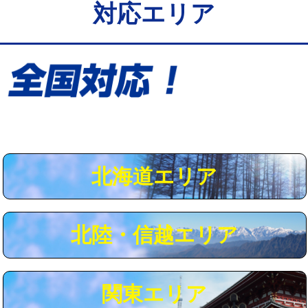
対応エリア
給水管工事※（保温材使用（バンド止
5,500円
め込み）)
給水管工事※（土の掘削・埋め戻し作
11,000円
業)
給水管工事※（塩ビ管（VP・HI）使
33,000円
用/3ｍまで)
給水管工事※（塩ビ管（VP・HI）使
+8,800円
用（追加）/3ｍ超え)
北海道エリア
給水管工事※（ライニング鋼管・銅
44,000円
管・ポリ管・HT管使用/3ｍまで)
北陸・信越エリア
給水管工事※（ライニング鋼管・銅
+8,800円
管・ポリ管・HT管使用/3ｍ超え)
マス交換（土の掘削・埋め戻し作業）
11,000円~
関東エリア
マス交換（深さ50㎝未満）
55,000円