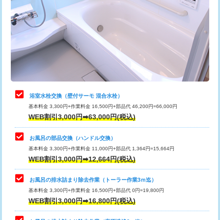
カメラ調査
33,000円
桝清掃
8,800円
止水・漏水調査・防水処理・清掃・修
11,000円
理・調整・分解・加工など（軽作業）
止水・漏水調査・防水処理・清掃・修
22,000円
理・調整・分解・加工など（中作業）
浴室水栓交換（壁付サーモ 混合水栓）
基本料金 3,300円+作業料金 16,500円+部品代 46,200円=66,000円
止水・漏水調査・防水処理・清掃・修
33,000円
WEB割引3,000円➡63,000円(税込)
理・調整・分解・加工など（重作業）
お風呂の部品交換（ハンドル交換）
トイレタンク脱着
16,500円
基本料金 3,300円+作業料金 11,000円+部品代 1,364円=15,664円
WEB割引3,000円➡12,664円(税込)
トイレ便器脱着
16,500円
タンクレストイレ脱着
33,000円
お風呂の排水詰まり除去作業（トーラー作業3ｍ迄）
基本料金 3,300円+作業料金 16,500円+部品代 0円=19,800円
小便器トイレ脱着
現地見積
WEB割引3,000円➡16,800円(税込)
その他部品の脱着
8,800円～