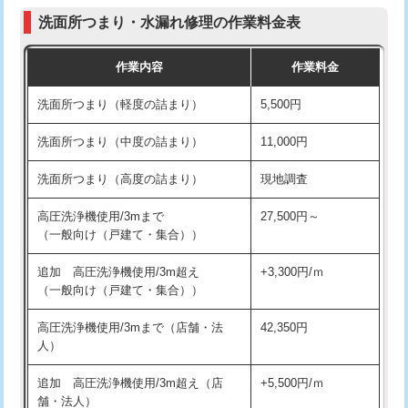
コンクリート斫り（厚さ10㎝まで）
27,500円
（P/S/ポップアップ））
洗面所つまり・水漏れ修理の作業料金表
コンクリート斫り（厚さ10㎝超え）
38,500円
交換・取付（その他部品）
11,000円+材料費
作業内容
作業料金
モルタル補修（厚さ10㎝まで）
27,500円
持込商品取付（単水栓）
13,200円
洗面所つまり（軽度の詰まり）
5,500円
モルタル補修（厚さ10㎝超え）
38,500円
持込商品取付（混合水栓）
16,500円
洗面所つまり（中度の詰まり）
11,000円
洗面台設置
38,500円
持込商品取付（浄水器・分岐水栓）
16,500円
洗面所つまり（高度の詰まり）
現地調査
バスタブ設置
現場見積
給水管工事※（ホール加工)
16,500円
高圧洗浄機使用/3mまで
27,500円～
追加人工
16,500円
（一般向け（戸建て・集合））
給水管工事※（バンド止め)
3,300円
廃棄・処分
現場見積
追加 高圧洗浄機使用/3m超え
+3,300円/ｍ
給水管工事※（支持金具設置)
5,500円
（一般向け（戸建て・集合））
※給水管工事は20mmまでの価格です。
給水管工事※（保温材使用（バンド止
5,500円
高圧洗浄機使用/3mまで（店舗・法
42,350円
め込み）)
人）
給水管工事※（土の掘削・埋め戻し作
11,000円
追加 高圧洗浄機使用/3m超え（店
+5,500円/ｍ
業)
舗・法人）