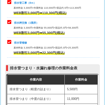
排水管工事（8ｍ）
その他部品の脱着
8,800円～
マス交換（深さ50㎝未満）
55,000円
基本料金 3,300円+作業料金 110,000円+部品代 0円=113,300円
WEB割引3,000円➡110,300円(税込)
交換・取付（タンク）
22,000円+材料費
マス交換（深さ50㎝以上）
66,000円
交換・取付(単水栓（壁付・デッキ
13,200円+材料費
コンクリート斫り（厚さ10㎝まで）
27,500円
排水桝交換（1箇所）
式）)
基本料金 3,300円+作業料金 55,000円+部品代 0円=58,300円
コンクリート斫り（厚さ10㎝超え）
38,500円
WEB割引3,000円➡55,300円(税込)
交換・取付(混合水栓（壁付・デッキ
16,500円+材料費
式・ワンホール）)
モルタル補修（厚さ10㎝まで）
27,500円
排水管補修
基本料金 3,300円+作業料金 22,000円+部品代 0円=25,300円
交換・取付(排水栓・排水トラップ
22,000円+材料費
モルタル補修（厚さ10㎝超え）
38,500円
WEB割引3,000円➡22,300円(税込)
（P/S/ポップアップ））
台所シンク・作業台設置
現場見積
交換・取付（その他部品）
11,000円+材料費
排水管つまり・水漏れ修理の作業料金表
追加人工
16,500円
持込商品取付（単水栓）
13,200円
作業内容
作業料金
廃棄・処分
現場見積
持込商品取付（混合水栓）
16,500円
排水管つまり（軽度の詰まり）
5,500円
※給水管工事は20mmまでの価格です。
持込商品取付（浄水器・分岐水栓）
16,500円
排水管つまり（中度の詰まり）
11,000円
給水管工事※（ホール加工)
16,500円