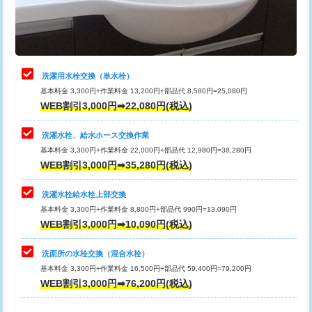
用（追加）/3ｍ超え)
止水・漏水調査・防水処理・清掃・修
11,000円
理・調整・分解・加工など（軽作業）
給水管工事※（ライニング鋼管・銅
44,000円
管・ポリ管・HT管使用/3ｍまで)
止水・漏水調査・防水処理・清掃・修
22,000円
理・調整・分解・加工など（中作業）
給水管工事※（ライニング鋼管・銅
+8,800円
洗濯用水栓交換（単水栓）
管・ポリ管・HT管使用/3ｍ超え)
基本料金 3,300円+作業料金 13,200円+部品代 8,580円=25,080円
止水・漏水調査・防水処理・清掃・修
33,000円
WEB割引3,000円➡22,080円(税込)
理・調整・分解・加工など（重作業）
排水管工事（土の掘削・埋め戻し作
11,000円~
業）
洗濯水栓、給水ホース交換作業
キッチンタンク脱着
16,500円
基本料金 3,300円+作業料金 22,000円+部品代 12,980円=38,280円
排水管工事（排水管工事/3ｍまで）
55,000円
WEB割引3,000円➡35,280円(税込)
その他部品の脱着
8,800円～
排水管工事（追加 排水管工事/3ｍ超
+11,000円
交換・取付（タンク）
22,000円+材料費
洗濯水栓給水栓上部交換
え）
基本料金 3,300円+作業料金 8,800円+部品代 990円=13,090円
交換・取付(単水栓（壁付・デッキ
13,200円+材料費
WEB割引3,000円➡10,090円(税込)
マス交換（土の掘削・埋め戻し作業）
11,000円~
式）)
洗面所の水栓交換（混合水栓）
マス交換（深さ50㎝未満）
55,000円
交換・取付(混合水栓（壁付・デッキ
16,500円+材料費
基本料金 3,300円+作業料金 16,500円+部品代 59,400円=79,200円
式・ワンホール）)
WEB割引3,000円➡76,200円(税込)
マス交換（深さ50㎝以上）
66,000円
交換・取付(排水栓・排水トラップ
22,000円+材料費