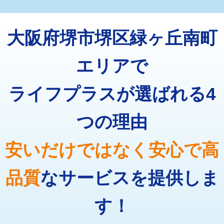
マス交換（深さ50㎝未満）
55,000円
トーラー機使用/3mまで
33,000円
マス交換（深さ50㎝以上）
66,000円
大阪府堺市堺区緑ヶ丘南町
追加トーラー機使用/3m超え
+3,300円
コンクリート斫り（厚さ10㎝まで）
27,500円
カメラ調査
33,000円
エリアで
コンクリート斫り（厚さ10㎝超え）
38,500円
桝清掃
8,800円
ライフプラスが選ばれる4
モルタル補修（厚さ10㎝まで）
27,500円
止水・漏水調査・防水処理・清掃・修
11,000円
理・調整・分解・加工など（軽作業）
モルタル補修（厚さ10㎝超え）
38,500円
つの理由
止水・漏水調査・防水処理・清掃・修
22,000円
追加人工
16,500円
理・調整・分解・加工など（中作業）
安いだけではなく安心で高
廃棄・処分
現場見積
止水・漏水調査・防水処理・清掃・修
33,000円
理・調整・分解・加工など（重作業）
品質
なサービスを提供しま
その他部品の脱着
8,800円～
す！
交換・取付（タンク）
22,000円+材料費