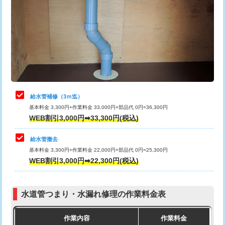
カメラ調査
33,000円
排水管工事（土の掘削・埋め戻し作
11,000円~
桝清掃
8,800円
業）
止水・漏水調査・防水処理・清掃・修
11,000円
排水管工事（排水管工事/3ｍまで）
55,000円
理・調整・分解・加工など（軽作業）
排水管工事（追加 排水管工事/3ｍ超
+11,000円
止水・漏水調査・防水処理・清掃・修
22,000円
え）
理・調整・分解・加工など（中作業）
給水管補修（3ｍ迄）
マス交換（土の掘削・埋め戻し作業）
11,000円~
基本料金 3,300円+作業料金 33,000円+部品代 0円=36,300円
止水・漏水調査・防水処理・清掃・修
33,000円
WEB割引3,000円➡33,300円(税込)
理・調整・分解・加工など（重作業）
マス交換（深さ50㎝未満）
55,000円
給水管撤去
その他部品の脱着
8,800円～
マス交換（深さ50㎝以上）
66,000円
基本料金 3,300円+作業料金 22,000円+部品代 0円=25,300円
WEB割引3,000円➡22,300円(税込)
交換・取付（タンク）
22,000円+材料費
コンクリート斫り（厚さ10㎝まで）
27,500円
交換・取付(単水栓（壁付・デッキ
13,200円+材料費
コンクリート斫り（厚さ10㎝超え）
38,500円
式）)
水道管つまり・水漏れ修理の作業料金表
モルタル補修（厚さ10㎝まで）
27,500円
交換・取付(混合水栓（壁付・デッキ
16,500円+材料費
作業内容
作業料金
式・ワンホール）)
モルタル補修（厚さ10㎝超え）
38,500円