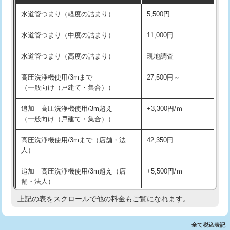
水道管つまり（軽度の詰まり）
5,500円
交換・取付(排水栓・排水トラップ
22,000円+材料費
洗面台設置
38,500円
（P/S/ポップアップ））
水道管つまり（中度の詰まり）
11,000円
化粧台設置
22,000円
交換・取付（その他部品）
11,000円+材料費
水道管つまり（高度の詰まり）
現地調査
追加人工
16,500円
持込商品取付（単水栓）
13,200円
高圧洗浄機使用/3mまで
27,500円～
廃棄・処分
現場見積
（一般向け（戸建て・集合））
持込商品取付（混合水栓）
16,500円
※給水管工事は20mmまでの価格です。
追加 高圧洗浄機使用/3m超え
+3,300円/ｍ
持込商品取付（浄水器・分岐水栓）
16,500円
（一般向け（戸建て・集合））
排水管工事（土の掘削・埋め戻し作
11,000円~
高圧洗浄機使用/3mまで（店舗・法
42,350円
業）
人）
排水管工事（排水管工事/3ｍまで）
55,000円
追加 高圧洗浄機使用/3m超え（店
+5,500円/ｍ
舗・法人）
排水管工事（追加 排水管工事/3ｍ超
+11,000円
え）
上記の表をスクロールで他の料金もご覧になれます。
高度高圧洗浄換
現地調査
マス交換（土の掘削・埋め戻し作業）
11,000円~
トーラー作業
16,500円
全て税込表記