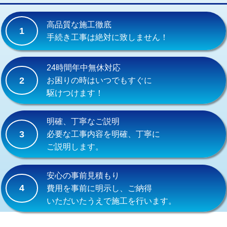
交換・取付(単水栓（壁付・デッキ
13,200円+材料費
式）)
高品質な施工徹底
1
交換・取付(混合水栓（壁付・デッキ
16,500円+材料費
手続き工事は絶対に致しません！
式・ワンホール）)
交換・取付(排水栓・排水トラップ
22,000円+材料費
24時間年中無休対応
（P/S/ポップアップ））
2
お困りの時はいつでもすぐに
駆けつけます！
交換・取付（その他部品）
11,000円+材料費
持込商品取付（単水栓）
13,200円
明確、丁寧なご説明
3
必要な工事内容を明確、丁寧に
持込商品取付（混合水栓）
16,500円
ご説明します。
持込商品取付（浄水器・分岐水栓）
16,500円
安心の事前見積もり
給水管工事※（ホール加工)
16,500円
4
費用を事前に明示し、ご納得
いただいたうえで施工を行います。
給水管工事※（バンド止め)
3,300円
給水管工事※（支持金具設置)
5,500円