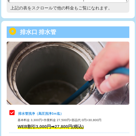
給水管工事※（塩ビ管（VP・HI）使
33,000円
上記の表をスクロールで他の料金もご覧になれます。
高度高圧洗浄換
現地調査
用/3ｍまで)
トーラー作業
16,500円
給水管工事※（塩ビ管（VP・HI）使
+8,800円
用（追加）/3ｍ超え)
排水口 排水管
トーラー機使用/3mまで
33,000円
給水管工事※（ライニング鋼管・銅
44,000円
追加トーラー機使用/3m超え
+3,300円
管・ポリ管・HT管使用/3ｍまで)
カメラ調査
33,000円
給水管工事※（ライニング鋼管・銅
+8,800円
管・ポリ管・HT管使用/3ｍ超え)
桝清掃
8,800円
排水管工事（土の掘削・埋め戻し作
11,000円~
止水・漏水調査・防水処理・清掃・修
11,000円
業）
理・調整・分解・加工など（軽作業）
排水管工事（排水管工事/3ｍまで）
55,000円
止水・漏水調査・防水処理・清掃・修
22,000円
理・調整・分解・加工など（中作業）
排水管工事（追加 排水管工事/3ｍ超
+11,000円
排水管洗浄（高圧洗浄3ｍ迄）
え）
基本料金 3,300円+作業料金 27,500円+部品代 0円=30,800円
止水・漏水調査・防水処理・清掃・修
33,000円
WEB割引3,000円➡27,800円(税込)
理・調整・分解・加工など（重作業）
マス交換（土の掘削・埋め戻し作業）
11,000円~