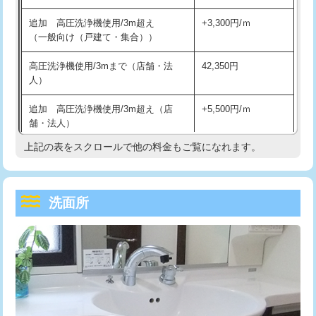
持込商品取付（単水栓）
13,200円
マス交換（深さ50㎝未満）
55,000円
追加 高圧洗浄機使用/3m超え
+3,300円/ｍ
持込商品取付（混合水栓）
16,500円
マス交換（深さ50㎝以上）
66,000円
（一般向け（戸建て・集合））
持込商品取付（浄水器・分岐水栓）
16,500円
コンクリート斫り（厚さ10㎝まで）
27,500円
高圧洗浄機使用/3mまで（店舗・法
42,350円
人）
給水管工事※（ホール加工)
16,500円
コンクリート斫り（厚さ10㎝超え）
38,500円
追加 高圧洗浄機使用/3m超え（店
+5,500円/ｍ
給水管工事※（バンド止め)
3,300円
モルタル補修（厚さ10㎝まで）
27,500円
舗・法人）
給水管工事※（支持金具設置)
5,500円
モルタル補修（厚さ10㎝超え）
38,500円
上記の表をスクロールで他の料金もご覧になれます。
高度高圧洗浄換
現地調査
給水管工事※（保温材使用（バンド止
5,500円
洗面台設置
38,500円
トーラー作業
16,500円
め込み）)
洗面所
追加人工
16,500円
トーラー機使用/3mまで
33,000円
給水管工事※（土の掘削・埋め戻し作
11,000円
業)
廃棄・処分
現場見積
追加トーラー機使用/3m超え
+3,300円
給水管工事※（塩ビ管（VP・HI）使
33,000円
※給水管工事は20mmまでの価格です。
カメラ調査
33,000円
用/3ｍまで)
桝清掃
8,800円
給水管工事※（塩ビ管（VP・HI）使
+8,800円