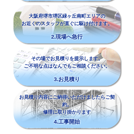
大阪府堺市堺区緑ヶ丘南町エリアの
お近くのスタッフが直ぐに駆け付けます。
2.現場へ急行
その場でお見積りを提示します。
ご不明な点はなんでもご相談ください。
3.お見積り
お見積り内容にご納得いただけましたらご契
約。
修理に取り掛かります
4.工事開始