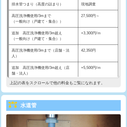
排水管つまり（高度の詰まり）
現地調査
給水管工事※（バンド止め)
3,300円
高圧洗浄機使用/3mまで
27,500円～
（一般向け（戸建て・集合））
給水管工事※（支持金具設置)
5,500円
追加 高圧洗浄機使用/3m超え
+3,300円/ｍ
給水管工事※（保温材使用（バンド止
5,500円
（一般向け（戸建て・集合））
め込み）)
高圧洗浄機使用/3mまで（店舗・法
42,350円
給水管工事※（土の掘削・埋め戻し作
11,000円
人）
業)
追加 高圧洗浄機使用/3m超え（店
+5,500円/ｍ
給水管工事※（塩ビ管（VP・HI）使
33,000円
舗・法人）
用/3ｍまで)
上記の表をスクロールで他の料金もご覧になれます。
高度高圧洗浄換
現地調査
給水管工事※（塩ビ管（VP・HI）使
+8,800円
用（追加）/3ｍ超え)
トーラー作業
16,500円
給水管工事※（ライニング鋼管・銅
44,000円
水道管
トーラー機使用/3mまで
33,000円
管・ポリ管・HT管使用/3ｍまで)
追加トーラー機使用/3m超え
+3,300円
給水管工事※（ライニング鋼管・銅
+8,800円
管・ポリ管・HT管使用/3ｍ超え)