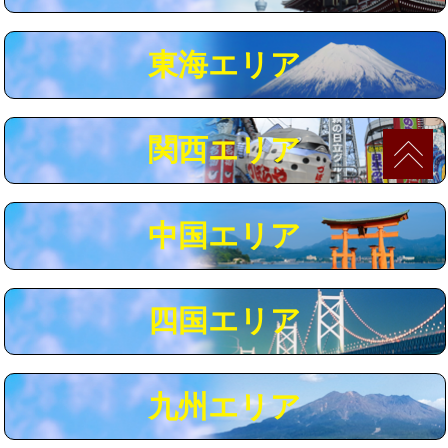
マス交換（深さ50㎝以上）
66,000円
東海エリア
コンクリート斫り（厚さ10㎝まで）
27,500円
コンクリート斫り（厚さ10㎝超え）
38,500円
関西エリア
モルタル補修（厚さ10㎝まで）
27,500円
モルタル補修（厚さ10㎝超え）
38,500円
中国エリア
追加人工
16,500円
廃棄・処分
現場見積
四国エリア
※給水管工事は20mmまでの価格です。
九州エリア