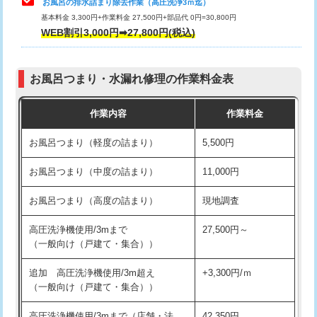
お風呂の排水詰まり除去作業（高圧洗浄3ｍ迄）
基本料金 3,300円+作業料金 27,500円+部品代 0円=30,800円
交換・取付（タンク）
22,000円+材料費
WEB割引3,000円➡27,800円(税込)
交換・取付（便器）
22,000円+材料費
お風呂つまり・水漏れ修理の作業料金表
交換・取付（普通便座）
11,000円+材料費
作業内容
作業料金
交換・取付（温水洗浄便座）
16,500円+材料費
お風呂つまり（軽度の詰まり）
5,500円
交換・取付(単水栓（壁付・デッキ
13,200円+材料費
式）)
お風呂つまり（中度の詰まり）
11,000円
交換・取付(混合水栓（壁付・デッキ
16,500円+材料費
お風呂つまり（高度の詰まり）
現地調査
式・ワンホール）)
高圧洗浄機使用/3mまで
27,500円～
交換・取付(排水栓・排水トラップ
22,000円+材料費
（一般向け（戸建て・集合））
（P/S/ポップアップ））
追加 高圧洗浄機使用/3m超え
+3,300円/ｍ
交換・取付（その他部品）
11,000円+材料費
（一般向け（戸建て・集合））
持込商品取付（単水栓）
13,200円
高圧洗浄機使用/3mまで（店舗・法
42,350円