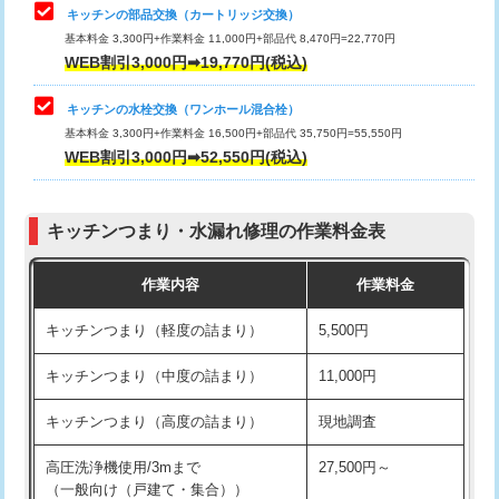
給水管工事※（塩ビ管（VP・HI）使
33,000円
キッチンの部品交換（カートリッジ交換）
用/3ｍまで)
基本料金 3,300円+作業料金 11,000円+部品代 8,470円=22,770円
止水・漏水調査・防水処理・清掃・修
33,000円
WEB割引3,000円➡19,770円(税込)
理・調整・分解・加工など（重作業）
給水管工事※（塩ビ管（VP・HI）使
+8,800円
用（追加）/3ｍ超え)
キッチンの水栓交換（ワンホール混合栓）
お風呂タンク脱着
16,500円
基本料金 3,300円+作業料金 16,500円+部品代 35,750円=55,550円
給水管工事※（ライニング鋼管・銅
44,000円
WEB割引3,000円➡52,550円(税込)
その他部品の脱着
8,800円～
管・ポリ管・HT管使用/3ｍまで)
交換・取付（タンク）
22,000円+材料費
給水管工事※（ライニング鋼管・銅
+8,800円
管・ポリ管・HT管使用/3ｍ超え)
キッチンつまり・水漏れ修理の作業料金表
交換・取付(単水栓（壁付・デッキ
13,200円+材料費
式）)
排水管工事（土の掘削・埋め戻し作
11,000円~
作業内容
作業料金
業）
交換・取付(混合水栓（壁付・デッキ
16,500円+材料費
キッチンつまり（軽度の詰まり）
5,500円
式・ワンホール）)
排水管工事（排水管工事/3ｍまで）
55,000円
キッチンつまり（中度の詰まり）
11,000円
交換・取付(排水栓・排水トラップ
22,000円+材料費
排水管工事（追加 排水管工事/3ｍ超
+11,000円
（P/S/ポップアップ））
え）
キッチンつまり（高度の詰まり）
現地調査
交換・取付（その他部品）
11,000円+材料費
マス交換（土の掘削・埋め戻し作業）
11,000円~
高圧洗浄機使用/3mまで
27,500円～
（一般向け（戸建て・集合））