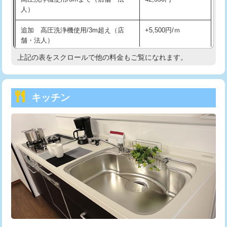
人）
持込商品取付（混合水栓）
16,500円
追加 高圧洗浄機使用/3m超え（店
+5,500円/ｍ
持込商品取付（浄水器・分岐水栓）
16,500円
舗・法人）
持込商品取付（温水洗浄便座）
22,000円
上記の表をスクロールで他の料金もご覧になれます。
高度高圧洗浄換
現地調査
持込商品取付（普通便座⇔温水洗浄便
22,000円
トーラー作業
16,500円
座）
キッチン
トーラー機使用/3mまで
33,000円
給水管工事※（ホール加工)
16,500円
追加トーラー機使用/3m超え
+3,300円
給水管工事※（バンド止め)
3,300円
カメラ調査
33,000円
給水管工事※（支持金具設置)
5,500円
桝清掃
8,800円
給水管工事※（保温材使用（バンド止
5,500円
め込み）)
止水・漏水調査・防水処理・清掃・修
11,000円
理・調整・分解・加工など（軽作業）
給水管工事※（土の掘削・埋め戻し作
11,000円
業)
止水・漏水調査・防水処理・清掃・修
22,000円
理・調整・分解・加工など（中作業）