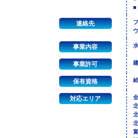
■
連絡先
事業内容
建
事業許可
保有資格
対応エリア