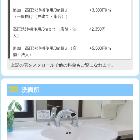
持込商品取付（単水栓）
13,200円
マス交換（深さ50㎝未満）
55,000円
追加 高圧洗浄機使用/3m超え
+3,300円/ｍ
持込商品取付（混合水栓）
16,500円
マス交換（深さ50㎝以上）
66,000円
（一般向け（戸建て・集合））
持込商品取付（浄水器・分岐水栓）
16,500円
コンクリート斫り（厚さ10㎝まで）
27,500円
高圧洗浄機使用/3mまで（店舗・法
42,350円
人）
給水管工事※（ホール加工)
16,500円
コンクリート斫り（厚さ10㎝超え）
38,500円
追加 高圧洗浄機使用/3m超え（店
+5,500円/ｍ
給水管工事※（バンド止め)
3,300円
モルタル補修（厚さ10㎝まで）
27,500円
舗・法人）
給水管工事※（支持金具設置)
5,500円
モルタル補修（厚さ10㎝超え）
38,500円
上記の表をスクロールで他の料金もご覧になれます。
高度高圧洗浄換
現地調査
給水管工事※（保温材使用（バンド止
5,500円
洗面台設置
38,500円
トーラー作業
16,500円
め込み）)
洗面所
追加人工
16,500円
トーラー機使用/3mまで
33,000円
給水管工事※（土の掘削・埋め戻し作
11,000円
業)
廃棄・処分
現場見積
追加トーラー機使用/3m超え
+3,300円
給水管工事※（塩ビ管（VP・HI）使
33,000円
※給水管工事は20mmまでの価格です。
カメラ調査
33,000円
用/3ｍまで)
桝清掃
8,800円
給水管工事※（塩ビ管（VP・HI）使
+8,800円