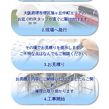
大阪府堺市堺区旭ヶ丘中町エリアの
お近くのスタッフが直ぐに駆け付けます。
2.現場へ急行
その場でお見積りを提示します。
ご不明な点はなんでもご相談ください。
3.お見積り
お見積り内容にご納得いただけましたらご契
約。
修理に取り掛かります
4.工事開始