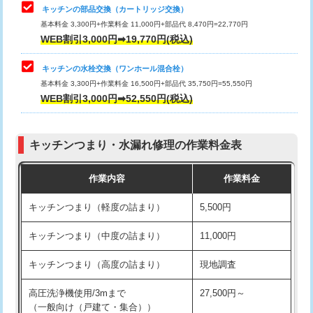
給水管工事※（塩ビ管（VP・HI）使
33,000円
キッチンの部品交換（カートリッジ交換）
用/3ｍまで)
基本料金 3,300円+作業料金 11,000円+部品代 8,470円=22,770円
止水・漏水調査・防水処理・清掃・修
33,000円
WEB割引3,000円➡19,770円(税込)
理・調整・分解・加工など（重作業）
給水管工事※（塩ビ管（VP・HI）使
+8,800円
用（追加）/3ｍ超え)
キッチンの水栓交換（ワンホール混合栓）
お風呂タンク脱着
16,500円
基本料金 3,300円+作業料金 16,500円+部品代 35,750円=55,550円
給水管工事※（ライニング鋼管・銅
44,000円
WEB割引3,000円➡52,550円(税込)
その他部品の脱着
8,800円～
管・ポリ管・HT管使用/3ｍまで)
交換・取付（タンク）
22,000円+材料費
給水管工事※（ライニング鋼管・銅
+8,800円
管・ポリ管・HT管使用/3ｍ超え)
キッチンつまり・水漏れ修理の作業料金表
交換・取付(単水栓（壁付・デッキ
13,200円+材料費
式）)
排水管工事（土の掘削・埋め戻し作
11,000円~
作業内容
作業料金
業）
交換・取付(混合水栓（壁付・デッキ
16,500円+材料費
キッチンつまり（軽度の詰まり）
5,500円
式・ワンホール）)
排水管工事（排水管工事/3ｍまで）
55,000円
キッチンつまり（中度の詰まり）
11,000円
交換・取付(排水栓・排水トラップ
22,000円+材料費
排水管工事（追加 排水管工事/3ｍ超
+11,000円
（P/S/ポップアップ））
え）
キッチンつまり（高度の詰まり）
現地調査
交換・取付（その他部品）
11,000円+材料費
マス交換（土の掘削・埋め戻し作業）
11,000円~
高圧洗浄機使用/3mまで
27,500円～
（一般向け（戸建て・集合））