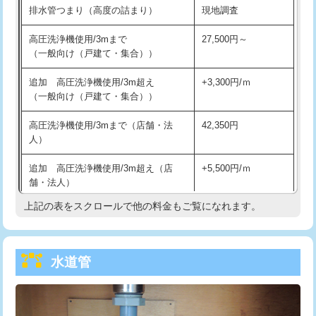
排水管つまり（高度の詰まり）
現地調査
給水管工事※（バンド止め)
3,300円
高圧洗浄機使用/3mまで
27,500円～
（一般向け（戸建て・集合））
給水管工事※（支持金具設置)
5,500円
追加 高圧洗浄機使用/3m超え
+3,300円/ｍ
給水管工事※（保温材使用（バンド止
5,500円
（一般向け（戸建て・集合））
め込み）)
高圧洗浄機使用/3mまで（店舗・法
42,350円
給水管工事※（土の掘削・埋め戻し作
11,000円
人）
業)
追加 高圧洗浄機使用/3m超え（店
+5,500円/ｍ
給水管工事※（塩ビ管（VP・HI）使
33,000円
舗・法人）
用/3ｍまで)
上記の表をスクロールで他の料金もご覧になれます。
高度高圧洗浄換
現地調査
給水管工事※（塩ビ管（VP・HI）使
+8,800円
用（追加）/3ｍ超え)
トーラー作業
16,500円
給水管工事※（ライニング鋼管・銅
44,000円
水道管
トーラー機使用/3mまで
33,000円
管・ポリ管・HT管使用/3ｍまで)
追加トーラー機使用/3m超え
+3,300円
給水管工事※（ライニング鋼管・銅
+8,800円
管・ポリ管・HT管使用/3ｍ超え)