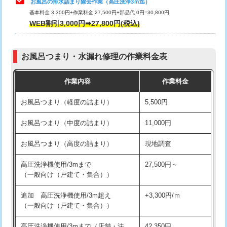
お風呂の排水詰まり除去作業（高圧洗浄3ｍ迄）
基本料金 3,300円+作業料金 27,500円+部品代 0円=30,800円
交換・取付（タンク）
22,000円+材料費
WEB割引3,000円➡27,800円(税込)
交換・取付（便器）
22,000円+材料費
お風呂つまり・水漏れ修理の作業料金表
交換・取付（普通便座）
11,000円+材料費
作業内容
作業料金
交換・取付（温水洗浄便座）
16,500円+材料費
お風呂つまり（軽度の詰まり）
5,500円
交換・取付(単水栓（壁付・デッキ
13,200円+材料費
式）)
お風呂つまり（中度の詰まり）
11,000円
交換・取付(混合水栓（壁付・デッキ
16,500円+材料費
お風呂つまり（高度の詰まり）
現地調査
式・ワンホール）)
高圧洗浄機使用/3mまで
27,500円～
交換・取付(排水栓・排水トラップ
22,000円+材料費
（一般向け（戸建て・集合））
（P/S/ポップアップ））
追加 高圧洗浄機使用/3m超え
+3,300円/ｍ
交換・取付（その他部品）
11,000円+材料費
（一般向け（戸建て・集合））
持込商品取付（単水栓）
13,200円
高圧洗浄機使用/3mまで（店舗・法
42,350円