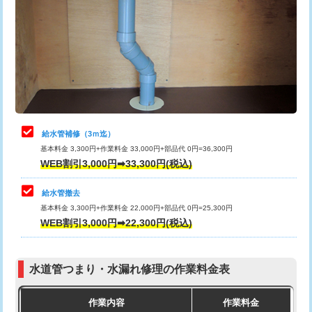
カメラ調査
33,000円
排水管工事（土の掘削・埋め戻し作
11,000円~
桝清掃
8,800円
業）
止水・漏水調査・防水処理・清掃・修
11,000円
排水管工事（排水管工事/3ｍまで）
55,000円
理・調整・分解・加工など（軽作業）
排水管工事（追加 排水管工事/3ｍ超
+11,000円
止水・漏水調査・防水処理・清掃・修
22,000円
え）
理・調整・分解・加工など（中作業）
給水管補修（3ｍ迄）
マス交換（土の掘削・埋め戻し作業）
11,000円~
基本料金 3,300円+作業料金 33,000円+部品代 0円=36,300円
止水・漏水調査・防水処理・清掃・修
33,000円
WEB割引3,000円➡33,300円(税込)
理・調整・分解・加工など（重作業）
マス交換（深さ50㎝未満）
55,000円
給水管撤去
その他部品の脱着
8,800円～
マス交換（深さ50㎝以上）
66,000円
基本料金 3,300円+作業料金 22,000円+部品代 0円=25,300円
WEB割引3,000円➡22,300円(税込)
交換・取付（タンク）
22,000円+材料費
コンクリート斫り（厚さ10㎝まで）
27,500円
交換・取付(単水栓（壁付・デッキ
13,200円+材料費
コンクリート斫り（厚さ10㎝超え）
38,500円
式）)
水道管つまり・水漏れ修理の作業料金表
モルタル補修（厚さ10㎝まで）
27,500円
交換・取付(混合水栓（壁付・デッキ
16,500円+材料費
作業内容
作業料金
式・ワンホール）)
モルタル補修（厚さ10㎝超え）
38,500円