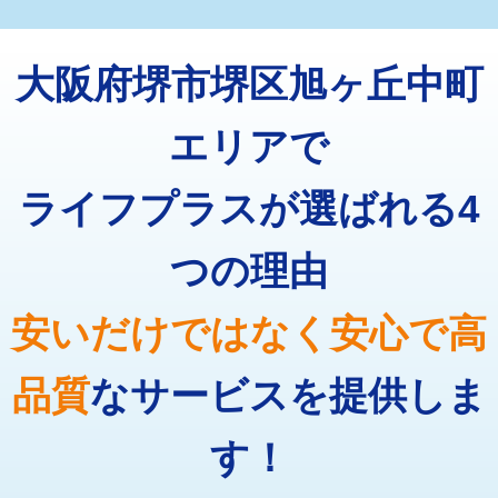
マス交換（深さ50㎝未満）
55,000円
トーラー機使用/3mまで
33,000円
マス交換（深さ50㎝以上）
66,000円
大阪府堺市堺区旭ヶ丘中町
追加トーラー機使用/3m超え
+3,300円
コンクリート斫り（厚さ10㎝まで）
27,500円
カメラ調査
33,000円
エリアで
コンクリート斫り（厚さ10㎝超え）
38,500円
桝清掃
8,800円
ライフプラスが選ばれる4
モルタル補修（厚さ10㎝まで）
27,500円
止水・漏水調査・防水処理・清掃・修
11,000円
理・調整・分解・加工など（軽作業）
モルタル補修（厚さ10㎝超え）
38,500円
つの理由
止水・漏水調査・防水処理・清掃・修
22,000円
追加人工
16,500円
理・調整・分解・加工など（中作業）
安いだけではなく安心で高
廃棄・処分
現場見積
止水・漏水調査・防水処理・清掃・修
33,000円
理・調整・分解・加工など（重作業）
品質
なサービスを提供しま
その他部品の脱着
8,800円～
す！
交換・取付（タンク）
22,000円+材料費