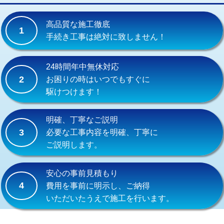
交換・取付(単水栓（壁付・デッキ
13,200円+材料費
式）)
高品質な施工徹底
1
交換・取付(混合水栓（壁付・デッキ
16,500円+材料費
手続き工事は絶対に致しません！
式・ワンホール）)
交換・取付(排水栓・排水トラップ
22,000円+材料費
24時間年中無休対応
（P/S/ポップアップ））
2
お困りの時はいつでもすぐに
駆けつけます！
交換・取付（その他部品）
11,000円+材料費
持込商品取付（単水栓）
13,200円
明確、丁寧なご説明
3
必要な工事内容を明確、丁寧に
持込商品取付（混合水栓）
16,500円
ご説明します。
持込商品取付（浄水器・分岐水栓）
16,500円
安心の事前見積もり
給水管工事※（ホール加工)
16,500円
4
費用を事前に明示し、ご納得
いただいたうえで施工を行います。
給水管工事※（バンド止め)
3,300円
給水管工事※（支持金具設置)
5,500円