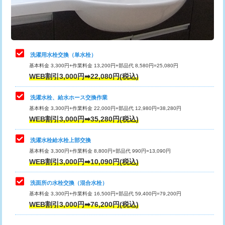
用（追加）/3ｍ超え)
止水・漏水調査・防水処理・清掃・修
11,000円
理・調整・分解・加工など（軽作業）
給水管工事※（ライニング鋼管・銅
44,000円
管・ポリ管・HT管使用/3ｍまで)
止水・漏水調査・防水処理・清掃・修
22,000円
理・調整・分解・加工など（中作業）
給水管工事※（ライニング鋼管・銅
+8,800円
洗濯用水栓交換（単水栓）
管・ポリ管・HT管使用/3ｍ超え)
基本料金 3,300円+作業料金 13,200円+部品代 8,580円=25,080円
止水・漏水調査・防水処理・清掃・修
33,000円
WEB割引3,000円➡22,080円(税込)
理・調整・分解・加工など（重作業）
排水管工事（土の掘削・埋め戻し作
11,000円~
業）
洗濯水栓、給水ホース交換作業
キッチンタンク脱着
16,500円
基本料金 3,300円+作業料金 22,000円+部品代 12,980円=38,280円
排水管工事（排水管工事/3ｍまで）
55,000円
WEB割引3,000円➡35,280円(税込)
その他部品の脱着
8,800円～
排水管工事（追加 排水管工事/3ｍ超
+11,000円
交換・取付（タンク）
22,000円+材料費
洗濯水栓給水栓上部交換
え）
基本料金 3,300円+作業料金 8,800円+部品代 990円=13,090円
交換・取付(単水栓（壁付・デッキ
13,200円+材料費
WEB割引3,000円➡10,090円(税込)
マス交換（土の掘削・埋め戻し作業）
11,000円~
式）)
洗面所の水栓交換（混合水栓）
マス交換（深さ50㎝未満）
55,000円
交換・取付(混合水栓（壁付・デッキ
16,500円+材料費
基本料金 3,300円+作業料金 16,500円+部品代 59,400円=79,200円
式・ワンホール）)
WEB割引3,000円➡76,200円(税込)
マス交換（深さ50㎝以上）
66,000円
交換・取付(排水栓・排水トラップ
22,000円+材料費