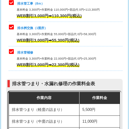
排水管工事（8ｍ）
その他部品の脱着
8,800円～
マス交換（深さ50㎝未満）
55,000円
基本料金 3,300円+作業料金 110,000円+部品代 0円=113,300円
WEB割引3,000円➡110,300円(税込)
交換・取付（タンク）
22,000円+材料費
マス交換（深さ50㎝以上）
66,000円
交換・取付(単水栓（壁付・デッキ
13,200円+材料費
コンクリート斫り（厚さ10㎝まで）
27,500円
排水桝交換（1箇所）
式）)
基本料金 3,300円+作業料金 55,000円+部品代 0円=58,300円
コンクリート斫り（厚さ10㎝超え）
38,500円
WEB割引3,000円➡55,300円(税込)
交換・取付(混合水栓（壁付・デッキ
16,500円+材料費
式・ワンホール）)
モルタル補修（厚さ10㎝まで）
27,500円
排水管補修
基本料金 3,300円+作業料金 22,000円+部品代 0円=25,300円
交換・取付(排水栓・排水トラップ
22,000円+材料費
モルタル補修（厚さ10㎝超え）
38,500円
WEB割引3,000円➡22,300円(税込)
（P/S/ポップアップ））
台所シンク・作業台設置
現場見積
交換・取付（その他部品）
11,000円+材料費
排水管つまり・水漏れ修理の作業料金表
追加人工
16,500円
持込商品取付（単水栓）
13,200円
作業内容
作業料金
廃棄・処分
現場見積
持込商品取付（混合水栓）
16,500円
排水管つまり（軽度の詰まり）
5,500円
※給水管工事は20mmまでの価格です。
持込商品取付（浄水器・分岐水栓）
16,500円
排水管つまり（中度の詰まり）
11,000円
給水管工事※（ホール加工)
16,500円