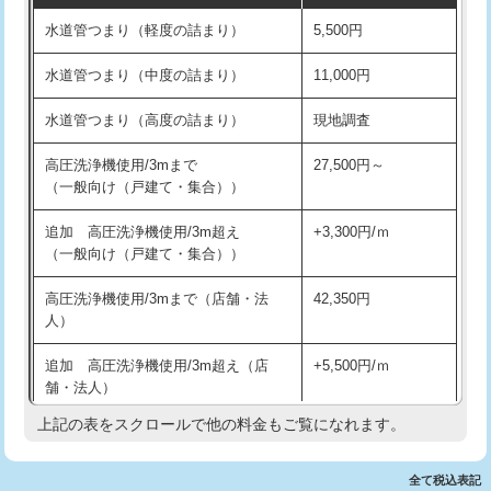
水道管つまり（軽度の詰まり）
5,500円
交換・取付(排水栓・排水トラップ
22,000円+材料費
洗面台設置
38,500円
（P/S/ポップアップ））
水道管つまり（中度の詰まり）
11,000円
化粧台設置
22,000円
交換・取付（その他部品）
11,000円+材料費
水道管つまり（高度の詰まり）
現地調査
追加人工
16,500円
持込商品取付（単水栓）
13,200円
高圧洗浄機使用/3mまで
27,500円～
廃棄・処分
現場見積
（一般向け（戸建て・集合））
持込商品取付（混合水栓）
16,500円
※給水管工事は20mmまでの価格です。
追加 高圧洗浄機使用/3m超え
+3,300円/ｍ
持込商品取付（浄水器・分岐水栓）
16,500円
（一般向け（戸建て・集合））
排水管工事（土の掘削・埋め戻し作
11,000円~
高圧洗浄機使用/3mまで（店舗・法
42,350円
業）
人）
排水管工事（排水管工事/3ｍまで）
55,000円
追加 高圧洗浄機使用/3m超え（店
+5,500円/ｍ
舗・法人）
排水管工事（追加 排水管工事/3ｍ超
+11,000円
え）
上記の表をスクロールで他の料金もご覧になれます。
高度高圧洗浄換
現地調査
マス交換（土の掘削・埋め戻し作業）
11,000円~
トーラー作業
16,500円
全て税込表記