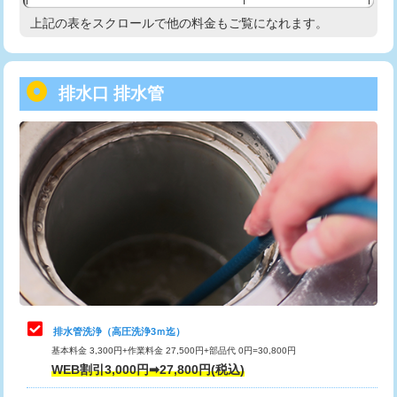
給水管工事※（塩ビ管（VP・HI）使
33,000円
上記の表をスクロールで他の料金もご覧になれます。
高度高圧洗浄換
現地調査
用/3ｍまで)
トーラー作業
16,500円
給水管工事※（塩ビ管（VP・HI）使
+8,800円
用（追加）/3ｍ超え)
排水口 排水管
トーラー機使用/3mまで
33,000円
給水管工事※（ライニング鋼管・銅
44,000円
追加トーラー機使用/3m超え
+3,300円
管・ポリ管・HT管使用/3ｍまで)
カメラ調査
33,000円
給水管工事※（ライニング鋼管・銅
+8,800円
管・ポリ管・HT管使用/3ｍ超え)
桝清掃
8,800円
排水管工事（土の掘削・埋め戻し作
11,000円~
止水・漏水調査・防水処理・清掃・修
11,000円
業）
理・調整・分解・加工など（軽作業）
排水管工事（排水管工事/3ｍまで）
55,000円
止水・漏水調査・防水処理・清掃・修
22,000円
理・調整・分解・加工など（中作業）
排水管工事（追加 排水管工事/3ｍ超
+11,000円
排水管洗浄（高圧洗浄3ｍ迄）
え）
基本料金 3,300円+作業料金 27,500円+部品代 0円=30,800円
止水・漏水調査・防水処理・清掃・修
33,000円
WEB割引3,000円➡27,800円(税込)
理・調整・分解・加工など（重作業）
マス交換（土の掘削・埋め戻し作業）
11,000円~