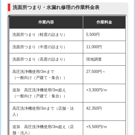
コンクリート斫り（厚さ10㎝まで）
27,500円
（P/S/ポップアップ））
洗面所つまり・水漏れ修理の作業料金表
コンクリート斫り（厚さ10㎝超え）
38,500円
交換・取付（その他部品）
11,000円+材料費
作業内容
作業料金
モルタル補修（厚さ10㎝まで）
27,500円
持込商品取付（単水栓）
13,200円
洗面所つまり（軽度の詰まり）
5,500円
モルタル補修（厚さ10㎝超え）
38,500円
持込商品取付（混合水栓）
16,500円
洗面所つまり（中度の詰まり）
11,000円
洗面台設置
38,500円
持込商品取付（浄水器・分岐水栓）
16,500円
洗面所つまり（高度の詰まり）
現地調査
バスタブ設置
現場見積
給水管工事※（ホール加工)
16,500円
高圧洗浄機使用/3mまで
27,500円～
追加人工
16,500円
（一般向け（戸建て・集合））
給水管工事※（バンド止め)
3,300円
廃棄・処分
現場見積
追加 高圧洗浄機使用/3m超え
+3,300円/ｍ
給水管工事※（支持金具設置)
5,500円
（一般向け（戸建て・集合））
※給水管工事は20mmまでの価格です。
給水管工事※（保温材使用（バンド止
5,500円
高圧洗浄機使用/3mまで（店舗・法
42,350円
め込み）)
人）
給水管工事※（土の掘削・埋め戻し作
11,000円
追加 高圧洗浄機使用/3m超え（店
+5,500円/ｍ
業)
舗・法人）