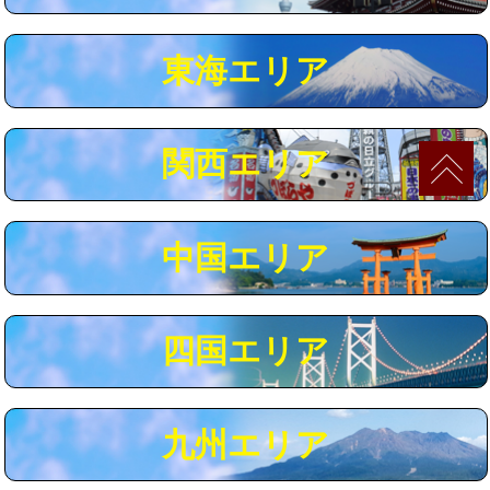
マス交換（深さ50㎝以上）
66,000円
東海エリア
コンクリート斫り（厚さ10㎝まで）
27,500円
コンクリート斫り（厚さ10㎝超え）
38,500円
関西エリア
モルタル補修（厚さ10㎝まで）
27,500円
モルタル補修（厚さ10㎝超え）
38,500円
中国エリア
追加人工
16,500円
廃棄・処分
現場見積
四国エリア
※給水管工事は20mmまでの価格です。
九州エリア