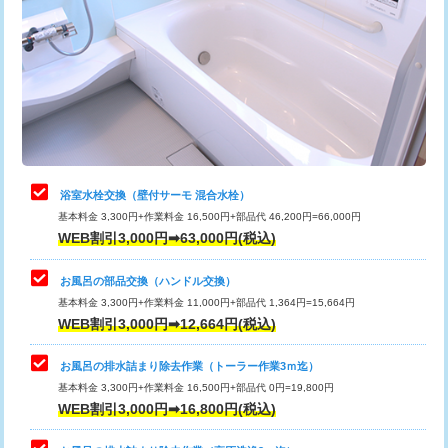
カメラ調査
33,000円
桝清掃
8,800円
止水・漏水調査・防水処理・清掃・修
11,000円
理・調整・分解・加工など（軽作業）
止水・漏水調査・防水処理・清掃・修
22,000円
理・調整・分解・加工など（中作業）
浴室水栓交換（壁付サーモ 混合水栓）
基本料金 3,300円+作業料金 16,500円+部品代 46,200円=66,000円
止水・漏水調査・防水処理・清掃・修
33,000円
WEB割引3,000円➡63,000円(税込)
理・調整・分解・加工など（重作業）
お風呂の部品交換（ハンドル交換）
トイレタンク脱着
16,500円
基本料金 3,300円+作業料金 11,000円+部品代 1,364円=15,664円
WEB割引3,000円➡12,664円(税込)
トイレ便器脱着
16,500円
タンクレストイレ脱着
33,000円
お風呂の排水詰まり除去作業（トーラー作業3ｍ迄）
基本料金 3,300円+作業料金 16,500円+部品代 0円=19,800円
小便器トイレ脱着
現地見積
WEB割引3,000円➡16,800円(税込)
その他部品の脱着
8,800円～