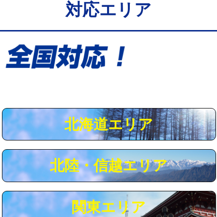
対応エリア
給水管工事※（保温材使用（バンド止
5,500円
め込み）)
給水管工事※（土の掘削・埋め戻し作
11,000円
業)
給水管工事※（塩ビ管（VP・HI）使
33,000円
用/3ｍまで)
給水管工事※（塩ビ管（VP・HI）使
+8,800円
用（追加）/3ｍ超え)
北海道エリア
給水管工事※（ライニング鋼管・銅
44,000円
管・ポリ管・HT管使用/3ｍまで)
北陸・信越エリア
給水管工事※（ライニング鋼管・銅
+8,800円
管・ポリ管・HT管使用/3ｍ超え)
マス交換（土の掘削・埋め戻し作業）
11,000円~
関東エリア
マス交換（深さ50㎝未満）
55,000円