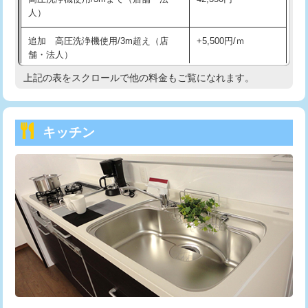
人）
持込商品取付（混合水栓）
16,500円
追加 高圧洗浄機使用/3m超え（店
+5,500円/ｍ
持込商品取付（浄水器・分岐水栓）
16,500円
舗・法人）
持込商品取付（温水洗浄便座）
22,000円
上記の表をスクロールで他の料金もご覧になれます。
高度高圧洗浄換
現地調査
持込商品取付（普通便座⇔温水洗浄便
22,000円
トーラー作業
16,500円
座）
キッチン
トーラー機使用/3mまで
33,000円
給水管工事※（ホール加工)
16,500円
追加トーラー機使用/3m超え
+3,300円
給水管工事※（バンド止め)
3,300円
カメラ調査
33,000円
給水管工事※（支持金具設置)
5,500円
桝清掃
8,800円
給水管工事※（保温材使用（バンド止
5,500円
め込み）)
止水・漏水調査・防水処理・清掃・修
11,000円
理・調整・分解・加工など（軽作業）
給水管工事※（土の掘削・埋め戻し作
11,000円
業)
止水・漏水調査・防水処理・清掃・修
22,000円
理・調整・分解・加工など（中作業）