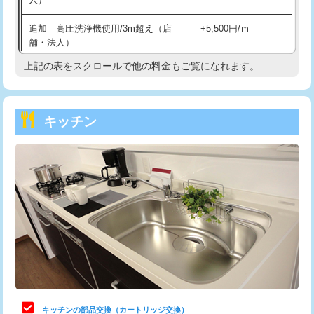
持込商品取付（混合水栓）
16,500円
追加 高圧洗浄機使用/3m超え（店
+5,500円/ｍ
持込商品取付（浄水器・分岐水栓）
16,500円
舗・法人）
持込商品取付（温水洗浄便座）
22,000円
上記の表をスクロールで他の料金もご覧になれます。
高度高圧洗浄換
現地調査
持込商品取付（普通便座⇔温水洗浄便
22,000円
トーラー作業
16,500円
座）
キッチン
トーラー機使用/3mまで
33,000円
給水管工事※（ホール加工)
16,500円
追加トーラー機使用/3m超え
+3,300円
給水管工事※（バンド止め)
3,300円
カメラ調査
33,000円
給水管工事※（支持金具設置)
5,500円
桝清掃
8,800円
給水管工事※（保温材使用（バンド止
5,500円
め込み）)
止水・漏水調査・防水処理・清掃・修
11,000円
理・調整・分解・加工など（軽作業）
給水管工事※（土の掘削・埋め戻し作
11,000円
業)
止水・漏水調査・防水処理・清掃・修
22,000円
理・調整・分解・加工など（中作業）
給水管工事※（塩ビ管（VP・HI）使
33,000円
キッチンの部品交換（カートリッジ交換）