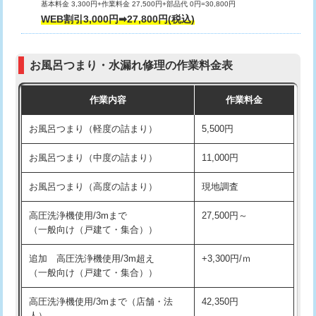
基本料金 3,300円+作業料金 27,500円+部品代 0円=30,800円
交換・取付（タンク）
22,000円+材料費
WEB割引3,000円➡27,800円(税込)
交換・取付（便器）
22,000円+材料費
お風呂つまり・水漏れ修理の作業料金表
交換・取付（普通便座）
11,000円+材料費
作業内容
作業料金
交換・取付（温水洗浄便座）
16,500円+材料費
お風呂つまり（軽度の詰まり）
5,500円
交換・取付(単水栓（壁付・デッキ
13,200円+材料費
式）)
お風呂つまり（中度の詰まり）
11,000円
交換・取付(混合水栓（壁付・デッキ
16,500円+材料費
お風呂つまり（高度の詰まり）
現地調査
式・ワンホール）)
高圧洗浄機使用/3mまで
27,500円～
交換・取付(排水栓・排水トラップ
22,000円+材料費
（一般向け（戸建て・集合））
（P/S/ポップアップ））
追加 高圧洗浄機使用/3m超え
+3,300円/ｍ
交換・取付（その他部品）
11,000円+材料費
（一般向け（戸建て・集合））
持込商品取付（単水栓）
13,200円
高圧洗浄機使用/3mまで（店舗・法
42,350円
人）