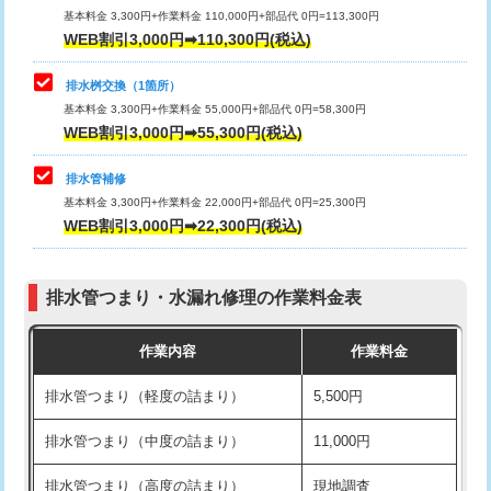
基本料金 3,300円+作業料金 110,000円+部品代 0円=113,300円
WEB割引3,000円➡110,300円(税込)
交換・取付（タンク）
22,000円+材料費
マス交換（深さ50㎝以上）
66,000円
交換・取付(単水栓（壁付・デッキ
13,200円+材料費
コンクリート斫り（厚さ10㎝まで）
27,500円
排水桝交換（1箇所）
式）)
基本料金 3,300円+作業料金 55,000円+部品代 0円=58,300円
コンクリート斫り（厚さ10㎝超え）
38,500円
WEB割引3,000円➡55,300円(税込)
交換・取付(混合水栓（壁付・デッキ
16,500円+材料費
式・ワンホール）)
モルタル補修（厚さ10㎝まで）
27,500円
排水管補修
基本料金 3,300円+作業料金 22,000円+部品代 0円=25,300円
交換・取付(排水栓・排水トラップ
22,000円+材料費
モルタル補修（厚さ10㎝超え）
38,500円
WEB割引3,000円➡22,300円(税込)
（P/S/ポップアップ））
台所シンク・作業台設置
現場見積
交換・取付（その他部品）
11,000円+材料費
排水管つまり・水漏れ修理の作業料金表
追加人工
16,500円
持込商品取付（単水栓）
13,200円
作業内容
作業料金
廃棄・処分
現場見積
持込商品取付（混合水栓）
16,500円
排水管つまり（軽度の詰まり）
5,500円
※給水管工事は20mmまでの価格です。
持込商品取付（浄水器・分岐水栓）
16,500円
排水管つまり（中度の詰まり）
11,000円
給水管工事※（ホール加工)
16,500円
排水管つまり（高度の詰まり）
現地調査