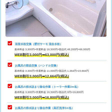
桝清掃
8,800円
止水・漏水調査・防水処理・清掃・修
11,000円
理・調整・分解・加工など（軽作業）
止水・漏水調査・防水処理・清掃・修
22,000円
理・調整・分解・加工など（中作業）
浴室水栓交換（壁付サーモ 混合水栓）
基本料金 3,300円+作業料金 16,500円+部品代 46,200円=66,000円
止水・漏水調査・防水処理・清掃・修
33,000円
WEB割引3,000円➡63,000円(税込)
理・調整・分解・加工など（重作業）
お風呂の部品交換（ハンドル交換）
トイレタンク脱着
16,500円
基本料金 3,300円+作業料金 11,000円+部品代 1,364円=15,664円
WEB割引3,000円➡12,664円(税込)
トイレ便器脱着
16,500円
タンクレストイレ脱着
33,000円
お風呂の排水詰まり除去作業（トーラー作業3ｍ迄）
基本料金 3,300円+作業料金 16,500円+部品代 0円=19,800円
小便器トイレ脱着
現地見積
WEB割引3,000円➡16,800円(税込)
その他部品の脱着
8,800円～
お風呂の排水詰まり除去作業（高圧洗浄3ｍ迄）