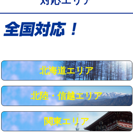
対応エリア
給水管工事※（保温材使用（バンド止
5,500円
め込み）)
給水管工事※（土の掘削・埋め戻し作
11,000円
業)
給水管工事※（塩ビ管（VP・HI）使
33,000円
用/3ｍまで)
給水管工事※（塩ビ管（VP・HI）使
+8,800円
用（追加）/3ｍ超え)
北海道エリア
給水管工事※（ライニング鋼管・銅
44,000円
管・ポリ管・HT管使用/3ｍまで)
北陸・信越エリア
給水管工事※（ライニング鋼管・銅
+8,800円
管・ポリ管・HT管使用/3ｍ超え)
マス交換（土の掘削・埋め戻し作業）
11,000円~
関東エリア
マス交換（深さ50㎝未満）
55,000円