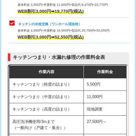
用/3ｍまで)
基本料金 3,300円+作業料金 11,000円+部品代 8,470円=22,770円
止水・漏水調査・防水処理・清掃・修
33,000円
WEB割引3,000円➡19,770円(税込)
理・調整・分解・加工など（重作業）
給水管工事※（塩ビ管（VP・HI）使
+8,800円
用（追加）/3ｍ超え)
キッチンの水栓交換（ワンホール混合栓）
お風呂タンク脱着
16,500円
基本料金 3,300円+作業料金 16,500円+部品代 35,750円=55,550円
給水管工事※（ライニング鋼管・銅
44,000円
WEB割引3,000円➡52,550円(税込)
その他部品の脱着
8,800円～
管・ポリ管・HT管使用/3ｍまで)
交換・取付（タンク）
22,000円+材料費
給水管工事※（ライニング鋼管・銅
+8,800円
管・ポリ管・HT管使用/3ｍ超え)
キッチンつまり・水漏れ修理の作業料金表
交換・取付(単水栓（壁付・デッキ
13,200円+材料費
式）)
排水管工事（土の掘削・埋め戻し作
11,000円~
作業内容
作業料金
業）
交換・取付(混合水栓（壁付・デッキ
16,500円+材料費
キッチンつまり（軽度の詰まり）
5,500円
式・ワンホール）)
排水管工事（排水管工事/3ｍまで）
55,000円
キッチンつまり（中度の詰まり）
11,000円
交換・取付(排水栓・排水トラップ
22,000円+材料費
排水管工事（追加 排水管工事/3ｍ超
+11,000円
（P/S/ポップアップ））
え）
キッチンつまり（高度の詰まり）
現地調査
交換・取付（その他部品）
11,000円+材料費
マス交換（土の掘削・埋め戻し作業）
11,000円~
高圧洗浄機使用/3mまで
27,500円～
（一般向け（戸建て・集合））
持込商品取付（単水栓）
13,200円
マス交換（深さ50㎝未満）
55,000円