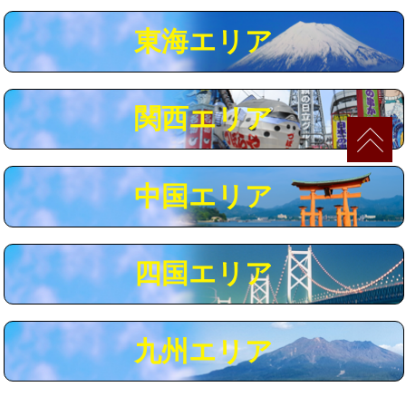
マス交換（深さ50㎝以上）
66,000円
東海エリア
コンクリート斫り（厚さ10㎝まで）
27,500円
コンクリート斫り（厚さ10㎝超え）
38,500円
関西エリア
モルタル補修（厚さ10㎝まで）
27,500円
モルタル補修（厚さ10㎝超え）
38,500円
中国エリア
追加人工
16,500円
廃棄・処分
現場見積
四国エリア
※給水管工事は20mmまでの価格です。
九州エリア