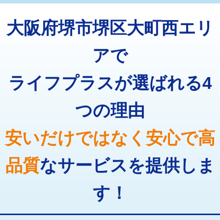
トーラー機使用/3mまで
33,000円
マス交換（深さ50㎝以上）
66,000円
大阪府堺市堺区大町西エリ
追加トーラー機使用/3m超え
+3,300円
コンクリート斫り（厚さ10㎝まで）
27,500円
カメラ調査
33,000円
アで
コンクリート斫り（厚さ10㎝超え）
38,500円
桝清掃
8,800円
ライフプラスが選ばれる4
モルタル補修（厚さ10㎝まで）
27,500円
止水・漏水調査・防水処理・清掃・修
11,000円
理・調整・分解・加工など（軽作業）
モルタル補修（厚さ10㎝超え）
38,500円
つの理由
止水・漏水調査・防水処理・清掃・修
22,000円
追加人工
16,500円
理・調整・分解・加工など（中作業）
安いだけではなく安心で高
廃棄・処分
現場見積
止水・漏水調査・防水処理・清掃・修
33,000円
理・調整・分解・加工など（重作業）
品質
なサービスを提供しま
その他部品の脱着
8,800円～
す！
交換・取付（タンク）
22,000円+材料費
交換・取付(単水栓（壁付・デッキ
13,200円+材料費