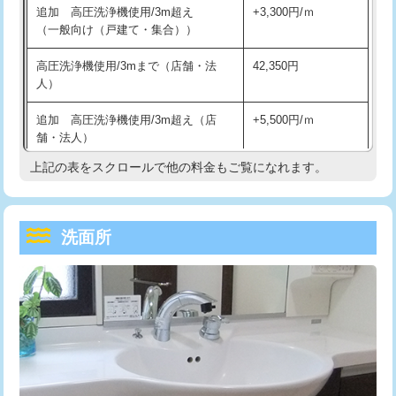
追加 高圧洗浄機使用/3m超え
+3,300円/ｍ
持込商品取付（混合水栓）
16,500円
マス交換（深さ50㎝以上）
66,000円
（一般向け（戸建て・集合））
持込商品取付（浄水器・分岐水栓）
16,500円
コンクリート斫り（厚さ10㎝まで）
27,500円
高圧洗浄機使用/3mまで（店舗・法
42,350円
人）
給水管工事※（ホール加工)
16,500円
コンクリート斫り（厚さ10㎝超え）
38,500円
追加 高圧洗浄機使用/3m超え（店
+5,500円/ｍ
給水管工事※（バンド止め)
3,300円
モルタル補修（厚さ10㎝まで）
27,500円
舗・法人）
給水管工事※（支持金具設置)
5,500円
モルタル補修（厚さ10㎝超え）
38,500円
上記の表をスクロールで他の料金もご覧になれます。
高度高圧洗浄換
現地調査
給水管工事※（保温材使用（バンド止
5,500円
洗面台設置
38,500円
トーラー作業
16,500円
め込み）)
洗面所
追加人工
16,500円
トーラー機使用/3mまで
33,000円
給水管工事※（土の掘削・埋め戻し作
11,000円
業)
廃棄・処分
現場見積
追加トーラー機使用/3m超え
+3,300円
給水管工事※（塩ビ管（VP・HI）使
33,000円
※給水管工事は20mmまでの価格です。
カメラ調査
33,000円
用/3ｍまで)
桝清掃
8,800円
給水管工事※（塩ビ管（VP・HI）使
+8,800円
用（追加）/3ｍ超え)
止水・漏水調査・防水処理・清掃・修
11,000円