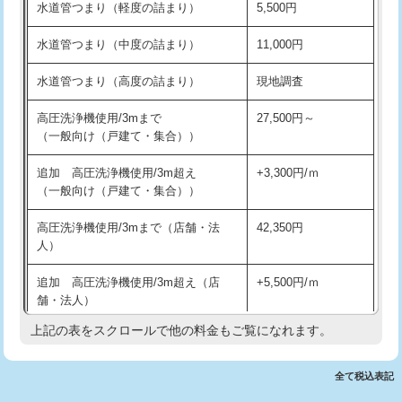
水道管つまり（軽度の詰まり）
5,500円
交換・取付(排水栓・排水トラップ
22,000円+材料費
洗面台設置
38,500円
（P/S/ポップアップ））
水道管つまり（中度の詰まり）
11,000円
化粧台設置
22,000円
交換・取付（その他部品）
11,000円+材料費
水道管つまり（高度の詰まり）
現地調査
追加人工
16,500円
持込商品取付（単水栓）
13,200円
高圧洗浄機使用/3mまで
27,500円～
廃棄・処分
現場見積
（一般向け（戸建て・集合））
持込商品取付（混合水栓）
16,500円
※給水管工事は20mmまでの価格です。
追加 高圧洗浄機使用/3m超え
+3,300円/ｍ
持込商品取付（浄水器・分岐水栓）
16,500円
（一般向け（戸建て・集合））
排水管工事（土の掘削・埋め戻し作
11,000円~
高圧洗浄機使用/3mまで（店舗・法
42,350円
業）
人）
排水管工事（排水管工事/3ｍまで）
55,000円
追加 高圧洗浄機使用/3m超え（店
+5,500円/ｍ
舗・法人）
排水管工事（追加 排水管工事/3ｍ超
+11,000円
え）
上記の表をスクロールで他の料金もご覧になれます。
高度高圧洗浄換
現地調査
マス交換（土の掘削・埋め戻し作業）
11,000円~
トーラー作業
16,500円
全て税込表記
マス交換（深さ50㎝未満）
55,000円