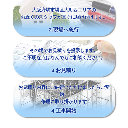
大阪府堺市堺区大町西エリアの
お近くのスタッフが直ぐに駆け付けます。
2.現場へ急行
その場でお見積りを提示します。
ご不明な点はなんでもご相談ください。
3.お見積り
お見積り内容にご納得いただけましたらご契
約。
修理に取り掛かります
4.工事開始