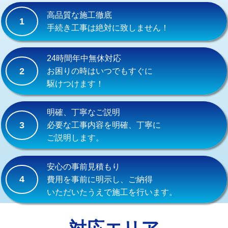
式）)
高品質な施工徹底
1
交換・取付(混合水栓（壁付・デッキ
16,500円+材料費
手続き工事は絶対に致しません！
式・ワンホール）)
交換・取付(排水栓・排水トラップ
22,000円+材料費
24時間年中無休対応
（P/S/ポップアップ））
2
お困りの時はいつでもすぐに
駆けつけます！
交換・取付（その他部品）
11,000円+材料費
持込商品取付（単水栓）
13,200円
明確、丁寧なご説明
3
必要な工事内容を明確、丁寧に
持込商品取付（混合水栓）
16,500円
ご説明します。
持込商品取付（浄水器・分岐水栓）
16,500円
安心の事前見積もり
給水管工事※（ホール加工)
16,500円
4
費用を事前に明示し、ご納得
いただいたうえで施工を行います。
給水管工事※（バンド止め)
3,300円
給水管工事※（支持金具設置)
5,500円