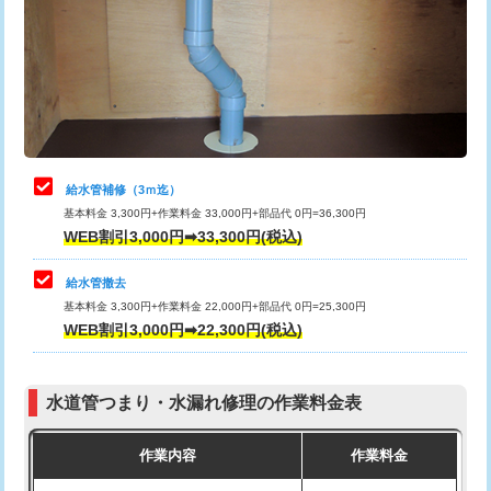
排水管工事（土の掘削・埋め戻し作
11,000円~
桝清掃
8,800円
業）
止水・漏水調査・防水処理・清掃・修
11,000円
排水管工事（排水管工事/3ｍまで）
55,000円
理・調整・分解・加工など（軽作業）
排水管工事（追加 排水管工事/3ｍ超
+11,000円
止水・漏水調査・防水処理・清掃・修
22,000円
え）
理・調整・分解・加工など（中作業）
給水管補修（3ｍ迄）
マス交換（土の掘削・埋め戻し作業）
11,000円~
基本料金 3,300円+作業料金 33,000円+部品代 0円=36,300円
止水・漏水調査・防水処理・清掃・修
33,000円
WEB割引3,000円➡33,300円(税込)
理・調整・分解・加工など（重作業）
マス交換（深さ50㎝未満）
55,000円
給水管撤去
その他部品の脱着
8,800円～
マス交換（深さ50㎝以上）
66,000円
基本料金 3,300円+作業料金 22,000円+部品代 0円=25,300円
WEB割引3,000円➡22,300円(税込)
交換・取付（タンク）
22,000円+材料費
コンクリート斫り（厚さ10㎝まで）
27,500円
交換・取付(単水栓（壁付・デッキ
13,200円+材料費
コンクリート斫り（厚さ10㎝超え）
38,500円
式）)
水道管つまり・水漏れ修理の作業料金表
モルタル補修（厚さ10㎝まで）
27,500円
交換・取付(混合水栓（壁付・デッキ
16,500円+材料費
作業内容
作業料金
式・ワンホール）)
モルタル補修（厚さ10㎝超え）
38,500円