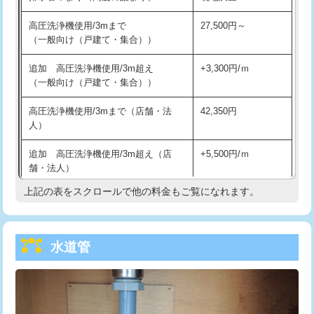
給水管工事※（バンド止め)
3,300円
高圧洗浄機使用/3mまで
27,500円～
（一般向け（戸建て・集合））
給水管工事※（支持金具設置)
5,500円
追加 高圧洗浄機使用/3m超え
+3,300円/ｍ
給水管工事※（保温材使用（バンド止
5,500円
（一般向け（戸建て・集合））
め込み）)
高圧洗浄機使用/3mまで（店舗・法
42,350円
給水管工事※（土の掘削・埋め戻し作
11,000円
人）
業)
追加 高圧洗浄機使用/3m超え（店
+5,500円/ｍ
給水管工事※（塩ビ管（VP・HI）使
33,000円
舗・法人）
用/3ｍまで)
上記の表をスクロールで他の料金もご覧になれます。
高度高圧洗浄換
現地調査
給水管工事※（塩ビ管（VP・HI）使
+8,800円
用（追加）/3ｍ超え)
トーラー作業
16,500円
給水管工事※（ライニング鋼管・銅
44,000円
水道管
トーラー機使用/3mまで
33,000円
管・ポリ管・HT管使用/3ｍまで)
追加トーラー機使用/3m超え
+3,300円
給水管工事※（ライニング鋼管・銅
+8,800円
管・ポリ管・HT管使用/3ｍ超え)
カメラ調査
33,000円