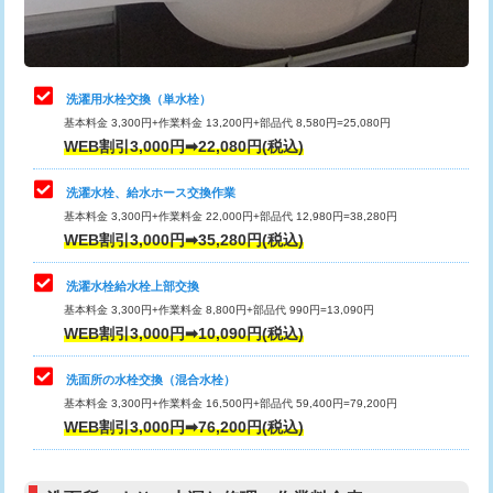
理・調整・分解・加工など（軽作業）
給水管工事※（ライニング鋼管・銅
44,000円
管・ポリ管・HT管使用/3ｍまで)
止水・漏水調査・防水処理・清掃・修
22,000円
理・調整・分解・加工など（中作業）
給水管工事※（ライニング鋼管・銅
+8,800円
洗濯用水栓交換（単水栓）
管・ポリ管・HT管使用/3ｍ超え)
基本料金 3,300円+作業料金 13,200円+部品代 8,580円=25,080円
止水・漏水調査・防水処理・清掃・修
33,000円
WEB割引3,000円➡22,080円(税込)
理・調整・分解・加工など（重作業）
排水管工事（土の掘削・埋め戻し作
11,000円~
業）
洗濯水栓、給水ホース交換作業
キッチンタンク脱着
16,500円
基本料金 3,300円+作業料金 22,000円+部品代 12,980円=38,280円
排水管工事（排水管工事/3ｍまで）
55,000円
WEB割引3,000円➡35,280円(税込)
その他部品の脱着
8,800円～
排水管工事（追加 排水管工事/3ｍ超
+11,000円
交換・取付（タンク）
22,000円+材料費
洗濯水栓給水栓上部交換
え）
基本料金 3,300円+作業料金 8,800円+部品代 990円=13,090円
交換・取付(単水栓（壁付・デッキ
13,200円+材料費
WEB割引3,000円➡10,090円(税込)
マス交換（土の掘削・埋め戻し作業）
11,000円~
式）)
洗面所の水栓交換（混合水栓）
マス交換（深さ50㎝未満）
55,000円
交換・取付(混合水栓（壁付・デッキ
16,500円+材料費
基本料金 3,300円+作業料金 16,500円+部品代 59,400円=79,200円
式・ワンホール）)
WEB割引3,000円➡76,200円(税込)
マス交換（深さ50㎝以上）
66,000円
交換・取付(排水栓・排水トラップ
22,000円+材料費
コンクリート斫り（厚さ10㎝まで）
27,500円
（P/S/ポップアップ））