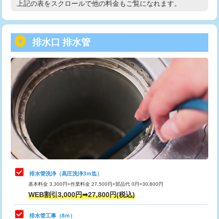
上記の表をスクロールで他の料金もご覧になれます。
高度高圧洗浄換
現地調査
用/3ｍまで)
トーラー作業
16,500円
給水管工事※（塩ビ管（VP・HI）使
+8,800円
用（追加）/3ｍ超え)
排水口 排水管
トーラー機使用/3mまで
33,000円
給水管工事※（ライニング鋼管・銅
44,000円
追加トーラー機使用/3m超え
+3,300円
管・ポリ管・HT管使用/3ｍまで)
カメラ調査
33,000円
給水管工事※（ライニング鋼管・銅
+8,800円
管・ポリ管・HT管使用/3ｍ超え)
桝清掃
8,800円
排水管工事（土の掘削・埋め戻し作
11,000円~
止水・漏水調査・防水処理・清掃・修
11,000円
業）
理・調整・分解・加工など（軽作業）
排水管工事（排水管工事/3ｍまで）
55,000円
止水・漏水調査・防水処理・清掃・修
22,000円
理・調整・分解・加工など（中作業）
排水管工事（追加 排水管工事/3ｍ超
+11,000円
排水管洗浄（高圧洗浄3ｍ迄）
え）
基本料金 3,300円+作業料金 27,500円+部品代 0円=30,800円
止水・漏水調査・防水処理・清掃・修
33,000円
WEB割引3,000円➡27,800円(税込)
理・調整・分解・加工など（重作業）
マス交換（土の掘削・埋め戻し作業）
11,000円~
排水管工事（8ｍ）
その他部品の脱着
8,800円～
マス交換（深さ50㎝未満）
55,000円