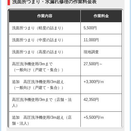
洗面所つまり・水漏れ修理の作業料金表
コンクリート斫り（厚さ10㎝超え）
38,500円
交換・取付（その他部品）
11,000円+材料費
作業内容
作業料金
モルタル補修（厚さ10㎝まで）
27,500円
持込商品取付（単水栓）
13,200円
洗面所つまり（軽度の詰まり）
5,500円
モルタル補修（厚さ10㎝超え）
38,500円
持込商品取付（混合水栓）
16,500円
洗面所つまり（中度の詰まり）
11,000円
洗面台設置
38,500円
持込商品取付（浄水器・分岐水栓）
16,500円
洗面所つまり（高度の詰まり）
現地調査
バスタブ設置
現場見積
給水管工事※（ホール加工)
16,500円
高圧洗浄機使用/3mまで
27,500円～
追加人工
16,500円
（一般向け（戸建て・集合））
給水管工事※（バンド止め)
3,300円
廃棄・処分
現場見積
追加 高圧洗浄機使用/3m超え
+3,300円/ｍ
給水管工事※（支持金具設置)
5,500円
（一般向け（戸建て・集合））
※給水管工事は20mmまでの価格です。
給水管工事※（保温材使用（バンド止
5,500円
高圧洗浄機使用/3mまで（店舗・法
42,350円
め込み）)
人）
給水管工事※（土の掘削・埋め戻し作
11,000円
追加 高圧洗浄機使用/3m超え（店
+5,500円/ｍ
業)
舗・法人）
給水管工事※（塩ビ管（VP・HI）使
33,000円