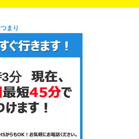
水つまり
時3分