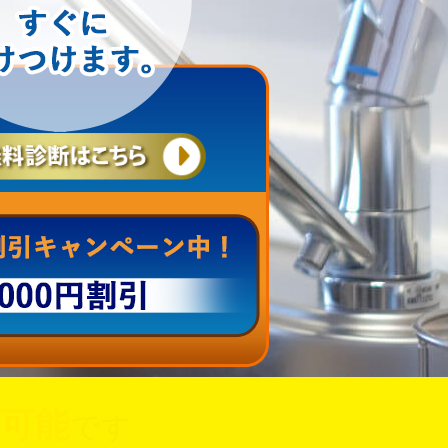
可能
です