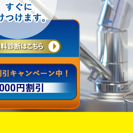
可能
です