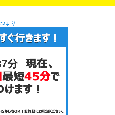
水つまり
37分