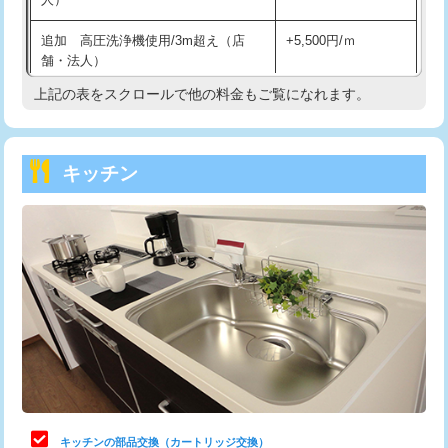
持込商品取付（混合水栓）
16,500円
追加 高圧洗浄機使用/3m超え（店
+5,500円/ｍ
持込商品取付（浄水器・分岐水栓）
16,500円
舗・法人）
持込商品取付（温水洗浄便座）
22,000円
上記の表をスクロールで他の料金もご覧になれます。
高度高圧洗浄換
現地調査
持込商品取付（普通便座⇔温水洗浄便
22,000円
トーラー作業
16,500円
座）
キッチン
トーラー機使用/3mまで
33,000円
給水管工事※（ホール加工)
16,500円
追加トーラー機使用/3m超え
+3,300円
給水管工事※（バンド止め)
3,300円
カメラ調査
33,000円
給水管工事※（支持金具設置)
5,500円
桝清掃
8,800円
給水管工事※（保温材使用（バンド止
5,500円
め込み）)
止水・漏水調査・防水処理・清掃・修
11,000円
理・調整・分解・加工など（軽作業）
給水管工事※（土の掘削・埋め戻し作
11,000円
業)
止水・漏水調査・防水処理・清掃・修
22,000円
理・調整・分解・加工など（中作業）
給水管工事※（塩ビ管（VP・HI）使
33,000円
キッチンの部品交換（カートリッジ交換）