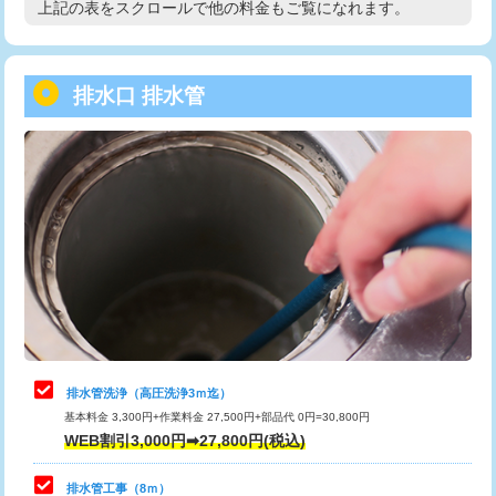
上記の表をスクロールで他の料金もご覧になれます。
高度高圧洗浄換
現地調査
用/3ｍまで)
トーラー作業
16,500円
給水管工事※（塩ビ管（VP・HI）使
+8,800円
用（追加）/3ｍ超え)
排水口 排水管
トーラー機使用/3mまで
33,000円
給水管工事※（ライニング鋼管・銅
44,000円
追加トーラー機使用/3m超え
+3,300円
管・ポリ管・HT管使用/3ｍまで)
カメラ調査
33,000円
給水管工事※（ライニング鋼管・銅
+8,800円
管・ポリ管・HT管使用/3ｍ超え)
桝清掃
8,800円
排水管工事（土の掘削・埋め戻し作
11,000円~
止水・漏水調査・防水処理・清掃・修
11,000円
業）
理・調整・分解・加工など（軽作業）
排水管工事（排水管工事/3ｍまで）
55,000円
止水・漏水調査・防水処理・清掃・修
22,000円
理・調整・分解・加工など（中作業）
排水管工事（追加 排水管工事/3ｍ超
+11,000円
排水管洗浄（高圧洗浄3ｍ迄）
え）
基本料金 3,300円+作業料金 27,500円+部品代 0円=30,800円
止水・漏水調査・防水処理・清掃・修
33,000円
WEB割引3,000円➡27,800円(税込)
理・調整・分解・加工など（重作業）
マス交換（土の掘削・埋め戻し作業）
11,000円~
排水管工事（8ｍ）
その他部品の脱着
8,800円～
マス交換（深さ50㎝未満）
55,000円