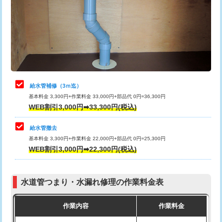
排水管工事（土の掘削・埋め戻し作
11,000円~
桝清掃
8,800円
業）
止水・漏水調査・防水処理・清掃・修
11,000円
排水管工事（排水管工事/3ｍまで）
55,000円
理・調整・分解・加工など（軽作業）
排水管工事（追加 排水管工事/3ｍ超
+11,000円
止水・漏水調査・防水処理・清掃・修
22,000円
え）
理・調整・分解・加工など（中作業）
給水管補修（3ｍ迄）
マス交換（土の掘削・埋め戻し作業）
11,000円~
基本料金 3,300円+作業料金 33,000円+部品代 0円=36,300円
止水・漏水調査・防水処理・清掃・修
33,000円
WEB割引3,000円➡33,300円(税込)
理・調整・分解・加工など（重作業）
マス交換（深さ50㎝未満）
55,000円
給水管撤去
その他部品の脱着
8,800円～
マス交換（深さ50㎝以上）
66,000円
基本料金 3,300円+作業料金 22,000円+部品代 0円=25,300円
WEB割引3,000円➡22,300円(税込)
交換・取付（タンク）
22,000円+材料費
コンクリート斫り（厚さ10㎝まで）
27,500円
交換・取付(単水栓（壁付・デッキ
13,200円+材料費
コンクリート斫り（厚さ10㎝超え）
38,500円
式）)
水道管つまり・水漏れ修理の作業料金表
モルタル補修（厚さ10㎝まで）
27,500円
交換・取付(混合水栓（壁付・デッキ
16,500円+材料費
作業内容
作業料金
式・ワンホール）)
モルタル補修（厚さ10㎝超え）
38,500円