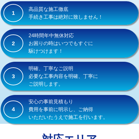
式）)
高品質な施工徹底
1
交換・取付(混合水栓（壁付・デッキ
16,500円+材料費
手続き工事は絶対に致しません！
式・ワンホール）)
交換・取付(排水栓・排水トラップ
22,000円+材料費
24時間年中無休対応
（P/S/ポップアップ））
2
お困りの時はいつでもすぐに
駆けつけます！
交換・取付（その他部品）
11,000円+材料費
持込商品取付（単水栓）
13,200円
明確、丁寧なご説明
3
必要な工事内容を明確、丁寧に
持込商品取付（混合水栓）
16,500円
ご説明します。
持込商品取付（浄水器・分岐水栓）
16,500円
安心の事前見積もり
給水管工事※（ホール加工)
16,500円
4
費用を事前に明示し、ご納得
いただいたうえで施工を行います。
給水管工事※（バンド止め)
3,300円
給水管工事※（支持金具設置)
5,500円