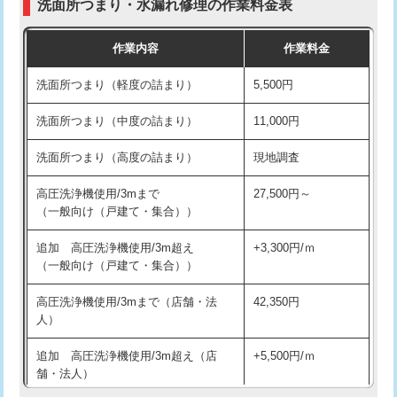
洗面所つまり・水漏れ修理の作業料金表
コンクリート斫り（厚さ10㎝超え）
38,500円
交換・取付（その他部品）
11,000円+材料費
作業内容
作業料金
モルタル補修（厚さ10㎝まで）
27,500円
持込商品取付（単水栓）
13,200円
洗面所つまり（軽度の詰まり）
5,500円
モルタル補修（厚さ10㎝超え）
38,500円
持込商品取付（混合水栓）
16,500円
洗面所つまり（中度の詰まり）
11,000円
洗面台設置
38,500円
持込商品取付（浄水器・分岐水栓）
16,500円
洗面所つまり（高度の詰まり）
現地調査
バスタブ設置
現場見積
給水管工事※（ホール加工)
16,500円
高圧洗浄機使用/3mまで
27,500円～
追加人工
16,500円
（一般向け（戸建て・集合））
給水管工事※（バンド止め)
3,300円
廃棄・処分
現場見積
追加 高圧洗浄機使用/3m超え
+3,300円/ｍ
給水管工事※（支持金具設置)
5,500円
（一般向け（戸建て・集合））
※給水管工事は20mmまでの価格です。
給水管工事※（保温材使用（バンド止
5,500円
高圧洗浄機使用/3mまで（店舗・法
42,350円
め込み）)
人）
給水管工事※（土の掘削・埋め戻し作
11,000円
追加 高圧洗浄機使用/3m超え（店
+5,500円/ｍ
業)
舗・法人）
給水管工事※（塩ビ管（VP・HI）使
33,000円