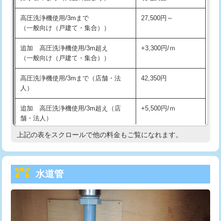
給水管工事※（バンド止め)
3,300円
高圧洗浄機使用/3mまで
27,500円～
（一般向け（戸建て・集合））
給水管工事※（支持金具設置)
5,500円
追加 高圧洗浄機使用/3m超え
+3,300円/ｍ
給水管工事※（保温材使用（バンド止
5,500円
（一般向け（戸建て・集合））
め込み）)
高圧洗浄機使用/3mまで（店舗・法
42,350円
給水管工事※（土の掘削・埋め戻し作
11,000円
人）
業)
追加 高圧洗浄機使用/3m超え（店
+5,500円/ｍ
給水管工事※（塩ビ管（VP・HI）使
33,000円
舗・法人）
用/3ｍまで)
上記の表をスクロールで他の料金もご覧になれます。
高度高圧洗浄換
現地調査
給水管工事※（塩ビ管（VP・HI）使
+8,800円
用（追加）/3ｍ超え)
トーラー作業
16,500円
給水管工事※（ライニング鋼管・銅
44,000円
水道管
トーラー機使用/3mまで
33,000円
管・ポリ管・HT管使用/3ｍまで)
追加トーラー機使用/3m超え
+3,300円
給水管工事※（ライニング鋼管・銅
+8,800円
管・ポリ管・HT管使用/3ｍ超え)
カメラ調査
33,000円