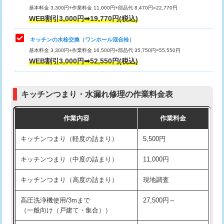
用/3ｍまで)
基本料金 3,300円+作業料金 11,000円+部品代 8,470円=22,770円
止水・漏水調査・防水処理・清掃・修
33,000円
WEB割引3,000円➡19,770円(税込)
理・調整・分解・加工など（重作業）
給水管工事※（塩ビ管（VP・HI）使
+8,800円
用（追加）/3ｍ超え)
キッチンの水栓交換（ワンホール混合栓）
お風呂タンク脱着
16,500円
基本料金 3,300円+作業料金 16,500円+部品代 35,750円=55,550円
給水管工事※（ライニング鋼管・銅
44,000円
WEB割引3,000円➡52,550円(税込)
その他部品の脱着
8,800円～
管・ポリ管・HT管使用/3ｍまで)
交換・取付（タンク）
22,000円+材料費
給水管工事※（ライニング鋼管・銅
+8,800円
管・ポリ管・HT管使用/3ｍ超え)
キッチンつまり・水漏れ修理の作業料金表
交換・取付(単水栓（壁付・デッキ
13,200円+材料費
式）)
排水管工事（土の掘削・埋め戻し作
11,000円~
作業内容
作業料金
業）
交換・取付(混合水栓（壁付・デッキ
16,500円+材料費
キッチンつまり（軽度の詰まり）
5,500円
式・ワンホール）)
排水管工事（排水管工事/3ｍまで）
55,000円
キッチンつまり（中度の詰まり）
11,000円
交換・取付(排水栓・排水トラップ
22,000円+材料費
排水管工事（追加 排水管工事/3ｍ超
+11,000円
（P/S/ポップアップ））
え）
キッチンつまり（高度の詰まり）
現地調査
交換・取付（その他部品）
11,000円+材料費
マス交換（土の掘削・埋め戻し作業）
11,000円~
高圧洗浄機使用/3mまで
27,500円～
（一般向け（戸建て・集合））
持込商品取付（単水栓）
13,200円
マス交換（深さ50㎝未満）
55,000円