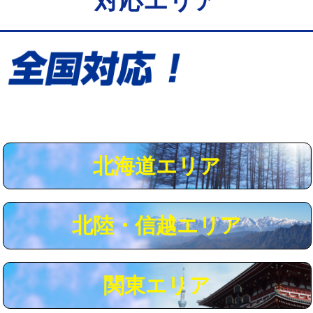
対応エリア
給水管工事※（保温材使用（バンド止
5,500円
め込み）)
給水管工事※（土の掘削・埋め戻し作
11,000円
業)
給水管工事※（塩ビ管（VP・HI）使
33,000円
用/3ｍまで)
給水管工事※（塩ビ管（VP・HI）使
+8,800円
用（追加）/3ｍ超え)
北海道エリア
給水管工事※（ライニング鋼管・銅
44,000円
管・ポリ管・HT管使用/3ｍまで)
北陸・信越エリア
給水管工事※（ライニング鋼管・銅
+8,800円
管・ポリ管・HT管使用/3ｍ超え)
マス交換（土の掘削・埋め戻し作業）
11,000円~
関東エリア
マス交換（深さ50㎝未満）
55,000円