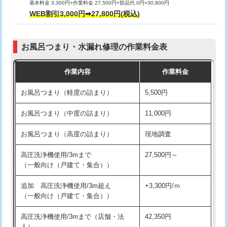
基本料金 3,300円+作業料金 27,500円+部品代 0円=30,800円
交換・取付（タンク）
22,000円+材料費
WEB割引3,000円➡27,800円(税込)
交換・取付（便器）
22,000円+材料費
お風呂つまり・水漏れ修理の作業料金表
交換・取付（普通便座）
11,000円+材料費
作業内容
作業料金
交換・取付（温水洗浄便座）
16,500円+材料費
お風呂つまり（軽度の詰まり）
5,500円
交換・取付(単水栓（壁付・デッキ
13,200円+材料費
式）)
お風呂つまり（中度の詰まり）
11,000円
交換・取付(混合水栓（壁付・デッキ
16,500円+材料費
お風呂つまり（高度の詰まり）
現地調査
式・ワンホール）)
高圧洗浄機使用/3mまで
27,500円～
交換・取付(排水栓・排水トラップ
22,000円+材料費
（一般向け（戸建て・集合））
（P/S/ポップアップ））
追加 高圧洗浄機使用/3m超え
+3,300円/ｍ
交換・取付（その他部品）
11,000円+材料費
（一般向け（戸建て・集合））
持込商品取付（単水栓）
13,200円
高圧洗浄機使用/3mまで（店舗・法
42,350円
人）