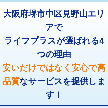
トーラー機使用/3mまで
33,000円
マス交換（深さ50㎝以上）
66,000円
大阪府堺市中区見野山エリ
追加トーラー機使用/3m超え
+3,300円
コンクリート斫り（厚さ10㎝まで）
27,500円
カメラ調査
33,000円
アで
コンクリート斫り（厚さ10㎝超え）
38,500円
桝清掃
8,800円
ライフプラスが選ばれる4
モルタル補修（厚さ10㎝まで）
27,500円
止水・漏水調査・防水処理・清掃・修
11,000円
理・調整・分解・加工など（軽作業）
モルタル補修（厚さ10㎝超え）
38,500円
つの理由
止水・漏水調査・防水処理・清掃・修
22,000円
追加人工
16,500円
理・調整・分解・加工など（中作業）
安いだけではなく安心で高
廃棄・処分
現場見積
止水・漏水調査・防水処理・清掃・修
33,000円
理・調整・分解・加工など（重作業）
品質
なサービスを提供しま
その他部品の脱着
8,800円～
す！
交換・取付（タンク）
22,000円+材料費
交換・取付(単水栓（壁付・デッキ
13,200円+材料費