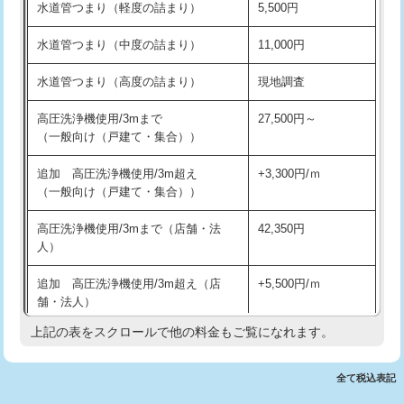
水道管つまり（軽度の詰まり）
5,500円
交換・取付(排水栓・排水トラップ
22,000円+材料費
洗面台設置
38,500円
（P/S/ポップアップ））
水道管つまり（中度の詰まり）
11,000円
化粧台設置
22,000円
交換・取付（その他部品）
11,000円+材料費
水道管つまり（高度の詰まり）
現地調査
追加人工
16,500円
持込商品取付（単水栓）
13,200円
高圧洗浄機使用/3mまで
27,500円～
廃棄・処分
現場見積
（一般向け（戸建て・集合））
持込商品取付（混合水栓）
16,500円
※給水管工事は20mmまでの価格です。
追加 高圧洗浄機使用/3m超え
+3,300円/ｍ
持込商品取付（浄水器・分岐水栓）
16,500円
（一般向け（戸建て・集合））
排水管工事（土の掘削・埋め戻し作
11,000円~
高圧洗浄機使用/3mまで（店舗・法
42,350円
業）
人）
排水管工事（排水管工事/3ｍまで）
55,000円
追加 高圧洗浄機使用/3m超え（店
+5,500円/ｍ
舗・法人）
排水管工事（追加 排水管工事/3ｍ超
+11,000円
え）
上記の表をスクロールで他の料金もご覧になれます。
高度高圧洗浄換
現地調査
マス交換（土の掘削・埋め戻し作業）
11,000円~
トーラー作業
16,500円
全て税込表記
マス交換（深さ50㎝未満）
55,000円