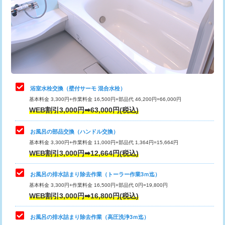
桝清掃
8,800円
止水・漏水調査・防水処理・清掃・修
11,000円
理・調整・分解・加工など（軽作業）
止水・漏水調査・防水処理・清掃・修
22,000円
理・調整・分解・加工など（中作業）
浴室水栓交換（壁付サーモ 混合水栓）
基本料金 3,300円+作業料金 16,500円+部品代 46,200円=66,000円
止水・漏水調査・防水処理・清掃・修
33,000円
WEB割引3,000円➡63,000円(税込)
理・調整・分解・加工など（重作業）
お風呂の部品交換（ハンドル交換）
トイレタンク脱着
16,500円
基本料金 3,300円+作業料金 11,000円+部品代 1,364円=15,664円
WEB割引3,000円➡12,664円(税込)
トイレ便器脱着
16,500円
タンクレストイレ脱着
33,000円
お風呂の排水詰まり除去作業（トーラー作業3ｍ迄）
基本料金 3,300円+作業料金 16,500円+部品代 0円=19,800円
小便器トイレ脱着
現地見積
WEB割引3,000円➡16,800円(税込)
その他部品の脱着
8,800円～
お風呂の排水詰まり除去作業（高圧洗浄3ｍ迄）