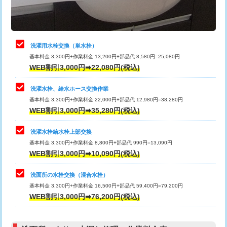
理・調整・分解・加工など（軽作業）
給水管工事※（ライニング鋼管・銅
44,000円
管・ポリ管・HT管使用/3ｍまで)
止水・漏水調査・防水処理・清掃・修
22,000円
理・調整・分解・加工など（中作業）
給水管工事※（ライニング鋼管・銅
+8,800円
洗濯用水栓交換（単水栓）
管・ポリ管・HT管使用/3ｍ超え)
基本料金 3,300円+作業料金 13,200円+部品代 8,580円=25,080円
止水・漏水調査・防水処理・清掃・修
33,000円
WEB割引3,000円➡22,080円(税込)
理・調整・分解・加工など（重作業）
排水管工事（土の掘削・埋め戻し作
11,000円~
業）
洗濯水栓、給水ホース交換作業
キッチンタンク脱着
16,500円
基本料金 3,300円+作業料金 22,000円+部品代 12,980円=38,280円
排水管工事（排水管工事/3ｍまで）
55,000円
WEB割引3,000円➡35,280円(税込)
その他部品の脱着
8,800円～
排水管工事（追加 排水管工事/3ｍ超
+11,000円
交換・取付（タンク）
22,000円+材料費
洗濯水栓給水栓上部交換
え）
基本料金 3,300円+作業料金 8,800円+部品代 990円=13,090円
交換・取付(単水栓（壁付・デッキ
13,200円+材料費
WEB割引3,000円➡10,090円(税込)
マス交換（土の掘削・埋め戻し作業）
11,000円~
式）)
洗面所の水栓交換（混合水栓）
マス交換（深さ50㎝未満）
55,000円
交換・取付(混合水栓（壁付・デッキ
16,500円+材料費
基本料金 3,300円+作業料金 16,500円+部品代 59,400円=79,200円
式・ワンホール）)
WEB割引3,000円➡76,200円(税込)
マス交換（深さ50㎝以上）
66,000円
交換・取付(排水栓・排水トラップ
22,000円+材料費
コンクリート斫り（厚さ10㎝まで）
27,500円
（P/S/ポップアップ））