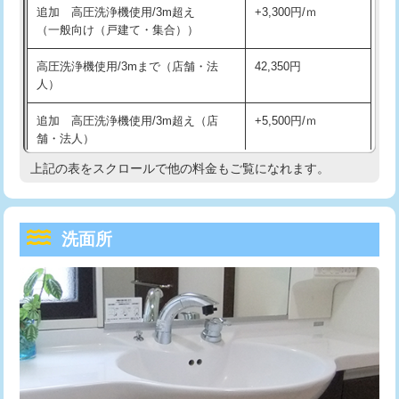
追加 高圧洗浄機使用/3m超え
+3,300円/ｍ
持込商品取付（混合水栓）
16,500円
マス交換（深さ50㎝以上）
66,000円
（一般向け（戸建て・集合））
持込商品取付（浄水器・分岐水栓）
16,500円
コンクリート斫り（厚さ10㎝まで）
27,500円
高圧洗浄機使用/3mまで（店舗・法
42,350円
人）
給水管工事※（ホール加工)
16,500円
コンクリート斫り（厚さ10㎝超え）
38,500円
追加 高圧洗浄機使用/3m超え（店
+5,500円/ｍ
給水管工事※（バンド止め)
3,300円
モルタル補修（厚さ10㎝まで）
27,500円
舗・法人）
給水管工事※（支持金具設置)
5,500円
モルタル補修（厚さ10㎝超え）
38,500円
上記の表をスクロールで他の料金もご覧になれます。
高度高圧洗浄換
現地調査
給水管工事※（保温材使用（バンド止
5,500円
洗面台設置
38,500円
トーラー作業
16,500円
め込み）)
洗面所
追加人工
16,500円
トーラー機使用/3mまで
33,000円
給水管工事※（土の掘削・埋め戻し作
11,000円
業)
廃棄・処分
現場見積
追加トーラー機使用/3m超え
+3,300円
給水管工事※（塩ビ管（VP・HI）使
33,000円
※給水管工事は20mmまでの価格です。
カメラ調査
33,000円
用/3ｍまで)
桝清掃
8,800円
給水管工事※（塩ビ管（VP・HI）使
+8,800円
用（追加）/3ｍ超え)
止水・漏水調査・防水処理・清掃・修
11,000円