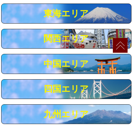
マス交換（深さ50㎝以上）
66,000円
東海エリア
コンクリート斫り（厚さ10㎝まで）
27,500円
コンクリート斫り（厚さ10㎝超え）
38,500円
関西エリア
モルタル補修（厚さ10㎝まで）
27,500円
モルタル補修（厚さ10㎝超え）
38,500円
中国エリア
追加人工
16,500円
廃棄・処分
現場見積
四国エリア
※給水管工事は20mmまでの価格です。
九州エリア