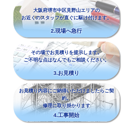
大阪府堺市中区見野山エリアの
お近くのスタッフが直ぐに駆け付けます。
2.現場へ急行
その場でお見積りを提示します。
ご不明な点はなんでもご相談ください。
3.お見積り
お見積り内容にご納得いただけましたらご契
約。
修理に取り掛かります
4.工事開始