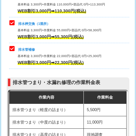
基本料金 3,300円+作業料金 110,000円+部品代 0円=113,300円
WEB割引3,000円➡110,300円(税込)
交換・取付（タンク）
22,000円+材料費
マス交換（深さ50㎝以上）
66,000円
交換・取付(単水栓（壁付・デッキ
13,200円+材料費
コンクリート斫り（厚さ10㎝まで）
27,500円
排水桝交換（1箇所）
式）)
基本料金 3,300円+作業料金 55,000円+部品代 0円=58,300円
コンクリート斫り（厚さ10㎝超え）
38,500円
WEB割引3,000円➡55,300円(税込)
交換・取付(混合水栓（壁付・デッキ
16,500円+材料費
式・ワンホール）)
モルタル補修（厚さ10㎝まで）
27,500円
排水管補修
基本料金 3,300円+作業料金 22,000円+部品代 0円=25,300円
交換・取付(排水栓・排水トラップ
22,000円+材料費
モルタル補修（厚さ10㎝超え）
38,500円
WEB割引3,000円➡22,300円(税込)
（P/S/ポップアップ））
台所シンク・作業台設置
現場見積
交換・取付（その他部品）
11,000円+材料費
排水管つまり・水漏れ修理の作業料金表
追加人工
16,500円
持込商品取付（単水栓）
13,200円
作業内容
作業料金
廃棄・処分
現場見積
持込商品取付（混合水栓）
16,500円
排水管つまり（軽度の詰まり）
5,500円
※給水管工事は20mmまでの価格です。
持込商品取付（浄水器・分岐水栓）
16,500円
排水管つまり（中度の詰まり）
11,000円
給水管工事※（ホール加工)
16,500円
排水管つまり（高度の詰まり）
現地調査