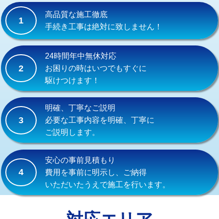
式）)
高品質な施工徹底
1
交換・取付(混合水栓（壁付・デッキ
16,500円+材料費
手続き工事は絶対に致しません！
式・ワンホール）)
交換・取付(排水栓・排水トラップ
22,000円+材料費
24時間年中無休対応
（P/S/ポップアップ））
2
お困りの時はいつでもすぐに
駆けつけます！
交換・取付（その他部品）
11,000円+材料費
持込商品取付（単水栓）
13,200円
明確、丁寧なご説明
3
必要な工事内容を明確、丁寧に
持込商品取付（混合水栓）
16,500円
ご説明します。
持込商品取付（浄水器・分岐水栓）
16,500円
安心の事前見積もり
給水管工事※（ホール加工)
16,500円
4
費用を事前に明示し、ご納得
いただいたうえで施工を行います。
給水管工事※（バンド止め)
3,300円
給水管工事※（支持金具設置)
5,500円