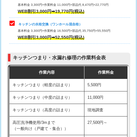
用/3ｍまで)
基本料金 3,300円+作業料金 11,000円+部品代 8,470円=22,770円
止水・漏水調査・防水処理・清掃・修
33,000円
WEB割引3,000円➡19,770円(税込)
理・調整・分解・加工など（重作業）
給水管工事※（塩ビ管（VP・HI）使
+8,800円
用（追加）/3ｍ超え)
キッチンの水栓交換（ワンホール混合栓）
お風呂タンク脱着
16,500円
基本料金 3,300円+作業料金 16,500円+部品代 35,750円=55,550円
給水管工事※（ライニング鋼管・銅
44,000円
WEB割引3,000円➡52,550円(税込)
その他部品の脱着
8,800円～
管・ポリ管・HT管使用/3ｍまで)
交換・取付（タンク）
22,000円+材料費
給水管工事※（ライニング鋼管・銅
+8,800円
管・ポリ管・HT管使用/3ｍ超え)
キッチンつまり・水漏れ修理の作業料金表
交換・取付(単水栓（壁付・デッキ
13,200円+材料費
式）)
排水管工事（土の掘削・埋め戻し作
11,000円~
作業内容
作業料金
業）
交換・取付(混合水栓（壁付・デッキ
16,500円+材料費
キッチンつまり（軽度の詰まり）
5,500円
式・ワンホール）)
排水管工事（排水管工事/3ｍまで）
55,000円
キッチンつまり（中度の詰まり）
11,000円
交換・取付(排水栓・排水トラップ
22,000円+材料費
排水管工事（追加 排水管工事/3ｍ超
+11,000円
（P/S/ポップアップ））
え）
キッチンつまり（高度の詰まり）
現地調査
交換・取付（その他部品）
11,000円+材料費
マス交換（土の掘削・埋め戻し作業）
11,000円~
高圧洗浄機使用/3mまで
27,500円～
（一般向け（戸建て・集合））
持込商品取付（単水栓）
13,200円
マス交換（深さ50㎝未満）
55,000円