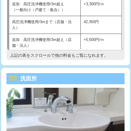
追加 高圧洗浄機使用/3m超え
+3,300円/ｍ
持込商品取付（混合水栓）
16,500円
マス交換（深さ50㎝以上）
66,000円
（一般向け（戸建て・集合））
持込商品取付（浄水器・分岐水栓）
16,500円
コンクリート斫り（厚さ10㎝まで）
27,500円
高圧洗浄機使用/3mまで（店舗・法
42,350円
人）
給水管工事※（ホール加工)
16,500円
コンクリート斫り（厚さ10㎝超え）
38,500円
追加 高圧洗浄機使用/3m超え（店
+5,500円/ｍ
給水管工事※（バンド止め)
3,300円
モルタル補修（厚さ10㎝まで）
27,500円
舗・法人）
給水管工事※（支持金具設置)
5,500円
モルタル補修（厚さ10㎝超え）
38,500円
上記の表をスクロールで他の料金もご覧になれます。
高度高圧洗浄換
現地調査
給水管工事※（保温材使用（バンド止
5,500円
洗面台設置
38,500円
トーラー作業
16,500円
め込み）)
洗面所
追加人工
16,500円
トーラー機使用/3mまで
33,000円
給水管工事※（土の掘削・埋め戻し作
11,000円
業)
廃棄・処分
現場見積
追加トーラー機使用/3m超え
+3,300円
給水管工事※（塩ビ管（VP・HI）使
33,000円
※給水管工事は20mmまでの価格です。
カメラ調査
33,000円
用/3ｍまで)
桝清掃
8,800円
給水管工事※（塩ビ管（VP・HI）使
+8,800円
用（追加）/3ｍ超え)
止水・漏水調査・防水処理・清掃・修
11,000円