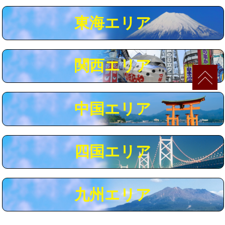
マス交換（深さ50㎝以上）
66,000円
東海エリア
コンクリート斫り（厚さ10㎝まで）
27,500円
コンクリート斫り（厚さ10㎝超え）
38,500円
関西エリア
モルタル補修（厚さ10㎝まで）
27,500円
モルタル補修（厚さ10㎝超え）
38,500円
中国エリア
追加人工
16,500円
廃棄・処分
現場見積
四国エリア
※給水管工事は20mmまでの価格です。
九州エリア