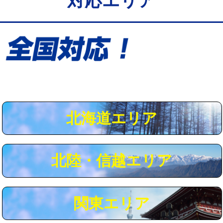
対応エリア
給水管工事※（保温材使用（バンド止
5,500円
め込み）)
給水管工事※（土の掘削・埋め戻し作
11,000円
業)
給水管工事※（塩ビ管（VP・HI）使
33,000円
用/3ｍまで)
給水管工事※（塩ビ管（VP・HI）使
+8,800円
用（追加）/3ｍ超え)
北海道エリア
給水管工事※（ライニング鋼管・銅
44,000円
管・ポリ管・HT管使用/3ｍまで)
北陸・信越エリア
給水管工事※（ライニング鋼管・銅
+8,800円
管・ポリ管・HT管使用/3ｍ超え)
マス交換（土の掘削・埋め戻し作業）
11,000円~
関東エリア
マス交換（深さ50㎝未満）
55,000円