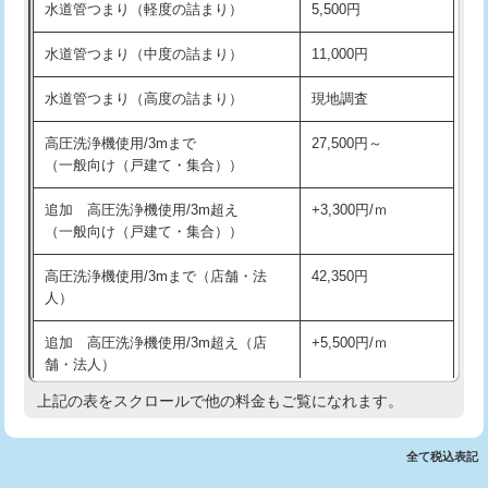
水道管つまり（軽度の詰まり）
5,500円
交換・取付(排水栓・排水トラップ
22,000円+材料費
洗面台設置
38,500円
（P/S/ポップアップ））
水道管つまり（中度の詰まり）
11,000円
化粧台設置
22,000円
交換・取付（その他部品）
11,000円+材料費
水道管つまり（高度の詰まり）
現地調査
追加人工
16,500円
持込商品取付（単水栓）
13,200円
高圧洗浄機使用/3mまで
27,500円～
廃棄・処分
現場見積
（一般向け（戸建て・集合））
持込商品取付（混合水栓）
16,500円
※給水管工事は20mmまでの価格です。
追加 高圧洗浄機使用/3m超え
+3,300円/ｍ
持込商品取付（浄水器・分岐水栓）
16,500円
（一般向け（戸建て・集合））
排水管工事（土の掘削・埋め戻し作
11,000円~
高圧洗浄機使用/3mまで（店舗・法
42,350円
業）
人）
排水管工事（排水管工事/3ｍまで）
55,000円
追加 高圧洗浄機使用/3m超え（店
+5,500円/ｍ
舗・法人）
排水管工事（追加 排水管工事/3ｍ超
+11,000円
え）
上記の表をスクロールで他の料金もご覧になれます。
高度高圧洗浄換
現地調査
マス交換（土の掘削・埋め戻し作業）
11,000円~
トーラー作業
16,500円
全て税込表記
マス交換（深さ50㎝未満）
55,000円