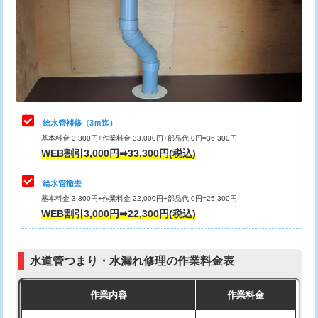
排水管工事（土の掘削・埋め戻し作
11,000円~
桝清掃
8,800円
業）
止水・漏水調査・防水処理・清掃・修
11,000円
排水管工事（排水管工事/3ｍまで）
55,000円
理・調整・分解・加工など（軽作業）
排水管工事（追加 排水管工事/3ｍ超
+11,000円
止水・漏水調査・防水処理・清掃・修
22,000円
え）
理・調整・分解・加工など（中作業）
給水管補修（3ｍ迄）
マス交換（土の掘削・埋め戻し作業）
11,000円~
基本料金 3,300円+作業料金 33,000円+部品代 0円=36,300円
止水・漏水調査・防水処理・清掃・修
33,000円
WEB割引3,000円➡33,300円(税込)
理・調整・分解・加工など（重作業）
マス交換（深さ50㎝未満）
55,000円
給水管撤去
その他部品の脱着
8,800円～
マス交換（深さ50㎝以上）
66,000円
基本料金 3,300円+作業料金 22,000円+部品代 0円=25,300円
WEB割引3,000円➡22,300円(税込)
交換・取付（タンク）
22,000円+材料費
コンクリート斫り（厚さ10㎝まで）
27,500円
交換・取付(単水栓（壁付・デッキ
13,200円+材料費
コンクリート斫り（厚さ10㎝超え）
38,500円
式）)
水道管つまり・水漏れ修理の作業料金表
モルタル補修（厚さ10㎝まで）
27,500円
交換・取付(混合水栓（壁付・デッキ
16,500円+材料費
作業内容
作業料金
式・ワンホール）)
モルタル補修（厚さ10㎝超え）
38,500円