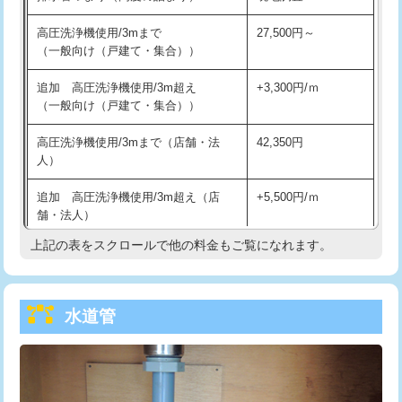
給水管工事※（バンド止め)
3,300円
高圧洗浄機使用/3mまで
27,500円～
（一般向け（戸建て・集合））
給水管工事※（支持金具設置)
5,500円
追加 高圧洗浄機使用/3m超え
+3,300円/ｍ
給水管工事※（保温材使用（バンド止
5,500円
（一般向け（戸建て・集合））
め込み）)
高圧洗浄機使用/3mまで（店舗・法
42,350円
給水管工事※（土の掘削・埋め戻し作
11,000円
人）
業)
追加 高圧洗浄機使用/3m超え（店
+5,500円/ｍ
給水管工事※（塩ビ管（VP・HI）使
33,000円
舗・法人）
用/3ｍまで)
上記の表をスクロールで他の料金もご覧になれます。
高度高圧洗浄換
現地調査
給水管工事※（塩ビ管（VP・HI）使
+8,800円
用（追加）/3ｍ超え)
トーラー作業
16,500円
給水管工事※（ライニング鋼管・銅
44,000円
水道管
トーラー機使用/3mまで
33,000円
管・ポリ管・HT管使用/3ｍまで)
追加トーラー機使用/3m超え
+3,300円
給水管工事※（ライニング鋼管・銅
+8,800円
管・ポリ管・HT管使用/3ｍ超え)
カメラ調査
33,000円