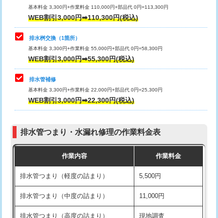
基本料金 3,300円+作業料金 110,000円+部品代 0円=113,300円
WEB割引3,000円➡110,300円(税込)
交換・取付（タンク）
22,000円+材料費
マス交換（深さ50㎝以上）
66,000円
交換・取付(単水栓（壁付・デッキ
13,200円+材料費
コンクリート斫り（厚さ10㎝まで）
27,500円
排水桝交換（1箇所）
式）)
基本料金 3,300円+作業料金 55,000円+部品代 0円=58,300円
コンクリート斫り（厚さ10㎝超え）
38,500円
WEB割引3,000円➡55,300円(税込)
交換・取付(混合水栓（壁付・デッキ
16,500円+材料費
式・ワンホール）)
モルタル補修（厚さ10㎝まで）
27,500円
排水管補修
基本料金 3,300円+作業料金 22,000円+部品代 0円=25,300円
交換・取付(排水栓・排水トラップ
22,000円+材料費
モルタル補修（厚さ10㎝超え）
38,500円
WEB割引3,000円➡22,300円(税込)
（P/S/ポップアップ））
台所シンク・作業台設置
現場見積
交換・取付（その他部品）
11,000円+材料費
排水管つまり・水漏れ修理の作業料金表
追加人工
16,500円
持込商品取付（単水栓）
13,200円
作業内容
作業料金
廃棄・処分
現場見積
持込商品取付（混合水栓）
16,500円
排水管つまり（軽度の詰まり）
5,500円
※給水管工事は20mmまでの価格です。
持込商品取付（浄水器・分岐水栓）
16,500円
排水管つまり（中度の詰まり）
11,000円
給水管工事※（ホール加工)
16,500円
排水管つまり（高度の詰まり）
現地調査