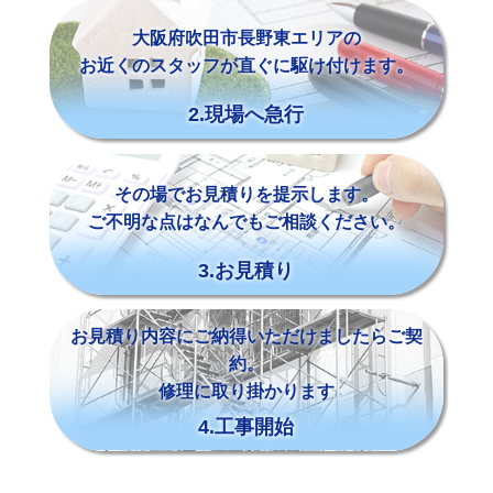
大阪府吹田市長野東エリアの
お近くのスタッフが直ぐに駆け付けます。
2.現場へ急行
その場でお見積りを提示します。
ご不明な点はなんでもご相談ください。
3.お見積り
お見積り内容にご納得いただけましたらご契
約。
修理に取り掛かります
4.工事開始