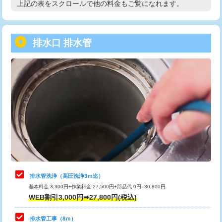
上記の表をスクロールで他の料金もご覧になれます。
高度高圧洗浄換
現地調査
用/3ｍまで)
トーラー作業
16,500円
給水管工事※（塩ビ管（VP・HI）使
+8,800円
用（追加）/3ｍ超え)
排水口 排水管
トーラー機使用/3mまで
33,000円
給水管工事※（ライニング鋼管・銅
44,000円
追加トーラー機使用/3m超え
+3,300円
管・ポリ管・HT管使用/3ｍまで)
カメラ調査
33,000円
給水管工事※（ライニング鋼管・銅
+8,800円
管・ポリ管・HT管使用/3ｍ超え)
桝清掃
8,800円
排水管工事（土の掘削・埋め戻し作
11,000円~
止水・漏水調査・防水処理・清掃・修
11,000円
業）
理・調整・分解・加工など（軽作業）
排水管工事（排水管工事/3ｍまで）
55,000円
止水・漏水調査・防水処理・清掃・修
22,000円
理・調整・分解・加工など（中作業）
排水管工事（追加 排水管工事/3ｍ超
+11,000円
排水管洗浄（高圧洗浄3ｍ迄）
え）
基本料金 3,300円+作業料金 27,500円+部品代 0円=30,800円
止水・漏水調査・防水処理・清掃・修
33,000円
WEB割引3,000円➡27,800円(税込)
理・調整・分解・加工など（重作業）
マス交換（土の掘削・埋め戻し作業）
11,000円~
排水管工事（8ｍ）
その他部品の脱着
8,800円～
マス交換（深さ50㎝未満）
55,000円