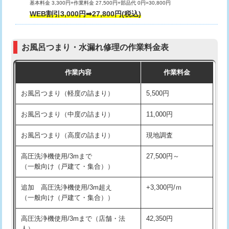
基本料金 3,300円+作業料金 27,500円+部品代 0円=30,800円
交換・取付（タンク）
22,000円+材料費
WEB割引3,000円➡27,800円(税込)
交換・取付（便器）
22,000円+材料費
お風呂つまり・水漏れ修理の作業料金表
交換・取付（普通便座）
11,000円+材料費
作業内容
作業料金
交換・取付（温水洗浄便座）
16,500円+材料費
お風呂つまり（軽度の詰まり）
5,500円
交換・取付(単水栓（壁付・デッキ
13,200円+材料費
式）)
お風呂つまり（中度の詰まり）
11,000円
交換・取付(混合水栓（壁付・デッキ
16,500円+材料費
お風呂つまり（高度の詰まり）
現地調査
式・ワンホール）)
高圧洗浄機使用/3mまで
27,500円～
交換・取付(排水栓・排水トラップ
22,000円+材料費
（一般向け（戸建て・集合））
（P/S/ポップアップ））
追加 高圧洗浄機使用/3m超え
+3,300円/ｍ
交換・取付（その他部品）
11,000円+材料費
（一般向け（戸建て・集合））
持込商品取付（単水栓）
13,200円
高圧洗浄機使用/3mまで（店舗・法
42,350円
人）