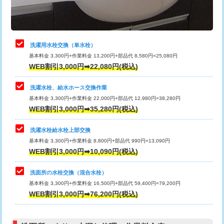
理・調整・分解・加工など（軽作業）
給水管工事※（ライニング鋼管・銅
44,000円
管・ポリ管・HT管使用/3ｍまで)
止水・漏水調査・防水処理・清掃・修
22,000円
理・調整・分解・加工など（中作業）
給水管工事※（ライニング鋼管・銅
+8,800円
洗濯用水栓交換（単水栓）
管・ポリ管・HT管使用/3ｍ超え)
基本料金 3,300円+作業料金 13,200円+部品代 8,580円=25,080円
止水・漏水調査・防水処理・清掃・修
33,000円
WEB割引3,000円➡22,080円(税込)
理・調整・分解・加工など（重作業）
排水管工事（土の掘削・埋め戻し作
11,000円~
業）
洗濯水栓、給水ホース交換作業
キッチンタンク脱着
16,500円
基本料金 3,300円+作業料金 22,000円+部品代 12,980円=38,280円
排水管工事（排水管工事/3ｍまで）
55,000円
WEB割引3,000円➡35,280円(税込)
その他部品の脱着
8,800円～
排水管工事（追加 排水管工事/3ｍ超
+11,000円
交換・取付（タンク）
22,000円+材料費
洗濯水栓給水栓上部交換
え）
基本料金 3,300円+作業料金 8,800円+部品代 990円=13,090円
交換・取付(単水栓（壁付・デッキ
13,200円+材料費
WEB割引3,000円➡10,090円(税込)
マス交換（土の掘削・埋め戻し作業）
11,000円~
式）)
洗面所の水栓交換（混合水栓）
マス交換（深さ50㎝未満）
55,000円
交換・取付(混合水栓（壁付・デッキ
16,500円+材料費
基本料金 3,300円+作業料金 16,500円+部品代 59,400円=79,200円
式・ワンホール）)
WEB割引3,000円➡76,200円(税込)
マス交換（深さ50㎝以上）
66,000円
交換・取付(排水栓・排水トラップ
22,000円+材料費
コンクリート斫り（厚さ10㎝まで）
27,500円
（P/S/ポップアップ））