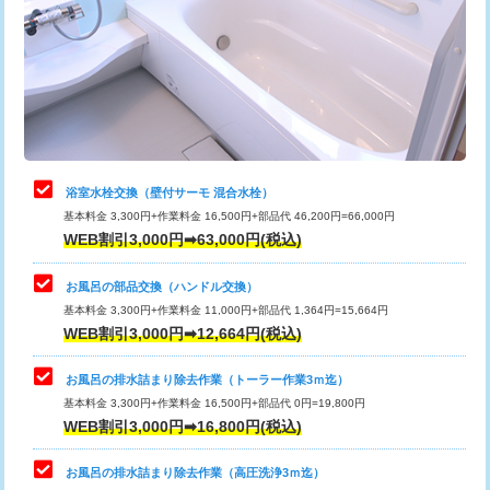
桝清掃
8,800円
止水・漏水調査・防水処理・清掃・修
11,000円
理・調整・分解・加工など（軽作業）
止水・漏水調査・防水処理・清掃・修
22,000円
理・調整・分解・加工など（中作業）
浴室水栓交換（壁付サーモ 混合水栓）
基本料金 3,300円+作業料金 16,500円+部品代 46,200円=66,000円
止水・漏水調査・防水処理・清掃・修
33,000円
WEB割引3,000円➡63,000円(税込)
理・調整・分解・加工など（重作業）
お風呂の部品交換（ハンドル交換）
トイレタンク脱着
16,500円
基本料金 3,300円+作業料金 11,000円+部品代 1,364円=15,664円
WEB割引3,000円➡12,664円(税込)
トイレ便器脱着
16,500円
タンクレストイレ脱着
33,000円
お風呂の排水詰まり除去作業（トーラー作業3ｍ迄）
基本料金 3,300円+作業料金 16,500円+部品代 0円=19,800円
小便器トイレ脱着
現地見積
WEB割引3,000円➡16,800円(税込)
その他部品の脱着
8,800円～
お風呂の排水詰まり除去作業（高圧洗浄3ｍ迄）