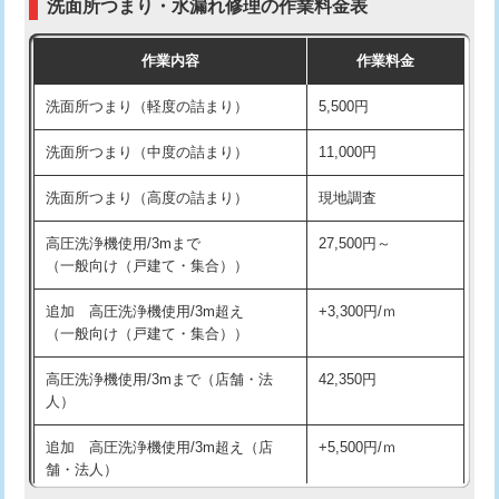
洗面所つまり・水漏れ修理の作業料金表
コンクリート斫り（厚さ10㎝超え）
38,500円
交換・取付（その他部品）
11,000円+材料費
作業内容
作業料金
モルタル補修（厚さ10㎝まで）
27,500円
持込商品取付（単水栓）
13,200円
洗面所つまり（軽度の詰まり）
5,500円
モルタル補修（厚さ10㎝超え）
38,500円
持込商品取付（混合水栓）
16,500円
洗面所つまり（中度の詰まり）
11,000円
洗面台設置
38,500円
持込商品取付（浄水器・分岐水栓）
16,500円
洗面所つまり（高度の詰まり）
現地調査
バスタブ設置
現場見積
給水管工事※（ホール加工)
16,500円
高圧洗浄機使用/3mまで
27,500円～
追加人工
16,500円
（一般向け（戸建て・集合））
給水管工事※（バンド止め)
3,300円
廃棄・処分
現場見積
追加 高圧洗浄機使用/3m超え
+3,300円/ｍ
給水管工事※（支持金具設置)
5,500円
（一般向け（戸建て・集合））
※給水管工事は20mmまでの価格です。
給水管工事※（保温材使用（バンド止
5,500円
高圧洗浄機使用/3mまで（店舗・法
42,350円
め込み）)
人）
給水管工事※（土の掘削・埋め戻し作
11,000円
追加 高圧洗浄機使用/3m超え（店
+5,500円/ｍ
業)
舗・法人）
給水管工事※（塩ビ管（VP・HI）使
33,000円