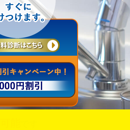
可能
です