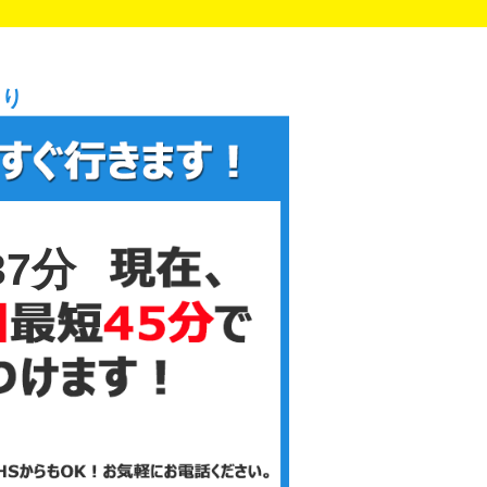
まり
37分