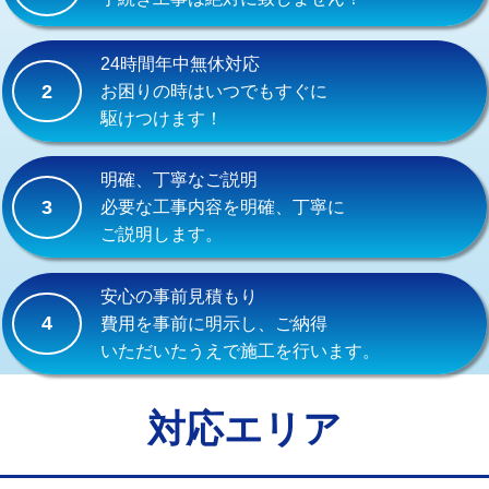
式）)
交換・取付(混合水栓（壁付・デッキ
16,500円+材料費
24時間年中無休対応
式・ワンホール）)
2
お困りの時はいつでもすぐに
駆けつけます！
交換・取付(排水栓・排水トラップ
22,000円+材料費
（P/S/ポップアップ））
明確、丁寧なご説明
交換・取付（その他部品）
11,000円+材料費
3
必要な工事内容を明確、丁寧に
ご説明します。
持込商品取付（単水栓）
13,200円
持込商品取付（混合水栓）
16,500円
安心の事前見積もり
4
費用を事前に明示し、ご納得
持込商品取付（浄水器・分岐水栓）
16,500円
いただいたうえで施工を行います。
給水管工事※（ホール加工)
16,500円
給水管工事※（バンド止め)
3,300円
対応エリア
給水管工事※（支持金具設置)
5,500円