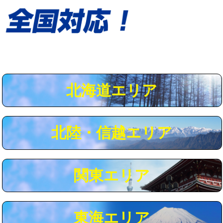
給水管工事※（保温材使用（バンド止
5,500円
め込み）)
給水管工事※（土の掘削・埋め戻し作
11,000円
業)
給水管工事※（塩ビ管（VP・HI）使
33,000円
用/3ｍまで)
北海道エリア
給水管工事※（塩ビ管（VP・HI）使
+8,800円
用（追加）/3ｍ超え)
給水管工事※（ライニング鋼管・銅
44,000円
北陸・信越エリア
管・ポリ管・HT管使用/3ｍまで)
給水管工事※（ライニング鋼管・銅
+8,800円
管・ポリ管・HT管使用/3ｍ超え)
関東エリア
マス交換（土の掘削・埋め戻し作業）
11,000円~
マス交換（深さ50㎝未満）
55,000円
東海エリア