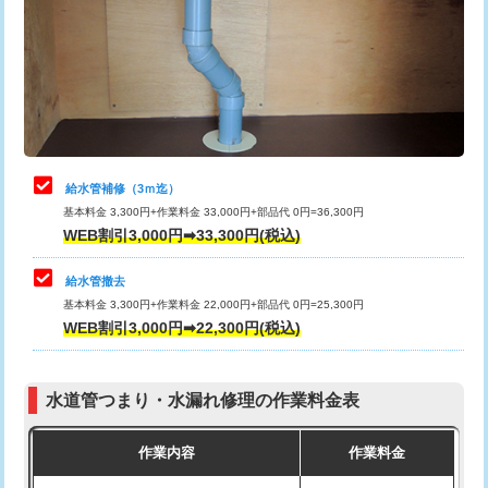
排水管工事（土の掘削・埋め戻し作
11,000円~
桝清掃
8,800円
業）
止水・漏水調査・防水処理・清掃・修
11,000円
排水管工事（排水管工事/3ｍまで）
55,000円
理・調整・分解・加工など（軽作業）
排水管工事（追加 排水管工事/3ｍ超
+11,000円
止水・漏水調査・防水処理・清掃・修
22,000円
え）
理・調整・分解・加工など（中作業）
給水管補修（3ｍ迄）
マス交換（土の掘削・埋め戻し作業）
11,000円~
基本料金 3,300円+作業料金 33,000円+部品代 0円=36,300円
止水・漏水調査・防水処理・清掃・修
33,000円
WEB割引3,000円➡33,300円(税込)
理・調整・分解・加工など（重作業）
マス交換（深さ50㎝未満）
55,000円
給水管撤去
その他部品の脱着
8,800円～
マス交換（深さ50㎝以上）
66,000円
基本料金 3,300円+作業料金 22,000円+部品代 0円=25,300円
WEB割引3,000円➡22,300円(税込)
交換・取付（タンク）
22,000円+材料費
コンクリート斫り（厚さ10㎝まで）
27,500円
交換・取付(単水栓（壁付・デッキ
13,200円+材料費
コンクリート斫り（厚さ10㎝超え）
38,500円
式）)
水道管つまり・水漏れ修理の作業料金表
モルタル補修（厚さ10㎝まで）
27,500円
交換・取付(混合水栓（壁付・デッキ
16,500円+材料費
作業内容
作業料金
式・ワンホール）)
モルタル補修（厚さ10㎝超え）
38,500円