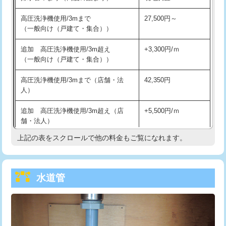
給水管工事※（バンド止め)
3,300円
高圧洗浄機使用/3mまで
27,500円～
（一般向け（戸建て・集合））
給水管工事※（支持金具設置)
5,500円
追加 高圧洗浄機使用/3m超え
+3,300円/ｍ
給水管工事※（保温材使用（バンド止
5,500円
（一般向け（戸建て・集合））
め込み）)
高圧洗浄機使用/3mまで（店舗・法
42,350円
給水管工事※（土の掘削・埋め戻し作
11,000円
人）
業)
追加 高圧洗浄機使用/3m超え（店
+5,500円/ｍ
給水管工事※（塩ビ管（VP・HI）使
33,000円
舗・法人）
用/3ｍまで)
上記の表をスクロールで他の料金もご覧になれます。
高度高圧洗浄換
現地調査
給水管工事※（塩ビ管（VP・HI）使
+8,800円
用（追加）/3ｍ超え)
トーラー作業
16,500円
給水管工事※（ライニング鋼管・銅
44,000円
水道管
トーラー機使用/3mまで
33,000円
管・ポリ管・HT管使用/3ｍまで)
追加トーラー機使用/3m超え
+3,300円
給水管工事※（ライニング鋼管・銅
+8,800円
管・ポリ管・HT管使用/3ｍ超え)
カメラ調査
33,000円