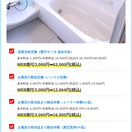
桝清掃
8,800円
止水・漏水調査・防水処理・清掃・修
11,000円
理・調整・分解・加工など（軽作業）
止水・漏水調査・防水処理・清掃・修
22,000円
理・調整・分解・加工など（中作業）
浴室水栓交換（壁付サーモ 混合水栓）
基本料金 3,300円+作業料金 16,500円+部品代 46,200円=66,000円
止水・漏水調査・防水処理・清掃・修
33,000円
WEB割引3,000円➡63,000円(税込)
理・調整・分解・加工など（重作業）
お風呂の部品交換（ハンドル交換）
トイレタンク脱着
16,500円
基本料金 3,300円+作業料金 11,000円+部品代 1,364円=15,664円
WEB割引3,000円➡12,664円(税込)
トイレ便器脱着
16,500円
タンクレストイレ脱着
33,000円
お風呂の排水詰まり除去作業（トーラー作業3ｍ迄）
基本料金 3,300円+作業料金 16,500円+部品代 0円=19,800円
小便器トイレ脱着
現地見積
WEB割引3,000円➡16,800円(税込)
その他部品の脱着
8,800円～
お風呂の排水詰まり除去作業（高圧洗浄3ｍ迄）