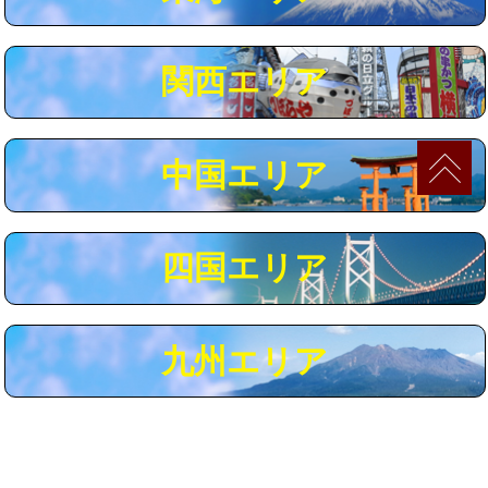
マス交換（深さ50㎝以上）
66,000円
コンクリート斫り（厚さ10㎝まで）
27,500円
関西エリア
コンクリート斫り（厚さ10㎝超え）
38,500円
モルタル補修（厚さ10㎝まで）
27,500円
中国エリア
モルタル補修（厚さ10㎝超え）
38,500円
追加人工
16,500円
四国エリア
廃棄・処分
現場見積
※給水管工事は20mmまでの価格です。
九州エリア