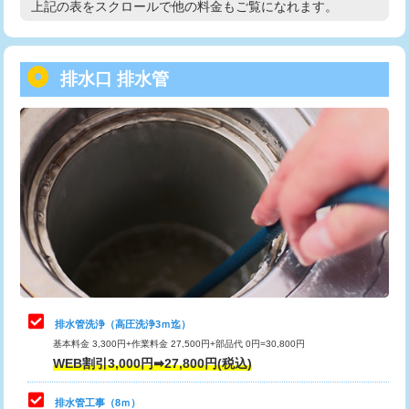
上記の表をスクロールで他の料金もご覧になれます。
高度高圧洗浄換
現地調査
用/3ｍまで)
トーラー作業
16,500円
給水管工事※（塩ビ管（VP・HI）使
+8,800円
用（追加）/3ｍ超え)
排水口 排水管
トーラー機使用/3mまで
33,000円
給水管工事※（ライニング鋼管・銅
44,000円
追加トーラー機使用/3m超え
+3,300円
管・ポリ管・HT管使用/3ｍまで)
カメラ調査
33,000円
給水管工事※（ライニング鋼管・銅
+8,800円
管・ポリ管・HT管使用/3ｍ超え)
桝清掃
8,800円
排水管工事（土の掘削・埋め戻し作
11,000円~
止水・漏水調査・防水処理・清掃・修
11,000円
業）
理・調整・分解・加工など（軽作業）
排水管工事（排水管工事/3ｍまで）
55,000円
止水・漏水調査・防水処理・清掃・修
22,000円
理・調整・分解・加工など（中作業）
排水管工事（追加 排水管工事/3ｍ超
+11,000円
排水管洗浄（高圧洗浄3ｍ迄）
え）
基本料金 3,300円+作業料金 27,500円+部品代 0円=30,800円
止水・漏水調査・防水処理・清掃・修
33,000円
WEB割引3,000円➡27,800円(税込)
理・調整・分解・加工など（重作業）
マス交換（土の掘削・埋め戻し作業）
11,000円~
排水管工事（8ｍ）
その他部品の脱着
8,800円～
マス交換（深さ50㎝未満）
55,000円