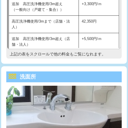
追加 高圧洗浄機使用/3m超え
+3,300円/ｍ
持込商品取付（混合水栓）
16,500円
マス交換（深さ50㎝以上）
66,000円
（一般向け（戸建て・集合））
持込商品取付（浄水器・分岐水栓）
16,500円
コンクリート斫り（厚さ10㎝まで）
27,500円
高圧洗浄機使用/3mまで（店舗・法
42,350円
人）
給水管工事※（ホール加工)
16,500円
コンクリート斫り（厚さ10㎝超え）
38,500円
追加 高圧洗浄機使用/3m超え（店
+5,500円/ｍ
給水管工事※（バンド止め)
3,300円
モルタル補修（厚さ10㎝まで）
27,500円
舗・法人）
給水管工事※（支持金具設置)
5,500円
モルタル補修（厚さ10㎝超え）
38,500円
上記の表をスクロールで他の料金もご覧になれます。
高度高圧洗浄換
現地調査
給水管工事※（保温材使用（バンド止
5,500円
洗面台設置
38,500円
トーラー作業
16,500円
め込み）)
洗面所
追加人工
16,500円
トーラー機使用/3mまで
33,000円
給水管工事※（土の掘削・埋め戻し作
11,000円
業)
廃棄・処分
現場見積
追加トーラー機使用/3m超え
+3,300円
給水管工事※（塩ビ管（VP・HI）使
33,000円
※給水管工事は20mmまでの価格です。
カメラ調査
33,000円
用/3ｍまで)
桝清掃
8,800円
給水管工事※（塩ビ管（VP・HI）使
+8,800円
用（追加）/3ｍ超え)
止水・漏水調査・防水処理・清掃・修
11,000円