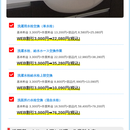
理・調整・分解・加工など（軽作業）
給水管工事※（ライニング鋼管・銅
44,000円
管・ポリ管・HT管使用/3ｍまで)
止水・漏水調査・防水処理・清掃・修
22,000円
理・調整・分解・加工など（中作業）
給水管工事※（ライニング鋼管・銅
+8,800円
洗濯用水栓交換（単水栓）
管・ポリ管・HT管使用/3ｍ超え)
基本料金 3,300円+作業料金 13,200円+部品代 8,580円=25,080円
止水・漏水調査・防水処理・清掃・修
33,000円
WEB割引3,000円➡22,080円(税込)
理・調整・分解・加工など（重作業）
排水管工事（土の掘削・埋め戻し作
11,000円~
業）
洗濯水栓、給水ホース交換作業
キッチンタンク脱着
16,500円
基本料金 3,300円+作業料金 22,000円+部品代 12,980円=38,280円
排水管工事（排水管工事/3ｍまで）
55,000円
WEB割引3,000円➡35,280円(税込)
その他部品の脱着
8,800円～
排水管工事（追加 排水管工事/3ｍ超
+11,000円
交換・取付（タンク）
22,000円+材料費
洗濯水栓給水栓上部交換
え）
基本料金 3,300円+作業料金 8,800円+部品代 990円=13,090円
交換・取付(単水栓（壁付・デッキ
13,200円+材料費
WEB割引3,000円➡10,090円(税込)
マス交換（土の掘削・埋め戻し作業）
11,000円~
式）)
洗面所の水栓交換（混合水栓）
マス交換（深さ50㎝未満）
55,000円
交換・取付(混合水栓（壁付・デッキ
16,500円+材料費
基本料金 3,300円+作業料金 16,500円+部品代 59,400円=79,200円
式・ワンホール）)
WEB割引3,000円➡76,200円(税込)
マス交換（深さ50㎝以上）
66,000円
交換・取付(排水栓・排水トラップ
22,000円+材料費
コンクリート斫り（厚さ10㎝まで）
27,500円
（P/S/ポップアップ））