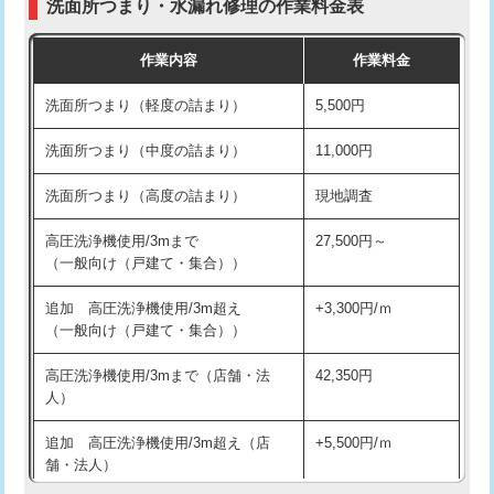
洗面所つまり・水漏れ修理の作業料金表
コンクリート斫り（厚さ10㎝超え）
38,500円
交換・取付（その他部品）
11,000円+材料費
作業内容
作業料金
モルタル補修（厚さ10㎝まで）
27,500円
持込商品取付（単水栓）
13,200円
洗面所つまり（軽度の詰まり）
5,500円
モルタル補修（厚さ10㎝超え）
38,500円
持込商品取付（混合水栓）
16,500円
洗面所つまり（中度の詰まり）
11,000円
洗面台設置
38,500円
持込商品取付（浄水器・分岐水栓）
16,500円
洗面所つまり（高度の詰まり）
現地調査
バスタブ設置
現場見積
給水管工事※（ホール加工)
16,500円
高圧洗浄機使用/3mまで
27,500円～
追加人工
16,500円
（一般向け（戸建て・集合））
給水管工事※（バンド止め)
3,300円
廃棄・処分
現場見積
追加 高圧洗浄機使用/3m超え
+3,300円/ｍ
給水管工事※（支持金具設置)
5,500円
（一般向け（戸建て・集合））
※給水管工事は20mmまでの価格です。
給水管工事※（保温材使用（バンド止
5,500円
高圧洗浄機使用/3mまで（店舗・法
42,350円
め込み）)
人）
給水管工事※（土の掘削・埋め戻し作
11,000円
追加 高圧洗浄機使用/3m超え（店
+5,500円/ｍ
業)
舗・法人）
給水管工事※（塩ビ管（VP・HI）使
33,000円