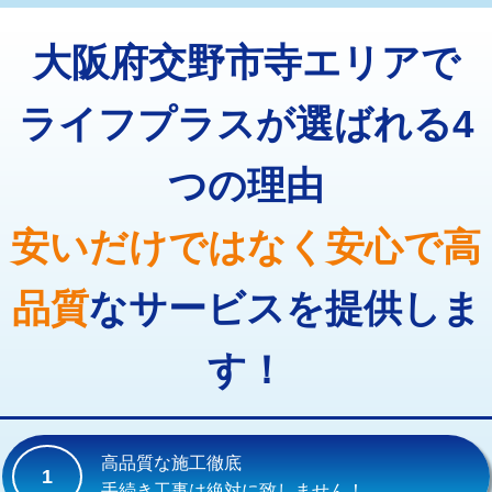
トーラー機使用/3mまで
33,000円
マス交換（深さ50㎝以上）
66,000円
大阪府交野市寺エリアで
追加トーラー機使用/3m超え
+3,300円
コンクリート斫り（厚さ10㎝まで）
27,500円
カメラ調査
33,000円
ライフプラスが選ばれる4
コンクリート斫り（厚さ10㎝超え）
38,500円
桝清掃
8,800円
つの理由
モルタル補修（厚さ10㎝まで）
27,500円
止水・漏水調査・防水処理・清掃・修
11,000円
理・調整・分解・加工など（軽作業）
モルタル補修（厚さ10㎝超え）
38,500円
安いだけではなく安心で高
止水・漏水調査・防水処理・清掃・修
22,000円
追加人工
16,500円
理・調整・分解・加工など（中作業）
品質
なサービスを提供しま
廃棄・処分
現場見積
止水・漏水調査・防水処理・清掃・修
33,000円
理・調整・分解・加工など（重作業）
す！
その他部品の脱着
8,800円～
交換・取付（タンク）
22,000円+材料費
高品質な施工徹底
1
交換・取付(単水栓（壁付・デッキ
13,200円+材料費
手続き工事は絶対に致しません！