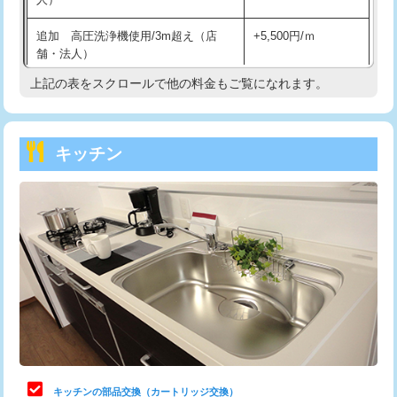
持込商品取付（混合水栓）
16,500円
追加 高圧洗浄機使用/3m超え（店
+5,500円/ｍ
持込商品取付（浄水器・分岐水栓）
16,500円
舗・法人）
持込商品取付（温水洗浄便座）
22,000円
上記の表をスクロールで他の料金もご覧になれます。
高度高圧洗浄換
現地調査
持込商品取付（普通便座⇔温水洗浄便
22,000円
トーラー作業
16,500円
座）
キッチン
トーラー機使用/3mまで
33,000円
給水管工事※（ホール加工)
16,500円
追加トーラー機使用/3m超え
+3,300円
給水管工事※（バンド止め)
3,300円
カメラ調査
33,000円
給水管工事※（支持金具設置)
5,500円
桝清掃
8,800円
給水管工事※（保温材使用（バンド止
5,500円
め込み）)
止水・漏水調査・防水処理・清掃・修
11,000円
理・調整・分解・加工など（軽作業）
給水管工事※（土の掘削・埋め戻し作
11,000円
業)
止水・漏水調査・防水処理・清掃・修
22,000円
理・調整・分解・加工など（中作業）
給水管工事※（塩ビ管（VP・HI）使
33,000円
キッチンの部品交換（カートリッジ交換）