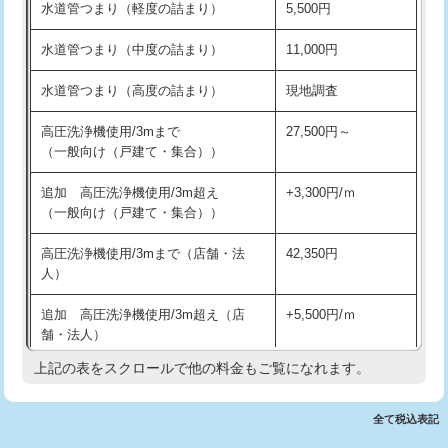
水道管つまり（軽度の詰まり）
5,500円
交換・取付(排水栓・排水トラップ
22,000円+材料費
洗面台設置
38,500円
（P/S/ポップアップ））
水道管つまり（中度の詰まり）
11,000円
化粧台設置
22,000円
交換・取付（その他部品）
11,000円+材料費
水道管つまり（高度の詰まり）
現地調査
追加人工
16,500円
持込商品取付（単水栓）
13,200円
高圧洗浄機使用/3mまで
27,500円～
廃棄・処分
現場見積
（一般向け（戸建て・集合））
持込商品取付（混合水栓）
16,500円
※給水管工事は20mmまでの価格です。
追加 高圧洗浄機使用/3m超え
+3,300円/ｍ
持込商品取付（浄水器・分岐水栓）
16,500円
（一般向け（戸建て・集合））
排水管工事（土の掘削・埋め戻し作
11,000円~
高圧洗浄機使用/3mまで（店舗・法
42,350円
業）
人）
排水管工事（排水管工事/3ｍまで）
55,000円
追加 高圧洗浄機使用/3m超え（店
+5,500円/ｍ
舗・法人）
排水管工事（追加 排水管工事/3ｍ超
+11,000円
え）
上記の表をスクロールで他の料金もご覧になれます。
高度高圧洗浄換
現地調査
マス交換（土の掘削・埋め戻し作業）
11,000円~
トーラー作業
16,500円
全て税込表記
マス交換（深さ50㎝未満）
55,000円