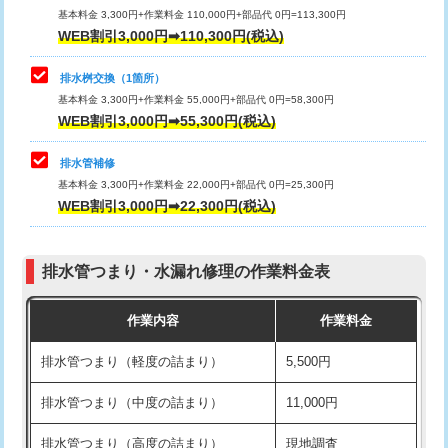
基本料金 3,300円+作業料金 110,000円+部品代 0円=113,300円
WEB割引3,000円➡110,300円(税込)
交換・取付（タンク）
22,000円+材料費
マス交換（深さ50㎝以上）
66,000円
交換・取付(単水栓（壁付・デッキ
13,200円+材料費
コンクリート斫り（厚さ10㎝まで）
27,500円
排水桝交換（1箇所）
式）)
基本料金 3,300円+作業料金 55,000円+部品代 0円=58,300円
コンクリート斫り（厚さ10㎝超え）
38,500円
WEB割引3,000円➡55,300円(税込)
交換・取付(混合水栓（壁付・デッキ
16,500円+材料費
式・ワンホール）)
モルタル補修（厚さ10㎝まで）
27,500円
排水管補修
基本料金 3,300円+作業料金 22,000円+部品代 0円=25,300円
交換・取付(排水栓・排水トラップ
22,000円+材料費
モルタル補修（厚さ10㎝超え）
38,500円
WEB割引3,000円➡22,300円(税込)
（P/S/ポップアップ））
台所シンク・作業台設置
現場見積
交換・取付（その他部品）
11,000円+材料費
排水管つまり・水漏れ修理の作業料金表
追加人工
16,500円
持込商品取付（単水栓）
13,200円
作業内容
作業料金
廃棄・処分
現場見積
持込商品取付（混合水栓）
16,500円
排水管つまり（軽度の詰まり）
5,500円
※給水管工事は20mmまでの価格です。
持込商品取付（浄水器・分岐水栓）
16,500円
排水管つまり（中度の詰まり）
11,000円
給水管工事※（ホール加工)
16,500円
排水管つまり（高度の詰まり）
現地調査