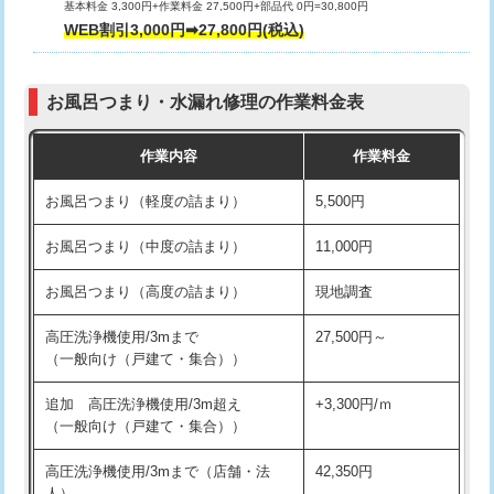
基本料金 3,300円+作業料金 27,500円+部品代 0円=30,800円
交換・取付（タンク）
22,000円+材料費
WEB割引3,000円➡27,800円(税込)
交換・取付（便器）
22,000円+材料費
お風呂つまり・水漏れ修理の作業料金表
交換・取付（普通便座）
11,000円+材料費
作業内容
作業料金
交換・取付（温水洗浄便座）
16,500円+材料費
お風呂つまり（軽度の詰まり）
5,500円
交換・取付(単水栓（壁付・デッキ
13,200円+材料費
式）)
お風呂つまり（中度の詰まり）
11,000円
交換・取付(混合水栓（壁付・デッキ
16,500円+材料費
お風呂つまり（高度の詰まり）
現地調査
式・ワンホール）)
高圧洗浄機使用/3mまで
27,500円～
交換・取付(排水栓・排水トラップ
22,000円+材料費
（一般向け（戸建て・集合））
（P/S/ポップアップ））
追加 高圧洗浄機使用/3m超え
+3,300円/ｍ
交換・取付（その他部品）
11,000円+材料費
（一般向け（戸建て・集合））
持込商品取付（単水栓）
13,200円
高圧洗浄機使用/3mまで（店舗・法
42,350円
人）