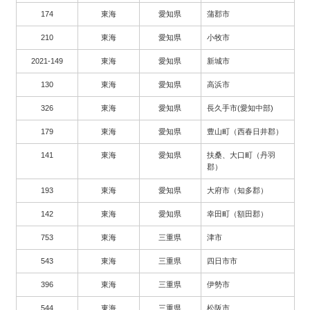
174
東海
愛知県
蒲郡市
210
東海
愛知県
小牧市
2021-149
東海
愛知県
新城市
130
東海
愛知県
高浜市
326
東海
愛知県
長久手市(愛知中部)
179
東海
愛知県
豊山町（西春日井郡）
141
東海
愛知県
扶桑、大口町（丹羽
郡）
193
東海
愛知県
大府市（知多郡）
142
東海
愛知県
幸田町（額田郡）
753
東海
三重県
津市
543
東海
三重県
四日市市
396
東海
三重県
伊勢市
544
東海
三重県
松阪市