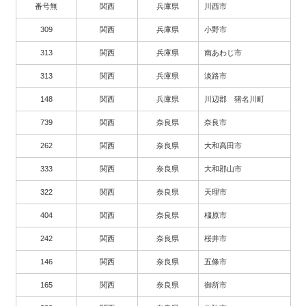
番号無
関西
兵庫県
川西市
309
関西
兵庫県
小野市
313
関西
兵庫県
南あわじ市
313
関西
兵庫県
淡路市
148
関西
兵庫県
川辺郡 猪名川町
739
関西
奈良県
奈良市
262
関西
奈良県
大和高田市
333
関西
奈良県
大和郡山市
322
関西
奈良県
天理市
404
関西
奈良県
橿原市
242
関西
奈良県
桜井市
146
関西
奈良県
五條市
165
関西
奈良県
御所市