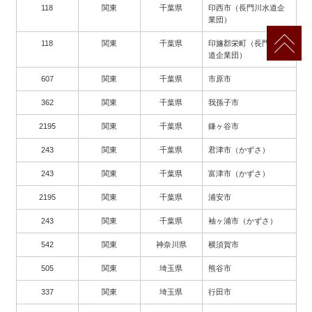
118
関東
千葉県
印西市（長門川水道企
業団）
118
関東
千葉県
印旛郡栄町（長門川水
道企業団）
607
関東
千葉県
市原市
362
関東
千葉県
我孫子市
2195
関東
千葉県
鎌ヶ谷市
243
関東
千葉県
君津市（かずさ）
243
関東
千葉県
富津市（かずさ）
2195
関東
千葉県
浦安市
243
関東
千葉県
袖ヶ浦市（かずさ）
542
関東
神奈川県
横須賀市
505
関東
埼玉県
熊谷市
337
関東
埼玉県
行田市