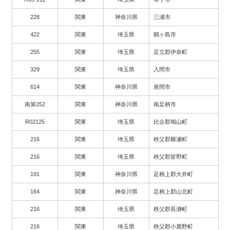
228
関東
神奈川県
三浦市
422
関東
埼玉県
鶴ヶ島市
255
関東
埼玉県
足立郡伊奈町
329
関東
埼玉県
入間市
614
関東
神奈川県
座間市
南第252
関東
神奈川県
南足柄市
R02125
関東
埼玉県
比企郡鳩山町
216
関東
埼玉県
秩父郡横瀬町
216
関東
埼玉県
秩父郡皆野町
191
関東
神奈川県
足柄上郡大井町
164
関東
神奈川県
足柄上郡山北町
216
関東
埼玉県
秩父郡長瀞町
216
関東
埼玉県
秩父郡小鹿野町