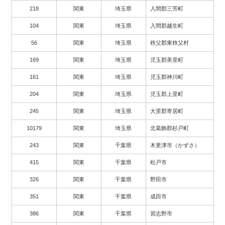
218
関東
埼玉県
入間郡三芳町
104
関東
埼玉県
入間郡越生町
56
関東
埼玉県
秩父郡東秩父村
169
関東
埼玉県
児玉郡美里町
161
関東
埼玉県
児玉郡神川町
204
関東
埼玉県
児玉郡上里町
245
関東
埼玉県
大里郡寄居町
10179
関東
埼玉県
北葛飾郡杉戸町
243
関東
千葉県
木更津市（かずさ）
415
関東
千葉県
松戸市
326
関東
千葉県
野田市
351
関東
千葉県
成田市
386
関東
千葉県
習志野市