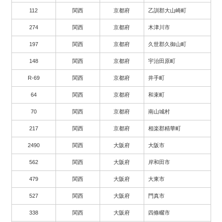
112
関西
京都府
乙訓郡大山崎町
274
関西
京都府
木津川市
197
関西
京都府
久世郡久御山町
148
関西
京都府
宇治田原町
R-69
関西
京都府
井手町
64
関西
京都府
和束町
70
関西
京都府
南山城村
217
関西
京都府
相楽郡精華町
2490
関西
大阪府
大阪市
562
関西
大阪府
岸和田市
479
関西
大阪府
大東市
527
関西
大阪府
門真市
338
関西
大阪府
四條畷市