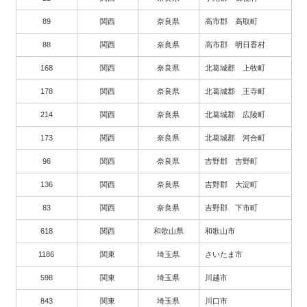
89
関西
奈良県
高市郡 高取町
88
関西
奈良県
高市郡 明日香村
168
関西
奈良県
北葛城郡 上牧町
178
関西
奈良県
北葛城郡 王寺町
214
関西
奈良県
北葛城郡 広陵町
173
関西
奈良県
北葛城郡 河合町
96
関西
奈良県
吉野郡 吉野町
136
関西
奈良県
吉野郡 大淀町
83
関西
奈良県
吉野郡 下市町
618
関西
和歌山県
和歌山市
1186
関東
埼玉県
さいたま市
598
関東
埼玉県
川越市
843
関東
埼玉県
川口市