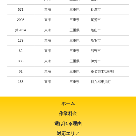
571
東海
三重県
鈴鹿市
2003
東海
三重県
尾鷲市
第2014
東海
三重県
亀山市
179
東海
三重県
鳥羽市
62
東海
三重県
熊野市
385
東海
三重県
伊賀市
61
東海
三重県
桑名郡木曽岬町
158
東海
三重県
員弁郡東員町
ホーム
作業料金
選ばれる理由
対応エリア