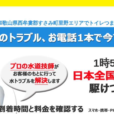
和歌山県西牟婁郡すさみ町里野エリアでトイレつ
1時