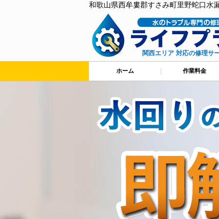
和歌山県西牟婁郡すさみ町里野蛇口水
関西エリア 対応の修理サ
ホーム
作業料金