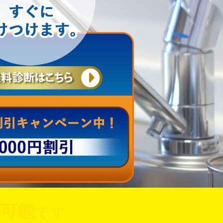
可能
です