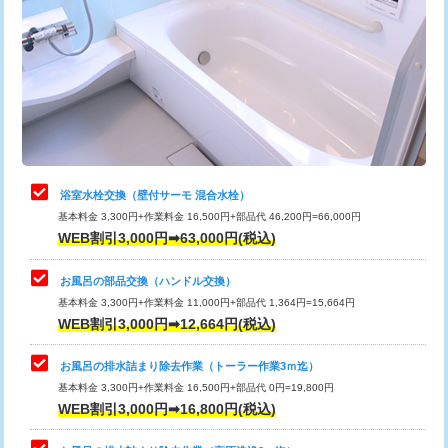
カメラ調査
33,000円
桝清掃
8,800円
止水・漏水調査・防水処理・清掃・修
11,000円
理・調整・分解・加工など（軽作業）
止水・漏水調査・防水処理・清掃・修
22,000円
理・調整・分解・加工など（中作業）
浴室水栓交換（壁付サーモ 混合水栓）
基本料金 3,300円+作業料金 16,500円+部品代 46,200円=66,000円
止水・漏水調査・防水処理・清掃・修
33,000円
WEB割引3,000円➡63,000円(税込)
理・調整・分解・加工など（重作業）
お風呂の部品交換（ハンドル交換）
トイレタンク脱着
16,500円
基本料金 3,300円+作業料金 11,000円+部品代 1,364円=15,664円
WEB割引3,000円➡12,664円(税込)
トイレ便器脱着
16,500円
タンクレストイレ脱着
33,000円
お風呂の排水詰まり除去作業（トーラー作業3ｍ迄）
基本料金 3,300円+作業料金 16,500円+部品代 0円=19,800円
小便器トイレ脱着
現地見積
WEB割引3,000円➡16,800円(税込)
その他部品の脱着
8,800円～