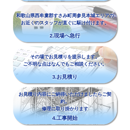
和歌山県西牟婁郡すさみ町周参見本城エリアの
お近くのスタッフが直ぐに駆け付けます。
2.現場へ急行
その場でお見積りを提示します。
ご不明な点はなんでもご相談ください。
3.お見積り
お見積り内容にご納得いただけましたらご契
約。
修理に取り掛かります
4.工事開始