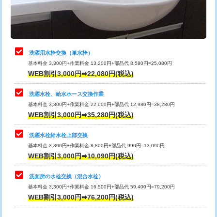
用（追加）/3ｍ超え)
止水・漏水調査・防水処理・清掃・修
11,000円
理・調整・分解・加工など（軽作業）
給水管工事※（ライニング鋼管・銅
44,000円
管・ポリ管・HT管使用/3ｍまで)
止水・漏水調査・防水処理・清掃・修
22,000円
理・調整・分解・加工など（中作業）
給水管工事※（ライニング鋼管・銅
+8,800円
洗濯用水栓交換（単水栓）
管・ポリ管・HT管使用/3ｍ超え)
基本料金 3,300円+作業料金 13,200円+部品代 8,580円=25,080円
止水・漏水調査・防水処理・清掃・修
33,000円
WEB割引3,000円➡22,080円(税込)
理・調整・分解・加工など（重作業）
排水管工事（土の掘削・埋め戻し作
11,000円~
業）
洗濯水栓、給水ホース交換作業
キッチンタンク脱着
16,500円
基本料金 3,300円+作業料金 22,000円+部品代 12,980円=38,280円
排水管工事（排水管工事/3ｍまで）
55,000円
WEB割引3,000円➡35,280円(税込)
その他部品の脱着
8,800円～
排水管工事（追加 排水管工事/3ｍ超
+11,000円
交換・取付（タンク）
22,000円+材料費
洗濯水栓給水栓上部交換
え）
基本料金 3,300円+作業料金 8,800円+部品代 990円=13,090円
交換・取付(単水栓（壁付・デッキ
13,200円+材料費
WEB割引3,000円➡10,090円(税込)
マス交換（土の掘削・埋め戻し作業）
11,000円~
式）)
洗面所の水栓交換（混合水栓）
マス交換（深さ50㎝未満）
55,000円
交換・取付(混合水栓（壁付・デッキ
16,500円+材料費
基本料金 3,300円+作業料金 16,500円+部品代 59,400円=79,200円
式・ワンホール）)
WEB割引3,000円➡76,200円(税込)
マス交換（深さ50㎝以上）
66,000円
交換・取付(排水栓・排水トラップ
22,000円+材料費