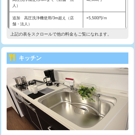
人）
持込商品取付（混合水栓）
16,500円
追加 高圧洗浄機使用/3m超え（店
+5,500円/ｍ
持込商品取付（浄水器・分岐水栓）
16,500円
舗・法人）
持込商品取付（温水洗浄便座）
22,000円
上記の表をスクロールで他の料金もご覧になれます。
高度高圧洗浄換
現地調査
持込商品取付（普通便座⇔温水洗浄便
22,000円
トーラー作業
16,500円
座）
キッチン
トーラー機使用/3mまで
33,000円
給水管工事※（ホール加工)
16,500円
追加トーラー機使用/3m超え
+3,300円
給水管工事※（バンド止め)
3,300円
カメラ調査
33,000円
給水管工事※（支持金具設置)
5,500円
桝清掃
8,800円
給水管工事※（保温材使用（バンド止
5,500円
め込み）)
止水・漏水調査・防水処理・清掃・修
11,000円
理・調整・分解・加工など（軽作業）
給水管工事※（土の掘削・埋め戻し作
11,000円
業)
止水・漏水調査・防水処理・清掃・修
22,000円
理・調整・分解・加工など（中作業）