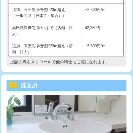
持込商品取付（単水栓）
13,200円
マス交換（深さ50㎝未満）
55,000円
追加 高圧洗浄機使用/3m超え
+3,300円/ｍ
持込商品取付（混合水栓）
16,500円
マス交換（深さ50㎝以上）
66,000円
（一般向け（戸建て・集合））
持込商品取付（浄水器・分岐水栓）
16,500円
コンクリート斫り（厚さ10㎝まで）
27,500円
高圧洗浄機使用/3mまで（店舗・法
42,350円
人）
給水管工事※（ホール加工)
16,500円
コンクリート斫り（厚さ10㎝超え）
38,500円
追加 高圧洗浄機使用/3m超え（店
+5,500円/ｍ
給水管工事※（バンド止め)
3,300円
モルタル補修（厚さ10㎝まで）
27,500円
舗・法人）
給水管工事※（支持金具設置)
5,500円
モルタル補修（厚さ10㎝超え）
38,500円
上記の表をスクロールで他の料金もご覧になれます。
高度高圧洗浄換
現地調査
給水管工事※（保温材使用（バンド止
5,500円
洗面台設置
38,500円
トーラー作業
16,500円
め込み）)
洗面所
追加人工
16,500円
トーラー機使用/3mまで
33,000円
給水管工事※（土の掘削・埋め戻し作
11,000円
業)
廃棄・処分
現場見積
追加トーラー機使用/3m超え
+3,300円
給水管工事※（塩ビ管（VP・HI）使
33,000円
※給水管工事は20mmまでの価格です。
カメラ調査
33,000円
用/3ｍまで)
桝清掃
8,800円
給水管工事※（塩ビ管（VP・HI）使
+8,800円