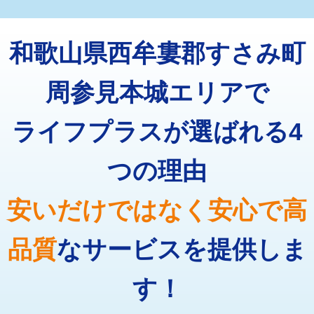
マス交換（深さ50㎝未満）
55,000円
トーラー機使用/3mまで
33,000円
マス交換（深さ50㎝以上）
66,000円
和歌山県西牟婁郡すさみ町
追加トーラー機使用/3m超え
+3,300円
コンクリート斫り（厚さ10㎝まで）
27,500円
カメラ調査
33,000円
周参見本城エリアで
コンクリート斫り（厚さ10㎝超え）
38,500円
桝清掃
8,800円
ライフプラスが選ばれる4
モルタル補修（厚さ10㎝まで）
27,500円
止水・漏水調査・防水処理・清掃・修
11,000円
理・調整・分解・加工など（軽作業）
モルタル補修（厚さ10㎝超え）
38,500円
つの理由
止水・漏水調査・防水処理・清掃・修
22,000円
追加人工
16,500円
理・調整・分解・加工など（中作業）
安いだけではなく安心で高
廃棄・処分
現場見積
止水・漏水調査・防水処理・清掃・修
33,000円
理・調整・分解・加工など（重作業）
品質
なサービスを提供しま
その他部品の脱着
8,800円～
す！
交換・取付（タンク）
22,000円+材料費