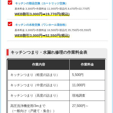
給水管工事※（塩ビ管（VP・HI）使
33,000円
キッチンの部品交換（カートリッジ交換）
用/3ｍまで)
基本料金 3,300円+作業料金 11,000円+部品代 8,470円=22,770円
止水・漏水調査・防水処理・清掃・修
33,000円
WEB割引3,000円➡19,770円(税込)
理・調整・分解・加工など（重作業）
給水管工事※（塩ビ管（VP・HI）使
+8,800円
用（追加）/3ｍ超え)
キッチンの水栓交換（ワンホール混合栓）
お風呂タンク脱着
16,500円
基本料金 3,300円+作業料金 16,500円+部品代 35,750円=55,550円
給水管工事※（ライニング鋼管・銅
44,000円
WEB割引3,000円➡52,550円(税込)
その他部品の脱着
8,800円～
管・ポリ管・HT管使用/3ｍまで)
交換・取付（タンク）
22,000円+材料費
給水管工事※（ライニング鋼管・銅
+8,800円
管・ポリ管・HT管使用/3ｍ超え)
キッチンつまり・水漏れ修理の作業料金表
交換・取付(単水栓（壁付・デッキ
13,200円+材料費
式）)
排水管工事（土の掘削・埋め戻し作
11,000円~
作業内容
作業料金
業）
交換・取付(混合水栓（壁付・デッキ
16,500円+材料費
キッチンつまり（軽度の詰まり）
5,500円
式・ワンホール）)
排水管工事（排水管工事/3ｍまで）
55,000円
キッチンつまり（中度の詰まり）
11,000円
交換・取付(排水栓・排水トラップ
22,000円+材料費
排水管工事（追加 排水管工事/3ｍ超
+11,000円
（P/S/ポップアップ））
え）
キッチンつまり（高度の詰まり）
現地調査
交換・取付（その他部品）
11,000円+材料費
マス交換（土の掘削・埋め戻し作業）
11,000円~
高圧洗浄機使用/3mまで
27,500円～
（一般向け（戸建て・集合））