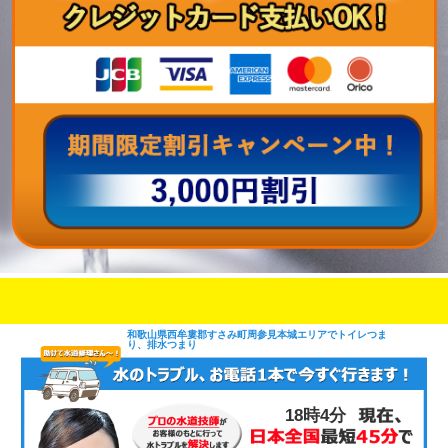
即日修理対応可能
今お電話いただけましたら
です
和歌山県西牟婁郡すさみ町周参見本城エリアでトイレつま
り、排水つまり
18時4分