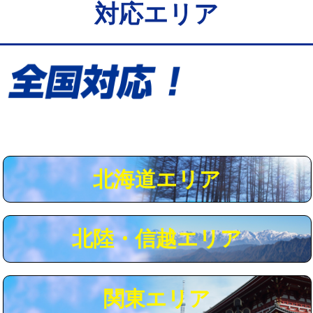
対応エリア
給水管工事※（保温材使用（バンド止
5,500円
め込み）)
給水管工事※（土の掘削・埋め戻し作
11,000円
業)
給水管工事※（塩ビ管（VP・HI）使
33,000円
用/3ｍまで)
給水管工事※（塩ビ管（VP・HI）使
+8,800円
用（追加）/3ｍ超え)
北海道エリア
給水管工事※（ライニング鋼管・銅
44,000円
管・ポリ管・HT管使用/3ｍまで)
北陸・信越エリア
給水管工事※（ライニング鋼管・銅
+8,800円
管・ポリ管・HT管使用/3ｍ超え)
マス交換（土の掘削・埋め戻し作業）
11,000円~
関東エリア
マス交換（深さ50㎝未満）
55,000円