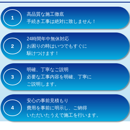
交換・取付(単水栓（壁付・デッキ
13,200円+材料費
式）)
高品質な施工徹底
1
交換・取付(混合水栓（壁付・デッキ
16,500円+材料費
手続き工事は絶対に致しません！
式・ワンホール）)
交換・取付(排水栓・排水トラップ
22,000円+材料費
24時間年中無休対応
（P/S/ポップアップ））
2
お困りの時はいつでもすぐに
駆けつけます！
交換・取付（その他部品）
11,000円+材料費
持込商品取付（単水栓）
13,200円
明確、丁寧なご説明
3
必要な工事内容を明確、丁寧に
持込商品取付（混合水栓）
16,500円
ご説明します。
持込商品取付（浄水器・分岐水栓）
16,500円
安心の事前見積もり
給水管工事※（ホール加工)
16,500円
4
費用を事前に明示し、ご納得
いただいたうえで施工を行います。
給水管工事※（バンド止め)
3,300円
給水管工事※（支持金具設置)
5,500円