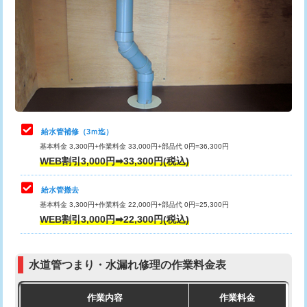
カメラ調査
33,000円
排水管工事（土の掘削・埋め戻し作
11,000円~
桝清掃
8,800円
業）
止水・漏水調査・防水処理・清掃・修
11,000円
排水管工事（排水管工事/3ｍまで）
55,000円
理・調整・分解・加工など（軽作業）
排水管工事（追加 排水管工事/3ｍ超
+11,000円
止水・漏水調査・防水処理・清掃・修
22,000円
え）
理・調整・分解・加工など（中作業）
給水管補修（3ｍ迄）
マス交換（土の掘削・埋め戻し作業）
11,000円~
基本料金 3,300円+作業料金 33,000円+部品代 0円=36,300円
止水・漏水調査・防水処理・清掃・修
33,000円
WEB割引3,000円➡33,300円(税込)
理・調整・分解・加工など（重作業）
マス交換（深さ50㎝未満）
55,000円
給水管撤去
その他部品の脱着
8,800円～
マス交換（深さ50㎝以上）
66,000円
基本料金 3,300円+作業料金 22,000円+部品代 0円=25,300円
WEB割引3,000円➡22,300円(税込)
交換・取付（タンク）
22,000円+材料費
コンクリート斫り（厚さ10㎝まで）
27,500円
交換・取付(単水栓（壁付・デッキ
13,200円+材料費
コンクリート斫り（厚さ10㎝超え）
38,500円
式）)
水道管つまり・水漏れ修理の作業料金表
モルタル補修（厚さ10㎝まで）
27,500円
交換・取付(混合水栓（壁付・デッキ
16,500円+材料費
作業内容
作業料金
式・ワンホール）)
モルタル補修（厚さ10㎝超え）
38,500円