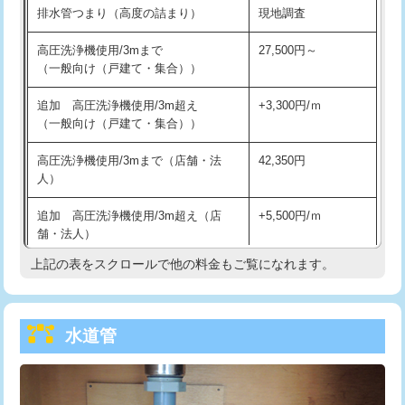
排水管つまり（高度の詰まり）
現地調査
給水管工事※（バンド止め)
3,300円
高圧洗浄機使用/3mまで
27,500円～
（一般向け（戸建て・集合））
給水管工事※（支持金具設置)
5,500円
追加 高圧洗浄機使用/3m超え
+3,300円/ｍ
給水管工事※（保温材使用（バンド止
5,500円
（一般向け（戸建て・集合））
め込み）)
高圧洗浄機使用/3mまで（店舗・法
42,350円
給水管工事※（土の掘削・埋め戻し作
11,000円
人）
業)
追加 高圧洗浄機使用/3m超え（店
+5,500円/ｍ
給水管工事※（塩ビ管（VP・HI）使
33,000円
舗・法人）
用/3ｍまで)
上記の表をスクロールで他の料金もご覧になれます。
高度高圧洗浄換
現地調査
給水管工事※（塩ビ管（VP・HI）使
+8,800円
用（追加）/3ｍ超え)
トーラー作業
16,500円
給水管工事※（ライニング鋼管・銅
44,000円
水道管
トーラー機使用/3mまで
33,000円
管・ポリ管・HT管使用/3ｍまで)
追加トーラー機使用/3m超え
+3,300円
給水管工事※（ライニング鋼管・銅
+8,800円
管・ポリ管・HT管使用/3ｍ超え)