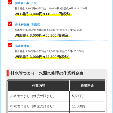
排水管工事（8ｍ）
その他部品の脱着
8,800円～
マス交換（深さ50㎝未満）
55,000円
基本料金 3,300円+作業料金 110,000円+部品代 0円=113,300円
WEB割引3,000円➡110,300円(税込)
交換・取付（タンク）
22,000円+材料費
マス交換（深さ50㎝以上）
66,000円
交換・取付(単水栓（壁付・デッキ
13,200円+材料費
コンクリート斫り（厚さ10㎝まで）
27,500円
排水桝交換（1箇所）
式）)
基本料金 3,300円+作業料金 55,000円+部品代 0円=58,300円
コンクリート斫り（厚さ10㎝超え）
38,500円
WEB割引3,000円➡55,300円(税込)
交換・取付(混合水栓（壁付・デッキ
16,500円+材料費
式・ワンホール）)
モルタル補修（厚さ10㎝まで）
27,500円
排水管補修
基本料金 3,300円+作業料金 22,000円+部品代 0円=25,300円
交換・取付(排水栓・排水トラップ
22,000円+材料費
モルタル補修（厚さ10㎝超え）
38,500円
WEB割引3,000円➡22,300円(税込)
（P/S/ポップアップ））
台所シンク・作業台設置
現場見積
交換・取付（その他部品）
11,000円+材料費
排水管つまり・水漏れ修理の作業料金表
追加人工
16,500円
持込商品取付（単水栓）
13,200円
作業内容
作業料金
廃棄・処分
現場見積
持込商品取付（混合水栓）
16,500円
排水管つまり（軽度の詰まり）
5,500円
※給水管工事は20mmまでの価格です。
持込商品取付（浄水器・分岐水栓）
16,500円
排水管つまり（中度の詰まり）
11,000円
給水管工事※（ホール加工)
16,500円