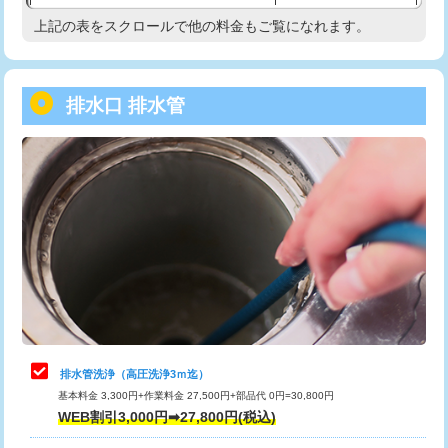
給水管工事※（塩ビ管（VP・HI）使
33,000円
上記の表をスクロールで他の料金もご覧になれます。
高度高圧洗浄換
現地調査
用/3ｍまで)
トーラー作業
16,500円
給水管工事※（塩ビ管（VP・HI）使
+8,800円
用（追加）/3ｍ超え)
排水口 排水管
トーラー機使用/3mまで
33,000円
給水管工事※（ライニング鋼管・銅
44,000円
追加トーラー機使用/3m超え
+3,300円
管・ポリ管・HT管使用/3ｍまで)
カメラ調査
33,000円
給水管工事※（ライニング鋼管・銅
+8,800円
管・ポリ管・HT管使用/3ｍ超え)
桝清掃
8,800円
排水管工事（土の掘削・埋め戻し作
11,000円~
止水・漏水調査・防水処理・清掃・修
11,000円
業）
理・調整・分解・加工など（軽作業）
排水管工事（排水管工事/3ｍまで）
55,000円
止水・漏水調査・防水処理・清掃・修
22,000円
理・調整・分解・加工など（中作業）
排水管工事（追加 排水管工事/3ｍ超
+11,000円
排水管洗浄（高圧洗浄3ｍ迄）
え）
基本料金 3,300円+作業料金 27,500円+部品代 0円=30,800円
止水・漏水調査・防水処理・清掃・修
33,000円
WEB割引3,000円➡27,800円(税込)
理・調整・分解・加工など（重作業）
マス交換（土の掘削・埋め戻し作業）
11,000円~