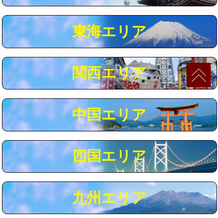
マス交換（深さ50㎝以上）
66,000円
東海エリア
コンクリート斫り（厚さ10㎝まで）
27,500円
コンクリート斫り（厚さ10㎝超え）
38,500円
関西エリア
モルタル補修（厚さ10㎝まで）
27,500円
モルタル補修（厚さ10㎝超え）
38,500円
中国エリア
追加人工
16,500円
廃棄・処分
現場見積
四国エリア
※給水管工事は20mmまでの価格です。
九州エリア