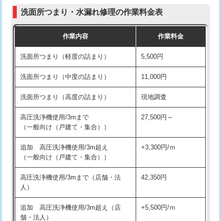
コンクリート斫り（厚さ10㎝まで）
27,500円
（P/S/ポップアップ））
洗面所つまり・水漏れ修理の作業料金表
コンクリート斫り（厚さ10㎝超え）
38,500円
交換・取付（その他部品）
11,000円+材料費
作業内容
作業料金
モルタル補修（厚さ10㎝まで）
27,500円
持込商品取付（単水栓）
13,200円
洗面所つまり（軽度の詰まり）
5,500円
モルタル補修（厚さ10㎝超え）
38,500円
持込商品取付（混合水栓）
16,500円
洗面所つまり（中度の詰まり）
11,000円
洗面台設置
38,500円
持込商品取付（浄水器・分岐水栓）
16,500円
洗面所つまり（高度の詰まり）
現地調査
バスタブ設置
現場見積
給水管工事※（ホール加工)
16,500円
高圧洗浄機使用/3mまで
27,500円～
追加人工
16,500円
（一般向け（戸建て・集合））
給水管工事※（バンド止め)
3,300円
廃棄・処分
現場見積
追加 高圧洗浄機使用/3m超え
+3,300円/ｍ
給水管工事※（支持金具設置)
5,500円
（一般向け（戸建て・集合））
※給水管工事は20mmまでの価格です。
給水管工事※（保温材使用（バンド止
5,500円
高圧洗浄機使用/3mまで（店舗・法
42,350円
め込み）)
人）
給水管工事※（土の掘削・埋め戻し作
11,000円
追加 高圧洗浄機使用/3m超え（店
+5,500円/ｍ
業)
舗・法人）