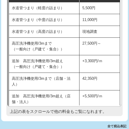
水道管つまり（軽度の詰まり）
5,500円
交換・取付(排水栓・排水トラップ
22,000円+材料費
洗面台設置
38,500円
（P/S/ポップアップ））
水道管つまり（中度の詰まり）
11,000円
化粧台設置
22,000円
交換・取付（その他部品）
11,000円+材料費
水道管つまり（高度の詰まり）
現地調査
追加人工
16,500円
持込商品取付（単水栓）
13,200円
高圧洗浄機使用/3mまで
27,500円～
廃棄・処分
現場見積
（一般向け（戸建て・集合））
持込商品取付（混合水栓）
16,500円
※給水管工事は20mmまでの価格です。
追加 高圧洗浄機使用/3m超え
+3,300円/ｍ
持込商品取付（浄水器・分岐水栓）
16,500円
（一般向け（戸建て・集合））
排水管工事（土の掘削・埋め戻し作
11,000円~
高圧洗浄機使用/3mまで（店舗・法
42,350円
業）
人）
排水管工事（排水管工事/3ｍまで）
55,000円
追加 高圧洗浄機使用/3m超え（店
+5,500円/ｍ
舗・法人）
排水管工事（追加 排水管工事/3ｍ超
+11,000円
え）
上記の表をスクロールで他の料金もご覧になれます。
高度高圧洗浄換
現地調査
マス交換（土の掘削・埋め戻し作業）
11,000円~
トーラー作業
16,500円
全て税込表記