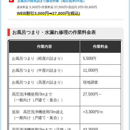
お風呂の排水詰まり除去作業（高圧洗浄3ｍ迄）
基本料金 3,300円+作業料金 27,500円+部品代 0円=30,800円
交換・取付（タンク）
22,000円+材料費
WEB割引3,000円➡27,800円(税込)
交換・取付（便器）
22,000円+材料費
お風呂つまり・水漏れ修理の作業料金表
交換・取付（普通便座）
11,000円+材料費
作業内容
作業料金
交換・取付（温水洗浄便座）
16,500円+材料費
お風呂つまり（軽度の詰まり）
5,500円
交換・取付(単水栓（壁付・デッキ
13,200円+材料費
式）)
お風呂つまり（中度の詰まり）
11,000円
交換・取付(混合水栓（壁付・デッキ
16,500円+材料費
お風呂つまり（高度の詰まり）
現地調査
式・ワンホール）)
高圧洗浄機使用/3mまで
27,500円～
交換・取付(排水栓・排水トラップ
22,000円+材料費
（一般向け（戸建て・集合））
（P/S/ポップアップ））
追加 高圧洗浄機使用/3m超え
+3,300円/ｍ
交換・取付（その他部品）
11,000円+材料費
（一般向け（戸建て・集合））
持込商品取付（単水栓）
13,200円
高圧洗浄機使用/3mまで（店舗・法
42,350円