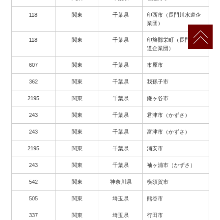
118
関東
千葉県
印西市（長門川水道企
業団）
118
関東
千葉県
印旛郡栄町（長門川水
道企業団）
607
関東
千葉県
市原市
362
関東
千葉県
我孫子市
2195
関東
千葉県
鎌ヶ谷市
243
関東
千葉県
君津市（かずさ）
243
関東
千葉県
富津市（かずさ）
2195
関東
千葉県
浦安市
243
関東
千葉県
袖ヶ浦市（かずさ）
542
関東
神奈川県
横須賀市
505
関東
埼玉県
熊谷市
337
関東
埼玉県
行田市