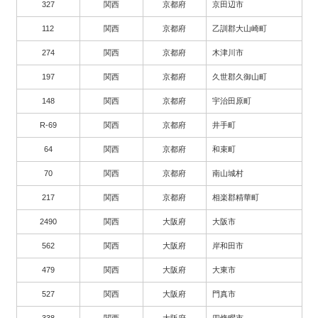
327
関西
京都府
京田辺市
112
関西
京都府
乙訓郡大山崎町
274
関西
京都府
木津川市
197
関西
京都府
久世郡久御山町
148
関西
京都府
宇治田原町
R-69
関西
京都府
井手町
64
関西
京都府
和束町
70
関西
京都府
南山城村
217
関西
京都府
相楽郡精華町
2490
関西
大阪府
大阪市
562
関西
大阪府
岸和田市
479
関西
大阪府
大東市
527
関西
大阪府
門真市
338
関西
大阪府
四條畷市