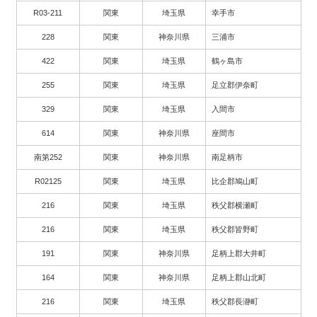
R03-211
関東
埼玉県
幸手市
228
関東
神奈川県
三浦市
422
関東
埼玉県
鶴ヶ島市
255
関東
埼玉県
足立郡伊奈町
329
関東
埼玉県
入間市
614
関東
神奈川県
座間市
南第252
関東
神奈川県
南足柄市
R02125
関東
埼玉県
比企郡鳩山町
216
関東
埼玉県
秩父郡横瀬町
216
関東
埼玉県
秩父郡皆野町
191
関東
神奈川県
足柄上郡大井町
164
関東
神奈川県
足柄上郡山北町
216
関東
埼玉県
秩父郡長瀞町