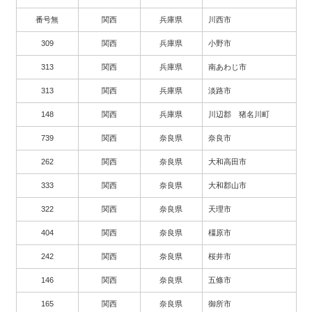
番号無
関西
兵庫県
川西市
309
関西
兵庫県
小野市
313
関西
兵庫県
南あわじ市
313
関西
兵庫県
淡路市
148
関西
兵庫県
川辺郡 猪名川町
739
関西
奈良県
奈良市
262
関西
奈良県
大和高田市
333
関西
奈良県
大和郡山市
322
関西
奈良県
天理市
404
関西
奈良県
橿原市
242
関西
奈良県
桜井市
146
関西
奈良県
五條市
165
関西
奈良県
御所市