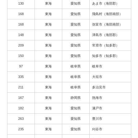
130
東海
愛知県
あま市（海部郡）
168
東海
愛知県
飛島村（海部南部）
168
東海
愛知県
弥富市（海部南部）
148
東海
愛知県
津島市（海部郡）
209
東海
愛知県
常滑市（知多郡）
150
東海
愛知県
知多市（知多郡）
97
東海
岐阜県
岐阜市
335
東海
岐阜県
大垣市
211
東海
岐阜県
多治見市
167
東海
静岡県
熱海市
182
東海
愛知県
瀬戸市
263
東海
愛知県
豊川市
235
東海
愛知県
刈谷市