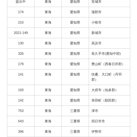
提出中
東海
愛知県
安城市
174
東海
愛知県
蒲郡市
210
東海
愛知県
小牧市
2021-149
東海
愛知県
新城市
130
東海
愛知県
高浜市
326
東海
愛知県
長久手市(愛知中部)
179
東海
愛知県
豊山町（西春日井郡）
141
東海
愛知県
扶桑、大口町（丹羽
郡）
193
東海
愛知県
大府市（知多郡）
142
東海
愛知県
幸田町（額田郡）
753
東海
三重県
津市
543
東海
三重県
四日市市
396
東海
三重県
伊勢市