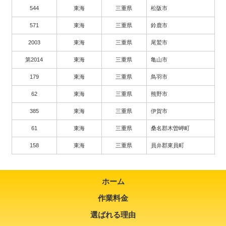
544
東海
三重県
松阪市
571
東海
三重県
鈴鹿市
2003
東海
三重県
尾鷲市
第2014
東海
三重県
亀山市
179
東海
三重県
鳥羽市
62
東海
三重県
熊野市
385
東海
三重県
伊賀市
61
東海
三重県
桑名郡木曽岬町
158
東海
三重県
員弁郡東員町
ホーム
作業料金
選ばれる理由