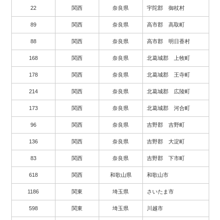
22
関西
奈良県
宇陀郡 御杖村
89
関西
奈良県
高市郡 高取町
88
関西
奈良県
高市郡 明日香村
168
関西
奈良県
北葛城郡 上牧町
178
関西
奈良県
北葛城郡 王寺町
214
関西
奈良県
北葛城郡 広陵町
173
関西
奈良県
北葛城郡 河合町
96
関西
奈良県
吉野郡 吉野町
136
関西
奈良県
吉野郡 大淀町
83
関西
奈良県
吉野郡 下市町
618
関西
和歌山県
和歌山市
1186
関東
埼玉県
さいたま市
598
関東
埼玉県
川越市