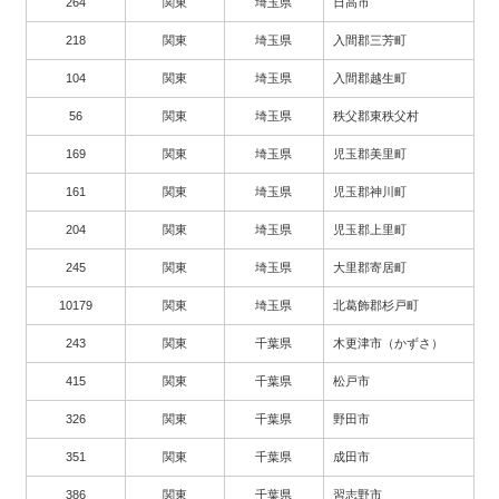
264
関東
埼玉県
日高市
218
関東
埼玉県
入間郡三芳町
104
関東
埼玉県
入間郡越生町
56
関東
埼玉県
秩父郡東秩父村
169
関東
埼玉県
児玉郡美里町
161
関東
埼玉県
児玉郡神川町
204
関東
埼玉県
児玉郡上里町
245
関東
埼玉県
大里郡寄居町
10179
関東
埼玉県
北葛飾郡杉戸町
243
関東
千葉県
木更津市（かずさ）
415
関東
千葉県
松戸市
326
関東
千葉県
野田市
351
関東
千葉県
成田市
386
関東
千葉県
習志野市