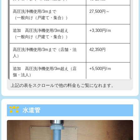
給水管工事※（バンド止め)
3,300円
高圧洗浄機使用/3mまで
27,500円～
（一般向け（戸建て・集合））
給水管工事※（支持金具設置)
5,500円
追加 高圧洗浄機使用/3m超え
+3,300円/ｍ
給水管工事※（保温材使用（バンド止
5,500円
（一般向け（戸建て・集合））
め込み）)
高圧洗浄機使用/3mまで（店舗・法
42,350円
給水管工事※（土の掘削・埋め戻し作
11,000円
人）
業)
追加 高圧洗浄機使用/3m超え（店
+5,500円/ｍ
給水管工事※（塩ビ管（VP・HI）使
33,000円
舗・法人）
用/3ｍまで)
上記の表をスクロールで他の料金もご覧になれます。
高度高圧洗浄換
現地調査
給水管工事※（塩ビ管（VP・HI）使
+8,800円
用（追加）/3ｍ超え)
トーラー作業
16,500円
給水管工事※（ライニング鋼管・銅
44,000円
水道管
トーラー機使用/3mまで
33,000円
管・ポリ管・HT管使用/3ｍまで)
追加トーラー機使用/3m超え
+3,300円
給水管工事※（ライニング鋼管・銅
+8,800円
管・ポリ管・HT管使用/3ｍ超え)
カメラ調査
33,000円