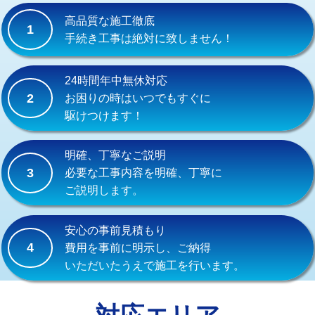
式）)
高品質な施工徹底
1
交換・取付(混合水栓（壁付・デッキ
16,500円+材料費
手続き工事は絶対に致しません！
式・ワンホール）)
交換・取付(排水栓・排水トラップ
22,000円+材料費
24時間年中無休対応
（P/S/ポップアップ））
2
お困りの時はいつでもすぐに
駆けつけます！
交換・取付（その他部品）
11,000円+材料費
持込商品取付（単水栓）
13,200円
明確、丁寧なご説明
3
必要な工事内容を明確、丁寧に
持込商品取付（混合水栓）
16,500円
ご説明します。
持込商品取付（浄水器・分岐水栓）
16,500円
安心の事前見積もり
給水管工事※（ホール加工)
16,500円
4
費用を事前に明示し、ご納得
いただいたうえで施工を行います。
給水管工事※（バンド止め)
3,300円
給水管工事※（支持金具設置)
5,500円