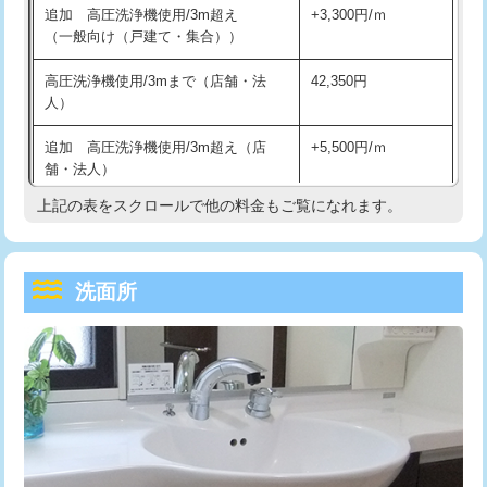
追加 高圧洗浄機使用/3m超え
+3,300円/ｍ
持込商品取付（混合水栓）
16,500円
マス交換（深さ50㎝以上）
66,000円
（一般向け（戸建て・集合））
持込商品取付（浄水器・分岐水栓）
16,500円
コンクリート斫り（厚さ10㎝まで）
27,500円
高圧洗浄機使用/3mまで（店舗・法
42,350円
人）
給水管工事※（ホール加工)
16,500円
コンクリート斫り（厚さ10㎝超え）
38,500円
追加 高圧洗浄機使用/3m超え（店
+5,500円/ｍ
給水管工事※（バンド止め)
3,300円
モルタル補修（厚さ10㎝まで）
27,500円
舗・法人）
給水管工事※（支持金具設置)
5,500円
モルタル補修（厚さ10㎝超え）
38,500円
上記の表をスクロールで他の料金もご覧になれます。
高度高圧洗浄換
現地調査
給水管工事※（保温材使用（バンド止
5,500円
洗面台設置
38,500円
トーラー作業
16,500円
め込み）)
洗面所
追加人工
16,500円
トーラー機使用/3mまで
33,000円
給水管工事※（土の掘削・埋め戻し作
11,000円
業)
廃棄・処分
現場見積
追加トーラー機使用/3m超え
+3,300円
給水管工事※（塩ビ管（VP・HI）使
33,000円
※給水管工事は20mmまでの価格です。
カメラ調査
33,000円
用/3ｍまで)
桝清掃
8,800円
給水管工事※（塩ビ管（VP・HI）使
+8,800円
用（追加）/3ｍ超え)
止水・漏水調査・防水処理・清掃・修
11,000円