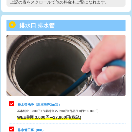
上記の表をスクロールで他の料金もご覧になれます。
高度高圧洗浄換
現地調査
用/3ｍまで)
トーラー作業
16,500円
給水管工事※（塩ビ管（VP・HI）使
+8,800円
用（追加）/3ｍ超え)
排水口 排水管
トーラー機使用/3mまで
33,000円
給水管工事※（ライニング鋼管・銅
44,000円
追加トーラー機使用/3m超え
+3,300円
管・ポリ管・HT管使用/3ｍまで)
カメラ調査
33,000円
給水管工事※（ライニング鋼管・銅
+8,800円
管・ポリ管・HT管使用/3ｍ超え)
桝清掃
8,800円
排水管工事（土の掘削・埋め戻し作
11,000円~
止水・漏水調査・防水処理・清掃・修
11,000円
業）
理・調整・分解・加工など（軽作業）
排水管工事（排水管工事/3ｍまで）
55,000円
止水・漏水調査・防水処理・清掃・修
22,000円
理・調整・分解・加工など（中作業）
排水管工事（追加 排水管工事/3ｍ超
+11,000円
排水管洗浄（高圧洗浄3ｍ迄）
え）
基本料金 3,300円+作業料金 27,500円+部品代 0円=30,800円
止水・漏水調査・防水処理・清掃・修
33,000円
WEB割引3,000円➡27,800円(税込)
理・調整・分解・加工など（重作業）
マス交換（土の掘削・埋め戻し作業）
11,000円~
排水管工事（8ｍ）
その他部品の脱着
8,800円～
マス交換（深さ50㎝未満）
55,000円