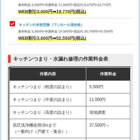
用/3ｍまで)
基本料金 3,300円+作業料金 11,000円+部品代 8,470円=22,770円
止水・漏水調査・防水処理・清掃・修
33,000円
WEB割引3,000円➡19,770円(税込)
理・調整・分解・加工など（重作業）
給水管工事※（塩ビ管（VP・HI）使
+8,800円
用（追加）/3ｍ超え)
キッチンの水栓交換（ワンホール混合栓）
お風呂タンク脱着
16,500円
基本料金 3,300円+作業料金 16,500円+部品代 35,750円=55,550円
給水管工事※（ライニング鋼管・銅
44,000円
WEB割引3,000円➡52,550円(税込)
その他部品の脱着
8,800円～
管・ポリ管・HT管使用/3ｍまで)
交換・取付（タンク）
22,000円+材料費
給水管工事※（ライニング鋼管・銅
+8,800円
管・ポリ管・HT管使用/3ｍ超え)
キッチンつまり・水漏れ修理の作業料金表
交換・取付(単水栓（壁付・デッキ
13,200円+材料費
式）)
排水管工事（土の掘削・埋め戻し作
11,000円~
作業内容
作業料金
業）
交換・取付(混合水栓（壁付・デッキ
16,500円+材料費
キッチンつまり（軽度の詰まり）
5,500円
式・ワンホール）)
排水管工事（排水管工事/3ｍまで）
55,000円
キッチンつまり（中度の詰まり）
11,000円
交換・取付(排水栓・排水トラップ
22,000円+材料費
排水管工事（追加 排水管工事/3ｍ超
+11,000円
（P/S/ポップアップ））
え）
キッチンつまり（高度の詰まり）
現地調査
交換・取付（その他部品）
11,000円+材料費
マス交換（土の掘削・埋め戻し作業）
11,000円~
高圧洗浄機使用/3mまで
27,500円～
（一般向け（戸建て・集合））
持込商品取付（単水栓）
13,200円
マス交換（深さ50㎝未満）
55,000円