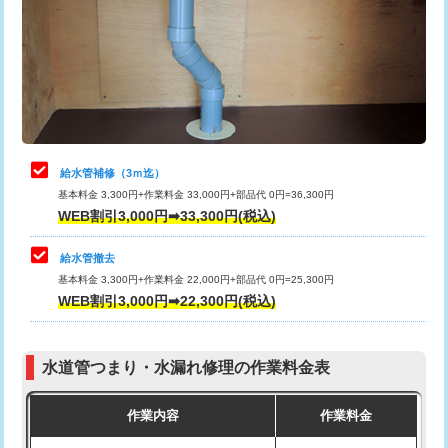
排水管工事（土の掘削・埋め戻し作
11,000円~
桝清掃
8,800円
業）
止水・漏水調査・防水処理・清掃・修
11,000円
排水管工事（排水管工事/3ｍまで）
55,000円
理・調整・分解・加工など（軽作業）
排水管工事（追加 排水管工事/3ｍ超
+11,000円
止水・漏水調査・防水処理・清掃・修
22,000円
え）
理・調整・分解・加工など（中作業）
給水管補修（3ｍ迄）
マス交換（土の掘削・埋め戻し作業）
11,000円~
基本料金 3,300円+作業料金 33,000円+部品代 0円=36,300円
止水・漏水調査・防水処理・清掃・修
33,000円
WEB割引3,000円➡33,300円(税込)
理・調整・分解・加工など（重作業）
マス交換（深さ50㎝未満）
55,000円
給水管撤去
その他部品の脱着
8,800円～
マス交換（深さ50㎝以上）
66,000円
基本料金 3,300円+作業料金 22,000円+部品代 0円=25,300円
WEB割引3,000円➡22,300円(税込)
交換・取付（タンク）
22,000円+材料費
コンクリート斫り（厚さ10㎝まで）
27,500円
交換・取付(単水栓（壁付・デッキ
13,200円+材料費
コンクリート斫り（厚さ10㎝超え）
38,500円
式）)
水道管つまり・水漏れ修理の作業料金表
モルタル補修（厚さ10㎝まで）
27,500円
交換・取付(混合水栓（壁付・デッキ
16,500円+材料費
作業内容
作業料金
式・ワンホール）)
モルタル補修（厚さ10㎝超え）
38,500円