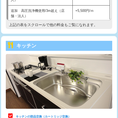
持込商品取付（混合水栓）
16,500円
追加 高圧洗浄機使用/3m超え（店
+5,500円/ｍ
持込商品取付（浄水器・分岐水栓）
16,500円
舗・法人）
持込商品取付（温水洗浄便座）
22,000円
上記の表をスクロールで他の料金もご覧になれます。
高度高圧洗浄換
現地調査
持込商品取付（普通便座⇔温水洗浄便
22,000円
トーラー作業
16,500円
座）
キッチン
トーラー機使用/3mまで
33,000円
給水管工事※（ホール加工)
16,500円
追加トーラー機使用/3m超え
+3,300円
給水管工事※（バンド止め)
3,300円
カメラ調査
33,000円
給水管工事※（支持金具設置)
5,500円
桝清掃
8,800円
給水管工事※（保温材使用（バンド止
5,500円
め込み）)
止水・漏水調査・防水処理・清掃・修
11,000円
理・調整・分解・加工など（軽作業）
給水管工事※（土の掘削・埋め戻し作
11,000円
業)
止水・漏水調査・防水処理・清掃・修
22,000円
理・調整・分解・加工など（中作業）
給水管工事※（塩ビ管（VP・HI）使
33,000円
キッチンの部品交換（カートリッジ交換）