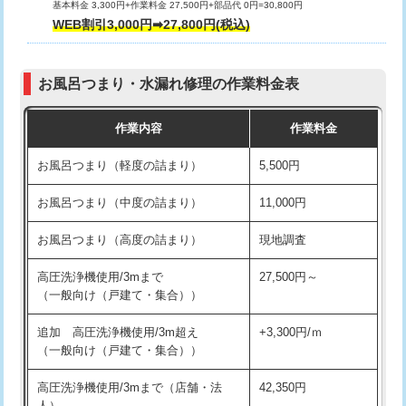
基本料金 3,300円+作業料金 27,500円+部品代 0円=30,800円
交換・取付（タンク）
22,000円+材料費
WEB割引3,000円➡27,800円(税込)
交換・取付（便器）
22,000円+材料費
お風呂つまり・水漏れ修理の作業料金表
交換・取付（普通便座）
11,000円+材料費
作業内容
作業料金
交換・取付（温水洗浄便座）
16,500円+材料費
お風呂つまり（軽度の詰まり）
5,500円
交換・取付(単水栓（壁付・デッキ
13,200円+材料費
式）)
お風呂つまり（中度の詰まり）
11,000円
交換・取付(混合水栓（壁付・デッキ
16,500円+材料費
お風呂つまり（高度の詰まり）
現地調査
式・ワンホール）)
高圧洗浄機使用/3mまで
27,500円～
交換・取付(排水栓・排水トラップ
22,000円+材料費
（一般向け（戸建て・集合））
（P/S/ポップアップ））
追加 高圧洗浄機使用/3m超え
+3,300円/ｍ
交換・取付（その他部品）
11,000円+材料費
（一般向け（戸建て・集合））
持込商品取付（単水栓）
13,200円
高圧洗浄機使用/3mまで（店舗・法
42,350円
人）