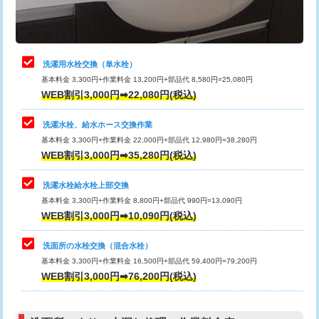
理・調整・分解・加工など（軽作業）
給水管工事※（ライニング鋼管・銅
44,000円
管・ポリ管・HT管使用/3ｍまで)
止水・漏水調査・防水処理・清掃・修
22,000円
理・調整・分解・加工など（中作業）
給水管工事※（ライニング鋼管・銅
+8,800円
洗濯用水栓交換（単水栓）
管・ポリ管・HT管使用/3ｍ超え)
基本料金 3,300円+作業料金 13,200円+部品代 8,580円=25,080円
止水・漏水調査・防水処理・清掃・修
33,000円
WEB割引3,000円➡22,080円(税込)
理・調整・分解・加工など（重作業）
排水管工事（土の掘削・埋め戻し作
11,000円~
業）
洗濯水栓、給水ホース交換作業
キッチンタンク脱着
16,500円
基本料金 3,300円+作業料金 22,000円+部品代 12,980円=38,280円
排水管工事（排水管工事/3ｍまで）
55,000円
WEB割引3,000円➡35,280円(税込)
その他部品の脱着
8,800円～
排水管工事（追加 排水管工事/3ｍ超
+11,000円
交換・取付（タンク）
22,000円+材料費
洗濯水栓給水栓上部交換
え）
基本料金 3,300円+作業料金 8,800円+部品代 990円=13,090円
交換・取付(単水栓（壁付・デッキ
13,200円+材料費
WEB割引3,000円➡10,090円(税込)
マス交換（土の掘削・埋め戻し作業）
11,000円~
式）)
洗面所の水栓交換（混合水栓）
マス交換（深さ50㎝未満）
55,000円
交換・取付(混合水栓（壁付・デッキ
16,500円+材料費
基本料金 3,300円+作業料金 16,500円+部品代 59,400円=79,200円
式・ワンホール）)
WEB割引3,000円➡76,200円(税込)
マス交換（深さ50㎝以上）
66,000円
交換・取付(排水栓・排水トラップ
22,000円+材料費
コンクリート斫り（厚さ10㎝まで）
27,500円
（P/S/ポップアップ））