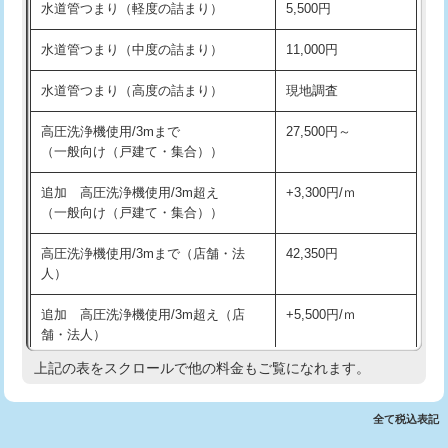
水道管つまり（軽度の詰まり）
5,500円
交換・取付(排水栓・排水トラップ
22,000円+材料費
洗面台設置
38,500円
（P/S/ポップアップ））
水道管つまり（中度の詰まり）
11,000円
化粧台設置
22,000円
交換・取付（その他部品）
11,000円+材料費
水道管つまり（高度の詰まり）
現地調査
追加人工
16,500円
持込商品取付（単水栓）
13,200円
高圧洗浄機使用/3mまで
27,500円～
廃棄・処分
現場見積
（一般向け（戸建て・集合））
持込商品取付（混合水栓）
16,500円
※給水管工事は20mmまでの価格です。
追加 高圧洗浄機使用/3m超え
+3,300円/ｍ
持込商品取付（浄水器・分岐水栓）
16,500円
（一般向け（戸建て・集合））
排水管工事（土の掘削・埋め戻し作
11,000円~
高圧洗浄機使用/3mまで（店舗・法
42,350円
業）
人）
排水管工事（排水管工事/3ｍまで）
55,000円
追加 高圧洗浄機使用/3m超え（店
+5,500円/ｍ
舗・法人）
排水管工事（追加 排水管工事/3ｍ超
+11,000円
え）
上記の表をスクロールで他の料金もご覧になれます。
高度高圧洗浄換
現地調査
マス交換（土の掘削・埋め戻し作業）
11,000円~
トーラー作業
16,500円
全て税込表記
マス交換（深さ50㎝未満）
55,000円