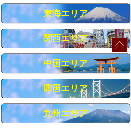
マス交換（深さ50㎝以上）
66,000円
東海エリア
コンクリート斫り（厚さ10㎝まで）
27,500円
コンクリート斫り（厚さ10㎝超え）
38,500円
関西エリア
モルタル補修（厚さ10㎝まで）
27,500円
モルタル補修（厚さ10㎝超え）
38,500円
中国エリア
追加人工
16,500円
廃棄・処分
現場見積
四国エリア
※給水管工事は20mmまでの価格です。
九州エリア