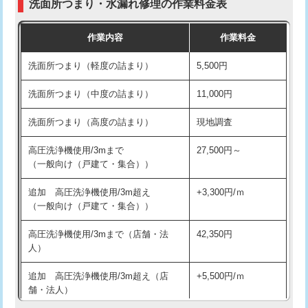
洗面所つまり・水漏れ修理の作業料金表
コンクリート斫り（厚さ10㎝超え）
38,500円
交換・取付（その他部品）
11,000円+材料費
作業内容
作業料金
モルタル補修（厚さ10㎝まで）
27,500円
持込商品取付（単水栓）
13,200円
洗面所つまり（軽度の詰まり）
5,500円
モルタル補修（厚さ10㎝超え）
38,500円
持込商品取付（混合水栓）
16,500円
洗面所つまり（中度の詰まり）
11,000円
洗面台設置
38,500円
持込商品取付（浄水器・分岐水栓）
16,500円
洗面所つまり（高度の詰まり）
現地調査
バスタブ設置
現場見積
給水管工事※（ホール加工)
16,500円
高圧洗浄機使用/3mまで
27,500円～
追加人工
16,500円
（一般向け（戸建て・集合））
給水管工事※（バンド止め)
3,300円
廃棄・処分
現場見積
追加 高圧洗浄機使用/3m超え
+3,300円/ｍ
給水管工事※（支持金具設置)
5,500円
（一般向け（戸建て・集合））
※給水管工事は20mmまでの価格です。
給水管工事※（保温材使用（バンド止
5,500円
高圧洗浄機使用/3mまで（店舗・法
42,350円
め込み）)
人）
給水管工事※（土の掘削・埋め戻し作
11,000円
追加 高圧洗浄機使用/3m超え（店
+5,500円/ｍ
業)
舗・法人）
給水管工事※（塩ビ管（VP・HI）使
33,000円