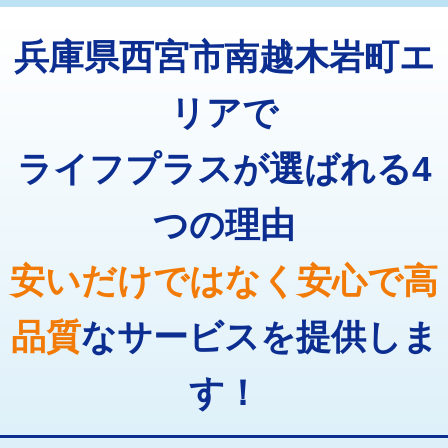
トーラー機使用/3mまで
33,000円
マス交換（深さ50㎝以上）
66,000円
兵庫県西宮市南越木岩町エ
追加トーラー機使用/3m超え
+3,300円
コンクリート斫り（厚さ10㎝まで）
27,500円
カメラ調査
33,000円
リアで
コンクリート斫り（厚さ10㎝超え）
38,500円
桝清掃
8,800円
ライフプラスが選ばれる4
モルタル補修（厚さ10㎝まで）
27,500円
止水・漏水調査・防水処理・清掃・修
11,000円
理・調整・分解・加工など（軽作業）
モルタル補修（厚さ10㎝超え）
38,500円
つの理由
止水・漏水調査・防水処理・清掃・修
22,000円
追加人工
16,500円
理・調整・分解・加工など（中作業）
安いだけではなく安心で高
廃棄・処分
現場見積
止水・漏水調査・防水処理・清掃・修
33,000円
理・調整・分解・加工など（重作業）
品質
なサービスを提供しま
その他部品の脱着
8,800円～
す！
交換・取付（タンク）
22,000円+材料費
交換・取付(単水栓（壁付・デッキ
13,200円+材料費