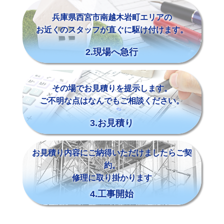
兵庫県西宮市南越木岩町エリアの
お近くのスタッフが直ぐに駆け付けます。
2.現場へ急行
その場でお見積りを提示します。
ご不明な点はなんでもご相談ください。
3.お見積り
お見積り内容にご納得いただけましたらご契
約。
修理に取り掛かります
4.工事開始