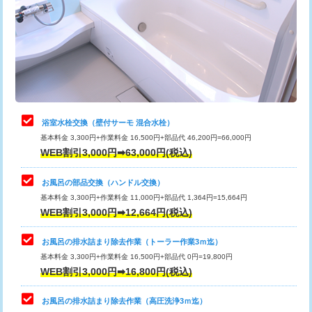
桝清掃
8,800円
止水・漏水調査・防水処理・清掃・修
11,000円
理・調整・分解・加工など（軽作業）
止水・漏水調査・防水処理・清掃・修
22,000円
理・調整・分解・加工など（中作業）
浴室水栓交換（壁付サーモ 混合水栓）
基本料金 3,300円+作業料金 16,500円+部品代 46,200円=66,000円
止水・漏水調査・防水処理・清掃・修
33,000円
WEB割引3,000円➡63,000円(税込)
理・調整・分解・加工など（重作業）
お風呂の部品交換（ハンドル交換）
トイレタンク脱着
16,500円
基本料金 3,300円+作業料金 11,000円+部品代 1,364円=15,664円
WEB割引3,000円➡12,664円(税込)
トイレ便器脱着
16,500円
タンクレストイレ脱着
33,000円
お風呂の排水詰まり除去作業（トーラー作業3ｍ迄）
基本料金 3,300円+作業料金 16,500円+部品代 0円=19,800円
小便器トイレ脱着
現地見積
WEB割引3,000円➡16,800円(税込)
その他部品の脱着
8,800円～
お風呂の排水詰まり除去作業（高圧洗浄3ｍ迄）