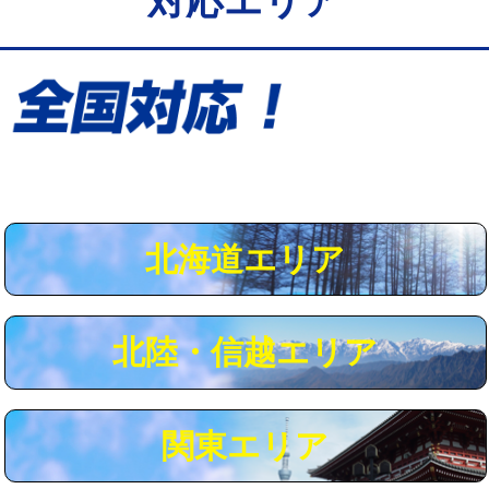
対応エリア
給水管工事※（保温材使用（バンド止
5,500円
め込み）)
給水管工事※（土の掘削・埋め戻し作
11,000円
業)
給水管工事※（塩ビ管（VP・HI）使
33,000円
用/3ｍまで)
給水管工事※（塩ビ管（VP・HI）使
+8,800円
用（追加）/3ｍ超え)
北海道エリア
給水管工事※（ライニング鋼管・銅
44,000円
管・ポリ管・HT管使用/3ｍまで)
北陸・信越エリア
給水管工事※（ライニング鋼管・銅
+8,800円
管・ポリ管・HT管使用/3ｍ超え)
マス交換（土の掘削・埋め戻し作業）
11,000円~
関東エリア
マス交換（深さ50㎝未満）
55,000円