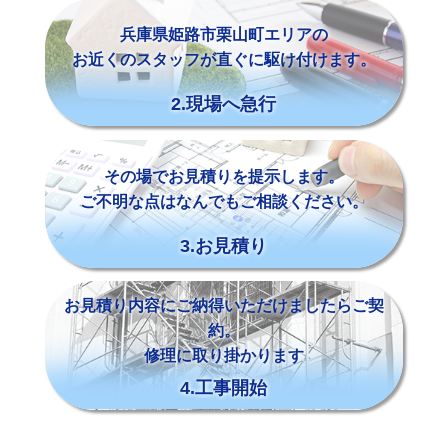
兵庫県姫路市栗山町エリアの
お近くのスタッフが直ぐに駆け付けます。
2.現場へ急行
その場でお見積りを提示します。
ご不明な点はなんでもご相談ください。
3.お見積り
お見積り内容にご納得いただけましたらご契
約。
修理に取り掛かります
4.工事開始