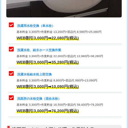
理・調整・分解・加工など（軽作業）
給水管工事※（ライニング鋼管・銅
44,000円
管・ポリ管・HT管使用/3ｍまで)
止水・漏水調査・防水処理・清掃・修
22,000円
理・調整・分解・加工など（中作業）
給水管工事※（ライニング鋼管・銅
+8,800円
洗濯用水栓交換（単水栓）
管・ポリ管・HT管使用/3ｍ超え)
基本料金 3,300円+作業料金 13,200円+部品代 8,580円=25,080円
止水・漏水調査・防水処理・清掃・修
33,000円
WEB割引3,000円➡22,080円(税込)
理・調整・分解・加工など（重作業）
排水管工事（土の掘削・埋め戻し作
11,000円~
業）
洗濯水栓、給水ホース交換作業
キッチンタンク脱着
16,500円
基本料金 3,300円+作業料金 22,000円+部品代 12,980円=38,280円
排水管工事（排水管工事/3ｍまで）
55,000円
WEB割引3,000円➡35,280円(税込)
その他部品の脱着
8,800円～
排水管工事（追加 排水管工事/3ｍ超
+11,000円
交換・取付（タンク）
22,000円+材料費
洗濯水栓給水栓上部交換
え）
基本料金 3,300円+作業料金 8,800円+部品代 990円=13,090円
交換・取付(単水栓（壁付・デッキ
13,200円+材料費
WEB割引3,000円➡10,090円(税込)
マス交換（土の掘削・埋め戻し作業）
11,000円~
式）)
洗面所の水栓交換（混合水栓）
マス交換（深さ50㎝未満）
55,000円
交換・取付(混合水栓（壁付・デッキ
16,500円+材料費
基本料金 3,300円+作業料金 16,500円+部品代 59,400円=79,200円
式・ワンホール）)
WEB割引3,000円➡76,200円(税込)
マス交換（深さ50㎝以上）
66,000円
交換・取付(排水栓・排水トラップ
22,000円+材料費
コンクリート斫り（厚さ10㎝まで）
27,500円
（P/S/ポップアップ））