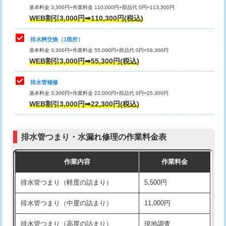
基本料金 3,300円+作業料金 110,000円+部品代 0円=113,300円
WEB割引3,000円➡110,300円(税込)
交換・取付（タンク）
22,000円+材料費
マス交換（深さ50㎝以上）
66,000円
交換・取付(単水栓（壁付・デッキ
13,200円+材料費
コンクリート斫り（厚さ10㎝まで）
27,500円
排水桝交換（1箇所）
式）)
基本料金 3,300円+作業料金 55,000円+部品代 0円=58,300円
コンクリート斫り（厚さ10㎝超え）
38,500円
WEB割引3,000円➡55,300円(税込)
交換・取付(混合水栓（壁付・デッキ
16,500円+材料費
式・ワンホール）)
モルタル補修（厚さ10㎝まで）
27,500円
排水管補修
基本料金 3,300円+作業料金 22,000円+部品代 0円=25,300円
交換・取付(排水栓・排水トラップ
22,000円+材料費
モルタル補修（厚さ10㎝超え）
38,500円
WEB割引3,000円➡22,300円(税込)
（P/S/ポップアップ））
台所シンク・作業台設置
現場見積
交換・取付（その他部品）
11,000円+材料費
排水管つまり・水漏れ修理の作業料金表
追加人工
16,500円
持込商品取付（単水栓）
13,200円
作業内容
作業料金
廃棄・処分
現場見積
持込商品取付（混合水栓）
16,500円
排水管つまり（軽度の詰まり）
5,500円
※給水管工事は20mmまでの価格です。
持込商品取付（浄水器・分岐水栓）
16,500円
排水管つまり（中度の詰まり）
11,000円
給水管工事※（ホール加工)
16,500円
排水管つまり（高度の詰まり）
現地調査