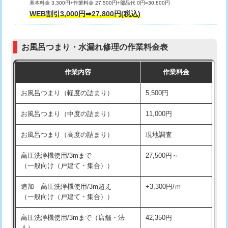
基本料金 3,300円+作業料金 27,500円+部品代 0円=30,800円
交換・取付（タンク）
22,000円+材料費
WEB割引3,000円➡27,800円(税込)
交換・取付（便器）
22,000円+材料費
お風呂つまり・水漏れ修理の作業料金表
交換・取付（普通便座）
11,000円+材料費
作業内容
作業料金
交換・取付（温水洗浄便座）
16,500円+材料費
お風呂つまり（軽度の詰まり）
5,500円
交換・取付(単水栓（壁付・デッキ
13,200円+材料費
式）)
お風呂つまり（中度の詰まり）
11,000円
交換・取付(混合水栓（壁付・デッキ
16,500円+材料費
お風呂つまり（高度の詰まり）
現地調査
式・ワンホール）)
高圧洗浄機使用/3mまで
27,500円～
交換・取付(排水栓・排水トラップ
22,000円+材料費
（一般向け（戸建て・集合））
（P/S/ポップアップ））
追加 高圧洗浄機使用/3m超え
+3,300円/ｍ
交換・取付（その他部品）
11,000円+材料費
（一般向け（戸建て・集合））
持込商品取付（単水栓）
13,200円
高圧洗浄機使用/3mまで（店舗・法
42,350円
人）