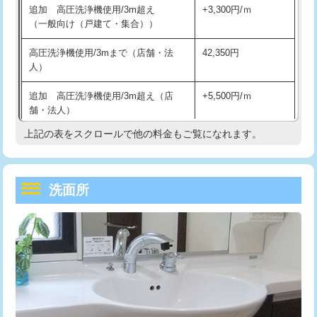
追加 高圧洗浄機使用/3m超え
+3,300円/ｍ
持込商品取付（混合水栓）
16,500円
マス交換（深さ50㎝以上）
66,000円
（一般向け（戸建て・集合））
持込商品取付（浄水器・分岐水栓）
16,500円
コンクリート斫り（厚さ10㎝まで）
27,500円
高圧洗浄機使用/3mまで（店舗・法
42,350円
人）
給水管工事※（ホール加工)
16,500円
コンクリート斫り（厚さ10㎝超え）
38,500円
追加 高圧洗浄機使用/3m超え（店
+5,500円/ｍ
給水管工事※（バンド止め)
3,300円
モルタル補修（厚さ10㎝まで）
27,500円
舗・法人）
給水管工事※（支持金具設置)
5,500円
モルタル補修（厚さ10㎝超え）
38,500円
上記の表をスクロールで他の料金もご覧になれます。
高度高圧洗浄換
現地調査
給水管工事※（保温材使用（バンド止
5,500円
洗面台設置
38,500円
トーラー作業
16,500円
め込み）)
洗面所
追加人工
16,500円
トーラー機使用/3mまで
33,000円
給水管工事※（土の掘削・埋め戻し作
11,000円
業)
廃棄・処分
現場見積
追加トーラー機使用/3m超え
+3,300円
給水管工事※（塩ビ管（VP・HI）使
33,000円
※給水管工事は20mmまでの価格です。
カメラ調査
33,000円
用/3ｍまで)
桝清掃
8,800円
給水管工事※（塩ビ管（VP・HI）使
+8,800円
用（追加）/3ｍ超え)
止水・漏水調査・防水処理・清掃・修
11,000円