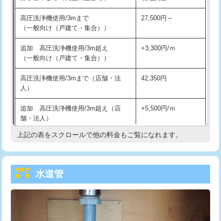
給水管工事※（バンド止め)
3,300円
高圧洗浄機使用/3mまで
27,500円～
（一般向け（戸建て・集合））
給水管工事※（支持金具設置)
5,500円
追加 高圧洗浄機使用/3m超え
+3,300円/ｍ
給水管工事※（保温材使用（バンド止
5,500円
（一般向け（戸建て・集合））
め込み）)
高圧洗浄機使用/3mまで（店舗・法
42,350円
給水管工事※（土の掘削・埋め戻し作
11,000円
人）
業)
追加 高圧洗浄機使用/3m超え（店
+5,500円/ｍ
給水管工事※（塩ビ管（VP・HI）使
33,000円
舗・法人）
用/3ｍまで)
上記の表をスクロールで他の料金もご覧になれます。
高度高圧洗浄換
現地調査
給水管工事※（塩ビ管（VP・HI）使
+8,800円
用（追加）/3ｍ超え)
トーラー作業
16,500円
給水管工事※（ライニング鋼管・銅
44,000円
水道管
トーラー機使用/3mまで
33,000円
管・ポリ管・HT管使用/3ｍまで)
追加トーラー機使用/3m超え
+3,300円
給水管工事※（ライニング鋼管・銅
+8,800円
管・ポリ管・HT管使用/3ｍ超え)
カメラ調査
33,000円