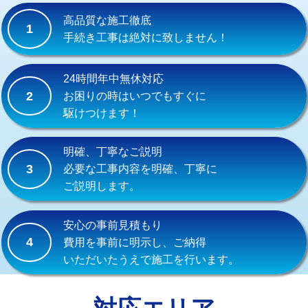
式）)
高品質な施工徹底
1
交換・取付(混合水栓（壁付・デッキ
16,500円+材料費
手続き工事は絶対に致しません！
式・ワンホール）)
交換・取付(排水栓・排水トラップ
22,000円+材料費
24時間年中無休対応
（P/S/ポップアップ））
2
お困りの時はいつでもすぐに
駆けつけます！
交換・取付（その他部品）
11,000円+材料費
持込商品取付（単水栓）
13,200円
明確、丁寧なご説明
3
必要な工事内容を明確、丁寧に
持込商品取付（混合水栓）
16,500円
ご説明します。
持込商品取付（浄水器・分岐水栓）
16,500円
安心の事前見積もり
給水管工事※（ホール加工)
16,500円
4
費用を事前に明示し、ご納得
いただいたうえで施工を行います。
給水管工事※（バンド止め)
3,300円
給水管工事※（支持金具設置)
5,500円