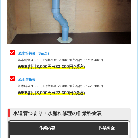
排水管工事（土の掘削・埋め戻し作
11,000円~
桝清掃
8,800円
業）
止水・漏水調査・防水処理・清掃・修
11,000円
排水管工事（排水管工事/3ｍまで）
55,000円
理・調整・分解・加工など（軽作業）
排水管工事（追加 排水管工事/3ｍ超
+11,000円
止水・漏水調査・防水処理・清掃・修
22,000円
え）
理・調整・分解・加工など（中作業）
給水管補修（3ｍ迄）
マス交換（土の掘削・埋め戻し作業）
11,000円~
基本料金 3,300円+作業料金 33,000円+部品代 0円=36,300円
止水・漏水調査・防水処理・清掃・修
33,000円
WEB割引3,000円➡33,300円(税込)
理・調整・分解・加工など（重作業）
マス交換（深さ50㎝未満）
55,000円
給水管撤去
その他部品の脱着
8,800円～
マス交換（深さ50㎝以上）
66,000円
基本料金 3,300円+作業料金 22,000円+部品代 0円=25,300円
WEB割引3,000円➡22,300円(税込)
交換・取付（タンク）
22,000円+材料費
コンクリート斫り（厚さ10㎝まで）
27,500円
交換・取付(単水栓（壁付・デッキ
13,200円+材料費
コンクリート斫り（厚さ10㎝超え）
38,500円
式）)
水道管つまり・水漏れ修理の作業料金表
モルタル補修（厚さ10㎝まで）
27,500円
交換・取付(混合水栓（壁付・デッキ
16,500円+材料費
作業内容
作業料金
式・ワンホール）)
モルタル補修（厚さ10㎝超え）
38,500円