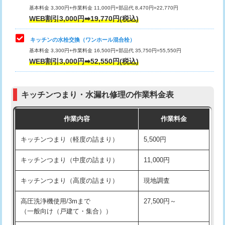
用/3ｍまで)
基本料金 3,300円+作業料金 11,000円+部品代 8,470円=22,770円
止水・漏水調査・防水処理・清掃・修
33,000円
WEB割引3,000円➡19,770円(税込)
理・調整・分解・加工など（重作業）
給水管工事※（塩ビ管（VP・HI）使
+8,800円
用（追加）/3ｍ超え)
キッチンの水栓交換（ワンホール混合栓）
お風呂タンク脱着
16,500円
基本料金 3,300円+作業料金 16,500円+部品代 35,750円=55,550円
給水管工事※（ライニング鋼管・銅
44,000円
WEB割引3,000円➡52,550円(税込)
その他部品の脱着
8,800円～
管・ポリ管・HT管使用/3ｍまで)
交換・取付（タンク）
22,000円+材料費
給水管工事※（ライニング鋼管・銅
+8,800円
管・ポリ管・HT管使用/3ｍ超え)
キッチンつまり・水漏れ修理の作業料金表
交換・取付(単水栓（壁付・デッキ
13,200円+材料費
式）)
排水管工事（土の掘削・埋め戻し作
11,000円~
作業内容
作業料金
業）
交換・取付(混合水栓（壁付・デッキ
16,500円+材料費
キッチンつまり（軽度の詰まり）
5,500円
式・ワンホール）)
排水管工事（排水管工事/3ｍまで）
55,000円
キッチンつまり（中度の詰まり）
11,000円
交換・取付(排水栓・排水トラップ
22,000円+材料費
排水管工事（追加 排水管工事/3ｍ超
+11,000円
（P/S/ポップアップ））
え）
キッチンつまり（高度の詰まり）
現地調査
交換・取付（その他部品）
11,000円+材料費
マス交換（土の掘削・埋め戻し作業）
11,000円~
高圧洗浄機使用/3mまで
27,500円～
（一般向け（戸建て・集合））
持込商品取付（単水栓）
13,200円
マス交換（深さ50㎝未満）
55,000円