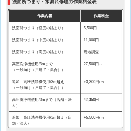
洗面所つまり・水漏れ修理の作業料金表
コンクリート斫り（厚さ10㎝超え）
38,500円
交換・取付（その他部品）
11,000円+材料費
作業内容
作業料金
モルタル補修（厚さ10㎝まで）
27,500円
持込商品取付（単水栓）
13,200円
洗面所つまり（軽度の詰まり）
5,500円
モルタル補修（厚さ10㎝超え）
38,500円
持込商品取付（混合水栓）
16,500円
洗面所つまり（中度の詰まり）
11,000円
洗面台設置
38,500円
持込商品取付（浄水器・分岐水栓）
16,500円
洗面所つまり（高度の詰まり）
現地調査
バスタブ設置
現場見積
給水管工事※（ホール加工)
16,500円
高圧洗浄機使用/3mまで
27,500円～
追加人工
16,500円
（一般向け（戸建て・集合））
給水管工事※（バンド止め)
3,300円
廃棄・処分
現場見積
追加 高圧洗浄機使用/3m超え
+3,300円/ｍ
給水管工事※（支持金具設置)
5,500円
（一般向け（戸建て・集合））
※給水管工事は20mmまでの価格です。
給水管工事※（保温材使用（バンド止
5,500円
高圧洗浄機使用/3mまで（店舗・法
42,350円
め込み）)
人）
給水管工事※（土の掘削・埋め戻し作
11,000円
追加 高圧洗浄機使用/3m超え（店
+5,500円/ｍ
業)
舗・法人）
給水管工事※（塩ビ管（VP・HI）使
33,000円