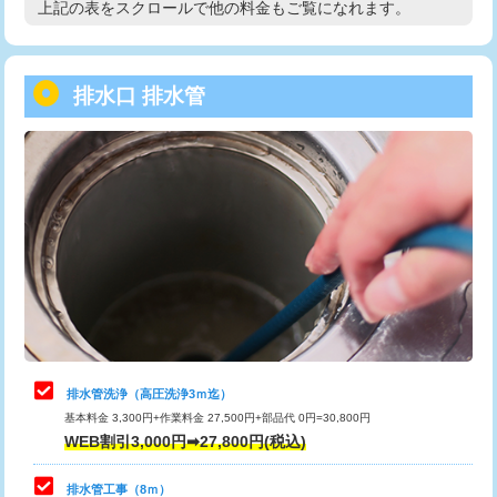
上記の表をスクロールで他の料金もご覧になれます。
高度高圧洗浄換
現地調査
用/3ｍまで)
トーラー作業
16,500円
給水管工事※（塩ビ管（VP・HI）使
+8,800円
用（追加）/3ｍ超え)
排水口 排水管
トーラー機使用/3mまで
33,000円
給水管工事※（ライニング鋼管・銅
44,000円
追加トーラー機使用/3m超え
+3,300円
管・ポリ管・HT管使用/3ｍまで)
カメラ調査
33,000円
給水管工事※（ライニング鋼管・銅
+8,800円
管・ポリ管・HT管使用/3ｍ超え)
桝清掃
8,800円
排水管工事（土の掘削・埋め戻し作
11,000円~
止水・漏水調査・防水処理・清掃・修
11,000円
業）
理・調整・分解・加工など（軽作業）
排水管工事（排水管工事/3ｍまで）
55,000円
止水・漏水調査・防水処理・清掃・修
22,000円
理・調整・分解・加工など（中作業）
排水管工事（追加 排水管工事/3ｍ超
+11,000円
排水管洗浄（高圧洗浄3ｍ迄）
え）
基本料金 3,300円+作業料金 27,500円+部品代 0円=30,800円
止水・漏水調査・防水処理・清掃・修
33,000円
WEB割引3,000円➡27,800円(税込)
理・調整・分解・加工など（重作業）
マス交換（土の掘削・埋め戻し作業）
11,000円~
排水管工事（8ｍ）
その他部品の脱着
8,800円～
マス交換（深さ50㎝未満）
55,000円