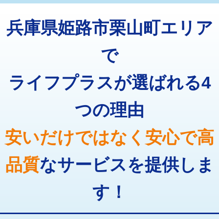
トーラー機使用/3mまで
33,000円
マス交換（深さ50㎝以上）
66,000円
兵庫県姫路市栗山町エリア
追加トーラー機使用/3m超え
+3,300円
コンクリート斫り（厚さ10㎝まで）
27,500円
カメラ調査
33,000円
で
コンクリート斫り（厚さ10㎝超え）
38,500円
桝清掃
8,800円
ライフプラスが選ばれる4
モルタル補修（厚さ10㎝まで）
27,500円
止水・漏水調査・防水処理・清掃・修
11,000円
理・調整・分解・加工など（軽作業）
モルタル補修（厚さ10㎝超え）
38,500円
つの理由
止水・漏水調査・防水処理・清掃・修
22,000円
追加人工
16,500円
理・調整・分解・加工など（中作業）
安いだけではなく安心で高
廃棄・処分
現場見積
止水・漏水調査・防水処理・清掃・修
33,000円
理・調整・分解・加工など（重作業）
品質
なサービスを提供しま
その他部品の脱着
8,800円～
す！
交換・取付（タンク）
22,000円+材料費
交換・取付(単水栓（壁付・デッキ
13,200円+材料費