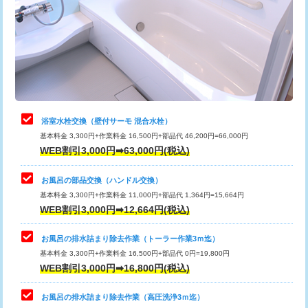
桝清掃
8,800円
止水・漏水調査・防水処理・清掃・修
11,000円
理・調整・分解・加工など（軽作業）
止水・漏水調査・防水処理・清掃・修
22,000円
理・調整・分解・加工など（中作業）
浴室水栓交換（壁付サーモ 混合水栓）
基本料金 3,300円+作業料金 16,500円+部品代 46,200円=66,000円
止水・漏水調査・防水処理・清掃・修
33,000円
WEB割引3,000円➡63,000円(税込)
理・調整・分解・加工など（重作業）
お風呂の部品交換（ハンドル交換）
トイレタンク脱着
16,500円
基本料金 3,300円+作業料金 11,000円+部品代 1,364円=15,664円
WEB割引3,000円➡12,664円(税込)
トイレ便器脱着
16,500円
タンクレストイレ脱着
33,000円
お風呂の排水詰まり除去作業（トーラー作業3ｍ迄）
基本料金 3,300円+作業料金 16,500円+部品代 0円=19,800円
小便器トイレ脱着
現地見積
WEB割引3,000円➡16,800円(税込)
その他部品の脱着
8,800円～
お風呂の排水詰まり除去作業（高圧洗浄3ｍ迄）