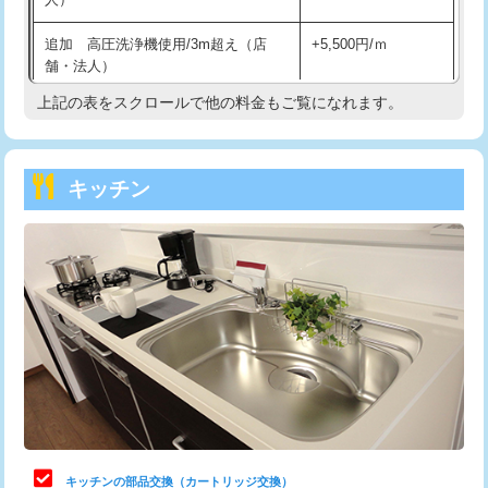
持込商品取付（混合水栓）
16,500円
追加 高圧洗浄機使用/3m超え（店
+5,500円/ｍ
持込商品取付（浄水器・分岐水栓）
16,500円
舗・法人）
持込商品取付（温水洗浄便座）
22,000円
上記の表をスクロールで他の料金もご覧になれます。
高度高圧洗浄換
現地調査
持込商品取付（普通便座⇔温水洗浄便
22,000円
トーラー作業
16,500円
座）
キッチン
トーラー機使用/3mまで
33,000円
給水管工事※（ホール加工)
16,500円
追加トーラー機使用/3m超え
+3,300円
給水管工事※（バンド止め)
3,300円
カメラ調査
33,000円
給水管工事※（支持金具設置)
5,500円
桝清掃
8,800円
給水管工事※（保温材使用（バンド止
5,500円
め込み）)
止水・漏水調査・防水処理・清掃・修
11,000円
理・調整・分解・加工など（軽作業）
給水管工事※（土の掘削・埋め戻し作
11,000円
業)
止水・漏水調査・防水処理・清掃・修
22,000円
理・調整・分解・加工など（中作業）
給水管工事※（塩ビ管（VP・HI）使
33,000円
キッチンの部品交換（カートリッジ交換）