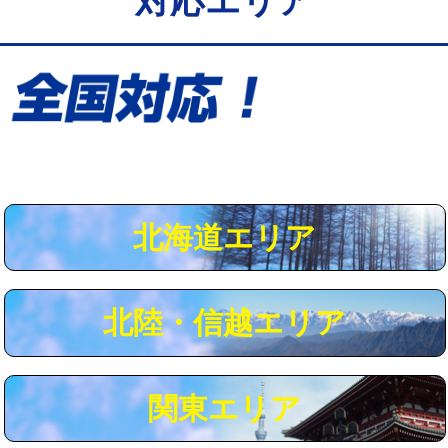
対応エリア
給水管工事※（保温材使用（バンド止
5,500円
め込み）)
給水管工事※（土の掘削・埋め戻し作
11,000円
業)
給水管工事※（塩ビ管（VP・HI）使
33,000円
用/3ｍまで)
給水管工事※（塩ビ管（VP・HI）使
+8,800円
用（追加）/3ｍ超え)
北海道エリア
給水管工事※（ライニング鋼管・銅
44,000円
管・ポリ管・HT管使用/3ｍまで)
北陸・信越エリア
給水管工事※（ライニング鋼管・銅
+8,800円
管・ポリ管・HT管使用/3ｍ超え)
マス交換（土の掘削・埋め戻し作業）
11,000円~
関東エリア
マス交換（深さ50㎝未満）
55,000円