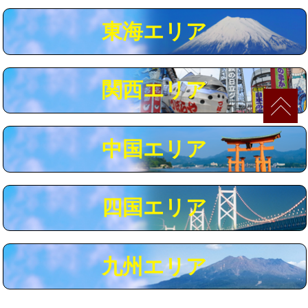
マス交換（深さ50㎝以上）
66,000円
東海エリア
コンクリート斫り（厚さ10㎝まで）
27,500円
コンクリート斫り（厚さ10㎝超え）
38,500円
関西エリア
モルタル補修（厚さ10㎝まで）
27,500円
モルタル補修（厚さ10㎝超え）
38,500円
中国エリア
追加人工
16,500円
廃棄・処分
現場見積
四国エリア
※給水管工事は20mmまでの価格です。
九州エリア