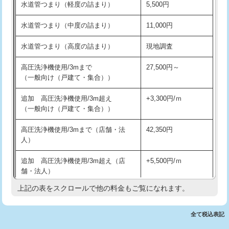
水道管つまり（軽度の詰まり）
5,500円
交換・取付(排水栓・排水トラップ
22,000円+材料費
洗面台設置
38,500円
（P/S/ポップアップ））
水道管つまり（中度の詰まり）
11,000円
化粧台設置
22,000円
交換・取付（その他部品）
11,000円+材料費
水道管つまり（高度の詰まり）
現地調査
追加人工
16,500円
持込商品取付（単水栓）
13,200円
高圧洗浄機使用/3mまで
27,500円～
廃棄・処分
現場見積
（一般向け（戸建て・集合））
持込商品取付（混合水栓）
16,500円
※給水管工事は20mmまでの価格です。
追加 高圧洗浄機使用/3m超え
+3,300円/ｍ
持込商品取付（浄水器・分岐水栓）
16,500円
（一般向け（戸建て・集合））
排水管工事（土の掘削・埋め戻し作
11,000円~
高圧洗浄機使用/3mまで（店舗・法
42,350円
業）
人）
排水管工事（排水管工事/3ｍまで）
55,000円
追加 高圧洗浄機使用/3m超え（店
+5,500円/ｍ
舗・法人）
排水管工事（追加 排水管工事/3ｍ超
+11,000円
え）
上記の表をスクロールで他の料金もご覧になれます。
高度高圧洗浄換
現地調査
マス交換（土の掘削・埋め戻し作業）
11,000円~
トーラー作業
16,500円
全て税込表記
マス交換（深さ50㎝未満）
55,000円