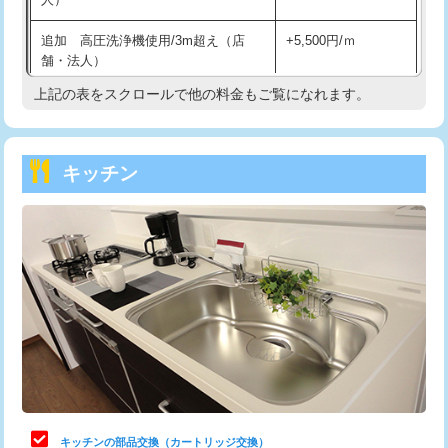
持込商品取付（混合水栓）
16,500円
追加 高圧洗浄機使用/3m超え（店
+5,500円/ｍ
持込商品取付（浄水器・分岐水栓）
16,500円
舗・法人）
持込商品取付（温水洗浄便座）
22,000円
上記の表をスクロールで他の料金もご覧になれます。
高度高圧洗浄換
現地調査
持込商品取付（普通便座⇔温水洗浄便
22,000円
トーラー作業
16,500円
座）
キッチン
トーラー機使用/3mまで
33,000円
給水管工事※（ホール加工)
16,500円
追加トーラー機使用/3m超え
+3,300円
給水管工事※（バンド止め)
3,300円
カメラ調査
33,000円
給水管工事※（支持金具設置)
5,500円
桝清掃
8,800円
給水管工事※（保温材使用（バンド止
5,500円
め込み）)
止水・漏水調査・防水処理・清掃・修
11,000円
理・調整・分解・加工など（軽作業）
給水管工事※（土の掘削・埋め戻し作
11,000円
業)
止水・漏水調査・防水処理・清掃・修
22,000円
理・調整・分解・加工など（中作業）
給水管工事※（塩ビ管（VP・HI）使
33,000円
キッチンの部品交換（カートリッジ交換）