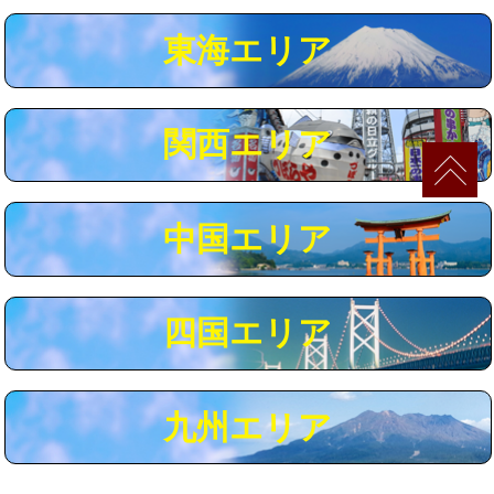
マス交換（深さ50㎝以上）
66,000円
東海エリア
コンクリート斫り（厚さ10㎝まで）
27,500円
コンクリート斫り（厚さ10㎝超え）
38,500円
関西エリア
モルタル補修（厚さ10㎝まで）
27,500円
モルタル補修（厚さ10㎝超え）
38,500円
中国エリア
追加人工
16,500円
廃棄・処分
現場見積
四国エリア
※給水管工事は20mmまでの価格です。
九州エリア