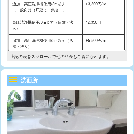
追加 高圧洗浄機使用/3m超え
+3,300円/ｍ
持込商品取付（混合水栓）
16,500円
マス交換（深さ50㎝以上）
66,000円
（一般向け（戸建て・集合））
持込商品取付（浄水器・分岐水栓）
16,500円
コンクリート斫り（厚さ10㎝まで）
27,500円
高圧洗浄機使用/3mまで（店舗・法
42,350円
人）
給水管工事※（ホール加工)
16,500円
コンクリート斫り（厚さ10㎝超え）
38,500円
追加 高圧洗浄機使用/3m超え（店
+5,500円/ｍ
給水管工事※（バンド止め)
3,300円
モルタル補修（厚さ10㎝まで）
27,500円
舗・法人）
給水管工事※（支持金具設置)
5,500円
モルタル補修（厚さ10㎝超え）
38,500円
上記の表をスクロールで他の料金もご覧になれます。
高度高圧洗浄換
現地調査
給水管工事※（保温材使用（バンド止
5,500円
洗面台設置
38,500円
トーラー作業
16,500円
め込み）)
洗面所
追加人工
16,500円
トーラー機使用/3mまで
33,000円
給水管工事※（土の掘削・埋め戻し作
11,000円
業)
廃棄・処分
現場見積
追加トーラー機使用/3m超え
+3,300円
給水管工事※（塩ビ管（VP・HI）使
33,000円
※給水管工事は20mmまでの価格です。
カメラ調査
33,000円
用/3ｍまで)
桝清掃
8,800円
給水管工事※（塩ビ管（VP・HI）使
+8,800円
用（追加）/3ｍ超え)
止水・漏水調査・防水処理・清掃・修
11,000円