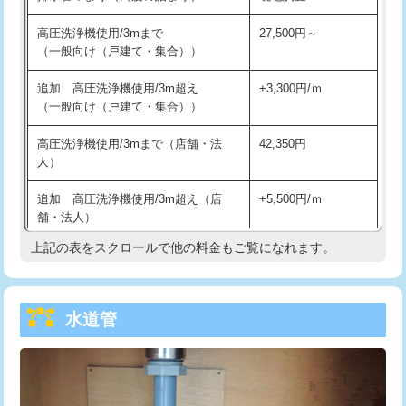
給水管工事※（バンド止め)
3,300円
高圧洗浄機使用/3mまで
27,500円～
（一般向け（戸建て・集合））
給水管工事※（支持金具設置)
5,500円
追加 高圧洗浄機使用/3m超え
+3,300円/ｍ
給水管工事※（保温材使用（バンド止
5,500円
（一般向け（戸建て・集合））
め込み）)
高圧洗浄機使用/3mまで（店舗・法
42,350円
給水管工事※（土の掘削・埋め戻し作
11,000円
人）
業)
追加 高圧洗浄機使用/3m超え（店
+5,500円/ｍ
給水管工事※（塩ビ管（VP・HI）使
33,000円
舗・法人）
用/3ｍまで)
上記の表をスクロールで他の料金もご覧になれます。
高度高圧洗浄換
現地調査
給水管工事※（塩ビ管（VP・HI）使
+8,800円
用（追加）/3ｍ超え)
トーラー作業
16,500円
給水管工事※（ライニング鋼管・銅
44,000円
水道管
トーラー機使用/3mまで
33,000円
管・ポリ管・HT管使用/3ｍまで)
追加トーラー機使用/3m超え
+3,300円
給水管工事※（ライニング鋼管・銅
+8,800円
管・ポリ管・HT管使用/3ｍ超え)
カメラ調査
33,000円