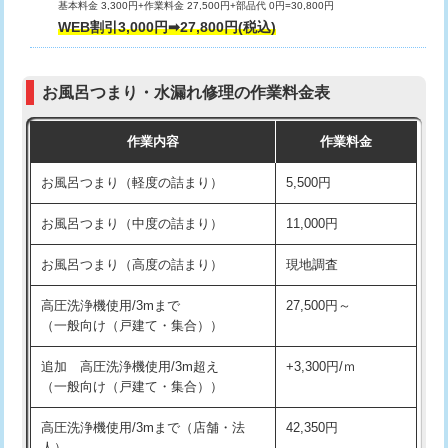
基本料金 3,300円+作業料金 27,500円+部品代 0円=30,800円
交換・取付（タンク）
22,000円+材料費
WEB割引3,000円➡27,800円(税込)
交換・取付（便器）
22,000円+材料費
お風呂つまり・水漏れ修理の作業料金表
交換・取付（普通便座）
11,000円+材料費
作業内容
作業料金
交換・取付（温水洗浄便座）
16,500円+材料費
お風呂つまり（軽度の詰まり）
5,500円
交換・取付(単水栓（壁付・デッキ
13,200円+材料費
式）)
お風呂つまり（中度の詰まり）
11,000円
交換・取付(混合水栓（壁付・デッキ
16,500円+材料費
お風呂つまり（高度の詰まり）
現地調査
式・ワンホール）)
高圧洗浄機使用/3mまで
27,500円～
交換・取付(排水栓・排水トラップ
22,000円+材料費
（一般向け（戸建て・集合））
（P/S/ポップアップ））
追加 高圧洗浄機使用/3m超え
+3,300円/ｍ
交換・取付（その他部品）
11,000円+材料費
（一般向け（戸建て・集合））
持込商品取付（単水栓）
13,200円
高圧洗浄機使用/3mまで（店舗・法
42,350円
人）