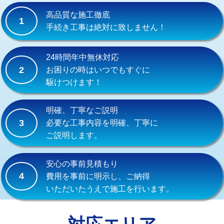
式）)
高品質な施工徹底
1
交換・取付(混合水栓（壁付・デッキ
16,500円+材料費
手続き工事は絶対に致しません！
式・ワンホール）)
交換・取付(排水栓・排水トラップ
22,000円+材料費
24時間年中無休対応
（P/S/ポップアップ））
2
お困りの時はいつでもすぐに
駆けつけます！
交換・取付（その他部品）
11,000円+材料費
持込商品取付（単水栓）
13,200円
明確、丁寧なご説明
3
必要な工事内容を明確、丁寧に
持込商品取付（混合水栓）
16,500円
ご説明します。
持込商品取付（浄水器・分岐水栓）
16,500円
安心の事前見積もり
給水管工事※（ホール加工)
16,500円
4
費用を事前に明示し、ご納得
いただいたうえで施工を行います。
給水管工事※（バンド止め)
3,300円
給水管工事※（支持金具設置)
5,500円