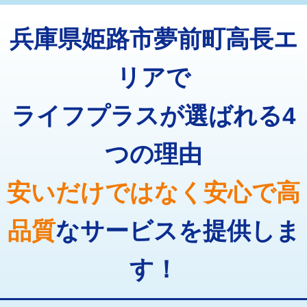
トーラー機使用/3mまで
33,000円
マス交換（深さ50㎝以上）
66,000円
兵庫県姫路市夢前町高長エ
追加トーラー機使用/3m超え
+3,300円
コンクリート斫り（厚さ10㎝まで）
27,500円
カメラ調査
33,000円
リアで
コンクリート斫り（厚さ10㎝超え）
38,500円
桝清掃
8,800円
ライフプラスが選ばれる4
モルタル補修（厚さ10㎝まで）
27,500円
止水・漏水調査・防水処理・清掃・修
11,000円
理・調整・分解・加工など（軽作業）
モルタル補修（厚さ10㎝超え）
38,500円
つの理由
止水・漏水調査・防水処理・清掃・修
22,000円
追加人工
16,500円
理・調整・分解・加工など（中作業）
安いだけではなく安心で高
廃棄・処分
現場見積
止水・漏水調査・防水処理・清掃・修
33,000円
理・調整・分解・加工など（重作業）
品質
なサービスを提供しま
その他部品の脱着
8,800円～
す！
交換・取付（タンク）
22,000円+材料費
交換・取付(単水栓（壁付・デッキ
13,200円+材料費