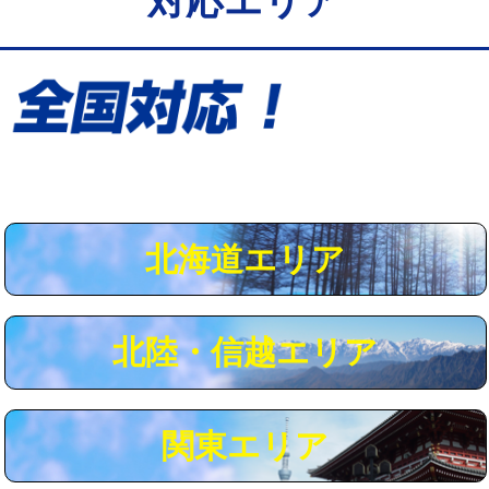
対応エリア
給水管工事※（保温材使用（バンド止
5,500円
め込み）)
給水管工事※（土の掘削・埋め戻し作
11,000円
業)
給水管工事※（塩ビ管（VP・HI）使
33,000円
用/3ｍまで)
給水管工事※（塩ビ管（VP・HI）使
+8,800円
用（追加）/3ｍ超え)
北海道エリア
給水管工事※（ライニング鋼管・銅
44,000円
管・ポリ管・HT管使用/3ｍまで)
北陸・信越エリア
給水管工事※（ライニング鋼管・銅
+8,800円
管・ポリ管・HT管使用/3ｍ超え)
マス交換（土の掘削・埋め戻し作業）
11,000円~
関東エリア
マス交換（深さ50㎝未満）
55,000円