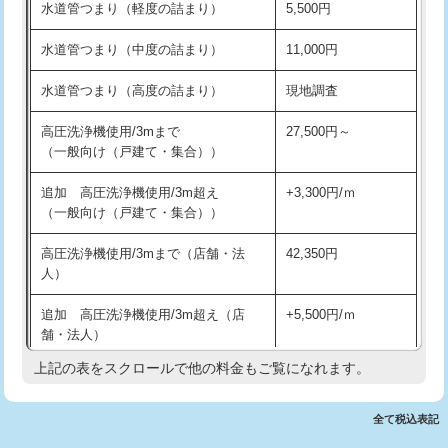
水道管つまり（軽度の詰まり）
5,500円
交換・取付(排水栓・排水トラップ
22,000円+材料費
洗面台設置
38,500円
（P/S/ポップアップ））
水道管つまり（中度の詰まり）
11,000円
化粧台設置
22,000円
交換・取付（その他部品）
11,000円+材料費
水道管つまり（高度の詰まり）
現地調査
追加人工
16,500円
持込商品取付（単水栓）
13,200円
高圧洗浄機使用/3mまで
27,500円～
廃棄・処分
現場見積
（一般向け（戸建て・集合））
持込商品取付（混合水栓）
16,500円
※給水管工事は20mmまでの価格です。
追加 高圧洗浄機使用/3m超え
+3,300円/ｍ
持込商品取付（浄水器・分岐水栓）
16,500円
（一般向け（戸建て・集合））
排水管工事（土の掘削・埋め戻し作
11,000円~
高圧洗浄機使用/3mまで（店舗・法
42,350円
業）
人）
排水管工事（排水管工事/3ｍまで）
55,000円
追加 高圧洗浄機使用/3m超え（店
+5,500円/ｍ
舗・法人）
排水管工事（追加 排水管工事/3ｍ超
+11,000円
え）
上記の表をスクロールで他の料金もご覧になれます。
高度高圧洗浄換
現地調査
マス交換（土の掘削・埋め戻し作業）
11,000円~
トーラー作業
16,500円
全て税込表記
マス交換（深さ50㎝未満）
55,000円