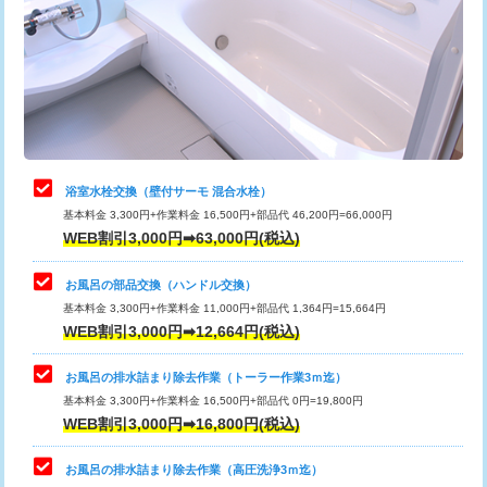
桝清掃
8,800円
止水・漏水調査・防水処理・清掃・修
11,000円
理・調整・分解・加工など（軽作業）
止水・漏水調査・防水処理・清掃・修
22,000円
理・調整・分解・加工など（中作業）
浴室水栓交換（壁付サーモ 混合水栓）
基本料金 3,300円+作業料金 16,500円+部品代 46,200円=66,000円
止水・漏水調査・防水処理・清掃・修
33,000円
WEB割引3,000円➡63,000円(税込)
理・調整・分解・加工など（重作業）
お風呂の部品交換（ハンドル交換）
トイレタンク脱着
16,500円
基本料金 3,300円+作業料金 11,000円+部品代 1,364円=15,664円
WEB割引3,000円➡12,664円(税込)
トイレ便器脱着
16,500円
タンクレストイレ脱着
33,000円
お風呂の排水詰まり除去作業（トーラー作業3ｍ迄）
基本料金 3,300円+作業料金 16,500円+部品代 0円=19,800円
小便器トイレ脱着
現地見積
WEB割引3,000円➡16,800円(税込)
その他部品の脱着
8,800円～
お風呂の排水詰まり除去作業（高圧洗浄3ｍ迄）