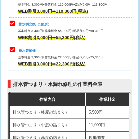
基本料金 3,300円+作業料金 110,000円+部品代 0円=113,300円
WEB割引3,000円➡110,300円(税込)
交換・取付（タンク）
22,000円+材料費
マス交換（深さ50㎝以上）
66,000円
交換・取付(単水栓（壁付・デッキ
13,200円+材料費
コンクリート斫り（厚さ10㎝まで）
27,500円
排水桝交換（1箇所）
式）)
基本料金 3,300円+作業料金 55,000円+部品代 0円=58,300円
コンクリート斫り（厚さ10㎝超え）
38,500円
WEB割引3,000円➡55,300円(税込)
交換・取付(混合水栓（壁付・デッキ
16,500円+材料費
式・ワンホール）)
モルタル補修（厚さ10㎝まで）
27,500円
排水管補修
基本料金 3,300円+作業料金 22,000円+部品代 0円=25,300円
交換・取付(排水栓・排水トラップ
22,000円+材料費
モルタル補修（厚さ10㎝超え）
38,500円
WEB割引3,000円➡22,300円(税込)
（P/S/ポップアップ））
台所シンク・作業台設置
現場見積
交換・取付（その他部品）
11,000円+材料費
排水管つまり・水漏れ修理の作業料金表
追加人工
16,500円
持込商品取付（単水栓）
13,200円
作業内容
作業料金
廃棄・処分
現場見積
持込商品取付（混合水栓）
16,500円
排水管つまり（軽度の詰まり）
5,500円
※給水管工事は20mmまでの価格です。
持込商品取付（浄水器・分岐水栓）
16,500円
排水管つまり（中度の詰まり）
11,000円
給水管工事※（ホール加工)
16,500円
排水管つまり（高度の詰まり）
現地調査