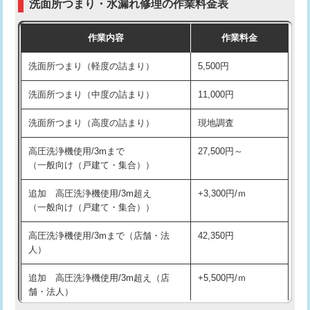
洗面所つまり・水漏れ修理の作業料金表
コンクリート斫り（厚さ10㎝超え）
38,500円
交換・取付（その他部品）
11,000円+材料費
作業内容
作業料金
モルタル補修（厚さ10㎝まで）
27,500円
持込商品取付（単水栓）
13,200円
洗面所つまり（軽度の詰まり）
5,500円
モルタル補修（厚さ10㎝超え）
38,500円
持込商品取付（混合水栓）
16,500円
洗面所つまり（中度の詰まり）
11,000円
洗面台設置
38,500円
持込商品取付（浄水器・分岐水栓）
16,500円
洗面所つまり（高度の詰まり）
現地調査
バスタブ設置
現場見積
給水管工事※（ホール加工)
16,500円
高圧洗浄機使用/3mまで
27,500円～
追加人工
16,500円
（一般向け（戸建て・集合））
給水管工事※（バンド止め)
3,300円
廃棄・処分
現場見積
追加 高圧洗浄機使用/3m超え
+3,300円/ｍ
給水管工事※（支持金具設置)
5,500円
（一般向け（戸建て・集合））
※給水管工事は20mmまでの価格です。
給水管工事※（保温材使用（バンド止
5,500円
高圧洗浄機使用/3mまで（店舗・法
42,350円
め込み）)
人）
給水管工事※（土の掘削・埋め戻し作
11,000円
追加 高圧洗浄機使用/3m超え（店
+5,500円/ｍ
業)
舗・法人）
給水管工事※（塩ビ管（VP・HI）使
33,000円