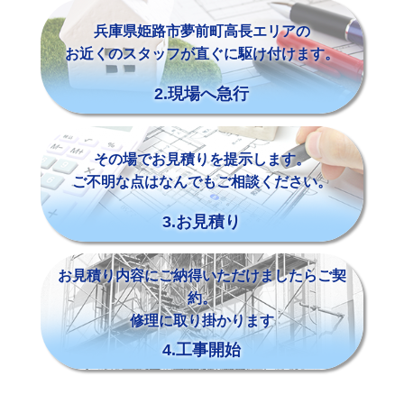
兵庫県姫路市夢前町高長エリアの
お近くのスタッフが直ぐに駆け付けます。
2.現場へ急行
その場でお見積りを提示します。
ご不明な点はなんでもご相談ください。
3.お見積り
お見積り内容にご納得いただけましたらご契
約。
修理に取り掛かります
4.工事開始