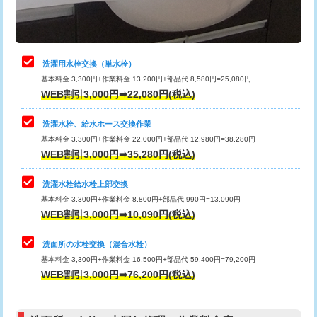
理・調整・分解・加工など（軽作業）
給水管工事※（ライニング鋼管・銅
44,000円
管・ポリ管・HT管使用/3ｍまで)
止水・漏水調査・防水処理・清掃・修
22,000円
理・調整・分解・加工など（中作業）
給水管工事※（ライニング鋼管・銅
+8,800円
洗濯用水栓交換（単水栓）
管・ポリ管・HT管使用/3ｍ超え)
基本料金 3,300円+作業料金 13,200円+部品代 8,580円=25,080円
止水・漏水調査・防水処理・清掃・修
33,000円
WEB割引3,000円➡22,080円(税込)
理・調整・分解・加工など（重作業）
排水管工事（土の掘削・埋め戻し作
11,000円~
業）
洗濯水栓、給水ホース交換作業
キッチンタンク脱着
16,500円
基本料金 3,300円+作業料金 22,000円+部品代 12,980円=38,280円
排水管工事（排水管工事/3ｍまで）
55,000円
WEB割引3,000円➡35,280円(税込)
その他部品の脱着
8,800円～
排水管工事（追加 排水管工事/3ｍ超
+11,000円
交換・取付（タンク）
22,000円+材料費
洗濯水栓給水栓上部交換
え）
基本料金 3,300円+作業料金 8,800円+部品代 990円=13,090円
交換・取付(単水栓（壁付・デッキ
13,200円+材料費
WEB割引3,000円➡10,090円(税込)
マス交換（土の掘削・埋め戻し作業）
11,000円~
式）)
洗面所の水栓交換（混合水栓）
マス交換（深さ50㎝未満）
55,000円
交換・取付(混合水栓（壁付・デッキ
16,500円+材料費
基本料金 3,300円+作業料金 16,500円+部品代 59,400円=79,200円
式・ワンホール）)
WEB割引3,000円➡76,200円(税込)
マス交換（深さ50㎝以上）
66,000円
交換・取付(排水栓・排水トラップ
22,000円+材料費
コンクリート斫り（厚さ10㎝まで）
27,500円
（P/S/ポップアップ））