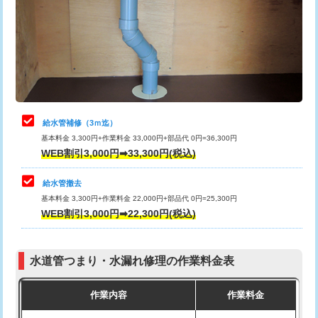
排水管工事（土の掘削・埋め戻し作
11,000円~
桝清掃
8,800円
業）
止水・漏水調査・防水処理・清掃・修
11,000円
排水管工事（排水管工事/3ｍまで）
55,000円
理・調整・分解・加工など（軽作業）
排水管工事（追加 排水管工事/3ｍ超
+11,000円
止水・漏水調査・防水処理・清掃・修
22,000円
え）
理・調整・分解・加工など（中作業）
給水管補修（3ｍ迄）
マス交換（土の掘削・埋め戻し作業）
11,000円~
基本料金 3,300円+作業料金 33,000円+部品代 0円=36,300円
止水・漏水調査・防水処理・清掃・修
33,000円
WEB割引3,000円➡33,300円(税込)
理・調整・分解・加工など（重作業）
マス交換（深さ50㎝未満）
55,000円
給水管撤去
その他部品の脱着
8,800円～
マス交換（深さ50㎝以上）
66,000円
基本料金 3,300円+作業料金 22,000円+部品代 0円=25,300円
WEB割引3,000円➡22,300円(税込)
交換・取付（タンク）
22,000円+材料費
コンクリート斫り（厚さ10㎝まで）
27,500円
交換・取付(単水栓（壁付・デッキ
13,200円+材料費
コンクリート斫り（厚さ10㎝超え）
38,500円
式）)
水道管つまり・水漏れ修理の作業料金表
モルタル補修（厚さ10㎝まで）
27,500円
交換・取付(混合水栓（壁付・デッキ
16,500円+材料費
作業内容
作業料金
式・ワンホール）)
モルタル補修（厚さ10㎝超え）
38,500円