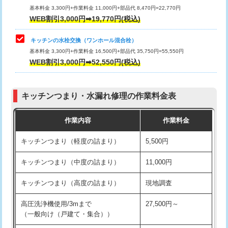
用/3ｍまで)
基本料金 3,300円+作業料金 11,000円+部品代 8,470円=22,770円
止水・漏水調査・防水処理・清掃・修
33,000円
WEB割引3,000円➡19,770円(税込)
理・調整・分解・加工など（重作業）
給水管工事※（塩ビ管（VP・HI）使
+8,800円
用（追加）/3ｍ超え)
キッチンの水栓交換（ワンホール混合栓）
お風呂タンク脱着
16,500円
基本料金 3,300円+作業料金 16,500円+部品代 35,750円=55,550円
給水管工事※（ライニング鋼管・銅
44,000円
WEB割引3,000円➡52,550円(税込)
その他部品の脱着
8,800円～
管・ポリ管・HT管使用/3ｍまで)
交換・取付（タンク）
22,000円+材料費
給水管工事※（ライニング鋼管・銅
+8,800円
管・ポリ管・HT管使用/3ｍ超え)
キッチンつまり・水漏れ修理の作業料金表
交換・取付(単水栓（壁付・デッキ
13,200円+材料費
式）)
排水管工事（土の掘削・埋め戻し作
11,000円~
作業内容
作業料金
業）
交換・取付(混合水栓（壁付・デッキ
16,500円+材料費
キッチンつまり（軽度の詰まり）
5,500円
式・ワンホール）)
排水管工事（排水管工事/3ｍまで）
55,000円
キッチンつまり（中度の詰まり）
11,000円
交換・取付(排水栓・排水トラップ
22,000円+材料費
排水管工事（追加 排水管工事/3ｍ超
+11,000円
（P/S/ポップアップ））
え）
キッチンつまり（高度の詰まり）
現地調査
交換・取付（その他部品）
11,000円+材料費
マス交換（土の掘削・埋め戻し作業）
11,000円~
高圧洗浄機使用/3mまで
27,500円～
（一般向け（戸建て・集合））
持込商品取付（単水栓）
13,200円
マス交換（深さ50㎝未満）
55,000円