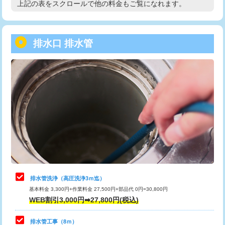
上記の表をスクロールで他の料金もご覧になれます。
高度高圧洗浄換
現地調査
用/3ｍまで)
トーラー作業
16,500円
給水管工事※（塩ビ管（VP・HI）使
+8,800円
用（追加）/3ｍ超え)
排水口 排水管
トーラー機使用/3mまで
33,000円
給水管工事※（ライニング鋼管・銅
44,000円
追加トーラー機使用/3m超え
+3,300円
管・ポリ管・HT管使用/3ｍまで)
カメラ調査
33,000円
給水管工事※（ライニング鋼管・銅
+8,800円
管・ポリ管・HT管使用/3ｍ超え)
桝清掃
8,800円
排水管工事（土の掘削・埋め戻し作
11,000円~
止水・漏水調査・防水処理・清掃・修
11,000円
業）
理・調整・分解・加工など（軽作業）
排水管工事（排水管工事/3ｍまで）
55,000円
止水・漏水調査・防水処理・清掃・修
22,000円
理・調整・分解・加工など（中作業）
排水管工事（追加 排水管工事/3ｍ超
+11,000円
排水管洗浄（高圧洗浄3ｍ迄）
え）
基本料金 3,300円+作業料金 27,500円+部品代 0円=30,800円
止水・漏水調査・防水処理・清掃・修
33,000円
WEB割引3,000円➡27,800円(税込)
理・調整・分解・加工など（重作業）
マス交換（土の掘削・埋め戻し作業）
11,000円~
排水管工事（8ｍ）
その他部品の脱着
8,800円～
マス交換（深さ50㎝未満）
55,000円