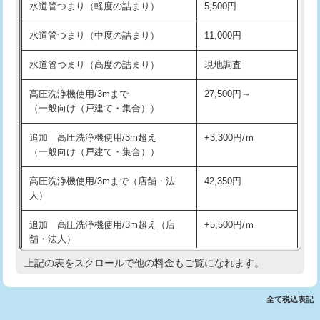
水道管つまり（軽度の詰まり）
5,500円
交換・取付(排水栓・排水トラップ
22,000円+材料費
洗面台設置
38,500円
（P/S/ポップアップ））
水道管つまり（中度の詰まり）
11,000円
化粧台設置
22,000円
交換・取付（その他部品）
11,000円+材料費
水道管つまり（高度の詰まり）
現地調査
追加人工
16,500円
持込商品取付（単水栓）
13,200円
高圧洗浄機使用/3mまで
27,500円～
廃棄・処分
現場見積
（一般向け（戸建て・集合））
持込商品取付（混合水栓）
16,500円
※給水管工事は20mmまでの価格です。
追加 高圧洗浄機使用/3m超え
+3,300円/ｍ
持込商品取付（浄水器・分岐水栓）
16,500円
（一般向け（戸建て・集合））
排水管工事（土の掘削・埋め戻し作
11,000円~
高圧洗浄機使用/3mまで（店舗・法
42,350円
業）
人）
排水管工事（排水管工事/3ｍまで）
55,000円
追加 高圧洗浄機使用/3m超え（店
+5,500円/ｍ
舗・法人）
排水管工事（追加 排水管工事/3ｍ超
+11,000円
え）
上記の表をスクロールで他の料金もご覧になれます。
高度高圧洗浄換
現地調査
マス交換（土の掘削・埋め戻し作業）
11,000円~
トーラー作業
16,500円
全て税込表記
マス交換（深さ50㎝未満）
55,000円