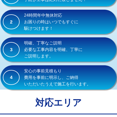
式）)
交換・取付(混合水栓（壁付・デッキ
16,500円+材料費
24時間年中無休対応
式・ワンホール）)
2
お困りの時はいつでもすぐに
駆けつけます！
交換・取付(排水栓・排水トラップ
22,000円+材料費
（P/S/ポップアップ））
明確、丁寧なご説明
交換・取付（その他部品）
11,000円+材料費
3
必要な工事内容を明確、丁寧に
ご説明します。
持込商品取付（単水栓）
13,200円
持込商品取付（混合水栓）
16,500円
安心の事前見積もり
4
費用を事前に明示し、ご納得
持込商品取付（浄水器・分岐水栓）
16,500円
いただいたうえで施工を行います。
給水管工事※（ホール加工)
16,500円
給水管工事※（バンド止め)
3,300円
対応エリア
給水管工事※（支持金具設置)
5,500円