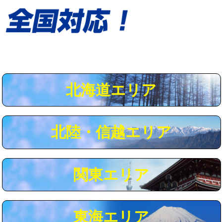
給水管工事※（保温材使用（バンド止
5,500円
め込み）)
給水管工事※（土の掘削・埋め戻し作
11,000円
業)
給水管工事※（塩ビ管（VP・HI）使
33,000円
用/3ｍまで)
北海道エリア
給水管工事※（塩ビ管（VP・HI）使
+8,800円
用（追加）/3ｍ超え)
給水管工事※（ライニング鋼管・銅
44,000円
北陸・信越エリア
管・ポリ管・HT管使用/3ｍまで)
給水管工事※（ライニング鋼管・銅
+8,800円
管・ポリ管・HT管使用/3ｍ超え)
関東エリア
マス交換（土の掘削・埋め戻し作業）
11,000円~
マス交換（深さ50㎝未満）
55,000円
東海エリア