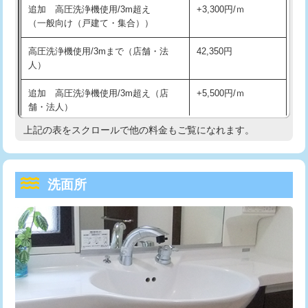
追加 高圧洗浄機使用/3m超え
+3,300円/ｍ
持込商品取付（混合水栓）
16,500円
マス交換（深さ50㎝以上）
66,000円
（一般向け（戸建て・集合））
持込商品取付（浄水器・分岐水栓）
16,500円
コンクリート斫り（厚さ10㎝まで）
27,500円
高圧洗浄機使用/3mまで（店舗・法
42,350円
人）
給水管工事※（ホール加工)
16,500円
コンクリート斫り（厚さ10㎝超え）
38,500円
追加 高圧洗浄機使用/3m超え（店
+5,500円/ｍ
給水管工事※（バンド止め)
3,300円
モルタル補修（厚さ10㎝まで）
27,500円
舗・法人）
給水管工事※（支持金具設置)
5,500円
モルタル補修（厚さ10㎝超え）
38,500円
上記の表をスクロールで他の料金もご覧になれます。
高度高圧洗浄換
現地調査
給水管工事※（保温材使用（バンド止
5,500円
洗面台設置
38,500円
トーラー作業
16,500円
め込み）)
洗面所
追加人工
16,500円
トーラー機使用/3mまで
33,000円
給水管工事※（土の掘削・埋め戻し作
11,000円
業)
廃棄・処分
現場見積
追加トーラー機使用/3m超え
+3,300円
給水管工事※（塩ビ管（VP・HI）使
33,000円
※給水管工事は20mmまでの価格です。
カメラ調査
33,000円
用/3ｍまで)
桝清掃
8,800円
給水管工事※（塩ビ管（VP・HI）使
+8,800円
用（追加）/3ｍ超え)
止水・漏水調査・防水処理・清掃・修
11,000円