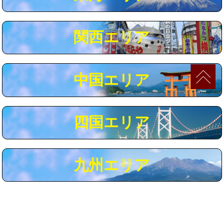
マス交換（深さ50㎝以上）
66,000円
コンクリート斫り（厚さ10㎝まで）
27,500円
関西エリア
コンクリート斫り（厚さ10㎝超え）
38,500円
モルタル補修（厚さ10㎝まで）
27,500円
中国エリア
モルタル補修（厚さ10㎝超え）
38,500円
追加人工
16,500円
四国エリア
廃棄・処分
現場見積
※給水管工事は20mmまでの価格です。
九州エリア