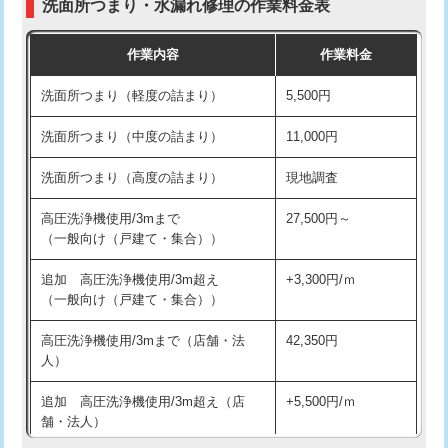
洗面所つまり・水漏れ修理の作業料金表
コンクリート斫り（厚さ10㎝超え）
38,500円
交換・取付（その他部品）
11,000円+材料費
作業内容
作業料金
モルタル補修（厚さ10㎝まで）
27,500円
持込商品取付（単水栓）
13,200円
洗面所つまり（軽度の詰まり）
5,500円
モルタル補修（厚さ10㎝超え）
38,500円
持込商品取付（混合水栓）
16,500円
洗面所つまり（中度の詰まり）
11,000円
洗面台設置
38,500円
持込商品取付（浄水器・分岐水栓）
16,500円
洗面所つまり（高度の詰まり）
現地調査
バスタブ設置
現場見積
給水管工事※（ホール加工)
16,500円
高圧洗浄機使用/3mまで
27,500円～
追加人工
16,500円
（一般向け（戸建て・集合））
給水管工事※（バンド止め)
3,300円
廃棄・処分
現場見積
追加 高圧洗浄機使用/3m超え
+3,300円/ｍ
給水管工事※（支持金具設置)
5,500円
（一般向け（戸建て・集合））
※給水管工事は20mmまでの価格です。
給水管工事※（保温材使用（バンド止
5,500円
高圧洗浄機使用/3mまで（店舗・法
42,350円
め込み）)
人）
給水管工事※（土の掘削・埋め戻し作
11,000円
追加 高圧洗浄機使用/3m超え（店
+5,500円/ｍ
業)
舗・法人）
給水管工事※（塩ビ管（VP・HI）使
33,000円