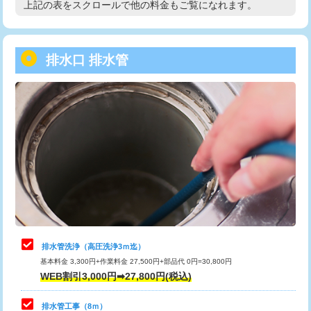
上記の表をスクロールで他の料金もご覧になれます。
高度高圧洗浄換
現地調査
用/3ｍまで)
トーラー作業
16,500円
給水管工事※（塩ビ管（VP・HI）使
+8,800円
用（追加）/3ｍ超え)
排水口 排水管
トーラー機使用/3mまで
33,000円
給水管工事※（ライニング鋼管・銅
44,000円
追加トーラー機使用/3m超え
+3,300円
管・ポリ管・HT管使用/3ｍまで)
カメラ調査
33,000円
給水管工事※（ライニング鋼管・銅
+8,800円
管・ポリ管・HT管使用/3ｍ超え)
桝清掃
8,800円
排水管工事（土の掘削・埋め戻し作
11,000円~
止水・漏水調査・防水処理・清掃・修
11,000円
業）
理・調整・分解・加工など（軽作業）
排水管工事（排水管工事/3ｍまで）
55,000円
止水・漏水調査・防水処理・清掃・修
22,000円
理・調整・分解・加工など（中作業）
排水管工事（追加 排水管工事/3ｍ超
+11,000円
排水管洗浄（高圧洗浄3ｍ迄）
え）
基本料金 3,300円+作業料金 27,500円+部品代 0円=30,800円
止水・漏水調査・防水処理・清掃・修
33,000円
WEB割引3,000円➡27,800円(税込)
理・調整・分解・加工など（重作業）
マス交換（土の掘削・埋め戻し作業）
11,000円~
排水管工事（8ｍ）
その他部品の脱着
8,800円～
マス交換（深さ50㎝未満）
55,000円