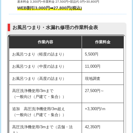
基本料金 3,300円+作業料金 27,500円+部品代 0円=30,800円
交換・取付（タンク）
22,000円+材料費
WEB割引3,000円➡27,800円(税込)
交換・取付（便器）
22,000円+材料費
お風呂つまり・水漏れ修理の作業料金表
交換・取付（普通便座）
11,000円+材料費
作業内容
作業料金
交換・取付（温水洗浄便座）
16,500円+材料費
お風呂つまり（軽度の詰まり）
5,500円
交換・取付(単水栓（壁付・デッキ
13,200円+材料費
式）)
お風呂つまり（中度の詰まり）
11,000円
交換・取付(混合水栓（壁付・デッキ
16,500円+材料費
お風呂つまり（高度の詰まり）
現地調査
式・ワンホール）)
高圧洗浄機使用/3mまで
27,500円～
交換・取付(排水栓・排水トラップ
22,000円+材料費
（一般向け（戸建て・集合））
（P/S/ポップアップ））
追加 高圧洗浄機使用/3m超え
+3,300円/ｍ
交換・取付（その他部品）
11,000円+材料費
（一般向け（戸建て・集合））
持込商品取付（単水栓）
13,200円
高圧洗浄機使用/3mまで（店舗・法
42,350円
人）