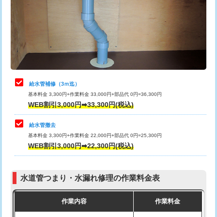
排水管工事（土の掘削・埋め戻し作
11,000円~
桝清掃
8,800円
業）
止水・漏水調査・防水処理・清掃・修
11,000円
排水管工事（排水管工事/3ｍまで）
55,000円
理・調整・分解・加工など（軽作業）
排水管工事（追加 排水管工事/3ｍ超
+11,000円
止水・漏水調査・防水処理・清掃・修
22,000円
え）
理・調整・分解・加工など（中作業）
給水管補修（3ｍ迄）
マス交換（土の掘削・埋め戻し作業）
11,000円~
基本料金 3,300円+作業料金 33,000円+部品代 0円=36,300円
止水・漏水調査・防水処理・清掃・修
33,000円
WEB割引3,000円➡33,300円(税込)
理・調整・分解・加工など（重作業）
マス交換（深さ50㎝未満）
55,000円
給水管撤去
その他部品の脱着
8,800円～
マス交換（深さ50㎝以上）
66,000円
基本料金 3,300円+作業料金 22,000円+部品代 0円=25,300円
WEB割引3,000円➡22,300円(税込)
交換・取付（タンク）
22,000円+材料費
コンクリート斫り（厚さ10㎝まで）
27,500円
交換・取付(単水栓（壁付・デッキ
13,200円+材料費
コンクリート斫り（厚さ10㎝超え）
38,500円
式）)
水道管つまり・水漏れ修理の作業料金表
モルタル補修（厚さ10㎝まで）
27,500円
交換・取付(混合水栓（壁付・デッキ
16,500円+材料費
作業内容
作業料金
式・ワンホール）)
モルタル補修（厚さ10㎝超え）
38,500円