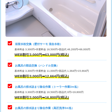
桝清掃
8,800円
止水・漏水調査・防水処理・清掃・修
11,000円
理・調整・分解・加工など（軽作業）
止水・漏水調査・防水処理・清掃・修
22,000円
理・調整・分解・加工など（中作業）
浴室水栓交換（壁付サーモ 混合水栓）
基本料金 3,300円+作業料金 16,500円+部品代 46,200円=66,000円
止水・漏水調査・防水処理・清掃・修
33,000円
WEB割引3,000円➡63,000円(税込)
理・調整・分解・加工など（重作業）
お風呂の部品交換（ハンドル交換）
トイレタンク脱着
16,500円
基本料金 3,300円+作業料金 11,000円+部品代 1,364円=15,664円
WEB割引3,000円➡12,664円(税込)
トイレ便器脱着
16,500円
タンクレストイレ脱着
33,000円
お風呂の排水詰まり除去作業（トーラー作業3ｍ迄）
基本料金 3,300円+作業料金 16,500円+部品代 0円=19,800円
小便器トイレ脱着
現地見積
WEB割引3,000円➡16,800円(税込)
その他部品の脱着
8,800円～
お風呂の排水詰まり除去作業（高圧洗浄3ｍ迄）