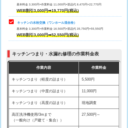
用/3ｍまで)
基本料金 3,300円+作業料金 11,000円+部品代 8,470円=22,770円
止水・漏水調査・防水処理・清掃・修
33,000円
WEB割引3,000円➡19,770円(税込)
理・調整・分解・加工など（重作業）
給水管工事※（塩ビ管（VP・HI）使
+8,800円
用（追加）/3ｍ超え)
キッチンの水栓交換（ワンホール混合栓）
お風呂タンク脱着
16,500円
基本料金 3,300円+作業料金 16,500円+部品代 35,750円=55,550円
給水管工事※（ライニング鋼管・銅
44,000円
WEB割引3,000円➡52,550円(税込)
その他部品の脱着
8,800円～
管・ポリ管・HT管使用/3ｍまで)
交換・取付（タンク）
22,000円+材料費
給水管工事※（ライニング鋼管・銅
+8,800円
管・ポリ管・HT管使用/3ｍ超え)
キッチンつまり・水漏れ修理の作業料金表
交換・取付(単水栓（壁付・デッキ
13,200円+材料費
式）)
排水管工事（土の掘削・埋め戻し作
11,000円~
作業内容
作業料金
業）
交換・取付(混合水栓（壁付・デッキ
16,500円+材料費
キッチンつまり（軽度の詰まり）
5,500円
式・ワンホール）)
排水管工事（排水管工事/3ｍまで）
55,000円
キッチンつまり（中度の詰まり）
11,000円
交換・取付(排水栓・排水トラップ
22,000円+材料費
排水管工事（追加 排水管工事/3ｍ超
+11,000円
（P/S/ポップアップ））
え）
キッチンつまり（高度の詰まり）
現地調査
交換・取付（その他部品）
11,000円+材料費
マス交換（土の掘削・埋め戻し作業）
11,000円~
高圧洗浄機使用/3mまで
27,500円～
（一般向け（戸建て・集合））
持込商品取付（単水栓）
13,200円
マス交換（深さ50㎝未満）
55,000円