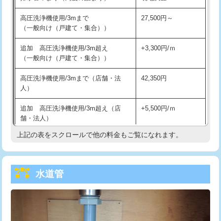
給水管工事※（バンド止め)
3,300円
高圧洗浄機使用/3mまで
27,500円～
（一般向け（戸建て・集合））
給水管工事※（支持金具設置)
5,500円
追加 高圧洗浄機使用/3m超え
+3,300円/ｍ
給水管工事※（保温材使用（バンド止
5,500円
（一般向け（戸建て・集合））
め込み）)
高圧洗浄機使用/3mまで（店舗・法
42,350円
給水管工事※（土の掘削・埋め戻し作
11,000円
人）
業)
追加 高圧洗浄機使用/3m超え（店
+5,500円/ｍ
給水管工事※（塩ビ管（VP・HI）使
33,000円
舗・法人）
用/3ｍまで)
上記の表をスクロールで他の料金もご覧になれます。
高度高圧洗浄換
現地調査
給水管工事※（塩ビ管（VP・HI）使
+8,800円
用（追加）/3ｍ超え)
トーラー作業
16,500円
給水管工事※（ライニング鋼管・銅
44,000円
水道管
トーラー機使用/3mまで
33,000円
管・ポリ管・HT管使用/3ｍまで)
追加トーラー機使用/3m超え
+3,300円
給水管工事※（ライニング鋼管・銅
+8,800円
管・ポリ管・HT管使用/3ｍ超え)
カメラ調査
33,000円