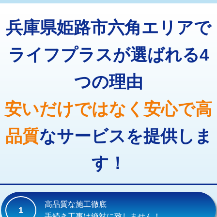
トーラー機使用/3mまで
33,000円
マス交換（深さ50㎝以上）
66,000円
兵庫県姫路市六角エリアで
追加トーラー機使用/3m超え
+3,300円
コンクリート斫り（厚さ10㎝まで）
27,500円
カメラ調査
33,000円
ライフプラスが選ばれる4
コンクリート斫り（厚さ10㎝超え）
38,500円
桝清掃
8,800円
つの理由
モルタル補修（厚さ10㎝まで）
27,500円
止水・漏水調査・防水処理・清掃・修
11,000円
理・調整・分解・加工など（軽作業）
モルタル補修（厚さ10㎝超え）
38,500円
安いだけではなく安心で高
止水・漏水調査・防水処理・清掃・修
22,000円
追加人工
16,500円
理・調整・分解・加工など（中作業）
品質
なサービスを提供しま
廃棄・処分
現場見積
止水・漏水調査・防水処理・清掃・修
33,000円
理・調整・分解・加工など（重作業）
す！
その他部品の脱着
8,800円～
交換・取付（タンク）
22,000円+材料費
高品質な施工徹底
1
交換・取付(単水栓（壁付・デッキ
13,200円+材料費
手続き工事は絶対に致しません！