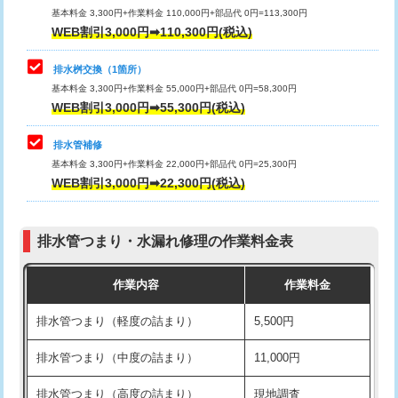
基本料金 3,300円+作業料金 110,000円+部品代 0円=113,300円
WEB割引3,000円➡110,300円(税込)
交換・取付（タンク）
22,000円+材料費
マス交換（深さ50㎝以上）
66,000円
交換・取付(単水栓（壁付・デッキ
13,200円+材料費
コンクリート斫り（厚さ10㎝まで）
27,500円
排水桝交換（1箇所）
式）)
基本料金 3,300円+作業料金 55,000円+部品代 0円=58,300円
コンクリート斫り（厚さ10㎝超え）
38,500円
WEB割引3,000円➡55,300円(税込)
交換・取付(混合水栓（壁付・デッキ
16,500円+材料費
式・ワンホール）)
モルタル補修（厚さ10㎝まで）
27,500円
排水管補修
基本料金 3,300円+作業料金 22,000円+部品代 0円=25,300円
交換・取付(排水栓・排水トラップ
22,000円+材料費
モルタル補修（厚さ10㎝超え）
38,500円
WEB割引3,000円➡22,300円(税込)
（P/S/ポップアップ））
台所シンク・作業台設置
現場見積
交換・取付（その他部品）
11,000円+材料費
排水管つまり・水漏れ修理の作業料金表
追加人工
16,500円
持込商品取付（単水栓）
13,200円
作業内容
作業料金
廃棄・処分
現場見積
持込商品取付（混合水栓）
16,500円
排水管つまり（軽度の詰まり）
5,500円
※給水管工事は20mmまでの価格です。
持込商品取付（浄水器・分岐水栓）
16,500円
排水管つまり（中度の詰まり）
11,000円
給水管工事※（ホール加工)
16,500円
排水管つまり（高度の詰まり）
現地調査