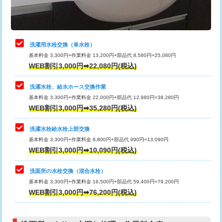
理・調整・分解・加工など（軽作業）
給水管工事※（ライニング鋼管・銅
44,000円
管・ポリ管・HT管使用/3ｍまで)
止水・漏水調査・防水処理・清掃・修
22,000円
理・調整・分解・加工など（中作業）
給水管工事※（ライニング鋼管・銅
+8,800円
洗濯用水栓交換（単水栓）
管・ポリ管・HT管使用/3ｍ超え)
基本料金 3,300円+作業料金 13,200円+部品代 8,580円=25,080円
止水・漏水調査・防水処理・清掃・修
33,000円
WEB割引3,000円➡22,080円(税込)
理・調整・分解・加工など（重作業）
排水管工事（土の掘削・埋め戻し作
11,000円~
業）
洗濯水栓、給水ホース交換作業
キッチンタンク脱着
16,500円
基本料金 3,300円+作業料金 22,000円+部品代 12,980円=38,280円
排水管工事（排水管工事/3ｍまで）
55,000円
WEB割引3,000円➡35,280円(税込)
その他部品の脱着
8,800円～
排水管工事（追加 排水管工事/3ｍ超
+11,000円
交換・取付（タンク）
22,000円+材料費
洗濯水栓給水栓上部交換
え）
基本料金 3,300円+作業料金 8,800円+部品代 990円=13,090円
交換・取付(単水栓（壁付・デッキ
13,200円+材料費
WEB割引3,000円➡10,090円(税込)
マス交換（土の掘削・埋め戻し作業）
11,000円~
式）)
洗面所の水栓交換（混合水栓）
マス交換（深さ50㎝未満）
55,000円
交換・取付(混合水栓（壁付・デッキ
16,500円+材料費
基本料金 3,300円+作業料金 16,500円+部品代 59,400円=79,200円
式・ワンホール）)
WEB割引3,000円➡76,200円(税込)
マス交換（深さ50㎝以上）
66,000円
交換・取付(排水栓・排水トラップ
22,000円+材料費
コンクリート斫り（厚さ10㎝まで）
27,500円
（P/S/ポップアップ））