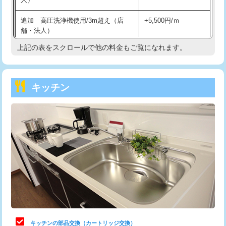
持込商品取付（混合水栓）
16,500円
追加 高圧洗浄機使用/3m超え（店
+5,500円/ｍ
持込商品取付（浄水器・分岐水栓）
16,500円
舗・法人）
持込商品取付（温水洗浄便座）
22,000円
上記の表をスクロールで他の料金もご覧になれます。
高度高圧洗浄換
現地調査
持込商品取付（普通便座⇔温水洗浄便
22,000円
トーラー作業
16,500円
座）
キッチン
トーラー機使用/3mまで
33,000円
給水管工事※（ホール加工)
16,500円
追加トーラー機使用/3m超え
+3,300円
給水管工事※（バンド止め)
3,300円
カメラ調査
33,000円
給水管工事※（支持金具設置)
5,500円
桝清掃
8,800円
給水管工事※（保温材使用（バンド止
5,500円
め込み）)
止水・漏水調査・防水処理・清掃・修
11,000円
理・調整・分解・加工など（軽作業）
給水管工事※（土の掘削・埋め戻し作
11,000円
業)
止水・漏水調査・防水処理・清掃・修
22,000円
理・調整・分解・加工など（中作業）
給水管工事※（塩ビ管（VP・HI）使
33,000円
キッチンの部品交換（カートリッジ交換）