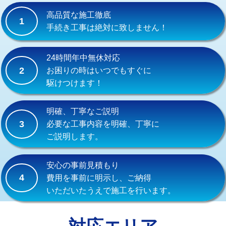
式）)
高品質な施工徹底
1
交換・取付(混合水栓（壁付・デッキ
16,500円+材料費
手続き工事は絶対に致しません！
式・ワンホール）)
交換・取付(排水栓・排水トラップ
22,000円+材料費
24時間年中無休対応
（P/S/ポップアップ））
2
お困りの時はいつでもすぐに
駆けつけます！
交換・取付（その他部品）
11,000円+材料費
持込商品取付（単水栓）
13,200円
明確、丁寧なご説明
3
必要な工事内容を明確、丁寧に
持込商品取付（混合水栓）
16,500円
ご説明します。
持込商品取付（浄水器・分岐水栓）
16,500円
安心の事前見積もり
給水管工事※（ホール加工)
16,500円
4
費用を事前に明示し、ご納得
いただいたうえで施工を行います。
給水管工事※（バンド止め)
3,300円
給水管工事※（支持金具設置)
5,500円