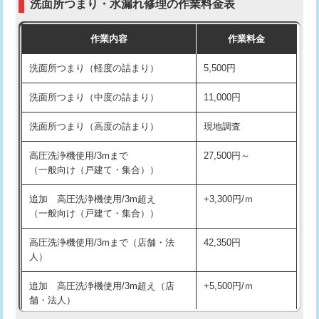
洗面所つまり・水漏れ修理の作業料金表
コンクリート斫り（厚さ10㎝超え）
38,500円
交換・取付（その他部品）
11,000円+材料費
作業内容
作業料金
モルタル補修（厚さ10㎝まで）
27,500円
持込商品取付（単水栓）
13,200円
洗面所つまり（軽度の詰まり）
5,500円
モルタル補修（厚さ10㎝超え）
38,500円
持込商品取付（混合水栓）
16,500円
洗面所つまり（中度の詰まり）
11,000円
洗面台設置
38,500円
持込商品取付（浄水器・分岐水栓）
16,500円
洗面所つまり（高度の詰まり）
現地調査
バスタブ設置
現場見積
給水管工事※（ホール加工)
16,500円
高圧洗浄機使用/3mまで
27,500円～
追加人工
16,500円
（一般向け（戸建て・集合））
給水管工事※（バンド止め)
3,300円
廃棄・処分
現場見積
追加 高圧洗浄機使用/3m超え
+3,300円/ｍ
給水管工事※（支持金具設置)
5,500円
（一般向け（戸建て・集合））
※給水管工事は20mmまでの価格です。
給水管工事※（保温材使用（バンド止
5,500円
高圧洗浄機使用/3mまで（店舗・法
42,350円
め込み）)
人）
給水管工事※（土の掘削・埋め戻し作
11,000円
追加 高圧洗浄機使用/3m超え（店
+5,500円/ｍ
業)
舗・法人）
給水管工事※（塩ビ管（VP・HI）使
33,000円