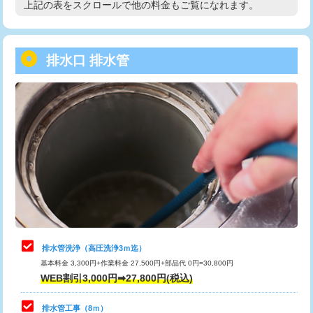
上記の表をスクロールで他の料金もご覧になれます。
高度高圧洗浄換
現地調査
用/3ｍまで)
トーラー作業
16,500円
給水管工事※（塩ビ管（VP・HI）使
+8,800円
用（追加）/3ｍ超え)
排水口 排水管
トーラー機使用/3mまで
33,000円
給水管工事※（ライニング鋼管・銅
44,000円
追加トーラー機使用/3m超え
+3,300円
管・ポリ管・HT管使用/3ｍまで)
カメラ調査
33,000円
給水管工事※（ライニング鋼管・銅
+8,800円
管・ポリ管・HT管使用/3ｍ超え)
桝清掃
8,800円
排水管工事（土の掘削・埋め戻し作
11,000円~
止水・漏水調査・防水処理・清掃・修
11,000円
業）
理・調整・分解・加工など（軽作業）
排水管工事（排水管工事/3ｍまで）
55,000円
止水・漏水調査・防水処理・清掃・修
22,000円
理・調整・分解・加工など（中作業）
排水管工事（追加 排水管工事/3ｍ超
+11,000円
排水管洗浄（高圧洗浄3ｍ迄）
え）
基本料金 3,300円+作業料金 27,500円+部品代 0円=30,800円
止水・漏水調査・防水処理・清掃・修
33,000円
WEB割引3,000円➡27,800円(税込)
理・調整・分解・加工など（重作業）
マス交換（土の掘削・埋め戻し作業）
11,000円~
排水管工事（8ｍ）
その他部品の脱着
8,800円～
マス交換（深さ50㎝未満）
55,000円