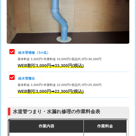
排水管工事（土の掘削・埋め戻し作
11,000円~
桝清掃
8,800円
業）
止水・漏水調査・防水処理・清掃・修
11,000円
排水管工事（排水管工事/3ｍまで）
55,000円
理・調整・分解・加工など（軽作業）
排水管工事（追加 排水管工事/3ｍ超
+11,000円
止水・漏水調査・防水処理・清掃・修
22,000円
え）
理・調整・分解・加工など（中作業）
給水管補修（3ｍ迄）
マス交換（土の掘削・埋め戻し作業）
11,000円~
基本料金 3,300円+作業料金 33,000円+部品代 0円=36,300円
止水・漏水調査・防水処理・清掃・修
33,000円
WEB割引3,000円➡33,300円(税込)
理・調整・分解・加工など（重作業）
マス交換（深さ50㎝未満）
55,000円
給水管撤去
その他部品の脱着
8,800円～
マス交換（深さ50㎝以上）
66,000円
基本料金 3,300円+作業料金 22,000円+部品代 0円=25,300円
WEB割引3,000円➡22,300円(税込)
交換・取付（タンク）
22,000円+材料費
コンクリート斫り（厚さ10㎝まで）
27,500円
交換・取付(単水栓（壁付・デッキ
13,200円+材料費
コンクリート斫り（厚さ10㎝超え）
38,500円
式）)
水道管つまり・水漏れ修理の作業料金表
モルタル補修（厚さ10㎝まで）
27,500円
交換・取付(混合水栓（壁付・デッキ
16,500円+材料費
作業内容
作業料金
式・ワンホール）)
モルタル補修（厚さ10㎝超え）
38,500円