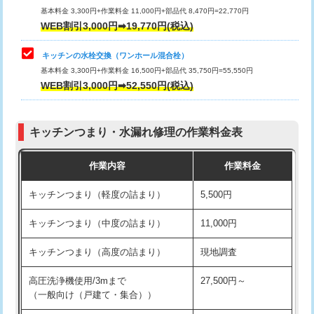
用/3ｍまで)
基本料金 3,300円+作業料金 11,000円+部品代 8,470円=22,770円
止水・漏水調査・防水処理・清掃・修
33,000円
WEB割引3,000円➡19,770円(税込)
理・調整・分解・加工など（重作業）
給水管工事※（塩ビ管（VP・HI）使
+8,800円
用（追加）/3ｍ超え)
キッチンの水栓交換（ワンホール混合栓）
お風呂タンク脱着
16,500円
基本料金 3,300円+作業料金 16,500円+部品代 35,750円=55,550円
給水管工事※（ライニング鋼管・銅
44,000円
WEB割引3,000円➡52,550円(税込)
その他部品の脱着
8,800円～
管・ポリ管・HT管使用/3ｍまで)
交換・取付（タンク）
22,000円+材料費
給水管工事※（ライニング鋼管・銅
+8,800円
管・ポリ管・HT管使用/3ｍ超え)
キッチンつまり・水漏れ修理の作業料金表
交換・取付(単水栓（壁付・デッキ
13,200円+材料費
式）)
排水管工事（土の掘削・埋め戻し作
11,000円~
作業内容
作業料金
業）
交換・取付(混合水栓（壁付・デッキ
16,500円+材料費
キッチンつまり（軽度の詰まり）
5,500円
式・ワンホール）)
排水管工事（排水管工事/3ｍまで）
55,000円
キッチンつまり（中度の詰まり）
11,000円
交換・取付(排水栓・排水トラップ
22,000円+材料費
排水管工事（追加 排水管工事/3ｍ超
+11,000円
（P/S/ポップアップ））
え）
キッチンつまり（高度の詰まり）
現地調査
交換・取付（その他部品）
11,000円+材料費
マス交換（土の掘削・埋め戻し作業）
11,000円~
高圧洗浄機使用/3mまで
27,500円～
（一般向け（戸建て・集合））
持込商品取付（単水栓）
13,200円
マス交換（深さ50㎝未満）
55,000円