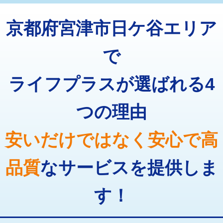
トーラー機使用/3mまで
33,000円
マス交換（深さ50㎝以上）
66,000円
京都府宮津市日ケ谷エリア
追加トーラー機使用/3m超え
+3,300円
コンクリート斫り（厚さ10㎝まで）
27,500円
カメラ調査
33,000円
で
コンクリート斫り（厚さ10㎝超え）
38,500円
桝清掃
8,800円
ライフプラスが選ばれる4
モルタル補修（厚さ10㎝まで）
27,500円
止水・漏水調査・防水処理・清掃・修
11,000円
理・調整・分解・加工など（軽作業）
モルタル補修（厚さ10㎝超え）
38,500円
つの理由
止水・漏水調査・防水処理・清掃・修
22,000円
追加人工
16,500円
理・調整・分解・加工など（中作業）
安いだけではなく安心で高
廃棄・処分
現場見積
止水・漏水調査・防水処理・清掃・修
33,000円
理・調整・分解・加工など（重作業）
品質
なサービスを提供しま
その他部品の脱着
8,800円～
す！
交換・取付（タンク）
22,000円+材料費
交換・取付(単水栓（壁付・デッキ
13,200円+材料費