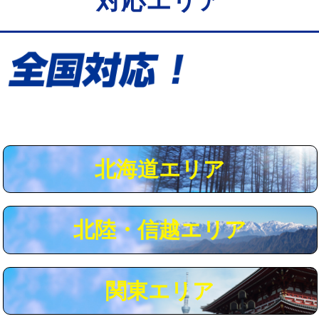
対応エリア
給水管工事※（保温材使用（バンド止
5,500円
め込み）)
給水管工事※（土の掘削・埋め戻し作
11,000円
業)
給水管工事※（塩ビ管（VP・HI）使
33,000円
用/3ｍまで)
給水管工事※（塩ビ管（VP・HI）使
+8,800円
用（追加）/3ｍ超え)
北海道エリア
給水管工事※（ライニング鋼管・銅
44,000円
管・ポリ管・HT管使用/3ｍまで)
北陸・信越エリア
給水管工事※（ライニング鋼管・銅
+8,800円
管・ポリ管・HT管使用/3ｍ超え)
マス交換（土の掘削・埋め戻し作業）
11,000円~
関東エリア
マス交換（深さ50㎝未満）
55,000円