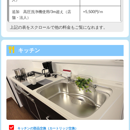
持込商品取付（混合水栓）
16,500円
追加 高圧洗浄機使用/3m超え（店
+5,500円/ｍ
持込商品取付（浄水器・分岐水栓）
16,500円
舗・法人）
持込商品取付（温水洗浄便座）
22,000円
上記の表をスクロールで他の料金もご覧になれます。
高度高圧洗浄換
現地調査
持込商品取付（普通便座⇔温水洗浄便
22,000円
トーラー作業
16,500円
座）
キッチン
トーラー機使用/3mまで
33,000円
給水管工事※（ホール加工)
16,500円
追加トーラー機使用/3m超え
+3,300円
給水管工事※（バンド止め)
3,300円
カメラ調査
33,000円
給水管工事※（支持金具設置)
5,500円
桝清掃
8,800円
給水管工事※（保温材使用（バンド止
5,500円
め込み）)
止水・漏水調査・防水処理・清掃・修
11,000円
理・調整・分解・加工など（軽作業）
給水管工事※（土の掘削・埋め戻し作
11,000円
業)
止水・漏水調査・防水処理・清掃・修
22,000円
理・調整・分解・加工など（中作業）
給水管工事※（塩ビ管（VP・HI）使
33,000円
キッチンの部品交換（カートリッジ交換）