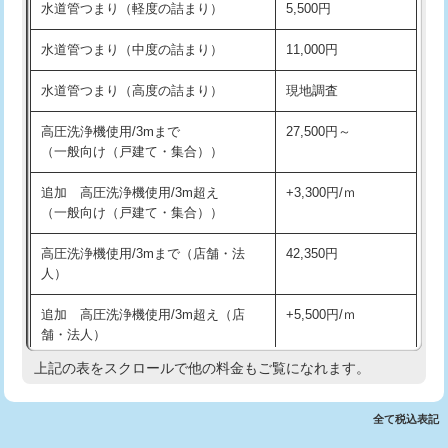
水道管つまり（軽度の詰まり）
5,500円
交換・取付(排水栓・排水トラップ
22,000円+材料費
洗面台設置
38,500円
（P/S/ポップアップ））
水道管つまり（中度の詰まり）
11,000円
化粧台設置
22,000円
交換・取付（その他部品）
11,000円+材料費
水道管つまり（高度の詰まり）
現地調査
追加人工
16,500円
持込商品取付（単水栓）
13,200円
高圧洗浄機使用/3mまで
27,500円～
廃棄・処分
現場見積
（一般向け（戸建て・集合））
持込商品取付（混合水栓）
16,500円
※給水管工事は20mmまでの価格です。
追加 高圧洗浄機使用/3m超え
+3,300円/ｍ
持込商品取付（浄水器・分岐水栓）
16,500円
（一般向け（戸建て・集合））
排水管工事（土の掘削・埋め戻し作
11,000円~
高圧洗浄機使用/3mまで（店舗・法
42,350円
業）
人）
排水管工事（排水管工事/3ｍまで）
55,000円
追加 高圧洗浄機使用/3m超え（店
+5,500円/ｍ
舗・法人）
排水管工事（追加 排水管工事/3ｍ超
+11,000円
え）
上記の表をスクロールで他の料金もご覧になれます。
高度高圧洗浄換
現地調査
マス交換（土の掘削・埋め戻し作業）
11,000円~
トーラー作業
16,500円
全て税込表記
マス交換（深さ50㎝未満）
55,000円