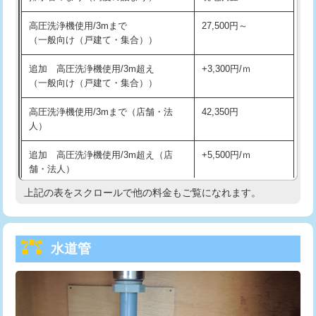
給水管工事※（バンド止め)
3,300円
高圧洗浄機使用/3mまで
27,500円～
（一般向け（戸建て・集合））
給水管工事※（支持金具設置)
5,500円
追加 高圧洗浄機使用/3m超え
+3,300円/ｍ
給水管工事※（保温材使用（バンド止
5,500円
（一般向け（戸建て・集合））
め込み）)
高圧洗浄機使用/3mまで（店舗・法
42,350円
給水管工事※（土の掘削・埋め戻し作
11,000円
人）
業)
追加 高圧洗浄機使用/3m超え（店
+5,500円/ｍ
給水管工事※（塩ビ管（VP・HI）使
33,000円
舗・法人）
用/3ｍまで)
上記の表をスクロールで他の料金もご覧になれます。
高度高圧洗浄換
現地調査
給水管工事※（塩ビ管（VP・HI）使
+8,800円
用（追加）/3ｍ超え)
トーラー作業
16,500円
給水管工事※（ライニング鋼管・銅
44,000円
水道管
トーラー機使用/3mまで
33,000円
管・ポリ管・HT管使用/3ｍまで)
追加トーラー機使用/3m超え
+3,300円
給水管工事※（ライニング鋼管・銅
+8,800円
管・ポリ管・HT管使用/3ｍ超え)
カメラ調査
33,000円