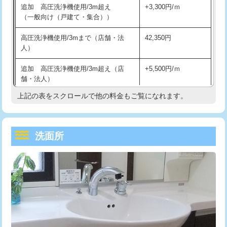
追加 高圧洗浄機使用/3m超え
+3,300円/ｍ
持込商品取付（混合水栓）
16,500円
マス交換（深さ50㎝以上）
66,000円
（一般向け（戸建て・集合））
持込商品取付（浄水器・分岐水栓）
16,500円
コンクリート斫り（厚さ10㎝まで）
27,500円
高圧洗浄機使用/3mまで（店舗・法
42,350円
人）
給水管工事※（ホール加工)
16,500円
コンクリート斫り（厚さ10㎝超え）
38,500円
追加 高圧洗浄機使用/3m超え（店
+5,500円/ｍ
給水管工事※（バンド止め)
3,300円
モルタル補修（厚さ10㎝まで）
27,500円
舗・法人）
給水管工事※（支持金具設置)
5,500円
モルタル補修（厚さ10㎝超え）
38,500円
上記の表をスクロールで他の料金もご覧になれます。
高度高圧洗浄換
現地調査
給水管工事※（保温材使用（バンド止
5,500円
洗面台設置
38,500円
トーラー作業
16,500円
め込み）)
洗面所
追加人工
16,500円
トーラー機使用/3mまで
33,000円
給水管工事※（土の掘削・埋め戻し作
11,000円
業)
廃棄・処分
現場見積
追加トーラー機使用/3m超え
+3,300円
給水管工事※（塩ビ管（VP・HI）使
33,000円
※給水管工事は20mmまでの価格です。
カメラ調査
33,000円
用/3ｍまで)
桝清掃
8,800円
給水管工事※（塩ビ管（VP・HI）使
+8,800円
用（追加）/3ｍ超え)
止水・漏水調査・防水処理・清掃・修
11,000円