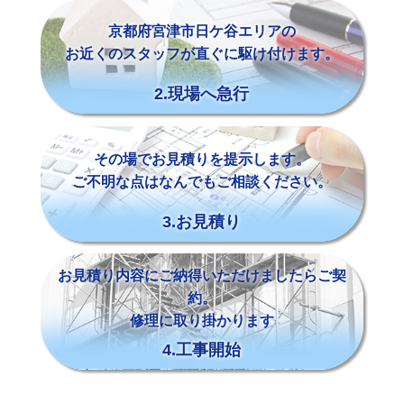
京都府宮津市日ケ谷エリアの
お近くのスタッフが直ぐに駆け付けます。
2.現場へ急行
その場でお見積りを提示します。
ご不明な点はなんでもご相談ください。
3.お見積り
お見積り内容にご納得いただけましたらご契
約。
修理に取り掛かります
4.工事開始