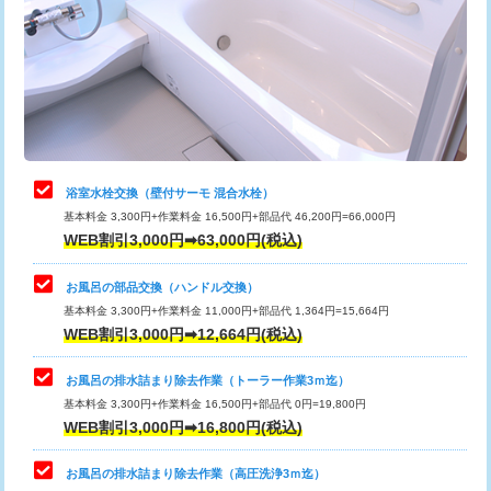
桝清掃
8,800円
止水・漏水調査・防水処理・清掃・修
11,000円
理・調整・分解・加工など（軽作業）
止水・漏水調査・防水処理・清掃・修
22,000円
理・調整・分解・加工など（中作業）
浴室水栓交換（壁付サーモ 混合水栓）
基本料金 3,300円+作業料金 16,500円+部品代 46,200円=66,000円
止水・漏水調査・防水処理・清掃・修
33,000円
WEB割引3,000円➡63,000円(税込)
理・調整・分解・加工など（重作業）
お風呂の部品交換（ハンドル交換）
トイレタンク脱着
16,500円
基本料金 3,300円+作業料金 11,000円+部品代 1,364円=15,664円
WEB割引3,000円➡12,664円(税込)
トイレ便器脱着
16,500円
タンクレストイレ脱着
33,000円
お風呂の排水詰まり除去作業（トーラー作業3ｍ迄）
基本料金 3,300円+作業料金 16,500円+部品代 0円=19,800円
小便器トイレ脱着
現地見積
WEB割引3,000円➡16,800円(税込)
その他部品の脱着
8,800円～
お風呂の排水詰まり除去作業（高圧洗浄3ｍ迄）