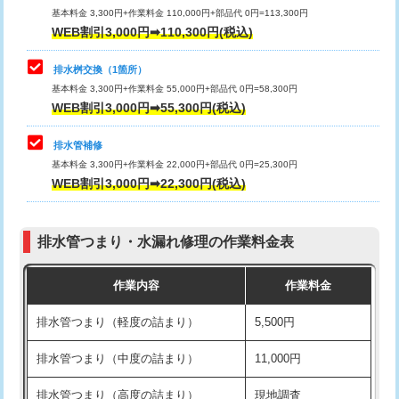
基本料金 3,300円+作業料金 110,000円+部品代 0円=113,300円
WEB割引3,000円➡110,300円(税込)
交換・取付（タンク）
22,000円+材料費
マス交換（深さ50㎝以上）
66,000円
交換・取付(単水栓（壁付・デッキ
13,200円+材料費
コンクリート斫り（厚さ10㎝まで）
27,500円
排水桝交換（1箇所）
式）)
基本料金 3,300円+作業料金 55,000円+部品代 0円=58,300円
コンクリート斫り（厚さ10㎝超え）
38,500円
WEB割引3,000円➡55,300円(税込)
交換・取付(混合水栓（壁付・デッキ
16,500円+材料費
式・ワンホール）)
モルタル補修（厚さ10㎝まで）
27,500円
排水管補修
基本料金 3,300円+作業料金 22,000円+部品代 0円=25,300円
交換・取付(排水栓・排水トラップ
22,000円+材料費
モルタル補修（厚さ10㎝超え）
38,500円
WEB割引3,000円➡22,300円(税込)
（P/S/ポップアップ））
台所シンク・作業台設置
現場見積
交換・取付（その他部品）
11,000円+材料費
排水管つまり・水漏れ修理の作業料金表
追加人工
16,500円
持込商品取付（単水栓）
13,200円
作業内容
作業料金
廃棄・処分
現場見積
持込商品取付（混合水栓）
16,500円
排水管つまり（軽度の詰まり）
5,500円
※給水管工事は20mmまでの価格です。
持込商品取付（浄水器・分岐水栓）
16,500円
排水管つまり（中度の詰まり）
11,000円
給水管工事※（ホール加工)
16,500円
排水管つまり（高度の詰まり）
現地調査