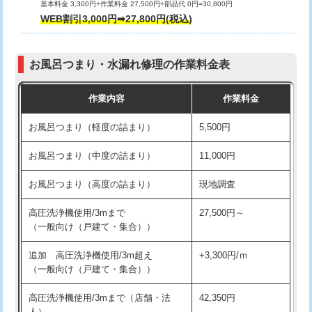
基本料金 3,300円+作業料金 27,500円+部品代 0円=30,800円
交換・取付（タンク）
22,000円+材料費
WEB割引3,000円➡27,800円(税込)
交換・取付（便器）
22,000円+材料費
お風呂つまり・水漏れ修理の作業料金表
交換・取付（普通便座）
11,000円+材料費
作業内容
作業料金
交換・取付（温水洗浄便座）
16,500円+材料費
お風呂つまり（軽度の詰まり）
5,500円
交換・取付(単水栓（壁付・デッキ
13,200円+材料費
式）)
お風呂つまり（中度の詰まり）
11,000円
交換・取付(混合水栓（壁付・デッキ
16,500円+材料費
お風呂つまり（高度の詰まり）
現地調査
式・ワンホール）)
高圧洗浄機使用/3mまで
27,500円～
交換・取付(排水栓・排水トラップ
22,000円+材料費
（一般向け（戸建て・集合））
（P/S/ポップアップ））
追加 高圧洗浄機使用/3m超え
+3,300円/ｍ
交換・取付（その他部品）
11,000円+材料費
（一般向け（戸建て・集合））
持込商品取付（単水栓）
13,200円
高圧洗浄機使用/3mまで（店舗・法
42,350円
人）