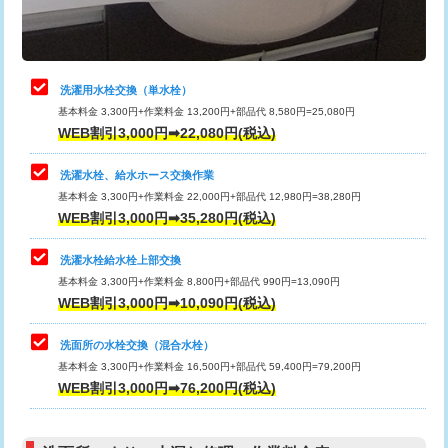
理・調整・分解・加工など（軽作業）
給水管工事※（ライニング鋼管・銅
44,000円
管・ポリ管・HT管使用/3ｍまで)
止水・漏水調査・防水処理・清掃・修
22,000円
理・調整・分解・加工など（中作業）
給水管工事※（ライニング鋼管・銅
+8,800円
洗濯用水栓交換（単水栓）
管・ポリ管・HT管使用/3ｍ超え)
基本料金 3,300円+作業料金 13,200円+部品代 8,580円=25,080円
止水・漏水調査・防水処理・清掃・修
33,000円
WEB割引3,000円➡22,080円(税込)
理・調整・分解・加工など（重作業）
排水管工事（土の掘削・埋め戻し作
11,000円~
業）
洗濯水栓、給水ホース交換作業
キッチンタンク脱着
16,500円
基本料金 3,300円+作業料金 22,000円+部品代 12,980円=38,280円
排水管工事（排水管工事/3ｍまで）
55,000円
WEB割引3,000円➡35,280円(税込)
その他部品の脱着
8,800円～
排水管工事（追加 排水管工事/3ｍ超
+11,000円
交換・取付（タンク）
22,000円+材料費
洗濯水栓給水栓上部交換
え）
基本料金 3,300円+作業料金 8,800円+部品代 990円=13,090円
交換・取付(単水栓（壁付・デッキ
13,200円+材料費
WEB割引3,000円➡10,090円(税込)
マス交換（土の掘削・埋め戻し作業）
11,000円~
式）)
洗面所の水栓交換（混合水栓）
マス交換（深さ50㎝未満）
55,000円
交換・取付(混合水栓（壁付・デッキ
16,500円+材料費
基本料金 3,300円+作業料金 16,500円+部品代 59,400円=79,200円
式・ワンホール）)
WEB割引3,000円➡76,200円(税込)
マス交換（深さ50㎝以上）
66,000円
交換・取付(排水栓・排水トラップ
22,000円+材料費
コンクリート斫り（厚さ10㎝まで）
27,500円
（P/S/ポップアップ））