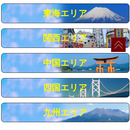
マス交換（深さ50㎝以上）
66,000円
東海エリア
コンクリート斫り（厚さ10㎝まで）
27,500円
コンクリート斫り（厚さ10㎝超え）
38,500円
関西エリア
モルタル補修（厚さ10㎝まで）
27,500円
モルタル補修（厚さ10㎝超え）
38,500円
中国エリア
追加人工
16,500円
廃棄・処分
現場見積
四国エリア
※給水管工事は20mmまでの価格です。
九州エリア