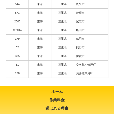
544
東海
三重県
松阪市
571
東海
三重県
鈴鹿市
2003
東海
三重県
尾鷲市
第2014
東海
三重県
亀山市
179
東海
三重県
鳥羽市
62
東海
三重県
熊野市
385
東海
三重県
伊賀市
61
東海
三重県
桑名郡木曽岬町
158
東海
三重県
員弁郡東員町
ホーム
作業料金
選ばれる理由