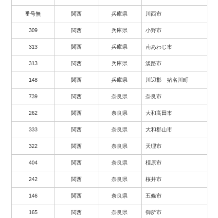
番号無
関西
兵庫県
川西市
309
関西
兵庫県
小野市
313
関西
兵庫県
南あわじ市
313
関西
兵庫県
淡路市
148
関西
兵庫県
川辺郡 猪名川町
739
関西
奈良県
奈良市
262
関西
奈良県
大和高田市
333
関西
奈良県
大和郡山市
322
関西
奈良県
天理市
404
関西
奈良県
橿原市
242
関西
奈良県
桜井市
146
関西
奈良県
五條市
165
関西
奈良県
御所市