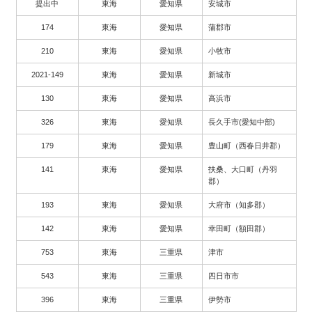
提出中
東海
愛知県
安城市
174
東海
愛知県
蒲郡市
210
東海
愛知県
小牧市
2021-149
東海
愛知県
新城市
130
東海
愛知県
高浜市
326
東海
愛知県
長久手市(愛知中部)
179
東海
愛知県
豊山町（西春日井郡）
141
東海
愛知県
扶桑、大口町（丹羽
郡）
193
東海
愛知県
大府市（知多郡）
142
東海
愛知県
幸田町（額田郡）
753
東海
三重県
津市
543
東海
三重県
四日市市
396
東海
三重県
伊勢市