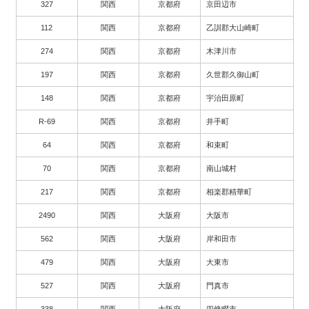
327
関西
京都府
京田辺市
112
関西
京都府
乙訓郡大山崎町
274
関西
京都府
木津川市
197
関西
京都府
久世郡久御山町
148
関西
京都府
宇治田原町
R-69
関西
京都府
井手町
64
関西
京都府
和束町
70
関西
京都府
南山城村
217
関西
京都府
相楽郡精華町
2490
関西
大阪府
大阪市
562
関西
大阪府
岸和田市
479
関西
大阪府
大東市
527
関西
大阪府
門真市
338
関西
大阪府
四條畷市