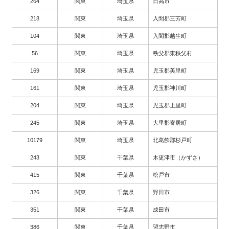
264
関東
埼玉県
日高市
218
関東
埼玉県
入間郡三芳町
104
関東
埼玉県
入間郡越生町
56
関東
埼玉県
秩父郡東秩父村
169
関東
埼玉県
児玉郡美里町
161
関東
埼玉県
児玉郡神川町
204
関東
埼玉県
児玉郡上里町
245
関東
埼玉県
大里郡寄居町
10179
関東
埼玉県
北葛飾郡杉戸町
243
関東
千葉県
木更津市（かずさ）
415
関東
千葉県
松戸市
326
関東
千葉県
野田市
351
関東
千葉県
成田市
386
関東
千葉県
習志野市