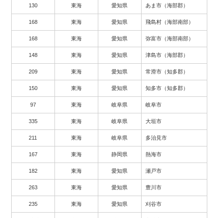
130
東海
愛知県
あま市（海部郡）
168
東海
愛知県
飛島村（海部南部）
168
東海
愛知県
弥富市（海部南部）
148
東海
愛知県
津島市（海部郡）
209
東海
愛知県
常滑市（知多郡）
150
東海
愛知県
知多市（知多郡）
97
東海
岐阜県
岐阜市
335
東海
岐阜県
大垣市
211
東海
岐阜県
多治見市
167
東海
静岡県
熱海市
182
東海
愛知県
瀬戸市
263
東海
愛知県
豊川市
235
東海
愛知県
刈谷市