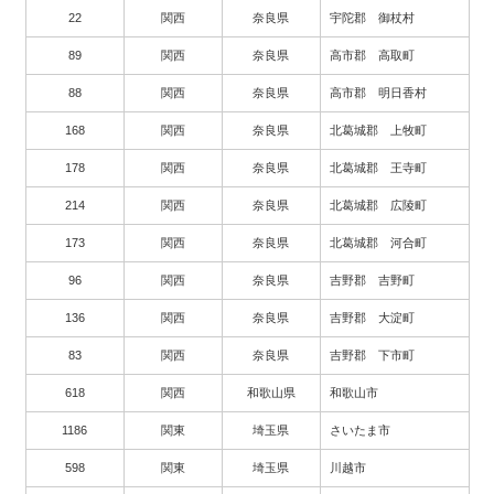
22
関西
奈良県
宇陀郡 御杖村
89
関西
奈良県
高市郡 高取町
88
関西
奈良県
高市郡 明日香村
168
関西
奈良県
北葛城郡 上牧町
178
関西
奈良県
北葛城郡 王寺町
214
関西
奈良県
北葛城郡 広陵町
173
関西
奈良県
北葛城郡 河合町
96
関西
奈良県
吉野郡 吉野町
136
関西
奈良県
吉野郡 大淀町
83
関西
奈良県
吉野郡 下市町
618
関西
和歌山県
和歌山市
1186
関東
埼玉県
さいたま市
598
関東
埼玉県
川越市