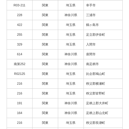
R03-211
関東
埼玉県
幸手市
228
関東
神奈川県
三浦市
422
関東
埼玉県
鶴ヶ島市
255
関東
埼玉県
足立郡伊奈町
329
関東
埼玉県
入間市
614
関東
神奈川県
座間市
南第252
関東
神奈川県
南足柄市
R02125
関東
埼玉県
比企郡鳩山町
216
関東
埼玉県
秩父郡横瀬町
216
関東
埼玉県
秩父郡皆野町
191
関東
神奈川県
足柄上郡大井町
164
関東
神奈川県
足柄上郡山北町
216
関東
埼玉県
秩父郡長瀞町