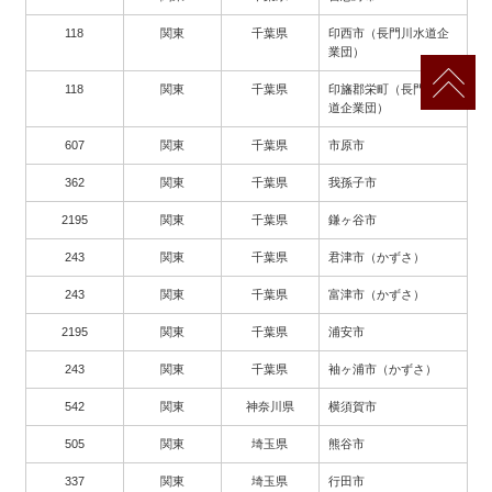
118
関東
千葉県
印西市（長門川水道企
業団）
118
関東
千葉県
印旛郡栄町（長門川水
道企業団）
607
関東
千葉県
市原市
362
関東
千葉県
我孫子市
2195
関東
千葉県
鎌ヶ谷市
243
関東
千葉県
君津市（かずさ）
243
関東
千葉県
富津市（かずさ）
2195
関東
千葉県
浦安市
243
関東
千葉県
袖ヶ浦市（かずさ）
542
関東
神奈川県
横須賀市
505
関東
埼玉県
熊谷市
337
関東
埼玉県
行田市