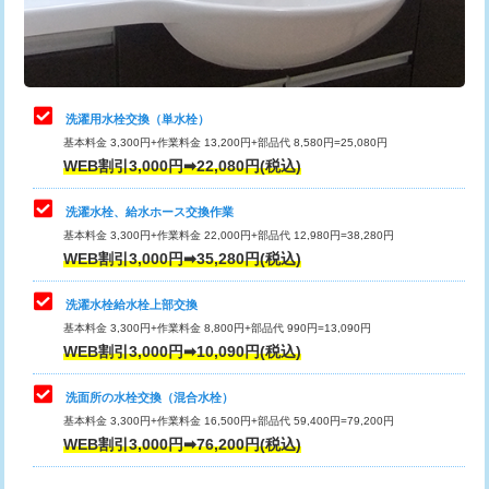
用（追加）/3ｍ超え)
止水・漏水調査・防水処理・清掃・修
11,000円
理・調整・分解・加工など（軽作業）
給水管工事※（ライニング鋼管・銅
44,000円
管・ポリ管・HT管使用/3ｍまで)
止水・漏水調査・防水処理・清掃・修
22,000円
理・調整・分解・加工など（中作業）
給水管工事※（ライニング鋼管・銅
+8,800円
洗濯用水栓交換（単水栓）
管・ポリ管・HT管使用/3ｍ超え)
基本料金 3,300円+作業料金 13,200円+部品代 8,580円=25,080円
止水・漏水調査・防水処理・清掃・修
33,000円
WEB割引3,000円➡22,080円(税込)
理・調整・分解・加工など（重作業）
排水管工事（土の掘削・埋め戻し作
11,000円~
業）
洗濯水栓、給水ホース交換作業
キッチンタンク脱着
16,500円
基本料金 3,300円+作業料金 22,000円+部品代 12,980円=38,280円
排水管工事（排水管工事/3ｍまで）
55,000円
WEB割引3,000円➡35,280円(税込)
その他部品の脱着
8,800円～
排水管工事（追加 排水管工事/3ｍ超
+11,000円
交換・取付（タンク）
22,000円+材料費
洗濯水栓給水栓上部交換
え）
基本料金 3,300円+作業料金 8,800円+部品代 990円=13,090円
交換・取付(単水栓（壁付・デッキ
13,200円+材料費
WEB割引3,000円➡10,090円(税込)
マス交換（土の掘削・埋め戻し作業）
11,000円~
式）)
洗面所の水栓交換（混合水栓）
マス交換（深さ50㎝未満）
55,000円
交換・取付(混合水栓（壁付・デッキ
16,500円+材料費
基本料金 3,300円+作業料金 16,500円+部品代 59,400円=79,200円
式・ワンホール）)
WEB割引3,000円➡76,200円(税込)
マス交換（深さ50㎝以上）
66,000円
交換・取付(排水栓・排水トラップ
22,000円+材料費