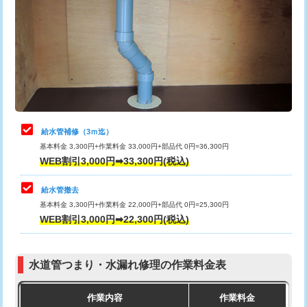
カメラ調査
33,000円
排水管工事（土の掘削・埋め戻し作
11,000円~
桝清掃
8,800円
業）
止水・漏水調査・防水処理・清掃・修
11,000円
排水管工事（排水管工事/3ｍまで）
55,000円
理・調整・分解・加工など（軽作業）
排水管工事（追加 排水管工事/3ｍ超
+11,000円
止水・漏水調査・防水処理・清掃・修
22,000円
え）
理・調整・分解・加工など（中作業）
給水管補修（3ｍ迄）
マス交換（土の掘削・埋め戻し作業）
11,000円~
基本料金 3,300円+作業料金 33,000円+部品代 0円=36,300円
止水・漏水調査・防水処理・清掃・修
33,000円
WEB割引3,000円➡33,300円(税込)
理・調整・分解・加工など（重作業）
マス交換（深さ50㎝未満）
55,000円
給水管撤去
その他部品の脱着
8,800円～
マス交換（深さ50㎝以上）
66,000円
基本料金 3,300円+作業料金 22,000円+部品代 0円=25,300円
WEB割引3,000円➡22,300円(税込)
交換・取付（タンク）
22,000円+材料費
コンクリート斫り（厚さ10㎝まで）
27,500円
交換・取付(単水栓（壁付・デッキ
13,200円+材料費
コンクリート斫り（厚さ10㎝超え）
38,500円
式）)
水道管つまり・水漏れ修理の作業料金表
モルタル補修（厚さ10㎝まで）
27,500円
交換・取付(混合水栓（壁付・デッキ
16,500円+材料費
作業内容
作業料金
式・ワンホール）)
モルタル補修（厚さ10㎝超え）
38,500円