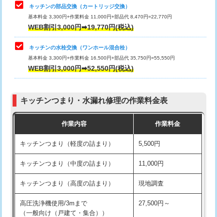
給水管工事※（塩ビ管（VP・HI）使
33,000円
キッチンの部品交換（カートリッジ交換）
用/3ｍまで)
基本料金 3,300円+作業料金 11,000円+部品代 8,470円=22,770円
止水・漏水調査・防水処理・清掃・修
33,000円
WEB割引3,000円➡19,770円(税込)
理・調整・分解・加工など（重作業）
給水管工事※（塩ビ管（VP・HI）使
+8,800円
用（追加）/3ｍ超え)
キッチンの水栓交換（ワンホール混合栓）
お風呂タンク脱着
16,500円
基本料金 3,300円+作業料金 16,500円+部品代 35,750円=55,550円
給水管工事※（ライニング鋼管・銅
44,000円
WEB割引3,000円➡52,550円(税込)
その他部品の脱着
8,800円～
管・ポリ管・HT管使用/3ｍまで)
交換・取付（タンク）
22,000円+材料費
給水管工事※（ライニング鋼管・銅
+8,800円
管・ポリ管・HT管使用/3ｍ超え)
キッチンつまり・水漏れ修理の作業料金表
交換・取付(単水栓（壁付・デッキ
13,200円+材料費
式）)
排水管工事（土の掘削・埋め戻し作
11,000円~
作業内容
作業料金
業）
交換・取付(混合水栓（壁付・デッキ
16,500円+材料費
キッチンつまり（軽度の詰まり）
5,500円
式・ワンホール）)
排水管工事（排水管工事/3ｍまで）
55,000円
キッチンつまり（中度の詰まり）
11,000円
交換・取付(排水栓・排水トラップ
22,000円+材料費
排水管工事（追加 排水管工事/3ｍ超
+11,000円
（P/S/ポップアップ））
え）
キッチンつまり（高度の詰まり）
現地調査
交換・取付（その他部品）
11,000円+材料費
マス交換（土の掘削・埋め戻し作業）
11,000円~
高圧洗浄機使用/3mまで
27,500円～
（一般向け（戸建て・集合））