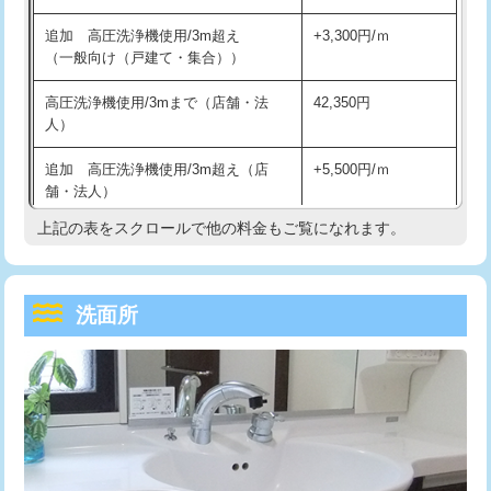
持込商品取付（単水栓）
13,200円
マス交換（深さ50㎝未満）
55,000円
追加 高圧洗浄機使用/3m超え
+3,300円/ｍ
持込商品取付（混合水栓）
16,500円
マス交換（深さ50㎝以上）
66,000円
（一般向け（戸建て・集合））
持込商品取付（浄水器・分岐水栓）
16,500円
コンクリート斫り（厚さ10㎝まで）
27,500円
高圧洗浄機使用/3mまで（店舗・法
42,350円
人）
給水管工事※（ホール加工)
16,500円
コンクリート斫り（厚さ10㎝超え）
38,500円
追加 高圧洗浄機使用/3m超え（店
+5,500円/ｍ
給水管工事※（バンド止め)
3,300円
モルタル補修（厚さ10㎝まで）
27,500円
舗・法人）
給水管工事※（支持金具設置)
5,500円
モルタル補修（厚さ10㎝超え）
38,500円
上記の表をスクロールで他の料金もご覧になれます。
高度高圧洗浄換
現地調査
給水管工事※（保温材使用（バンド止
5,500円
洗面台設置
38,500円
トーラー作業
16,500円
め込み）)
洗面所
追加人工
16,500円
トーラー機使用/3mまで
33,000円
給水管工事※（土の掘削・埋め戻し作
11,000円
業)
廃棄・処分
現場見積
追加トーラー機使用/3m超え
+3,300円
給水管工事※（塩ビ管（VP・HI）使
33,000円
※給水管工事は20mmまでの価格です。
カメラ調査
33,000円
用/3ｍまで)
桝清掃
8,800円
給水管工事※（塩ビ管（VP・HI）使
+8,800円