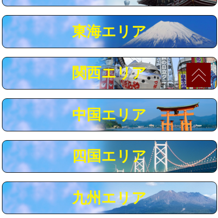
マス交換（深さ50㎝以上）
66,000円
東海エリア
コンクリート斫り（厚さ10㎝まで）
27,500円
コンクリート斫り（厚さ10㎝超え）
38,500円
関西エリア
モルタル補修（厚さ10㎝まで）
27,500円
モルタル補修（厚さ10㎝超え）
38,500円
中国エリア
追加人工
16,500円
廃棄・処分
現場見積
四国エリア
※給水管工事は20mmまでの価格です。
九州エリア