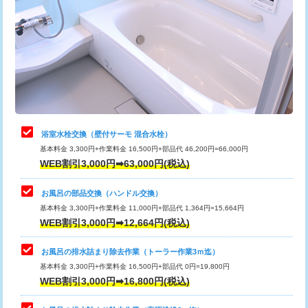
カメラ調査
33,000円
桝清掃
8,800円
止水・漏水調査・防水処理・清掃・修
11,000円
理・調整・分解・加工など（軽作業）
止水・漏水調査・防水処理・清掃・修
22,000円
理・調整・分解・加工など（中作業）
浴室水栓交換（壁付サーモ 混合水栓）
基本料金 3,300円+作業料金 16,500円+部品代 46,200円=66,000円
止水・漏水調査・防水処理・清掃・修
33,000円
WEB割引3,000円➡63,000円(税込)
理・調整・分解・加工など（重作業）
お風呂の部品交換（ハンドル交換）
トイレタンク脱着
16,500円
基本料金 3,300円+作業料金 11,000円+部品代 1,364円=15,664円
WEB割引3,000円➡12,664円(税込)
トイレ便器脱着
16,500円
タンクレストイレ脱着
33,000円
お風呂の排水詰まり除去作業（トーラー作業3ｍ迄）
基本料金 3,300円+作業料金 16,500円+部品代 0円=19,800円
小便器トイレ脱着
現地見積
WEB割引3,000円➡16,800円(税込)
その他部品の脱着
8,800円～