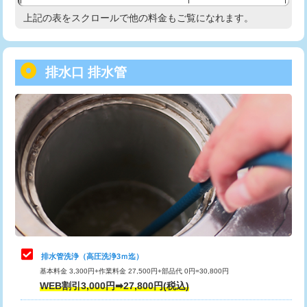
給水管工事※（塩ビ管（VP・HI）使
33,000円
上記の表をスクロールで他の料金もご覧になれます。
高度高圧洗浄換
現地調査
用/3ｍまで)
トーラー作業
16,500円
給水管工事※（塩ビ管（VP・HI）使
+8,800円
用（追加）/3ｍ超え)
排水口 排水管
トーラー機使用/3mまで
33,000円
給水管工事※（ライニング鋼管・銅
44,000円
追加トーラー機使用/3m超え
+3,300円
管・ポリ管・HT管使用/3ｍまで)
カメラ調査
33,000円
給水管工事※（ライニング鋼管・銅
+8,800円
管・ポリ管・HT管使用/3ｍ超え)
桝清掃
8,800円
排水管工事（土の掘削・埋め戻し作
11,000円~
止水・漏水調査・防水処理・清掃・修
11,000円
業）
理・調整・分解・加工など（軽作業）
排水管工事（排水管工事/3ｍまで）
55,000円
止水・漏水調査・防水処理・清掃・修
22,000円
理・調整・分解・加工など（中作業）
排水管工事（追加 排水管工事/3ｍ超
+11,000円
排水管洗浄（高圧洗浄3ｍ迄）
え）
基本料金 3,300円+作業料金 27,500円+部品代 0円=30,800円
止水・漏水調査・防水処理・清掃・修
33,000円
WEB割引3,000円➡27,800円(税込)
理・調整・分解・加工など（重作業）
マス交換（土の掘削・埋め戻し作業）
11,000円~