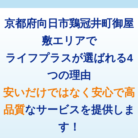
マス交換（深さ50㎝未満）
55,000円
トーラー機使用/3mまで
33,000円
マス交換（深さ50㎝以上）
66,000円
京都府向日市鶏冠井町御屋
追加トーラー機使用/3m超え
+3,300円
コンクリート斫り（厚さ10㎝まで）
27,500円
カメラ調査
33,000円
敷エリアで
コンクリート斫り（厚さ10㎝超え）
38,500円
桝清掃
8,800円
ライフプラスが選ばれる4
モルタル補修（厚さ10㎝まで）
27,500円
止水・漏水調査・防水処理・清掃・修
11,000円
理・調整・分解・加工など（軽作業）
モルタル補修（厚さ10㎝超え）
38,500円
つの理由
止水・漏水調査・防水処理・清掃・修
22,000円
追加人工
16,500円
理・調整・分解・加工など（中作業）
安いだけではなく安心で高
廃棄・処分
現場見積
止水・漏水調査・防水処理・清掃・修
33,000円
理・調整・分解・加工など（重作業）
品質
なサービスを提供しま
その他部品の脱着
8,800円～
す！
交換・取付（タンク）
22,000円+材料費