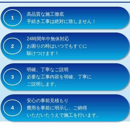
交換・取付(単水栓（壁付・デッキ
13,200円+材料費
式）)
高品質な施工徹底
1
交換・取付(混合水栓（壁付・デッキ
16,500円+材料費
手続き工事は絶対に致しません！
式・ワンホール）)
交換・取付(排水栓・排水トラップ
22,000円+材料費
24時間年中無休対応
（P/S/ポップアップ））
2
お困りの時はいつでもすぐに
駆けつけます！
交換・取付（その他部品）
11,000円+材料費
持込商品取付（単水栓）
13,200円
明確、丁寧なご説明
3
必要な工事内容を明確、丁寧に
持込商品取付（混合水栓）
16,500円
ご説明します。
持込商品取付（浄水器・分岐水栓）
16,500円
安心の事前見積もり
給水管工事※（ホール加工)
16,500円
4
費用を事前に明示し、ご納得
いただいたうえで施工を行います。
給水管工事※（バンド止め)
3,300円
給水管工事※（支持金具設置)
5,500円