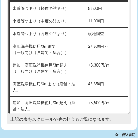
水道管つまり（軽度の詰まり）
5,500円
交換・取付(排水栓・排水トラップ
22,000円+材料費
洗面台設置
38,500円
（P/S/ポップアップ））
水道管つまり（中度の詰まり）
11,000円
化粧台設置
22,000円
交換・取付（その他部品）
11,000円+材料費
水道管つまり（高度の詰まり）
現地調査
追加人工
16,500円
持込商品取付（単水栓）
13,200円
高圧洗浄機使用/3mまで
27,500円～
廃棄・処分
現場見積
（一般向け（戸建て・集合））
持込商品取付（混合水栓）
16,500円
※給水管工事は20mmまでの価格です。
追加 高圧洗浄機使用/3m超え
+3,300円/ｍ
持込商品取付（浄水器・分岐水栓）
16,500円
（一般向け（戸建て・集合））
排水管工事（土の掘削・埋め戻し作
11,000円~
高圧洗浄機使用/3mまで（店舗・法
42,350円
業）
人）
排水管工事（排水管工事/3ｍまで）
55,000円
追加 高圧洗浄機使用/3m超え（店
+5,500円/ｍ
舗・法人）
排水管工事（追加 排水管工事/3ｍ超
+11,000円
え）
上記の表をスクロールで他の料金もご覧になれます。
高度高圧洗浄換
現地調査
マス交換（土の掘削・埋め戻し作業）
11,000円~
トーラー作業
16,500円
全て税込表記