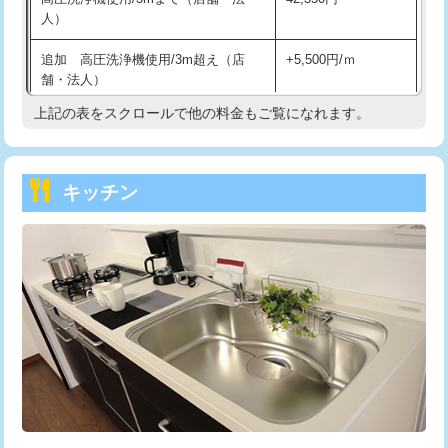
人）
持込商品取付（混合水栓）
16,500円
追加 高圧洗浄機使用/3m超え（店
+5,500円/ｍ
持込商品取付（浄水器・分岐水栓）
16,500円
舗・法人）
持込商品取付（温水洗浄便座）
22,000円
上記の表をスクロールで他の料金もご覧になれます。
高度高圧洗浄換
現地調査
持込商品取付（普通便座⇔温水洗浄便
22,000円
トーラー作業
16,500円
座）
キッチン
トーラー機使用/3mまで
33,000円
給水管工事※（ホール加工)
16,500円
追加トーラー機使用/3m超え
+3,300円
給水管工事※（バンド止め)
3,300円
カメラ調査
33,000円
給水管工事※（支持金具設置)
5,500円
桝清掃
8,800円
給水管工事※（保温材使用（バンド止
5,500円
め込み）)
止水・漏水調査・防水処理・清掃・修
11,000円
理・調整・分解・加工など（軽作業）
給水管工事※（土の掘削・埋め戻し作
11,000円
業)
止水・漏水調査・防水処理・清掃・修
22,000円
理・調整・分解・加工など（中作業）