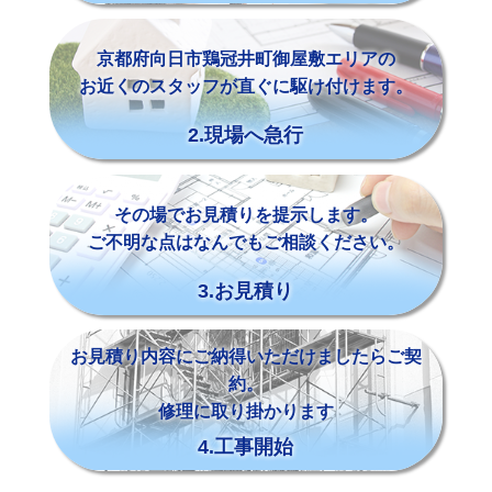
京都府向日市鶏冠井町御屋敷エリアの
お近くのスタッフが直ぐに駆け付けます。
2.現場へ急行
その場でお見積りを提示します。
ご不明な点はなんでもご相談ください。
3.お見積り
お見積り内容にご納得いただけましたらご契
約。
修理に取り掛かります
4.工事開始