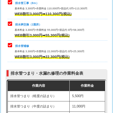
排水管工事（8ｍ）
その他部品の脱着
8,800円～
マス交換（深さ50㎝未満）
55,000円
基本料金 3,300円+作業料金 110,000円+部品代 0円=113,300円
WEB割引3,000円➡110,300円(税込)
交換・取付（タンク）
22,000円+材料費
マス交換（深さ50㎝以上）
66,000円
交換・取付(単水栓（壁付・デッキ
13,200円+材料費
コンクリート斫り（厚さ10㎝まで）
27,500円
排水桝交換（1箇所）
式）)
基本料金 3,300円+作業料金 55,000円+部品代 0円=58,300円
コンクリート斫り（厚さ10㎝超え）
38,500円
WEB割引3,000円➡55,300円(税込)
交換・取付(混合水栓（壁付・デッキ
16,500円+材料費
式・ワンホール）)
モルタル補修（厚さ10㎝まで）
27,500円
排水管補修
基本料金 3,300円+作業料金 22,000円+部品代 0円=25,300円
交換・取付(排水栓・排水トラップ
22,000円+材料費
モルタル補修（厚さ10㎝超え）
38,500円
WEB割引3,000円➡22,300円(税込)
（P/S/ポップアップ））
台所シンク・作業台設置
現場見積
交換・取付（その他部品）
11,000円+材料費
排水管つまり・水漏れ修理の作業料金表
追加人工
16,500円
持込商品取付（単水栓）
13,200円
作業内容
作業料金
廃棄・処分
現場見積
持込商品取付（混合水栓）
16,500円
排水管つまり（軽度の詰まり）
5,500円
※給水管工事は20mmまでの価格です。
持込商品取付（浄水器・分岐水栓）
16,500円
排水管つまり（中度の詰まり）
11,000円
給水管工事※（ホール加工)
16,500円