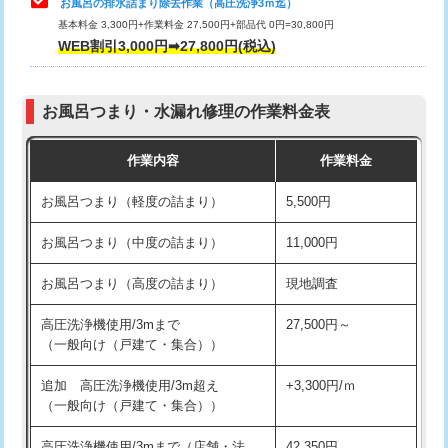
お風呂の排水詰まり除去作業（高圧洗浄3ｍ迄）
基本料金 3,300円+作業料金 27,500円+部品代 0円=30,800円
交換・取付（タンク）
22,000円+材料費
WEB割引3,000円➡27,800円(税込)
交換・取付（便器）
22,000円+材料費
お風呂つまり・水漏れ修理の作業料金表
交換・取付（普通便座）
11,000円+材料費
作業内容
作業料金
交換・取付（温水洗浄便座）
16,500円+材料費
お風呂つまり（軽度の詰まり）
5,500円
交換・取付(単水栓（壁付・デッキ
13,200円+材料費
式）)
お風呂つまり（中度の詰まり）
11,000円
交換・取付(混合水栓（壁付・デッキ
16,500円+材料費
お風呂つまり（高度の詰まり）
現地調査
式・ワンホール）)
高圧洗浄機使用/3mまで
27,500円～
交換・取付(排水栓・排水トラップ
22,000円+材料費
（一般向け（戸建て・集合））
（P/S/ポップアップ））
追加 高圧洗浄機使用/3m超え
+3,300円/ｍ
交換・取付（その他部品）
11,000円+材料費
（一般向け（戸建て・集合））
持込商品取付（単水栓）
13,200円
高圧洗浄機使用/3mまで（店舗・法
42,350円