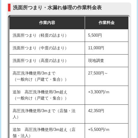
コンクリート斫り（厚さ10㎝まで）
27,500円
（P/S/ポップアップ））
洗面所つまり・水漏れ修理の作業料金表
コンクリート斫り（厚さ10㎝超え）
38,500円
交換・取付（その他部品）
11,000円+材料費
作業内容
作業料金
モルタル補修（厚さ10㎝まで）
27,500円
持込商品取付（単水栓）
13,200円
洗面所つまり（軽度の詰まり）
5,500円
モルタル補修（厚さ10㎝超え）
38,500円
持込商品取付（混合水栓）
16,500円
洗面所つまり（中度の詰まり）
11,000円
洗面台設置
38,500円
持込商品取付（浄水器・分岐水栓）
16,500円
洗面所つまり（高度の詰まり）
現地調査
バスタブ設置
現場見積
給水管工事※（ホール加工)
16,500円
高圧洗浄機使用/3mまで
27,500円～
追加人工
16,500円
（一般向け（戸建て・集合））
給水管工事※（バンド止め)
3,300円
廃棄・処分
現場見積
追加 高圧洗浄機使用/3m超え
+3,300円/ｍ
給水管工事※（支持金具設置)
5,500円
（一般向け（戸建て・集合））
※給水管工事は20mmまでの価格です。
給水管工事※（保温材使用（バンド止
5,500円
高圧洗浄機使用/3mまで（店舗・法
42,350円
め込み）)
人）
給水管工事※（土の掘削・埋め戻し作
11,000円
追加 高圧洗浄機使用/3m超え（店
+5,500円/ｍ
業)
舗・法人）