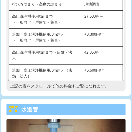
排水管つまり（高度の詰まり）
現地調査
給水管工事※（バンド止め)
3,300円
高圧洗浄機使用/3mまで
27,500円～
（一般向け（戸建て・集合））
給水管工事※（支持金具設置)
5,500円
追加 高圧洗浄機使用/3m超え
+3,300円/ｍ
給水管工事※（保温材使用（バンド止
5,500円
（一般向け（戸建て・集合））
め込み）)
高圧洗浄機使用/3mまで（店舗・法
42,350円
給水管工事※（土の掘削・埋め戻し作
11,000円
人）
業)
追加 高圧洗浄機使用/3m超え（店
+5,500円/ｍ
給水管工事※（塩ビ管（VP・HI）使
33,000円
舗・法人）
用/3ｍまで)
上記の表をスクロールで他の料金もご覧になれます。
高度高圧洗浄換
現地調査
給水管工事※（塩ビ管（VP・HI）使
+8,800円
用（追加）/3ｍ超え)
トーラー作業
16,500円
給水管工事※（ライニング鋼管・銅
44,000円
水道管
トーラー機使用/3mまで
33,000円
管・ポリ管・HT管使用/3ｍまで)
追加トーラー機使用/3m超え
+3,300円
給水管工事※（ライニング鋼管・銅
+8,800円
管・ポリ管・HT管使用/3ｍ超え)