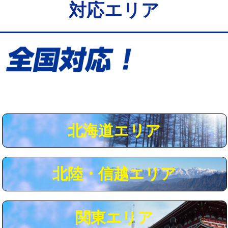
対応エリア
給水管工事※（保温材使用（バンド止
5,500円
め込み）)
給水管工事※（土の掘削・埋め戻し作
11,000円
業)
給水管工事※（塩ビ管（VP・HI）使
33,000円
用/3ｍまで)
給水管工事※（塩ビ管（VP・HI）使
+8,800円
用（追加）/3ｍ超え)
北海道エリア
給水管工事※（ライニング鋼管・銅
44,000円
管・ポリ管・HT管使用/3ｍまで)
北陸・信越エリア
給水管工事※（ライニング鋼管・銅
+8,800円
管・ポリ管・HT管使用/3ｍ超え)
マス交換（土の掘削・埋め戻し作業）
11,000円~
関東エリア
マス交換（深さ50㎝未満）
55,000円