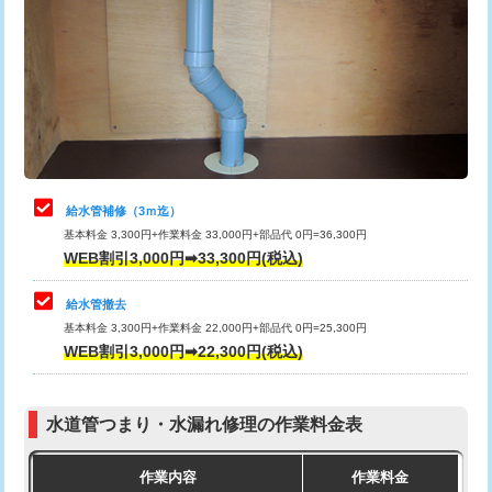
カメラ調査
33,000円
排水管工事（土の掘削・埋め戻し作
11,000円~
桝清掃
8,800円
業）
止水・漏水調査・防水処理・清掃・修
11,000円
排水管工事（排水管工事/3ｍまで）
55,000円
理・調整・分解・加工など（軽作業）
排水管工事（追加 排水管工事/3ｍ超
+11,000円
止水・漏水調査・防水処理・清掃・修
22,000円
え）
理・調整・分解・加工など（中作業）
給水管補修（3ｍ迄）
マス交換（土の掘削・埋め戻し作業）
11,000円~
基本料金 3,300円+作業料金 33,000円+部品代 0円=36,300円
止水・漏水調査・防水処理・清掃・修
33,000円
WEB割引3,000円➡33,300円(税込)
理・調整・分解・加工など（重作業）
マス交換（深さ50㎝未満）
55,000円
給水管撤去
その他部品の脱着
8,800円～
マス交換（深さ50㎝以上）
66,000円
基本料金 3,300円+作業料金 22,000円+部品代 0円=25,300円
WEB割引3,000円➡22,300円(税込)
交換・取付（タンク）
22,000円+材料費
コンクリート斫り（厚さ10㎝まで）
27,500円
交換・取付(単水栓（壁付・デッキ
13,200円+材料費
コンクリート斫り（厚さ10㎝超え）
38,500円
式）)
水道管つまり・水漏れ修理の作業料金表
モルタル補修（厚さ10㎝まで）
27,500円
交換・取付(混合水栓（壁付・デッキ
16,500円+材料費
作業内容
作業料金
式・ワンホール）)
モルタル補修（厚さ10㎝超え）
38,500円