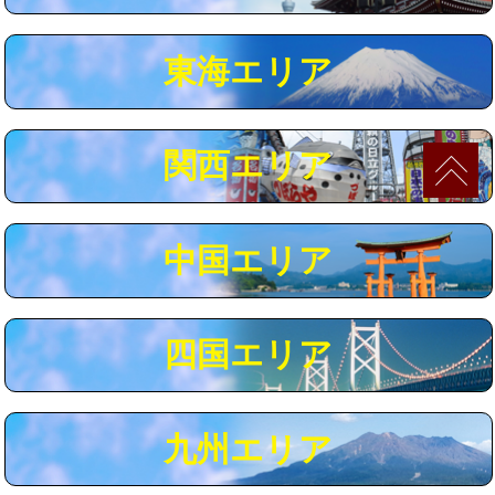
マス交換（深さ50㎝以上）
66,000円
東海エリア
コンクリート斫り（厚さ10㎝まで）
27,500円
コンクリート斫り（厚さ10㎝超え）
38,500円
関西エリア
モルタル補修（厚さ10㎝まで）
27,500円
モルタル補修（厚さ10㎝超え）
38,500円
中国エリア
追加人工
16,500円
廃棄・処分
現場見積
四国エリア
※給水管工事は20mmまでの価格です。
九州エリア