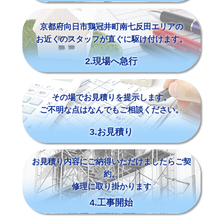
京都府向日市鶏冠井町南七反田エリアの
お近くのスタッフが直ぐに駆け付けます。
2.現場へ急行
その場でお見積りを提示します。
ご不明な点はなんでもご相談ください。
3.お見積り
お見積り内容にご納得いただけましたらご契
約。
修理に取り掛かります
4.工事開始