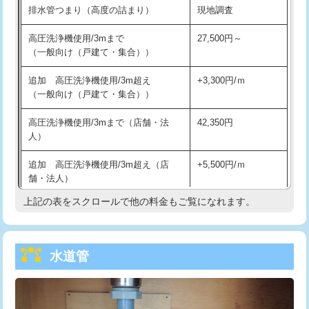
排水管つまり（高度の詰まり）
現地調査
給水管工事※（バンド止め)
3,300円
高圧洗浄機使用/3mまで
27,500円～
（一般向け（戸建て・集合））
給水管工事※（支持金具設置)
5,500円
追加 高圧洗浄機使用/3m超え
+3,300円/ｍ
給水管工事※（保温材使用（バンド止
5,500円
（一般向け（戸建て・集合））
め込み）)
高圧洗浄機使用/3mまで（店舗・法
42,350円
給水管工事※（土の掘削・埋め戻し作
11,000円
人）
業)
追加 高圧洗浄機使用/3m超え（店
+5,500円/ｍ
給水管工事※（塩ビ管（VP・HI）使
33,000円
舗・法人）
用/3ｍまで)
上記の表をスクロールで他の料金もご覧になれます。
高度高圧洗浄換
現地調査
給水管工事※（塩ビ管（VP・HI）使
+8,800円
用（追加）/3ｍ超え)
トーラー作業
16,500円
給水管工事※（ライニング鋼管・銅
44,000円
水道管
トーラー機使用/3mまで
33,000円
管・ポリ管・HT管使用/3ｍまで)
追加トーラー機使用/3m超え
+3,300円
給水管工事※（ライニング鋼管・銅
+8,800円
管・ポリ管・HT管使用/3ｍ超え)