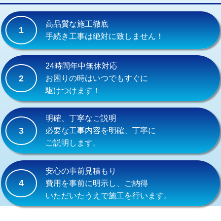
交換・取付(単水栓（壁付・デッキ
13,200円+材料費
式）)
高品質な施工徹底
1
交換・取付(混合水栓（壁付・デッキ
16,500円+材料費
手続き工事は絶対に致しません！
式・ワンホール）)
交換・取付(排水栓・排水トラップ
22,000円+材料費
24時間年中無休対応
（P/S/ポップアップ））
2
お困りの時はいつでもすぐに
駆けつけます！
交換・取付（その他部品）
11,000円+材料費
持込商品取付（単水栓）
13,200円
明確、丁寧なご説明
3
必要な工事内容を明確、丁寧に
持込商品取付（混合水栓）
16,500円
ご説明します。
持込商品取付（浄水器・分岐水栓）
16,500円
安心の事前見積もり
給水管工事※（ホール加工)
16,500円
4
費用を事前に明示し、ご納得
いただいたうえで施工を行います。
給水管工事※（バンド止め)
3,300円
給水管工事※（支持金具設置)
5,500円