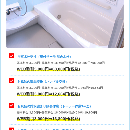
カメラ調査
33,000円
桝清掃
8,800円
止水・漏水調査・防水処理・清掃・修
11,000円
理・調整・分解・加工など（軽作業）
止水・漏水調査・防水処理・清掃・修
22,000円
理・調整・分解・加工など（中作業）
浴室水栓交換（壁付サーモ 混合水栓）
基本料金 3,300円+作業料金 16,500円+部品代 46,200円=66,000円
止水・漏水調査・防水処理・清掃・修
33,000円
WEB割引3,000円➡63,000円(税込)
理・調整・分解・加工など（重作業）
お風呂の部品交換（ハンドル交換）
トイレタンク脱着
16,500円
基本料金 3,300円+作業料金 11,000円+部品代 1,364円=15,664円
WEB割引3,000円➡12,664円(税込)
トイレ便器脱着
16,500円
タンクレストイレ脱着
33,000円
お風呂の排水詰まり除去作業（トーラー作業3ｍ迄）
基本料金 3,300円+作業料金 16,500円+部品代 0円=19,800円
小便器トイレ脱着
現地見積
WEB割引3,000円➡16,800円(税込)
その他部品の脱着
8,800円～