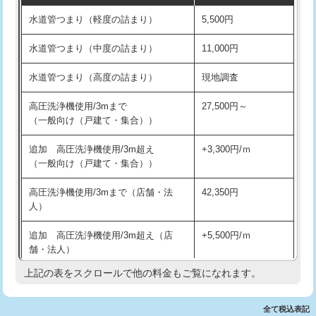
水道管つまり（軽度の詰まり）
5,500円
交換・取付(排水栓・排水トラップ
22,000円+材料費
洗面台設置
38,500円
（P/S/ポップアップ））
水道管つまり（中度の詰まり）
11,000円
化粧台設置
22,000円
交換・取付（その他部品）
11,000円+材料費
水道管つまり（高度の詰まり）
現地調査
追加人工
16,500円
持込商品取付（単水栓）
13,200円
高圧洗浄機使用/3mまで
27,500円～
廃棄・処分
現場見積
（一般向け（戸建て・集合））
持込商品取付（混合水栓）
16,500円
※給水管工事は20mmまでの価格です。
追加 高圧洗浄機使用/3m超え
+3,300円/ｍ
持込商品取付（浄水器・分岐水栓）
16,500円
（一般向け（戸建て・集合））
排水管工事（土の掘削・埋め戻し作
11,000円~
高圧洗浄機使用/3mまで（店舗・法
42,350円
業）
人）
排水管工事（排水管工事/3ｍまで）
55,000円
追加 高圧洗浄機使用/3m超え（店
+5,500円/ｍ
舗・法人）
排水管工事（追加 排水管工事/3ｍ超
+11,000円
え）
上記の表をスクロールで他の料金もご覧になれます。
高度高圧洗浄換
現地調査
マス交換（土の掘削・埋め戻し作業）
11,000円~
トーラー作業
16,500円
全て税込表記