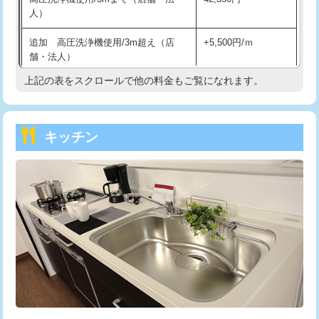
人）
持込商品取付（混合水栓）
16,500円
追加 高圧洗浄機使用/3m超え（店
+5,500円/ｍ
持込商品取付（浄水器・分岐水栓）
16,500円
舗・法人）
持込商品取付（温水洗浄便座）
22,000円
上記の表をスクロールで他の料金もご覧になれます。
高度高圧洗浄換
現地調査
持込商品取付（普通便座⇔温水洗浄便
22,000円
トーラー作業
16,500円
座）
キッチン
トーラー機使用/3mまで
33,000円
給水管工事※（ホール加工)
16,500円
追加トーラー機使用/3m超え
+3,300円
給水管工事※（バンド止め)
3,300円
カメラ調査
33,000円
給水管工事※（支持金具設置)
5,500円
桝清掃
8,800円
給水管工事※（保温材使用（バンド止
5,500円
め込み）)
止水・漏水調査・防水処理・清掃・修
11,000円
理・調整・分解・加工など（軽作業）
給水管工事※（土の掘削・埋め戻し作
11,000円
業)
止水・漏水調査・防水処理・清掃・修
22,000円
理・調整・分解・加工など（中作業）