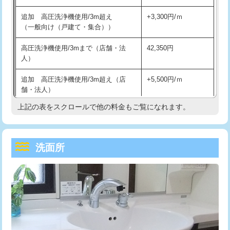
持込商品取付（単水栓）
13,200円
マス交換（深さ50㎝未満）
55,000円
追加 高圧洗浄機使用/3m超え
+3,300円/ｍ
持込商品取付（混合水栓）
16,500円
マス交換（深さ50㎝以上）
66,000円
（一般向け（戸建て・集合））
持込商品取付（浄水器・分岐水栓）
16,500円
コンクリート斫り（厚さ10㎝まで）
27,500円
高圧洗浄機使用/3mまで（店舗・法
42,350円
人）
給水管工事※（ホール加工)
16,500円
コンクリート斫り（厚さ10㎝超え）
38,500円
追加 高圧洗浄機使用/3m超え（店
+5,500円/ｍ
給水管工事※（バンド止め)
3,300円
モルタル補修（厚さ10㎝まで）
27,500円
舗・法人）
給水管工事※（支持金具設置)
5,500円
モルタル補修（厚さ10㎝超え）
38,500円
上記の表をスクロールで他の料金もご覧になれます。
高度高圧洗浄換
現地調査
給水管工事※（保温材使用（バンド止
5,500円
洗面台設置
38,500円
トーラー作業
16,500円
め込み）)
洗面所
追加人工
16,500円
トーラー機使用/3mまで
33,000円
給水管工事※（土の掘削・埋め戻し作
11,000円
業)
廃棄・処分
現場見積
追加トーラー機使用/3m超え
+3,300円
給水管工事※（塩ビ管（VP・HI）使
33,000円
※給水管工事は20mmまでの価格です。
カメラ調査
33,000円
用/3ｍまで)
桝清掃
8,800円
給水管工事※（塩ビ管（VP・HI）使
+8,800円