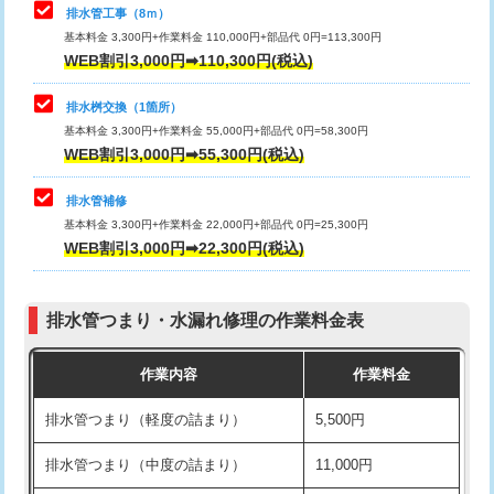
排水管工事（8ｍ）
その他部品の脱着
8,800円～
マス交換（深さ50㎝未満）
55,000円
基本料金 3,300円+作業料金 110,000円+部品代 0円=113,300円
WEB割引3,000円➡110,300円(税込)
交換・取付（タンク）
22,000円+材料費
マス交換（深さ50㎝以上）
66,000円
交換・取付(単水栓（壁付・デッキ
13,200円+材料費
コンクリート斫り（厚さ10㎝まで）
27,500円
排水桝交換（1箇所）
式）)
基本料金 3,300円+作業料金 55,000円+部品代 0円=58,300円
コンクリート斫り（厚さ10㎝超え）
38,500円
WEB割引3,000円➡55,300円(税込)
交換・取付(混合水栓（壁付・デッキ
16,500円+材料費
式・ワンホール）)
モルタル補修（厚さ10㎝まで）
27,500円
排水管補修
基本料金 3,300円+作業料金 22,000円+部品代 0円=25,300円
交換・取付(排水栓・排水トラップ
22,000円+材料費
モルタル補修（厚さ10㎝超え）
38,500円
WEB割引3,000円➡22,300円(税込)
（P/S/ポップアップ））
台所シンク・作業台設置
現場見積
交換・取付（その他部品）
11,000円+材料費
排水管つまり・水漏れ修理の作業料金表
追加人工
16,500円
持込商品取付（単水栓）
13,200円
作業内容
作業料金
廃棄・処分
現場見積
持込商品取付（混合水栓）
16,500円
排水管つまり（軽度の詰まり）
5,500円
※給水管工事は20mmまでの価格です。
持込商品取付（浄水器・分岐水栓）
16,500円
排水管つまり（中度の詰まり）
11,000円
給水管工事※（ホール加工)
16,500円