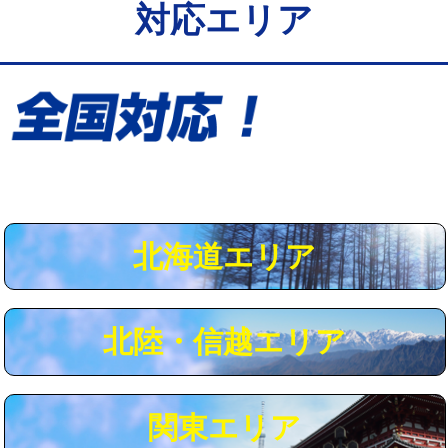
対応エリア
給水管工事※（保温材使用（バンド止
5,500円
め込み）)
給水管工事※（土の掘削・埋め戻し作
11,000円
業)
給水管工事※（塩ビ管（VP・HI）使
33,000円
用/3ｍまで)
給水管工事※（塩ビ管（VP・HI）使
+8,800円
用（追加）/3ｍ超え)
北海道エリア
給水管工事※（ライニング鋼管・銅
44,000円
管・ポリ管・HT管使用/3ｍまで)
北陸・信越エリア
給水管工事※（ライニング鋼管・銅
+8,800円
管・ポリ管・HT管使用/3ｍ超え)
マス交換（土の掘削・埋め戻し作業）
11,000円~
関東エリア
マス交換（深さ50㎝未満）
55,000円