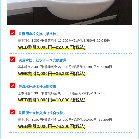
用（追加）/3ｍ超え)
止水・漏水調査・防水処理・清掃・修
11,000円
理・調整・分解・加工など（軽作業）
給水管工事※（ライニング鋼管・銅
44,000円
管・ポリ管・HT管使用/3ｍまで)
止水・漏水調査・防水処理・清掃・修
22,000円
理・調整・分解・加工など（中作業）
給水管工事※（ライニング鋼管・銅
+8,800円
洗濯用水栓交換（単水栓）
管・ポリ管・HT管使用/3ｍ超え)
基本料金 3,300円+作業料金 13,200円+部品代 8,580円=25,080円
止水・漏水調査・防水処理・清掃・修
33,000円
WEB割引3,000円➡22,080円(税込)
理・調整・分解・加工など（重作業）
排水管工事（土の掘削・埋め戻し作
11,000円~
業）
洗濯水栓、給水ホース交換作業
キッチンタンク脱着
16,500円
基本料金 3,300円+作業料金 22,000円+部品代 12,980円=38,280円
排水管工事（排水管工事/3ｍまで）
55,000円
WEB割引3,000円➡35,280円(税込)
その他部品の脱着
8,800円～
排水管工事（追加 排水管工事/3ｍ超
+11,000円
交換・取付（タンク）
22,000円+材料費
洗濯水栓給水栓上部交換
え）
基本料金 3,300円+作業料金 8,800円+部品代 990円=13,090円
交換・取付(単水栓（壁付・デッキ
13,200円+材料費
WEB割引3,000円➡10,090円(税込)
マス交換（土の掘削・埋め戻し作業）
11,000円~
式）)
洗面所の水栓交換（混合水栓）
マス交換（深さ50㎝未満）
55,000円
交換・取付(混合水栓（壁付・デッキ
16,500円+材料費
基本料金 3,300円+作業料金 16,500円+部品代 59,400円=79,200円
式・ワンホール）)
WEB割引3,000円➡76,200円(税込)
マス交換（深さ50㎝以上）
66,000円
交換・取付(排水栓・排水トラップ
22,000円+材料費