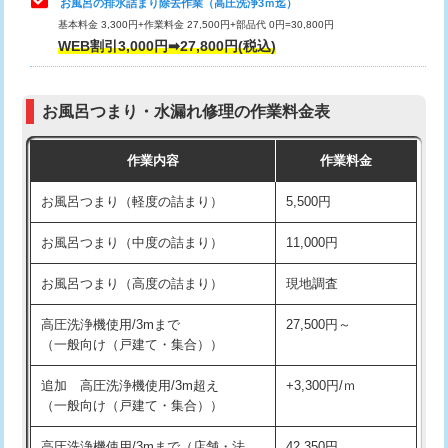
お風呂の排水詰まり除去作業（高圧洗浄3ｍ迄）
基本料金 3,300円+作業料金 27,500円+部品代 0円=30,800円
交換・取付（タンク）
22,000円+材料費
WEB割引3,000円➡27,800円(税込)
交換・取付（便器）
22,000円+材料費
お風呂つまり・水漏れ修理の作業料金表
交換・取付（普通便座）
11,000円+材料費
作業内容
作業料金
交換・取付（温水洗浄便座）
16,500円+材料費
お風呂つまり（軽度の詰まり）
5,500円
交換・取付(単水栓（壁付・デッキ
13,200円+材料費
式）)
お風呂つまり（中度の詰まり）
11,000円
交換・取付(混合水栓（壁付・デッキ
16,500円+材料費
お風呂つまり（高度の詰まり）
現地調査
式・ワンホール）)
高圧洗浄機使用/3mまで
27,500円～
交換・取付(排水栓・排水トラップ
22,000円+材料費
（一般向け（戸建て・集合））
（P/S/ポップアップ））
追加 高圧洗浄機使用/3m超え
+3,300円/ｍ
交換・取付（その他部品）
11,000円+材料費
（一般向け（戸建て・集合））
持込商品取付（単水栓）
13,200円
高圧洗浄機使用/3mまで（店舗・法
42,350円