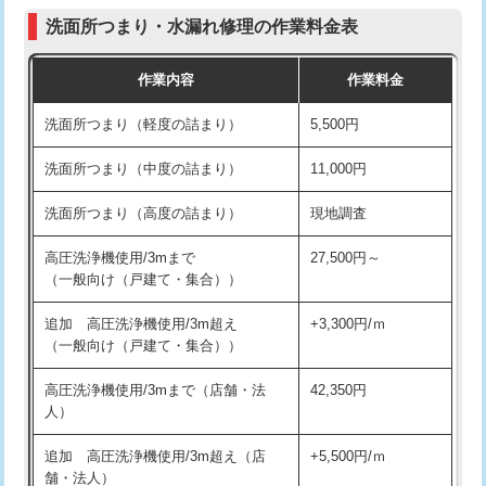
コンクリート斫り（厚さ10㎝まで）
27,500円
（P/S/ポップアップ））
洗面所つまり・水漏れ修理の作業料金表
コンクリート斫り（厚さ10㎝超え）
38,500円
交換・取付（その他部品）
11,000円+材料費
作業内容
作業料金
モルタル補修（厚さ10㎝まで）
27,500円
持込商品取付（単水栓）
13,200円
洗面所つまり（軽度の詰まり）
5,500円
モルタル補修（厚さ10㎝超え）
38,500円
持込商品取付（混合水栓）
16,500円
洗面所つまり（中度の詰まり）
11,000円
洗面台設置
38,500円
持込商品取付（浄水器・分岐水栓）
16,500円
洗面所つまり（高度の詰まり）
現地調査
バスタブ設置
現場見積
給水管工事※（ホール加工)
16,500円
高圧洗浄機使用/3mまで
27,500円～
追加人工
16,500円
（一般向け（戸建て・集合））
給水管工事※（バンド止め)
3,300円
廃棄・処分
現場見積
追加 高圧洗浄機使用/3m超え
+3,300円/ｍ
給水管工事※（支持金具設置)
5,500円
（一般向け（戸建て・集合））
※給水管工事は20mmまでの価格です。
給水管工事※（保温材使用（バンド止
5,500円
高圧洗浄機使用/3mまで（店舗・法
42,350円
め込み）)
人）
給水管工事※（土の掘削・埋め戻し作
11,000円
追加 高圧洗浄機使用/3m超え（店
+5,500円/ｍ
業)
舗・法人）