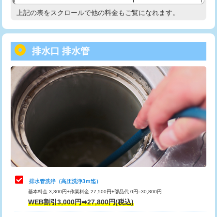
給水管工事※（塩ビ管（VP・HI）使
33,000円
上記の表をスクロールで他の料金もご覧になれます。
高度高圧洗浄換
現地調査
用/3ｍまで)
トーラー作業
16,500円
給水管工事※（塩ビ管（VP・HI）使
+8,800円
用（追加）/3ｍ超え)
排水口 排水管
トーラー機使用/3mまで
33,000円
給水管工事※（ライニング鋼管・銅
44,000円
追加トーラー機使用/3m超え
+3,300円
管・ポリ管・HT管使用/3ｍまで)
カメラ調査
33,000円
給水管工事※（ライニング鋼管・銅
+8,800円
管・ポリ管・HT管使用/3ｍ超え)
桝清掃
8,800円
排水管工事（土の掘削・埋め戻し作
11,000円~
止水・漏水調査・防水処理・清掃・修
11,000円
業）
理・調整・分解・加工など（軽作業）
排水管工事（排水管工事/3ｍまで）
55,000円
止水・漏水調査・防水処理・清掃・修
22,000円
理・調整・分解・加工など（中作業）
排水管工事（追加 排水管工事/3ｍ超
+11,000円
排水管洗浄（高圧洗浄3ｍ迄）
え）
基本料金 3,300円+作業料金 27,500円+部品代 0円=30,800円
止水・漏水調査・防水処理・清掃・修
33,000円
WEB割引3,000円➡27,800円(税込)
理・調整・分解・加工など（重作業）
マス交換（土の掘削・埋め戻し作業）
11,000円~