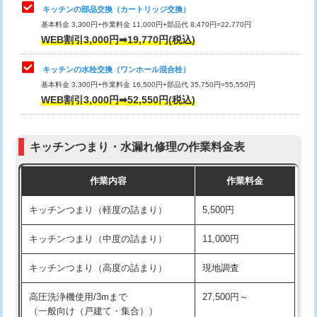
給水管工事※（塩ビ管（VP・HI）使
33,000円
キッチンの部品交換（カートリッジ交換）
用/3ｍまで)
基本料金 3,300円+作業料金 11,000円+部品代 8,470円=22,770円
止水・漏水調査・防水処理・清掃・修
33,000円
WEB割引3,000円➡19,770円(税込)
理・調整・分解・加工など（重作業）
給水管工事※（塩ビ管（VP・HI）使
+8,800円
用（追加）/3ｍ超え)
キッチンの水栓交換（ワンホール混合栓）
お風呂タンク脱着
16,500円
基本料金 3,300円+作業料金 16,500円+部品代 35,750円=55,550円
給水管工事※（ライニング鋼管・銅
44,000円
WEB割引3,000円➡52,550円(税込)
その他部品の脱着
8,800円～
管・ポリ管・HT管使用/3ｍまで)
交換・取付（タンク）
22,000円+材料費
給水管工事※（ライニング鋼管・銅
+8,800円
管・ポリ管・HT管使用/3ｍ超え)
キッチンつまり・水漏れ修理の作業料金表
交換・取付(単水栓（壁付・デッキ
13,200円+材料費
式）)
排水管工事（土の掘削・埋め戻し作
11,000円~
作業内容
作業料金
業）
交換・取付(混合水栓（壁付・デッキ
16,500円+材料費
キッチンつまり（軽度の詰まり）
5,500円
式・ワンホール）)
排水管工事（排水管工事/3ｍまで）
55,000円
キッチンつまり（中度の詰まり）
11,000円
交換・取付(排水栓・排水トラップ
22,000円+材料費
排水管工事（追加 排水管工事/3ｍ超
+11,000円
（P/S/ポップアップ））
え）
キッチンつまり（高度の詰まり）
現地調査
交換・取付（その他部品）
11,000円+材料費
マス交換（土の掘削・埋め戻し作業）
11,000円~
高圧洗浄機使用/3mまで
27,500円～
（一般向け（戸建て・集合））