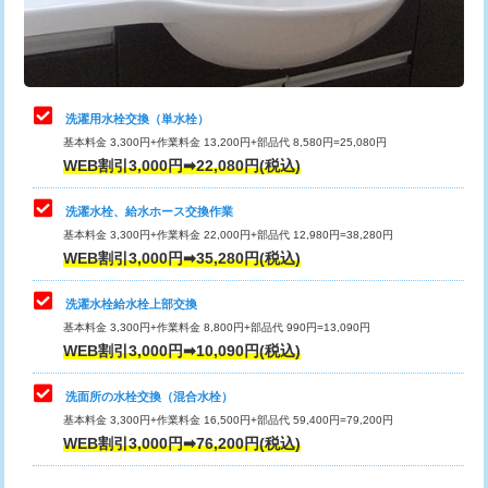
用（追加）/3ｍ超え)
止水・漏水調査・防水処理・清掃・修
11,000円
理・調整・分解・加工など（軽作業）
給水管工事※（ライニング鋼管・銅
44,000円
管・ポリ管・HT管使用/3ｍまで)
止水・漏水調査・防水処理・清掃・修
22,000円
理・調整・分解・加工など（中作業）
給水管工事※（ライニング鋼管・銅
+8,800円
洗濯用水栓交換（単水栓）
管・ポリ管・HT管使用/3ｍ超え)
基本料金 3,300円+作業料金 13,200円+部品代 8,580円=25,080円
止水・漏水調査・防水処理・清掃・修
33,000円
WEB割引3,000円➡22,080円(税込)
理・調整・分解・加工など（重作業）
排水管工事（土の掘削・埋め戻し作
11,000円~
業）
洗濯水栓、給水ホース交換作業
キッチンタンク脱着
16,500円
基本料金 3,300円+作業料金 22,000円+部品代 12,980円=38,280円
排水管工事（排水管工事/3ｍまで）
55,000円
WEB割引3,000円➡35,280円(税込)
その他部品の脱着
8,800円～
排水管工事（追加 排水管工事/3ｍ超
+11,000円
交換・取付（タンク）
22,000円+材料費
洗濯水栓給水栓上部交換
え）
基本料金 3,300円+作業料金 8,800円+部品代 990円=13,090円
交換・取付(単水栓（壁付・デッキ
13,200円+材料費
WEB割引3,000円➡10,090円(税込)
マス交換（土の掘削・埋め戻し作業）
11,000円~
式）)
洗面所の水栓交換（混合水栓）
マス交換（深さ50㎝未満）
55,000円
交換・取付(混合水栓（壁付・デッキ
16,500円+材料費
基本料金 3,300円+作業料金 16,500円+部品代 59,400円=79,200円
式・ワンホール）)
WEB割引3,000円➡76,200円(税込)
マス交換（深さ50㎝以上）
66,000円
交換・取付(排水栓・排水トラップ
22,000円+材料費