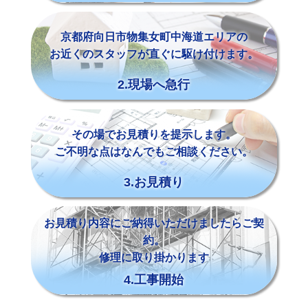
京都府向日市物集女町中海道エリアの
お近くのスタッフが直ぐに駆け付けます。
2.現場へ急行
その場でお見積りを提示します。
ご不明な点はなんでもご相談ください。
3.お見積り
お見積り内容にご納得いただけましたらご契
約。
修理に取り掛かります
4.工事開始