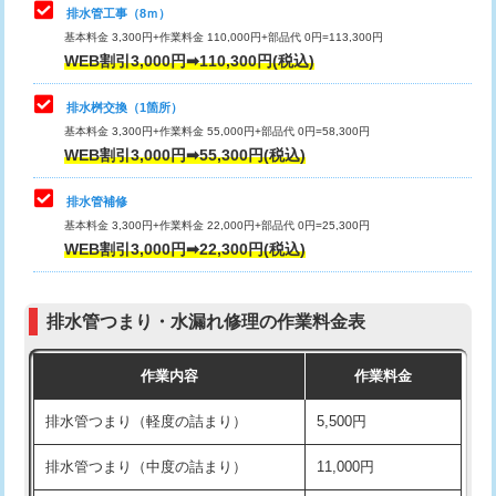
排水管工事（8ｍ）
その他部品の脱着
8,800円～
マス交換（深さ50㎝未満）
55,000円
基本料金 3,300円+作業料金 110,000円+部品代 0円=113,300円
WEB割引3,000円➡110,300円(税込)
交換・取付（タンク）
22,000円+材料費
マス交換（深さ50㎝以上）
66,000円
交換・取付(単水栓（壁付・デッキ
13,200円+材料費
コンクリート斫り（厚さ10㎝まで）
27,500円
排水桝交換（1箇所）
式）)
基本料金 3,300円+作業料金 55,000円+部品代 0円=58,300円
コンクリート斫り（厚さ10㎝超え）
38,500円
WEB割引3,000円➡55,300円(税込)
交換・取付(混合水栓（壁付・デッキ
16,500円+材料費
式・ワンホール）)
モルタル補修（厚さ10㎝まで）
27,500円
排水管補修
基本料金 3,300円+作業料金 22,000円+部品代 0円=25,300円
交換・取付(排水栓・排水トラップ
22,000円+材料費
モルタル補修（厚さ10㎝超え）
38,500円
WEB割引3,000円➡22,300円(税込)
（P/S/ポップアップ））
台所シンク・作業台設置
現場見積
交換・取付（その他部品）
11,000円+材料費
排水管つまり・水漏れ修理の作業料金表
追加人工
16,500円
持込商品取付（単水栓）
13,200円
作業内容
作業料金
廃棄・処分
現場見積
持込商品取付（混合水栓）
16,500円
排水管つまり（軽度の詰まり）
5,500円
※給水管工事は20mmまでの価格です。
持込商品取付（浄水器・分岐水栓）
16,500円
排水管つまり（中度の詰まり）
11,000円
給水管工事※（ホール加工)
16,500円