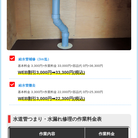
カメラ調査
33,000円
排水管工事（土の掘削・埋め戻し作
11,000円~
桝清掃
8,800円
業）
止水・漏水調査・防水処理・清掃・修
11,000円
排水管工事（排水管工事/3ｍまで）
55,000円
理・調整・分解・加工など（軽作業）
排水管工事（追加 排水管工事/3ｍ超
+11,000円
止水・漏水調査・防水処理・清掃・修
22,000円
え）
理・調整・分解・加工など（中作業）
給水管補修（3ｍ迄）
マス交換（土の掘削・埋め戻し作業）
11,000円~
基本料金 3,300円+作業料金 33,000円+部品代 0円=36,300円
止水・漏水調査・防水処理・清掃・修
33,000円
WEB割引3,000円➡33,300円(税込)
理・調整・分解・加工など（重作業）
マス交換（深さ50㎝未満）
55,000円
給水管撤去
その他部品の脱着
8,800円～
マス交換（深さ50㎝以上）
66,000円
基本料金 3,300円+作業料金 22,000円+部品代 0円=25,300円
WEB割引3,000円➡22,300円(税込)
交換・取付（タンク）
22,000円+材料費
コンクリート斫り（厚さ10㎝まで）
27,500円
交換・取付(単水栓（壁付・デッキ
13,200円+材料費
コンクリート斫り（厚さ10㎝超え）
38,500円
式）)
水道管つまり・水漏れ修理の作業料金表
モルタル補修（厚さ10㎝まで）
27,500円
交換・取付(混合水栓（壁付・デッキ
16,500円+材料費
作業内容
作業料金
式・ワンホール）)
モルタル補修（厚さ10㎝超え）
38,500円