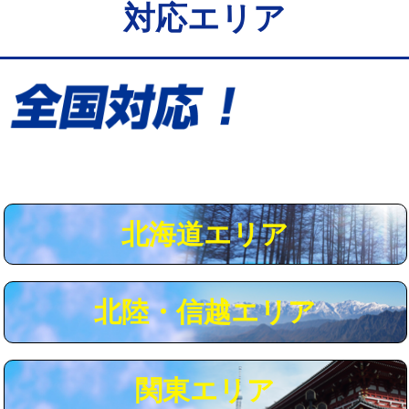
対応エリア
給水管工事※（保温材使用（バンド止
5,500円
め込み）)
給水管工事※（土の掘削・埋め戻し作
11,000円
業)
給水管工事※（塩ビ管（VP・HI）使
33,000円
用/3ｍまで)
給水管工事※（塩ビ管（VP・HI）使
+8,800円
用（追加）/3ｍ超え)
北海道エリア
給水管工事※（ライニング鋼管・銅
44,000円
管・ポリ管・HT管使用/3ｍまで)
北陸・信越エリア
給水管工事※（ライニング鋼管・銅
+8,800円
管・ポリ管・HT管使用/3ｍ超え)
マス交換（土の掘削・埋め戻し作業）
11,000円~
関東エリア
マス交換（深さ50㎝未満）
55,000円