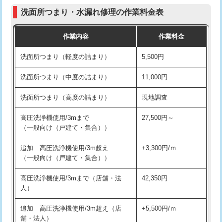
コンクリート斫り（厚さ10㎝まで）
27,500円
（P/S/ポップアップ））
洗面所つまり・水漏れ修理の作業料金表
コンクリート斫り（厚さ10㎝超え）
38,500円
交換・取付（その他部品）
11,000円+材料費
作業内容
作業料金
モルタル補修（厚さ10㎝まで）
27,500円
持込商品取付（単水栓）
13,200円
洗面所つまり（軽度の詰まり）
5,500円
モルタル補修（厚さ10㎝超え）
38,500円
持込商品取付（混合水栓）
16,500円
洗面所つまり（中度の詰まり）
11,000円
洗面台設置
38,500円
持込商品取付（浄水器・分岐水栓）
16,500円
洗面所つまり（高度の詰まり）
現地調査
バスタブ設置
現場見積
給水管工事※（ホール加工)
16,500円
高圧洗浄機使用/3mまで
27,500円～
追加人工
16,500円
（一般向け（戸建て・集合））
給水管工事※（バンド止め)
3,300円
廃棄・処分
現場見積
追加 高圧洗浄機使用/3m超え
+3,300円/ｍ
給水管工事※（支持金具設置)
5,500円
（一般向け（戸建て・集合））
※給水管工事は20mmまでの価格です。
給水管工事※（保温材使用（バンド止
5,500円
高圧洗浄機使用/3mまで（店舗・法
42,350円
め込み）)
人）
給水管工事※（土の掘削・埋め戻し作
11,000円
追加 高圧洗浄機使用/3m超え（店
+5,500円/ｍ
業)
舗・法人）