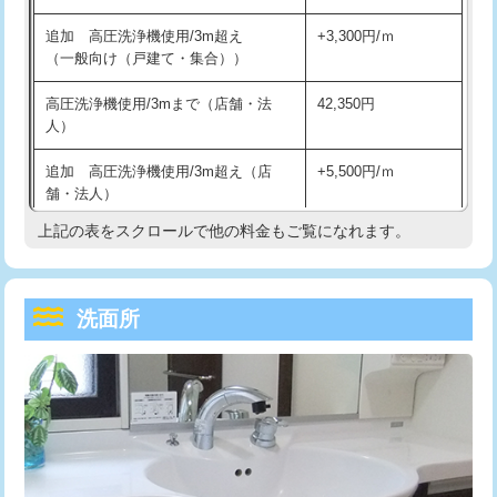
持込商品取付（単水栓）
13,200円
マス交換（深さ50㎝未満）
55,000円
追加 高圧洗浄機使用/3m超え
+3,300円/ｍ
持込商品取付（混合水栓）
16,500円
マス交換（深さ50㎝以上）
66,000円
（一般向け（戸建て・集合））
持込商品取付（浄水器・分岐水栓）
16,500円
コンクリート斫り（厚さ10㎝まで）
27,500円
高圧洗浄機使用/3mまで（店舗・法
42,350円
人）
給水管工事※（ホール加工)
16,500円
コンクリート斫り（厚さ10㎝超え）
38,500円
追加 高圧洗浄機使用/3m超え（店
+5,500円/ｍ
給水管工事※（バンド止め)
3,300円
モルタル補修（厚さ10㎝まで）
27,500円
舗・法人）
給水管工事※（支持金具設置)
5,500円
モルタル補修（厚さ10㎝超え）
38,500円
上記の表をスクロールで他の料金もご覧になれます。
高度高圧洗浄換
現地調査
給水管工事※（保温材使用（バンド止
5,500円
洗面台設置
38,500円
トーラー作業
16,500円
め込み）)
洗面所
追加人工
16,500円
トーラー機使用/3mまで
33,000円
給水管工事※（土の掘削・埋め戻し作
11,000円
業)
廃棄・処分
現場見積
追加トーラー機使用/3m超え
+3,300円
給水管工事※（塩ビ管（VP・HI）使
33,000円
※給水管工事は20mmまでの価格です。
カメラ調査
33,000円
用/3ｍまで)
桝清掃
8,800円
給水管工事※（塩ビ管（VP・HI）使
+8,800円