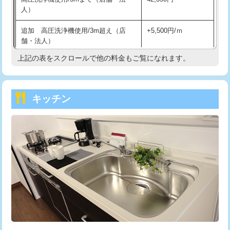
人）
持込商品取付（混合水栓）
16,500円
追加 高圧洗浄機使用/3m超え（店
+5,500円/ｍ
持込商品取付（浄水器・分岐水栓）
16,500円
舗・法人）
持込商品取付（温水洗浄便座）
22,000円
上記の表をスクロールで他の料金もご覧になれます。
高度高圧洗浄換
現地調査
持込商品取付（普通便座⇔温水洗浄便
22,000円
トーラー作業
16,500円
座）
キッチン
トーラー機使用/3mまで
33,000円
給水管工事※（ホール加工)
16,500円
追加トーラー機使用/3m超え
+3,300円
給水管工事※（バンド止め)
3,300円
カメラ調査
33,000円
給水管工事※（支持金具設置)
5,500円
桝清掃
8,800円
給水管工事※（保温材使用（バンド止
5,500円
め込み）)
止水・漏水調査・防水処理・清掃・修
11,000円
理・調整・分解・加工など（軽作業）
給水管工事※（土の掘削・埋め戻し作
11,000円
業)
止水・漏水調査・防水処理・清掃・修
22,000円
理・調整・分解・加工など（中作業）