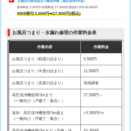
お風呂の排水詰まり除去作業（高圧洗浄3ｍ迄）
基本料金 3,300円+作業料金 27,500円+部品代 0円=30,800円
交換・取付（タンク）
22,000円+材料費
WEB割引3,000円➡27,800円(税込)
交換・取付（便器）
22,000円+材料費
お風呂つまり・水漏れ修理の作業料金表
交換・取付（普通便座）
11,000円+材料費
作業内容
作業料金
交換・取付（温水洗浄便座）
16,500円+材料費
お風呂つまり（軽度の詰まり）
5,500円
交換・取付(単水栓（壁付・デッキ
13,200円+材料費
式）)
お風呂つまり（中度の詰まり）
11,000円
交換・取付(混合水栓（壁付・デッキ
16,500円+材料費
お風呂つまり（高度の詰まり）
現地調査
式・ワンホール）)
高圧洗浄機使用/3mまで
27,500円～
交換・取付(排水栓・排水トラップ
22,000円+材料費
（一般向け（戸建て・集合））
（P/S/ポップアップ））
追加 高圧洗浄機使用/3m超え
+3,300円/ｍ
交換・取付（その他部品）
11,000円+材料費
（一般向け（戸建て・集合））
持込商品取付（単水栓）
13,200円
高圧洗浄機使用/3mまで（店舗・法
42,350円