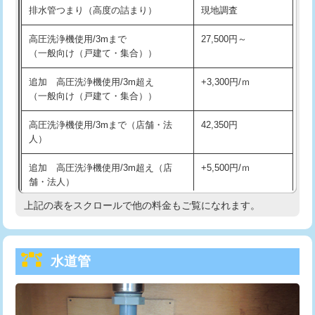
排水管つまり（高度の詰まり）
現地調査
給水管工事※（バンド止め)
3,300円
高圧洗浄機使用/3mまで
27,500円～
（一般向け（戸建て・集合））
給水管工事※（支持金具設置)
5,500円
追加 高圧洗浄機使用/3m超え
+3,300円/ｍ
給水管工事※（保温材使用（バンド止
5,500円
（一般向け（戸建て・集合））
め込み）)
高圧洗浄機使用/3mまで（店舗・法
42,350円
給水管工事※（土の掘削・埋め戻し作
11,000円
人）
業)
追加 高圧洗浄機使用/3m超え（店
+5,500円/ｍ
給水管工事※（塩ビ管（VP・HI）使
33,000円
舗・法人）
用/3ｍまで)
上記の表をスクロールで他の料金もご覧になれます。
高度高圧洗浄換
現地調査
給水管工事※（塩ビ管（VP・HI）使
+8,800円
用（追加）/3ｍ超え)
トーラー作業
16,500円
給水管工事※（ライニング鋼管・銅
44,000円
水道管
トーラー機使用/3mまで
33,000円
管・ポリ管・HT管使用/3ｍまで)
追加トーラー機使用/3m超え
+3,300円
給水管工事※（ライニング鋼管・銅
+8,800円
管・ポリ管・HT管使用/3ｍ超え)