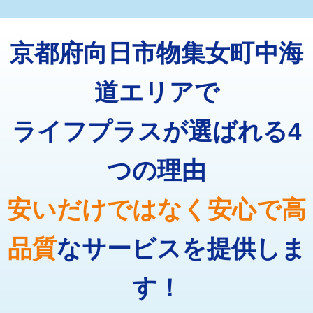
マス交換（深さ50㎝未満）
55,000円
トーラー機使用/3mまで
33,000円
マス交換（深さ50㎝以上）
66,000円
京都府向日市物集女町中海
追加トーラー機使用/3m超え
+3,300円
コンクリート斫り（厚さ10㎝まで）
27,500円
カメラ調査
33,000円
道エリアで
コンクリート斫り（厚さ10㎝超え）
38,500円
桝清掃
8,800円
ライフプラスが選ばれる4
モルタル補修（厚さ10㎝まで）
27,500円
止水・漏水調査・防水処理・清掃・修
11,000円
理・調整・分解・加工など（軽作業）
モルタル補修（厚さ10㎝超え）
38,500円
つの理由
止水・漏水調査・防水処理・清掃・修
22,000円
追加人工
16,500円
理・調整・分解・加工など（中作業）
安いだけではなく安心で高
廃棄・処分
現場見積
止水・漏水調査・防水処理・清掃・修
33,000円
理・調整・分解・加工など（重作業）
品質
なサービスを提供しま
その他部品の脱着
8,800円～
す！
交換・取付（タンク）
22,000円+材料費