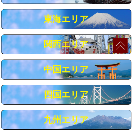
マス交換（深さ50㎝以上）
66,000円
東海エリア
コンクリート斫り（厚さ10㎝まで）
27,500円
コンクリート斫り（厚さ10㎝超え）
38,500円
関西エリア
モルタル補修（厚さ10㎝まで）
27,500円
モルタル補修（厚さ10㎝超え）
38,500円
中国エリア
追加人工
16,500円
廃棄・処分
現場見積
四国エリア
※給水管工事は20mmまでの価格です。
九州エリア