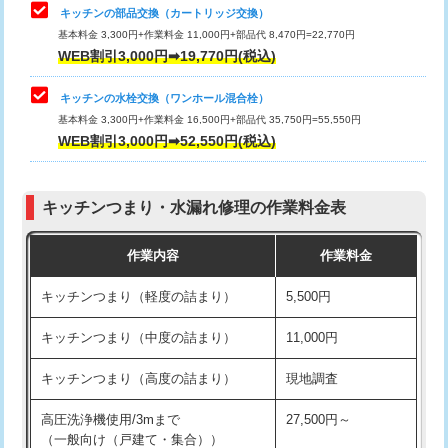
給水管工事※（塩ビ管（VP・HI）使
33,000円
キッチンの部品交換（カートリッジ交換）
用/3ｍまで)
基本料金 3,300円+作業料金 11,000円+部品代 8,470円=22,770円
止水・漏水調査・防水処理・清掃・修
33,000円
WEB割引3,000円➡19,770円(税込)
理・調整・分解・加工など（重作業）
給水管工事※（塩ビ管（VP・HI）使
+8,800円
用（追加）/3ｍ超え)
キッチンの水栓交換（ワンホール混合栓）
お風呂タンク脱着
16,500円
基本料金 3,300円+作業料金 16,500円+部品代 35,750円=55,550円
給水管工事※（ライニング鋼管・銅
44,000円
WEB割引3,000円➡52,550円(税込)
その他部品の脱着
8,800円～
管・ポリ管・HT管使用/3ｍまで)
交換・取付（タンク）
22,000円+材料費
給水管工事※（ライニング鋼管・銅
+8,800円
管・ポリ管・HT管使用/3ｍ超え)
キッチンつまり・水漏れ修理の作業料金表
交換・取付(単水栓（壁付・デッキ
13,200円+材料費
式）)
排水管工事（土の掘削・埋め戻し作
11,000円~
作業内容
作業料金
業）
交換・取付(混合水栓（壁付・デッキ
16,500円+材料費
キッチンつまり（軽度の詰まり）
5,500円
式・ワンホール）)
排水管工事（排水管工事/3ｍまで）
55,000円
キッチンつまり（中度の詰まり）
11,000円
交換・取付(排水栓・排水トラップ
22,000円+材料費
排水管工事（追加 排水管工事/3ｍ超
+11,000円
（P/S/ポップアップ））
え）
キッチンつまり（高度の詰まり）
現地調査
交換・取付（その他部品）
11,000円+材料費
マス交換（土の掘削・埋め戻し作業）
11,000円~
高圧洗浄機使用/3mまで
27,500円～
（一般向け（戸建て・集合））