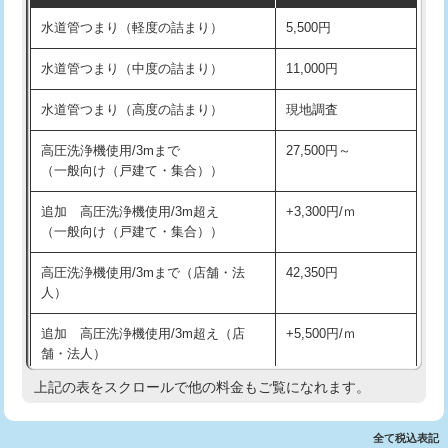
水道管つまり（軽度の詰まり）
5,500円
交換・取付(排水栓・排水トラップ
22,000円+材料費
洗面台設置
38,500円
（P/S/ポップアップ））
水道管つまり（中度の詰まり）
11,000円
化粧台設置
22,000円
交換・取付（その他部品）
11,000円+材料費
水道管つまり（高度の詰まり）
現地調査
追加人工
16,500円
持込商品取付（単水栓）
13,200円
高圧洗浄機使用/3mまで
27,500円～
廃棄・処分
現場見積
（一般向け（戸建て・集合））
持込商品取付（混合水栓）
16,500円
※給水管工事は20mmまでの価格です。
追加 高圧洗浄機使用/3m超え
+3,300円/ｍ
持込商品取付（浄水器・分岐水栓）
16,500円
（一般向け（戸建て・集合））
排水管工事（土の掘削・埋め戻し作
11,000円~
高圧洗浄機使用/3mまで（店舗・法
42,350円
業）
人）
排水管工事（排水管工事/3ｍまで）
55,000円
追加 高圧洗浄機使用/3m超え（店
+5,500円/ｍ
舗・法人）
排水管工事（追加 排水管工事/3ｍ超
+11,000円
え）
上記の表をスクロールで他の料金もご覧になれます。
高度高圧洗浄換
現地調査
マス交換（土の掘削・埋め戻し作業）
11,000円~
トーラー作業
16,500円
全て税込表記