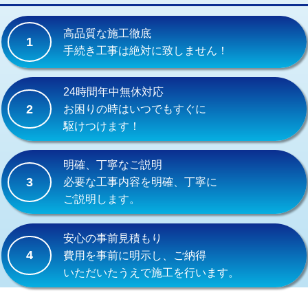
交換・取付(単水栓（壁付・デッキ
13,200円+材料費
式）)
高品質な施工徹底
1
交換・取付(混合水栓（壁付・デッキ
16,500円+材料費
手続き工事は絶対に致しません！
式・ワンホール）)
交換・取付(排水栓・排水トラップ
22,000円+材料費
24時間年中無休対応
（P/S/ポップアップ））
2
お困りの時はいつでもすぐに
駆けつけます！
交換・取付（その他部品）
11,000円+材料費
持込商品取付（単水栓）
13,200円
明確、丁寧なご説明
3
必要な工事内容を明確、丁寧に
持込商品取付（混合水栓）
16,500円
ご説明します。
持込商品取付（浄水器・分岐水栓）
16,500円
安心の事前見積もり
給水管工事※（ホール加工)
16,500円
4
費用を事前に明示し、ご納得
いただいたうえで施工を行います。
給水管工事※（バンド止め)
3,300円
給水管工事※（支持金具設置)
5,500円