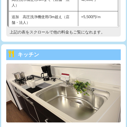
人）
持込商品取付（混合水栓）
16,500円
追加 高圧洗浄機使用/3m超え（店
+5,500円/ｍ
持込商品取付（浄水器・分岐水栓）
16,500円
舗・法人）
持込商品取付（温水洗浄便座）
22,000円
上記の表をスクロールで他の料金もご覧になれます。
高度高圧洗浄換
現地調査
持込商品取付（普通便座⇔温水洗浄便
22,000円
トーラー作業
16,500円
座）
キッチン
トーラー機使用/3mまで
33,000円
給水管工事※（ホール加工)
16,500円
追加トーラー機使用/3m超え
+3,300円
給水管工事※（バンド止め)
3,300円
カメラ調査
33,000円
給水管工事※（支持金具設置)
5,500円
桝清掃
8,800円
給水管工事※（保温材使用（バンド止
5,500円
め込み）)
止水・漏水調査・防水処理・清掃・修
11,000円
理・調整・分解・加工など（軽作業）
給水管工事※（土の掘削・埋め戻し作
11,000円
業)
止水・漏水調査・防水処理・清掃・修
22,000円
理・調整・分解・加工など（中作業）