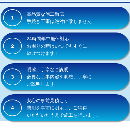
交換・取付(単水栓（壁付・デッキ
13,200円+材料費
式）)
高品質な施工徹底
1
交換・取付(混合水栓（壁付・デッキ
16,500円+材料費
手続き工事は絶対に致しません！
式・ワンホール）)
交換・取付(排水栓・排水トラップ
22,000円+材料費
24時間年中無休対応
（P/S/ポップアップ））
2
お困りの時はいつでもすぐに
駆けつけます！
交換・取付（その他部品）
11,000円+材料費
持込商品取付（単水栓）
13,200円
明確、丁寧なご説明
3
必要な工事内容を明確、丁寧に
持込商品取付（混合水栓）
16,500円
ご説明します。
持込商品取付（浄水器・分岐水栓）
16,500円
安心の事前見積もり
給水管工事※（ホール加工)
16,500円
4
費用を事前に明示し、ご納得
いただいたうえで施工を行います。
給水管工事※（バンド止め)
3,300円
給水管工事※（支持金具設置)
5,500円