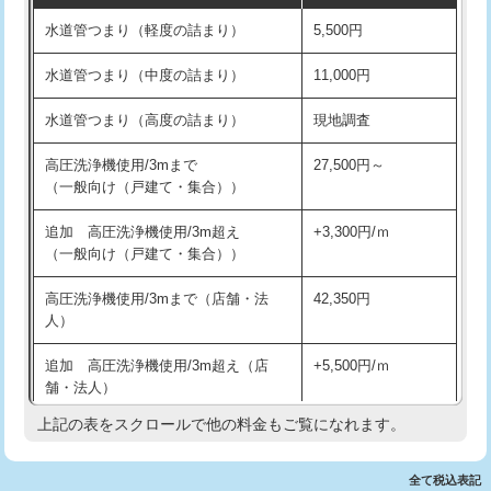
水道管つまり（軽度の詰まり）
5,500円
交換・取付(排水栓・排水トラップ
22,000円+材料費
洗面台設置
38,500円
（P/S/ポップアップ））
水道管つまり（中度の詰まり）
11,000円
化粧台設置
22,000円
交換・取付（その他部品）
11,000円+材料費
水道管つまり（高度の詰まり）
現地調査
追加人工
16,500円
持込商品取付（単水栓）
13,200円
高圧洗浄機使用/3mまで
27,500円～
廃棄・処分
現場見積
（一般向け（戸建て・集合））
持込商品取付（混合水栓）
16,500円
※給水管工事は20mmまでの価格です。
追加 高圧洗浄機使用/3m超え
+3,300円/ｍ
持込商品取付（浄水器・分岐水栓）
16,500円
（一般向け（戸建て・集合））
排水管工事（土の掘削・埋め戻し作
11,000円~
高圧洗浄機使用/3mまで（店舗・法
42,350円
業）
人）
排水管工事（排水管工事/3ｍまで）
55,000円
追加 高圧洗浄機使用/3m超え（店
+5,500円/ｍ
舗・法人）
排水管工事（追加 排水管工事/3ｍ超
+11,000円
え）
上記の表をスクロールで他の料金もご覧になれます。
高度高圧洗浄換
現地調査
マス交換（土の掘削・埋め戻し作業）
11,000円~
トーラー作業
16,500円
全て税込表記