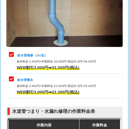
カメラ調査
33,000円
排水管工事（土の掘削・埋め戻し作
11,000円~
桝清掃
8,800円
業）
止水・漏水調査・防水処理・清掃・修
11,000円
排水管工事（排水管工事/3ｍまで）
55,000円
理・調整・分解・加工など（軽作業）
排水管工事（追加 排水管工事/3ｍ超
+11,000円
止水・漏水調査・防水処理・清掃・修
22,000円
え）
理・調整・分解・加工など（中作業）
給水管補修（3ｍ迄）
マス交換（土の掘削・埋め戻し作業）
11,000円~
基本料金 3,300円+作業料金 33,000円+部品代 0円=36,300円
止水・漏水調査・防水処理・清掃・修
33,000円
WEB割引3,000円➡33,300円(税込)
理・調整・分解・加工など（重作業）
マス交換（深さ50㎝未満）
55,000円
給水管撤去
その他部品の脱着
8,800円～
マス交換（深さ50㎝以上）
66,000円
基本料金 3,300円+作業料金 22,000円+部品代 0円=25,300円
WEB割引3,000円➡22,300円(税込)
交換・取付（タンク）
22,000円+材料費
コンクリート斫り（厚さ10㎝まで）
27,500円
交換・取付(単水栓（壁付・デッキ
13,200円+材料費
コンクリート斫り（厚さ10㎝超え）
38,500円
式）)
水道管つまり・水漏れ修理の作業料金表
モルタル補修（厚さ10㎝まで）
27,500円
交換・取付(混合水栓（壁付・デッキ
16,500円+材料費
作業内容
作業料金
式・ワンホール）)
モルタル補修（厚さ10㎝超え）
38,500円