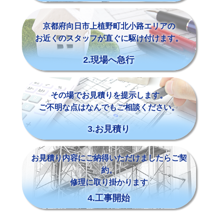
京都府向日市上植野町北小路エリアの
お近くのスタッフが直ぐに駆け付けます。
2.現場へ急行
その場でお見積りを提示します。
ご不明な点はなんでもご相談ください。
3.お見積り
お見積り内容にご納得いただけましたらご契
約。
修理に取り掛かります
4.工事開始