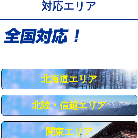
対応エリア
給水管工事※（保温材使用（バンド止
5,500円
め込み）)
給水管工事※（土の掘削・埋め戻し作
11,000円
業)
給水管工事※（塩ビ管（VP・HI）使
33,000円
用/3ｍまで)
給水管工事※（塩ビ管（VP・HI）使
+8,800円
用（追加）/3ｍ超え)
北海道エリア
給水管工事※（ライニング鋼管・銅
44,000円
管・ポリ管・HT管使用/3ｍまで)
北陸・信越エリア
給水管工事※（ライニング鋼管・銅
+8,800円
管・ポリ管・HT管使用/3ｍ超え)
マス交換（土の掘削・埋め戻し作業）
11,000円~
関東エリア
マス交換（深さ50㎝未満）
55,000円