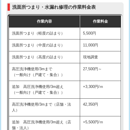
コンクリート斫り（厚さ10㎝まで）
27,500円
（P/S/ポップアップ））
洗面所つまり・水漏れ修理の作業料金表
コンクリート斫り（厚さ10㎝超え）
38,500円
交換・取付（その他部品）
11,000円+材料費
作業内容
作業料金
モルタル補修（厚さ10㎝まで）
27,500円
持込商品取付（単水栓）
13,200円
洗面所つまり（軽度の詰まり）
5,500円
モルタル補修（厚さ10㎝超え）
38,500円
持込商品取付（混合水栓）
16,500円
洗面所つまり（中度の詰まり）
11,000円
洗面台設置
38,500円
持込商品取付（浄水器・分岐水栓）
16,500円
洗面所つまり（高度の詰まり）
現地調査
バスタブ設置
現場見積
給水管工事※（ホール加工)
16,500円
高圧洗浄機使用/3mまで
27,500円～
追加人工
16,500円
（一般向け（戸建て・集合））
給水管工事※（バンド止め)
3,300円
廃棄・処分
現場見積
追加 高圧洗浄機使用/3m超え
+3,300円/ｍ
給水管工事※（支持金具設置)
5,500円
（一般向け（戸建て・集合））
※給水管工事は20mmまでの価格です。
給水管工事※（保温材使用（バンド止
5,500円
高圧洗浄機使用/3mまで（店舗・法
42,350円
め込み）)
人）
給水管工事※（土の掘削・埋め戻し作
11,000円
追加 高圧洗浄機使用/3m超え（店
+5,500円/ｍ
業)
舗・法人）