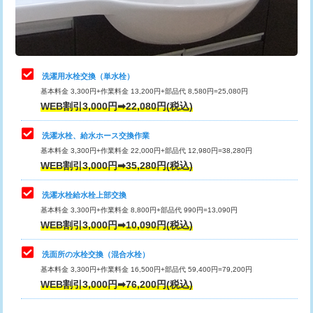
用（追加）/3ｍ超え)
止水・漏水調査・防水処理・清掃・修
11,000円
理・調整・分解・加工など（軽作業）
給水管工事※（ライニング鋼管・銅
44,000円
管・ポリ管・HT管使用/3ｍまで)
止水・漏水調査・防水処理・清掃・修
22,000円
理・調整・分解・加工など（中作業）
給水管工事※（ライニング鋼管・銅
+8,800円
洗濯用水栓交換（単水栓）
管・ポリ管・HT管使用/3ｍ超え)
基本料金 3,300円+作業料金 13,200円+部品代 8,580円=25,080円
止水・漏水調査・防水処理・清掃・修
33,000円
WEB割引3,000円➡22,080円(税込)
理・調整・分解・加工など（重作業）
排水管工事（土の掘削・埋め戻し作
11,000円~
業）
洗濯水栓、給水ホース交換作業
キッチンタンク脱着
16,500円
基本料金 3,300円+作業料金 22,000円+部品代 12,980円=38,280円
排水管工事（排水管工事/3ｍまで）
55,000円
WEB割引3,000円➡35,280円(税込)
その他部品の脱着
8,800円～
排水管工事（追加 排水管工事/3ｍ超
+11,000円
交換・取付（タンク）
22,000円+材料費
洗濯水栓給水栓上部交換
え）
基本料金 3,300円+作業料金 8,800円+部品代 990円=13,090円
交換・取付(単水栓（壁付・デッキ
13,200円+材料費
WEB割引3,000円➡10,090円(税込)
マス交換（土の掘削・埋め戻し作業）
11,000円~
式）)
洗面所の水栓交換（混合水栓）
マス交換（深さ50㎝未満）
55,000円
交換・取付(混合水栓（壁付・デッキ
16,500円+材料費
基本料金 3,300円+作業料金 16,500円+部品代 59,400円=79,200円
式・ワンホール）)
WEB割引3,000円➡76,200円(税込)
マス交換（深さ50㎝以上）
66,000円
交換・取付(排水栓・排水トラップ
22,000円+材料費