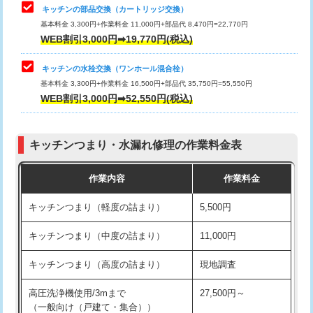
給水管工事※（塩ビ管（VP・HI）使
33,000円
キッチンの部品交換（カートリッジ交換）
用/3ｍまで)
基本料金 3,300円+作業料金 11,000円+部品代 8,470円=22,770円
止水・漏水調査・防水処理・清掃・修
33,000円
WEB割引3,000円➡19,770円(税込)
理・調整・分解・加工など（重作業）
給水管工事※（塩ビ管（VP・HI）使
+8,800円
用（追加）/3ｍ超え)
キッチンの水栓交換（ワンホール混合栓）
お風呂タンク脱着
16,500円
基本料金 3,300円+作業料金 16,500円+部品代 35,750円=55,550円
給水管工事※（ライニング鋼管・銅
44,000円
WEB割引3,000円➡52,550円(税込)
その他部品の脱着
8,800円～
管・ポリ管・HT管使用/3ｍまで)
交換・取付（タンク）
22,000円+材料費
給水管工事※（ライニング鋼管・銅
+8,800円
管・ポリ管・HT管使用/3ｍ超え)
キッチンつまり・水漏れ修理の作業料金表
交換・取付(単水栓（壁付・デッキ
13,200円+材料費
式）)
排水管工事（土の掘削・埋め戻し作
11,000円~
作業内容
作業料金
業）
交換・取付(混合水栓（壁付・デッキ
16,500円+材料費
キッチンつまり（軽度の詰まり）
5,500円
式・ワンホール）)
排水管工事（排水管工事/3ｍまで）
55,000円
キッチンつまり（中度の詰まり）
11,000円
交換・取付(排水栓・排水トラップ
22,000円+材料費
排水管工事（追加 排水管工事/3ｍ超
+11,000円
（P/S/ポップアップ））
え）
キッチンつまり（高度の詰まり）
現地調査
交換・取付（その他部品）
11,000円+材料費
マス交換（土の掘削・埋め戻し作業）
11,000円~
高圧洗浄機使用/3mまで
27,500円～
（一般向け（戸建て・集合））