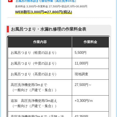
お風呂の排水詰まり除去作業（高圧洗浄3ｍ迄）
基本料金 3,300円+作業料金 27,500円+部品代 0円=30,800円
交換・取付（タンク）
22,000円+材料費
WEB割引3,000円➡27,800円(税込)
交換・取付（便器）
22,000円+材料費
お風呂つまり・水漏れ修理の作業料金表
交換・取付（普通便座）
11,000円+材料費
作業内容
作業料金
交換・取付（温水洗浄便座）
16,500円+材料費
お風呂つまり（軽度の詰まり）
5,500円
交換・取付(単水栓（壁付・デッキ
13,200円+材料費
式）)
お風呂つまり（中度の詰まり）
11,000円
交換・取付(混合水栓（壁付・デッキ
16,500円+材料費
お風呂つまり（高度の詰まり）
現地調査
式・ワンホール）)
高圧洗浄機使用/3mまで
27,500円～
交換・取付(排水栓・排水トラップ
22,000円+材料費
（一般向け（戸建て・集合））
（P/S/ポップアップ））
追加 高圧洗浄機使用/3m超え
+3,300円/ｍ
交換・取付（その他部品）
11,000円+材料費
（一般向け（戸建て・集合））
持込商品取付（単水栓）
13,200円
高圧洗浄機使用/3mまで（店舗・法
42,350円