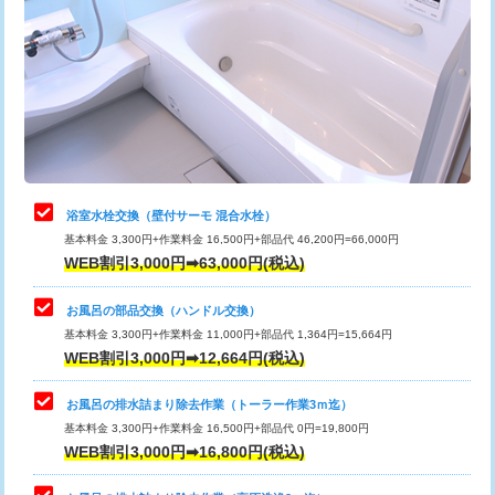
カメラ調査
33,000円
桝清掃
8,800円
止水・漏水調査・防水処理・清掃・修
11,000円
理・調整・分解・加工など（軽作業）
止水・漏水調査・防水処理・清掃・修
22,000円
理・調整・分解・加工など（中作業）
浴室水栓交換（壁付サーモ 混合水栓）
基本料金 3,300円+作業料金 16,500円+部品代 46,200円=66,000円
止水・漏水調査・防水処理・清掃・修
33,000円
WEB割引3,000円➡63,000円(税込)
理・調整・分解・加工など（重作業）
お風呂の部品交換（ハンドル交換）
トイレタンク脱着
16,500円
基本料金 3,300円+作業料金 11,000円+部品代 1,364円=15,664円
WEB割引3,000円➡12,664円(税込)
トイレ便器脱着
16,500円
タンクレストイレ脱着
33,000円
お風呂の排水詰まり除去作業（トーラー作業3ｍ迄）
基本料金 3,300円+作業料金 16,500円+部品代 0円=19,800円
小便器トイレ脱着
現地見積
WEB割引3,000円➡16,800円(税込)
その他部品の脱着
8,800円～