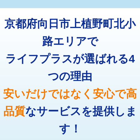
マス交換（深さ50㎝未満）
55,000円
トーラー機使用/3mまで
33,000円
マス交換（深さ50㎝以上）
66,000円
京都府向日市上植野町北小
追加トーラー機使用/3m超え
+3,300円
コンクリート斫り（厚さ10㎝まで）
27,500円
カメラ調査
33,000円
路エリアで
コンクリート斫り（厚さ10㎝超え）
38,500円
桝清掃
8,800円
ライフプラスが選ばれる4
モルタル補修（厚さ10㎝まで）
27,500円
止水・漏水調査・防水処理・清掃・修
11,000円
理・調整・分解・加工など（軽作業）
モルタル補修（厚さ10㎝超え）
38,500円
つの理由
止水・漏水調査・防水処理・清掃・修
22,000円
追加人工
16,500円
理・調整・分解・加工など（中作業）
安いだけではなく安心で高
廃棄・処分
現場見積
止水・漏水調査・防水処理・清掃・修
33,000円
理・調整・分解・加工など（重作業）
品質
なサービスを提供しま
その他部品の脱着
8,800円～
す！
交換・取付（タンク）
22,000円+材料費