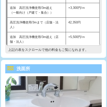
持込商品取付（単水栓）
13,200円
マス交換（深さ50㎝未満）
55,000円
追加 高圧洗浄機使用/3m超え
+3,300円/ｍ
持込商品取付（混合水栓）
16,500円
マス交換（深さ50㎝以上）
66,000円
（一般向け（戸建て・集合））
持込商品取付（浄水器・分岐水栓）
16,500円
コンクリート斫り（厚さ10㎝まで）
27,500円
高圧洗浄機使用/3mまで（店舗・法
42,350円
人）
給水管工事※（ホール加工)
16,500円
コンクリート斫り（厚さ10㎝超え）
38,500円
追加 高圧洗浄機使用/3m超え（店
+5,500円/ｍ
給水管工事※（バンド止め)
3,300円
モルタル補修（厚さ10㎝まで）
27,500円
舗・法人）
給水管工事※（支持金具設置)
5,500円
モルタル補修（厚さ10㎝超え）
38,500円
上記の表をスクロールで他の料金もご覧になれます。
高度高圧洗浄換
現地調査
給水管工事※（保温材使用（バンド止
5,500円
洗面台設置
38,500円
トーラー作業
16,500円
め込み）)
洗面所
追加人工
16,500円
トーラー機使用/3mまで
33,000円
給水管工事※（土の掘削・埋め戻し作
11,000円
業)
廃棄・処分
現場見積
追加トーラー機使用/3m超え
+3,300円
給水管工事※（塩ビ管（VP・HI）使
33,000円
※給水管工事は20mmまでの価格です。
カメラ調査
33,000円
用/3ｍまで)
桝清掃
8,800円
給水管工事※（塩ビ管（VP・HI）使
+8,800円