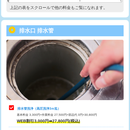
給水管工事※（塩ビ管（VP・HI）使
33,000円
上記の表をスクロールで他の料金もご覧になれます。
高度高圧洗浄換
現地調査
用/3ｍまで)
トーラー作業
16,500円
給水管工事※（塩ビ管（VP・HI）使
+8,800円
用（追加）/3ｍ超え)
排水口 排水管
トーラー機使用/3mまで
33,000円
給水管工事※（ライニング鋼管・銅
44,000円
追加トーラー機使用/3m超え
+3,300円
管・ポリ管・HT管使用/3ｍまで)
カメラ調査
33,000円
給水管工事※（ライニング鋼管・銅
+8,800円
管・ポリ管・HT管使用/3ｍ超え)
桝清掃
8,800円
排水管工事（土の掘削・埋め戻し作
11,000円~
止水・漏水調査・防水処理・清掃・修
11,000円
業）
理・調整・分解・加工など（軽作業）
排水管工事（排水管工事/3ｍまで）
55,000円
止水・漏水調査・防水処理・清掃・修
22,000円
理・調整・分解・加工など（中作業）
排水管工事（追加 排水管工事/3ｍ超
+11,000円
排水管洗浄（高圧洗浄3ｍ迄）
え）
基本料金 3,300円+作業料金 27,500円+部品代 0円=30,800円
止水・漏水調査・防水処理・清掃・修
33,000円
WEB割引3,000円➡27,800円(税込)
理・調整・分解・加工など（重作業）
マス交換（土の掘削・埋め戻し作業）
11,000円~