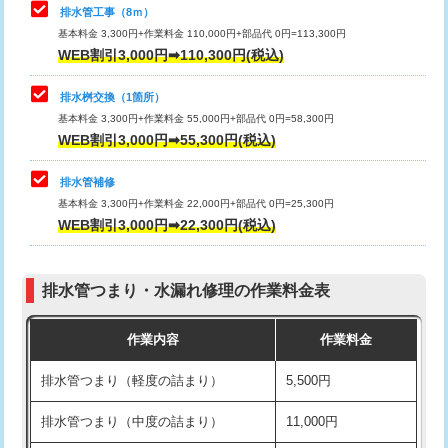
排水管工事（8ｍ）
その他部品の脱着
8,800円～
マス交換（深さ50㎝未満）
55,000円
基本料金 3,300円+作業料金 110,000円+部品代 0円=113,300円
WEB割引3,000円➡110,300円(税込)
交換・取付（タンク）
22,000円+材料費
マス交換（深さ50㎝以上）
66,000円
交換・取付(単水栓（壁付・デッキ
13,200円+材料費
コンクリート斫り（厚さ10㎝まで）
27,500円
排水桝交換（1箇所）
式）)
基本料金 3,300円+作業料金 55,000円+部品代 0円=58,300円
コンクリート斫り（厚さ10㎝超え）
38,500円
WEB割引3,000円➡55,300円(税込)
交換・取付(混合水栓（壁付・デッキ
16,500円+材料費
式・ワンホール）)
モルタル補修（厚さ10㎝まで）
27,500円
排水管補修
基本料金 3,300円+作業料金 22,000円+部品代 0円=25,300円
交換・取付(排水栓・排水トラップ
22,000円+材料費
モルタル補修（厚さ10㎝超え）
38,500円
WEB割引3,000円➡22,300円(税込)
（P/S/ポップアップ））
台所シンク・作業台設置
現場見積
交換・取付（その他部品）
11,000円+材料費
排水管つまり・水漏れ修理の作業料金表
追加人工
16,500円
持込商品取付（単水栓）
13,200円
作業内容
作業料金
廃棄・処分
現場見積
持込商品取付（混合水栓）
16,500円
排水管つまり（軽度の詰まり）
5,500円
※給水管工事は20mmまでの価格です。
持込商品取付（浄水器・分岐水栓）
16,500円
排水管つまり（中度の詰まり）
11,000円
給水管工事※（ホール加工)
16,500円