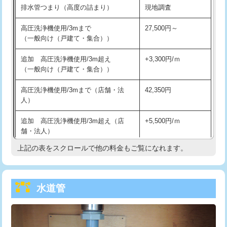
排水管つまり（高度の詰まり）
現地調査
給水管工事※（バンド止め)
3,300円
高圧洗浄機使用/3mまで
27,500円～
（一般向け（戸建て・集合））
給水管工事※（支持金具設置)
5,500円
追加 高圧洗浄機使用/3m超え
+3,300円/ｍ
給水管工事※（保温材使用（バンド止
5,500円
（一般向け（戸建て・集合））
め込み）)
高圧洗浄機使用/3mまで（店舗・法
42,350円
給水管工事※（土の掘削・埋め戻し作
11,000円
人）
業)
追加 高圧洗浄機使用/3m超え（店
+5,500円/ｍ
給水管工事※（塩ビ管（VP・HI）使
33,000円
舗・法人）
用/3ｍまで)
上記の表をスクロールで他の料金もご覧になれます。
高度高圧洗浄換
現地調査
給水管工事※（塩ビ管（VP・HI）使
+8,800円
用（追加）/3ｍ超え)
トーラー作業
16,500円
給水管工事※（ライニング鋼管・銅
44,000円
水道管
トーラー機使用/3mまで
33,000円
管・ポリ管・HT管使用/3ｍまで)
追加トーラー機使用/3m超え
+3,300円
給水管工事※（ライニング鋼管・銅
+8,800円
管・ポリ管・HT管使用/3ｍ超え)