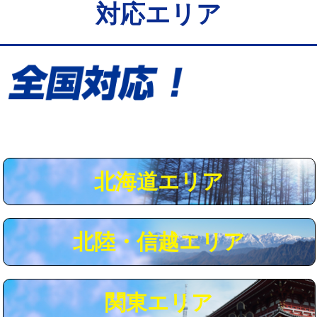
対応エリア
給水管工事※（保温材使用（バンド止
5,500円
め込み）)
給水管工事※（土の掘削・埋め戻し作
11,000円
業)
給水管工事※（塩ビ管（VP・HI）使
33,000円
用/3ｍまで)
給水管工事※（塩ビ管（VP・HI）使
+8,800円
用（追加）/3ｍ超え)
北海道エリア
給水管工事※（ライニング鋼管・銅
44,000円
管・ポリ管・HT管使用/3ｍまで)
北陸・信越エリア
給水管工事※（ライニング鋼管・銅
+8,800円
管・ポリ管・HT管使用/3ｍ超え)
マス交換（土の掘削・埋め戻し作業）
11,000円~
関東エリア
マス交換（深さ50㎝未満）
55,000円