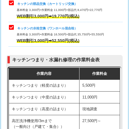
給水管工事※（塩ビ管（VP・HI）使
33,000円
キッチンの部品交換（カートリッジ交換）
用/3ｍまで)
基本料金 3,300円+作業料金 11,000円+部品代 8,470円=22,770円
止水・漏水調査・防水処理・清掃・修
33,000円
WEB割引3,000円➡19,770円(税込)
理・調整・分解・加工など（重作業）
給水管工事※（塩ビ管（VP・HI）使
+8,800円
用（追加）/3ｍ超え)
キッチンの水栓交換（ワンホール混合栓）
お風呂タンク脱着
16,500円
基本料金 3,300円+作業料金 16,500円+部品代 35,750円=55,550円
給水管工事※（ライニング鋼管・銅
44,000円
WEB割引3,000円➡52,550円(税込)
その他部品の脱着
8,800円～
管・ポリ管・HT管使用/3ｍまで)
交換・取付（タンク）
22,000円+材料費
給水管工事※（ライニング鋼管・銅
+8,800円
管・ポリ管・HT管使用/3ｍ超え)
キッチンつまり・水漏れ修理の作業料金表
交換・取付(単水栓（壁付・デッキ
13,200円+材料費
式）)
排水管工事（土の掘削・埋め戻し作
11,000円~
作業内容
作業料金
業）
交換・取付(混合水栓（壁付・デッキ
16,500円+材料費
キッチンつまり（軽度の詰まり）
5,500円
式・ワンホール）)
排水管工事（排水管工事/3ｍまで）
55,000円
キッチンつまり（中度の詰まり）
11,000円
交換・取付(排水栓・排水トラップ
22,000円+材料費
排水管工事（追加 排水管工事/3ｍ超
+11,000円
（P/S/ポップアップ））
え）
キッチンつまり（高度の詰まり）
現地調査
交換・取付（その他部品）
11,000円+材料費
マス交換（土の掘削・埋め戻し作業）
11,000円~
高圧洗浄機使用/3mまで
27,500円～
（一般向け（戸建て・集合））