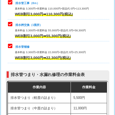
排水管工事（8ｍ）
その他部品の脱着
8,800円～
マス交換（深さ50㎝未満）
55,000円
基本料金 3,300円+作業料金 110,000円+部品代 0円=113,300円
WEB割引3,000円➡110,300円(税込)
交換・取付（タンク）
22,000円+材料費
マス交換（深さ50㎝以上）
66,000円
交換・取付(単水栓（壁付・デッキ
13,200円+材料費
コンクリート斫り（厚さ10㎝まで）
27,500円
排水桝交換（1箇所）
式）)
基本料金 3,300円+作業料金 55,000円+部品代 0円=58,300円
コンクリート斫り（厚さ10㎝超え）
38,500円
WEB割引3,000円➡55,300円(税込)
交換・取付(混合水栓（壁付・デッキ
16,500円+材料費
式・ワンホール）)
モルタル補修（厚さ10㎝まで）
27,500円
排水管補修
基本料金 3,300円+作業料金 22,000円+部品代 0円=25,300円
交換・取付(排水栓・排水トラップ
22,000円+材料費
モルタル補修（厚さ10㎝超え）
38,500円
WEB割引3,000円➡22,300円(税込)
（P/S/ポップアップ））
台所シンク・作業台設置
現場見積
交換・取付（その他部品）
11,000円+材料費
排水管つまり・水漏れ修理の作業料金表
追加人工
16,500円
持込商品取付（単水栓）
13,200円
作業内容
作業料金
廃棄・処分
現場見積
持込商品取付（混合水栓）
16,500円
排水管つまり（軽度の詰まり）
5,500円
※給水管工事は20mmまでの価格です。
持込商品取付（浄水器・分岐水栓）
16,500円
排水管つまり（中度の詰まり）
11,000円
給水管工事※（ホール加工)
16,500円