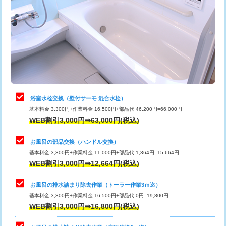
カメラ調査
33,000円
桝清掃
8,800円
止水・漏水調査・防水処理・清掃・修
11,000円
理・調整・分解・加工など（軽作業）
止水・漏水調査・防水処理・清掃・修
22,000円
理・調整・分解・加工など（中作業）
浴室水栓交換（壁付サーモ 混合水栓）
基本料金 3,300円+作業料金 16,500円+部品代 46,200円=66,000円
止水・漏水調査・防水処理・清掃・修
33,000円
WEB割引3,000円➡63,000円(税込)
理・調整・分解・加工など（重作業）
お風呂の部品交換（ハンドル交換）
トイレタンク脱着
16,500円
基本料金 3,300円+作業料金 11,000円+部品代 1,364円=15,664円
WEB割引3,000円➡12,664円(税込)
トイレ便器脱着
16,500円
タンクレストイレ脱着
33,000円
お風呂の排水詰まり除去作業（トーラー作業3ｍ迄）
基本料金 3,300円+作業料金 16,500円+部品代 0円=19,800円
小便器トイレ脱着
現地見積
WEB割引3,000円➡16,800円(税込)
その他部品の脱着
8,800円～