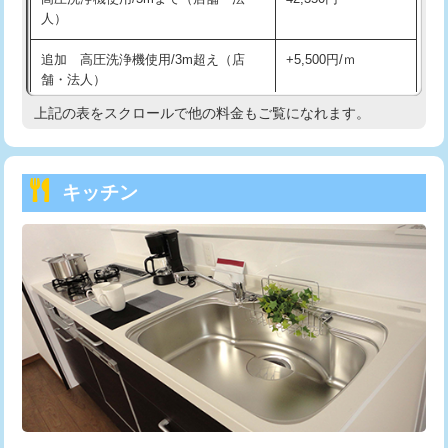
人）
持込商品取付（混合水栓）
16,500円
追加 高圧洗浄機使用/3m超え（店
+5,500円/ｍ
持込商品取付（浄水器・分岐水栓）
16,500円
舗・法人）
持込商品取付（温水洗浄便座）
22,000円
上記の表をスクロールで他の料金もご覧になれます。
高度高圧洗浄換
現地調査
持込商品取付（普通便座⇔温水洗浄便
22,000円
トーラー作業
16,500円
座）
キッチン
トーラー機使用/3mまで
33,000円
給水管工事※（ホール加工)
16,500円
追加トーラー機使用/3m超え
+3,300円
給水管工事※（バンド止め)
3,300円
カメラ調査
33,000円
給水管工事※（支持金具設置)
5,500円
桝清掃
8,800円
給水管工事※（保温材使用（バンド止
5,500円
め込み）)
止水・漏水調査・防水処理・清掃・修
11,000円
理・調整・分解・加工など（軽作業）
給水管工事※（土の掘削・埋め戻し作
11,000円
業)
止水・漏水調査・防水処理・清掃・修
22,000円
理・調整・分解・加工など（中作業）