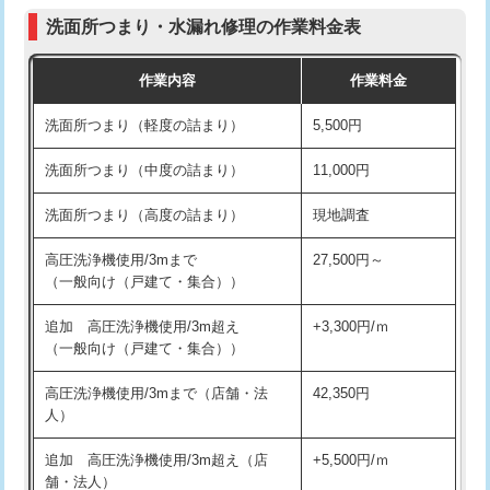
コンクリート斫り（厚さ10㎝まで）
27,500円
（P/S/ポップアップ））
洗面所つまり・水漏れ修理の作業料金表
コンクリート斫り（厚さ10㎝超え）
38,500円
交換・取付（その他部品）
11,000円+材料費
作業内容
作業料金
モルタル補修（厚さ10㎝まで）
27,500円
持込商品取付（単水栓）
13,200円
洗面所つまり（軽度の詰まり）
5,500円
モルタル補修（厚さ10㎝超え）
38,500円
持込商品取付（混合水栓）
16,500円
洗面所つまり（中度の詰まり）
11,000円
洗面台設置
38,500円
持込商品取付（浄水器・分岐水栓）
16,500円
洗面所つまり（高度の詰まり）
現地調査
バスタブ設置
現場見積
給水管工事※（ホール加工)
16,500円
高圧洗浄機使用/3mまで
27,500円～
追加人工
16,500円
（一般向け（戸建て・集合））
給水管工事※（バンド止め)
3,300円
廃棄・処分
現場見積
追加 高圧洗浄機使用/3m超え
+3,300円/ｍ
給水管工事※（支持金具設置)
5,500円
（一般向け（戸建て・集合））
※給水管工事は20mmまでの価格です。
給水管工事※（保温材使用（バンド止
5,500円
高圧洗浄機使用/3mまで（店舗・法
42,350円
め込み）)
人）
給水管工事※（土の掘削・埋め戻し作
11,000円
追加 高圧洗浄機使用/3m超え（店
+5,500円/ｍ
業)
舗・法人）