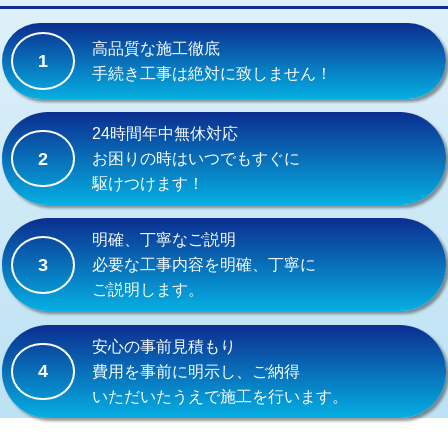
交換・取付(単水栓（壁付・デッキ
13,200円+材料費
式）)
高品質な施工徹底
1
交換・取付(混合水栓（壁付・デッキ
16,500円+材料費
手続き工事は絶対に致しません！
式・ワンホール）)
交換・取付(排水栓・排水トラップ
22,000円+材料費
24時間年中無休対応
（P/S/ポップアップ））
2
お困りの時はいつでもすぐに
駆けつけます！
交換・取付（その他部品）
11,000円+材料費
持込商品取付（単水栓）
13,200円
明確、丁寧なご説明
3
必要な工事内容を明確、丁寧に
持込商品取付（混合水栓）
16,500円
ご説明します。
持込商品取付（浄水器・分岐水栓）
16,500円
安心の事前見積もり
給水管工事※（ホール加工)
16,500円
4
費用を事前に明示し、ご納得
いただいたうえで施工を行います。
給水管工事※（バンド止め)
3,300円
給水管工事※（支持金具設置)
5,500円