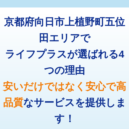
マス交換（深さ50㎝未満）
55,000円
トーラー機使用/3mまで
33,000円
マス交換（深さ50㎝以上）
66,000円
京都府向日市上植野町五位
追加トーラー機使用/3m超え
+3,300円
コンクリート斫り（厚さ10㎝まで）
27,500円
カメラ調査
33,000円
田エリアで
コンクリート斫り（厚さ10㎝超え）
38,500円
桝清掃
8,800円
ライフプラスが選ばれる4
モルタル補修（厚さ10㎝まで）
27,500円
止水・漏水調査・防水処理・清掃・修
11,000円
理・調整・分解・加工など（軽作業）
モルタル補修（厚さ10㎝超え）
38,500円
つの理由
止水・漏水調査・防水処理・清掃・修
22,000円
追加人工
16,500円
理・調整・分解・加工など（中作業）
安いだけではなく安心で高
廃棄・処分
現場見積
止水・漏水調査・防水処理・清掃・修
33,000円
理・調整・分解・加工など（重作業）
品質
なサービスを提供しま
その他部品の脱着
8,800円～
す！
交換・取付（タンク）
22,000円+材料費