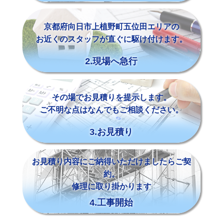
京都府向日市上植野町五位田エリアの
お近くのスタッフが直ぐに駆け付けます。
2.現場へ急行
その場でお見積りを提示します。
ご不明な点はなんでもご相談ください。
3.お見積り
お見積り内容にご納得いただけましたらご契
約。
修理に取り掛かります
4.工事開始