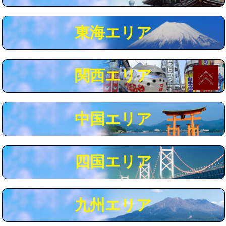
マス交換（深さ50㎝以上）
66,000円
東海エリア
コンクリート斫り（厚さ10㎝まで）
27,500円
コンクリート斫り（厚さ10㎝超え）
38,500円
関西エリア
モルタル補修（厚さ10㎝まで）
27,500円
モルタル補修（厚さ10㎝超え）
38,500円
中国エリア
追加人工
16,500円
廃棄・処分
現場見積
四国エリア
※給水管工事は20mmまでの価格です。
九州エリア