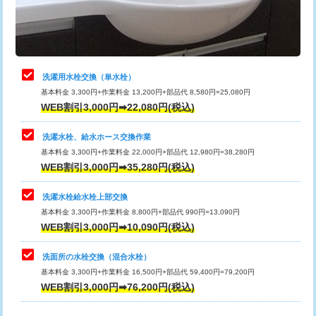
用（追加）/3ｍ超え)
止水・漏水調査・防水処理・清掃・修
11,000円
理・調整・分解・加工など（軽作業）
給水管工事※（ライニング鋼管・銅
44,000円
管・ポリ管・HT管使用/3ｍまで)
止水・漏水調査・防水処理・清掃・修
22,000円
理・調整・分解・加工など（中作業）
給水管工事※（ライニング鋼管・銅
+8,800円
洗濯用水栓交換（単水栓）
管・ポリ管・HT管使用/3ｍ超え)
基本料金 3,300円+作業料金 13,200円+部品代 8,580円=25,080円
止水・漏水調査・防水処理・清掃・修
33,000円
WEB割引3,000円➡22,080円(税込)
理・調整・分解・加工など（重作業）
排水管工事（土の掘削・埋め戻し作
11,000円~
業）
洗濯水栓、給水ホース交換作業
キッチンタンク脱着
16,500円
基本料金 3,300円+作業料金 22,000円+部品代 12,980円=38,280円
排水管工事（排水管工事/3ｍまで）
55,000円
WEB割引3,000円➡35,280円(税込)
その他部品の脱着
8,800円～
排水管工事（追加 排水管工事/3ｍ超
+11,000円
交換・取付（タンク）
22,000円+材料費
洗濯水栓給水栓上部交換
え）
基本料金 3,300円+作業料金 8,800円+部品代 990円=13,090円
交換・取付(単水栓（壁付・デッキ
13,200円+材料費
WEB割引3,000円➡10,090円(税込)
マス交換（土の掘削・埋め戻し作業）
11,000円~
式）)
洗面所の水栓交換（混合水栓）
マス交換（深さ50㎝未満）
55,000円
交換・取付(混合水栓（壁付・デッキ
16,500円+材料費
基本料金 3,300円+作業料金 16,500円+部品代 59,400円=79,200円
式・ワンホール）)
WEB割引3,000円➡76,200円(税込)
マス交換（深さ50㎝以上）
66,000円
交換・取付(排水栓・排水トラップ
22,000円+材料費