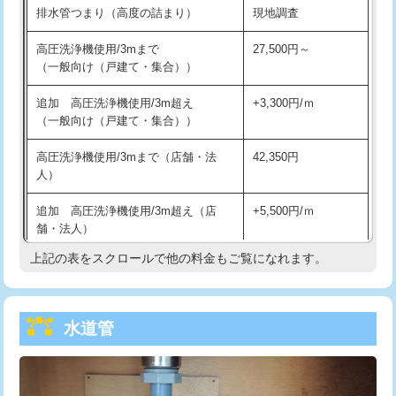
排水管つまり（高度の詰まり）
現地調査
給水管工事※（バンド止め)
3,300円
高圧洗浄機使用/3mまで
27,500円～
（一般向け（戸建て・集合））
給水管工事※（支持金具設置)
5,500円
追加 高圧洗浄機使用/3m超え
+3,300円/ｍ
給水管工事※（保温材使用（バンド止
5,500円
（一般向け（戸建て・集合））
め込み）)
高圧洗浄機使用/3mまで（店舗・法
42,350円
給水管工事※（土の掘削・埋め戻し作
11,000円
人）
業)
追加 高圧洗浄機使用/3m超え（店
+5,500円/ｍ
給水管工事※（塩ビ管（VP・HI）使
33,000円
舗・法人）
用/3ｍまで)
上記の表をスクロールで他の料金もご覧になれます。
高度高圧洗浄換
現地調査
給水管工事※（塩ビ管（VP・HI）使
+8,800円
用（追加）/3ｍ超え)
トーラー作業
16,500円
給水管工事※（ライニング鋼管・銅
44,000円
水道管
トーラー機使用/3mまで
33,000円
管・ポリ管・HT管使用/3ｍまで)
追加トーラー機使用/3m超え
+3,300円
給水管工事※（ライニング鋼管・銅
+8,800円
管・ポリ管・HT管使用/3ｍ超え)