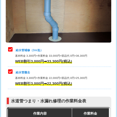
カメラ調査
33,000円
排水管工事（土の掘削・埋め戻し作
11,000円~
桝清掃
8,800円
業）
止水・漏水調査・防水処理・清掃・修
11,000円
排水管工事（排水管工事/3ｍまで）
55,000円
理・調整・分解・加工など（軽作業）
排水管工事（追加 排水管工事/3ｍ超
+11,000円
止水・漏水調査・防水処理・清掃・修
22,000円
え）
理・調整・分解・加工など（中作業）
給水管補修（3ｍ迄）
マス交換（土の掘削・埋め戻し作業）
11,000円~
基本料金 3,300円+作業料金 33,000円+部品代 0円=36,300円
止水・漏水調査・防水処理・清掃・修
33,000円
WEB割引3,000円➡33,300円(税込)
理・調整・分解・加工など（重作業）
マス交換（深さ50㎝未満）
55,000円
給水管撤去
その他部品の脱着
8,800円～
マス交換（深さ50㎝以上）
66,000円
基本料金 3,300円+作業料金 22,000円+部品代 0円=25,300円
WEB割引3,000円➡22,300円(税込)
交換・取付（タンク）
22,000円+材料費
コンクリート斫り（厚さ10㎝まで）
27,500円
交換・取付(単水栓（壁付・デッキ
13,200円+材料費
コンクリート斫り（厚さ10㎝超え）
38,500円
式）)
水道管つまり・水漏れ修理の作業料金表
モルタル補修（厚さ10㎝まで）
27,500円
交換・取付(混合水栓（壁付・デッキ
16,500円+材料費
作業内容
作業料金
式・ワンホール）)
モルタル補修（厚さ10㎝超え）
38,500円