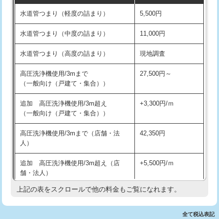
水道管つまり（軽度の詰まり）
5,500円
交換・取付(排水栓・排水トラップ
22,000円+材料費
洗面台設置
38,500円
（P/S/ポップアップ））
水道管つまり（中度の詰まり）
11,000円
化粧台設置
22,000円
交換・取付（その他部品）
11,000円+材料費
水道管つまり（高度の詰まり）
現地調査
追加人工
16,500円
持込商品取付（単水栓）
13,200円
高圧洗浄機使用/3mまで
27,500円～
廃棄・処分
現場見積
（一般向け（戸建て・集合））
持込商品取付（混合水栓）
16,500円
※給水管工事は20mmまでの価格です。
追加 高圧洗浄機使用/3m超え
+3,300円/ｍ
持込商品取付（浄水器・分岐水栓）
16,500円
（一般向け（戸建て・集合））
排水管工事（土の掘削・埋め戻し作
11,000円~
高圧洗浄機使用/3mまで（店舗・法
42,350円
業）
人）
排水管工事（排水管工事/3ｍまで）
55,000円
追加 高圧洗浄機使用/3m超え（店
+5,500円/ｍ
舗・法人）
排水管工事（追加 排水管工事/3ｍ超
+11,000円
え）
上記の表をスクロールで他の料金もご覧になれます。
高度高圧洗浄換
現地調査
マス交換（土の掘削・埋め戻し作業）
11,000円~
トーラー作業
16,500円
全て税込表記