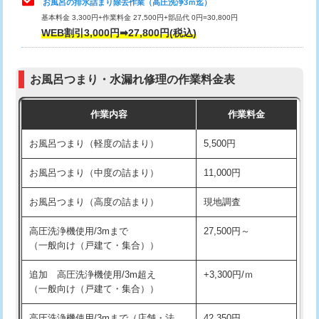
お風呂の排水詰まり除去作業（高圧洗浄3ｍ迄）
基本料金 3,300円+作業料金 27,500円+部品代 0円=30,800円
交換・取付（タンク）
22,000円+材料費
WEB割引3,000円➡27,800円(税込)
交換・取付（便器）
22,000円+材料費
お風呂つまり・水漏れ修理の作業料金表
交換・取付（普通便座）
11,000円+材料費
作業内容
作業料金
交換・取付（温水洗浄便座）
16,500円+材料費
お風呂つまり（軽度の詰まり）
5,500円
交換・取付(単水栓（壁付・デッキ
13,200円+材料費
式）)
お風呂つまり（中度の詰まり）
11,000円
交換・取付(混合水栓（壁付・デッキ
16,500円+材料費
お風呂つまり（高度の詰まり）
現地調査
式・ワンホール）)
高圧洗浄機使用/3mまで
27,500円～
交換・取付(排水栓・排水トラップ
22,000円+材料費
（一般向け（戸建て・集合））
（P/S/ポップアップ））
追加 高圧洗浄機使用/3m超え
+3,300円/ｍ
交換・取付（その他部品）
11,000円+材料費
（一般向け（戸建て・集合））
持込商品取付（単水栓）
13,200円
高圧洗浄機使用/3mまで（店舗・法
42,350円