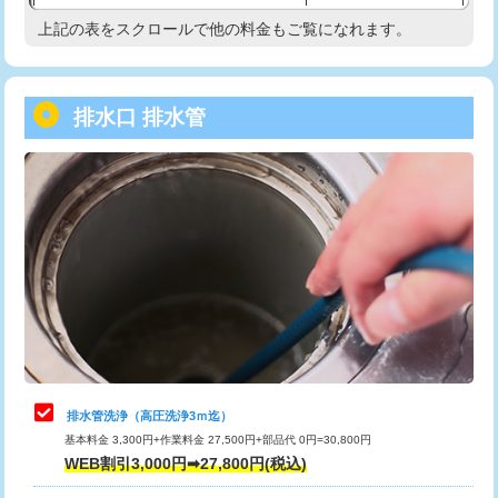
給水管工事※（塩ビ管（VP・HI）使
33,000円
上記の表をスクロールで他の料金もご覧になれます。
高度高圧洗浄換
現地調査
用/3ｍまで)
トーラー作業
16,500円
給水管工事※（塩ビ管（VP・HI）使
+8,800円
用（追加）/3ｍ超え)
排水口 排水管
トーラー機使用/3mまで
33,000円
給水管工事※（ライニング鋼管・銅
44,000円
追加トーラー機使用/3m超え
+3,300円
管・ポリ管・HT管使用/3ｍまで)
カメラ調査
33,000円
給水管工事※（ライニング鋼管・銅
+8,800円
管・ポリ管・HT管使用/3ｍ超え)
桝清掃
8,800円
排水管工事（土の掘削・埋め戻し作
11,000円~
止水・漏水調査・防水処理・清掃・修
11,000円
業）
理・調整・分解・加工など（軽作業）
排水管工事（排水管工事/3ｍまで）
55,000円
止水・漏水調査・防水処理・清掃・修
22,000円
理・調整・分解・加工など（中作業）
排水管工事（追加 排水管工事/3ｍ超
+11,000円
排水管洗浄（高圧洗浄3ｍ迄）
え）
基本料金 3,300円+作業料金 27,500円+部品代 0円=30,800円
止水・漏水調査・防水処理・清掃・修
33,000円
WEB割引3,000円➡27,800円(税込)
理・調整・分解・加工など（重作業）
マス交換（土の掘削・埋め戻し作業）
11,000円~