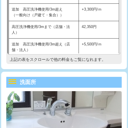
持込商品取付（単水栓）
13,200円
マス交換（深さ50㎝未満）
55,000円
追加 高圧洗浄機使用/3m超え
+3,300円/ｍ
持込商品取付（混合水栓）
16,500円
マス交換（深さ50㎝以上）
66,000円
（一般向け（戸建て・集合））
持込商品取付（浄水器・分岐水栓）
16,500円
コンクリート斫り（厚さ10㎝まで）
27,500円
高圧洗浄機使用/3mまで（店舗・法
42,350円
人）
給水管工事※（ホール加工)
16,500円
コンクリート斫り（厚さ10㎝超え）
38,500円
追加 高圧洗浄機使用/3m超え（店
+5,500円/ｍ
給水管工事※（バンド止め)
3,300円
モルタル補修（厚さ10㎝まで）
27,500円
舗・法人）
給水管工事※（支持金具設置)
5,500円
モルタル補修（厚さ10㎝超え）
38,500円
上記の表をスクロールで他の料金もご覧になれます。
高度高圧洗浄換
現地調査
給水管工事※（保温材使用（バンド止
5,500円
洗面台設置
38,500円
トーラー作業
16,500円
め込み）)
洗面所
追加人工
16,500円
トーラー機使用/3mまで
33,000円
給水管工事※（土の掘削・埋め戻し作
11,000円
業)
廃棄・処分
現場見積
追加トーラー機使用/3m超え
+3,300円
給水管工事※（塩ビ管（VP・HI）使
33,000円
※給水管工事は20mmまでの価格です。
カメラ調査
33,000円
用/3ｍまで)
桝清掃
8,800円
給水管工事※（塩ビ管（VP・HI）使
+8,800円