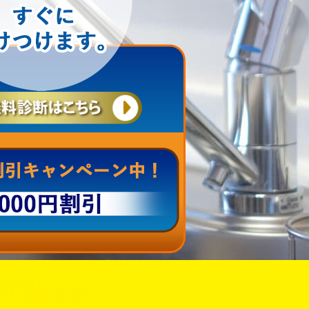
可能
です