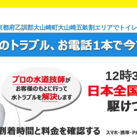
京都府乙訓郡大山崎町大山崎五畝割エリアでトイ
12時