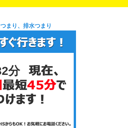
レつまり、排水つまり
32分