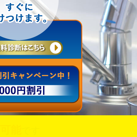
可能
です