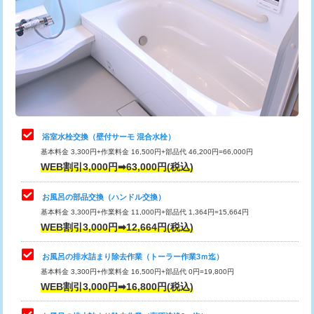
カメラ調査
33,000円
桝清掃
8,800円
止水・漏水調査・防水処理・清掃・修
11,000円
理・調整・分解・加工など（軽作業）
止水・漏水調査・防水処理・清掃・修
22,000円
理・調整・分解・加工など（中作業）
浴室水栓交換（壁付サーモ 混合水栓）
基本料金 3,300円+作業料金 16,500円+部品代 46,200円=66,000円
止水・漏水調査・防水処理・清掃・修
33,000円
WEB割引3,000円➡63,000円(税込)
理・調整・分解・加工など（重作業）
お風呂の部品交換（ハンドル交換）
トイレタンク脱着
16,500円
基本料金 3,300円+作業料金 11,000円+部品代 1,364円=15,664円
WEB割引3,000円➡12,664円(税込)
トイレ便器脱着
16,500円
タンクレストイレ脱着
33,000円
お風呂の排水詰まり除去作業（トーラー作業3ｍ迄）
基本料金 3,300円+作業料金 16,500円+部品代 0円=19,800円
小便器トイレ脱着
現地見積
WEB割引3,000円➡16,800円(税込)
その他部品の脱着
8,800円～