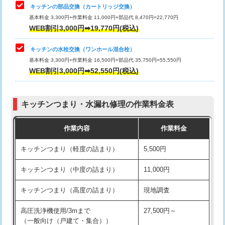
給水管工事※（塩ビ管（VP・HI）使
33,000円
キッチンの部品交換（カートリッジ交換）
用/3ｍまで)
基本料金 3,300円+作業料金 11,000円+部品代 8,470円=22,770円
止水・漏水調査・防水処理・清掃・修
33,000円
WEB割引3,000円➡19,770円(税込)
理・調整・分解・加工など（重作業）
給水管工事※（塩ビ管（VP・HI）使
+8,800円
用（追加）/3ｍ超え)
キッチンの水栓交換（ワンホール混合栓）
お風呂タンク脱着
16,500円
基本料金 3,300円+作業料金 16,500円+部品代 35,750円=55,550円
給水管工事※（ライニング鋼管・銅
44,000円
WEB割引3,000円➡52,550円(税込)
その他部品の脱着
8,800円～
管・ポリ管・HT管使用/3ｍまで)
交換・取付（タンク）
22,000円+材料費
給水管工事※（ライニング鋼管・銅
+8,800円
管・ポリ管・HT管使用/3ｍ超え)
キッチンつまり・水漏れ修理の作業料金表
交換・取付(単水栓（壁付・デッキ
13,200円+材料費
式）)
排水管工事（土の掘削・埋め戻し作
11,000円~
作業内容
作業料金
業）
交換・取付(混合水栓（壁付・デッキ
16,500円+材料費
キッチンつまり（軽度の詰まり）
5,500円
式・ワンホール）)
排水管工事（排水管工事/3ｍまで）
55,000円
キッチンつまり（中度の詰まり）
11,000円
交換・取付(排水栓・排水トラップ
22,000円+材料費
排水管工事（追加 排水管工事/3ｍ超
+11,000円
（P/S/ポップアップ））
え）
キッチンつまり（高度の詰まり）
現地調査
交換・取付（その他部品）
11,000円+材料費
マス交換（土の掘削・埋め戻し作業）
11,000円~
高圧洗浄機使用/3mまで
27,500円～
（一般向け（戸建て・集合））