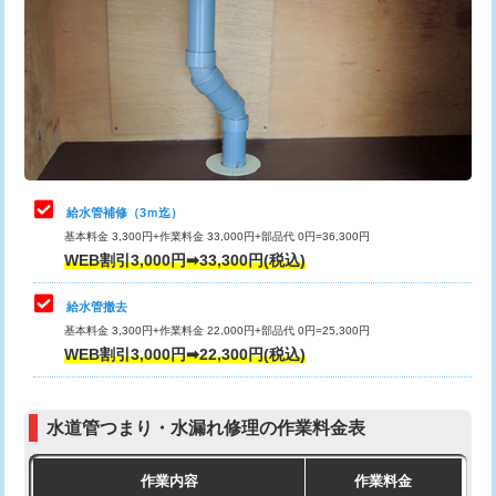
カメラ調査
33,000円
排水管工事（土の掘削・埋め戻し作
11,000円~
桝清掃
8,800円
業）
止水・漏水調査・防水処理・清掃・修
11,000円
排水管工事（排水管工事/3ｍまで）
55,000円
理・調整・分解・加工など（軽作業）
排水管工事（追加 排水管工事/3ｍ超
+11,000円
止水・漏水調査・防水処理・清掃・修
22,000円
え）
理・調整・分解・加工など（中作業）
給水管補修（3ｍ迄）
マス交換（土の掘削・埋め戻し作業）
11,000円~
基本料金 3,300円+作業料金 33,000円+部品代 0円=36,300円
止水・漏水調査・防水処理・清掃・修
33,000円
WEB割引3,000円➡33,300円(税込)
理・調整・分解・加工など（重作業）
マス交換（深さ50㎝未満）
55,000円
給水管撤去
その他部品の脱着
8,800円～
マス交換（深さ50㎝以上）
66,000円
基本料金 3,300円+作業料金 22,000円+部品代 0円=25,300円
WEB割引3,000円➡22,300円(税込)
交換・取付（タンク）
22,000円+材料費
コンクリート斫り（厚さ10㎝まで）
27,500円
交換・取付(単水栓（壁付・デッキ
13,200円+材料費
コンクリート斫り（厚さ10㎝超え）
38,500円
式）)
水道管つまり・水漏れ修理の作業料金表
モルタル補修（厚さ10㎝まで）
27,500円
交換・取付(混合水栓（壁付・デッキ
16,500円+材料費
作業内容
作業料金
式・ワンホール）)
モルタル補修（厚さ10㎝超え）
38,500円