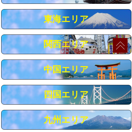
マス交換（深さ50㎝以上）
66,000円
東海エリア
コンクリート斫り（厚さ10㎝まで）
27,500円
コンクリート斫り（厚さ10㎝超え）
38,500円
関西エリア
モルタル補修（厚さ10㎝まで）
27,500円
モルタル補修（厚さ10㎝超え）
38,500円
中国エリア
追加人工
16,500円
廃棄・処分
現場見積
四国エリア
※給水管工事は20mmまでの価格です。
九州エリア