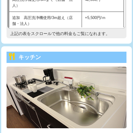
人）
持込商品取付（混合水栓）
16,500円
追加 高圧洗浄機使用/3m超え（店
+5,500円/ｍ
持込商品取付（浄水器・分岐水栓）
16,500円
舗・法人）
持込商品取付（温水洗浄便座）
22,000円
上記の表をスクロールで他の料金もご覧になれます。
高度高圧洗浄換
現地調査
持込商品取付（普通便座⇔温水洗浄便
22,000円
トーラー作業
16,500円
座）
キッチン
トーラー機使用/3mまで
33,000円
給水管工事※（ホール加工)
16,500円
追加トーラー機使用/3m超え
+3,300円
給水管工事※（バンド止め)
3,300円
カメラ調査
33,000円
給水管工事※（支持金具設置)
5,500円
桝清掃
8,800円
給水管工事※（保温材使用（バンド止
5,500円
め込み）)
止水・漏水調査・防水処理・清掃・修
11,000円
理・調整・分解・加工など（軽作業）
給水管工事※（土の掘削・埋め戻し作
11,000円
業)
止水・漏水調査・防水処理・清掃・修
22,000円
理・調整・分解・加工など（中作業）