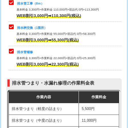
排水管工事（8ｍ）
その他部品の脱着
8,800円～
マス交換（深さ50㎝未満）
55,000円
基本料金 3,300円+作業料金 110,000円+部品代 0円=113,300円
WEB割引3,000円➡110,300円(税込)
交換・取付（タンク）
22,000円+材料費
マス交換（深さ50㎝以上）
66,000円
交換・取付(単水栓（壁付・デッキ
13,200円+材料費
コンクリート斫り（厚さ10㎝まで）
27,500円
排水桝交換（1箇所）
式）)
基本料金 3,300円+作業料金 55,000円+部品代 0円=58,300円
コンクリート斫り（厚さ10㎝超え）
38,500円
WEB割引3,000円➡55,300円(税込)
交換・取付(混合水栓（壁付・デッキ
16,500円+材料費
式・ワンホール）)
モルタル補修（厚さ10㎝まで）
27,500円
排水管補修
基本料金 3,300円+作業料金 22,000円+部品代 0円=25,300円
交換・取付(排水栓・排水トラップ
22,000円+材料費
モルタル補修（厚さ10㎝超え）
38,500円
WEB割引3,000円➡22,300円(税込)
（P/S/ポップアップ））
台所シンク・作業台設置
現場見積
交換・取付（その他部品）
11,000円+材料費
排水管つまり・水漏れ修理の作業料金表
追加人工
16,500円
持込商品取付（単水栓）
13,200円
作業内容
作業料金
廃棄・処分
現場見積
持込商品取付（混合水栓）
16,500円
排水管つまり（軽度の詰まり）
5,500円
※給水管工事は20mmまでの価格です。
持込商品取付（浄水器・分岐水栓）
16,500円
排水管つまり（中度の詰まり）
11,000円
給水管工事※（ホール加工)
16,500円