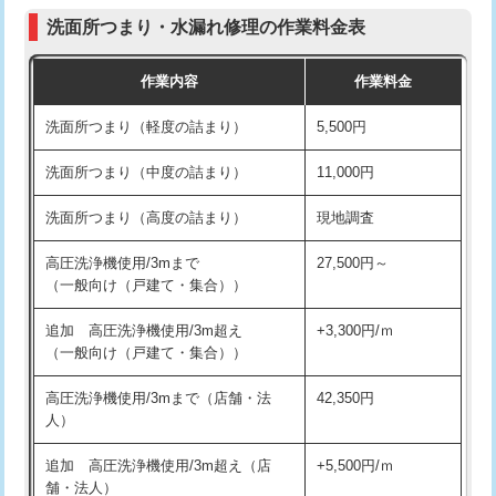
コンクリート斫り（厚さ10㎝まで）
27,500円
（P/S/ポップアップ））
洗面所つまり・水漏れ修理の作業料金表
コンクリート斫り（厚さ10㎝超え）
38,500円
交換・取付（その他部品）
11,000円+材料費
作業内容
作業料金
モルタル補修（厚さ10㎝まで）
27,500円
持込商品取付（単水栓）
13,200円
洗面所つまり（軽度の詰まり）
5,500円
モルタル補修（厚さ10㎝超え）
38,500円
持込商品取付（混合水栓）
16,500円
洗面所つまり（中度の詰まり）
11,000円
洗面台設置
38,500円
持込商品取付（浄水器・分岐水栓）
16,500円
洗面所つまり（高度の詰まり）
現地調査
バスタブ設置
現場見積
給水管工事※（ホール加工)
16,500円
高圧洗浄機使用/3mまで
27,500円～
追加人工
16,500円
（一般向け（戸建て・集合））
給水管工事※（バンド止め)
3,300円
廃棄・処分
現場見積
追加 高圧洗浄機使用/3m超え
+3,300円/ｍ
給水管工事※（支持金具設置)
5,500円
（一般向け（戸建て・集合））
※給水管工事は20mmまでの価格です。
給水管工事※（保温材使用（バンド止
5,500円
高圧洗浄機使用/3mまで（店舗・法
42,350円
め込み）)
人）
給水管工事※（土の掘削・埋め戻し作
11,000円
追加 高圧洗浄機使用/3m超え（店
+5,500円/ｍ
業)
舗・法人）