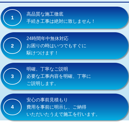
交換・取付(単水栓（壁付・デッキ
13,200円+材料費
式）)
高品質な施工徹底
1
交換・取付(混合水栓（壁付・デッキ
16,500円+材料費
手続き工事は絶対に致しません！
式・ワンホール）)
交換・取付(排水栓・排水トラップ
22,000円+材料費
24時間年中無休対応
（P/S/ポップアップ））
2
お困りの時はいつでもすぐに
駆けつけます！
交換・取付（その他部品）
11,000円+材料費
持込商品取付（単水栓）
13,200円
明確、丁寧なご説明
3
必要な工事内容を明確、丁寧に
持込商品取付（混合水栓）
16,500円
ご説明します。
持込商品取付（浄水器・分岐水栓）
16,500円
安心の事前見積もり
給水管工事※（ホール加工)
16,500円
4
費用を事前に明示し、ご納得
いただいたうえで施工を行います。
給水管工事※（バンド止め)
3,300円
給水管工事※（支持金具設置)
5,500円