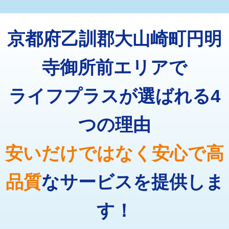
マス交換（深さ50㎝未満）
55,000円
トーラー機使用/3mまで
33,000円
マス交換（深さ50㎝以上）
66,000円
京都府乙訓郡大山崎町円明
追加トーラー機使用/3m超え
+3,300円
コンクリート斫り（厚さ10㎝まで）
27,500円
カメラ調査
33,000円
寺御所前エリアで
コンクリート斫り（厚さ10㎝超え）
38,500円
桝清掃
8,800円
ライフプラスが選ばれる4
モルタル補修（厚さ10㎝まで）
27,500円
止水・漏水調査・防水処理・清掃・修
11,000円
理・調整・分解・加工など（軽作業）
モルタル補修（厚さ10㎝超え）
38,500円
つの理由
止水・漏水調査・防水処理・清掃・修
22,000円
追加人工
16,500円
理・調整・分解・加工など（中作業）
安いだけではなく安心で高
廃棄・処分
現場見積
止水・漏水調査・防水処理・清掃・修
33,000円
理・調整・分解・加工など（重作業）
品質
なサービスを提供しま
その他部品の脱着
8,800円～
す！
交換・取付（タンク）
22,000円+材料費