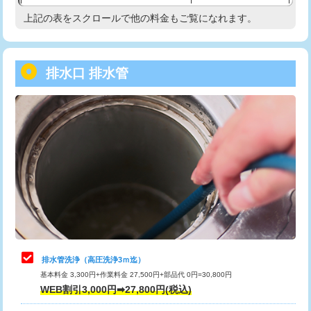
給水管工事※（塩ビ管（VP・HI）使
33,000円
上記の表をスクロールで他の料金もご覧になれます。
高度高圧洗浄換
現地調査
用/3ｍまで)
トーラー作業
16,500円
給水管工事※（塩ビ管（VP・HI）使
+8,800円
用（追加）/3ｍ超え)
排水口 排水管
トーラー機使用/3mまで
33,000円
給水管工事※（ライニング鋼管・銅
44,000円
追加トーラー機使用/3m超え
+3,300円
管・ポリ管・HT管使用/3ｍまで)
カメラ調査
33,000円
給水管工事※（ライニング鋼管・銅
+8,800円
管・ポリ管・HT管使用/3ｍ超え)
桝清掃
8,800円
排水管工事（土の掘削・埋め戻し作
11,000円~
止水・漏水調査・防水処理・清掃・修
11,000円
業）
理・調整・分解・加工など（軽作業）
排水管工事（排水管工事/3ｍまで）
55,000円
止水・漏水調査・防水処理・清掃・修
22,000円
理・調整・分解・加工など（中作業）
排水管工事（追加 排水管工事/3ｍ超
+11,000円
排水管洗浄（高圧洗浄3ｍ迄）
え）
基本料金 3,300円+作業料金 27,500円+部品代 0円=30,800円
止水・漏水調査・防水処理・清掃・修
33,000円
WEB割引3,000円➡27,800円(税込)
理・調整・分解・加工など（重作業）
マス交換（土の掘削・埋め戻し作業）
11,000円~