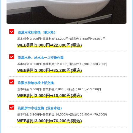
用（追加）/3ｍ超え)
止水・漏水調査・防水処理・清掃・修
11,000円
理・調整・分解・加工など（軽作業）
給水管工事※（ライニング鋼管・銅
44,000円
管・ポリ管・HT管使用/3ｍまで)
止水・漏水調査・防水処理・清掃・修
22,000円
理・調整・分解・加工など（中作業）
給水管工事※（ライニング鋼管・銅
+8,800円
洗濯用水栓交換（単水栓）
管・ポリ管・HT管使用/3ｍ超え)
基本料金 3,300円+作業料金 13,200円+部品代 8,580円=25,080円
止水・漏水調査・防水処理・清掃・修
33,000円
WEB割引3,000円➡22,080円(税込)
理・調整・分解・加工など（重作業）
排水管工事（土の掘削・埋め戻し作
11,000円~
業）
洗濯水栓、給水ホース交換作業
キッチンタンク脱着
16,500円
基本料金 3,300円+作業料金 22,000円+部品代 12,980円=38,280円
排水管工事（排水管工事/3ｍまで）
55,000円
WEB割引3,000円➡35,280円(税込)
その他部品の脱着
8,800円～
排水管工事（追加 排水管工事/3ｍ超
+11,000円
交換・取付（タンク）
22,000円+材料費
洗濯水栓給水栓上部交換
え）
基本料金 3,300円+作業料金 8,800円+部品代 990円=13,090円
交換・取付(単水栓（壁付・デッキ
13,200円+材料費
WEB割引3,000円➡10,090円(税込)
マス交換（土の掘削・埋め戻し作業）
11,000円~
式）)
洗面所の水栓交換（混合水栓）
マス交換（深さ50㎝未満）
55,000円
交換・取付(混合水栓（壁付・デッキ
16,500円+材料費
基本料金 3,300円+作業料金 16,500円+部品代 59,400円=79,200円
式・ワンホール）)
WEB割引3,000円➡76,200円(税込)
マス交換（深さ50㎝以上）
66,000円
交換・取付(排水栓・排水トラップ
22,000円+材料費