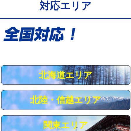
対応エリア
給水管工事※（保温材使用（バンド止
5,500円
め込み）)
給水管工事※（土の掘削・埋め戻し作
11,000円
業)
給水管工事※（塩ビ管（VP・HI）使
33,000円
用/3ｍまで)
給水管工事※（塩ビ管（VP・HI）使
+8,800円
用（追加）/3ｍ超え)
北海道エリア
給水管工事※（ライニング鋼管・銅
44,000円
管・ポリ管・HT管使用/3ｍまで)
北陸・信越エリア
給水管工事※（ライニング鋼管・銅
+8,800円
管・ポリ管・HT管使用/3ｍ超え)
マス交換（土の掘削・埋め戻し作業）
11,000円~
関東エリア
マス交換（深さ50㎝未満）
55,000円