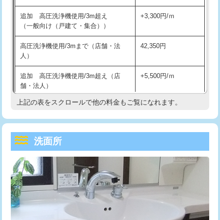
持込商品取付（単水栓）
13,200円
マス交換（深さ50㎝未満）
55,000円
追加 高圧洗浄機使用/3m超え
+3,300円/ｍ
持込商品取付（混合水栓）
16,500円
マス交換（深さ50㎝以上）
66,000円
（一般向け（戸建て・集合））
持込商品取付（浄水器・分岐水栓）
16,500円
コンクリート斫り（厚さ10㎝まで）
27,500円
高圧洗浄機使用/3mまで（店舗・法
42,350円
人）
給水管工事※（ホール加工)
16,500円
コンクリート斫り（厚さ10㎝超え）
38,500円
追加 高圧洗浄機使用/3m超え（店
+5,500円/ｍ
給水管工事※（バンド止め)
3,300円
モルタル補修（厚さ10㎝まで）
27,500円
舗・法人）
給水管工事※（支持金具設置)
5,500円
モルタル補修（厚さ10㎝超え）
38,500円
上記の表をスクロールで他の料金もご覧になれます。
高度高圧洗浄換
現地調査
給水管工事※（保温材使用（バンド止
5,500円
洗面台設置
38,500円
トーラー作業
16,500円
め込み）)
洗面所
追加人工
16,500円
トーラー機使用/3mまで
33,000円
給水管工事※（土の掘削・埋め戻し作
11,000円
業)
廃棄・処分
現場見積
追加トーラー機使用/3m超え
+3,300円
給水管工事※（塩ビ管（VP・HI）使
33,000円
※給水管工事は20mmまでの価格です。
カメラ調査
33,000円
用/3ｍまで)
桝清掃
8,800円
給水管工事※（塩ビ管（VP・HI）使
+8,800円