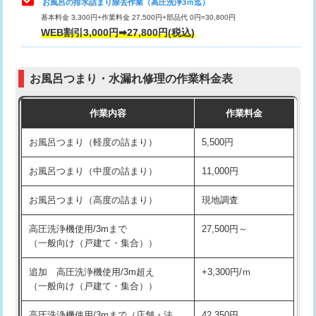
お風呂の排水詰まり除去作業（高圧洗浄3ｍ迄）
基本料金 3,300円+作業料金 27,500円+部品代 0円=30,800円
交換・取付（タンク）
22,000円+材料費
WEB割引3,000円➡27,800円(税込)
交換・取付（便器）
22,000円+材料費
お風呂つまり・水漏れ修理の作業料金表
交換・取付（普通便座）
11,000円+材料費
作業内容
作業料金
交換・取付（温水洗浄便座）
16,500円+材料費
お風呂つまり（軽度の詰まり）
5,500円
交換・取付(単水栓（壁付・デッキ
13,200円+材料費
式）)
お風呂つまり（中度の詰まり）
11,000円
交換・取付(混合水栓（壁付・デッキ
16,500円+材料費
お風呂つまり（高度の詰まり）
現地調査
式・ワンホール）)
高圧洗浄機使用/3mまで
27,500円～
交換・取付(排水栓・排水トラップ
22,000円+材料費
（一般向け（戸建て・集合））
（P/S/ポップアップ））
追加 高圧洗浄機使用/3m超え
+3,300円/ｍ
交換・取付（その他部品）
11,000円+材料費
（一般向け（戸建て・集合））
持込商品取付（単水栓）
13,200円
高圧洗浄機使用/3mまで（店舗・法
42,350円