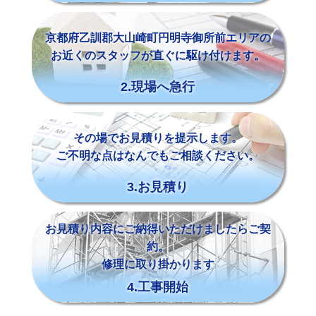
京都府乙訓郡大山崎町円明寺御所前エリアの
お近くのスタッフが直ぐに駆け付けます。
2.現場へ急行
その場でお見積りを提示します。
ご不明な点はなんでもご相談ください。
3.お見積り
お見積り内容にご納得いただけましたらご契
約。
修理に取り掛かります
4.工事開始