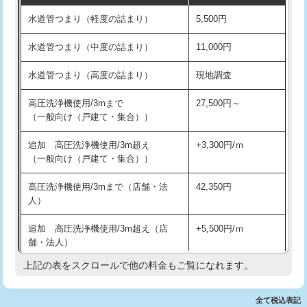
水道管つまり（軽度の詰まり）
5,500円
交換・取付(排水栓・排水トラップ
22,000円+材料費
洗面台設置
38,500円
（P/S/ポップアップ））
水道管つまり（中度の詰まり）
11,000円
化粧台設置
22,000円
交換・取付（その他部品）
11,000円+材料費
水道管つまり（高度の詰まり）
現地調査
追加人工
16,500円
持込商品取付（単水栓）
13,200円
高圧洗浄機使用/3mまで
27,500円～
廃棄・処分
現場見積
（一般向け（戸建て・集合））
持込商品取付（混合水栓）
16,500円
※給水管工事は20mmまでの価格です。
追加 高圧洗浄機使用/3m超え
+3,300円/ｍ
持込商品取付（浄水器・分岐水栓）
16,500円
（一般向け（戸建て・集合））
排水管工事（土の掘削・埋め戻し作
11,000円~
高圧洗浄機使用/3mまで（店舗・法
42,350円
業）
人）
排水管工事（排水管工事/3ｍまで）
55,000円
追加 高圧洗浄機使用/3m超え（店
+5,500円/ｍ
舗・法人）
排水管工事（追加 排水管工事/3ｍ超
+11,000円
え）
上記の表をスクロールで他の料金もご覧になれます。
高度高圧洗浄換
現地調査
マス交換（土の掘削・埋め戻し作業）
11,000円~
トーラー作業
16,500円
全て税込表記