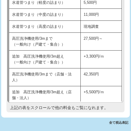
水道管つまり（軽度の詰まり）
5,500円
交換・取付(排水栓・排水トラップ
22,000円+材料費
洗面台設置
38,500円
（P/S/ポップアップ））
水道管つまり（中度の詰まり）
11,000円
化粧台設置
22,000円
交換・取付（その他部品）
11,000円+材料費
水道管つまり（高度の詰まり）
現地調査
追加人工
16,500円
持込商品取付（単水栓）
13,200円
高圧洗浄機使用/3mまで
27,500円～
廃棄・処分
現場見積
（一般向け（戸建て・集合））
持込商品取付（混合水栓）
16,500円
※給水管工事は20mmまでの価格です。
追加 高圧洗浄機使用/3m超え
+3,300円/ｍ
持込商品取付（浄水器・分岐水栓）
16,500円
（一般向け（戸建て・集合））
排水管工事（土の掘削・埋め戻し作
11,000円~
高圧洗浄機使用/3mまで（店舗・法
42,350円
業）
人）
排水管工事（排水管工事/3ｍまで）
55,000円
追加 高圧洗浄機使用/3m超え（店
+5,500円/ｍ
舗・法人）
排水管工事（追加 排水管工事/3ｍ超
+11,000円
え）
上記の表をスクロールで他の料金もご覧になれます。
高度高圧洗浄換
現地調査
マス交換（土の掘削・埋め戻し作業）
11,000円~
トーラー作業
16,500円
全て税込表記
マス交換（深さ50㎝未満）
55,000円