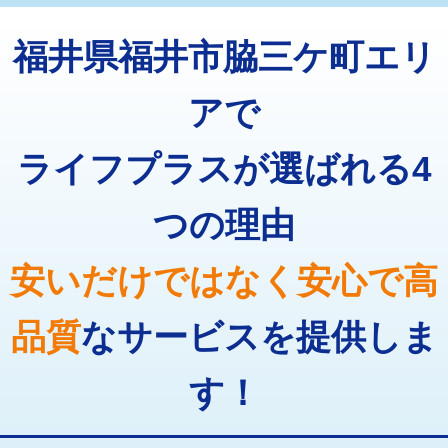
トーラー機使用/3mまで
33,000円
マス交換（深さ50㎝以上）
66,000円
福井県福井市脇三ケ町エリ
追加トーラー機使用/3m超え
+3,300円
コンクリート斫り（厚さ10㎝まで）
27,500円
カメラ調査
33,000円
アで
コンクリート斫り（厚さ10㎝超え）
38,500円
桝清掃
8,800円
ライフプラスが選ばれる4
モルタル補修（厚さ10㎝まで）
27,500円
止水・漏水調査・防水処理・清掃・修
11,000円
理・調整・分解・加工など（軽作業）
モルタル補修（厚さ10㎝超え）
38,500円
つの理由
止水・漏水調査・防水処理・清掃・修
22,000円
追加人工
16,500円
理・調整・分解・加工など（中作業）
安いだけではなく安心で高
廃棄・処分
現場見積
止水・漏水調査・防水処理・清掃・修
33,000円
理・調整・分解・加工など（重作業）
品質
なサービスを提供しま
その他部品の脱着
8,800円～
す！
交換・取付（タンク）
22,000円+材料費
交換・取付(単水栓（壁付・デッキ
13,200円+材料費