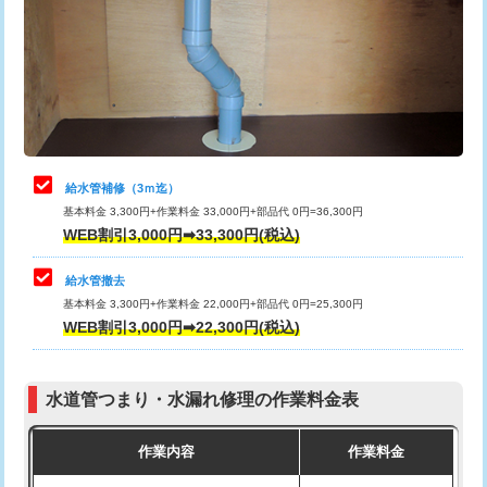
排水管工事（土の掘削・埋め戻し作
11,000円~
桝清掃
8,800円
業）
止水・漏水調査・防水処理・清掃・修
11,000円
排水管工事（排水管工事/3ｍまで）
55,000円
理・調整・分解・加工など（軽作業）
排水管工事（追加 排水管工事/3ｍ超
+11,000円
止水・漏水調査・防水処理・清掃・修
22,000円
え）
理・調整・分解・加工など（中作業）
給水管補修（3ｍ迄）
マス交換（土の掘削・埋め戻し作業）
11,000円~
基本料金 3,300円+作業料金 33,000円+部品代 0円=36,300円
止水・漏水調査・防水処理・清掃・修
33,000円
WEB割引3,000円➡33,300円(税込)
理・調整・分解・加工など（重作業）
マス交換（深さ50㎝未満）
55,000円
給水管撤去
その他部品の脱着
8,800円～
マス交換（深さ50㎝以上）
66,000円
基本料金 3,300円+作業料金 22,000円+部品代 0円=25,300円
WEB割引3,000円➡22,300円(税込)
交換・取付（タンク）
22,000円+材料費
コンクリート斫り（厚さ10㎝まで）
27,500円
交換・取付(単水栓（壁付・デッキ
13,200円+材料費
コンクリート斫り（厚さ10㎝超え）
38,500円
式）)
水道管つまり・水漏れ修理の作業料金表
モルタル補修（厚さ10㎝まで）
27,500円
交換・取付(混合水栓（壁付・デッキ
16,500円+材料費
作業内容
作業料金
式・ワンホール）)
モルタル補修（厚さ10㎝超え）
38,500円