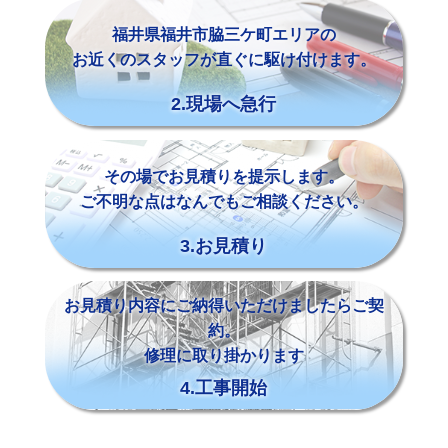
福井県福井市脇三ケ町エリアの
お近くのスタッフが直ぐに駆け付けます。
2.現場へ急行
その場でお見積りを提示します。
ご不明な点はなんでもご相談ください。
3.お見積り
お見積り内容にご納得いただけましたらご契
約。
修理に取り掛かります
4.工事開始