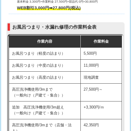
基本料金 3,300円+作業料金 27,500円+部品代 0円=30,800円
交換・取付（タンク）
22,000円+材料費
WEB割引3,000円➡27,800円(税込)
交換・取付（便器）
22,000円+材料費
お風呂つまり・水漏れ修理の作業料金表
交換・取付（普通便座）
11,000円+材料費
作業内容
作業料金
交換・取付（温水洗浄便座）
16,500円+材料費
お風呂つまり（軽度の詰まり）
5,500円
交換・取付(単水栓（壁付・デッキ
13,200円+材料費
式）)
お風呂つまり（中度の詰まり）
11,000円
交換・取付(混合水栓（壁付・デッキ
16,500円+材料費
お風呂つまり（高度の詰まり）
現地調査
式・ワンホール）)
高圧洗浄機使用/3mまで
27,500円～
交換・取付(排水栓・排水トラップ
22,000円+材料費
（一般向け（戸建て・集合））
（P/S/ポップアップ））
追加 高圧洗浄機使用/3m超え
+3,300円/ｍ
交換・取付（その他部品）
11,000円+材料費
（一般向け（戸建て・集合））
持込商品取付（単水栓）
13,200円
高圧洗浄機使用/3mまで（店舗・法
42,350円
人）