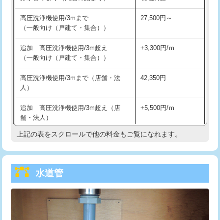
給水管工事※（バンド止め)
3,300円
高圧洗浄機使用/3mまで
27,500円～
（一般向け（戸建て・集合））
給水管工事※（支持金具設置)
5,500円
追加 高圧洗浄機使用/3m超え
+3,300円/ｍ
給水管工事※（保温材使用（バンド止
5,500円
（一般向け（戸建て・集合））
め込み）)
高圧洗浄機使用/3mまで（店舗・法
42,350円
給水管工事※（土の掘削・埋め戻し作
11,000円
人）
業)
追加 高圧洗浄機使用/3m超え（店
+5,500円/ｍ
給水管工事※（塩ビ管（VP・HI）使
33,000円
舗・法人）
用/3ｍまで)
上記の表をスクロールで他の料金もご覧になれます。
高度高圧洗浄換
現地調査
給水管工事※（塩ビ管（VP・HI）使
+8,800円
用（追加）/3ｍ超え)
トーラー作業
16,500円
給水管工事※（ライニング鋼管・銅
44,000円
水道管
トーラー機使用/3mまで
33,000円
管・ポリ管・HT管使用/3ｍまで)
追加トーラー機使用/3m超え
+3,300円
給水管工事※（ライニング鋼管・銅
+8,800円
管・ポリ管・HT管使用/3ｍ超え)
カメラ調査
33,000円