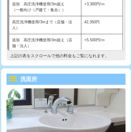
追加 高圧洗浄機使用/3m超え
+3,300円/ｍ
持込商品取付（混合水栓）
16,500円
マス交換（深さ50㎝以上）
66,000円
（一般向け（戸建て・集合））
持込商品取付（浄水器・分岐水栓）
16,500円
コンクリート斫り（厚さ10㎝まで）
27,500円
高圧洗浄機使用/3mまで（店舗・法
42,350円
人）
給水管工事※（ホール加工)
16,500円
コンクリート斫り（厚さ10㎝超え）
38,500円
追加 高圧洗浄機使用/3m超え（店
+5,500円/ｍ
給水管工事※（バンド止め)
3,300円
モルタル補修（厚さ10㎝まで）
27,500円
舗・法人）
給水管工事※（支持金具設置)
5,500円
モルタル補修（厚さ10㎝超え）
38,500円
上記の表をスクロールで他の料金もご覧になれます。
高度高圧洗浄換
現地調査
給水管工事※（保温材使用（バンド止
5,500円
洗面台設置
38,500円
トーラー作業
16,500円
め込み）)
洗面所
追加人工
16,500円
トーラー機使用/3mまで
33,000円
給水管工事※（土の掘削・埋め戻し作
11,000円
業)
廃棄・処分
現場見積
追加トーラー機使用/3m超え
+3,300円
給水管工事※（塩ビ管（VP・HI）使
33,000円
※給水管工事は20mmまでの価格です。
カメラ調査
33,000円
用/3ｍまで)
桝清掃
8,800円
給水管工事※（塩ビ管（VP・HI）使
+8,800円
用（追加）/3ｍ超え)
止水・漏水調査・防水処理・清掃・修
11,000円