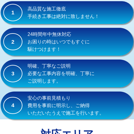
式）)
高品質な施工徹底
1
交換・取付(混合水栓（壁付・デッキ
16,500円+材料費
手続き工事は絶対に致しません！
式・ワンホール）)
交換・取付(排水栓・排水トラップ
22,000円+材料費
24時間年中無休対応
（P/S/ポップアップ））
2
お困りの時はいつでもすぐに
駆けつけます！
交換・取付（その他部品）
11,000円+材料費
持込商品取付（単水栓）
13,200円
明確、丁寧なご説明
3
必要な工事内容を明確、丁寧に
持込商品取付（混合水栓）
16,500円
ご説明します。
持込商品取付（浄水器・分岐水栓）
16,500円
安心の事前見積もり
給水管工事※（ホール加工)
16,500円
4
費用を事前に明示し、ご納得
いただいたうえで施工を行います。
給水管工事※（バンド止め)
3,300円
給水管工事※（支持金具設置)
5,500円