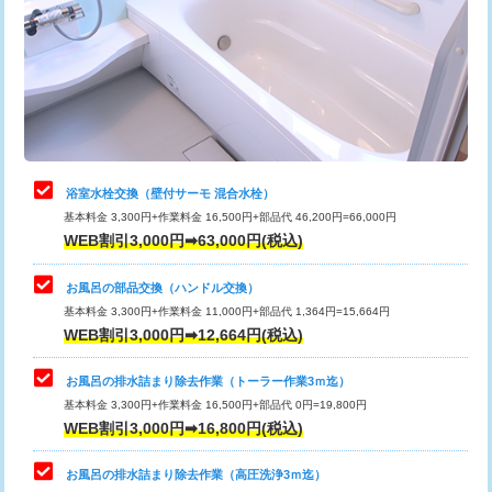
桝清掃
8,800円
止水・漏水調査・防水処理・清掃・修
11,000円
理・調整・分解・加工など（軽作業）
止水・漏水調査・防水処理・清掃・修
22,000円
理・調整・分解・加工など（中作業）
浴室水栓交換（壁付サーモ 混合水栓）
基本料金 3,300円+作業料金 16,500円+部品代 46,200円=66,000円
止水・漏水調査・防水処理・清掃・修
33,000円
WEB割引3,000円➡63,000円(税込)
理・調整・分解・加工など（重作業）
お風呂の部品交換（ハンドル交換）
トイレタンク脱着
16,500円
基本料金 3,300円+作業料金 11,000円+部品代 1,364円=15,664円
WEB割引3,000円➡12,664円(税込)
トイレ便器脱着
16,500円
タンクレストイレ脱着
33,000円
お風呂の排水詰まり除去作業（トーラー作業3ｍ迄）
基本料金 3,300円+作業料金 16,500円+部品代 0円=19,800円
小便器トイレ脱着
現地見積
WEB割引3,000円➡16,800円(税込)
その他部品の脱着
8,800円～
お風呂の排水詰まり除去作業（高圧洗浄3ｍ迄）