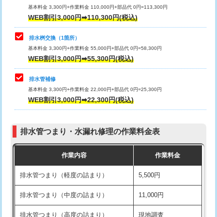
基本料金 3,300円+作業料金 110,000円+部品代 0円=113,300円
WEB割引3,000円➡110,300円(税込)
交換・取付（タンク）
22,000円+材料費
マス交換（深さ50㎝以上）
66,000円
交換・取付(単水栓（壁付・デッキ
13,200円+材料費
コンクリート斫り（厚さ10㎝まで）
27,500円
排水桝交換（1箇所）
式）)
基本料金 3,300円+作業料金 55,000円+部品代 0円=58,300円
コンクリート斫り（厚さ10㎝超え）
38,500円
WEB割引3,000円➡55,300円(税込)
交換・取付(混合水栓（壁付・デッキ
16,500円+材料費
式・ワンホール）)
モルタル補修（厚さ10㎝まで）
27,500円
排水管補修
基本料金 3,300円+作業料金 22,000円+部品代 0円=25,300円
交換・取付(排水栓・排水トラップ
22,000円+材料費
モルタル補修（厚さ10㎝超え）
38,500円
WEB割引3,000円➡22,300円(税込)
（P/S/ポップアップ））
台所シンク・作業台設置
現場見積
交換・取付（その他部品）
11,000円+材料費
排水管つまり・水漏れ修理の作業料金表
追加人工
16,500円
持込商品取付（単水栓）
13,200円
作業内容
作業料金
廃棄・処分
現場見積
持込商品取付（混合水栓）
16,500円
排水管つまり（軽度の詰まり）
5,500円
※給水管工事は20mmまでの価格です。
持込商品取付（浄水器・分岐水栓）
16,500円
排水管つまり（中度の詰まり）
11,000円
給水管工事※（ホール加工)
16,500円
排水管つまり（高度の詰まり）
現地調査