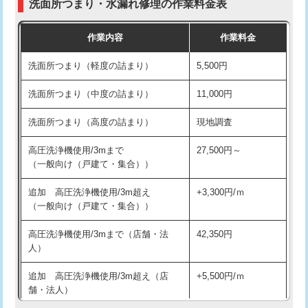
洗面所つまり・水漏れ修理の作業料金表
コンクリート斫り（厚さ10㎝超え）
38,500円
交換・取付（その他部品）
11,000円+材料費
作業内容
作業料金
モルタル補修（厚さ10㎝まで）
27,500円
持込商品取付（単水栓）
13,200円
洗面所つまり（軽度の詰まり）
5,500円
モルタル補修（厚さ10㎝超え）
38,500円
持込商品取付（混合水栓）
16,500円
洗面所つまり（中度の詰まり）
11,000円
洗面台設置
38,500円
持込商品取付（浄水器・分岐水栓）
16,500円
洗面所つまり（高度の詰まり）
現地調査
バスタブ設置
現場見積
給水管工事※（ホール加工)
16,500円
高圧洗浄機使用/3mまで
27,500円～
追加人工
16,500円
（一般向け（戸建て・集合））
給水管工事※（バンド止め)
3,300円
廃棄・処分
現場見積
追加 高圧洗浄機使用/3m超え
+3,300円/ｍ
給水管工事※（支持金具設置)
5,500円
（一般向け（戸建て・集合））
※給水管工事は20mmまでの価格です。
給水管工事※（保温材使用（バンド止
5,500円
高圧洗浄機使用/3mまで（店舗・法
42,350円
め込み）)
人）
給水管工事※（土の掘削・埋め戻し作
11,000円
追加 高圧洗浄機使用/3m超え（店
+5,500円/ｍ
業)
舗・法人）
給水管工事※（塩ビ管（VP・HI）使
33,000円