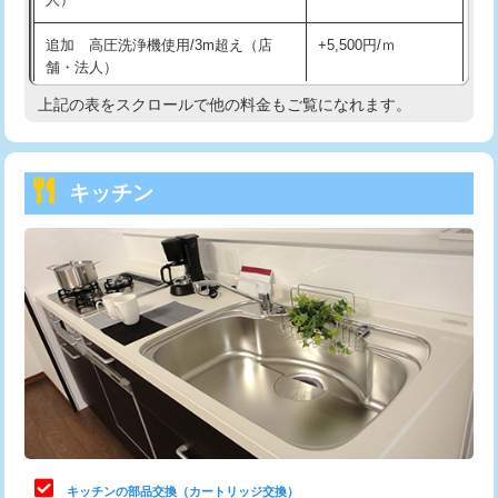
持込商品取付（混合水栓）
16,500円
追加 高圧洗浄機使用/3m超え（店
+5,500円/ｍ
持込商品取付（浄水器・分岐水栓）
16,500円
舗・法人）
持込商品取付（温水洗浄便座）
22,000円
上記の表をスクロールで他の料金もご覧になれます。
高度高圧洗浄換
現地調査
持込商品取付（普通便座⇔温水洗浄便
22,000円
トーラー作業
16,500円
座）
キッチン
トーラー機使用/3mまで
33,000円
給水管工事※（ホール加工)
16,500円
追加トーラー機使用/3m超え
+3,300円
給水管工事※（バンド止め)
3,300円
カメラ調査
33,000円
給水管工事※（支持金具設置)
5,500円
桝清掃
8,800円
給水管工事※（保温材使用（バンド止
5,500円
め込み）)
止水・漏水調査・防水処理・清掃・修
11,000円
理・調整・分解・加工など（軽作業）
給水管工事※（土の掘削・埋め戻し作
11,000円
業)
止水・漏水調査・防水処理・清掃・修
22,000円
理・調整・分解・加工など（中作業）
給水管工事※（塩ビ管（VP・HI）使
33,000円
キッチンの部品交換（カートリッジ交換）