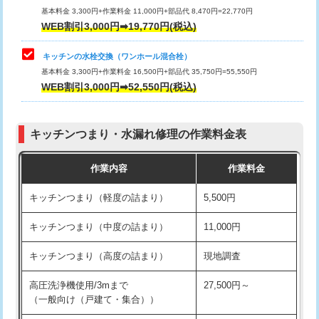
用/3ｍまで)
基本料金 3,300円+作業料金 11,000円+部品代 8,470円=22,770円
止水・漏水調査・防水処理・清掃・修
33,000円
WEB割引3,000円➡19,770円(税込)
理・調整・分解・加工など（重作業）
給水管工事※（塩ビ管（VP・HI）使
+8,800円
用（追加）/3ｍ超え)
キッチンの水栓交換（ワンホール混合栓）
お風呂タンク脱着
16,500円
基本料金 3,300円+作業料金 16,500円+部品代 35,750円=55,550円
給水管工事※（ライニング鋼管・銅
44,000円
WEB割引3,000円➡52,550円(税込)
その他部品の脱着
8,800円～
管・ポリ管・HT管使用/3ｍまで)
交換・取付（タンク）
22,000円+材料費
給水管工事※（ライニング鋼管・銅
+8,800円
管・ポリ管・HT管使用/3ｍ超え)
キッチンつまり・水漏れ修理の作業料金表
交換・取付(単水栓（壁付・デッキ
13,200円+材料費
式）)
排水管工事（土の掘削・埋め戻し作
11,000円~
作業内容
作業料金
業）
交換・取付(混合水栓（壁付・デッキ
16,500円+材料費
キッチンつまり（軽度の詰まり）
5,500円
式・ワンホール）)
排水管工事（排水管工事/3ｍまで）
55,000円
キッチンつまり（中度の詰まり）
11,000円
交換・取付(排水栓・排水トラップ
22,000円+材料費
排水管工事（追加 排水管工事/3ｍ超
+11,000円
（P/S/ポップアップ））
え）
キッチンつまり（高度の詰まり）
現地調査
交換・取付（その他部品）
11,000円+材料費
マス交換（土の掘削・埋め戻し作業）
11,000円~
高圧洗浄機使用/3mまで
27,500円～
（一般向け（戸建て・集合））
持込商品取付（単水栓）
13,200円
マス交換（深さ50㎝未満）
55,000円