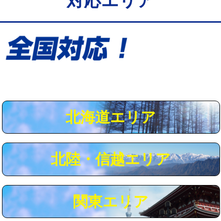
対応エリア
給水管工事※（保温材使用（バンド止
5,500円
め込み）)
給水管工事※（土の掘削・埋め戻し作
11,000円
業)
給水管工事※（塩ビ管（VP・HI）使
33,000円
用/3ｍまで)
給水管工事※（塩ビ管（VP・HI）使
+8,800円
用（追加）/3ｍ超え)
北海道エリア
給水管工事※（ライニング鋼管・銅
44,000円
管・ポリ管・HT管使用/3ｍまで)
北陸・信越エリア
給水管工事※（ライニング鋼管・銅
+8,800円
管・ポリ管・HT管使用/3ｍ超え)
マス交換（土の掘削・埋め戻し作業）
11,000円~
関東エリア
マス交換（深さ50㎝未満）
55,000円