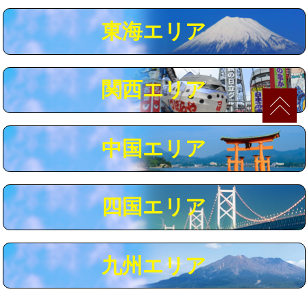
マス交換（深さ50㎝以上）
66,000円
東海エリア
コンクリート斫り（厚さ10㎝まで）
27,500円
コンクリート斫り（厚さ10㎝超え）
38,500円
関西エリア
モルタル補修（厚さ10㎝まで）
27,500円
モルタル補修（厚さ10㎝超え）
38,500円
中国エリア
追加人工
16,500円
廃棄・処分
現場見積
四国エリア
※給水管工事は20mmまでの価格です。
九州エリア