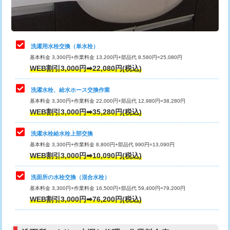
理・調整・分解・加工など（軽作業）
給水管工事※（ライニング鋼管・銅
44,000円
管・ポリ管・HT管使用/3ｍまで)
止水・漏水調査・防水処理・清掃・修
22,000円
理・調整・分解・加工など（中作業）
給水管工事※（ライニング鋼管・銅
+8,800円
洗濯用水栓交換（単水栓）
管・ポリ管・HT管使用/3ｍ超え)
基本料金 3,300円+作業料金 13,200円+部品代 8,580円=25,080円
止水・漏水調査・防水処理・清掃・修
33,000円
WEB割引3,000円➡22,080円(税込)
理・調整・分解・加工など（重作業）
排水管工事（土の掘削・埋め戻し作
11,000円~
業）
洗濯水栓、給水ホース交換作業
キッチンタンク脱着
16,500円
基本料金 3,300円+作業料金 22,000円+部品代 12,980円=38,280円
排水管工事（排水管工事/3ｍまで）
55,000円
WEB割引3,000円➡35,280円(税込)
その他部品の脱着
8,800円～
排水管工事（追加 排水管工事/3ｍ超
+11,000円
交換・取付（タンク）
22,000円+材料費
洗濯水栓給水栓上部交換
え）
基本料金 3,300円+作業料金 8,800円+部品代 990円=13,090円
交換・取付(単水栓（壁付・デッキ
13,200円+材料費
WEB割引3,000円➡10,090円(税込)
マス交換（土の掘削・埋め戻し作業）
11,000円~
式）)
洗面所の水栓交換（混合水栓）
マス交換（深さ50㎝未満）
55,000円
交換・取付(混合水栓（壁付・デッキ
16,500円+材料費
基本料金 3,300円+作業料金 16,500円+部品代 59,400円=79,200円
式・ワンホール）)
WEB割引3,000円➡76,200円(税込)
マス交換（深さ50㎝以上）
66,000円
交換・取付(排水栓・排水トラップ
22,000円+材料費
コンクリート斫り（厚さ10㎝まで）
27,500円
（P/S/ポップアップ））