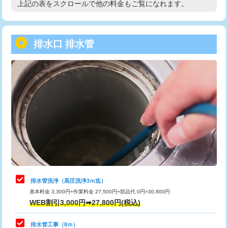
上記の表をスクロールで他の料金もご覧になれます。
高度高圧洗浄換
現地調査
用/3ｍまで)
トーラー作業
16,500円
給水管工事※（塩ビ管（VP・HI）使
+8,800円
用（追加）/3ｍ超え)
排水口 排水管
トーラー機使用/3mまで
33,000円
給水管工事※（ライニング鋼管・銅
44,000円
追加トーラー機使用/3m超え
+3,300円
管・ポリ管・HT管使用/3ｍまで)
カメラ調査
33,000円
給水管工事※（ライニング鋼管・銅
+8,800円
管・ポリ管・HT管使用/3ｍ超え)
桝清掃
8,800円
排水管工事（土の掘削・埋め戻し作
11,000円~
止水・漏水調査・防水処理・清掃・修
11,000円
業）
理・調整・分解・加工など（軽作業）
排水管工事（排水管工事/3ｍまで）
55,000円
止水・漏水調査・防水処理・清掃・修
22,000円
理・調整・分解・加工など（中作業）
排水管工事（追加 排水管工事/3ｍ超
+11,000円
排水管洗浄（高圧洗浄3ｍ迄）
え）
基本料金 3,300円+作業料金 27,500円+部品代 0円=30,800円
止水・漏水調査・防水処理・清掃・修
33,000円
WEB割引3,000円➡27,800円(税込)
理・調整・分解・加工など（重作業）
マス交換（土の掘削・埋め戻し作業）
11,000円~
排水管工事（8ｍ）
その他部品の脱着
8,800円～
マス交換（深さ50㎝未満）
55,000円