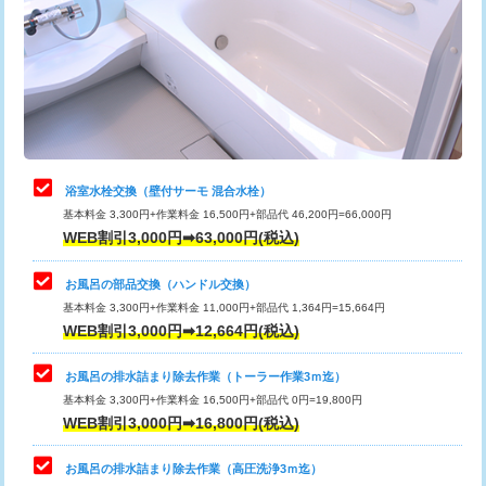
桝清掃
8,800円
止水・漏水調査・防水処理・清掃・修
11,000円
理・調整・分解・加工など（軽作業）
止水・漏水調査・防水処理・清掃・修
22,000円
理・調整・分解・加工など（中作業）
浴室水栓交換（壁付サーモ 混合水栓）
基本料金 3,300円+作業料金 16,500円+部品代 46,200円=66,000円
止水・漏水調査・防水処理・清掃・修
33,000円
WEB割引3,000円➡63,000円(税込)
理・調整・分解・加工など（重作業）
お風呂の部品交換（ハンドル交換）
トイレタンク脱着
16,500円
基本料金 3,300円+作業料金 11,000円+部品代 1,364円=15,664円
WEB割引3,000円➡12,664円(税込)
トイレ便器脱着
16,500円
タンクレストイレ脱着
33,000円
お風呂の排水詰まり除去作業（トーラー作業3ｍ迄）
基本料金 3,300円+作業料金 16,500円+部品代 0円=19,800円
小便器トイレ脱着
現地見積
WEB割引3,000円➡16,800円(税込)
その他部品の脱着
8,800円～
お風呂の排水詰まり除去作業（高圧洗浄3ｍ迄）