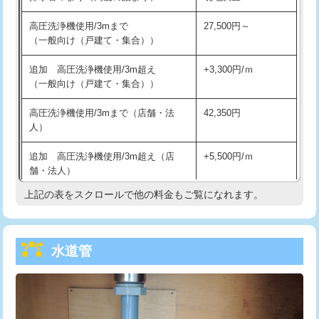
給水管工事※（バンド止め)
3,300円
高圧洗浄機使用/3mまで
27,500円～
（一般向け（戸建て・集合））
給水管工事※（支持金具設置)
5,500円
追加 高圧洗浄機使用/3m超え
+3,300円/ｍ
給水管工事※（保温材使用（バンド止
5,500円
（一般向け（戸建て・集合））
め込み）)
高圧洗浄機使用/3mまで（店舗・法
42,350円
給水管工事※（土の掘削・埋め戻し作
11,000円
人）
業)
追加 高圧洗浄機使用/3m超え（店
+5,500円/ｍ
給水管工事※（塩ビ管（VP・HI）使
33,000円
舗・法人）
用/3ｍまで)
上記の表をスクロールで他の料金もご覧になれます。
高度高圧洗浄換
現地調査
給水管工事※（塩ビ管（VP・HI）使
+8,800円
用（追加）/3ｍ超え)
トーラー作業
16,500円
給水管工事※（ライニング鋼管・銅
44,000円
水道管
トーラー機使用/3mまで
33,000円
管・ポリ管・HT管使用/3ｍまで)
追加トーラー機使用/3m超え
+3,300円
給水管工事※（ライニング鋼管・銅
+8,800円
管・ポリ管・HT管使用/3ｍ超え)
カメラ調査
33,000円