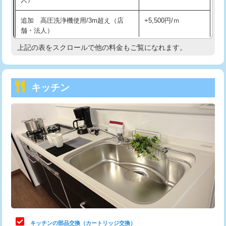
持込商品取付（混合水栓）
16,500円
追加 高圧洗浄機使用/3m超え（店
+5,500円/ｍ
持込商品取付（浄水器・分岐水栓）
16,500円
舗・法人）
持込商品取付（温水洗浄便座）
22,000円
上記の表をスクロールで他の料金もご覧になれます。
高度高圧洗浄換
現地調査
持込商品取付（普通便座⇔温水洗浄便
22,000円
トーラー作業
16,500円
座）
キッチン
トーラー機使用/3mまで
33,000円
給水管工事※（ホール加工)
16,500円
追加トーラー機使用/3m超え
+3,300円
給水管工事※（バンド止め)
3,300円
カメラ調査
33,000円
給水管工事※（支持金具設置)
5,500円
桝清掃
8,800円
給水管工事※（保温材使用（バンド止
5,500円
め込み）)
止水・漏水調査・防水処理・清掃・修
11,000円
理・調整・分解・加工など（軽作業）
給水管工事※（土の掘削・埋め戻し作
11,000円
業)
止水・漏水調査・防水処理・清掃・修
22,000円
理・調整・分解・加工など（中作業）
給水管工事※（塩ビ管（VP・HI）使
33,000円
キッチンの部品交換（カートリッジ交換）