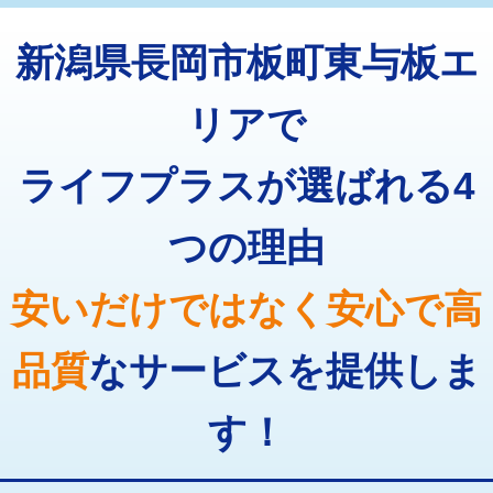
トーラー機使用/3mまで
33,000円
マス交換（深さ50㎝以上）
66,000円
新潟県長岡市板町東与板エ
追加トーラー機使用/3m超え
+3,300円
コンクリート斫り（厚さ10㎝まで）
27,500円
カメラ調査
33,000円
リアで
コンクリート斫り（厚さ10㎝超え）
38,500円
桝清掃
8,800円
ライフプラスが選ばれる4
モルタル補修（厚さ10㎝まで）
27,500円
止水・漏水調査・防水処理・清掃・修
11,000円
理・調整・分解・加工など（軽作業）
モルタル補修（厚さ10㎝超え）
38,500円
つの理由
止水・漏水調査・防水処理・清掃・修
22,000円
追加人工
16,500円
理・調整・分解・加工など（中作業）
安いだけではなく安心で高
廃棄・処分
現場見積
止水・漏水調査・防水処理・清掃・修
33,000円
理・調整・分解・加工など（重作業）
品質
なサービスを提供しま
その他部品の脱着
8,800円～
す！
交換・取付（タンク）
22,000円+材料費
交換・取付(単水栓（壁付・デッキ
13,200円+材料費