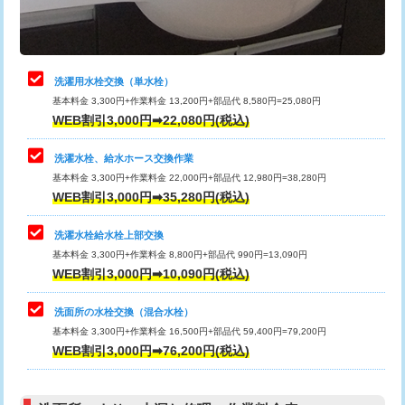
理・調整・分解・加工など（軽作業）
給水管工事※（ライニング鋼管・銅
44,000円
管・ポリ管・HT管使用/3ｍまで)
止水・漏水調査・防水処理・清掃・修
22,000円
理・調整・分解・加工など（中作業）
給水管工事※（ライニング鋼管・銅
+8,800円
洗濯用水栓交換（単水栓）
管・ポリ管・HT管使用/3ｍ超え)
基本料金 3,300円+作業料金 13,200円+部品代 8,580円=25,080円
止水・漏水調査・防水処理・清掃・修
33,000円
WEB割引3,000円➡22,080円(税込)
理・調整・分解・加工など（重作業）
排水管工事（土の掘削・埋め戻し作
11,000円~
業）
洗濯水栓、給水ホース交換作業
キッチンタンク脱着
16,500円
基本料金 3,300円+作業料金 22,000円+部品代 12,980円=38,280円
排水管工事（排水管工事/3ｍまで）
55,000円
WEB割引3,000円➡35,280円(税込)
その他部品の脱着
8,800円～
排水管工事（追加 排水管工事/3ｍ超
+11,000円
交換・取付（タンク）
22,000円+材料費
洗濯水栓給水栓上部交換
え）
基本料金 3,300円+作業料金 8,800円+部品代 990円=13,090円
交換・取付(単水栓（壁付・デッキ
13,200円+材料費
WEB割引3,000円➡10,090円(税込)
マス交換（土の掘削・埋め戻し作業）
11,000円~
式）)
洗面所の水栓交換（混合水栓）
マス交換（深さ50㎝未満）
55,000円
交換・取付(混合水栓（壁付・デッキ
16,500円+材料費
基本料金 3,300円+作業料金 16,500円+部品代 59,400円=79,200円
式・ワンホール）)
WEB割引3,000円➡76,200円(税込)
マス交換（深さ50㎝以上）
66,000円
交換・取付(排水栓・排水トラップ
22,000円+材料費
コンクリート斫り（厚さ10㎝まで）
27,500円
（P/S/ポップアップ））