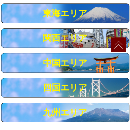
マス交換（深さ50㎝以上）
66,000円
東海エリア
コンクリート斫り（厚さ10㎝まで）
27,500円
コンクリート斫り（厚さ10㎝超え）
38,500円
関西エリア
モルタル補修（厚さ10㎝まで）
27,500円
モルタル補修（厚さ10㎝超え）
38,500円
中国エリア
追加人工
16,500円
廃棄・処分
現場見積
四国エリア
※給水管工事は20mmまでの価格です。
九州エリア