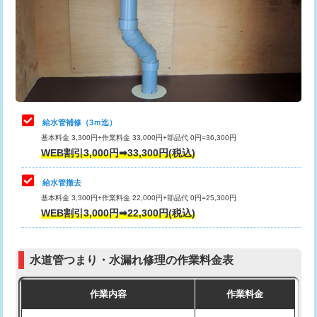
排水管工事（土の掘削・埋め戻し作
11,000円~
桝清掃
8,800円
業）
止水・漏水調査・防水処理・清掃・修
11,000円
排水管工事（排水管工事/3ｍまで）
55,000円
理・調整・分解・加工など（軽作業）
排水管工事（追加 排水管工事/3ｍ超
+11,000円
止水・漏水調査・防水処理・清掃・修
22,000円
え）
理・調整・分解・加工など（中作業）
給水管補修（3ｍ迄）
マス交換（土の掘削・埋め戻し作業）
11,000円~
基本料金 3,300円+作業料金 33,000円+部品代 0円=36,300円
止水・漏水調査・防水処理・清掃・修
33,000円
WEB割引3,000円➡33,300円(税込)
理・調整・分解・加工など（重作業）
マス交換（深さ50㎝未満）
55,000円
給水管撤去
その他部品の脱着
8,800円～
マス交換（深さ50㎝以上）
66,000円
基本料金 3,300円+作業料金 22,000円+部品代 0円=25,300円
WEB割引3,000円➡22,300円(税込)
交換・取付（タンク）
22,000円+材料費
コンクリート斫り（厚さ10㎝まで）
27,500円
交換・取付(単水栓（壁付・デッキ
13,200円+材料費
コンクリート斫り（厚さ10㎝超え）
38,500円
式）)
水道管つまり・水漏れ修理の作業料金表
モルタル補修（厚さ10㎝まで）
27,500円
交換・取付(混合水栓（壁付・デッキ
16,500円+材料費
作業内容
作業料金
式・ワンホール）)
モルタル補修（厚さ10㎝超え）
38,500円