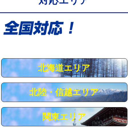
対応エリア
給水管工事※（保温材使用（バンド止
5,500円
め込み）)
給水管工事※（土の掘削・埋め戻し作
11,000円
業)
給水管工事※（塩ビ管（VP・HI）使
33,000円
用/3ｍまで)
給水管工事※（塩ビ管（VP・HI）使
+8,800円
用（追加）/3ｍ超え)
北海道エリア
給水管工事※（ライニング鋼管・銅
44,000円
管・ポリ管・HT管使用/3ｍまで)
北陸・信越エリア
給水管工事※（ライニング鋼管・銅
+8,800円
管・ポリ管・HT管使用/3ｍ超え)
マス交換（土の掘削・埋め戻し作業）
11,000円~
関東エリア
マス交換（深さ50㎝未満）
55,000円