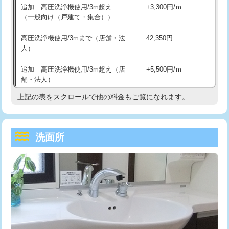
追加 高圧洗浄機使用/3m超え
+3,300円/ｍ
持込商品取付（混合水栓）
16,500円
マス交換（深さ50㎝以上）
66,000円
（一般向け（戸建て・集合））
持込商品取付（浄水器・分岐水栓）
16,500円
コンクリート斫り（厚さ10㎝まで）
27,500円
高圧洗浄機使用/3mまで（店舗・法
42,350円
人）
給水管工事※（ホール加工)
16,500円
コンクリート斫り（厚さ10㎝超え）
38,500円
追加 高圧洗浄機使用/3m超え（店
+5,500円/ｍ
給水管工事※（バンド止め)
3,300円
モルタル補修（厚さ10㎝まで）
27,500円
舗・法人）
給水管工事※（支持金具設置)
5,500円
モルタル補修（厚さ10㎝超え）
38,500円
上記の表をスクロールで他の料金もご覧になれます。
高度高圧洗浄換
現地調査
給水管工事※（保温材使用（バンド止
5,500円
洗面台設置
38,500円
トーラー作業
16,500円
め込み）)
洗面所
追加人工
16,500円
トーラー機使用/3mまで
33,000円
給水管工事※（土の掘削・埋め戻し作
11,000円
業)
廃棄・処分
現場見積
追加トーラー機使用/3m超え
+3,300円
給水管工事※（塩ビ管（VP・HI）使
33,000円
※給水管工事は20mmまでの価格です。
カメラ調査
33,000円
用/3ｍまで)
桝清掃
8,800円
給水管工事※（塩ビ管（VP・HI）使
+8,800円
用（追加）/3ｍ超え)
止水・漏水調査・防水処理・清掃・修
11,000円