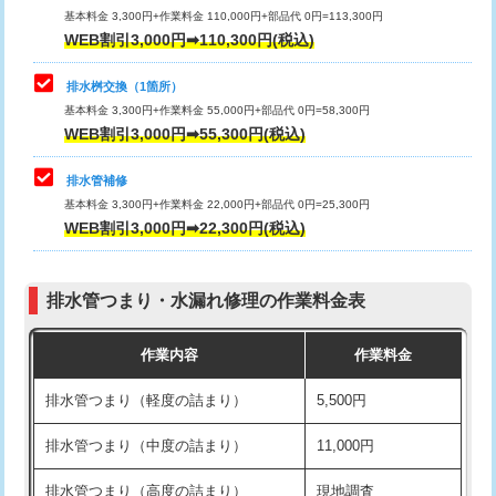
基本料金 3,300円+作業料金 110,000円+部品代 0円=113,300円
WEB割引3,000円➡110,300円(税込)
交換・取付（タンク）
22,000円+材料費
マス交換（深さ50㎝以上）
66,000円
交換・取付(単水栓（壁付・デッキ
13,200円+材料費
コンクリート斫り（厚さ10㎝まで）
27,500円
排水桝交換（1箇所）
式）)
基本料金 3,300円+作業料金 55,000円+部品代 0円=58,300円
コンクリート斫り（厚さ10㎝超え）
38,500円
WEB割引3,000円➡55,300円(税込)
交換・取付(混合水栓（壁付・デッキ
16,500円+材料費
式・ワンホール）)
モルタル補修（厚さ10㎝まで）
27,500円
排水管補修
基本料金 3,300円+作業料金 22,000円+部品代 0円=25,300円
交換・取付(排水栓・排水トラップ
22,000円+材料費
モルタル補修（厚さ10㎝超え）
38,500円
WEB割引3,000円➡22,300円(税込)
（P/S/ポップアップ））
台所シンク・作業台設置
現場見積
交換・取付（その他部品）
11,000円+材料費
排水管つまり・水漏れ修理の作業料金表
追加人工
16,500円
持込商品取付（単水栓）
13,200円
作業内容
作業料金
廃棄・処分
現場見積
持込商品取付（混合水栓）
16,500円
排水管つまり（軽度の詰まり）
5,500円
※給水管工事は20mmまでの価格です。
持込商品取付（浄水器・分岐水栓）
16,500円
排水管つまり（中度の詰まり）
11,000円
給水管工事※（ホール加工)
16,500円
排水管つまり（高度の詰まり）
現地調査