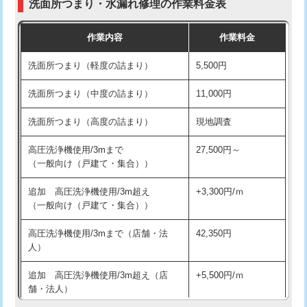
洗面所つまり・水漏れ修理の作業料金表
コンクリート斫り（厚さ10㎝超え）
38,500円
交換・取付（その他部品）
11,000円+材料費
作業内容
作業料金
モルタル補修（厚さ10㎝まで）
27,500円
持込商品取付（単水栓）
13,200円
洗面所つまり（軽度の詰まり）
5,500円
モルタル補修（厚さ10㎝超え）
38,500円
持込商品取付（混合水栓）
16,500円
洗面所つまり（中度の詰まり）
11,000円
洗面台設置
38,500円
持込商品取付（浄水器・分岐水栓）
16,500円
洗面所つまり（高度の詰まり）
現地調査
バスタブ設置
現場見積
給水管工事※（ホール加工)
16,500円
高圧洗浄機使用/3mまで
27,500円～
追加人工
16,500円
（一般向け（戸建て・集合））
給水管工事※（バンド止め)
3,300円
廃棄・処分
現場見積
追加 高圧洗浄機使用/3m超え
+3,300円/ｍ
給水管工事※（支持金具設置)
5,500円
（一般向け（戸建て・集合））
※給水管工事は20mmまでの価格です。
給水管工事※（保温材使用（バンド止
5,500円
高圧洗浄機使用/3mまで（店舗・法
42,350円
め込み）)
人）
給水管工事※（土の掘削・埋め戻し作
11,000円
追加 高圧洗浄機使用/3m超え（店
+5,500円/ｍ
業)
舗・法人）
給水管工事※（塩ビ管（VP・HI）使
33,000円