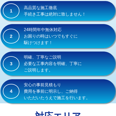
式）)
高品質な施工徹底
1
交換・取付(混合水栓（壁付・デッキ
16,500円+材料費
手続き工事は絶対に致しません！
式・ワンホール）)
交換・取付(排水栓・排水トラップ
22,000円+材料費
24時間年中無休対応
（P/S/ポップアップ））
2
お困りの時はいつでもすぐに
駆けつけます！
交換・取付（その他部品）
11,000円+材料費
持込商品取付（単水栓）
13,200円
明確、丁寧なご説明
3
必要な工事内容を明確、丁寧に
持込商品取付（混合水栓）
16,500円
ご説明します。
持込商品取付（浄水器・分岐水栓）
16,500円
安心の事前見積もり
給水管工事※（ホール加工)
16,500円
4
費用を事前に明示し、ご納得
いただいたうえで施工を行います。
給水管工事※（バンド止め)
3,300円
給水管工事※（支持金具設置)
5,500円