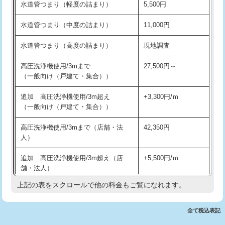
水道管つまり（軽度の詰まり）
5,500円
交換・取付(排水栓・排水トラップ
22,000円+材料費
洗面台設置
38,500円
（P/S/ポップアップ））
水道管つまり（中度の詰まり）
11,000円
化粧台設置
22,000円
交換・取付（その他部品）
11,000円+材料費
水道管つまり（高度の詰まり）
現地調査
追加人工
16,500円
持込商品取付（単水栓）
13,200円
高圧洗浄機使用/3mまで
27,500円～
廃棄・処分
現場見積
（一般向け（戸建て・集合））
持込商品取付（混合水栓）
16,500円
※給水管工事は20mmまでの価格です。
追加 高圧洗浄機使用/3m超え
+3,300円/ｍ
持込商品取付（浄水器・分岐水栓）
16,500円
（一般向け（戸建て・集合））
排水管工事（土の掘削・埋め戻し作
11,000円~
高圧洗浄機使用/3mまで（店舗・法
42,350円
業）
人）
排水管工事（排水管工事/3ｍまで）
55,000円
追加 高圧洗浄機使用/3m超え（店
+5,500円/ｍ
舗・法人）
排水管工事（追加 排水管工事/3ｍ超
+11,000円
え）
上記の表をスクロールで他の料金もご覧になれます。
高度高圧洗浄換
現地調査
マス交換（土の掘削・埋め戻し作業）
11,000円~
トーラー作業
16,500円
全て税込表記
マス交換（深さ50㎝未満）
55,000円