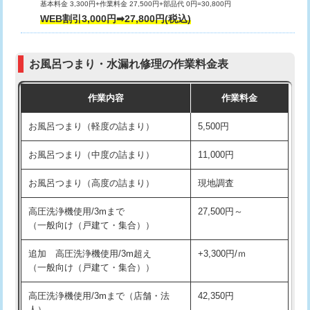
基本料金 3,300円+作業料金 27,500円+部品代 0円=30,800円
交換・取付（タンク）
22,000円+材料費
WEB割引3,000円➡27,800円(税込)
交換・取付（便器）
22,000円+材料費
お風呂つまり・水漏れ修理の作業料金表
交換・取付（普通便座）
11,000円+材料費
作業内容
作業料金
交換・取付（温水洗浄便座）
16,500円+材料費
お風呂つまり（軽度の詰まり）
5,500円
交換・取付(単水栓（壁付・デッキ
13,200円+材料費
式）)
お風呂つまり（中度の詰まり）
11,000円
交換・取付(混合水栓（壁付・デッキ
16,500円+材料費
お風呂つまり（高度の詰まり）
現地調査
式・ワンホール）)
高圧洗浄機使用/3mまで
27,500円～
交換・取付(排水栓・排水トラップ
22,000円+材料費
（一般向け（戸建て・集合））
（P/S/ポップアップ））
追加 高圧洗浄機使用/3m超え
+3,300円/ｍ
交換・取付（その他部品）
11,000円+材料費
（一般向け（戸建て・集合））
持込商品取付（単水栓）
13,200円
高圧洗浄機使用/3mまで（店舗・法
42,350円
人）