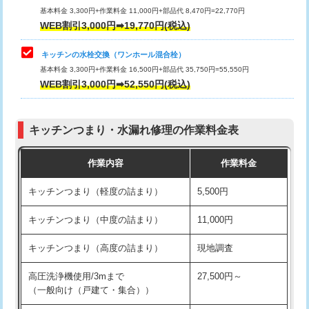
用/3ｍまで)
基本料金 3,300円+作業料金 11,000円+部品代 8,470円=22,770円
止水・漏水調査・防水処理・清掃・修
33,000円
WEB割引3,000円➡19,770円(税込)
理・調整・分解・加工など（重作業）
給水管工事※（塩ビ管（VP・HI）使
+8,800円
用（追加）/3ｍ超え)
キッチンの水栓交換（ワンホール混合栓）
お風呂タンク脱着
16,500円
基本料金 3,300円+作業料金 16,500円+部品代 35,750円=55,550円
給水管工事※（ライニング鋼管・銅
44,000円
WEB割引3,000円➡52,550円(税込)
その他部品の脱着
8,800円～
管・ポリ管・HT管使用/3ｍまで)
交換・取付（タンク）
22,000円+材料費
給水管工事※（ライニング鋼管・銅
+8,800円
管・ポリ管・HT管使用/3ｍ超え)
キッチンつまり・水漏れ修理の作業料金表
交換・取付(単水栓（壁付・デッキ
13,200円+材料費
式）)
排水管工事（土の掘削・埋め戻し作
11,000円~
作業内容
作業料金
業）
交換・取付(混合水栓（壁付・デッキ
16,500円+材料費
キッチンつまり（軽度の詰まり）
5,500円
式・ワンホール）)
排水管工事（排水管工事/3ｍまで）
55,000円
キッチンつまり（中度の詰まり）
11,000円
交換・取付(排水栓・排水トラップ
22,000円+材料費
排水管工事（追加 排水管工事/3ｍ超
+11,000円
（P/S/ポップアップ））
え）
キッチンつまり（高度の詰まり）
現地調査
交換・取付（その他部品）
11,000円+材料費
マス交換（土の掘削・埋め戻し作業）
11,000円~
高圧洗浄機使用/3mまで
27,500円～
（一般向け（戸建て・集合））
持込商品取付（単水栓）
13,200円
マス交換（深さ50㎝未満）
55,000円