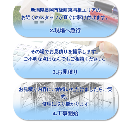
新潟県長岡市板町東与板エリアの
お近くのスタッフが直ぐに駆け付けます。
2.現場へ急行
その場でお見積りを提示します。
ご不明な点はなんでもご相談ください。
3.お見積り
お見積り内容にご納得いただけましたらご契
約。
修理に取り掛かります
4.工事開始