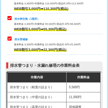
基本料金 3,300円+作業料金 110,000円+部品代 0円=113,300円
WEB割引3,000円➡110,300円(税込)
交換・取付（タンク）
22,000円+材料費
マス交換（深さ50㎝以上）
66,000円
交換・取付(単水栓（壁付・デッキ
13,200円+材料費
コンクリート斫り（厚さ10㎝まで）
27,500円
排水桝交換（1箇所）
式）)
基本料金 3,300円+作業料金 55,000円+部品代 0円=58,300円
コンクリート斫り（厚さ10㎝超え）
38,500円
WEB割引3,000円➡55,300円(税込)
交換・取付(混合水栓（壁付・デッキ
16,500円+材料費
式・ワンホール）)
モルタル補修（厚さ10㎝まで）
27,500円
排水管補修
基本料金 3,300円+作業料金 22,000円+部品代 0円=25,300円
交換・取付(排水栓・排水トラップ
22,000円+材料費
モルタル補修（厚さ10㎝超え）
38,500円
WEB割引3,000円➡22,300円(税込)
（P/S/ポップアップ））
台所シンク・作業台設置
現場見積
交換・取付（その他部品）
11,000円+材料費
排水管つまり・水漏れ修理の作業料金表
追加人工
16,500円
持込商品取付（単水栓）
13,200円
作業内容
作業料金
廃棄・処分
現場見積
持込商品取付（混合水栓）
16,500円
排水管つまり（軽度の詰まり）
5,500円
※給水管工事は20mmまでの価格です。
持込商品取付（浄水器・分岐水栓）
16,500円
排水管つまり（中度の詰まり）
11,000円
給水管工事※（ホール加工)
16,500円
排水管つまり（高度の詰まり）
現地調査