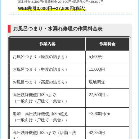
基本料金 3,300円+作業料金 27,500円+部品代 0円=30,800円
交換・取付（タンク）
22,000円+材料費
WEB割引3,000円➡27,800円(税込)
交換・取付（便器）
22,000円+材料費
お風呂つまり・水漏れ修理の作業料金表
交換・取付（普通便座）
11,000円+材料費
作業内容
作業料金
交換・取付（温水洗浄便座）
16,500円+材料費
お風呂つまり（軽度の詰まり）
5,500円
交換・取付(単水栓（壁付・デッキ
13,200円+材料費
式）)
お風呂つまり（中度の詰まり）
11,000円
交換・取付(混合水栓（壁付・デッキ
16,500円+材料費
お風呂つまり（高度の詰まり）
現地調査
式・ワンホール）)
高圧洗浄機使用/3mまで
27,500円～
交換・取付(排水栓・排水トラップ
22,000円+材料費
（一般向け（戸建て・集合））
（P/S/ポップアップ））
追加 高圧洗浄機使用/3m超え
+3,300円/ｍ
交換・取付（その他部品）
11,000円+材料費
（一般向け（戸建て・集合））
持込商品取付（単水栓）
13,200円
高圧洗浄機使用/3mまで（店舗・法
42,350円
人）