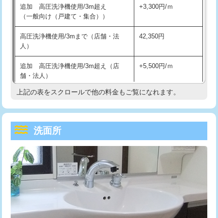
追加 高圧洗浄機使用/3m超え
+3,300円/ｍ
持込商品取付（混合水栓）
16,500円
マス交換（深さ50㎝以上）
66,000円
（一般向け（戸建て・集合））
持込商品取付（浄水器・分岐水栓）
16,500円
コンクリート斫り（厚さ10㎝まで）
27,500円
高圧洗浄機使用/3mまで（店舗・法
42,350円
人）
給水管工事※（ホール加工)
16,500円
コンクリート斫り（厚さ10㎝超え）
38,500円
追加 高圧洗浄機使用/3m超え（店
+5,500円/ｍ
給水管工事※（バンド止め)
3,300円
モルタル補修（厚さ10㎝まで）
27,500円
舗・法人）
給水管工事※（支持金具設置)
5,500円
モルタル補修（厚さ10㎝超え）
38,500円
上記の表をスクロールで他の料金もご覧になれます。
高度高圧洗浄換
現地調査
給水管工事※（保温材使用（バンド止
5,500円
洗面台設置
38,500円
トーラー作業
16,500円
め込み）)
洗面所
追加人工
16,500円
トーラー機使用/3mまで
33,000円
給水管工事※（土の掘削・埋め戻し作
11,000円
業)
廃棄・処分
現場見積
追加トーラー機使用/3m超え
+3,300円
給水管工事※（塩ビ管（VP・HI）使
33,000円
※給水管工事は20mmまでの価格です。
カメラ調査
33,000円
用/3ｍまで)
桝清掃
8,800円
給水管工事※（塩ビ管（VP・HI）使
+8,800円
用（追加）/3ｍ超え)
止水・漏水調査・防水処理・清掃・修
11,000円