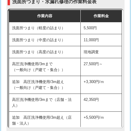
洗面所つまり・水漏れ修理の作業料金表
コンクリート斫り（厚さ10㎝超え）
38,500円
交換・取付（その他部品）
11,000円+材料費
作業内容
作業料金
モルタル補修（厚さ10㎝まで）
27,500円
持込商品取付（単水栓）
13,200円
洗面所つまり（軽度の詰まり）
5,500円
モルタル補修（厚さ10㎝超え）
38,500円
持込商品取付（混合水栓）
16,500円
洗面所つまり（中度の詰まり）
11,000円
洗面台設置
38,500円
持込商品取付（浄水器・分岐水栓）
16,500円
洗面所つまり（高度の詰まり）
現地調査
バスタブ設置
現場見積
給水管工事※（ホール加工)
16,500円
高圧洗浄機使用/3mまで
27,500円～
追加人工
16,500円
（一般向け（戸建て・集合））
給水管工事※（バンド止め)
3,300円
廃棄・処分
現場見積
追加 高圧洗浄機使用/3m超え
+3,300円/ｍ
給水管工事※（支持金具設置)
5,500円
（一般向け（戸建て・集合））
※給水管工事は20mmまでの価格です。
給水管工事※（保温材使用（バンド止
5,500円
高圧洗浄機使用/3mまで（店舗・法
42,350円
め込み）)
人）
給水管工事※（土の掘削・埋め戻し作
11,000円
追加 高圧洗浄機使用/3m超え（店
+5,500円/ｍ
業)
舗・法人）
給水管工事※（塩ビ管（VP・HI）使
33,000円