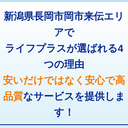
トーラー機使用/3mまで
33,000円
マス交換（深さ50㎝以上）
66,000円
新潟県長岡市岡市来伝エリ
追加トーラー機使用/3m超え
+3,300円
コンクリート斫り（厚さ10㎝まで）
27,500円
カメラ調査
33,000円
アで
コンクリート斫り（厚さ10㎝超え）
38,500円
桝清掃
8,800円
ライフプラスが選ばれる4
モルタル補修（厚さ10㎝まで）
27,500円
止水・漏水調査・防水処理・清掃・修
11,000円
理・調整・分解・加工など（軽作業）
モルタル補修（厚さ10㎝超え）
38,500円
つの理由
止水・漏水調査・防水処理・清掃・修
22,000円
追加人工
16,500円
理・調整・分解・加工など（中作業）
安いだけではなく安心で高
廃棄・処分
現場見積
止水・漏水調査・防水処理・清掃・修
33,000円
理・調整・分解・加工など（重作業）
品質
なサービスを提供しま
その他部品の脱着
8,800円～
す！
交換・取付（タンク）
22,000円+材料費
交換・取付(単水栓（壁付・デッキ
13,200円+材料費