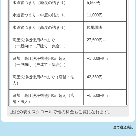
水道管つまり（軽度の詰まり）
5,500円
交換・取付(排水栓・排水トラップ
22,000円+材料費
洗面台設置
38,500円
（P/S/ポップアップ））
水道管つまり（中度の詰まり）
11,000円
化粧台設置
22,000円
交換・取付（その他部品）
11,000円+材料費
水道管つまり（高度の詰まり）
現地調査
追加人工
16,500円
持込商品取付（単水栓）
13,200円
高圧洗浄機使用/3mまで
27,500円～
廃棄・処分
現場見積
（一般向け（戸建て・集合））
持込商品取付（混合水栓）
16,500円
※給水管工事は20mmまでの価格です。
追加 高圧洗浄機使用/3m超え
+3,300円/ｍ
持込商品取付（浄水器・分岐水栓）
16,500円
（一般向け（戸建て・集合））
排水管工事（土の掘削・埋め戻し作
11,000円~
高圧洗浄機使用/3mまで（店舗・法
42,350円
業）
人）
排水管工事（排水管工事/3ｍまで）
55,000円
追加 高圧洗浄機使用/3m超え（店
+5,500円/ｍ
舗・法人）
排水管工事（追加 排水管工事/3ｍ超
+11,000円
え）
上記の表をスクロールで他の料金もご覧になれます。
高度高圧洗浄換
現地調査
マス交換（土の掘削・埋め戻し作業）
11,000円~
トーラー作業
16,500円
全て税込表記
マス交換（深さ50㎝未満）
55,000円