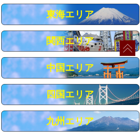
マス交換（深さ50㎝以上）
66,000円
東海エリア
コンクリート斫り（厚さ10㎝まで）
27,500円
コンクリート斫り（厚さ10㎝超え）
38,500円
関西エリア
モルタル補修（厚さ10㎝まで）
27,500円
モルタル補修（厚さ10㎝超え）
38,500円
中国エリア
追加人工
16,500円
廃棄・処分
現場見積
四国エリア
※給水管工事は20mmまでの価格です。
九州エリア