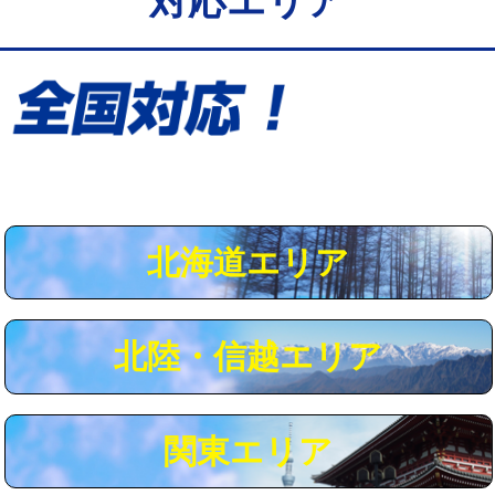
対応エリア
給水管工事※（保温材使用（バンド止
5,500円
め込み）)
給水管工事※（土の掘削・埋め戻し作
11,000円
業)
給水管工事※（塩ビ管（VP・HI）使
33,000円
用/3ｍまで)
給水管工事※（塩ビ管（VP・HI）使
+8,800円
用（追加）/3ｍ超え)
北海道エリア
給水管工事※（ライニング鋼管・銅
44,000円
管・ポリ管・HT管使用/3ｍまで)
北陸・信越エリア
給水管工事※（ライニング鋼管・銅
+8,800円
管・ポリ管・HT管使用/3ｍ超え)
マス交換（土の掘削・埋め戻し作業）
11,000円~
関東エリア
マス交換（深さ50㎝未満）
55,000円