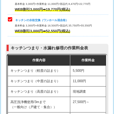
用/3ｍまで)
基本料金 3,300円+作業料金 11,000円+部品代 8,470円=22,770円
止水・漏水調査・防水処理・清掃・修
33,000円
WEB割引3,000円➡19,770円(税込)
理・調整・分解・加工など（重作業）
給水管工事※（塩ビ管（VP・HI）使
+8,800円
用（追加）/3ｍ超え)
キッチンの水栓交換（ワンホール混合栓）
お風呂タンク脱着
16,500円
基本料金 3,300円+作業料金 16,500円+部品代 35,750円=55,550円
給水管工事※（ライニング鋼管・銅
44,000円
WEB割引3,000円➡52,550円(税込)
その他部品の脱着
8,800円～
管・ポリ管・HT管使用/3ｍまで)
交換・取付（タンク）
22,000円+材料費
給水管工事※（ライニング鋼管・銅
+8,800円
管・ポリ管・HT管使用/3ｍ超え)
キッチンつまり・水漏れ修理の作業料金表
交換・取付(単水栓（壁付・デッキ
13,200円+材料費
式）)
排水管工事（土の掘削・埋め戻し作
11,000円~
作業内容
作業料金
業）
交換・取付(混合水栓（壁付・デッキ
16,500円+材料費
キッチンつまり（軽度の詰まり）
5,500円
式・ワンホール）)
排水管工事（排水管工事/3ｍまで）
55,000円
キッチンつまり（中度の詰まり）
11,000円
交換・取付(排水栓・排水トラップ
22,000円+材料費
排水管工事（追加 排水管工事/3ｍ超
+11,000円
（P/S/ポップアップ））
え）
キッチンつまり（高度の詰まり）
現地調査
交換・取付（その他部品）
11,000円+材料費
マス交換（土の掘削・埋め戻し作業）
11,000円~
高圧洗浄機使用/3mまで
27,500円～
（一般向け（戸建て・集合））
持込商品取付（単水栓）
13,200円
マス交換（深さ50㎝未満）
55,000円