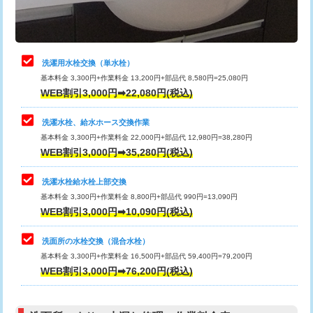
理・調整・分解・加工など（軽作業）
給水管工事※（ライニング鋼管・銅
44,000円
管・ポリ管・HT管使用/3ｍまで)
止水・漏水調査・防水処理・清掃・修
22,000円
理・調整・分解・加工など（中作業）
給水管工事※（ライニング鋼管・銅
+8,800円
洗濯用水栓交換（単水栓）
管・ポリ管・HT管使用/3ｍ超え)
基本料金 3,300円+作業料金 13,200円+部品代 8,580円=25,080円
止水・漏水調査・防水処理・清掃・修
33,000円
WEB割引3,000円➡22,080円(税込)
理・調整・分解・加工など（重作業）
排水管工事（土の掘削・埋め戻し作
11,000円~
業）
洗濯水栓、給水ホース交換作業
キッチンタンク脱着
16,500円
基本料金 3,300円+作業料金 22,000円+部品代 12,980円=38,280円
排水管工事（排水管工事/3ｍまで）
55,000円
WEB割引3,000円➡35,280円(税込)
その他部品の脱着
8,800円～
排水管工事（追加 排水管工事/3ｍ超
+11,000円
交換・取付（タンク）
22,000円+材料費
洗濯水栓給水栓上部交換
え）
基本料金 3,300円+作業料金 8,800円+部品代 990円=13,090円
交換・取付(単水栓（壁付・デッキ
13,200円+材料費
WEB割引3,000円➡10,090円(税込)
マス交換（土の掘削・埋め戻し作業）
11,000円~
式）)
洗面所の水栓交換（混合水栓）
マス交換（深さ50㎝未満）
55,000円
交換・取付(混合水栓（壁付・デッキ
16,500円+材料費
基本料金 3,300円+作業料金 16,500円+部品代 59,400円=79,200円
式・ワンホール）)
WEB割引3,000円➡76,200円(税込)
マス交換（深さ50㎝以上）
66,000円
交換・取付(排水栓・排水トラップ
22,000円+材料費
コンクリート斫り（厚さ10㎝まで）
27,500円
（P/S/ポップアップ））