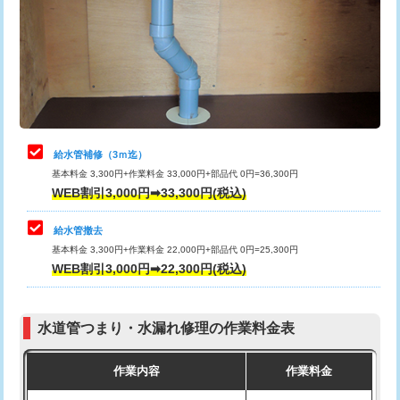
排水管工事（土の掘削・埋め戻し作
11,000円~
桝清掃
8,800円
業）
止水・漏水調査・防水処理・清掃・修
11,000円
排水管工事（排水管工事/3ｍまで）
55,000円
理・調整・分解・加工など（軽作業）
排水管工事（追加 排水管工事/3ｍ超
+11,000円
止水・漏水調査・防水処理・清掃・修
22,000円
え）
理・調整・分解・加工など（中作業）
給水管補修（3ｍ迄）
マス交換（土の掘削・埋め戻し作業）
11,000円~
基本料金 3,300円+作業料金 33,000円+部品代 0円=36,300円
止水・漏水調査・防水処理・清掃・修
33,000円
WEB割引3,000円➡33,300円(税込)
理・調整・分解・加工など（重作業）
マス交換（深さ50㎝未満）
55,000円
給水管撤去
その他部品の脱着
8,800円～
マス交換（深さ50㎝以上）
66,000円
基本料金 3,300円+作業料金 22,000円+部品代 0円=25,300円
WEB割引3,000円➡22,300円(税込)
交換・取付（タンク）
22,000円+材料費
コンクリート斫り（厚さ10㎝まで）
27,500円
交換・取付(単水栓（壁付・デッキ
13,200円+材料費
コンクリート斫り（厚さ10㎝超え）
38,500円
式）)
水道管つまり・水漏れ修理の作業料金表
モルタル補修（厚さ10㎝まで）
27,500円
交換・取付(混合水栓（壁付・デッキ
16,500円+材料費
作業内容
作業料金
式・ワンホール）)
モルタル補修（厚さ10㎝超え）
38,500円