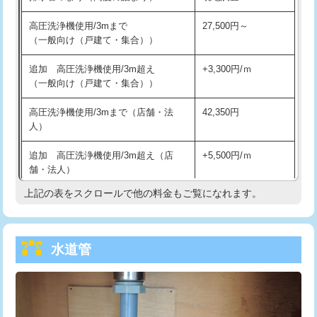
給水管工事※（バンド止め)
3,300円
高圧洗浄機使用/3mまで
27,500円～
（一般向け（戸建て・集合））
給水管工事※（支持金具設置)
5,500円
追加 高圧洗浄機使用/3m超え
+3,300円/ｍ
給水管工事※（保温材使用（バンド止
5,500円
（一般向け（戸建て・集合））
め込み）)
高圧洗浄機使用/3mまで（店舗・法
42,350円
給水管工事※（土の掘削・埋め戻し作
11,000円
人）
業)
追加 高圧洗浄機使用/3m超え（店
+5,500円/ｍ
給水管工事※（塩ビ管（VP・HI）使
33,000円
舗・法人）
用/3ｍまで)
上記の表をスクロールで他の料金もご覧になれます。
高度高圧洗浄換
現地調査
給水管工事※（塩ビ管（VP・HI）使
+8,800円
用（追加）/3ｍ超え)
トーラー作業
16,500円
給水管工事※（ライニング鋼管・銅
44,000円
水道管
トーラー機使用/3mまで
33,000円
管・ポリ管・HT管使用/3ｍまで)
追加トーラー機使用/3m超え
+3,300円
給水管工事※（ライニング鋼管・銅
+8,800円
管・ポリ管・HT管使用/3ｍ超え)
カメラ調査
33,000円