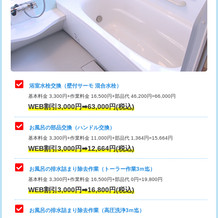
桝清掃
8,800円
止水・漏水調査・防水処理・清掃・修
11,000円
理・調整・分解・加工など（軽作業）
止水・漏水調査・防水処理・清掃・修
22,000円
理・調整・分解・加工など（中作業）
浴室水栓交換（壁付サーモ 混合水栓）
基本料金 3,300円+作業料金 16,500円+部品代 46,200円=66,000円
止水・漏水調査・防水処理・清掃・修
33,000円
WEB割引3,000円➡63,000円(税込)
理・調整・分解・加工など（重作業）
お風呂の部品交換（ハンドル交換）
トイレタンク脱着
16,500円
基本料金 3,300円+作業料金 11,000円+部品代 1,364円=15,664円
WEB割引3,000円➡12,664円(税込)
トイレ便器脱着
16,500円
タンクレストイレ脱着
33,000円
お風呂の排水詰まり除去作業（トーラー作業3ｍ迄）
基本料金 3,300円+作業料金 16,500円+部品代 0円=19,800円
小便器トイレ脱着
現地見積
WEB割引3,000円➡16,800円(税込)
その他部品の脱着
8,800円～
お風呂の排水詰まり除去作業（高圧洗浄3ｍ迄）