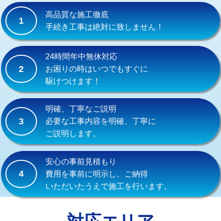
式）)
高品質な施工徹底
1
交換・取付(混合水栓（壁付・デッキ
16,500円+材料費
手続き工事は絶対に致しません！
式・ワンホール）)
交換・取付(排水栓・排水トラップ
22,000円+材料費
24時間年中無休対応
（P/S/ポップアップ））
2
お困りの時はいつでもすぐに
駆けつけます！
交換・取付（その他部品）
11,000円+材料費
持込商品取付（単水栓）
13,200円
明確、丁寧なご説明
3
必要な工事内容を明確、丁寧に
持込商品取付（混合水栓）
16,500円
ご説明します。
持込商品取付（浄水器・分岐水栓）
16,500円
安心の事前見積もり
給水管工事※（ホール加工)
16,500円
4
費用を事前に明示し、ご納得
いただいたうえで施工を行います。
給水管工事※（バンド止め)
3,300円
給水管工事※（支持金具設置)
5,500円