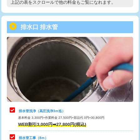
上記の表をスクロールで他の料金もご覧になれます。
高度高圧洗浄換
現地調査
用/3ｍまで)
トーラー作業
16,500円
給水管工事※（塩ビ管（VP・HI）使
+8,800円
用（追加）/3ｍ超え)
排水口 排水管
トーラー機使用/3mまで
33,000円
給水管工事※（ライニング鋼管・銅
44,000円
追加トーラー機使用/3m超え
+3,300円
管・ポリ管・HT管使用/3ｍまで)
カメラ調査
33,000円
給水管工事※（ライニング鋼管・銅
+8,800円
管・ポリ管・HT管使用/3ｍ超え)
桝清掃
8,800円
排水管工事（土の掘削・埋め戻し作
11,000円~
止水・漏水調査・防水処理・清掃・修
11,000円
業）
理・調整・分解・加工など（軽作業）
排水管工事（排水管工事/3ｍまで）
55,000円
止水・漏水調査・防水処理・清掃・修
22,000円
理・調整・分解・加工など（中作業）
排水管工事（追加 排水管工事/3ｍ超
+11,000円
排水管洗浄（高圧洗浄3ｍ迄）
え）
基本料金 3,300円+作業料金 27,500円+部品代 0円=30,800円
止水・漏水調査・防水処理・清掃・修
33,000円
WEB割引3,000円➡27,800円(税込)
理・調整・分解・加工など（重作業）
マス交換（土の掘削・埋め戻し作業）
11,000円~
排水管工事（8ｍ）
その他部品の脱着
8,800円～
マス交換（深さ50㎝未満）
55,000円