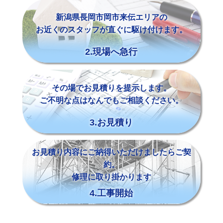
新潟県長岡市岡市来伝エリアの
お近くのスタッフが直ぐに駆け付けます。
2.現場へ急行
その場でお見積りを提示します。
ご不明な点はなんでもご相談ください。
3.お見積り
お見積り内容にご納得いただけましたらご契
約。
修理に取り掛かります
4.工事開始