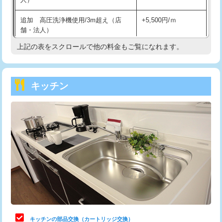
持込商品取付（混合水栓）
16,500円
追加 高圧洗浄機使用/3m超え（店
+5,500円/ｍ
持込商品取付（浄水器・分岐水栓）
16,500円
舗・法人）
持込商品取付（温水洗浄便座）
22,000円
上記の表をスクロールで他の料金もご覧になれます。
高度高圧洗浄換
現地調査
持込商品取付（普通便座⇔温水洗浄便
22,000円
トーラー作業
16,500円
座）
キッチン
トーラー機使用/3mまで
33,000円
給水管工事※（ホール加工)
16,500円
追加トーラー機使用/3m超え
+3,300円
給水管工事※（バンド止め)
3,300円
カメラ調査
33,000円
給水管工事※（支持金具設置)
5,500円
桝清掃
8,800円
給水管工事※（保温材使用（バンド止
5,500円
め込み）)
止水・漏水調査・防水処理・清掃・修
11,000円
理・調整・分解・加工など（軽作業）
給水管工事※（土の掘削・埋め戻し作
11,000円
業)
止水・漏水調査・防水処理・清掃・修
22,000円
理・調整・分解・加工など（中作業）
給水管工事※（塩ビ管（VP・HI）使
33,000円
キッチンの部品交換（カートリッジ交換）