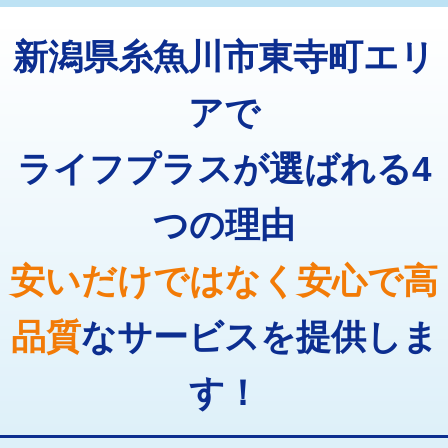
トーラー機使用/3mまで
33,000円
マス交換（深さ50㎝以上）
66,000円
新潟県糸魚川市東寺町エリ
追加トーラー機使用/3m超え
+3,300円
コンクリート斫り（厚さ10㎝まで）
27,500円
カメラ調査
33,000円
アで
コンクリート斫り（厚さ10㎝超え）
38,500円
桝清掃
8,800円
ライフプラスが選ばれる4
モルタル補修（厚さ10㎝まで）
27,500円
止水・漏水調査・防水処理・清掃・修
11,000円
理・調整・分解・加工など（軽作業）
モルタル補修（厚さ10㎝超え）
38,500円
つの理由
止水・漏水調査・防水処理・清掃・修
22,000円
追加人工
16,500円
理・調整・分解・加工など（中作業）
安いだけではなく安心で高
廃棄・処分
現場見積
止水・漏水調査・防水処理・清掃・修
33,000円
理・調整・分解・加工など（重作業）
品質
なサービスを提供しま
その他部品の脱着
8,800円～
す！
交換・取付（タンク）
22,000円+材料費
交換・取付(単水栓（壁付・デッキ
13,200円+材料費