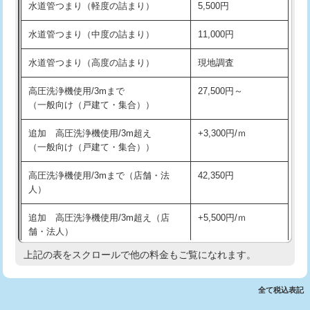
水道管つまり（軽度の詰まり）
5,500円
交換・取付(排水栓・排水トラップ
22,000円+材料費
洗面台設置
38,500円
（P/S/ポップアップ））
水道管つまり（中度の詰まり）
11,000円
化粧台設置
22,000円
交換・取付（その他部品）
11,000円+材料費
水道管つまり（高度の詰まり）
現地調査
追加人工
16,500円
持込商品取付（単水栓）
13,200円
高圧洗浄機使用/3mまで
27,500円～
廃棄・処分
現場見積
（一般向け（戸建て・集合））
持込商品取付（混合水栓）
16,500円
※給水管工事は20mmまでの価格です。
追加 高圧洗浄機使用/3m超え
+3,300円/ｍ
持込商品取付（浄水器・分岐水栓）
16,500円
（一般向け（戸建て・集合））
排水管工事（土の掘削・埋め戻し作
11,000円~
高圧洗浄機使用/3mまで（店舗・法
42,350円
業）
人）
排水管工事（排水管工事/3ｍまで）
55,000円
追加 高圧洗浄機使用/3m超え（店
+5,500円/ｍ
舗・法人）
排水管工事（追加 排水管工事/3ｍ超
+11,000円
え）
上記の表をスクロールで他の料金もご覧になれます。
高度高圧洗浄換
現地調査
マス交換（土の掘削・埋め戻し作業）
11,000円~
トーラー作業
16,500円
全て税込表記
マス交換（深さ50㎝未満）
55,000円