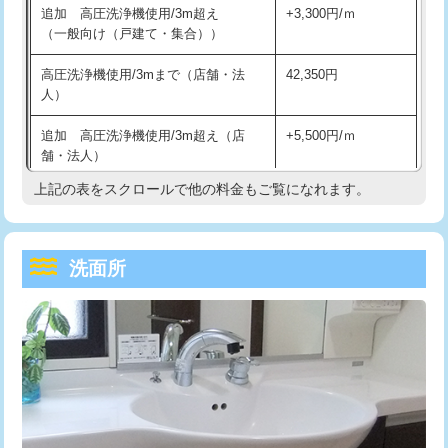
追加 高圧洗浄機使用/3m超え
+3,300円/ｍ
持込商品取付（混合水栓）
16,500円
マス交換（深さ50㎝以上）
66,000円
（一般向け（戸建て・集合））
持込商品取付（浄水器・分岐水栓）
16,500円
コンクリート斫り（厚さ10㎝まで）
27,500円
高圧洗浄機使用/3mまで（店舗・法
42,350円
人）
給水管工事※（ホール加工)
16,500円
コンクリート斫り（厚さ10㎝超え）
38,500円
追加 高圧洗浄機使用/3m超え（店
+5,500円/ｍ
給水管工事※（バンド止め)
3,300円
モルタル補修（厚さ10㎝まで）
27,500円
舗・法人）
給水管工事※（支持金具設置)
5,500円
モルタル補修（厚さ10㎝超え）
38,500円
上記の表をスクロールで他の料金もご覧になれます。
高度高圧洗浄換
現地調査
給水管工事※（保温材使用（バンド止
5,500円
洗面台設置
38,500円
トーラー作業
16,500円
め込み）)
洗面所
追加人工
16,500円
トーラー機使用/3mまで
33,000円
給水管工事※（土の掘削・埋め戻し作
11,000円
業)
廃棄・処分
現場見積
追加トーラー機使用/3m超え
+3,300円
給水管工事※（塩ビ管（VP・HI）使
33,000円
※給水管工事は20mmまでの価格です。
カメラ調査
33,000円
用/3ｍまで)
桝清掃
8,800円
給水管工事※（塩ビ管（VP・HI）使
+8,800円
用（追加）/3ｍ超え)
止水・漏水調査・防水処理・清掃・修
11,000円