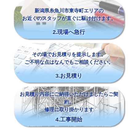
新潟県糸魚川市東寺町エリアの
お近くのスタッフが直ぐに駆け付けます。
2.現場へ急行
その場でお見積りを提示します。
ご不明な点はなんでもご相談ください。
3.お見積り
お見積り内容にご納得いただけましたらご契
約。
修理に取り掛かります
4.工事開始