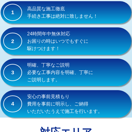
式）)
高品質な施工徹底
1
交換・取付(混合水栓（壁付・デッキ
16,500円+材料費
手続き工事は絶対に致しません！
式・ワンホール）)
交換・取付(排水栓・排水トラップ
22,000円+材料費
24時間年中無休対応
（P/S/ポップアップ））
2
お困りの時はいつでもすぐに
駆けつけます！
交換・取付（その他部品）
11,000円+材料費
持込商品取付（単水栓）
13,200円
明確、丁寧なご説明
3
必要な工事内容を明確、丁寧に
持込商品取付（混合水栓）
16,500円
ご説明します。
持込商品取付（浄水器・分岐水栓）
16,500円
安心の事前見積もり
給水管工事※（ホール加工)
16,500円
4
費用を事前に明示し、ご納得
いただいたうえで施工を行います。
給水管工事※（バンド止め)
3,300円
給水管工事※（支持金具設置)
5,500円