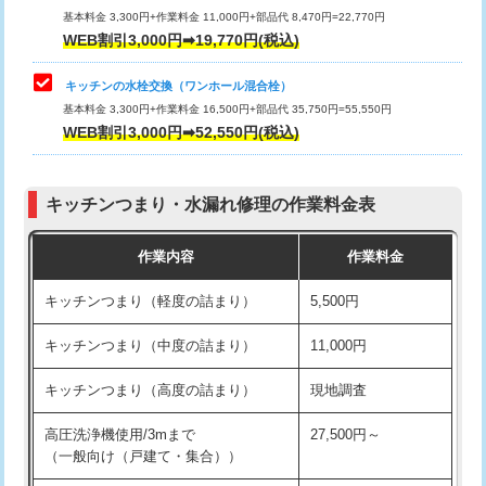
用/3ｍまで)
基本料金 3,300円+作業料金 11,000円+部品代 8,470円=22,770円
止水・漏水調査・防水処理・清掃・修
33,000円
WEB割引3,000円➡19,770円(税込)
理・調整・分解・加工など（重作業）
給水管工事※（塩ビ管（VP・HI）使
+8,800円
用（追加）/3ｍ超え)
キッチンの水栓交換（ワンホール混合栓）
お風呂タンク脱着
16,500円
基本料金 3,300円+作業料金 16,500円+部品代 35,750円=55,550円
給水管工事※（ライニング鋼管・銅
44,000円
WEB割引3,000円➡52,550円(税込)
その他部品の脱着
8,800円～
管・ポリ管・HT管使用/3ｍまで)
交換・取付（タンク）
22,000円+材料費
給水管工事※（ライニング鋼管・銅
+8,800円
管・ポリ管・HT管使用/3ｍ超え)
キッチンつまり・水漏れ修理の作業料金表
交換・取付(単水栓（壁付・デッキ
13,200円+材料費
式）)
排水管工事（土の掘削・埋め戻し作
11,000円~
作業内容
作業料金
業）
交換・取付(混合水栓（壁付・デッキ
16,500円+材料費
キッチンつまり（軽度の詰まり）
5,500円
式・ワンホール）)
排水管工事（排水管工事/3ｍまで）
55,000円
キッチンつまり（中度の詰まり）
11,000円
交換・取付(排水栓・排水トラップ
22,000円+材料費
排水管工事（追加 排水管工事/3ｍ超
+11,000円
（P/S/ポップアップ））
え）
キッチンつまり（高度の詰まり）
現地調査
交換・取付（その他部品）
11,000円+材料費
マス交換（土の掘削・埋め戻し作業）
11,000円~
高圧洗浄機使用/3mまで
27,500円～
（一般向け（戸建て・集合））
持込商品取付（単水栓）
13,200円
マス交換（深さ50㎝未満）
55,000円