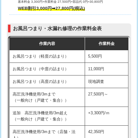
基本料金 3,300円+作業料金 27,500円+部品代 0円=30,800円
交換・取付（タンク）
22,000円+材料費
WEB割引3,000円➡27,800円(税込)
交換・取付（便器）
22,000円+材料費
お風呂つまり・水漏れ修理の作業料金表
交換・取付（普通便座）
11,000円+材料費
作業内容
作業料金
交換・取付（温水洗浄便座）
16,500円+材料費
お風呂つまり（軽度の詰まり）
5,500円
交換・取付(単水栓（壁付・デッキ
13,200円+材料費
式）)
お風呂つまり（中度の詰まり）
11,000円
交換・取付(混合水栓（壁付・デッキ
16,500円+材料費
お風呂つまり（高度の詰まり）
現地調査
式・ワンホール）)
高圧洗浄機使用/3mまで
27,500円～
交換・取付(排水栓・排水トラップ
22,000円+材料費
（一般向け（戸建て・集合））
（P/S/ポップアップ））
追加 高圧洗浄機使用/3m超え
+3,300円/ｍ
交換・取付（その他部品）
11,000円+材料費
（一般向け（戸建て・集合））
持込商品取付（単水栓）
13,200円
高圧洗浄機使用/3mまで（店舗・法
42,350円
人）