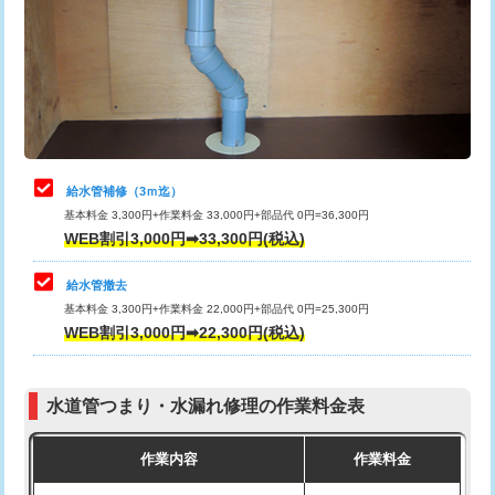
排水管工事（土の掘削・埋め戻し作
11,000円~
桝清掃
8,800円
業）
止水・漏水調査・防水処理・清掃・修
11,000円
排水管工事（排水管工事/3ｍまで）
55,000円
理・調整・分解・加工など（軽作業）
排水管工事（追加 排水管工事/3ｍ超
+11,000円
止水・漏水調査・防水処理・清掃・修
22,000円
え）
理・調整・分解・加工など（中作業）
給水管補修（3ｍ迄）
マス交換（土の掘削・埋め戻し作業）
11,000円~
基本料金 3,300円+作業料金 33,000円+部品代 0円=36,300円
止水・漏水調査・防水処理・清掃・修
33,000円
WEB割引3,000円➡33,300円(税込)
理・調整・分解・加工など（重作業）
マス交換（深さ50㎝未満）
55,000円
給水管撤去
その他部品の脱着
8,800円～
マス交換（深さ50㎝以上）
66,000円
基本料金 3,300円+作業料金 22,000円+部品代 0円=25,300円
WEB割引3,000円➡22,300円(税込)
交換・取付（タンク）
22,000円+材料費
コンクリート斫り（厚さ10㎝まで）
27,500円
交換・取付(単水栓（壁付・デッキ
13,200円+材料費
コンクリート斫り（厚さ10㎝超え）
38,500円
式）)
水道管つまり・水漏れ修理の作業料金表
モルタル補修（厚さ10㎝まで）
27,500円
交換・取付(混合水栓（壁付・デッキ
16,500円+材料費
作業内容
作業料金
式・ワンホール）)
モルタル補修（厚さ10㎝超え）
38,500円