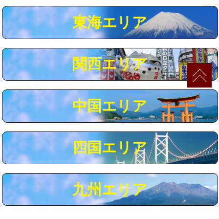
マス交換（深さ50㎝以上）
66,000円
東海エリア
コンクリート斫り（厚さ10㎝まで）
27,500円
コンクリート斫り（厚さ10㎝超え）
38,500円
関西エリア
モルタル補修（厚さ10㎝まで）
27,500円
モルタル補修（厚さ10㎝超え）
38,500円
中国エリア
追加人工
16,500円
廃棄・処分
現場見積
四国エリア
※給水管工事は20mmまでの価格です。
九州エリア