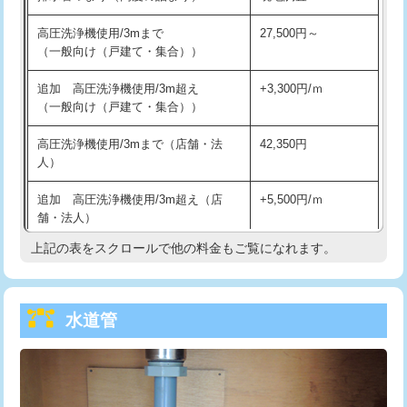
給水管工事※（バンド止め)
3,300円
高圧洗浄機使用/3mまで
27,500円～
（一般向け（戸建て・集合））
給水管工事※（支持金具設置)
5,500円
追加 高圧洗浄機使用/3m超え
+3,300円/ｍ
給水管工事※（保温材使用（バンド止
5,500円
（一般向け（戸建て・集合））
め込み）)
高圧洗浄機使用/3mまで（店舗・法
42,350円
給水管工事※（土の掘削・埋め戻し作
11,000円
人）
業)
追加 高圧洗浄機使用/3m超え（店
+5,500円/ｍ
給水管工事※（塩ビ管（VP・HI）使
33,000円
舗・法人）
用/3ｍまで)
上記の表をスクロールで他の料金もご覧になれます。
高度高圧洗浄換
現地調査
給水管工事※（塩ビ管（VP・HI）使
+8,800円
用（追加）/3ｍ超え)
トーラー作業
16,500円
給水管工事※（ライニング鋼管・銅
44,000円
水道管
トーラー機使用/3mまで
33,000円
管・ポリ管・HT管使用/3ｍまで)
追加トーラー機使用/3m超え
+3,300円
給水管工事※（ライニング鋼管・銅
+8,800円
管・ポリ管・HT管使用/3ｍ超え)
カメラ調査
33,000円