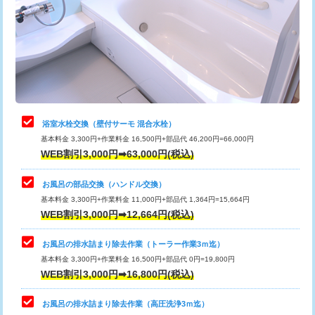
桝清掃
8,800円
止水・漏水調査・防水処理・清掃・修
11,000円
理・調整・分解・加工など（軽作業）
止水・漏水調査・防水処理・清掃・修
22,000円
理・調整・分解・加工など（中作業）
浴室水栓交換（壁付サーモ 混合水栓）
基本料金 3,300円+作業料金 16,500円+部品代 46,200円=66,000円
止水・漏水調査・防水処理・清掃・修
33,000円
WEB割引3,000円➡63,000円(税込)
理・調整・分解・加工など（重作業）
お風呂の部品交換（ハンドル交換）
トイレタンク脱着
16,500円
基本料金 3,300円+作業料金 11,000円+部品代 1,364円=15,664円
WEB割引3,000円➡12,664円(税込)
トイレ便器脱着
16,500円
タンクレストイレ脱着
33,000円
お風呂の排水詰まり除去作業（トーラー作業3ｍ迄）
基本料金 3,300円+作業料金 16,500円+部品代 0円=19,800円
小便器トイレ脱着
現地見積
WEB割引3,000円➡16,800円(税込)
その他部品の脱着
8,800円～
お風呂の排水詰まり除去作業（高圧洗浄3ｍ迄）