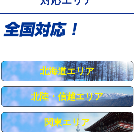
対応エリア
給水管工事※（保温材使用（バンド止
5,500円
め込み）)
給水管工事※（土の掘削・埋め戻し作
11,000円
業)
給水管工事※（塩ビ管（VP・HI）使
33,000円
用/3ｍまで)
給水管工事※（塩ビ管（VP・HI）使
+8,800円
用（追加）/3ｍ超え)
北海道エリア
給水管工事※（ライニング鋼管・銅
44,000円
管・ポリ管・HT管使用/3ｍまで)
北陸・信越エリア
給水管工事※（ライニング鋼管・銅
+8,800円
管・ポリ管・HT管使用/3ｍ超え)
マス交換（土の掘削・埋め戻し作業）
11,000円~
関東エリア
マス交換（深さ50㎝未満）
55,000円