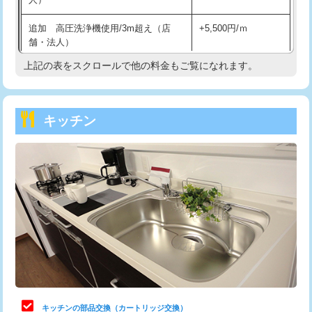
持込商品取付（混合水栓）
16,500円
追加 高圧洗浄機使用/3m超え（店
+5,500円/ｍ
持込商品取付（浄水器・分岐水栓）
16,500円
舗・法人）
持込商品取付（温水洗浄便座）
22,000円
上記の表をスクロールで他の料金もご覧になれます。
高度高圧洗浄換
現地調査
持込商品取付（普通便座⇔温水洗浄便
22,000円
トーラー作業
16,500円
座）
キッチン
トーラー機使用/3mまで
33,000円
給水管工事※（ホール加工)
16,500円
追加トーラー機使用/3m超え
+3,300円
給水管工事※（バンド止め)
3,300円
カメラ調査
33,000円
給水管工事※（支持金具設置)
5,500円
桝清掃
8,800円
給水管工事※（保温材使用（バンド止
5,500円
め込み）)
止水・漏水調査・防水処理・清掃・修
11,000円
理・調整・分解・加工など（軽作業）
給水管工事※（土の掘削・埋め戻し作
11,000円
業)
止水・漏水調査・防水処理・清掃・修
22,000円
理・調整・分解・加工など（中作業）
給水管工事※（塩ビ管（VP・HI）使
33,000円
キッチンの部品交換（カートリッジ交換）