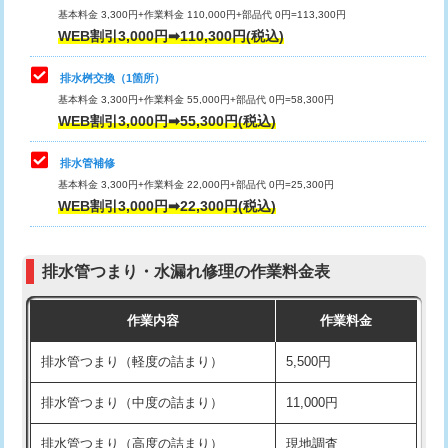
基本料金 3,300円+作業料金 110,000円+部品代 0円=113,300円
WEB割引3,000円➡110,300円(税込)
交換・取付（タンク）
22,000円+材料費
マス交換（深さ50㎝以上）
66,000円
交換・取付(単水栓（壁付・デッキ
13,200円+材料費
コンクリート斫り（厚さ10㎝まで）
27,500円
排水桝交換（1箇所）
式）)
基本料金 3,300円+作業料金 55,000円+部品代 0円=58,300円
コンクリート斫り（厚さ10㎝超え）
38,500円
WEB割引3,000円➡55,300円(税込)
交換・取付(混合水栓（壁付・デッキ
16,500円+材料費
式・ワンホール）)
モルタル補修（厚さ10㎝まで）
27,500円
排水管補修
基本料金 3,300円+作業料金 22,000円+部品代 0円=25,300円
交換・取付(排水栓・排水トラップ
22,000円+材料費
モルタル補修（厚さ10㎝超え）
38,500円
WEB割引3,000円➡22,300円(税込)
（P/S/ポップアップ））
台所シンク・作業台設置
現場見積
交換・取付（その他部品）
11,000円+材料費
排水管つまり・水漏れ修理の作業料金表
追加人工
16,500円
持込商品取付（単水栓）
13,200円
作業内容
作業料金
廃棄・処分
現場見積
持込商品取付（混合水栓）
16,500円
排水管つまり（軽度の詰まり）
5,500円
※給水管工事は20mmまでの価格です。
持込商品取付（浄水器・分岐水栓）
16,500円
排水管つまり（中度の詰まり）
11,000円
給水管工事※（ホール加工)
16,500円
排水管つまり（高度の詰まり）
現地調査