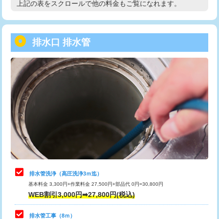
上記の表をスクロールで他の料金もご覧になれます。
高度高圧洗浄換
現地調査
用/3ｍまで)
トーラー作業
16,500円
給水管工事※（塩ビ管（VP・HI）使
+8,800円
用（追加）/3ｍ超え)
排水口 排水管
トーラー機使用/3mまで
33,000円
給水管工事※（ライニング鋼管・銅
44,000円
追加トーラー機使用/3m超え
+3,300円
管・ポリ管・HT管使用/3ｍまで)
カメラ調査
33,000円
給水管工事※（ライニング鋼管・銅
+8,800円
管・ポリ管・HT管使用/3ｍ超え)
桝清掃
8,800円
排水管工事（土の掘削・埋め戻し作
11,000円~
止水・漏水調査・防水処理・清掃・修
11,000円
業）
理・調整・分解・加工など（軽作業）
排水管工事（排水管工事/3ｍまで）
55,000円
止水・漏水調査・防水処理・清掃・修
22,000円
理・調整・分解・加工など（中作業）
排水管工事（追加 排水管工事/3ｍ超
+11,000円
排水管洗浄（高圧洗浄3ｍ迄）
え）
基本料金 3,300円+作業料金 27,500円+部品代 0円=30,800円
止水・漏水調査・防水処理・清掃・修
33,000円
WEB割引3,000円➡27,800円(税込)
理・調整・分解・加工など（重作業）
マス交換（土の掘削・埋め戻し作業）
11,000円~
排水管工事（8ｍ）
その他部品の脱着
8,800円～
マス交換（深さ50㎝未満）
55,000円