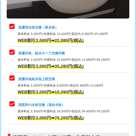
理・調整・分解・加工など（軽作業）
給水管工事※（ライニング鋼管・銅
44,000円
管・ポリ管・HT管使用/3ｍまで)
止水・漏水調査・防水処理・清掃・修
22,000円
理・調整・分解・加工など（中作業）
給水管工事※（ライニング鋼管・銅
+8,800円
洗濯用水栓交換（単水栓）
管・ポリ管・HT管使用/3ｍ超え)
基本料金 3,300円+作業料金 13,200円+部品代 8,580円=25,080円
止水・漏水調査・防水処理・清掃・修
33,000円
WEB割引3,000円➡22,080円(税込)
理・調整・分解・加工など（重作業）
排水管工事（土の掘削・埋め戻し作
11,000円~
業）
洗濯水栓、給水ホース交換作業
キッチンタンク脱着
16,500円
基本料金 3,300円+作業料金 22,000円+部品代 12,980円=38,280円
排水管工事（排水管工事/3ｍまで）
55,000円
WEB割引3,000円➡35,280円(税込)
その他部品の脱着
8,800円～
排水管工事（追加 排水管工事/3ｍ超
+11,000円
交換・取付（タンク）
22,000円+材料費
洗濯水栓給水栓上部交換
え）
基本料金 3,300円+作業料金 8,800円+部品代 990円=13,090円
交換・取付(単水栓（壁付・デッキ
13,200円+材料費
WEB割引3,000円➡10,090円(税込)
マス交換（土の掘削・埋め戻し作業）
11,000円~
式）)
洗面所の水栓交換（混合水栓）
マス交換（深さ50㎝未満）
55,000円
交換・取付(混合水栓（壁付・デッキ
16,500円+材料費
基本料金 3,300円+作業料金 16,500円+部品代 59,400円=79,200円
式・ワンホール）)
WEB割引3,000円➡76,200円(税込)
マス交換（深さ50㎝以上）
66,000円
交換・取付(排水栓・排水トラップ
22,000円+材料費
コンクリート斫り（厚さ10㎝まで）
27,500円
（P/S/ポップアップ））