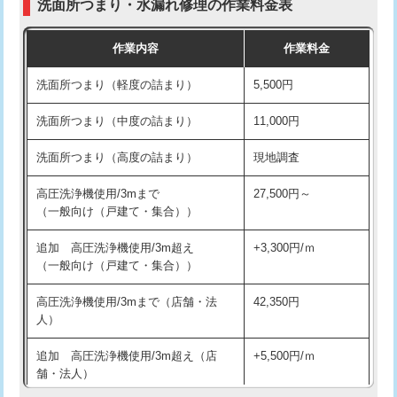
洗面所つまり・水漏れ修理の作業料金表
コンクリート斫り（厚さ10㎝超え）
38,500円
交換・取付（その他部品）
11,000円+材料費
作業内容
作業料金
モルタル補修（厚さ10㎝まで）
27,500円
持込商品取付（単水栓）
13,200円
洗面所つまり（軽度の詰まり）
5,500円
モルタル補修（厚さ10㎝超え）
38,500円
持込商品取付（混合水栓）
16,500円
洗面所つまり（中度の詰まり）
11,000円
洗面台設置
38,500円
持込商品取付（浄水器・分岐水栓）
16,500円
洗面所つまり（高度の詰まり）
現地調査
バスタブ設置
現場見積
給水管工事※（ホール加工)
16,500円
高圧洗浄機使用/3mまで
27,500円～
追加人工
16,500円
（一般向け（戸建て・集合））
給水管工事※（バンド止め)
3,300円
廃棄・処分
現場見積
追加 高圧洗浄機使用/3m超え
+3,300円/ｍ
給水管工事※（支持金具設置)
5,500円
（一般向け（戸建て・集合））
※給水管工事は20mmまでの価格です。
給水管工事※（保温材使用（バンド止
5,500円
高圧洗浄機使用/3mまで（店舗・法
42,350円
め込み）)
人）
給水管工事※（土の掘削・埋め戻し作
11,000円
追加 高圧洗浄機使用/3m超え（店
+5,500円/ｍ
業)
舗・法人）
給水管工事※（塩ビ管（VP・HI）使
33,000円