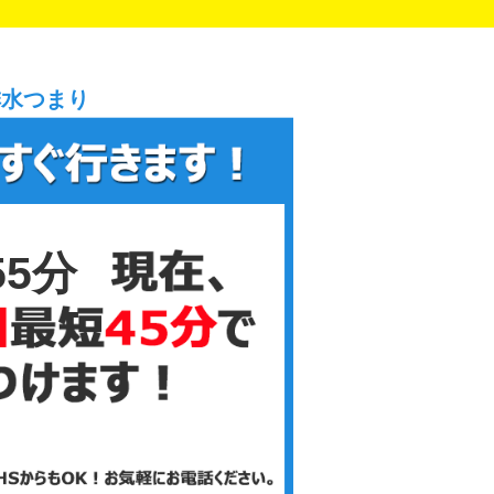
排水つまり
55分