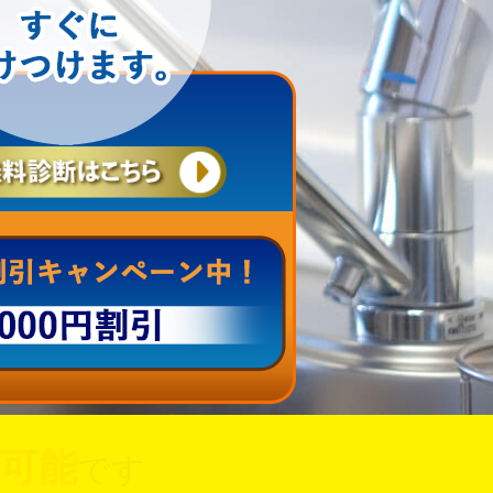
可能
です