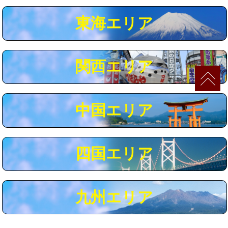
マス交換（深さ50㎝以上）
66,000円
東海エリア
コンクリート斫り（厚さ10㎝まで）
27,500円
コンクリート斫り（厚さ10㎝超え）
38,500円
関西エリア
モルタル補修（厚さ10㎝まで）
27,500円
モルタル補修（厚さ10㎝超え）
38,500円
中国エリア
追加人工
16,500円
廃棄・処分
現場見積
四国エリア
※給水管工事は20mmまでの価格です。
九州エリア