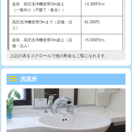
追加 高圧洗浄機使用/3m超え
+3,300円/ｍ
持込商品取付（混合水栓）
16,500円
マス交換（深さ50㎝以上）
66,000円
（一般向け（戸建て・集合））
持込商品取付（浄水器・分岐水栓）
16,500円
コンクリート斫り（厚さ10㎝まで）
27,500円
高圧洗浄機使用/3mまで（店舗・法
42,350円
人）
給水管工事※（ホール加工)
16,500円
コンクリート斫り（厚さ10㎝超え）
38,500円
追加 高圧洗浄機使用/3m超え（店
+5,500円/ｍ
給水管工事※（バンド止め)
3,300円
モルタル補修（厚さ10㎝まで）
27,500円
舗・法人）
給水管工事※（支持金具設置)
5,500円
モルタル補修（厚さ10㎝超え）
38,500円
上記の表をスクロールで他の料金もご覧になれます。
高度高圧洗浄換
現地調査
給水管工事※（保温材使用（バンド止
5,500円
洗面台設置
38,500円
トーラー作業
16,500円
め込み）)
洗面所
追加人工
16,500円
トーラー機使用/3mまで
33,000円
給水管工事※（土の掘削・埋め戻し作
11,000円
業)
廃棄・処分
現場見積
追加トーラー機使用/3m超え
+3,300円
給水管工事※（塩ビ管（VP・HI）使
33,000円
※給水管工事は20mmまでの価格です。
カメラ調査
33,000円
用/3ｍまで)
桝清掃
8,800円
給水管工事※（塩ビ管（VP・HI）使
+8,800円
用（追加）/3ｍ超え)
止水・漏水調査・防水処理・清掃・修
11,000円