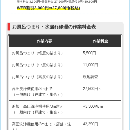
基本料金 3,300円+作業料金 27,500円+部品代 0円=30,800円
交換・取付（タンク）
22,000円+材料費
WEB割引3,000円➡27,800円(税込)
交換・取付（便器）
22,000円+材料費
お風呂つまり・水漏れ修理の作業料金表
交換・取付（普通便座）
11,000円+材料費
作業内容
作業料金
交換・取付（温水洗浄便座）
16,500円+材料費
お風呂つまり（軽度の詰まり）
5,500円
交換・取付(単水栓（壁付・デッキ
13,200円+材料費
式）)
お風呂つまり（中度の詰まり）
11,000円
交換・取付(混合水栓（壁付・デッキ
16,500円+材料費
お風呂つまり（高度の詰まり）
現地調査
式・ワンホール）)
高圧洗浄機使用/3mまで
27,500円～
交換・取付(排水栓・排水トラップ
22,000円+材料費
（一般向け（戸建て・集合））
（P/S/ポップアップ））
追加 高圧洗浄機使用/3m超え
+3,300円/ｍ
交換・取付（その他部品）
11,000円+材料費
（一般向け（戸建て・集合））
持込商品取付（単水栓）
13,200円
高圧洗浄機使用/3mまで（店舗・法
42,350円
人）