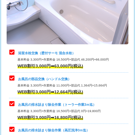
桝清掃
8,800円
止水・漏水調査・防水処理・清掃・修
11,000円
理・調整・分解・加工など（軽作業）
止水・漏水調査・防水処理・清掃・修
22,000円
理・調整・分解・加工など（中作業）
浴室水栓交換（壁付サーモ 混合水栓）
基本料金 3,300円+作業料金 16,500円+部品代 46,200円=66,000円
止水・漏水調査・防水処理・清掃・修
33,000円
WEB割引3,000円➡63,000円(税込)
理・調整・分解・加工など（重作業）
お風呂の部品交換（ハンドル交換）
トイレタンク脱着
16,500円
基本料金 3,300円+作業料金 11,000円+部品代 1,364円=15,664円
WEB割引3,000円➡12,664円(税込)
トイレ便器脱着
16,500円
タンクレストイレ脱着
33,000円
お風呂の排水詰まり除去作業（トーラー作業3ｍ迄）
基本料金 3,300円+作業料金 16,500円+部品代 0円=19,800円
小便器トイレ脱着
現地見積
WEB割引3,000円➡16,800円(税込)
その他部品の脱着
8,800円～
お風呂の排水詰まり除去作業（高圧洗浄3ｍ迄）