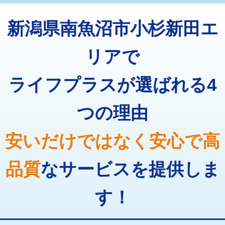
トーラー機使用/3mまで
33,000円
マス交換（深さ50㎝以上）
66,000円
新潟県南魚沼市小杉新田エ
追加トーラー機使用/3m超え
+3,300円
コンクリート斫り（厚さ10㎝まで）
27,500円
カメラ調査
33,000円
リアで
コンクリート斫り（厚さ10㎝超え）
38,500円
桝清掃
8,800円
ライフプラスが選ばれる4
モルタル補修（厚さ10㎝まで）
27,500円
止水・漏水調査・防水処理・清掃・修
11,000円
理・調整・分解・加工など（軽作業）
モルタル補修（厚さ10㎝超え）
38,500円
つの理由
止水・漏水調査・防水処理・清掃・修
22,000円
追加人工
16,500円
理・調整・分解・加工など（中作業）
安いだけではなく安心で高
廃棄・処分
現場見積
止水・漏水調査・防水処理・清掃・修
33,000円
理・調整・分解・加工など（重作業）
品質
なサービスを提供しま
その他部品の脱着
8,800円～
す！
交換・取付（タンク）
22,000円+材料費
交換・取付(単水栓（壁付・デッキ
13,200円+材料費