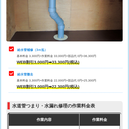
排水管工事（土の掘削・埋め戻し作
11,000円~
桝清掃
8,800円
業）
止水・漏水調査・防水処理・清掃・修
11,000円
排水管工事（排水管工事/3ｍまで）
55,000円
理・調整・分解・加工など（軽作業）
排水管工事（追加 排水管工事/3ｍ超
+11,000円
止水・漏水調査・防水処理・清掃・修
22,000円
え）
理・調整・分解・加工など（中作業）
給水管補修（3ｍ迄）
マス交換（土の掘削・埋め戻し作業）
11,000円~
基本料金 3,300円+作業料金 33,000円+部品代 0円=36,300円
止水・漏水調査・防水処理・清掃・修
33,000円
WEB割引3,000円➡33,300円(税込)
理・調整・分解・加工など（重作業）
マス交換（深さ50㎝未満）
55,000円
給水管撤去
その他部品の脱着
8,800円～
マス交換（深さ50㎝以上）
66,000円
基本料金 3,300円+作業料金 22,000円+部品代 0円=25,300円
WEB割引3,000円➡22,300円(税込)
交換・取付（タンク）
22,000円+材料費
コンクリート斫り（厚さ10㎝まで）
27,500円
交換・取付(単水栓（壁付・デッキ
13,200円+材料費
コンクリート斫り（厚さ10㎝超え）
38,500円
式）)
水道管つまり・水漏れ修理の作業料金表
モルタル補修（厚さ10㎝まで）
27,500円
交換・取付(混合水栓（壁付・デッキ
16,500円+材料費
作業内容
作業料金
式・ワンホール）)
モルタル補修（厚さ10㎝超え）
38,500円