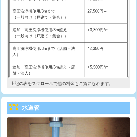
給水管工事※（バンド止め)
3,300円
高圧洗浄機使用/3mまで
27,500円～
（一般向け（戸建て・集合））
給水管工事※（支持金具設置)
5,500円
追加 高圧洗浄機使用/3m超え
+3,300円/ｍ
給水管工事※（保温材使用（バンド止
5,500円
（一般向け（戸建て・集合））
め込み）)
高圧洗浄機使用/3mまで（店舗・法
42,350円
給水管工事※（土の掘削・埋め戻し作
11,000円
人）
業)
追加 高圧洗浄機使用/3m超え（店
+5,500円/ｍ
給水管工事※（塩ビ管（VP・HI）使
33,000円
舗・法人）
用/3ｍまで)
上記の表をスクロールで他の料金もご覧になれます。
高度高圧洗浄換
現地調査
給水管工事※（塩ビ管（VP・HI）使
+8,800円
用（追加）/3ｍ超え)
トーラー作業
16,500円
給水管工事※（ライニング鋼管・銅
44,000円
水道管
トーラー機使用/3mまで
33,000円
管・ポリ管・HT管使用/3ｍまで)
追加トーラー機使用/3m超え
+3,300円
給水管工事※（ライニング鋼管・銅
+8,800円
管・ポリ管・HT管使用/3ｍ超え)
カメラ調査
33,000円