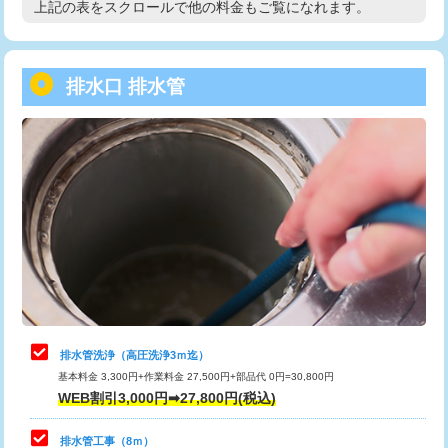
上記の表をスクロールで他の料金もご覧になれます。
高度高圧洗浄換
現地調査
用/3ｍまで)
トーラー作業
16,500円
給水管工事※（塩ビ管（VP・HI）使
+8,800円
用（追加）/3ｍ超え)
排水口 排水管
トーラー機使用/3mまで
33,000円
給水管工事※（ライニング鋼管・銅
44,000円
追加トーラー機使用/3m超え
+3,300円
管・ポリ管・HT管使用/3ｍまで)
カメラ調査
33,000円
給水管工事※（ライニング鋼管・銅
+8,800円
管・ポリ管・HT管使用/3ｍ超え)
桝清掃
8,800円
排水管工事（土の掘削・埋め戻し作
11,000円~
止水・漏水調査・防水処理・清掃・修
11,000円
業）
理・調整・分解・加工など（軽作業）
排水管工事（排水管工事/3ｍまで）
55,000円
止水・漏水調査・防水処理・清掃・修
22,000円
理・調整・分解・加工など（中作業）
排水管工事（追加 排水管工事/3ｍ超
+11,000円
排水管洗浄（高圧洗浄3ｍ迄）
え）
基本料金 3,300円+作業料金 27,500円+部品代 0円=30,800円
止水・漏水調査・防水処理・清掃・修
33,000円
WEB割引3,000円➡27,800円(税込)
理・調整・分解・加工など（重作業）
マス交換（土の掘削・埋め戻し作業）
11,000円~
排水管工事（8ｍ）
その他部品の脱着
8,800円～
マス交換（深さ50㎝未満）
55,000円