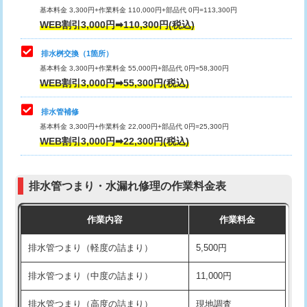
基本料金 3,300円+作業料金 110,000円+部品代 0円=113,300円
WEB割引3,000円➡110,300円(税込)
交換・取付（タンク）
22,000円+材料費
マス交換（深さ50㎝以上）
66,000円
交換・取付(単水栓（壁付・デッキ
13,200円+材料費
コンクリート斫り（厚さ10㎝まで）
27,500円
排水桝交換（1箇所）
式）)
基本料金 3,300円+作業料金 55,000円+部品代 0円=58,300円
コンクリート斫り（厚さ10㎝超え）
38,500円
WEB割引3,000円➡55,300円(税込)
交換・取付(混合水栓（壁付・デッキ
16,500円+材料費
式・ワンホール）)
モルタル補修（厚さ10㎝まで）
27,500円
排水管補修
基本料金 3,300円+作業料金 22,000円+部品代 0円=25,300円
交換・取付(排水栓・排水トラップ
22,000円+材料費
モルタル補修（厚さ10㎝超え）
38,500円
WEB割引3,000円➡22,300円(税込)
（P/S/ポップアップ））
台所シンク・作業台設置
現場見積
交換・取付（その他部品）
11,000円+材料費
排水管つまり・水漏れ修理の作業料金表
追加人工
16,500円
持込商品取付（単水栓）
13,200円
作業内容
作業料金
廃棄・処分
現場見積
持込商品取付（混合水栓）
16,500円
排水管つまり（軽度の詰まり）
5,500円
※給水管工事は20mmまでの価格です。
持込商品取付（浄水器・分岐水栓）
16,500円
排水管つまり（中度の詰まり）
11,000円
給水管工事※（ホール加工)
16,500円
排水管つまり（高度の詰まり）
現地調査