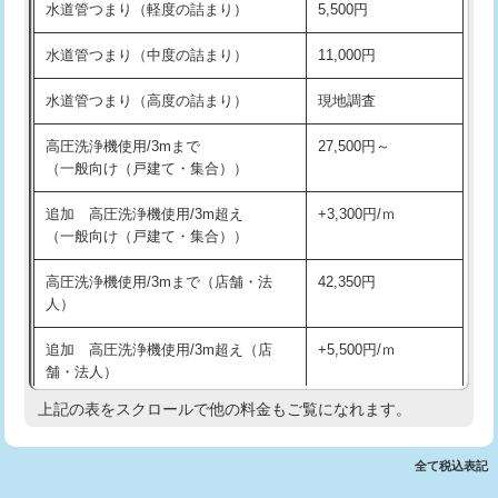
水道管つまり（軽度の詰まり）
5,500円
交換・取付(排水栓・排水トラップ
22,000円+材料費
洗面台設置
38,500円
（P/S/ポップアップ））
水道管つまり（中度の詰まり）
11,000円
化粧台設置
22,000円
交換・取付（その他部品）
11,000円+材料費
水道管つまり（高度の詰まり）
現地調査
追加人工
16,500円
持込商品取付（単水栓）
13,200円
高圧洗浄機使用/3mまで
27,500円～
廃棄・処分
現場見積
（一般向け（戸建て・集合））
持込商品取付（混合水栓）
16,500円
※給水管工事は20mmまでの価格です。
追加 高圧洗浄機使用/3m超え
+3,300円/ｍ
持込商品取付（浄水器・分岐水栓）
16,500円
（一般向け（戸建て・集合））
排水管工事（土の掘削・埋め戻し作
11,000円~
高圧洗浄機使用/3mまで（店舗・法
42,350円
業）
人）
排水管工事（排水管工事/3ｍまで）
55,000円
追加 高圧洗浄機使用/3m超え（店
+5,500円/ｍ
舗・法人）
排水管工事（追加 排水管工事/3ｍ超
+11,000円
え）
上記の表をスクロールで他の料金もご覧になれます。
高度高圧洗浄換
現地調査
マス交換（土の掘削・埋め戻し作業）
11,000円~
トーラー作業
16,500円
全て税込表記
マス交換（深さ50㎝未満）
55,000円