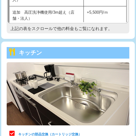
持込商品取付（混合水栓）
16,500円
追加 高圧洗浄機使用/3m超え（店
+5,500円/ｍ
持込商品取付（浄水器・分岐水栓）
16,500円
舗・法人）
持込商品取付（温水洗浄便座）
22,000円
上記の表をスクロールで他の料金もご覧になれます。
高度高圧洗浄換
現地調査
持込商品取付（普通便座⇔温水洗浄便
22,000円
トーラー作業
16,500円
座）
キッチン
トーラー機使用/3mまで
33,000円
給水管工事※（ホール加工)
16,500円
追加トーラー機使用/3m超え
+3,300円
給水管工事※（バンド止め)
3,300円
カメラ調査
33,000円
給水管工事※（支持金具設置)
5,500円
桝清掃
8,800円
給水管工事※（保温材使用（バンド止
5,500円
め込み）)
止水・漏水調査・防水処理・清掃・修
11,000円
理・調整・分解・加工など（軽作業）
給水管工事※（土の掘削・埋め戻し作
11,000円
業)
止水・漏水調査・防水処理・清掃・修
22,000円
理・調整・分解・加工など（中作業）
給水管工事※（塩ビ管（VP・HI）使
33,000円
キッチンの部品交換（カートリッジ交換）