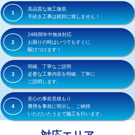
式）)
高品質な施工徹底
1
交換・取付(混合水栓（壁付・デッキ
16,500円+材料費
手続き工事は絶対に致しません！
式・ワンホール）)
交換・取付(排水栓・排水トラップ
22,000円+材料費
24時間年中無休対応
（P/S/ポップアップ））
2
お困りの時はいつでもすぐに
駆けつけます！
交換・取付（その他部品）
11,000円+材料費
持込商品取付（単水栓）
13,200円
明確、丁寧なご説明
3
必要な工事内容を明確、丁寧に
持込商品取付（混合水栓）
16,500円
ご説明します。
持込商品取付（浄水器・分岐水栓）
16,500円
安心の事前見積もり
給水管工事※（ホール加工)
16,500円
4
費用を事前に明示し、ご納得
いただいたうえで施工を行います。
給水管工事※（バンド止め)
3,300円
給水管工事※（支持金具設置)
5,500円