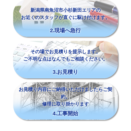
新潟県南魚沼市小杉新田エリアの
お近くのスタッフが直ぐに駆け付けます。
2.現場へ急行
その場でお見積りを提示します。
ご不明な点はなんでもご相談ください。
3.お見積り
お見積り内容にご納得いただけましたらご契
約。
修理に取り掛かります
4.工事開始