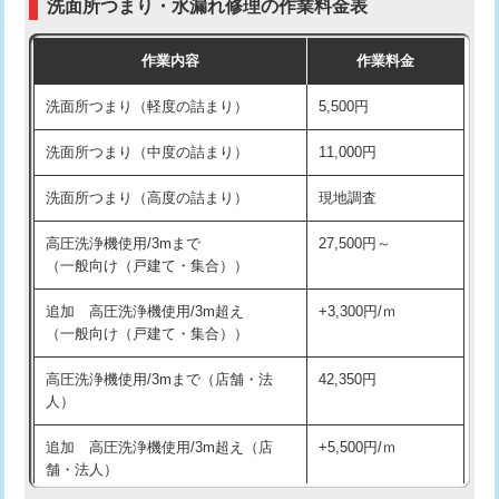
洗面所つまり・水漏れ修理の作業料金表
コンクリート斫り（厚さ10㎝超え）
38,500円
交換・取付（その他部品）
11,000円+材料費
作業内容
作業料金
モルタル補修（厚さ10㎝まで）
27,500円
持込商品取付（単水栓）
13,200円
洗面所つまり（軽度の詰まり）
5,500円
モルタル補修（厚さ10㎝超え）
38,500円
持込商品取付（混合水栓）
16,500円
洗面所つまり（中度の詰まり）
11,000円
洗面台設置
38,500円
持込商品取付（浄水器・分岐水栓）
16,500円
洗面所つまり（高度の詰まり）
現地調査
バスタブ設置
現場見積
給水管工事※（ホール加工)
16,500円
高圧洗浄機使用/3mまで
27,500円～
追加人工
16,500円
（一般向け（戸建て・集合））
給水管工事※（バンド止め)
3,300円
廃棄・処分
現場見積
追加 高圧洗浄機使用/3m超え
+3,300円/ｍ
給水管工事※（支持金具設置)
5,500円
（一般向け（戸建て・集合））
※給水管工事は20mmまでの価格です。
給水管工事※（保温材使用（バンド止
5,500円
高圧洗浄機使用/3mまで（店舗・法
42,350円
め込み）)
人）
給水管工事※（土の掘削・埋め戻し作
11,000円
追加 高圧洗浄機使用/3m超え（店
+5,500円/ｍ
業)
舗・法人）
給水管工事※（塩ビ管（VP・HI）使
33,000円