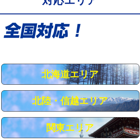
対応エリア
給水管工事※（保温材使用（バンド止
5,500円
め込み）)
給水管工事※（土の掘削・埋め戻し作
11,000円
業)
給水管工事※（塩ビ管（VP・HI）使
33,000円
用/3ｍまで)
給水管工事※（塩ビ管（VP・HI）使
+8,800円
用（追加）/3ｍ超え)
北海道エリア
給水管工事※（ライニング鋼管・銅
44,000円
管・ポリ管・HT管使用/3ｍまで)
北陸・信越エリア
給水管工事※（ライニング鋼管・銅
+8,800円
管・ポリ管・HT管使用/3ｍ超え)
マス交換（土の掘削・埋め戻し作業）
11,000円~
関東エリア
マス交換（深さ50㎝未満）
55,000円