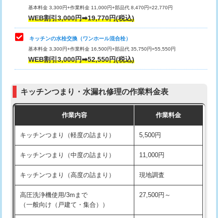
用/3ｍまで)
基本料金 3,300円+作業料金 11,000円+部品代 8,470円=22,770円
止水・漏水調査・防水処理・清掃・修
33,000円
WEB割引3,000円➡19,770円(税込)
理・調整・分解・加工など（重作業）
給水管工事※（塩ビ管（VP・HI）使
+8,800円
用（追加）/3ｍ超え)
キッチンの水栓交換（ワンホール混合栓）
お風呂タンク脱着
16,500円
基本料金 3,300円+作業料金 16,500円+部品代 35,750円=55,550円
給水管工事※（ライニング鋼管・銅
44,000円
WEB割引3,000円➡52,550円(税込)
その他部品の脱着
8,800円～
管・ポリ管・HT管使用/3ｍまで)
交換・取付（タンク）
22,000円+材料費
給水管工事※（ライニング鋼管・銅
+8,800円
管・ポリ管・HT管使用/3ｍ超え)
キッチンつまり・水漏れ修理の作業料金表
交換・取付(単水栓（壁付・デッキ
13,200円+材料費
式）)
排水管工事（土の掘削・埋め戻し作
11,000円~
作業内容
作業料金
業）
交換・取付(混合水栓（壁付・デッキ
16,500円+材料費
キッチンつまり（軽度の詰まり）
5,500円
式・ワンホール）)
排水管工事（排水管工事/3ｍまで）
55,000円
キッチンつまり（中度の詰まり）
11,000円
交換・取付(排水栓・排水トラップ
22,000円+材料費
排水管工事（追加 排水管工事/3ｍ超
+11,000円
（P/S/ポップアップ））
え）
キッチンつまり（高度の詰まり）
現地調査
交換・取付（その他部品）
11,000円+材料費
マス交換（土の掘削・埋め戻し作業）
11,000円~
高圧洗浄機使用/3mまで
27,500円～
（一般向け（戸建て・集合））
持込商品取付（単水栓）
13,200円
マス交換（深さ50㎝未満）
55,000円