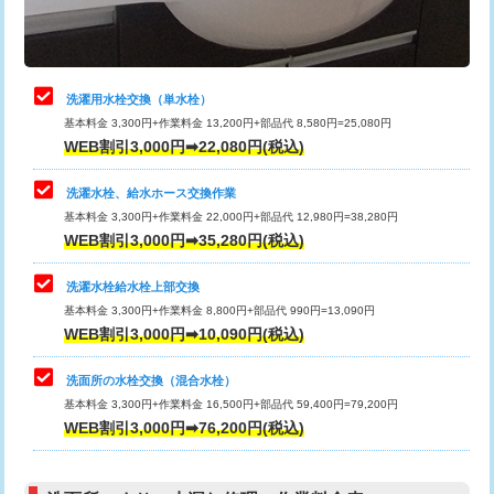
理・調整・分解・加工など（軽作業）
給水管工事※（ライニング鋼管・銅
44,000円
管・ポリ管・HT管使用/3ｍまで)
止水・漏水調査・防水処理・清掃・修
22,000円
理・調整・分解・加工など（中作業）
給水管工事※（ライニング鋼管・銅
+8,800円
洗濯用水栓交換（単水栓）
管・ポリ管・HT管使用/3ｍ超え)
基本料金 3,300円+作業料金 13,200円+部品代 8,580円=25,080円
止水・漏水調査・防水処理・清掃・修
33,000円
WEB割引3,000円➡22,080円(税込)
理・調整・分解・加工など（重作業）
排水管工事（土の掘削・埋め戻し作
11,000円~
業）
洗濯水栓、給水ホース交換作業
キッチンタンク脱着
16,500円
基本料金 3,300円+作業料金 22,000円+部品代 12,980円=38,280円
排水管工事（排水管工事/3ｍまで）
55,000円
WEB割引3,000円➡35,280円(税込)
その他部品の脱着
8,800円～
排水管工事（追加 排水管工事/3ｍ超
+11,000円
交換・取付（タンク）
22,000円+材料費
洗濯水栓給水栓上部交換
え）
基本料金 3,300円+作業料金 8,800円+部品代 990円=13,090円
交換・取付(単水栓（壁付・デッキ
13,200円+材料費
WEB割引3,000円➡10,090円(税込)
マス交換（土の掘削・埋め戻し作業）
11,000円~
式）)
洗面所の水栓交換（混合水栓）
マス交換（深さ50㎝未満）
55,000円
交換・取付(混合水栓（壁付・デッキ
16,500円+材料費
基本料金 3,300円+作業料金 16,500円+部品代 59,400円=79,200円
式・ワンホール）)
WEB割引3,000円➡76,200円(税込)
マス交換（深さ50㎝以上）
66,000円
交換・取付(排水栓・排水トラップ
22,000円+材料費
コンクリート斫り（厚さ10㎝まで）
27,500円
（P/S/ポップアップ））