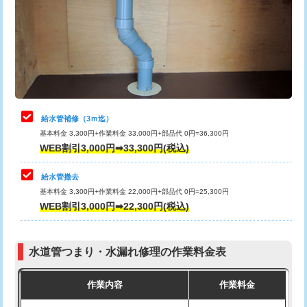
排水管工事（土の掘削・埋め戻し作
11,000円~
桝清掃
8,800円
業）
止水・漏水調査・防水処理・清掃・修
11,000円
排水管工事（排水管工事/3ｍまで）
55,000円
理・調整・分解・加工など（軽作業）
排水管工事（追加 排水管工事/3ｍ超
+11,000円
止水・漏水調査・防水処理・清掃・修
22,000円
え）
理・調整・分解・加工など（中作業）
給水管補修（3ｍ迄）
マス交換（土の掘削・埋め戻し作業）
11,000円~
基本料金 3,300円+作業料金 33,000円+部品代 0円=36,300円
止水・漏水調査・防水処理・清掃・修
33,000円
WEB割引3,000円➡33,300円(税込)
理・調整・分解・加工など（重作業）
マス交換（深さ50㎝未満）
55,000円
給水管撤去
その他部品の脱着
8,800円～
マス交換（深さ50㎝以上）
66,000円
基本料金 3,300円+作業料金 22,000円+部品代 0円=25,300円
WEB割引3,000円➡22,300円(税込)
交換・取付（タンク）
22,000円+材料費
コンクリート斫り（厚さ10㎝まで）
27,500円
交換・取付(単水栓（壁付・デッキ
13,200円+材料費
コンクリート斫り（厚さ10㎝超え）
38,500円
式）)
水道管つまり・水漏れ修理の作業料金表
モルタル補修（厚さ10㎝まで）
27,500円
交換・取付(混合水栓（壁付・デッキ
16,500円+材料費
作業内容
作業料金
式・ワンホール）)
モルタル補修（厚さ10㎝超え）
38,500円