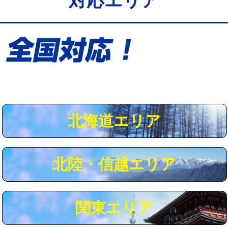
対応エリア
給水管工事※（保温材使用（バンド止
5,500円
め込み）)
給水管工事※（土の掘削・埋め戻し作
11,000円
業)
給水管工事※（塩ビ管（VP・HI）使
33,000円
用/3ｍまで)
給水管工事※（塩ビ管（VP・HI）使
+8,800円
用（追加）/3ｍ超え)
北海道エリア
給水管工事※（ライニング鋼管・銅
44,000円
管・ポリ管・HT管使用/3ｍまで)
北陸・信越エリア
給水管工事※（ライニング鋼管・銅
+8,800円
管・ポリ管・HT管使用/3ｍ超え)
マス交換（土の掘削・埋め戻し作業）
11,000円~
関東エリア
マス交換（深さ50㎝未満）
55,000円