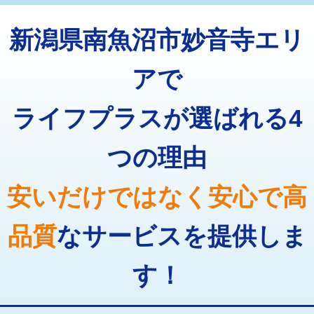
トーラー機使用/3mまで
33,000円
マス交換（深さ50㎝以上）
66,000円
新潟県南魚沼市妙音寺エリ
追加トーラー機使用/3m超え
+3,300円
コンクリート斫り（厚さ10㎝まで）
27,500円
カメラ調査
33,000円
アで
コンクリート斫り（厚さ10㎝超え）
38,500円
桝清掃
8,800円
ライフプラスが選ばれる4
モルタル補修（厚さ10㎝まで）
27,500円
止水・漏水調査・防水処理・清掃・修
11,000円
理・調整・分解・加工など（軽作業）
モルタル補修（厚さ10㎝超え）
38,500円
つの理由
止水・漏水調査・防水処理・清掃・修
22,000円
追加人工
16,500円
理・調整・分解・加工など（中作業）
安いだけではなく安心で高
廃棄・処分
現場見積
止水・漏水調査・防水処理・清掃・修
33,000円
理・調整・分解・加工など（重作業）
品質
なサービスを提供しま
その他部品の脱着
8,800円～
す！
交換・取付（タンク）
22,000円+材料費
交換・取付(単水栓（壁付・デッキ
13,200円+材料費