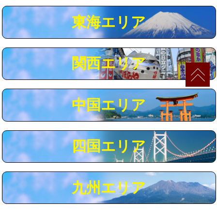
マス交換（深さ50㎝以上）
66,000円
東海エリア
コンクリート斫り（厚さ10㎝まで）
27,500円
コンクリート斫り（厚さ10㎝超え）
38,500円
関西エリア
モルタル補修（厚さ10㎝まで）
27,500円
モルタル補修（厚さ10㎝超え）
38,500円
中国エリア
追加人工
16,500円
廃棄・処分
現場見積
四国エリア
※給水管工事は20mmまでの価格です。
九州エリア