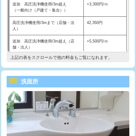
追加 高圧洗浄機使用/3m超え
+3,300円/ｍ
持込商品取付（混合水栓）
16,500円
マス交換（深さ50㎝以上）
66,000円
（一般向け（戸建て・集合））
持込商品取付（浄水器・分岐水栓）
16,500円
コンクリート斫り（厚さ10㎝まで）
27,500円
高圧洗浄機使用/3mまで（店舗・法
42,350円
人）
給水管工事※（ホール加工)
16,500円
コンクリート斫り（厚さ10㎝超え）
38,500円
追加 高圧洗浄機使用/3m超え（店
+5,500円/ｍ
給水管工事※（バンド止め)
3,300円
モルタル補修（厚さ10㎝まで）
27,500円
舗・法人）
給水管工事※（支持金具設置)
5,500円
モルタル補修（厚さ10㎝超え）
38,500円
上記の表をスクロールで他の料金もご覧になれます。
高度高圧洗浄換
現地調査
給水管工事※（保温材使用（バンド止
5,500円
洗面台設置
38,500円
トーラー作業
16,500円
め込み）)
洗面所
追加人工
16,500円
トーラー機使用/3mまで
33,000円
給水管工事※（土の掘削・埋め戻し作
11,000円
業)
廃棄・処分
現場見積
追加トーラー機使用/3m超え
+3,300円
給水管工事※（塩ビ管（VP・HI）使
33,000円
※給水管工事は20mmまでの価格です。
カメラ調査
33,000円
用/3ｍまで)
桝清掃
8,800円
給水管工事※（塩ビ管（VP・HI）使
+8,800円
用（追加）/3ｍ超え)
止水・漏水調査・防水処理・清掃・修
11,000円