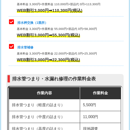
基本料金 3,300円+作業料金 110,000円+部品代 0円=113,300円
WEB割引3,000円➡110,300円(税込)
交換・取付（タンク）
22,000円+材料費
マス交換（深さ50㎝以上）
66,000円
交換・取付(単水栓（壁付・デッキ
13,200円+材料費
コンクリート斫り（厚さ10㎝まで）
27,500円
排水桝交換（1箇所）
式）)
基本料金 3,300円+作業料金 55,000円+部品代 0円=58,300円
コンクリート斫り（厚さ10㎝超え）
38,500円
WEB割引3,000円➡55,300円(税込)
交換・取付(混合水栓（壁付・デッキ
16,500円+材料費
式・ワンホール）)
モルタル補修（厚さ10㎝まで）
27,500円
排水管補修
基本料金 3,300円+作業料金 22,000円+部品代 0円=25,300円
交換・取付(排水栓・排水トラップ
22,000円+材料費
モルタル補修（厚さ10㎝超え）
38,500円
WEB割引3,000円➡22,300円(税込)
（P/S/ポップアップ））
台所シンク・作業台設置
現場見積
交換・取付（その他部品）
11,000円+材料費
排水管つまり・水漏れ修理の作業料金表
追加人工
16,500円
持込商品取付（単水栓）
13,200円
作業内容
作業料金
廃棄・処分
現場見積
持込商品取付（混合水栓）
16,500円
排水管つまり（軽度の詰まり）
5,500円
※給水管工事は20mmまでの価格です。
持込商品取付（浄水器・分岐水栓）
16,500円
排水管つまり（中度の詰まり）
11,000円
給水管工事※（ホール加工)
16,500円
排水管つまり（高度の詰まり）
現地調査