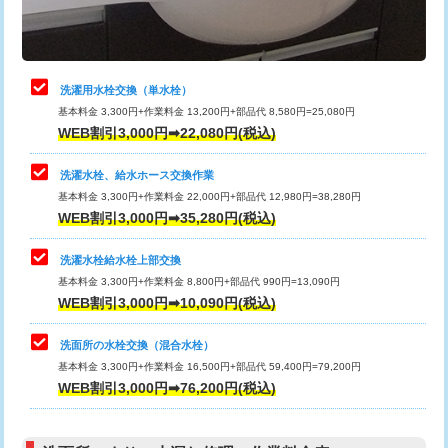
理・調整・分解・加工など（軽作業）
給水管工事※（ライニング鋼管・銅
44,000円
管・ポリ管・HT管使用/3ｍまで)
止水・漏水調査・防水処理・清掃・修
22,000円
理・調整・分解・加工など（中作業）
給水管工事※（ライニング鋼管・銅
+8,800円
洗濯用水栓交換（単水栓）
管・ポリ管・HT管使用/3ｍ超え)
基本料金 3,300円+作業料金 13,200円+部品代 8,580円=25,080円
止水・漏水調査・防水処理・清掃・修
33,000円
WEB割引3,000円➡22,080円(税込)
理・調整・分解・加工など（重作業）
排水管工事（土の掘削・埋め戻し作
11,000円~
業）
洗濯水栓、給水ホース交換作業
キッチンタンク脱着
16,500円
基本料金 3,300円+作業料金 22,000円+部品代 12,980円=38,280円
排水管工事（排水管工事/3ｍまで）
55,000円
WEB割引3,000円➡35,280円(税込)
その他部品の脱着
8,800円～
排水管工事（追加 排水管工事/3ｍ超
+11,000円
交換・取付（タンク）
22,000円+材料費
洗濯水栓給水栓上部交換
え）
基本料金 3,300円+作業料金 8,800円+部品代 990円=13,090円
交換・取付(単水栓（壁付・デッキ
13,200円+材料費
WEB割引3,000円➡10,090円(税込)
マス交換（土の掘削・埋め戻し作業）
11,000円~
式）)
洗面所の水栓交換（混合水栓）
マス交換（深さ50㎝未満）
55,000円
交換・取付(混合水栓（壁付・デッキ
16,500円+材料費
基本料金 3,300円+作業料金 16,500円+部品代 59,400円=79,200円
式・ワンホール）)
WEB割引3,000円➡76,200円(税込)
マス交換（深さ50㎝以上）
66,000円
交換・取付(排水栓・排水トラップ
22,000円+材料費
コンクリート斫り（厚さ10㎝まで）
27,500円
（P/S/ポップアップ））