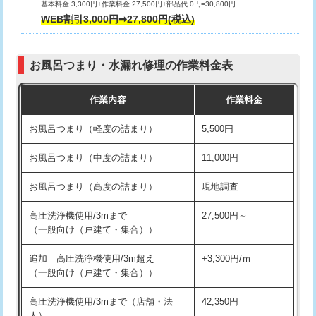
基本料金 3,300円+作業料金 27,500円+部品代 0円=30,800円
交換・取付（タンク）
22,000円+材料費
WEB割引3,000円➡27,800円(税込)
交換・取付（便器）
22,000円+材料費
お風呂つまり・水漏れ修理の作業料金表
交換・取付（普通便座）
11,000円+材料費
作業内容
作業料金
交換・取付（温水洗浄便座）
16,500円+材料費
お風呂つまり（軽度の詰まり）
5,500円
交換・取付(単水栓（壁付・デッキ
13,200円+材料費
式）)
お風呂つまり（中度の詰まり）
11,000円
交換・取付(混合水栓（壁付・デッキ
16,500円+材料費
お風呂つまり（高度の詰まり）
現地調査
式・ワンホール）)
高圧洗浄機使用/3mまで
27,500円～
交換・取付(排水栓・排水トラップ
22,000円+材料費
（一般向け（戸建て・集合））
（P/S/ポップアップ））
追加 高圧洗浄機使用/3m超え
+3,300円/ｍ
交換・取付（その他部品）
11,000円+材料費
（一般向け（戸建て・集合））
持込商品取付（単水栓）
13,200円
高圧洗浄機使用/3mまで（店舗・法
42,350円
人）