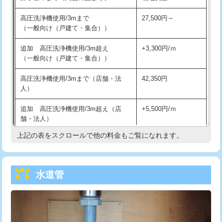
給水管工事※（バンド止め)
3,300円
高圧洗浄機使用/3mまで
27,500円～
（一般向け（戸建て・集合））
給水管工事※（支持金具設置)
5,500円
追加 高圧洗浄機使用/3m超え
+3,300円/ｍ
給水管工事※（保温材使用（バンド止
5,500円
（一般向け（戸建て・集合））
め込み）)
高圧洗浄機使用/3mまで（店舗・法
42,350円
給水管工事※（土の掘削・埋め戻し作
11,000円
人）
業)
追加 高圧洗浄機使用/3m超え（店
+5,500円/ｍ
給水管工事※（塩ビ管（VP・HI）使
33,000円
舗・法人）
用/3ｍまで)
上記の表をスクロールで他の料金もご覧になれます。
高度高圧洗浄換
現地調査
給水管工事※（塩ビ管（VP・HI）使
+8,800円
用（追加）/3ｍ超え)
トーラー作業
16,500円
給水管工事※（ライニング鋼管・銅
44,000円
水道管
トーラー機使用/3mまで
33,000円
管・ポリ管・HT管使用/3ｍまで)
追加トーラー機使用/3m超え
+3,300円
給水管工事※（ライニング鋼管・銅
+8,800円
管・ポリ管・HT管使用/3ｍ超え)
カメラ調査
33,000円