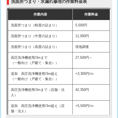
洗面所つまり・水漏れ修理の作業料金表
コンクリート斫り（厚さ10㎝超え）
38,500円
交換・取付（その他部品）
11,000円+材料費
作業内容
作業料金
モルタル補修（厚さ10㎝まで）
27,500円
持込商品取付（単水栓）
13,200円
洗面所つまり（軽度の詰まり）
5,500円
モルタル補修（厚さ10㎝超え）
38,500円
持込商品取付（混合水栓）
16,500円
洗面所つまり（中度の詰まり）
11,000円
洗面台設置
38,500円
持込商品取付（浄水器・分岐水栓）
16,500円
洗面所つまり（高度の詰まり）
現地調査
バスタブ設置
現場見積
給水管工事※（ホール加工)
16,500円
高圧洗浄機使用/3mまで
27,500円～
追加人工
16,500円
（一般向け（戸建て・集合））
給水管工事※（バンド止め)
3,300円
廃棄・処分
現場見積
追加 高圧洗浄機使用/3m超え
+3,300円/ｍ
給水管工事※（支持金具設置)
5,500円
（一般向け（戸建て・集合））
※給水管工事は20mmまでの価格です。
給水管工事※（保温材使用（バンド止
5,500円
高圧洗浄機使用/3mまで（店舗・法
42,350円
め込み）)
人）
給水管工事※（土の掘削・埋め戻し作
11,000円
追加 高圧洗浄機使用/3m超え（店
+5,500円/ｍ
業)
舗・法人）
給水管工事※（塩ビ管（VP・HI）使
33,000円