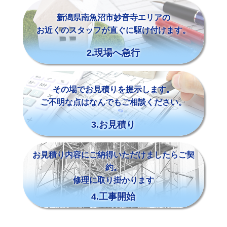
新潟県南魚沼市妙音寺エリアの
お近くのスタッフが直ぐに駆け付けます。
2.現場へ急行
その場でお見積りを提示します。
ご不明な点はなんでもご相談ください。
3.お見積り
お見積り内容にご納得いただけましたらご契
約。
修理に取り掛かります
4.工事開始