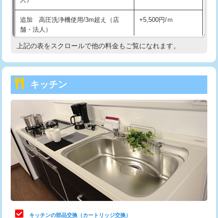
持込商品取付（混合水栓）
16,500円
追加 高圧洗浄機使用/3m超え（店
+5,500円/ｍ
持込商品取付（浄水器・分岐水栓）
16,500円
舗・法人）
持込商品取付（温水洗浄便座）
22,000円
上記の表をスクロールで他の料金もご覧になれます。
高度高圧洗浄換
現地調査
持込商品取付（普通便座⇔温水洗浄便
22,000円
トーラー作業
16,500円
座）
キッチン
トーラー機使用/3mまで
33,000円
給水管工事※（ホール加工)
16,500円
追加トーラー機使用/3m超え
+3,300円
給水管工事※（バンド止め)
3,300円
カメラ調査
33,000円
給水管工事※（支持金具設置)
5,500円
桝清掃
8,800円
給水管工事※（保温材使用（バンド止
5,500円
め込み）)
止水・漏水調査・防水処理・清掃・修
11,000円
理・調整・分解・加工など（軽作業）
給水管工事※（土の掘削・埋め戻し作
11,000円
業)
止水・漏水調査・防水処理・清掃・修
22,000円
理・調整・分解・加工など（中作業）
給水管工事※（塩ビ管（VP・HI）使
33,000円
キッチンの部品交換（カートリッジ交換）