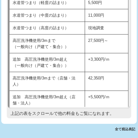
水道管つまり（軽度の詰まり）
5,500円
交換・取付(排水栓・排水トラップ
22,000円+材料費
洗面台設置
38,500円
（P/S/ポップアップ））
水道管つまり（中度の詰まり）
11,000円
化粧台設置
22,000円
交換・取付（その他部品）
11,000円+材料費
水道管つまり（高度の詰まり）
現地調査
追加人工
16,500円
持込商品取付（単水栓）
13,200円
高圧洗浄機使用/3mまで
27,500円～
廃棄・処分
現場見積
（一般向け（戸建て・集合））
持込商品取付（混合水栓）
16,500円
※給水管工事は20mmまでの価格です。
追加 高圧洗浄機使用/3m超え
+3,300円/ｍ
持込商品取付（浄水器・分岐水栓）
16,500円
（一般向け（戸建て・集合））
排水管工事（土の掘削・埋め戻し作
11,000円~
高圧洗浄機使用/3mまで（店舗・法
42,350円
業）
人）
排水管工事（排水管工事/3ｍまで）
55,000円
追加 高圧洗浄機使用/3m超え（店
+5,500円/ｍ
舗・法人）
排水管工事（追加 排水管工事/3ｍ超
+11,000円
え）
上記の表をスクロールで他の料金もご覧になれます。
高度高圧洗浄換
現地調査
マス交換（土の掘削・埋め戻し作業）
11,000円~
トーラー作業
16,500円
全て税込表記
マス交換（深さ50㎝未満）
55,000円