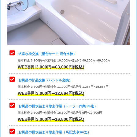
桝清掃
8,800円
止水・漏水調査・防水処理・清掃・修
11,000円
理・調整・分解・加工など（軽作業）
止水・漏水調査・防水処理・清掃・修
22,000円
理・調整・分解・加工など（中作業）
浴室水栓交換（壁付サーモ 混合水栓）
基本料金 3,300円+作業料金 16,500円+部品代 46,200円=66,000円
止水・漏水調査・防水処理・清掃・修
33,000円
WEB割引3,000円➡63,000円(税込)
理・調整・分解・加工など（重作業）
お風呂の部品交換（ハンドル交換）
トイレタンク脱着
16,500円
基本料金 3,300円+作業料金 11,000円+部品代 1,364円=15,664円
WEB割引3,000円➡12,664円(税込)
トイレ便器脱着
16,500円
タンクレストイレ脱着
33,000円
お風呂の排水詰まり除去作業（トーラー作業3ｍ迄）
基本料金 3,300円+作業料金 16,500円+部品代 0円=19,800円
小便器トイレ脱着
現地見積
WEB割引3,000円➡16,800円(税込)
その他部品の脱着
8,800円～
お風呂の排水詰まり除去作業（高圧洗浄3ｍ迄）