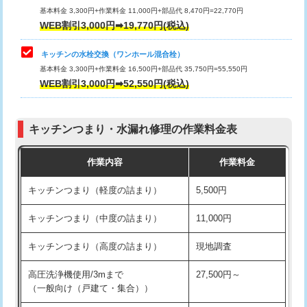
用/3ｍまで)
基本料金 3,300円+作業料金 11,000円+部品代 8,470円=22,770円
止水・漏水調査・防水処理・清掃・修
33,000円
WEB割引3,000円➡19,770円(税込)
理・調整・分解・加工など（重作業）
給水管工事※（塩ビ管（VP・HI）使
+8,800円
用（追加）/3ｍ超え)
キッチンの水栓交換（ワンホール混合栓）
お風呂タンク脱着
16,500円
基本料金 3,300円+作業料金 16,500円+部品代 35,750円=55,550円
給水管工事※（ライニング鋼管・銅
44,000円
WEB割引3,000円➡52,550円(税込)
その他部品の脱着
8,800円～
管・ポリ管・HT管使用/3ｍまで)
交換・取付（タンク）
22,000円+材料費
給水管工事※（ライニング鋼管・銅
+8,800円
管・ポリ管・HT管使用/3ｍ超え)
キッチンつまり・水漏れ修理の作業料金表
交換・取付(単水栓（壁付・デッキ
13,200円+材料費
式）)
排水管工事（土の掘削・埋め戻し作
11,000円~
作業内容
作業料金
業）
交換・取付(混合水栓（壁付・デッキ
16,500円+材料費
キッチンつまり（軽度の詰まり）
5,500円
式・ワンホール）)
排水管工事（排水管工事/3ｍまで）
55,000円
キッチンつまり（中度の詰まり）
11,000円
交換・取付(排水栓・排水トラップ
22,000円+材料費
排水管工事（追加 排水管工事/3ｍ超
+11,000円
（P/S/ポップアップ））
え）
キッチンつまり（高度の詰まり）
現地調査
交換・取付（その他部品）
11,000円+材料費
マス交換（土の掘削・埋め戻し作業）
11,000円~
高圧洗浄機使用/3mまで
27,500円～
（一般向け（戸建て・集合））
持込商品取付（単水栓）
13,200円
マス交換（深さ50㎝未満）
55,000円