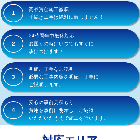
式）)
高品質な施工徹底
1
交換・取付(混合水栓（壁付・デッキ
16,500円+材料費
手続き工事は絶対に致しません！
式・ワンホール）)
交換・取付(排水栓・排水トラップ
22,000円+材料費
24時間年中無休対応
（P/S/ポップアップ））
2
お困りの時はいつでもすぐに
駆けつけます！
交換・取付（その他部品）
11,000円+材料費
持込商品取付（単水栓）
13,200円
明確、丁寧なご説明
3
必要な工事内容を明確、丁寧に
持込商品取付（混合水栓）
16,500円
ご説明します。
持込商品取付（浄水器・分岐水栓）
16,500円
安心の事前見積もり
給水管工事※（ホール加工)
16,500円
4
費用を事前に明示し、ご納得
いただいたうえで施工を行います。
給水管工事※（バンド止め)
3,300円
給水管工事※（支持金具設置)
5,500円