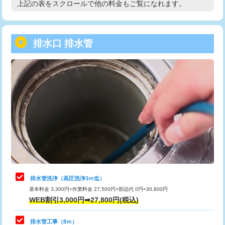
上記の表をスクロールで他の料金もご覧になれます。
高度高圧洗浄換
現地調査
用/3ｍまで)
トーラー作業
16,500円
給水管工事※（塩ビ管（VP・HI）使
+8,800円
用（追加）/3ｍ超え)
排水口 排水管
トーラー機使用/3mまで
33,000円
給水管工事※（ライニング鋼管・銅
44,000円
追加トーラー機使用/3m超え
+3,300円
管・ポリ管・HT管使用/3ｍまで)
カメラ調査
33,000円
給水管工事※（ライニング鋼管・銅
+8,800円
管・ポリ管・HT管使用/3ｍ超え)
桝清掃
8,800円
排水管工事（土の掘削・埋め戻し作
11,000円~
止水・漏水調査・防水処理・清掃・修
11,000円
業）
理・調整・分解・加工など（軽作業）
排水管工事（排水管工事/3ｍまで）
55,000円
止水・漏水調査・防水処理・清掃・修
22,000円
理・調整・分解・加工など（中作業）
排水管工事（追加 排水管工事/3ｍ超
+11,000円
排水管洗浄（高圧洗浄3ｍ迄）
え）
基本料金 3,300円+作業料金 27,500円+部品代 0円=30,800円
止水・漏水調査・防水処理・清掃・修
33,000円
WEB割引3,000円➡27,800円(税込)
理・調整・分解・加工など（重作業）
マス交換（土の掘削・埋め戻し作業）
11,000円~
排水管工事（8ｍ）
その他部品の脱着
8,800円～
マス交換（深さ50㎝未満）
55,000円