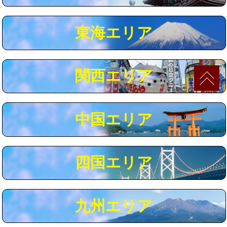
マス交換（深さ50㎝以上）
66,000円
東海エリア
コンクリート斫り（厚さ10㎝まで）
27,500円
コンクリート斫り（厚さ10㎝超え）
38,500円
関西エリア
モルタル補修（厚さ10㎝まで）
27,500円
モルタル補修（厚さ10㎝超え）
38,500円
中国エリア
追加人工
16,500円
廃棄・処分
現場見積
四国エリア
※給水管工事は20mmまでの価格です。
九州エリア