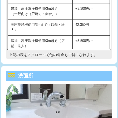
持込商品取付（単水栓）
13,200円
マス交換（深さ50㎝未満）
55,000円
追加 高圧洗浄機使用/3m超え
+3,300円/ｍ
持込商品取付（混合水栓）
16,500円
マス交換（深さ50㎝以上）
66,000円
（一般向け（戸建て・集合））
持込商品取付（浄水器・分岐水栓）
16,500円
コンクリート斫り（厚さ10㎝まで）
27,500円
高圧洗浄機使用/3mまで（店舗・法
42,350円
人）
給水管工事※（ホール加工)
16,500円
コンクリート斫り（厚さ10㎝超え）
38,500円
追加 高圧洗浄機使用/3m超え（店
+5,500円/ｍ
給水管工事※（バンド止め)
3,300円
モルタル補修（厚さ10㎝まで）
27,500円
舗・法人）
給水管工事※（支持金具設置)
5,500円
モルタル補修（厚さ10㎝超え）
38,500円
上記の表をスクロールで他の料金もご覧になれます。
高度高圧洗浄換
現地調査
給水管工事※（保温材使用（バンド止
5,500円
洗面台設置
38,500円
トーラー作業
16,500円
め込み）)
洗面所
追加人工
16,500円
トーラー機使用/3mまで
33,000円
給水管工事※（土の掘削・埋め戻し作
11,000円
業)
廃棄・処分
現場見積
追加トーラー機使用/3m超え
+3,300円
給水管工事※（塩ビ管（VP・HI）使
33,000円
※給水管工事は20mmまでの価格です。
カメラ調査
33,000円
用/3ｍまで)
桝清掃
8,800円
給水管工事※（塩ビ管（VP・HI）使
+8,800円