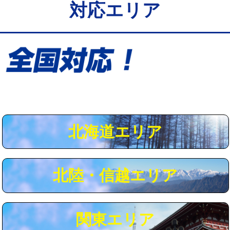
対応エリア
給水管工事※（保温材使用（バンド止
5,500円
め込み）)
給水管工事※（土の掘削・埋め戻し作
11,000円
業)
給水管工事※（塩ビ管（VP・HI）使
33,000円
用/3ｍまで)
給水管工事※（塩ビ管（VP・HI）使
+8,800円
用（追加）/3ｍ超え)
北海道エリア
給水管工事※（ライニング鋼管・銅
44,000円
管・ポリ管・HT管使用/3ｍまで)
北陸・信越エリア
給水管工事※（ライニング鋼管・銅
+8,800円
管・ポリ管・HT管使用/3ｍ超え)
マス交換（土の掘削・埋め戻し作業）
11,000円~
関東エリア
マス交換（深さ50㎝未満）
55,000円