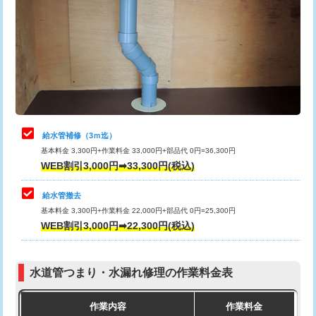
カメラ調査
33,000円
排水管工事（土の掘削・埋め戻し作
11,000円~
桝清掃
8,800円
業）
止水・漏水調査・防水処理・清掃・修
11,000円
排水管工事（排水管工事/3ｍまで）
55,000円
理・調整・分解・加工など（軽作業）
排水管工事（追加 排水管工事/3ｍ超
+11,000円
止水・漏水調査・防水処理・清掃・修
22,000円
え）
理・調整・分解・加工など（中作業）
給水管補修（3ｍ迄）
マス交換（土の掘削・埋め戻し作業）
11,000円~
基本料金 3,300円+作業料金 33,000円+部品代 0円=36,300円
止水・漏水調査・防水処理・清掃・修
33,000円
WEB割引3,000円➡33,300円(税込)
理・調整・分解・加工など（重作業）
マス交換（深さ50㎝未満）
55,000円
給水管撤去
その他部品の脱着
8,800円～
マス交換（深さ50㎝以上）
66,000円
基本料金 3,300円+作業料金 22,000円+部品代 0円=25,300円
WEB割引3,000円➡22,300円(税込)
交換・取付（タンク）
22,000円+材料費
コンクリート斫り（厚さ10㎝まで）
27,500円
交換・取付(単水栓（壁付・デッキ
13,200円+材料費
コンクリート斫り（厚さ10㎝超え）
38,500円
式）)
水道管つまり・水漏れ修理の作業料金表
モルタル補修（厚さ10㎝まで）
27,500円
交換・取付(混合水栓（壁付・デッキ
16,500円+材料費
作業内容
作業料金
式・ワンホール）)
モルタル補修（厚さ10㎝超え）
38,500円