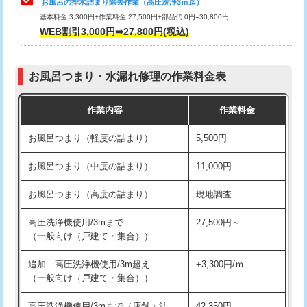
お風呂の排水詰まり除去作業（高圧洗浄3ｍ迄）
基本料金 3,300円+作業料金 27,500円+部品代 0円=30,800円
交換・取付（タンク）
22,000円+材料費
WEB割引3,000円➡27,800円(税込)
交換・取付（便器）
22,000円+材料費
お風呂つまり・水漏れ修理の作業料金表
交換・取付（普通便座）
11,000円+材料費
作業内容
作業料金
交換・取付（温水洗浄便座）
16,500円+材料費
お風呂つまり（軽度の詰まり）
5,500円
交換・取付(単水栓（壁付・デッキ
13,200円+材料費
式）)
お風呂つまり（中度の詰まり）
11,000円
交換・取付(混合水栓（壁付・デッキ
16,500円+材料費
お風呂つまり（高度の詰まり）
現地調査
式・ワンホール）)
高圧洗浄機使用/3mまで
27,500円～
交換・取付(排水栓・排水トラップ
22,000円+材料費
（一般向け（戸建て・集合））
（P/S/ポップアップ））
追加 高圧洗浄機使用/3m超え
+3,300円/ｍ
交換・取付（その他部品）
11,000円+材料費
（一般向け（戸建て・集合））
持込商品取付（単水栓）
13,200円
高圧洗浄機使用/3mまで（店舗・法
42,350円