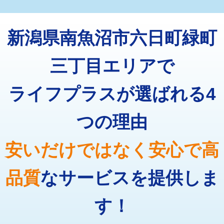
マス交換（深さ50㎝未満）
55,000円
トーラー機使用/3mまで
33,000円
マス交換（深さ50㎝以上）
66,000円
新潟県南魚沼市六日町緑町
追加トーラー機使用/3m超え
+3,300円
コンクリート斫り（厚さ10㎝まで）
27,500円
カメラ調査
33,000円
三丁目エリアで
コンクリート斫り（厚さ10㎝超え）
38,500円
桝清掃
8,800円
ライフプラスが選ばれる4
モルタル補修（厚さ10㎝まで）
27,500円
止水・漏水調査・防水処理・清掃・修
11,000円
理・調整・分解・加工など（軽作業）
モルタル補修（厚さ10㎝超え）
38,500円
つの理由
止水・漏水調査・防水処理・清掃・修
22,000円
追加人工
16,500円
理・調整・分解・加工など（中作業）
安いだけではなく安心で高
廃棄・処分
現場見積
止水・漏水調査・防水処理・清掃・修
33,000円
理・調整・分解・加工など（重作業）
品質
なサービスを提供しま
その他部品の脱着
8,800円～
す！
交換・取付（タンク）
22,000円+材料費