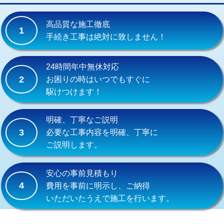
交換・取付(単水栓（壁付・デッキ
13,200円+材料費
式）)
高品質な施工徹底
1
交換・取付(混合水栓（壁付・デッキ
16,500円+材料費
手続き工事は絶対に致しません！
式・ワンホール）)
交換・取付(排水栓・排水トラップ
22,000円+材料費
24時間年中無休対応
（P/S/ポップアップ））
2
お困りの時はいつでもすぐに
駆けつけます！
交換・取付（その他部品）
11,000円+材料費
持込商品取付（単水栓）
13,200円
明確、丁寧なご説明
3
必要な工事内容を明確、丁寧に
持込商品取付（混合水栓）
16,500円
ご説明します。
持込商品取付（浄水器・分岐水栓）
16,500円
安心の事前見積もり
給水管工事※（ホール加工)
16,500円
4
費用を事前に明示し、ご納得
いただいたうえで施工を行います。
給水管工事※（バンド止め)
3,300円
給水管工事※（支持金具設置)
5,500円