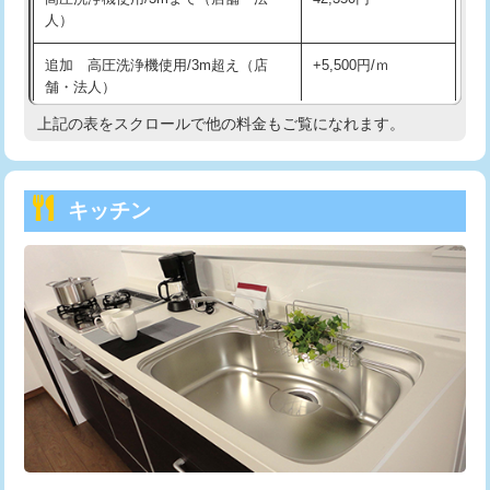
人）
持込商品取付（混合水栓）
16,500円
追加 高圧洗浄機使用/3m超え（店
+5,500円/ｍ
持込商品取付（浄水器・分岐水栓）
16,500円
舗・法人）
持込商品取付（温水洗浄便座）
22,000円
上記の表をスクロールで他の料金もご覧になれます。
高度高圧洗浄換
現地調査
持込商品取付（普通便座⇔温水洗浄便
22,000円
トーラー作業
16,500円
座）
キッチン
トーラー機使用/3mまで
33,000円
給水管工事※（ホール加工)
16,500円
追加トーラー機使用/3m超え
+3,300円
給水管工事※（バンド止め)
3,300円
カメラ調査
33,000円
給水管工事※（支持金具設置)
5,500円
桝清掃
8,800円
給水管工事※（保温材使用（バンド止
5,500円
め込み）)
止水・漏水調査・防水処理・清掃・修
11,000円
理・調整・分解・加工など（軽作業）
給水管工事※（土の掘削・埋め戻し作
11,000円
業)
止水・漏水調査・防水処理・清掃・修
22,000円
理・調整・分解・加工など（中作業）