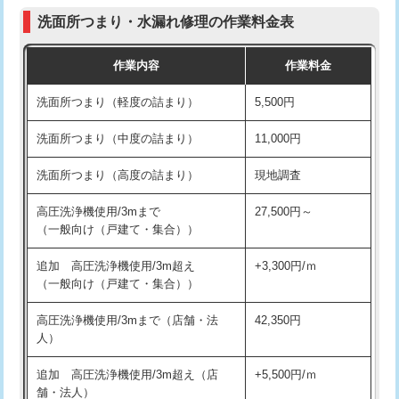
コンクリート斫り（厚さ10㎝まで）
27,500円
（P/S/ポップアップ））
洗面所つまり・水漏れ修理の作業料金表
コンクリート斫り（厚さ10㎝超え）
38,500円
交換・取付（その他部品）
11,000円+材料費
作業内容
作業料金
モルタル補修（厚さ10㎝まで）
27,500円
持込商品取付（単水栓）
13,200円
洗面所つまり（軽度の詰まり）
5,500円
モルタル補修（厚さ10㎝超え）
38,500円
持込商品取付（混合水栓）
16,500円
洗面所つまり（中度の詰まり）
11,000円
洗面台設置
38,500円
持込商品取付（浄水器・分岐水栓）
16,500円
洗面所つまり（高度の詰まり）
現地調査
バスタブ設置
現場見積
給水管工事※（ホール加工)
16,500円
高圧洗浄機使用/3mまで
27,500円～
追加人工
16,500円
（一般向け（戸建て・集合））
給水管工事※（バンド止め)
3,300円
廃棄・処分
現場見積
追加 高圧洗浄機使用/3m超え
+3,300円/ｍ
給水管工事※（支持金具設置)
5,500円
（一般向け（戸建て・集合））
※給水管工事は20mmまでの価格です。
給水管工事※（保温材使用（バンド止
5,500円
高圧洗浄機使用/3mまで（店舗・法
42,350円
め込み）)
人）
給水管工事※（土の掘削・埋め戻し作
11,000円
追加 高圧洗浄機使用/3m超え（店
+5,500円/ｍ
業)
舗・法人）