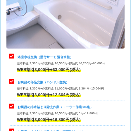
カメラ調査
33,000円
桝清掃
8,800円
止水・漏水調査・防水処理・清掃・修
11,000円
理・調整・分解・加工など（軽作業）
止水・漏水調査・防水処理・清掃・修
22,000円
理・調整・分解・加工など（中作業）
浴室水栓交換（壁付サーモ 混合水栓）
基本料金 3,300円+作業料金 16,500円+部品代 46,200円=66,000円
止水・漏水調査・防水処理・清掃・修
33,000円
WEB割引3,000円➡63,000円(税込)
理・調整・分解・加工など（重作業）
お風呂の部品交換（ハンドル交換）
トイレタンク脱着
16,500円
基本料金 3,300円+作業料金 11,000円+部品代 1,364円=15,664円
WEB割引3,000円➡12,664円(税込)
トイレ便器脱着
16,500円
タンクレストイレ脱着
33,000円
お風呂の排水詰まり除去作業（トーラー作業3ｍ迄）
基本料金 3,300円+作業料金 16,500円+部品代 0円=19,800円
小便器トイレ脱着
現地見積
WEB割引3,000円➡16,800円(税込)
その他部品の脱着
8,800円～