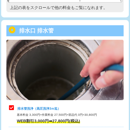
給水管工事※（塩ビ管（VP・HI）使
33,000円
上記の表をスクロールで他の料金もご覧になれます。
高度高圧洗浄換
現地調査
用/3ｍまで)
トーラー作業
16,500円
給水管工事※（塩ビ管（VP・HI）使
+8,800円
用（追加）/3ｍ超え)
排水口 排水管
トーラー機使用/3mまで
33,000円
給水管工事※（ライニング鋼管・銅
44,000円
追加トーラー機使用/3m超え
+3,300円
管・ポリ管・HT管使用/3ｍまで)
カメラ調査
33,000円
給水管工事※（ライニング鋼管・銅
+8,800円
管・ポリ管・HT管使用/3ｍ超え)
桝清掃
8,800円
排水管工事（土の掘削・埋め戻し作
11,000円~
止水・漏水調査・防水処理・清掃・修
11,000円
業）
理・調整・分解・加工など（軽作業）
排水管工事（排水管工事/3ｍまで）
55,000円
止水・漏水調査・防水処理・清掃・修
22,000円
理・調整・分解・加工など（中作業）
排水管工事（追加 排水管工事/3ｍ超
+11,000円
排水管洗浄（高圧洗浄3ｍ迄）
え）
基本料金 3,300円+作業料金 27,500円+部品代 0円=30,800円
止水・漏水調査・防水処理・清掃・修
33,000円
WEB割引3,000円➡27,800円(税込)
理・調整・分解・加工など（重作業）
マス交換（土の掘削・埋め戻し作業）
11,000円~