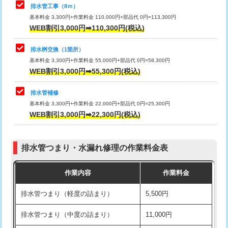
排水管工事（8ｍ）
その他部品の脱着
8,800円～
マス交換（深さ50㎝未満）
55,000円
基本料金 3,300円+作業料金 110,000円+部品代 0円=113,300円
WEB割引3,000円➡110,300円(税込)
交換・取付（タンク）
22,000円+材料費
マス交換（深さ50㎝以上）
66,000円
交換・取付(単水栓（壁付・デッキ
13,200円+材料費
コンクリート斫り（厚さ10㎝まで）
27,500円
排水桝交換（1箇所）
式）)
基本料金 3,300円+作業料金 55,000円+部品代 0円=58,300円
コンクリート斫り（厚さ10㎝超え）
38,500円
WEB割引3,000円➡55,300円(税込)
交換・取付(混合水栓（壁付・デッキ
16,500円+材料費
式・ワンホール）)
モルタル補修（厚さ10㎝まで）
27,500円
排水管補修
基本料金 3,300円+作業料金 22,000円+部品代 0円=25,300円
交換・取付(排水栓・排水トラップ
22,000円+材料費
モルタル補修（厚さ10㎝超え）
38,500円
WEB割引3,000円➡22,300円(税込)
（P/S/ポップアップ））
台所シンク・作業台設置
現場見積
交換・取付（その他部品）
11,000円+材料費
排水管つまり・水漏れ修理の作業料金表
追加人工
16,500円
持込商品取付（単水栓）
13,200円
作業内容
作業料金
廃棄・処分
現場見積
持込商品取付（混合水栓）
16,500円
排水管つまり（軽度の詰まり）
5,500円
※給水管工事は20mmまでの価格です。
持込商品取付（浄水器・分岐水栓）
16,500円
排水管つまり（中度の詰まり）
11,000円
給水管工事※（ホール加工)
16,500円