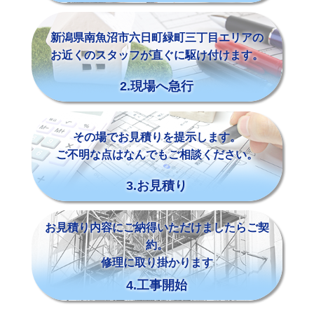
新潟県南魚沼市六日町緑町三丁目エリアの
お近くのスタッフが直ぐに駆け付けます。
2.現場へ急行
その場でお見積りを提示します。
ご不明な点はなんでもご相談ください。
3.お見積り
お見積り内容にご納得いただけましたらご契
約。
修理に取り掛かります
4.工事開始