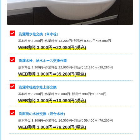
用（追加）/3ｍ超え)
止水・漏水調査・防水処理・清掃・修
11,000円
理・調整・分解・加工など（軽作業）
給水管工事※（ライニング鋼管・銅
44,000円
管・ポリ管・HT管使用/3ｍまで)
止水・漏水調査・防水処理・清掃・修
22,000円
理・調整・分解・加工など（中作業）
給水管工事※（ライニング鋼管・銅
+8,800円
洗濯用水栓交換（単水栓）
管・ポリ管・HT管使用/3ｍ超え)
基本料金 3,300円+作業料金 13,200円+部品代 8,580円=25,080円
止水・漏水調査・防水処理・清掃・修
33,000円
WEB割引3,000円➡22,080円(税込)
理・調整・分解・加工など（重作業）
排水管工事（土の掘削・埋め戻し作
11,000円~
業）
洗濯水栓、給水ホース交換作業
キッチンタンク脱着
16,500円
基本料金 3,300円+作業料金 22,000円+部品代 12,980円=38,280円
排水管工事（排水管工事/3ｍまで）
55,000円
WEB割引3,000円➡35,280円(税込)
その他部品の脱着
8,800円～
排水管工事（追加 排水管工事/3ｍ超
+11,000円
交換・取付（タンク）
22,000円+材料費
洗濯水栓給水栓上部交換
え）
基本料金 3,300円+作業料金 8,800円+部品代 990円=13,090円
交換・取付(単水栓（壁付・デッキ
13,200円+材料費
WEB割引3,000円➡10,090円(税込)
マス交換（土の掘削・埋め戻し作業）
11,000円~
式）)
洗面所の水栓交換（混合水栓）
マス交換（深さ50㎝未満）
55,000円
交換・取付(混合水栓（壁付・デッキ
16,500円+材料費
基本料金 3,300円+作業料金 16,500円+部品代 59,400円=79,200円
式・ワンホール）)
WEB割引3,000円➡76,200円(税込)
マス交換（深さ50㎝以上）
66,000円
交換・取付(排水栓・排水トラップ
22,000円+材料費