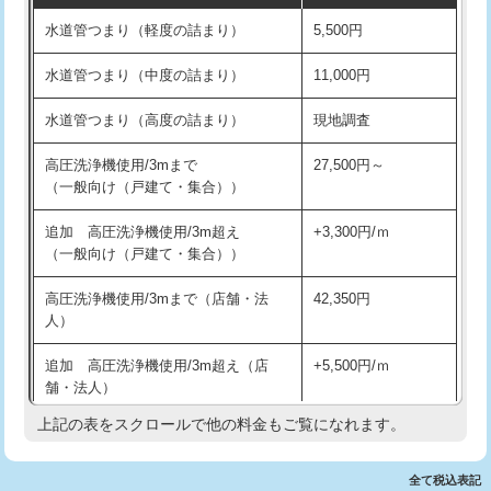
水道管つまり（軽度の詰まり）
5,500円
交換・取付(排水栓・排水トラップ
22,000円+材料費
洗面台設置
38,500円
（P/S/ポップアップ））
水道管つまり（中度の詰まり）
11,000円
化粧台設置
22,000円
交換・取付（その他部品）
11,000円+材料費
水道管つまり（高度の詰まり）
現地調査
追加人工
16,500円
持込商品取付（単水栓）
13,200円
高圧洗浄機使用/3mまで
27,500円～
廃棄・処分
現場見積
（一般向け（戸建て・集合））
持込商品取付（混合水栓）
16,500円
※給水管工事は20mmまでの価格です。
追加 高圧洗浄機使用/3m超え
+3,300円/ｍ
持込商品取付（浄水器・分岐水栓）
16,500円
（一般向け（戸建て・集合））
排水管工事（土の掘削・埋め戻し作
11,000円~
高圧洗浄機使用/3mまで（店舗・法
42,350円
業）
人）
排水管工事（排水管工事/3ｍまで）
55,000円
追加 高圧洗浄機使用/3m超え（店
+5,500円/ｍ
舗・法人）
排水管工事（追加 排水管工事/3ｍ超
+11,000円
え）
上記の表をスクロールで他の料金もご覧になれます。
高度高圧洗浄換
現地調査
マス交換（土の掘削・埋め戻し作業）
11,000円~
トーラー作業
16,500円
全て税込表記