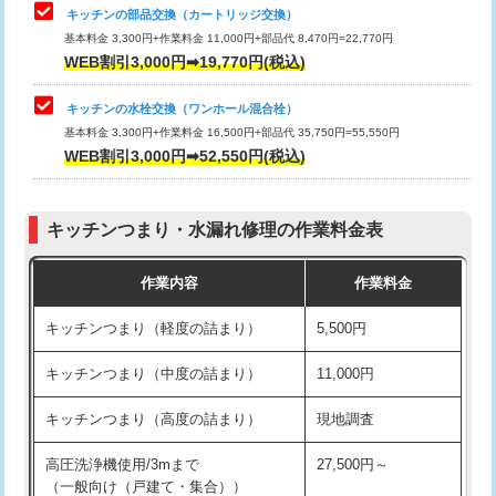
給水管工事※（塩ビ管（VP・HI）使
33,000円
キッチンの部品交換（カートリッジ交換）
用/3ｍまで)
基本料金 3,300円+作業料金 11,000円+部品代 8,470円=22,770円
止水・漏水調査・防水処理・清掃・修
33,000円
WEB割引3,000円➡19,770円(税込)
理・調整・分解・加工など（重作業）
給水管工事※（塩ビ管（VP・HI）使
+8,800円
用（追加）/3ｍ超え)
キッチンの水栓交換（ワンホール混合栓）
お風呂タンク脱着
16,500円
基本料金 3,300円+作業料金 16,500円+部品代 35,750円=55,550円
給水管工事※（ライニング鋼管・銅
44,000円
WEB割引3,000円➡52,550円(税込)
その他部品の脱着
8,800円～
管・ポリ管・HT管使用/3ｍまで)
交換・取付（タンク）
22,000円+材料費
給水管工事※（ライニング鋼管・銅
+8,800円
管・ポリ管・HT管使用/3ｍ超え)
キッチンつまり・水漏れ修理の作業料金表
交換・取付(単水栓（壁付・デッキ
13,200円+材料費
式）)
排水管工事（土の掘削・埋め戻し作
11,000円~
作業内容
作業料金
業）
交換・取付(混合水栓（壁付・デッキ
16,500円+材料費
キッチンつまり（軽度の詰まり）
5,500円
式・ワンホール）)
排水管工事（排水管工事/3ｍまで）
55,000円
キッチンつまり（中度の詰まり）
11,000円
交換・取付(排水栓・排水トラップ
22,000円+材料費
排水管工事（追加 排水管工事/3ｍ超
+11,000円
（P/S/ポップアップ））
え）
キッチンつまり（高度の詰まり）
現地調査
交換・取付（その他部品）
11,000円+材料費
マス交換（土の掘削・埋め戻し作業）
11,000円~
高圧洗浄機使用/3mまで
27,500円～
（一般向け（戸建て・集合））