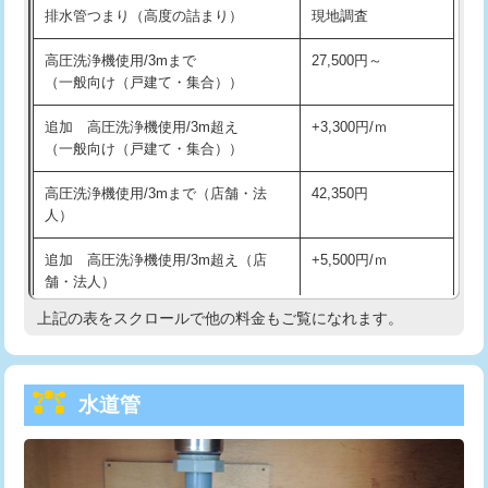
排水管つまり（高度の詰まり）
現地調査
給水管工事※（バンド止め)
3,300円
高圧洗浄機使用/3mまで
27,500円～
（一般向け（戸建て・集合））
給水管工事※（支持金具設置)
5,500円
追加 高圧洗浄機使用/3m超え
+3,300円/ｍ
給水管工事※（保温材使用（バンド止
5,500円
（一般向け（戸建て・集合））
め込み）)
高圧洗浄機使用/3mまで（店舗・法
42,350円
給水管工事※（土の掘削・埋め戻し作
11,000円
人）
業)
追加 高圧洗浄機使用/3m超え（店
+5,500円/ｍ
給水管工事※（塩ビ管（VP・HI）使
33,000円
舗・法人）
用/3ｍまで)
上記の表をスクロールで他の料金もご覧になれます。
高度高圧洗浄換
現地調査
給水管工事※（塩ビ管（VP・HI）使
+8,800円
用（追加）/3ｍ超え)
トーラー作業
16,500円
給水管工事※（ライニング鋼管・銅
44,000円
水道管
トーラー機使用/3mまで
33,000円
管・ポリ管・HT管使用/3ｍまで)
追加トーラー機使用/3m超え
+3,300円
給水管工事※（ライニング鋼管・銅
+8,800円
管・ポリ管・HT管使用/3ｍ超え)