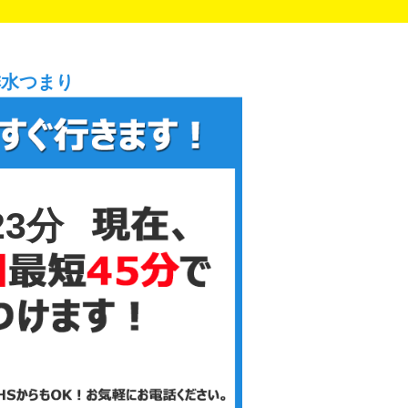
排水つまり
23分