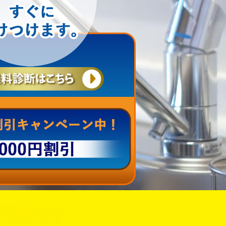
可能
です