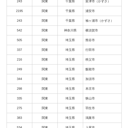
243
関東
千葉県
富津市（かずさ）
2195
関東
千葉県
浦安市
243
関東
千葉県
袖ヶ浦市（かずさ）
542
関東
神奈川県
横須賀市
505
関東
埼玉県
熊谷市
337
関東
埼玉県
行田市
216
関東
埼玉県
秩父市
249
関東
埼玉県
飯能市
344
関東
埼玉県
加須市
298
関東
埼玉県
本庄市
335
関東
埼玉県
狭山市
275
関東
埼玉県
羽生市
383
関東
埼玉県
鴻巣市
534
関東
埼玉県
上尾市