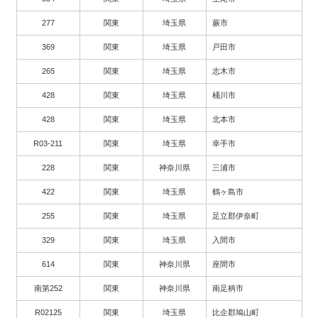
277
関東
埼玉県
蕨市
369
関東
埼玉県
戸田市
265
関東
埼玉県
志木市
428
関東
埼玉県
桶川市
428
関東
埼玉県
北本市
R03-211
関東
埼玉県
幸手市
228
関東
神奈川県
三浦市
422
関東
埼玉県
鶴ヶ島市
255
関東
埼玉県
足立郡伊奈町
329
関東
埼玉県
入間市
614
関東
神奈川県
座間市
南第252
関東
神奈川県
南足柄市
R02125
関東
埼玉県
比企郡鳩山町