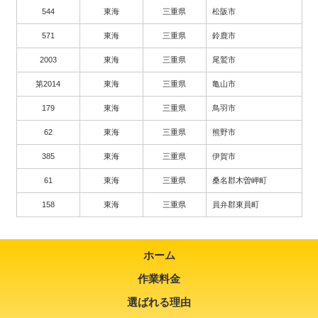
544
東海
三重県
松阪市
571
東海
三重県
鈴鹿市
2003
東海
三重県
尾鷲市
第2014
東海
三重県
亀山市
179
東海
三重県
鳥羽市
62
東海
三重県
熊野市
385
東海
三重県
伊賀市
61
東海
三重県
桑名郡木曽岬町
158
東海
三重県
員弁郡東員町
ホーム
作業料金
選ばれる理由