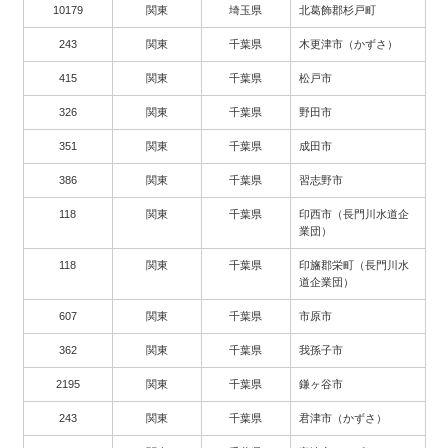
10179
関東
埼玉県
北葛飾郡杉戸町
243
関東
千葉県
木更津市（かずさ）
415
関東
千葉県
松戸市
326
関東
千葉県
野田市
351
関東
千葉県
成田市
386
関東
千葉県
習志野市
118
関東
千葉県
印西市（長門川水道企
業団）
118
関東
千葉県
印旛郡栄町（長門川水
道企業団）
607
関東
千葉県
市原市
362
関東
千葉県
我孫子市
2195
関東
千葉県
鎌ヶ谷市
243
関東
千葉県
君津市（かずさ）