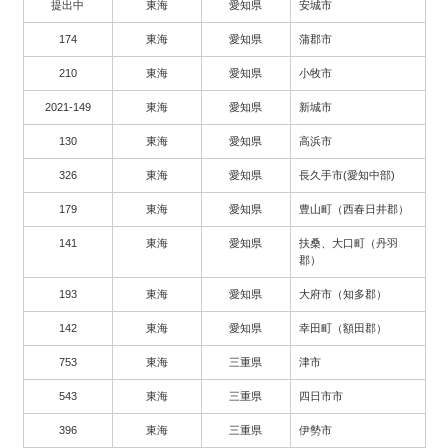
提出中
東海
愛知県
安城市
174
東海
愛知県
蒲郡市
210
東海
愛知県
小牧市
2021-149
東海
愛知県
新城市
130
東海
愛知県
高浜市
326
東海
愛知県
長久手市(愛知中部)
179
東海
愛知県
豊山町（西春日井郡）
141
東海
愛知県
扶桑、大口町（丹羽
郡）
193
東海
愛知県
大府市（知多郡）
142
東海
愛知県
幸田町（額田郡）
753
東海
三重県
津市
543
東海
三重県
四日市市
396
東海
三重県
伊勢市