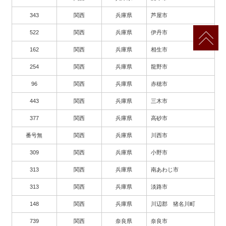
343
関西
兵庫県
芦屋市
522
関西
兵庫県
伊丹市
162
関西
兵庫県
相生市
254
関西
兵庫県
龍野市
96
関西
兵庫県
赤穂市
443
関西
兵庫県
三木市
377
関西
兵庫県
高砂市
番号無
関西
兵庫県
川西市
309
関西
兵庫県
小野市
313
関西
兵庫県
南あわじ市
313
関西
兵庫県
淡路市
148
関西
兵庫県
川辺郡 猪名川町
739
関西
奈良県
奈良市