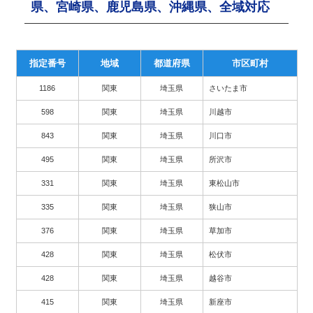
県、宮崎県、鹿児島県、沖縄県、全域対応
指定番号
地域
都道府県
市区町村
1186
関東
埼玉県
さいたま市
598
関東
埼玉県
川越市
843
関東
埼玉県
川口市
495
関東
埼玉県
所沢市
331
関東
埼玉県
東松山市
335
関東
埼玉県
狭山市
376
関東
埼玉県
草加市
428
関東
埼玉県
松伏市
428
関東
埼玉県
越谷市
415
関東
埼玉県
新座市