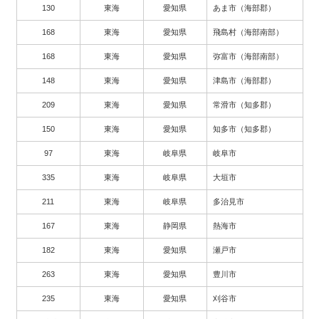
130
東海
愛知県
あま市（海部郡）
168
東海
愛知県
飛島村（海部南部）
168
東海
愛知県
弥富市（海部南部）
148
東海
愛知県
津島市（海部郡）
209
東海
愛知県
常滑市（知多郡）
150
東海
愛知県
知多市（知多郡）
97
東海
岐阜県
岐阜市
335
東海
岐阜県
大垣市
211
東海
岐阜県
多治見市
167
東海
静岡県
熱海市
182
東海
愛知県
瀬戸市
263
東海
愛知県
豊川市
235
東海
愛知県
刈谷市