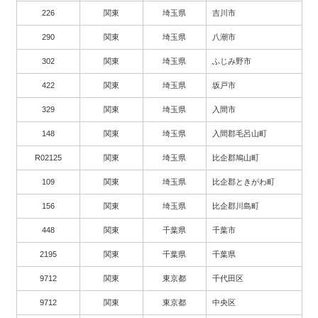
226
関東
埼玉県
吉川市
290
関東
埼玉県
八潮市
302
関東
埼玉県
ふじみ野市
422
関東
埼玉県
坂戸市
329
関東
埼玉県
入間市
148
関東
埼玉県
入間郡毛呂山町
R02125
関東
埼玉県
比企郡鳩山町
109
関東
埼玉県
比企郡ときがわ町
156
関東
埼玉県
比企郡川島町
448
関東
千葉県
千葉市
2195
関東
千葉県
千葉県
9712
関東
東京都
千代田区
9712
関東
東京都
中央区