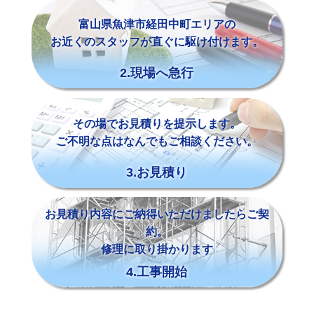
富山県魚津市経田中町エリアの
お近くのスタッフが直ぐに駆け付けます。
2.現場へ急行
その場でお見積りを提示します。
ご不明な点はなんでもご相談ください。
3.お見積り
お見積り内容にご納得いただけましたらご契
約。
修理に取り掛かります
4.工事開始