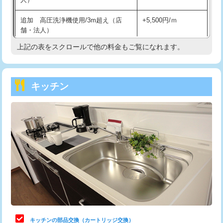
持込商品取付（混合水栓）
16,500円
追加 高圧洗浄機使用/3m超え（店
+5,500円/ｍ
持込商品取付（浄水器・分岐水栓）
16,500円
舗・法人）
持込商品取付（温水洗浄便座）
22,000円
上記の表をスクロールで他の料金もご覧になれます。
高度高圧洗浄換
現地調査
持込商品取付（普通便座⇔温水洗浄便
22,000円
トーラー作業
16,500円
座）
キッチン
トーラー機使用/3mまで
33,000円
給水管工事※（ホール加工)
16,500円
追加トーラー機使用/3m超え
+3,300円
給水管工事※（バンド止め)
3,300円
カメラ調査
33,000円
給水管工事※（支持金具設置)
5,500円
桝清掃
8,800円
給水管工事※（保温材使用（バンド止
5,500円
め込み）)
止水・漏水調査・防水処理・清掃・修
11,000円
理・調整・分解・加工など（軽作業）
給水管工事※（土の掘削・埋め戻し作
11,000円
業)
止水・漏水調査・防水処理・清掃・修
22,000円
理・調整・分解・加工など（中作業）
給水管工事※（塩ビ管（VP・HI）使
33,000円
キッチンの部品交換（カートリッジ交換）