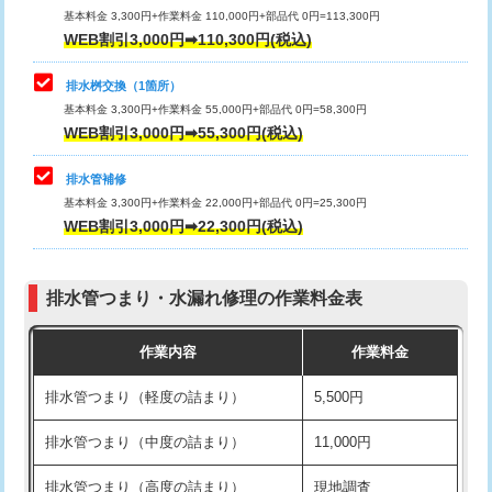
基本料金 3,300円+作業料金 110,000円+部品代 0円=113,300円
WEB割引3,000円➡110,300円(税込)
交換・取付（タンク）
22,000円+材料費
マス交換（深さ50㎝以上）
66,000円
交換・取付(単水栓（壁付・デッキ
13,200円+材料費
コンクリート斫り（厚さ10㎝まで）
27,500円
排水桝交換（1箇所）
式）)
基本料金 3,300円+作業料金 55,000円+部品代 0円=58,300円
コンクリート斫り（厚さ10㎝超え）
38,500円
WEB割引3,000円➡55,300円(税込)
交換・取付(混合水栓（壁付・デッキ
16,500円+材料費
式・ワンホール）)
モルタル補修（厚さ10㎝まで）
27,500円
排水管補修
基本料金 3,300円+作業料金 22,000円+部品代 0円=25,300円
交換・取付(排水栓・排水トラップ
22,000円+材料費
モルタル補修（厚さ10㎝超え）
38,500円
WEB割引3,000円➡22,300円(税込)
（P/S/ポップアップ））
台所シンク・作業台設置
現場見積
交換・取付（その他部品）
11,000円+材料費
排水管つまり・水漏れ修理の作業料金表
追加人工
16,500円
持込商品取付（単水栓）
13,200円
作業内容
作業料金
廃棄・処分
現場見積
持込商品取付（混合水栓）
16,500円
排水管つまり（軽度の詰まり）
5,500円
※給水管工事は20mmまでの価格です。
持込商品取付（浄水器・分岐水栓）
16,500円
排水管つまり（中度の詰まり）
11,000円
給水管工事※（ホール加工)
16,500円
排水管つまり（高度の詰まり）
現地調査