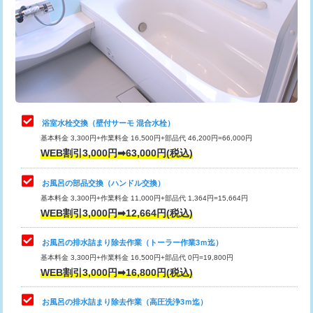
桝清掃
8,800円
止水・漏水調査・防水処理・清掃・修
11,000円
理・調整・分解・加工など（軽作業）
止水・漏水調査・防水処理・清掃・修
22,000円
理・調整・分解・加工など（中作業）
浴室水栓交換（壁付サーモ 混合水栓）
基本料金 3,300円+作業料金 16,500円+部品代 46,200円=66,000円
止水・漏水調査・防水処理・清掃・修
33,000円
WEB割引3,000円➡63,000円(税込)
理・調整・分解・加工など（重作業）
お風呂の部品交換（ハンドル交換）
トイレタンク脱着
16,500円
基本料金 3,300円+作業料金 11,000円+部品代 1,364円=15,664円
WEB割引3,000円➡12,664円(税込)
トイレ便器脱着
16,500円
タンクレストイレ脱着
33,000円
お風呂の排水詰まり除去作業（トーラー作業3ｍ迄）
基本料金 3,300円+作業料金 16,500円+部品代 0円=19,800円
小便器トイレ脱着
現地見積
WEB割引3,000円➡16,800円(税込)
その他部品の脱着
8,800円～
お風呂の排水詰まり除去作業（高圧洗浄3ｍ迄）