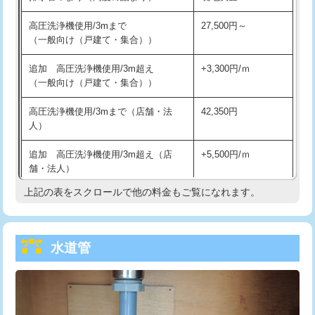
給水管工事※（バンド止め)
3,300円
高圧洗浄機使用/3mまで
27,500円～
（一般向け（戸建て・集合））
給水管工事※（支持金具設置)
5,500円
追加 高圧洗浄機使用/3m超え
+3,300円/ｍ
給水管工事※（保温材使用（バンド止
5,500円
（一般向け（戸建て・集合））
め込み）)
高圧洗浄機使用/3mまで（店舗・法
42,350円
給水管工事※（土の掘削・埋め戻し作
11,000円
人）
業)
追加 高圧洗浄機使用/3m超え（店
+5,500円/ｍ
給水管工事※（塩ビ管（VP・HI）使
33,000円
舗・法人）
用/3ｍまで)
上記の表をスクロールで他の料金もご覧になれます。
高度高圧洗浄換
現地調査
給水管工事※（塩ビ管（VP・HI）使
+8,800円
用（追加）/3ｍ超え)
トーラー作業
16,500円
給水管工事※（ライニング鋼管・銅
44,000円
水道管
トーラー機使用/3mまで
33,000円
管・ポリ管・HT管使用/3ｍまで)
追加トーラー機使用/3m超え
+3,300円
給水管工事※（ライニング鋼管・銅
+8,800円
管・ポリ管・HT管使用/3ｍ超え)
カメラ調査
33,000円