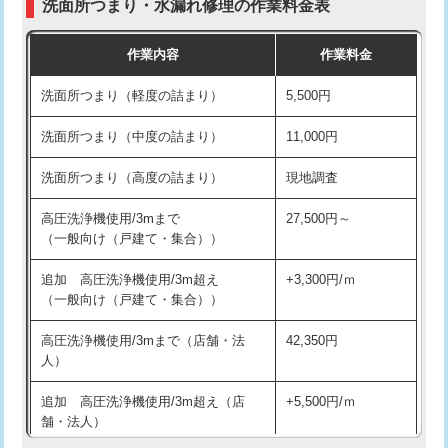
洗面所つまり・水漏れ修理の作業料金表
コンクリート斫り（厚さ10㎝超え）
38,500円
交換・取付（その他部品）
11,000円+材料費
作業内容
作業料金
モルタル補修（厚さ10㎝まで）
27,500円
持込商品取付（単水栓）
13,200円
洗面所つまり（軽度の詰まり）
5,500円
モルタル補修（厚さ10㎝超え）
38,500円
持込商品取付（混合水栓）
16,500円
洗面所つまり（中度の詰まり）
11,000円
洗面台設置
38,500円
持込商品取付（浄水器・分岐水栓）
16,500円
洗面所つまり（高度の詰まり）
現地調査
バスタブ設置
現場見積
給水管工事※（ホール加工)
16,500円
高圧洗浄機使用/3mまで
27,500円～
追加人工
16,500円
（一般向け（戸建て・集合））
給水管工事※（バンド止め)
3,300円
廃棄・処分
現場見積
追加 高圧洗浄機使用/3m超え
+3,300円/ｍ
給水管工事※（支持金具設置)
5,500円
（一般向け（戸建て・集合））
※給水管工事は20mmまでの価格です。
給水管工事※（保温材使用（バンド止
5,500円
高圧洗浄機使用/3mまで（店舗・法
42,350円
め込み）)
人）
給水管工事※（土の掘削・埋め戻し作
11,000円
追加 高圧洗浄機使用/3m超え（店
+5,500円/ｍ
業)
舗・法人）
給水管工事※（塩ビ管（VP・HI）使
33,000円