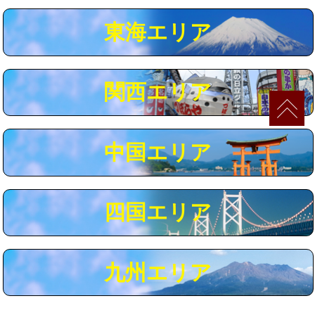
マス交換（深さ50㎝以上）
66,000円
東海エリア
コンクリート斫り（厚さ10㎝まで）
27,500円
コンクリート斫り（厚さ10㎝超え）
38,500円
関西エリア
モルタル補修（厚さ10㎝まで）
27,500円
モルタル補修（厚さ10㎝超え）
38,500円
中国エリア
追加人工
16,500円
廃棄・処分
現場見積
四国エリア
※給水管工事は20mmまでの価格です。
九州エリア