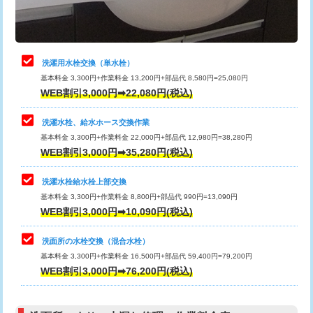
理・調整・分解・加工など（軽作業）
給水管工事※（ライニング鋼管・銅
44,000円
管・ポリ管・HT管使用/3ｍまで)
止水・漏水調査・防水処理・清掃・修
22,000円
理・調整・分解・加工など（中作業）
給水管工事※（ライニング鋼管・銅
+8,800円
洗濯用水栓交換（単水栓）
管・ポリ管・HT管使用/3ｍ超え)
基本料金 3,300円+作業料金 13,200円+部品代 8,580円=25,080円
止水・漏水調査・防水処理・清掃・修
33,000円
WEB割引3,000円➡22,080円(税込)
理・調整・分解・加工など（重作業）
排水管工事（土の掘削・埋め戻し作
11,000円~
業）
洗濯水栓、給水ホース交換作業
キッチンタンク脱着
16,500円
基本料金 3,300円+作業料金 22,000円+部品代 12,980円=38,280円
排水管工事（排水管工事/3ｍまで）
55,000円
WEB割引3,000円➡35,280円(税込)
その他部品の脱着
8,800円～
排水管工事（追加 排水管工事/3ｍ超
+11,000円
交換・取付（タンク）
22,000円+材料費
洗濯水栓給水栓上部交換
え）
基本料金 3,300円+作業料金 8,800円+部品代 990円=13,090円
交換・取付(単水栓（壁付・デッキ
13,200円+材料費
WEB割引3,000円➡10,090円(税込)
マス交換（土の掘削・埋め戻し作業）
11,000円~
式）)
洗面所の水栓交換（混合水栓）
マス交換（深さ50㎝未満）
55,000円
交換・取付(混合水栓（壁付・デッキ
16,500円+材料費
基本料金 3,300円+作業料金 16,500円+部品代 59,400円=79,200円
式・ワンホール）)
WEB割引3,000円➡76,200円(税込)
マス交換（深さ50㎝以上）
66,000円
交換・取付(排水栓・排水トラップ
22,000円+材料費
コンクリート斫り（厚さ10㎝まで）
27,500円
（P/S/ポップアップ））