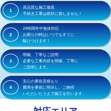
式）)
高品質な施工徹底
1
交換・取付(混合水栓（壁付・デッキ
16,500円+材料費
手続き工事は絶対に致しません！
式・ワンホール）)
交換・取付(排水栓・排水トラップ
22,000円+材料費
24時間年中無休対応
（P/S/ポップアップ））
2
お困りの時はいつでもすぐに
駆けつけます！
交換・取付（その他部品）
11,000円+材料費
持込商品取付（単水栓）
13,200円
明確、丁寧なご説明
3
必要な工事内容を明確、丁寧に
持込商品取付（混合水栓）
16,500円
ご説明します。
持込商品取付（浄水器・分岐水栓）
16,500円
安心の事前見積もり
給水管工事※（ホール加工)
16,500円
4
費用を事前に明示し、ご納得
いただいたうえで施工を行います。
給水管工事※（バンド止め)
3,300円
給水管工事※（支持金具設置)
5,500円