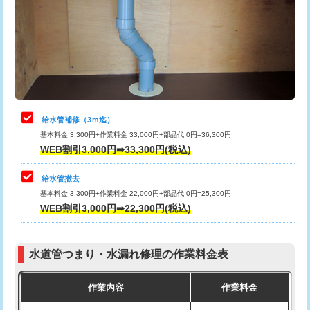
排水管工事（土の掘削・埋め戻し作
11,000円~
桝清掃
8,800円
業）
止水・漏水調査・防水処理・清掃・修
11,000円
排水管工事（排水管工事/3ｍまで）
55,000円
理・調整・分解・加工など（軽作業）
排水管工事（追加 排水管工事/3ｍ超
+11,000円
止水・漏水調査・防水処理・清掃・修
22,000円
え）
理・調整・分解・加工など（中作業）
給水管補修（3ｍ迄）
マス交換（土の掘削・埋め戻し作業）
11,000円~
基本料金 3,300円+作業料金 33,000円+部品代 0円=36,300円
止水・漏水調査・防水処理・清掃・修
33,000円
WEB割引3,000円➡33,300円(税込)
理・調整・分解・加工など（重作業）
マス交換（深さ50㎝未満）
55,000円
給水管撤去
その他部品の脱着
8,800円～
マス交換（深さ50㎝以上）
66,000円
基本料金 3,300円+作業料金 22,000円+部品代 0円=25,300円
WEB割引3,000円➡22,300円(税込)
交換・取付（タンク）
22,000円+材料費
コンクリート斫り（厚さ10㎝まで）
27,500円
交換・取付(単水栓（壁付・デッキ
13,200円+材料費
コンクリート斫り（厚さ10㎝超え）
38,500円
式）)
水道管つまり・水漏れ修理の作業料金表
モルタル補修（厚さ10㎝まで）
27,500円
交換・取付(混合水栓（壁付・デッキ
16,500円+材料費
作業内容
作業料金
式・ワンホール）)
モルタル補修（厚さ10㎝超え）
38,500円