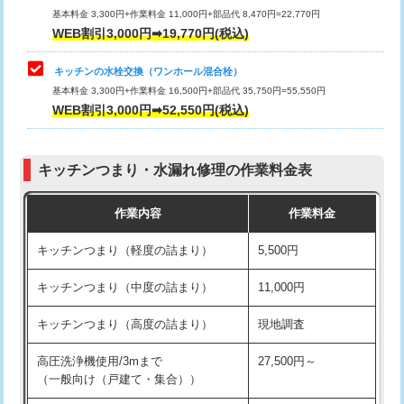
用/3ｍまで)
基本料金 3,300円+作業料金 11,000円+部品代 8,470円=22,770円
止水・漏水調査・防水処理・清掃・修
33,000円
WEB割引3,000円➡19,770円(税込)
理・調整・分解・加工など（重作業）
給水管工事※（塩ビ管（VP・HI）使
+8,800円
用（追加）/3ｍ超え)
キッチンの水栓交換（ワンホール混合栓）
お風呂タンク脱着
16,500円
基本料金 3,300円+作業料金 16,500円+部品代 35,750円=55,550円
給水管工事※（ライニング鋼管・銅
44,000円
WEB割引3,000円➡52,550円(税込)
その他部品の脱着
8,800円～
管・ポリ管・HT管使用/3ｍまで)
交換・取付（タンク）
22,000円+材料費
給水管工事※（ライニング鋼管・銅
+8,800円
管・ポリ管・HT管使用/3ｍ超え)
キッチンつまり・水漏れ修理の作業料金表
交換・取付(単水栓（壁付・デッキ
13,200円+材料費
式）)
排水管工事（土の掘削・埋め戻し作
11,000円~
作業内容
作業料金
業）
交換・取付(混合水栓（壁付・デッキ
16,500円+材料費
キッチンつまり（軽度の詰まり）
5,500円
式・ワンホール）)
排水管工事（排水管工事/3ｍまで）
55,000円
キッチンつまり（中度の詰まり）
11,000円
交換・取付(排水栓・排水トラップ
22,000円+材料費
排水管工事（追加 排水管工事/3ｍ超
+11,000円
（P/S/ポップアップ））
え）
キッチンつまり（高度の詰まり）
現地調査
交換・取付（その他部品）
11,000円+材料費
マス交換（土の掘削・埋め戻し作業）
11,000円~
高圧洗浄機使用/3mまで
27,500円～
（一般向け（戸建て・集合））
持込商品取付（単水栓）
13,200円
マス交換（深さ50㎝未満）
55,000円