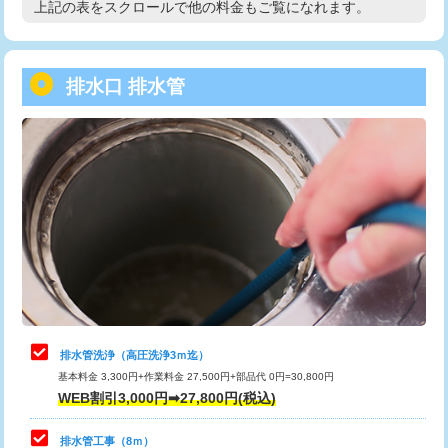
上記の表をスクロールで他の料金もご覧になれます。
高度高圧洗浄換
現地調査
用/3ｍまで)
トーラー作業
16,500円
給水管工事※（塩ビ管（VP・HI）使
+8,800円
用（追加）/3ｍ超え)
排水口 排水管
トーラー機使用/3mまで
33,000円
給水管工事※（ライニング鋼管・銅
44,000円
追加トーラー機使用/3m超え
+3,300円
管・ポリ管・HT管使用/3ｍまで)
カメラ調査
33,000円
給水管工事※（ライニング鋼管・銅
+8,800円
管・ポリ管・HT管使用/3ｍ超え)
桝清掃
8,800円
排水管工事（土の掘削・埋め戻し作
11,000円~
止水・漏水調査・防水処理・清掃・修
11,000円
業）
理・調整・分解・加工など（軽作業）
排水管工事（排水管工事/3ｍまで）
55,000円
止水・漏水調査・防水処理・清掃・修
22,000円
理・調整・分解・加工など（中作業）
排水管工事（追加 排水管工事/3ｍ超
+11,000円
排水管洗浄（高圧洗浄3ｍ迄）
え）
基本料金 3,300円+作業料金 27,500円+部品代 0円=30,800円
止水・漏水調査・防水処理・清掃・修
33,000円
WEB割引3,000円➡27,800円(税込)
理・調整・分解・加工など（重作業）
マス交換（土の掘削・埋め戻し作業）
11,000円~
排水管工事（8ｍ）
その他部品の脱着
8,800円～
マス交換（深さ50㎝未満）
55,000円