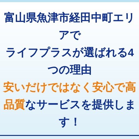
トーラー機使用/3mまで
33,000円
マス交換（深さ50㎝以上）
66,000円
富山県魚津市経田中町エリ
追加トーラー機使用/3m超え
+3,300円
コンクリート斫り（厚さ10㎝まで）
27,500円
カメラ調査
33,000円
アで
コンクリート斫り（厚さ10㎝超え）
38,500円
桝清掃
8,800円
ライフプラスが選ばれる4
モルタル補修（厚さ10㎝まで）
27,500円
止水・漏水調査・防水処理・清掃・修
11,000円
理・調整・分解・加工など（軽作業）
モルタル補修（厚さ10㎝超え）
38,500円
つの理由
止水・漏水調査・防水処理・清掃・修
22,000円
追加人工
16,500円
理・調整・分解・加工など（中作業）
安いだけではなく安心で高
廃棄・処分
現場見積
止水・漏水調査・防水処理・清掃・修
33,000円
理・調整・分解・加工など（重作業）
品質
なサービスを提供しま
その他部品の脱着
8,800円～
す！
交換・取付（タンク）
22,000円+材料費
交換・取付(単水栓（壁付・デッキ
13,200円+材料費