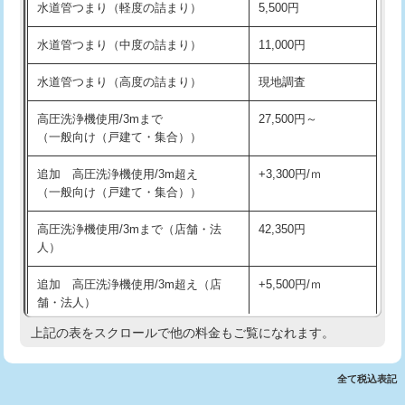
水道管つまり（軽度の詰まり）
5,500円
交換・取付(排水栓・排水トラップ
22,000円+材料費
洗面台設置
38,500円
（P/S/ポップアップ））
水道管つまり（中度の詰まり）
11,000円
化粧台設置
22,000円
交換・取付（その他部品）
11,000円+材料費
水道管つまり（高度の詰まり）
現地調査
追加人工
16,500円
持込商品取付（単水栓）
13,200円
高圧洗浄機使用/3mまで
27,500円～
廃棄・処分
現場見積
（一般向け（戸建て・集合））
持込商品取付（混合水栓）
16,500円
※給水管工事は20mmまでの価格です。
追加 高圧洗浄機使用/3m超え
+3,300円/ｍ
持込商品取付（浄水器・分岐水栓）
16,500円
（一般向け（戸建て・集合））
排水管工事（土の掘削・埋め戻し作
11,000円~
高圧洗浄機使用/3mまで（店舗・法
42,350円
業）
人）
排水管工事（排水管工事/3ｍまで）
55,000円
追加 高圧洗浄機使用/3m超え（店
+5,500円/ｍ
舗・法人）
排水管工事（追加 排水管工事/3ｍ超
+11,000円
え）
上記の表をスクロールで他の料金もご覧になれます。
高度高圧洗浄換
現地調査
マス交換（土の掘削・埋め戻し作業）
11,000円~
トーラー作業
16,500円
全て税込表記
マス交換（深さ50㎝未満）
55,000円