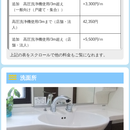
追加 高圧洗浄機使用/3m超え
+3,300円/ｍ
持込商品取付（混合水栓）
16,500円
マス交換（深さ50㎝以上）
66,000円
（一般向け（戸建て・集合））
持込商品取付（浄水器・分岐水栓）
16,500円
コンクリート斫り（厚さ10㎝まで）
27,500円
高圧洗浄機使用/3mまで（店舗・法
42,350円
人）
給水管工事※（ホール加工)
16,500円
コンクリート斫り（厚さ10㎝超え）
38,500円
追加 高圧洗浄機使用/3m超え（店
+5,500円/ｍ
給水管工事※（バンド止め)
3,300円
モルタル補修（厚さ10㎝まで）
27,500円
舗・法人）
給水管工事※（支持金具設置)
5,500円
モルタル補修（厚さ10㎝超え）
38,500円
上記の表をスクロールで他の料金もご覧になれます。
高度高圧洗浄換
現地調査
給水管工事※（保温材使用（バンド止
5,500円
洗面台設置
38,500円
トーラー作業
16,500円
め込み）)
洗面所
追加人工
16,500円
トーラー機使用/3mまで
33,000円
給水管工事※（土の掘削・埋め戻し作
11,000円
業)
廃棄・処分
現場見積
追加トーラー機使用/3m超え
+3,300円
給水管工事※（塩ビ管（VP・HI）使
33,000円
※給水管工事は20mmまでの価格です。
カメラ調査
33,000円
用/3ｍまで)
桝清掃
8,800円
給水管工事※（塩ビ管（VP・HI）使
+8,800円
用（追加）/3ｍ超え)
止水・漏水調査・防水処理・清掃・修
11,000円