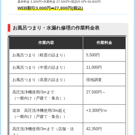
基本料金 3,300円+作業料金 27,500円+部品代 0円=30,800円
交換・取付（タンク）
22,000円+材料費
WEB割引3,000円➡27,800円(税込)
交換・取付（便器）
22,000円+材料費
お風呂つまり・水漏れ修理の作業料金表
交換・取付（普通便座）
11,000円+材料費
作業内容
作業料金
交換・取付（温水洗浄便座）
16,500円+材料費
お風呂つまり（軽度の詰まり）
5,500円
交換・取付(単水栓（壁付・デッキ
13,200円+材料費
式）)
お風呂つまり（中度の詰まり）
11,000円
交換・取付(混合水栓（壁付・デッキ
16,500円+材料費
お風呂つまり（高度の詰まり）
現地調査
式・ワンホール）)
高圧洗浄機使用/3mまで
27,500円～
交換・取付(排水栓・排水トラップ
22,000円+材料費
（一般向け（戸建て・集合））
（P/S/ポップアップ））
追加 高圧洗浄機使用/3m超え
+3,300円/ｍ
交換・取付（その他部品）
11,000円+材料費
（一般向け（戸建て・集合））
持込商品取付（単水栓）
13,200円
高圧洗浄機使用/3mまで（店舗・法
42,350円
人）