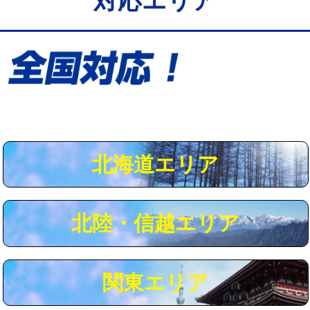
対応エリア
給水管工事※（保温材使用（バンド止
5,500円
め込み）)
給水管工事※（土の掘削・埋め戻し作
11,000円
業)
給水管工事※（塩ビ管（VP・HI）使
33,000円
用/3ｍまで)
給水管工事※（塩ビ管（VP・HI）使
+8,800円
用（追加）/3ｍ超え)
北海道エリア
給水管工事※（ライニング鋼管・銅
44,000円
管・ポリ管・HT管使用/3ｍまで)
北陸・信越エリア
給水管工事※（ライニング鋼管・銅
+8,800円
管・ポリ管・HT管使用/3ｍ超え)
マス交換（土の掘削・埋め戻し作業）
11,000円~
関東エリア
マス交換（深さ50㎝未満）
55,000円