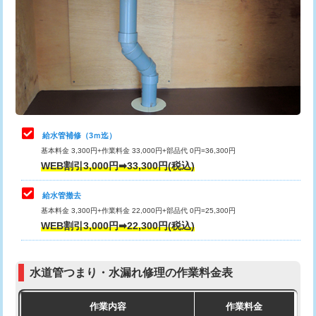
カメラ調査
33,000円
排水管工事（土の掘削・埋め戻し作
11,000円~
桝清掃
8,800円
業）
止水・漏水調査・防水処理・清掃・修
11,000円
排水管工事（排水管工事/3ｍまで）
55,000円
理・調整・分解・加工など（軽作業）
排水管工事（追加 排水管工事/3ｍ超
+11,000円
止水・漏水調査・防水処理・清掃・修
22,000円
え）
理・調整・分解・加工など（中作業）
給水管補修（3ｍ迄）
マス交換（土の掘削・埋め戻し作業）
11,000円~
基本料金 3,300円+作業料金 33,000円+部品代 0円=36,300円
止水・漏水調査・防水処理・清掃・修
33,000円
WEB割引3,000円➡33,300円(税込)
理・調整・分解・加工など（重作業）
マス交換（深さ50㎝未満）
55,000円
給水管撤去
その他部品の脱着
8,800円～
マス交換（深さ50㎝以上）
66,000円
基本料金 3,300円+作業料金 22,000円+部品代 0円=25,300円
WEB割引3,000円➡22,300円(税込)
交換・取付（タンク）
22,000円+材料費
コンクリート斫り（厚さ10㎝まで）
27,500円
交換・取付(単水栓（壁付・デッキ
13,200円+材料費
コンクリート斫り（厚さ10㎝超え）
38,500円
式）)
水道管つまり・水漏れ修理の作業料金表
モルタル補修（厚さ10㎝まで）
27,500円
交換・取付(混合水栓（壁付・デッキ
16,500円+材料費
作業内容
作業料金
式・ワンホール）)
モルタル補修（厚さ10㎝超え）
38,500円