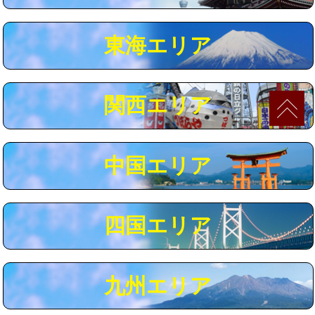
マス交換（深さ50㎝以上）
66,000円
東海エリア
コンクリート斫り（厚さ10㎝まで）
27,500円
コンクリート斫り（厚さ10㎝超え）
38,500円
関西エリア
モルタル補修（厚さ10㎝まで）
27,500円
モルタル補修（厚さ10㎝超え）
38,500円
中国エリア
追加人工
16,500円
廃棄・処分
現場見積
四国エリア
※給水管工事は20mmまでの価格です。
九州エリア