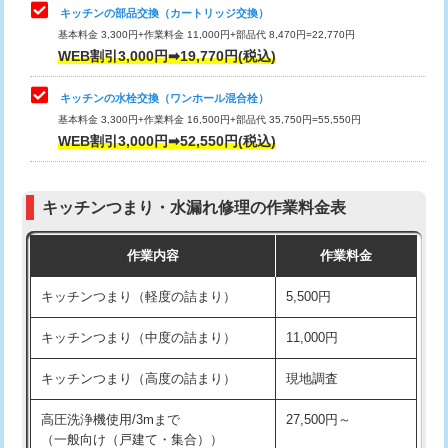
給水管工事※（塩ビ管（VP・HI）使
33,000円
キッチンの部品交換（カートリッジ交換）
用/3ｍまで)
基本料金 3,300円+作業料金 11,000円+部品代 8,470円=22,770円
止水・漏水調査・防水処理・清掃・修
33,000円
WEB割引3,000円➡19,770円(税込)
理・調整・分解・加工など（重作業）
給水管工事※（塩ビ管（VP・HI）使
+8,800円
用（追加）/3ｍ超え)
キッチンの水栓交換（ワンホール混合栓）
お風呂タンク脱着
16,500円
基本料金 3,300円+作業料金 16,500円+部品代 35,750円=55,550円
給水管工事※（ライニング鋼管・銅
44,000円
WEB割引3,000円➡52,550円(税込)
その他部品の脱着
8,800円～
管・ポリ管・HT管使用/3ｍまで)
交換・取付（タンク）
22,000円+材料費
給水管工事※（ライニング鋼管・銅
+8,800円
管・ポリ管・HT管使用/3ｍ超え)
キッチンつまり・水漏れ修理の作業料金表
交換・取付(単水栓（壁付・デッキ
13,200円+材料費
式）)
排水管工事（土の掘削・埋め戻し作
11,000円~
作業内容
作業料金
業）
交換・取付(混合水栓（壁付・デッキ
16,500円+材料費
キッチンつまり（軽度の詰まり）
5,500円
式・ワンホール）)
排水管工事（排水管工事/3ｍまで）
55,000円
キッチンつまり（中度の詰まり）
11,000円
交換・取付(排水栓・排水トラップ
22,000円+材料費
排水管工事（追加 排水管工事/3ｍ超
+11,000円
（P/S/ポップアップ））
え）
キッチンつまり（高度の詰まり）
現地調査
交換・取付（その他部品）
11,000円+材料費
マス交換（土の掘削・埋め戻し作業）
11,000円~
高圧洗浄機使用/3mまで
27,500円～
（一般向け（戸建て・集合））