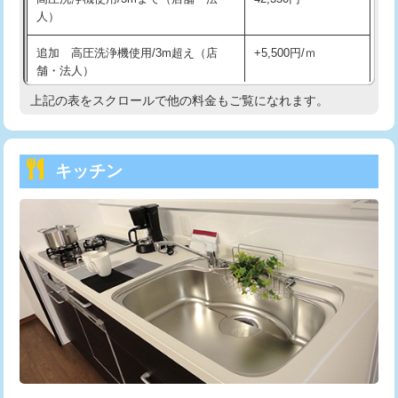
人）
持込商品取付（混合水栓）
16,500円
追加 高圧洗浄機使用/3m超え（店
+5,500円/ｍ
持込商品取付（浄水器・分岐水栓）
16,500円
舗・法人）
持込商品取付（温水洗浄便座）
22,000円
上記の表をスクロールで他の料金もご覧になれます。
高度高圧洗浄換
現地調査
持込商品取付（普通便座⇔温水洗浄便
22,000円
トーラー作業
16,500円
座）
キッチン
トーラー機使用/3mまで
33,000円
給水管工事※（ホール加工)
16,500円
追加トーラー機使用/3m超え
+3,300円
給水管工事※（バンド止め)
3,300円
カメラ調査
33,000円
給水管工事※（支持金具設置)
5,500円
桝清掃
8,800円
給水管工事※（保温材使用（バンド止
5,500円
め込み）)
止水・漏水調査・防水処理・清掃・修
11,000円
理・調整・分解・加工など（軽作業）
給水管工事※（土の掘削・埋め戻し作
11,000円
業)
止水・漏水調査・防水処理・清掃・修
22,000円
理・調整・分解・加工など（中作業）