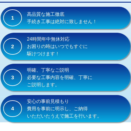
交換・取付(単水栓（壁付・デッキ
13,200円+材料費
式）)
高品質な施工徹底
1
交換・取付(混合水栓（壁付・デッキ
16,500円+材料費
手続き工事は絶対に致しません！
式・ワンホール）)
交換・取付(排水栓・排水トラップ
22,000円+材料費
24時間年中無休対応
（P/S/ポップアップ））
2
お困りの時はいつでもすぐに
駆けつけます！
交換・取付（その他部品）
11,000円+材料費
持込商品取付（単水栓）
13,200円
明確、丁寧なご説明
3
必要な工事内容を明確、丁寧に
持込商品取付（混合水栓）
16,500円
ご説明します。
持込商品取付（浄水器・分岐水栓）
16,500円
安心の事前見積もり
給水管工事※（ホール加工)
16,500円
4
費用を事前に明示し、ご納得
いただいたうえで施工を行います。
給水管工事※（バンド止め)
3,300円
給水管工事※（支持金具設置)
5,500円