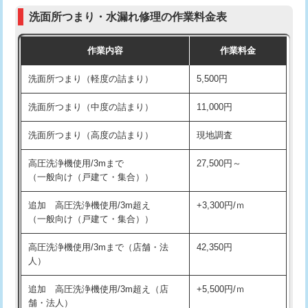
コンクリート斫り（厚さ10㎝まで）
27,500円
（P/S/ポップアップ））
洗面所つまり・水漏れ修理の作業料金表
コンクリート斫り（厚さ10㎝超え）
38,500円
交換・取付（その他部品）
11,000円+材料費
作業内容
作業料金
モルタル補修（厚さ10㎝まで）
27,500円
持込商品取付（単水栓）
13,200円
洗面所つまり（軽度の詰まり）
5,500円
モルタル補修（厚さ10㎝超え）
38,500円
持込商品取付（混合水栓）
16,500円
洗面所つまり（中度の詰まり）
11,000円
洗面台設置
38,500円
持込商品取付（浄水器・分岐水栓）
16,500円
洗面所つまり（高度の詰まり）
現地調査
バスタブ設置
現場見積
給水管工事※（ホール加工)
16,500円
高圧洗浄機使用/3mまで
27,500円～
追加人工
16,500円
（一般向け（戸建て・集合））
給水管工事※（バンド止め)
3,300円
廃棄・処分
現場見積
追加 高圧洗浄機使用/3m超え
+3,300円/ｍ
給水管工事※（支持金具設置)
5,500円
（一般向け（戸建て・集合））
※給水管工事は20mmまでの価格です。
給水管工事※（保温材使用（バンド止
5,500円
高圧洗浄機使用/3mまで（店舗・法
42,350円
め込み）)
人）
給水管工事※（土の掘削・埋め戻し作
11,000円
追加 高圧洗浄機使用/3m超え（店
+5,500円/ｍ
業)
舗・法人）