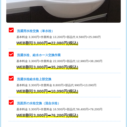
用（追加）/3ｍ超え)
止水・漏水調査・防水処理・清掃・修
11,000円
理・調整・分解・加工など（軽作業）
給水管工事※（ライニング鋼管・銅
44,000円
管・ポリ管・HT管使用/3ｍまで)
止水・漏水調査・防水処理・清掃・修
22,000円
理・調整・分解・加工など（中作業）
給水管工事※（ライニング鋼管・銅
+8,800円
洗濯用水栓交換（単水栓）
管・ポリ管・HT管使用/3ｍ超え)
基本料金 3,300円+作業料金 13,200円+部品代 8,580円=25,080円
止水・漏水調査・防水処理・清掃・修
33,000円
WEB割引3,000円➡22,080円(税込)
理・調整・分解・加工など（重作業）
排水管工事（土の掘削・埋め戻し作
11,000円~
業）
洗濯水栓、給水ホース交換作業
キッチンタンク脱着
16,500円
基本料金 3,300円+作業料金 22,000円+部品代 12,980円=38,280円
排水管工事（排水管工事/3ｍまで）
55,000円
WEB割引3,000円➡35,280円(税込)
その他部品の脱着
8,800円～
排水管工事（追加 排水管工事/3ｍ超
+11,000円
交換・取付（タンク）
22,000円+材料費
洗濯水栓給水栓上部交換
え）
基本料金 3,300円+作業料金 8,800円+部品代 990円=13,090円
交換・取付(単水栓（壁付・デッキ
13,200円+材料費
WEB割引3,000円➡10,090円(税込)
マス交換（土の掘削・埋め戻し作業）
11,000円~
式）)
洗面所の水栓交換（混合水栓）
マス交換（深さ50㎝未満）
55,000円
交換・取付(混合水栓（壁付・デッキ
16,500円+材料費
基本料金 3,300円+作業料金 16,500円+部品代 59,400円=79,200円
式・ワンホール）)
WEB割引3,000円➡76,200円(税込)
マス交換（深さ50㎝以上）
66,000円
交換・取付(排水栓・排水トラップ
22,000円+材料費