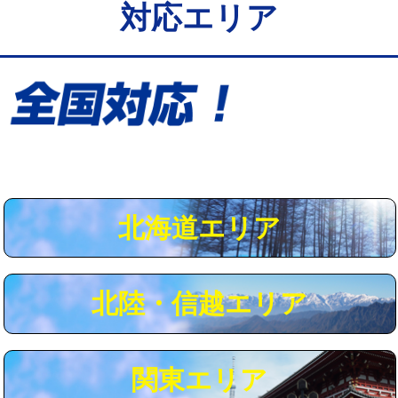
対応エリア
給水管工事※（保温材使用（バンド止
5,500円
め込み）)
給水管工事※（土の掘削・埋め戻し作
11,000円
業)
給水管工事※（塩ビ管（VP・HI）使
33,000円
用/3ｍまで)
給水管工事※（塩ビ管（VP・HI）使
+8,800円
用（追加）/3ｍ超え)
北海道エリア
給水管工事※（ライニング鋼管・銅
44,000円
管・ポリ管・HT管使用/3ｍまで)
北陸・信越エリア
給水管工事※（ライニング鋼管・銅
+8,800円
管・ポリ管・HT管使用/3ｍ超え)
マス交換（土の掘削・埋め戻し作業）
11,000円~
関東エリア
マス交換（深さ50㎝未満）
55,000円