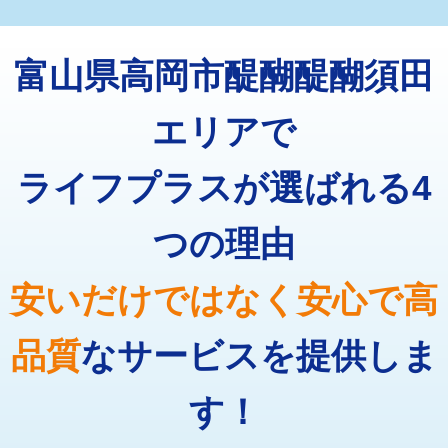
マス交換（深さ50㎝未満）
55,000円
トーラー機使用/3mまで
33,000円
マス交換（深さ50㎝以上）
66,000円
富山県高岡市醍醐醍醐須田
追加トーラー機使用/3m超え
+3,300円
コンクリート斫り（厚さ10㎝まで）
27,500円
カメラ調査
33,000円
エリアで
コンクリート斫り（厚さ10㎝超え）
38,500円
桝清掃
8,800円
ライフプラスが選ばれる4
モルタル補修（厚さ10㎝まで）
27,500円
止水・漏水調査・防水処理・清掃・修
11,000円
理・調整・分解・加工など（軽作業）
モルタル補修（厚さ10㎝超え）
38,500円
つの理由
止水・漏水調査・防水処理・清掃・修
22,000円
追加人工
16,500円
理・調整・分解・加工など（中作業）
安いだけではなく安心で高
廃棄・処分
現場見積
止水・漏水調査・防水処理・清掃・修
33,000円
理・調整・分解・加工など（重作業）
品質
なサービスを提供しま
その他部品の脱着
8,800円～
す！
交換・取付（タンク）
22,000円+材料費