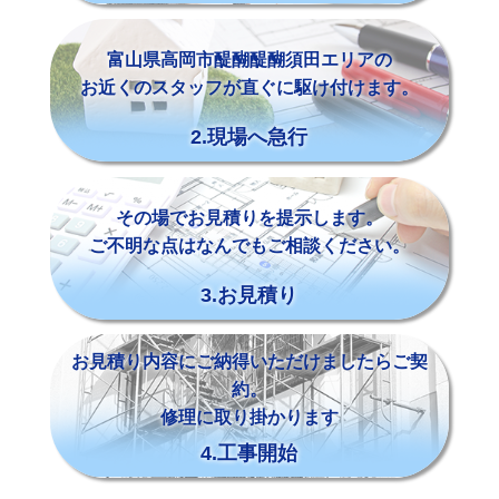
富山県高岡市醍醐醍醐須田エリアの
お近くのスタッフが直ぐに駆け付けます。
2.現場へ急行
その場でお見積りを提示します。
ご不明な点はなんでもご相談ください。
3.お見積り
お見積り内容にご納得いただけましたらご契
約。
修理に取り掛かります
4.工事開始