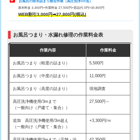
お風呂の排水詰まり除去作業（高圧洗浄3ｍ迄）
基本料金 3,300円+作業料金 27,500円+部品代 0円=30,800円
交換・取付（タンク）
22,000円+材料費
WEB割引3,000円➡27,800円(税込)
交換・取付（便器）
22,000円+材料費
お風呂つまり・水漏れ修理の作業料金表
交換・取付（普通便座）
11,000円+材料費
作業内容
作業料金
交換・取付（温水洗浄便座）
16,500円+材料費
お風呂つまり（軽度の詰まり）
5,500円
交換・取付(単水栓（壁付・デッキ
13,200円+材料費
式）)
お風呂つまり（中度の詰まり）
11,000円
交換・取付(混合水栓（壁付・デッキ
16,500円+材料費
お風呂つまり（高度の詰まり）
現地調査
式・ワンホール）)
高圧洗浄機使用/3mまで
27,500円～
交換・取付(排水栓・排水トラップ
22,000円+材料費
（一般向け（戸建て・集合））
（P/S/ポップアップ））
追加 高圧洗浄機使用/3m超え
+3,300円/ｍ
交換・取付（その他部品）
11,000円+材料費
（一般向け（戸建て・集合））
持込商品取付（単水栓）
13,200円
高圧洗浄機使用/3mまで（店舗・法
42,350円