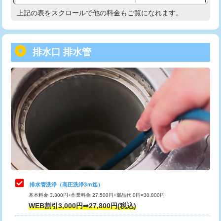
給水管工事※（塩ビ管（VP・HI）使
33,000円
上記の表をスクロールで他の料金もご覧になれます。
高度高圧洗浄換
現地調査
用/3ｍまで)
トーラー作業
16,500円
給水管工事※（塩ビ管（VP・HI）使
+8,800円
用（追加）/3ｍ超え)
排水口 排水管
トーラー機使用/3mまで
33,000円
給水管工事※（ライニング鋼管・銅
44,000円
追加トーラー機使用/3m超え
+3,300円
管・ポリ管・HT管使用/3ｍまで)
カメラ調査
33,000円
給水管工事※（ライニング鋼管・銅
+8,800円
管・ポリ管・HT管使用/3ｍ超え)
桝清掃
8,800円
排水管工事（土の掘削・埋め戻し作
11,000円~
止水・漏水調査・防水処理・清掃・修
11,000円
業）
理・調整・分解・加工など（軽作業）
排水管工事（排水管工事/3ｍまで）
55,000円
止水・漏水調査・防水処理・清掃・修
22,000円
理・調整・分解・加工など（中作業）
排水管工事（追加 排水管工事/3ｍ超
+11,000円
排水管洗浄（高圧洗浄3ｍ迄）
え）
基本料金 3,300円+作業料金 27,500円+部品代 0円=30,800円
止水・漏水調査・防水処理・清掃・修
33,000円
WEB割引3,000円➡27,800円(税込)
理・調整・分解・加工など（重作業）
マス交換（土の掘削・埋め戻し作業）
11,000円~