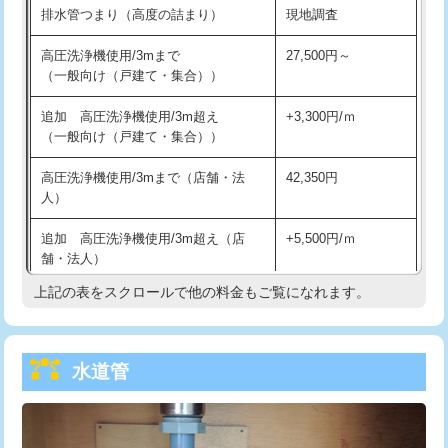
排水管つまり（高度の詰まり）
現地調査
給水管工事※（バンド止め)
3,300円
高圧洗浄機使用/3mまで
27,500円～
（一般向け（戸建て・集合））
給水管工事※（支持金具設置)
5,500円
追加 高圧洗浄機使用/3m超え
+3,300円/ｍ
給水管工事※（保温材使用（バンド止
5,500円
（一般向け（戸建て・集合））
め込み）)
高圧洗浄機使用/3mまで（店舗・法
42,350円
給水管工事※（土の掘削・埋め戻し作
11,000円
人）
業)
追加 高圧洗浄機使用/3m超え（店
+5,500円/ｍ
給水管工事※（塩ビ管（VP・HI）使
33,000円
舗・法人）
用/3ｍまで)
上記の表をスクロールで他の料金もご覧になれます。
高度高圧洗浄換
現地調査
給水管工事※（塩ビ管（VP・HI）使
+8,800円
用（追加）/3ｍ超え)
トーラー作業
16,500円
給水管工事※（ライニング鋼管・銅
44,000円
水道管
トーラー機使用/3mまで
33,000円
管・ポリ管・HT管使用/3ｍまで)
追加トーラー機使用/3m超え
+3,300円
給水管工事※（ライニング鋼管・銅
+8,800円
管・ポリ管・HT管使用/3ｍ超え)