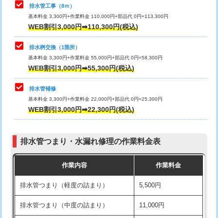
排水管工事（8ｍ）
その他部品の脱着
8,800円～
マス交換（深さ50㎝未満）
55,000円
基本料金 3,300円+作業料金 110,000円+部品代 0円=113,300円
WEB割引3,000円➡110,300円(税込)
交換・取付（タンク）
22,000円+材料費
マス交換（深さ50㎝以上）
66,000円
交換・取付(単水栓（壁付・デッキ
13,200円+材料費
コンクリート斫り（厚さ10㎝まで）
27,500円
排水桝交換（1箇所）
式）)
基本料金 3,300円+作業料金 55,000円+部品代 0円=58,300円
コンクリート斫り（厚さ10㎝超え）
38,500円
WEB割引3,000円➡55,300円(税込)
交換・取付(混合水栓（壁付・デッキ
16,500円+材料費
式・ワンホール）)
モルタル補修（厚さ10㎝まで）
27,500円
排水管補修
基本料金 3,300円+作業料金 22,000円+部品代 0円=25,300円
交換・取付(排水栓・排水トラップ
22,000円+材料費
モルタル補修（厚さ10㎝超え）
38,500円
WEB割引3,000円➡22,300円(税込)
（P/S/ポップアップ））
台所シンク・作業台設置
現場見積
交換・取付（その他部品）
11,000円+材料費
排水管つまり・水漏れ修理の作業料金表
追加人工
16,500円
持込商品取付（単水栓）
13,200円
作業内容
作業料金
廃棄・処分
現場見積
持込商品取付（混合水栓）
16,500円
排水管つまり（軽度の詰まり）
5,500円
※給水管工事は20mmまでの価格です。
持込商品取付（浄水器・分岐水栓）
16,500円
排水管つまり（中度の詰まり）
11,000円
給水管工事※（ホール加工)
16,500円