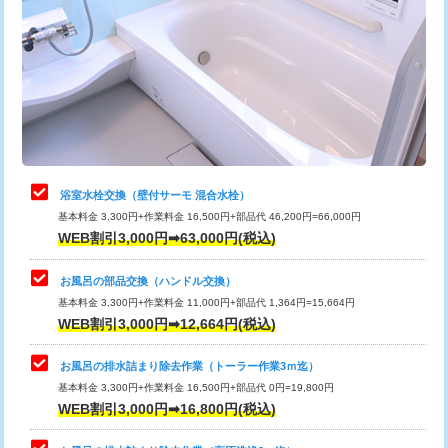
カメラ調査
33,000円
桝清掃
8,800円
止水・漏水調査・防水処理・清掃・修
11,000円
理・調整・分解・加工など（軽作業）
止水・漏水調査・防水処理・清掃・修
22,000円
理・調整・分解・加工など（中作業）
浴室水栓交換（壁付サーモ 混合水栓）
基本料金 3,300円+作業料金 16,500円+部品代 46,200円=66,000円
止水・漏水調査・防水処理・清掃・修
33,000円
WEB割引3,000円➡63,000円(税込)
理・調整・分解・加工など（重作業）
お風呂の部品交換（ハンドル交換）
トイレタンク脱着
16,500円
基本料金 3,300円+作業料金 11,000円+部品代 1,364円=15,664円
WEB割引3,000円➡12,664円(税込)
トイレ便器脱着
16,500円
タンクレストイレ脱着
33,000円
お風呂の排水詰まり除去作業（トーラー作業3ｍ迄）
基本料金 3,300円+作業料金 16,500円+部品代 0円=19,800円
小便器トイレ脱着
現地見積
WEB割引3,000円➡16,800円(税込)
その他部品の脱着
8,800円～