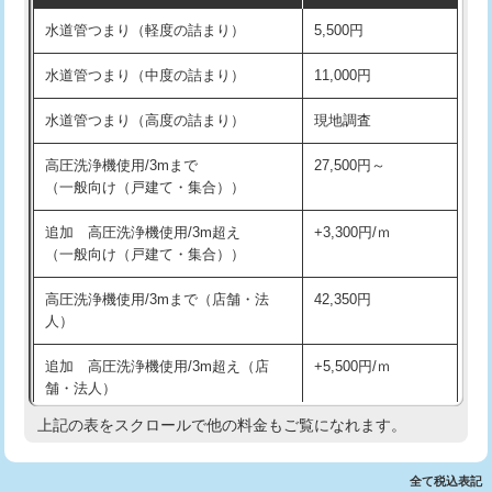
水道管つまり（軽度の詰まり）
5,500円
交換・取付(排水栓・排水トラップ
22,000円+材料費
洗面台設置
38,500円
（P/S/ポップアップ））
水道管つまり（中度の詰まり）
11,000円
化粧台設置
22,000円
交換・取付（その他部品）
11,000円+材料費
水道管つまり（高度の詰まり）
現地調査
追加人工
16,500円
持込商品取付（単水栓）
13,200円
高圧洗浄機使用/3mまで
27,500円～
廃棄・処分
現場見積
（一般向け（戸建て・集合））
持込商品取付（混合水栓）
16,500円
※給水管工事は20mmまでの価格です。
追加 高圧洗浄機使用/3m超え
+3,300円/ｍ
持込商品取付（浄水器・分岐水栓）
16,500円
（一般向け（戸建て・集合））
排水管工事（土の掘削・埋め戻し作
11,000円~
高圧洗浄機使用/3mまで（店舗・法
42,350円
業）
人）
排水管工事（排水管工事/3ｍまで）
55,000円
追加 高圧洗浄機使用/3m超え（店
+5,500円/ｍ
舗・法人）
排水管工事（追加 排水管工事/3ｍ超
+11,000円
え）
上記の表をスクロールで他の料金もご覧になれます。
高度高圧洗浄換
現地調査
マス交換（土の掘削・埋め戻し作業）
11,000円~
トーラー作業
16,500円
全て税込表記