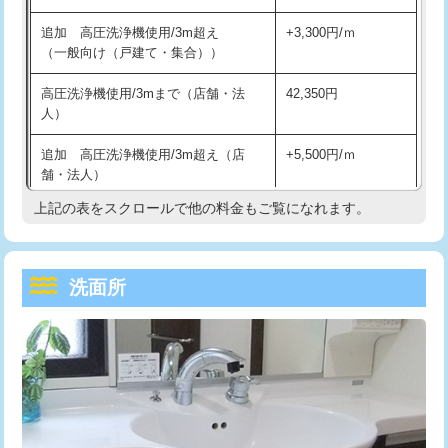
持込商品取付（単水栓）
13,200円
マス交換（深さ50㎝未満）
55,000円
追加 高圧洗浄機使用/3m超え
+3,300円/ｍ
持込商品取付（混合水栓）
16,500円
マス交換（深さ50㎝以上）
66,000円
（一般向け（戸建て・集合））
持込商品取付（浄水器・分岐水栓）
16,500円
コンクリート斫り（厚さ10㎝まで）
27,500円
高圧洗浄機使用/3mまで（店舗・法
42,350円
人）
給水管工事※（ホール加工)
16,500円
コンクリート斫り（厚さ10㎝超え）
38,500円
追加 高圧洗浄機使用/3m超え（店
+5,500円/ｍ
給水管工事※（バンド止め)
3,300円
モルタル補修（厚さ10㎝まで）
27,500円
舗・法人）
給水管工事※（支持金具設置)
5,500円
モルタル補修（厚さ10㎝超え）
38,500円
上記の表をスクロールで他の料金もご覧になれます。
高度高圧洗浄換
現地調査
給水管工事※（保温材使用（バンド止
5,500円
洗面台設置
38,500円
トーラー作業
16,500円
め込み）)
洗面所
追加人工
16,500円
トーラー機使用/3mまで
33,000円
給水管工事※（土の掘削・埋め戻し作
11,000円
業)
廃棄・処分
現場見積
追加トーラー機使用/3m超え
+3,300円
給水管工事※（塩ビ管（VP・HI）使
33,000円
※給水管工事は20mmまでの価格です。
カメラ調査
33,000円
用/3ｍまで)
桝清掃
8,800円
給水管工事※（塩ビ管（VP・HI）使
+8,800円