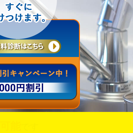
可能
です