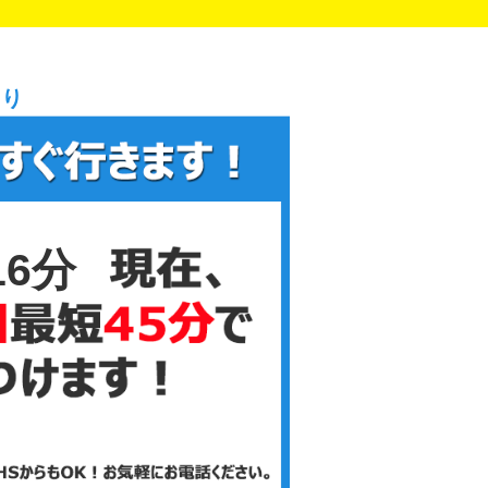
まり
16分