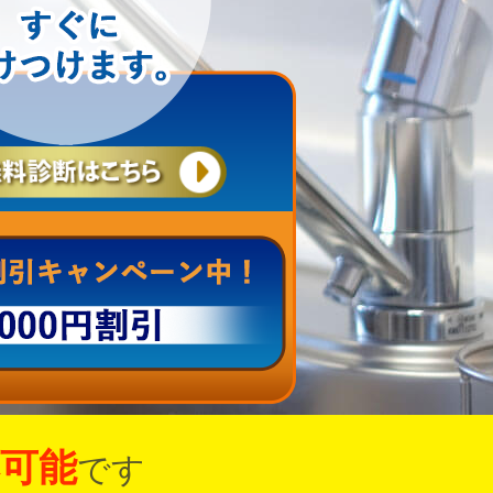
可能
です