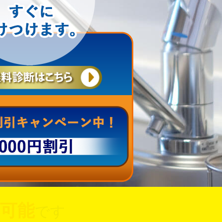
可能
です