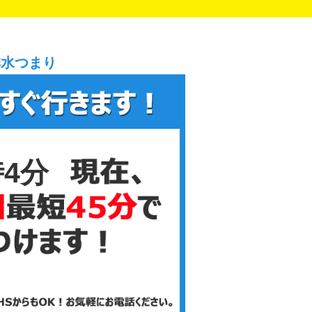
排水つまり
時4分