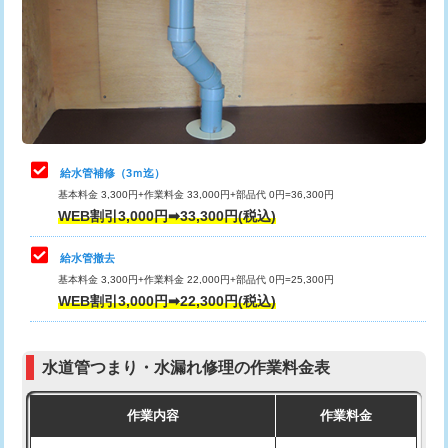
排水管工事（土の掘削・埋め戻し作
11,000円~
桝清掃
8,800円
業）
止水・漏水調査・防水処理・清掃・修
11,000円
排水管工事（排水管工事/3ｍまで）
55,000円
理・調整・分解・加工など（軽作業）
排水管工事（追加 排水管工事/3ｍ超
+11,000円
止水・漏水調査・防水処理・清掃・修
22,000円
え）
理・調整・分解・加工など（中作業）
給水管補修（3ｍ迄）
マス交換（土の掘削・埋め戻し作業）
11,000円~
基本料金 3,300円+作業料金 33,000円+部品代 0円=36,300円
止水・漏水調査・防水処理・清掃・修
33,000円
WEB割引3,000円➡33,300円(税込)
理・調整・分解・加工など（重作業）
マス交換（深さ50㎝未満）
55,000円
給水管撤去
その他部品の脱着
8,800円～
マス交換（深さ50㎝以上）
66,000円
基本料金 3,300円+作業料金 22,000円+部品代 0円=25,300円
WEB割引3,000円➡22,300円(税込)
交換・取付（タンク）
22,000円+材料費
コンクリート斫り（厚さ10㎝まで）
27,500円
交換・取付(単水栓（壁付・デッキ
13,200円+材料費
コンクリート斫り（厚さ10㎝超え）
38,500円
式）)
水道管つまり・水漏れ修理の作業料金表
モルタル補修（厚さ10㎝まで）
27,500円
交換・取付(混合水栓（壁付・デッキ
16,500円+材料費
作業内容
作業料金
式・ワンホール）)
モルタル補修（厚さ10㎝超え）
38,500円