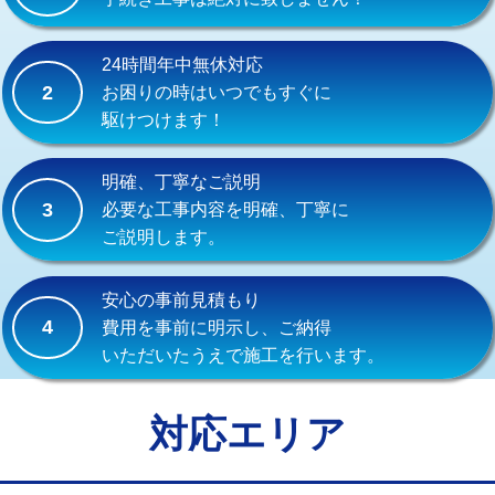
式）)
交換・取付(混合水栓（壁付・デッキ
16,500円+材料費
24時間年中無休対応
式・ワンホール）)
2
お困りの時はいつでもすぐに
駆けつけます！
交換・取付(排水栓・排水トラップ
22,000円+材料費
（P/S/ポップアップ））
明確、丁寧なご説明
交換・取付（その他部品）
11,000円+材料費
3
必要な工事内容を明確、丁寧に
ご説明します。
持込商品取付（単水栓）
13,200円
持込商品取付（混合水栓）
16,500円
安心の事前見積もり
4
費用を事前に明示し、ご納得
持込商品取付（浄水器・分岐水栓）
16,500円
いただいたうえで施工を行います。
給水管工事※（ホール加工)
16,500円
給水管工事※（バンド止め)
3,300円
対応エリア
給水管工事※（支持金具設置)
5,500円