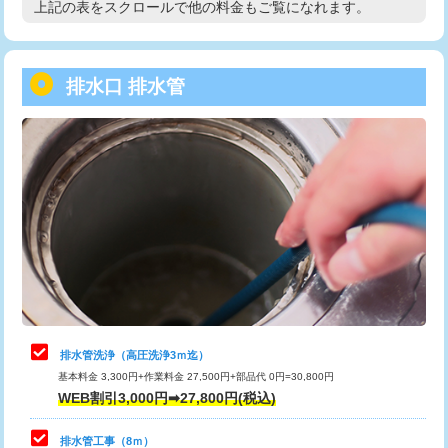
上記の表をスクロールで他の料金もご覧になれます。
高度高圧洗浄換
現地調査
用/3ｍまで)
トーラー作業
16,500円
給水管工事※（塩ビ管（VP・HI）使
+8,800円
用（追加）/3ｍ超え)
排水口 排水管
トーラー機使用/3mまで
33,000円
給水管工事※（ライニング鋼管・銅
44,000円
追加トーラー機使用/3m超え
+3,300円
管・ポリ管・HT管使用/3ｍまで)
カメラ調査
33,000円
給水管工事※（ライニング鋼管・銅
+8,800円
管・ポリ管・HT管使用/3ｍ超え)
桝清掃
8,800円
排水管工事（土の掘削・埋め戻し作
11,000円~
止水・漏水調査・防水処理・清掃・修
11,000円
業）
理・調整・分解・加工など（軽作業）
排水管工事（排水管工事/3ｍまで）
55,000円
止水・漏水調査・防水処理・清掃・修
22,000円
理・調整・分解・加工など（中作業）
排水管工事（追加 排水管工事/3ｍ超
+11,000円
排水管洗浄（高圧洗浄3ｍ迄）
え）
基本料金 3,300円+作業料金 27,500円+部品代 0円=30,800円
止水・漏水調査・防水処理・清掃・修
33,000円
WEB割引3,000円➡27,800円(税込)
理・調整・分解・加工など（重作業）
マス交換（土の掘削・埋め戻し作業）
11,000円~
排水管工事（8ｍ）
その他部品の脱着
8,800円～
マス交換（深さ50㎝未満）
55,000円