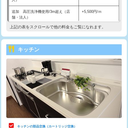
持込商品取付（混合水栓）
16,500円
追加 高圧洗浄機使用/3m超え（店
+5,500円/ｍ
持込商品取付（浄水器・分岐水栓）
16,500円
舗・法人）
持込商品取付（温水洗浄便座）
22,000円
上記の表をスクロールで他の料金もご覧になれます。
高度高圧洗浄換
現地調査
持込商品取付（普通便座⇔温水洗浄便
22,000円
トーラー作業
16,500円
座）
キッチン
トーラー機使用/3mまで
33,000円
給水管工事※（ホール加工)
16,500円
追加トーラー機使用/3m超え
+3,300円
給水管工事※（バンド止め)
3,300円
カメラ調査
33,000円
給水管工事※（支持金具設置)
5,500円
桝清掃
8,800円
給水管工事※（保温材使用（バンド止
5,500円
め込み）)
止水・漏水調査・防水処理・清掃・修
11,000円
理・調整・分解・加工など（軽作業）
給水管工事※（土の掘削・埋め戻し作
11,000円
業)
止水・漏水調査・防水処理・清掃・修
22,000円
理・調整・分解・加工など（中作業）
給水管工事※（塩ビ管（VP・HI）使
33,000円
キッチンの部品交換（カートリッジ交換）