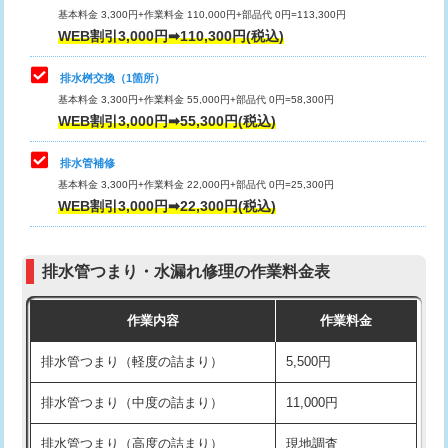
基本料金 3,300円+作業料金 110,000円+部品代 0円=113,300円
WEB割引3,000円➡110,300円(税込)
交換・取付（タンク）
22,000円+材料費
マス交換（深さ50㎝以上）
66,000円
交換・取付(単水栓（壁付・デッキ
13,200円+材料費
コンクリート斫り（厚さ10㎝まで）
27,500円
排水桝交換（1箇所）
式）)
基本料金 3,300円+作業料金 55,000円+部品代 0円=58,300円
コンクリート斫り（厚さ10㎝超え）
38,500円
WEB割引3,000円➡55,300円(税込)
交換・取付(混合水栓（壁付・デッキ
16,500円+材料費
式・ワンホール）)
モルタル補修（厚さ10㎝まで）
27,500円
排水管補修
基本料金 3,300円+作業料金 22,000円+部品代 0円=25,300円
交換・取付(排水栓・排水トラップ
22,000円+材料費
モルタル補修（厚さ10㎝超え）
38,500円
WEB割引3,000円➡22,300円(税込)
（P/S/ポップアップ））
台所シンク・作業台設置
現場見積
交換・取付（その他部品）
11,000円+材料費
排水管つまり・水漏れ修理の作業料金表
追加人工
16,500円
持込商品取付（単水栓）
13,200円
作業内容
作業料金
廃棄・処分
現場見積
持込商品取付（混合水栓）
16,500円
排水管つまり（軽度の詰まり）
5,500円
※給水管工事は20mmまでの価格です。
持込商品取付（浄水器・分岐水栓）
16,500円
排水管つまり（中度の詰まり）
11,000円
給水管工事※（ホール加工)
16,500円
排水管つまり（高度の詰まり）
現地調査