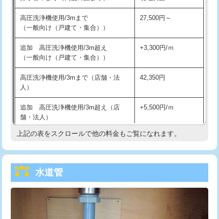
給水管工事※（バンド止め)
3,300円
高圧洗浄機使用/3mまで
27,500円～
（一般向け（戸建て・集合））
給水管工事※（支持金具設置)
5,500円
追加 高圧洗浄機使用/3m超え
+3,300円/ｍ
給水管工事※（保温材使用（バンド止
5,500円
（一般向け（戸建て・集合））
め込み）)
高圧洗浄機使用/3mまで（店舗・法
42,350円
給水管工事※（土の掘削・埋め戻し作
11,000円
人）
業)
追加 高圧洗浄機使用/3m超え（店
+5,500円/ｍ
給水管工事※（塩ビ管（VP・HI）使
33,000円
舗・法人）
用/3ｍまで)
上記の表をスクロールで他の料金もご覧になれます。
高度高圧洗浄換
現地調査
給水管工事※（塩ビ管（VP・HI）使
+8,800円
用（追加）/3ｍ超え)
トーラー作業
16,500円
給水管工事※（ライニング鋼管・銅
44,000円
水道管
トーラー機使用/3mまで
33,000円
管・ポリ管・HT管使用/3ｍまで)
追加トーラー機使用/3m超え
+3,300円
給水管工事※（ライニング鋼管・銅
+8,800円
管・ポリ管・HT管使用/3ｍ超え)
カメラ調査
33,000円