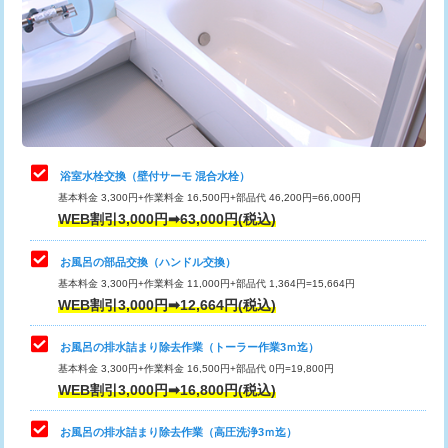
桝清掃
8,800円
止水・漏水調査・防水処理・清掃・修
11,000円
理・調整・分解・加工など（軽作業）
止水・漏水調査・防水処理・清掃・修
22,000円
理・調整・分解・加工など（中作業）
浴室水栓交換（壁付サーモ 混合水栓）
基本料金 3,300円+作業料金 16,500円+部品代 46,200円=66,000円
止水・漏水調査・防水処理・清掃・修
33,000円
WEB割引3,000円➡63,000円(税込)
理・調整・分解・加工など（重作業）
お風呂の部品交換（ハンドル交換）
トイレタンク脱着
16,500円
基本料金 3,300円+作業料金 11,000円+部品代 1,364円=15,664円
WEB割引3,000円➡12,664円(税込)
トイレ便器脱着
16,500円
タンクレストイレ脱着
33,000円
お風呂の排水詰まり除去作業（トーラー作業3ｍ迄）
基本料金 3,300円+作業料金 16,500円+部品代 0円=19,800円
小便器トイレ脱着
現地見積
WEB割引3,000円➡16,800円(税込)
その他部品の脱着
8,800円～
お風呂の排水詰まり除去作業（高圧洗浄3ｍ迄）