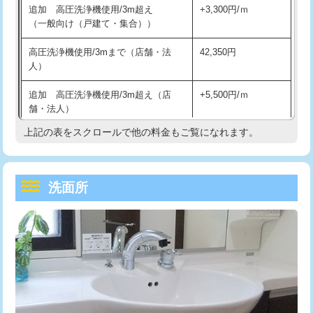
追加 高圧洗浄機使用/3m超え
+3,300円/ｍ
持込商品取付（混合水栓）
16,500円
マス交換（深さ50㎝以上）
66,000円
（一般向け（戸建て・集合））
持込商品取付（浄水器・分岐水栓）
16,500円
コンクリート斫り（厚さ10㎝まで）
27,500円
高圧洗浄機使用/3mまで（店舗・法
42,350円
人）
給水管工事※（ホール加工)
16,500円
コンクリート斫り（厚さ10㎝超え）
38,500円
追加 高圧洗浄機使用/3m超え（店
+5,500円/ｍ
給水管工事※（バンド止め)
3,300円
モルタル補修（厚さ10㎝まで）
27,500円
舗・法人）
給水管工事※（支持金具設置)
5,500円
モルタル補修（厚さ10㎝超え）
38,500円
上記の表をスクロールで他の料金もご覧になれます。
高度高圧洗浄換
現地調査
給水管工事※（保温材使用（バンド止
5,500円
洗面台設置
38,500円
トーラー作業
16,500円
め込み）)
洗面所
追加人工
16,500円
トーラー機使用/3mまで
33,000円
給水管工事※（土の掘削・埋め戻し作
11,000円
業)
廃棄・処分
現場見積
追加トーラー機使用/3m超え
+3,300円
給水管工事※（塩ビ管（VP・HI）使
33,000円
※給水管工事は20mmまでの価格です。
カメラ調査
33,000円
用/3ｍまで)
桝清掃
8,800円
給水管工事※（塩ビ管（VP・HI）使
+8,800円
用（追加）/3ｍ超え)
止水・漏水調査・防水処理・清掃・修
11,000円