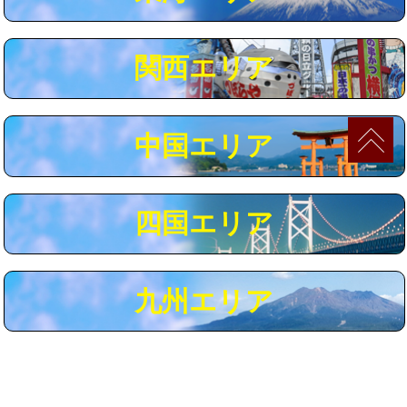
マス交換（深さ50㎝以上）
66,000円
コンクリート斫り（厚さ10㎝まで）
27,500円
関西エリア
コンクリート斫り（厚さ10㎝超え）
38,500円
モルタル補修（厚さ10㎝まで）
27,500円
中国エリア
モルタル補修（厚さ10㎝超え）
38,500円
追加人工
16,500円
四国エリア
廃棄・処分
現場見積
※給水管工事は20mmまでの価格です。
九州エリア