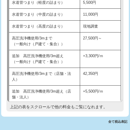
水道管つまり（軽度の詰まり）
5,500円
交換・取付(排水栓・排水トラップ
22,000円+材料費
洗面台設置
38,500円
（P/S/ポップアップ））
水道管つまり（中度の詰まり）
11,000円
化粧台設置
22,000円
交換・取付（その他部品）
11,000円+材料費
水道管つまり（高度の詰まり）
現地調査
追加人工
16,500円
持込商品取付（単水栓）
13,200円
高圧洗浄機使用/3mまで
27,500円～
廃棄・処分
現場見積
（一般向け（戸建て・集合））
持込商品取付（混合水栓）
16,500円
※給水管工事は20mmまでの価格です。
追加 高圧洗浄機使用/3m超え
+3,300円/ｍ
持込商品取付（浄水器・分岐水栓）
16,500円
（一般向け（戸建て・集合））
排水管工事（土の掘削・埋め戻し作
11,000円~
高圧洗浄機使用/3mまで（店舗・法
42,350円
業）
人）
排水管工事（排水管工事/3ｍまで）
55,000円
追加 高圧洗浄機使用/3m超え（店
+5,500円/ｍ
舗・法人）
排水管工事（追加 排水管工事/3ｍ超
+11,000円
え）
上記の表をスクロールで他の料金もご覧になれます。
高度高圧洗浄換
現地調査
マス交換（土の掘削・埋め戻し作業）
11,000円~
トーラー作業
16,500円
全て税込表記
マス交換（深さ50㎝未満）
55,000円