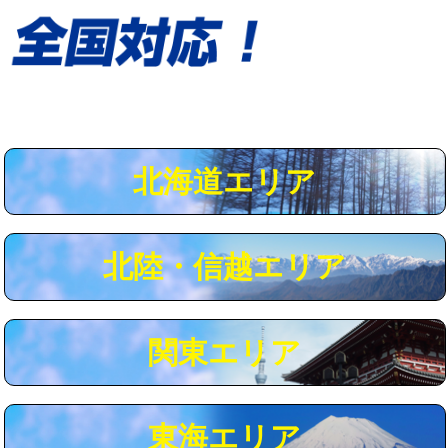
給水管工事※（保温材使用（バンド止
5,500円
め込み）)
給水管工事※（土の掘削・埋め戻し作
11,000円
業)
給水管工事※（塩ビ管（VP・HI）使
33,000円
用/3ｍまで)
北海道エリア
給水管工事※（塩ビ管（VP・HI）使
+8,800円
用（追加）/3ｍ超え)
給水管工事※（ライニング鋼管・銅
44,000円
北陸・信越エリア
管・ポリ管・HT管使用/3ｍまで)
給水管工事※（ライニング鋼管・銅
+8,800円
管・ポリ管・HT管使用/3ｍ超え)
関東エリア
マス交換（土の掘削・埋め戻し作業）
11,000円~
マス交換（深さ50㎝未満）
55,000円
東海エリア