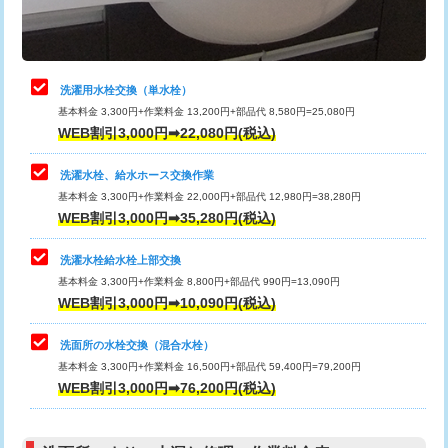
理・調整・分解・加工など（軽作業）
給水管工事※（ライニング鋼管・銅
44,000円
管・ポリ管・HT管使用/3ｍまで)
止水・漏水調査・防水処理・清掃・修
22,000円
理・調整・分解・加工など（中作業）
給水管工事※（ライニング鋼管・銅
+8,800円
洗濯用水栓交換（単水栓）
管・ポリ管・HT管使用/3ｍ超え)
基本料金 3,300円+作業料金 13,200円+部品代 8,580円=25,080円
止水・漏水調査・防水処理・清掃・修
33,000円
WEB割引3,000円➡22,080円(税込)
理・調整・分解・加工など（重作業）
排水管工事（土の掘削・埋め戻し作
11,000円~
業）
洗濯水栓、給水ホース交換作業
キッチンタンク脱着
16,500円
基本料金 3,300円+作業料金 22,000円+部品代 12,980円=38,280円
排水管工事（排水管工事/3ｍまで）
55,000円
WEB割引3,000円➡35,280円(税込)
その他部品の脱着
8,800円～
排水管工事（追加 排水管工事/3ｍ超
+11,000円
交換・取付（タンク）
22,000円+材料費
洗濯水栓給水栓上部交換
え）
基本料金 3,300円+作業料金 8,800円+部品代 990円=13,090円
交換・取付(単水栓（壁付・デッキ
13,200円+材料費
WEB割引3,000円➡10,090円(税込)
マス交換（土の掘削・埋め戻し作業）
11,000円~
式）)
洗面所の水栓交換（混合水栓）
マス交換（深さ50㎝未満）
55,000円
交換・取付(混合水栓（壁付・デッキ
16,500円+材料費
基本料金 3,300円+作業料金 16,500円+部品代 59,400円=79,200円
式・ワンホール）)
WEB割引3,000円➡76,200円(税込)
マス交換（深さ50㎝以上）
66,000円
交換・取付(排水栓・排水トラップ
22,000円+材料費
コンクリート斫り（厚さ10㎝まで）
27,500円
（P/S/ポップアップ））