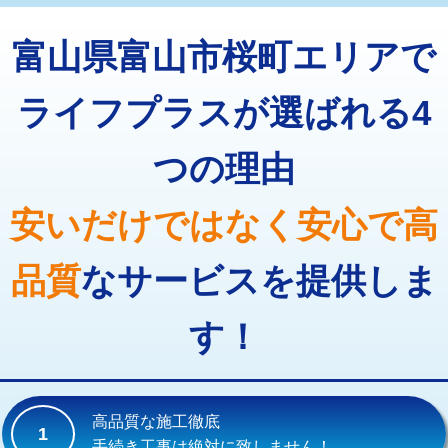
トーラー機使用/3mまで
33,000円
マス交換（深さ50㎝以上）
66,000円
富山県富山市桜町エリアで
追加トーラー機使用/3m超え
+3,300円
コンクリート斫り（厚さ10㎝まで）
27,500円
カメラ調査
33,000円
ライフプラスが選ばれる4
コンクリート斫り（厚さ10㎝超え）
38,500円
桝清掃
8,800円
つの理由
モルタル補修（厚さ10㎝まで）
27,500円
止水・漏水調査・防水処理・清掃・修
11,000円
理・調整・分解・加工など（軽作業）
モルタル補修（厚さ10㎝超え）
38,500円
安いだけではなく安心で高
止水・漏水調査・防水処理・清掃・修
22,000円
追加人工
16,500円
理・調整・分解・加工など（中作業）
品質
なサービスを提供しま
廃棄・処分
現場見積
止水・漏水調査・防水処理・清掃・修
33,000円
理・調整・分解・加工など（重作業）
す！
その他部品の脱着
8,800円～
交換・取付（タンク）
22,000円+材料費
高品質な施工徹底
1
交換・取付(単水栓（壁付・デッキ
13,200円+材料費
手続き工事は絶対に致しません！