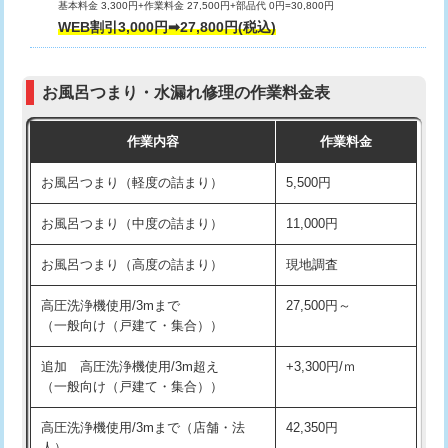
基本料金 3,300円+作業料金 27,500円+部品代 0円=30,800円
交換・取付（タンク）
22,000円+材料費
WEB割引3,000円➡27,800円(税込)
交換・取付（便器）
22,000円+材料費
お風呂つまり・水漏れ修理の作業料金表
交換・取付（普通便座）
11,000円+材料費
作業内容
作業料金
交換・取付（温水洗浄便座）
16,500円+材料費
お風呂つまり（軽度の詰まり）
5,500円
交換・取付(単水栓（壁付・デッキ
13,200円+材料費
式）)
お風呂つまり（中度の詰まり）
11,000円
交換・取付(混合水栓（壁付・デッキ
16,500円+材料費
お風呂つまり（高度の詰まり）
現地調査
式・ワンホール）)
高圧洗浄機使用/3mまで
27,500円～
交換・取付(排水栓・排水トラップ
22,000円+材料費
（一般向け（戸建て・集合））
（P/S/ポップアップ））
追加 高圧洗浄機使用/3m超え
+3,300円/ｍ
交換・取付（その他部品）
11,000円+材料費
（一般向け（戸建て・集合））
持込商品取付（単水栓）
13,200円
高圧洗浄機使用/3mまで（店舗・法
42,350円
人）