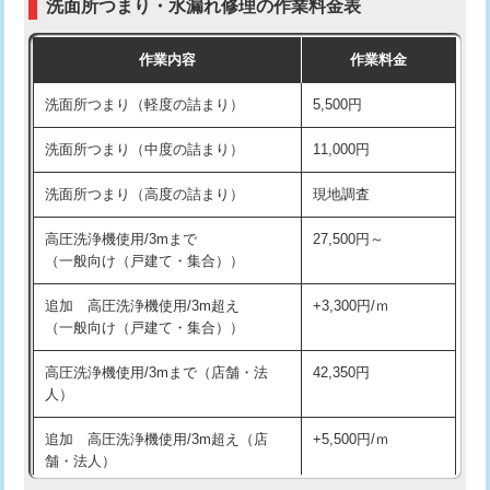
洗面所つまり・水漏れ修理の作業料金表
コンクリート斫り（厚さ10㎝超え）
38,500円
交換・取付（その他部品）
11,000円+材料費
作業内容
作業料金
モルタル補修（厚さ10㎝まで）
27,500円
持込商品取付（単水栓）
13,200円
洗面所つまり（軽度の詰まり）
5,500円
モルタル補修（厚さ10㎝超え）
38,500円
持込商品取付（混合水栓）
16,500円
洗面所つまり（中度の詰まり）
11,000円
洗面台設置
38,500円
持込商品取付（浄水器・分岐水栓）
16,500円
洗面所つまり（高度の詰まり）
現地調査
バスタブ設置
現場見積
給水管工事※（ホール加工)
16,500円
高圧洗浄機使用/3mまで
27,500円～
追加人工
16,500円
（一般向け（戸建て・集合））
給水管工事※（バンド止め)
3,300円
廃棄・処分
現場見積
追加 高圧洗浄機使用/3m超え
+3,300円/ｍ
給水管工事※（支持金具設置)
5,500円
（一般向け（戸建て・集合））
※給水管工事は20mmまでの価格です。
給水管工事※（保温材使用（バンド止
5,500円
高圧洗浄機使用/3mまで（店舗・法
42,350円
め込み）)
人）
給水管工事※（土の掘削・埋め戻し作
11,000円
追加 高圧洗浄機使用/3m超え（店
+5,500円/ｍ
業)
舗・法人）
給水管工事※（塩ビ管（VP・HI）使
33,000円