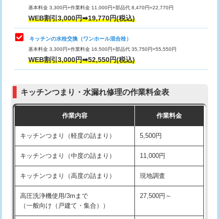
用/3ｍまで)
基本料金 3,300円+作業料金 11,000円+部品代 8,470円=22,770円
止水・漏水調査・防水処理・清掃・修
33,000円
WEB割引3,000円➡19,770円(税込)
理・調整・分解・加工など（重作業）
給水管工事※（塩ビ管（VP・HI）使
+8,800円
用（追加）/3ｍ超え)
キッチンの水栓交換（ワンホール混合栓）
お風呂タンク脱着
16,500円
基本料金 3,300円+作業料金 16,500円+部品代 35,750円=55,550円
給水管工事※（ライニング鋼管・銅
44,000円
WEB割引3,000円➡52,550円(税込)
その他部品の脱着
8,800円～
管・ポリ管・HT管使用/3ｍまで)
交換・取付（タンク）
22,000円+材料費
給水管工事※（ライニング鋼管・銅
+8,800円
管・ポリ管・HT管使用/3ｍ超え)
キッチンつまり・水漏れ修理の作業料金表
交換・取付(単水栓（壁付・デッキ
13,200円+材料費
式）)
排水管工事（土の掘削・埋め戻し作
11,000円~
作業内容
作業料金
業）
交換・取付(混合水栓（壁付・デッキ
16,500円+材料費
キッチンつまり（軽度の詰まり）
5,500円
式・ワンホール）)
排水管工事（排水管工事/3ｍまで）
55,000円
キッチンつまり（中度の詰まり）
11,000円
交換・取付(排水栓・排水トラップ
22,000円+材料費
排水管工事（追加 排水管工事/3ｍ超
+11,000円
（P/S/ポップアップ））
え）
キッチンつまり（高度の詰まり）
現地調査
交換・取付（その他部品）
11,000円+材料費
マス交換（土の掘削・埋め戻し作業）
11,000円~
高圧洗浄機使用/3mまで
27,500円～
（一般向け（戸建て・集合））
持込商品取付（単水栓）
13,200円
マス交換（深さ50㎝未満）
55,000円