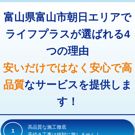
トーラー機使用/3mまで
33,000円
マス交換（深さ50㎝以上）
66,000円
富山県富山市朝日エリアで
追加トーラー機使用/3m超え
+3,300円
コンクリート斫り（厚さ10㎝まで）
27,500円
カメラ調査
33,000円
ライフプラスが選ばれる4
コンクリート斫り（厚さ10㎝超え）
38,500円
桝清掃
8,800円
つの理由
モルタル補修（厚さ10㎝まで）
27,500円
止水・漏水調査・防水処理・清掃・修
11,000円
理・調整・分解・加工など（軽作業）
モルタル補修（厚さ10㎝超え）
38,500円
安いだけではなく安心で高
止水・漏水調査・防水処理・清掃・修
22,000円
追加人工
16,500円
理・調整・分解・加工など（中作業）
品質
なサービスを提供しま
廃棄・処分
現場見積
止水・漏水調査・防水処理・清掃・修
33,000円
理・調整・分解・加工など（重作業）
す！
その他部品の脱着
8,800円～
交換・取付（タンク）
22,000円+材料費
高品質な施工徹底
1
交換・取付(単水栓（壁付・デッキ
13,200円+材料費
手続き工事は絶対に致しません！