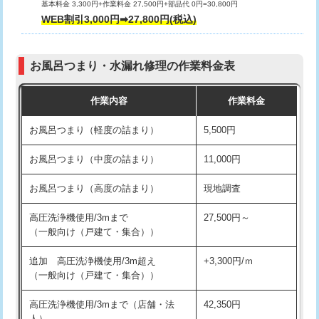
基本料金 3,300円+作業料金 27,500円+部品代 0円=30,800円
交換・取付（タンク）
22,000円+材料費
WEB割引3,000円➡27,800円(税込)
交換・取付（便器）
22,000円+材料費
お風呂つまり・水漏れ修理の作業料金表
交換・取付（普通便座）
11,000円+材料費
作業内容
作業料金
交換・取付（温水洗浄便座）
16,500円+材料費
お風呂つまり（軽度の詰まり）
5,500円
交換・取付(単水栓（壁付・デッキ
13,200円+材料費
式）)
お風呂つまり（中度の詰まり）
11,000円
交換・取付(混合水栓（壁付・デッキ
16,500円+材料費
お風呂つまり（高度の詰まり）
現地調査
式・ワンホール）)
高圧洗浄機使用/3mまで
27,500円～
交換・取付(排水栓・排水トラップ
22,000円+材料費
（一般向け（戸建て・集合））
（P/S/ポップアップ））
追加 高圧洗浄機使用/3m超え
+3,300円/ｍ
交換・取付（その他部品）
11,000円+材料費
（一般向け（戸建て・集合））
持込商品取付（単水栓）
13,200円
高圧洗浄機使用/3mまで（店舗・法
42,350円
人）