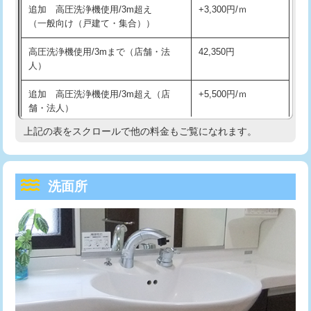
追加 高圧洗浄機使用/3m超え
+3,300円/ｍ
持込商品取付（混合水栓）
16,500円
マス交換（深さ50㎝以上）
66,000円
（一般向け（戸建て・集合））
持込商品取付（浄水器・分岐水栓）
16,500円
コンクリート斫り（厚さ10㎝まで）
27,500円
高圧洗浄機使用/3mまで（店舗・法
42,350円
人）
給水管工事※（ホール加工)
16,500円
コンクリート斫り（厚さ10㎝超え）
38,500円
追加 高圧洗浄機使用/3m超え（店
+5,500円/ｍ
給水管工事※（バンド止め)
3,300円
モルタル補修（厚さ10㎝まで）
27,500円
舗・法人）
給水管工事※（支持金具設置)
5,500円
モルタル補修（厚さ10㎝超え）
38,500円
上記の表をスクロールで他の料金もご覧になれます。
高度高圧洗浄換
現地調査
給水管工事※（保温材使用（バンド止
5,500円
洗面台設置
38,500円
トーラー作業
16,500円
め込み）)
洗面所
追加人工
16,500円
トーラー機使用/3mまで
33,000円
給水管工事※（土の掘削・埋め戻し作
11,000円
業)
廃棄・処分
現場見積
追加トーラー機使用/3m超え
+3,300円
給水管工事※（塩ビ管（VP・HI）使
33,000円
※給水管工事は20mmまでの価格です。
カメラ調査
33,000円
用/3ｍまで)
桝清掃
8,800円
給水管工事※（塩ビ管（VP・HI）使
+8,800円
用（追加）/3ｍ超え)
止水・漏水調査・防水処理・清掃・修
11,000円