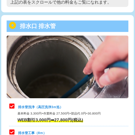
上記の表をスクロールで他の料金もご覧になれます。
高度高圧洗浄換
現地調査
用/3ｍまで)
トーラー作業
16,500円
給水管工事※（塩ビ管（VP・HI）使
+8,800円
用（追加）/3ｍ超え)
排水口 排水管
トーラー機使用/3mまで
33,000円
給水管工事※（ライニング鋼管・銅
44,000円
追加トーラー機使用/3m超え
+3,300円
管・ポリ管・HT管使用/3ｍまで)
カメラ調査
33,000円
給水管工事※（ライニング鋼管・銅
+8,800円
管・ポリ管・HT管使用/3ｍ超え)
桝清掃
8,800円
排水管工事（土の掘削・埋め戻し作
11,000円~
止水・漏水調査・防水処理・清掃・修
11,000円
業）
理・調整・分解・加工など（軽作業）
排水管工事（排水管工事/3ｍまで）
55,000円
止水・漏水調査・防水処理・清掃・修
22,000円
理・調整・分解・加工など（中作業）
排水管工事（追加 排水管工事/3ｍ超
+11,000円
排水管洗浄（高圧洗浄3ｍ迄）
え）
基本料金 3,300円+作業料金 27,500円+部品代 0円=30,800円
止水・漏水調査・防水処理・清掃・修
33,000円
WEB割引3,000円➡27,800円(税込)
理・調整・分解・加工など（重作業）
マス交換（土の掘削・埋め戻し作業）
11,000円~
排水管工事（8ｍ）
その他部品の脱着
8,800円～
マス交換（深さ50㎝未満）
55,000円