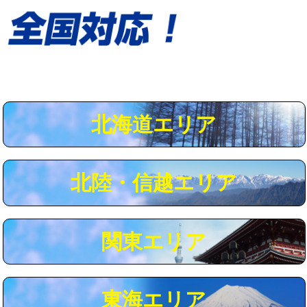
給水管工事※（保温材使用（バンド止
5,500円
め込み）)
給水管工事※（土の掘削・埋め戻し作
11,000円
業)
給水管工事※（塩ビ管（VP・HI）使
33,000円
用/3ｍまで)
北海道エリア
給水管工事※（塩ビ管（VP・HI）使
+8,800円
用（追加）/3ｍ超え)
給水管工事※（ライニング鋼管・銅
44,000円
北陸・信越エリア
管・ポリ管・HT管使用/3ｍまで)
給水管工事※（ライニング鋼管・銅
+8,800円
管・ポリ管・HT管使用/3ｍ超え)
関東エリア
マス交換（土の掘削・埋め戻し作業）
11,000円~
マス交換（深さ50㎝未満）
55,000円
東海エリア