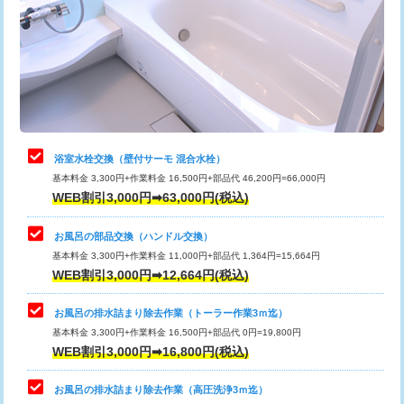
桝清掃
8,800円
止水・漏水調査・防水処理・清掃・修
11,000円
理・調整・分解・加工など（軽作業）
止水・漏水調査・防水処理・清掃・修
22,000円
理・調整・分解・加工など（中作業）
浴室水栓交換（壁付サーモ 混合水栓）
基本料金 3,300円+作業料金 16,500円+部品代 46,200円=66,000円
止水・漏水調査・防水処理・清掃・修
33,000円
WEB割引3,000円➡63,000円(税込)
理・調整・分解・加工など（重作業）
お風呂の部品交換（ハンドル交換）
トイレタンク脱着
16,500円
基本料金 3,300円+作業料金 11,000円+部品代 1,364円=15,664円
WEB割引3,000円➡12,664円(税込)
トイレ便器脱着
16,500円
タンクレストイレ脱着
33,000円
お風呂の排水詰まり除去作業（トーラー作業3ｍ迄）
基本料金 3,300円+作業料金 16,500円+部品代 0円=19,800円
小便器トイレ脱着
現地見積
WEB割引3,000円➡16,800円(税込)
その他部品の脱着
8,800円～
お風呂の排水詰まり除去作業（高圧洗浄3ｍ迄）