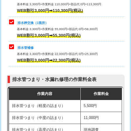
基本料金 3,300円+作業料金 110,000円+部品代 0円=113,300円
WEB割引3,000円➡110,300円(税込)
交換・取付（タンク）
22,000円+材料費
マス交換（深さ50㎝以上）
66,000円
交換・取付(単水栓（壁付・デッキ
13,200円+材料費
コンクリート斫り（厚さ10㎝まで）
27,500円
排水桝交換（1箇所）
式）)
基本料金 3,300円+作業料金 55,000円+部品代 0円=58,300円
コンクリート斫り（厚さ10㎝超え）
38,500円
WEB割引3,000円➡55,300円(税込)
交換・取付(混合水栓（壁付・デッキ
16,500円+材料費
式・ワンホール）)
モルタル補修（厚さ10㎝まで）
27,500円
排水管補修
基本料金 3,300円+作業料金 22,000円+部品代 0円=25,300円
交換・取付(排水栓・排水トラップ
22,000円+材料費
モルタル補修（厚さ10㎝超え）
38,500円
WEB割引3,000円➡22,300円(税込)
（P/S/ポップアップ））
台所シンク・作業台設置
現場見積
交換・取付（その他部品）
11,000円+材料費
排水管つまり・水漏れ修理の作業料金表
追加人工
16,500円
持込商品取付（単水栓）
13,200円
作業内容
作業料金
廃棄・処分
現場見積
持込商品取付（混合水栓）
16,500円
排水管つまり（軽度の詰まり）
5,500円
※給水管工事は20mmまでの価格です。
持込商品取付（浄水器・分岐水栓）
16,500円
排水管つまり（中度の詰まり）
11,000円
給水管工事※（ホール加工)
16,500円
排水管つまり（高度の詰まり）
現地調査