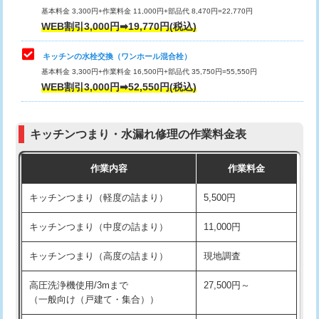
用/3ｍまで)
基本料金 3,300円+作業料金 11,000円+部品代 8,470円=22,770円
止水・漏水調査・防水処理・清掃・修
33,000円
WEB割引3,000円➡19,770円(税込)
理・調整・分解・加工など（重作業）
給水管工事※（塩ビ管（VP・HI）使
+8,800円
用（追加）/3ｍ超え)
キッチンの水栓交換（ワンホール混合栓）
お風呂タンク脱着
16,500円
基本料金 3,300円+作業料金 16,500円+部品代 35,750円=55,550円
給水管工事※（ライニング鋼管・銅
44,000円
WEB割引3,000円➡52,550円(税込)
その他部品の脱着
8,800円～
管・ポリ管・HT管使用/3ｍまで)
交換・取付（タンク）
22,000円+材料費
給水管工事※（ライニング鋼管・銅
+8,800円
管・ポリ管・HT管使用/3ｍ超え)
キッチンつまり・水漏れ修理の作業料金表
交換・取付(単水栓（壁付・デッキ
13,200円+材料費
式）)
排水管工事（土の掘削・埋め戻し作
11,000円~
作業内容
作業料金
業）
交換・取付(混合水栓（壁付・デッキ
16,500円+材料費
キッチンつまり（軽度の詰まり）
5,500円
式・ワンホール）)
排水管工事（排水管工事/3ｍまで）
55,000円
キッチンつまり（中度の詰まり）
11,000円
交換・取付(排水栓・排水トラップ
22,000円+材料費
排水管工事（追加 排水管工事/3ｍ超
+11,000円
（P/S/ポップアップ））
え）
キッチンつまり（高度の詰まり）
現地調査
交換・取付（その他部品）
11,000円+材料費
マス交換（土の掘削・埋め戻し作業）
11,000円~
高圧洗浄機使用/3mまで
27,500円～
（一般向け（戸建て・集合））
持込商品取付（単水栓）
13,200円
マス交換（深さ50㎝未満）
55,000円