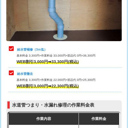
排水管工事（土の掘削・埋め戻し作
11,000円~
桝清掃
8,800円
業）
止水・漏水調査・防水処理・清掃・修
11,000円
排水管工事（排水管工事/3ｍまで）
55,000円
理・調整・分解・加工など（軽作業）
排水管工事（追加 排水管工事/3ｍ超
+11,000円
止水・漏水調査・防水処理・清掃・修
22,000円
え）
理・調整・分解・加工など（中作業）
給水管補修（3ｍ迄）
マス交換（土の掘削・埋め戻し作業）
11,000円~
基本料金 3,300円+作業料金 33,000円+部品代 0円=36,300円
止水・漏水調査・防水処理・清掃・修
33,000円
WEB割引3,000円➡33,300円(税込)
理・調整・分解・加工など（重作業）
マス交換（深さ50㎝未満）
55,000円
給水管撤去
その他部品の脱着
8,800円～
マス交換（深さ50㎝以上）
66,000円
基本料金 3,300円+作業料金 22,000円+部品代 0円=25,300円
WEB割引3,000円➡22,300円(税込)
交換・取付（タンク）
22,000円+材料費
コンクリート斫り（厚さ10㎝まで）
27,500円
交換・取付(単水栓（壁付・デッキ
13,200円+材料費
コンクリート斫り（厚さ10㎝超え）
38,500円
式）)
水道管つまり・水漏れ修理の作業料金表
モルタル補修（厚さ10㎝まで）
27,500円
交換・取付(混合水栓（壁付・デッキ
16,500円+材料費
作業内容
作業料金
式・ワンホール）)
モルタル補修（厚さ10㎝超え）
38,500円