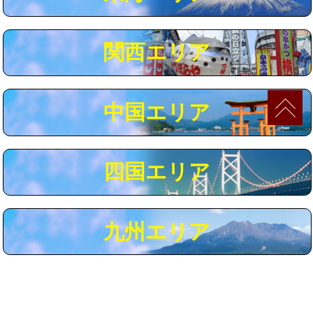
マス交換（深さ50㎝以上）
66,000円
コンクリート斫り（厚さ10㎝まで）
27,500円
関西エリア
コンクリート斫り（厚さ10㎝超え）
38,500円
モルタル補修（厚さ10㎝まで）
27,500円
中国エリア
モルタル補修（厚さ10㎝超え）
38,500円
追加人工
16,500円
四国エリア
廃棄・処分
現場見積
※給水管工事は20mmまでの価格です。
九州エリア