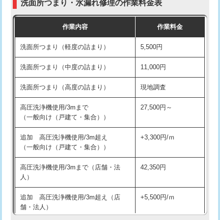
洗面所つまり・水漏れ修理の作業料金表
コンクリート斫り（厚さ10㎝超え）
38,500円
交換・取付（その他部品）
11,000円+材料費
作業内容
作業料金
モルタル補修（厚さ10㎝まで）
27,500円
持込商品取付（単水栓）
13,200円
洗面所つまり（軽度の詰まり）
5,500円
モルタル補修（厚さ10㎝超え）
38,500円
持込商品取付（混合水栓）
16,500円
洗面所つまり（中度の詰まり）
11,000円
洗面台設置
38,500円
持込商品取付（浄水器・分岐水栓）
16,500円
洗面所つまり（高度の詰まり）
現地調査
バスタブ設置
現場見積
給水管工事※（ホール加工)
16,500円
高圧洗浄機使用/3mまで
27,500円～
追加人工
16,500円
（一般向け（戸建て・集合））
給水管工事※（バンド止め)
3,300円
廃棄・処分
現場見積
追加 高圧洗浄機使用/3m超え
+3,300円/ｍ
給水管工事※（支持金具設置)
5,500円
（一般向け（戸建て・集合））
※給水管工事は20mmまでの価格です。
給水管工事※（保温材使用（バンド止
5,500円
高圧洗浄機使用/3mまで（店舗・法
42,350円
め込み）)
人）
給水管工事※（土の掘削・埋め戻し作
11,000円
追加 高圧洗浄機使用/3m超え（店
+5,500円/ｍ
業)
舗・法人）
給水管工事※（塩ビ管（VP・HI）使
33,000円