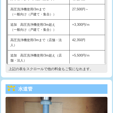
給水管工事※（バンド止め)
3,300円
高圧洗浄機使用/3mまで
27,500円～
（一般向け（戸建て・集合））
給水管工事※（支持金具設置)
5,500円
追加 高圧洗浄機使用/3m超え
+3,300円/ｍ
給水管工事※（保温材使用（バンド止
5,500円
（一般向け（戸建て・集合））
め込み）)
高圧洗浄機使用/3mまで（店舗・法
42,350円
給水管工事※（土の掘削・埋め戻し作
11,000円
人）
業)
追加 高圧洗浄機使用/3m超え（店
+5,500円/ｍ
給水管工事※（塩ビ管（VP・HI）使
33,000円
舗・法人）
用/3ｍまで)
上記の表をスクロールで他の料金もご覧になれます。
高度高圧洗浄換
現地調査
給水管工事※（塩ビ管（VP・HI）使
+8,800円
用（追加）/3ｍ超え)
トーラー作業
16,500円
給水管工事※（ライニング鋼管・銅
44,000円
水道管
トーラー機使用/3mまで
33,000円
管・ポリ管・HT管使用/3ｍまで)
追加トーラー機使用/3m超え
+3,300円
給水管工事※（ライニング鋼管・銅
+8,800円
管・ポリ管・HT管使用/3ｍ超え)
カメラ調査
33,000円