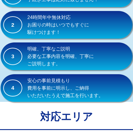
式）)
交換・取付(混合水栓（壁付・デッキ
16,500円+材料費
24時間年中無休対応
式・ワンホール）)
2
お困りの時はいつでもすぐに
駆けつけます！
交換・取付(排水栓・排水トラップ
22,000円+材料費
（P/S/ポップアップ））
明確、丁寧なご説明
交換・取付（その他部品）
11,000円+材料費
3
必要な工事内容を明確、丁寧に
ご説明します。
持込商品取付（単水栓）
13,200円
持込商品取付（混合水栓）
16,500円
安心の事前見積もり
4
費用を事前に明示し、ご納得
持込商品取付（浄水器・分岐水栓）
16,500円
いただいたうえで施工を行います。
給水管工事※（ホール加工)
16,500円
給水管工事※（バンド止め)
3,300円
対応エリア
給水管工事※（支持金具設置)
5,500円