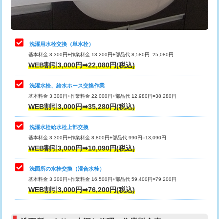
理・調整・分解・加工など（軽作業）
給水管工事※（ライニング鋼管・銅
44,000円
管・ポリ管・HT管使用/3ｍまで)
止水・漏水調査・防水処理・清掃・修
22,000円
理・調整・分解・加工など（中作業）
給水管工事※（ライニング鋼管・銅
+8,800円
洗濯用水栓交換（単水栓）
管・ポリ管・HT管使用/3ｍ超え)
基本料金 3,300円+作業料金 13,200円+部品代 8,580円=25,080円
止水・漏水調査・防水処理・清掃・修
33,000円
WEB割引3,000円➡22,080円(税込)
理・調整・分解・加工など（重作業）
排水管工事（土の掘削・埋め戻し作
11,000円~
業）
洗濯水栓、給水ホース交換作業
キッチンタンク脱着
16,500円
基本料金 3,300円+作業料金 22,000円+部品代 12,980円=38,280円
排水管工事（排水管工事/3ｍまで）
55,000円
WEB割引3,000円➡35,280円(税込)
その他部品の脱着
8,800円～
排水管工事（追加 排水管工事/3ｍ超
+11,000円
交換・取付（タンク）
22,000円+材料費
洗濯水栓給水栓上部交換
え）
基本料金 3,300円+作業料金 8,800円+部品代 990円=13,090円
交換・取付(単水栓（壁付・デッキ
13,200円+材料費
WEB割引3,000円➡10,090円(税込)
マス交換（土の掘削・埋め戻し作業）
11,000円~
式）)
洗面所の水栓交換（混合水栓）
マス交換（深さ50㎝未満）
55,000円
交換・取付(混合水栓（壁付・デッキ
16,500円+材料費
基本料金 3,300円+作業料金 16,500円+部品代 59,400円=79,200円
式・ワンホール）)
WEB割引3,000円➡76,200円(税込)
マス交換（深さ50㎝以上）
66,000円
交換・取付(排水栓・排水トラップ
22,000円+材料費
コンクリート斫り（厚さ10㎝まで）
27,500円
（P/S/ポップアップ））