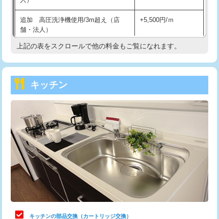
持込商品取付（混合水栓）
16,500円
追加 高圧洗浄機使用/3m超え（店
+5,500円/ｍ
持込商品取付（浄水器・分岐水栓）
16,500円
舗・法人）
持込商品取付（温水洗浄便座）
22,000円
上記の表をスクロールで他の料金もご覧になれます。
高度高圧洗浄換
現地調査
持込商品取付（普通便座⇔温水洗浄便
22,000円
トーラー作業
16,500円
座）
キッチン
トーラー機使用/3mまで
33,000円
給水管工事※（ホール加工)
16,500円
追加トーラー機使用/3m超え
+3,300円
給水管工事※（バンド止め)
3,300円
カメラ調査
33,000円
給水管工事※（支持金具設置)
5,500円
桝清掃
8,800円
給水管工事※（保温材使用（バンド止
5,500円
め込み）)
止水・漏水調査・防水処理・清掃・修
11,000円
理・調整・分解・加工など（軽作業）
給水管工事※（土の掘削・埋め戻し作
11,000円
業)
止水・漏水調査・防水処理・清掃・修
22,000円
理・調整・分解・加工など（中作業）
給水管工事※（塩ビ管（VP・HI）使
33,000円
キッチンの部品交換（カートリッジ交換）