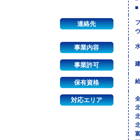
■
連絡先
事業内容
建
事業許可
保有資格
対応エリア