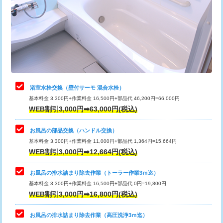
桝清掃
8,800円
止水・漏水調査・防水処理・清掃・修
11,000円
理・調整・分解・加工など（軽作業）
止水・漏水調査・防水処理・清掃・修
22,000円
理・調整・分解・加工など（中作業）
浴室水栓交換（壁付サーモ 混合水栓）
基本料金 3,300円+作業料金 16,500円+部品代 46,200円=66,000円
止水・漏水調査・防水処理・清掃・修
33,000円
WEB割引3,000円➡63,000円(税込)
理・調整・分解・加工など（重作業）
お風呂の部品交換（ハンドル交換）
トイレタンク脱着
16,500円
基本料金 3,300円+作業料金 11,000円+部品代 1,364円=15,664円
WEB割引3,000円➡12,664円(税込)
トイレ便器脱着
16,500円
タンクレストイレ脱着
33,000円
お風呂の排水詰まり除去作業（トーラー作業3ｍ迄）
基本料金 3,300円+作業料金 16,500円+部品代 0円=19,800円
小便器トイレ脱着
現地見積
WEB割引3,000円➡16,800円(税込)
その他部品の脱着
8,800円～
お風呂の排水詰まり除去作業（高圧洗浄3ｍ迄）