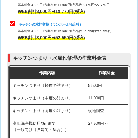
用/3ｍまで)
基本料金 3,300円+作業料金 11,000円+部品代 8,470円=22,770円
止水・漏水調査・防水処理・清掃・修
33,000円
WEB割引3,000円➡19,770円(税込)
理・調整・分解・加工など（重作業）
給水管工事※（塩ビ管（VP・HI）使
+8,800円
用（追加）/3ｍ超え)
キッチンの水栓交換（ワンホール混合栓）
お風呂タンク脱着
16,500円
基本料金 3,300円+作業料金 16,500円+部品代 35,750円=55,550円
給水管工事※（ライニング鋼管・銅
44,000円
WEB割引3,000円➡52,550円(税込)
その他部品の脱着
8,800円～
管・ポリ管・HT管使用/3ｍまで)
交換・取付（タンク）
22,000円+材料費
給水管工事※（ライニング鋼管・銅
+8,800円
管・ポリ管・HT管使用/3ｍ超え)
キッチンつまり・水漏れ修理の作業料金表
交換・取付(単水栓（壁付・デッキ
13,200円+材料費
式）)
排水管工事（土の掘削・埋め戻し作
11,000円~
作業内容
作業料金
業）
交換・取付(混合水栓（壁付・デッキ
16,500円+材料費
キッチンつまり（軽度の詰まり）
5,500円
式・ワンホール）)
排水管工事（排水管工事/3ｍまで）
55,000円
キッチンつまり（中度の詰まり）
11,000円
交換・取付(排水栓・排水トラップ
22,000円+材料費
排水管工事（追加 排水管工事/3ｍ超
+11,000円
（P/S/ポップアップ））
え）
キッチンつまり（高度の詰まり）
現地調査
交換・取付（その他部品）
11,000円+材料費
マス交換（土の掘削・埋め戻し作業）
11,000円~
高圧洗浄機使用/3mまで
27,500円～
（一般向け（戸建て・集合））
持込商品取付（単水栓）
13,200円
マス交換（深さ50㎝未満）
55,000円