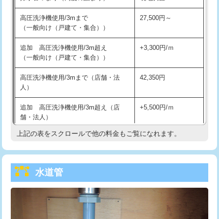
給水管工事※（バンド止め)
3,300円
高圧洗浄機使用/3mまで
27,500円～
（一般向け（戸建て・集合））
給水管工事※（支持金具設置)
5,500円
追加 高圧洗浄機使用/3m超え
+3,300円/ｍ
給水管工事※（保温材使用（バンド止
5,500円
（一般向け（戸建て・集合））
め込み）)
高圧洗浄機使用/3mまで（店舗・法
42,350円
給水管工事※（土の掘削・埋め戻し作
11,000円
人）
業)
追加 高圧洗浄機使用/3m超え（店
+5,500円/ｍ
給水管工事※（塩ビ管（VP・HI）使
33,000円
舗・法人）
用/3ｍまで)
上記の表をスクロールで他の料金もご覧になれます。
高度高圧洗浄換
現地調査
給水管工事※（塩ビ管（VP・HI）使
+8,800円
用（追加）/3ｍ超え)
トーラー作業
16,500円
給水管工事※（ライニング鋼管・銅
44,000円
水道管
トーラー機使用/3mまで
33,000円
管・ポリ管・HT管使用/3ｍまで)
追加トーラー機使用/3m超え
+3,300円
給水管工事※（ライニング鋼管・銅
+8,800円
管・ポリ管・HT管使用/3ｍ超え)
カメラ調査
33,000円