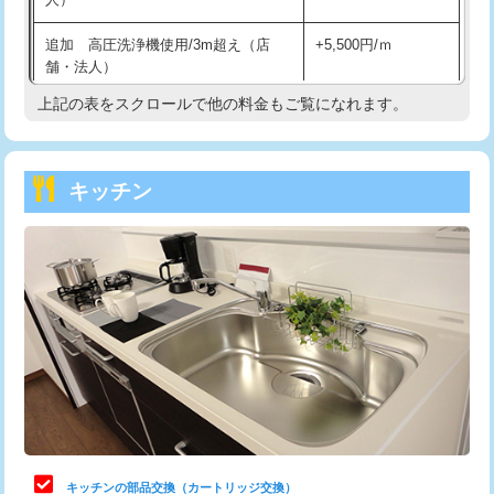
持込商品取付（混合水栓）
16,500円
追加 高圧洗浄機使用/3m超え（店
+5,500円/ｍ
持込商品取付（浄水器・分岐水栓）
16,500円
舗・法人）
持込商品取付（温水洗浄便座）
22,000円
上記の表をスクロールで他の料金もご覧になれます。
高度高圧洗浄換
現地調査
持込商品取付（普通便座⇔温水洗浄便
22,000円
トーラー作業
16,500円
座）
キッチン
トーラー機使用/3mまで
33,000円
給水管工事※（ホール加工)
16,500円
追加トーラー機使用/3m超え
+3,300円
給水管工事※（バンド止め)
3,300円
カメラ調査
33,000円
給水管工事※（支持金具設置)
5,500円
桝清掃
8,800円
給水管工事※（保温材使用（バンド止
5,500円
め込み）)
止水・漏水調査・防水処理・清掃・修
11,000円
理・調整・分解・加工など（軽作業）
給水管工事※（土の掘削・埋め戻し作
11,000円
業)
止水・漏水調査・防水処理・清掃・修
22,000円
理・調整・分解・加工など（中作業）
給水管工事※（塩ビ管（VP・HI）使
33,000円
キッチンの部品交換（カートリッジ交換）