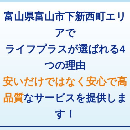
トーラー機使用/3mまで
33,000円
マス交換（深さ50㎝以上）
66,000円
富山県富山市下新西町エリ
追加トーラー機使用/3m超え
+3,300円
コンクリート斫り（厚さ10㎝まで）
27,500円
カメラ調査
33,000円
アで
コンクリート斫り（厚さ10㎝超え）
38,500円
桝清掃
8,800円
ライフプラスが選ばれる4
モルタル補修（厚さ10㎝まで）
27,500円
止水・漏水調査・防水処理・清掃・修
11,000円
理・調整・分解・加工など（軽作業）
モルタル補修（厚さ10㎝超え）
38,500円
つの理由
止水・漏水調査・防水処理・清掃・修
22,000円
追加人工
16,500円
理・調整・分解・加工など（中作業）
安いだけではなく安心で高
廃棄・処分
現場見積
止水・漏水調査・防水処理・清掃・修
33,000円
理・調整・分解・加工など（重作業）
品質
なサービスを提供しま
その他部品の脱着
8,800円～
す！
交換・取付（タンク）
22,000円+材料費
交換・取付(単水栓（壁付・デッキ
13,200円+材料費