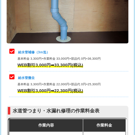
排水管工事（土の掘削・埋め戻し作
11,000円~
桝清掃
8,800円
業）
止水・漏水調査・防水処理・清掃・修
11,000円
排水管工事（排水管工事/3ｍまで）
55,000円
理・調整・分解・加工など（軽作業）
排水管工事（追加 排水管工事/3ｍ超
+11,000円
止水・漏水調査・防水処理・清掃・修
22,000円
え）
理・調整・分解・加工など（中作業）
給水管補修（3ｍ迄）
マス交換（土の掘削・埋め戻し作業）
11,000円~
基本料金 3,300円+作業料金 33,000円+部品代 0円=36,300円
止水・漏水調査・防水処理・清掃・修
33,000円
WEB割引3,000円➡33,300円(税込)
理・調整・分解・加工など（重作業）
マス交換（深さ50㎝未満）
55,000円
給水管撤去
その他部品の脱着
8,800円～
マス交換（深さ50㎝以上）
66,000円
基本料金 3,300円+作業料金 22,000円+部品代 0円=25,300円
WEB割引3,000円➡22,300円(税込)
交換・取付（タンク）
22,000円+材料費
コンクリート斫り（厚さ10㎝まで）
27,500円
交換・取付(単水栓（壁付・デッキ
13,200円+材料費
コンクリート斫り（厚さ10㎝超え）
38,500円
式）)
水道管つまり・水漏れ修理の作業料金表
モルタル補修（厚さ10㎝まで）
27,500円
交換・取付(混合水栓（壁付・デッキ
16,500円+材料費
作業内容
作業料金
式・ワンホール）)
モルタル補修（厚さ10㎝超え）
38,500円