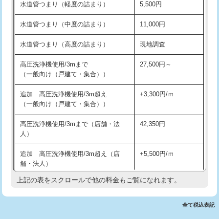
水道管つまり（軽度の詰まり）
5,500円
交換・取付(排水栓・排水トラップ
22,000円+材料費
洗面台設置
38,500円
（P/S/ポップアップ））
水道管つまり（中度の詰まり）
11,000円
化粧台設置
22,000円
交換・取付（その他部品）
11,000円+材料費
水道管つまり（高度の詰まり）
現地調査
追加人工
16,500円
持込商品取付（単水栓）
13,200円
高圧洗浄機使用/3mまで
27,500円～
廃棄・処分
現場見積
（一般向け（戸建て・集合））
持込商品取付（混合水栓）
16,500円
※給水管工事は20mmまでの価格です。
追加 高圧洗浄機使用/3m超え
+3,300円/ｍ
持込商品取付（浄水器・分岐水栓）
16,500円
（一般向け（戸建て・集合））
排水管工事（土の掘削・埋め戻し作
11,000円~
高圧洗浄機使用/3mまで（店舗・法
42,350円
業）
人）
排水管工事（排水管工事/3ｍまで）
55,000円
追加 高圧洗浄機使用/3m超え（店
+5,500円/ｍ
舗・法人）
排水管工事（追加 排水管工事/3ｍ超
+11,000円
え）
上記の表をスクロールで他の料金もご覧になれます。
高度高圧洗浄換
現地調査
マス交換（土の掘削・埋め戻し作業）
11,000円~
トーラー作業
16,500円
全て税込表記
マス交換（深さ50㎝未満）
55,000円