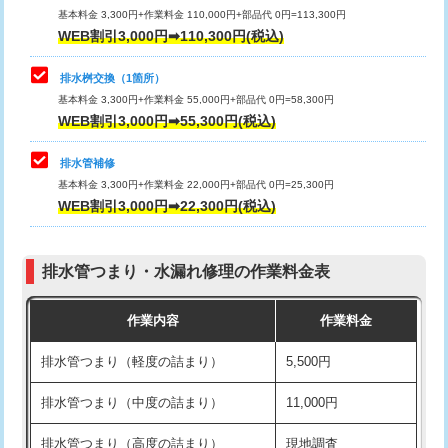
基本料金 3,300円+作業料金 110,000円+部品代 0円=113,300円
WEB割引3,000円➡110,300円(税込)
交換・取付（タンク）
22,000円+材料費
マス交換（深さ50㎝以上）
66,000円
交換・取付(単水栓（壁付・デッキ
13,200円+材料費
コンクリート斫り（厚さ10㎝まで）
27,500円
排水桝交換（1箇所）
式）)
基本料金 3,300円+作業料金 55,000円+部品代 0円=58,300円
コンクリート斫り（厚さ10㎝超え）
38,500円
WEB割引3,000円➡55,300円(税込)
交換・取付(混合水栓（壁付・デッキ
16,500円+材料費
式・ワンホール）)
モルタル補修（厚さ10㎝まで）
27,500円
排水管補修
基本料金 3,300円+作業料金 22,000円+部品代 0円=25,300円
交換・取付(排水栓・排水トラップ
22,000円+材料費
モルタル補修（厚さ10㎝超え）
38,500円
WEB割引3,000円➡22,300円(税込)
（P/S/ポップアップ））
台所シンク・作業台設置
現場見積
交換・取付（その他部品）
11,000円+材料費
排水管つまり・水漏れ修理の作業料金表
追加人工
16,500円
持込商品取付（単水栓）
13,200円
作業内容
作業料金
廃棄・処分
現場見積
持込商品取付（混合水栓）
16,500円
排水管つまり（軽度の詰まり）
5,500円
※給水管工事は20mmまでの価格です。
持込商品取付（浄水器・分岐水栓）
16,500円
排水管つまり（中度の詰まり）
11,000円
給水管工事※（ホール加工)
16,500円
排水管つまり（高度の詰まり）
現地調査