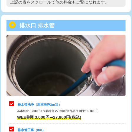
上記の表をスクロールで他の料金もご覧になれます。
高度高圧洗浄換
現地調査
用/3ｍまで)
トーラー作業
16,500円
給水管工事※（塩ビ管（VP・HI）使
+8,800円
用（追加）/3ｍ超え)
排水口 排水管
トーラー機使用/3mまで
33,000円
給水管工事※（ライニング鋼管・銅
44,000円
追加トーラー機使用/3m超え
+3,300円
管・ポリ管・HT管使用/3ｍまで)
カメラ調査
33,000円
給水管工事※（ライニング鋼管・銅
+8,800円
管・ポリ管・HT管使用/3ｍ超え)
桝清掃
8,800円
排水管工事（土の掘削・埋め戻し作
11,000円~
止水・漏水調査・防水処理・清掃・修
11,000円
業）
理・調整・分解・加工など（軽作業）
排水管工事（排水管工事/3ｍまで）
55,000円
止水・漏水調査・防水処理・清掃・修
22,000円
理・調整・分解・加工など（中作業）
排水管工事（追加 排水管工事/3ｍ超
+11,000円
排水管洗浄（高圧洗浄3ｍ迄）
え）
基本料金 3,300円+作業料金 27,500円+部品代 0円=30,800円
止水・漏水調査・防水処理・清掃・修
33,000円
WEB割引3,000円➡27,800円(税込)
理・調整・分解・加工など（重作業）
マス交換（土の掘削・埋め戻し作業）
11,000円~
排水管工事（8ｍ）
その他部品の脱着
8,800円～
マス交換（深さ50㎝未満）
55,000円