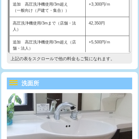
追加 高圧洗浄機使用/3m超え
+3,300円/ｍ
持込商品取付（混合水栓）
16,500円
マス交換（深さ50㎝以上）
66,000円
（一般向け（戸建て・集合））
持込商品取付（浄水器・分岐水栓）
16,500円
コンクリート斫り（厚さ10㎝まで）
27,500円
高圧洗浄機使用/3mまで（店舗・法
42,350円
人）
給水管工事※（ホール加工)
16,500円
コンクリート斫り（厚さ10㎝超え）
38,500円
追加 高圧洗浄機使用/3m超え（店
+5,500円/ｍ
給水管工事※（バンド止め)
3,300円
モルタル補修（厚さ10㎝まで）
27,500円
舗・法人）
給水管工事※（支持金具設置)
5,500円
モルタル補修（厚さ10㎝超え）
38,500円
上記の表をスクロールで他の料金もご覧になれます。
高度高圧洗浄換
現地調査
給水管工事※（保温材使用（バンド止
5,500円
洗面台設置
38,500円
トーラー作業
16,500円
め込み）)
洗面所
追加人工
16,500円
トーラー機使用/3mまで
33,000円
給水管工事※（土の掘削・埋め戻し作
11,000円
業)
廃棄・処分
現場見積
追加トーラー機使用/3m超え
+3,300円
給水管工事※（塩ビ管（VP・HI）使
33,000円
※給水管工事は20mmまでの価格です。
カメラ調査
33,000円
用/3ｍまで)
桝清掃
8,800円
給水管工事※（塩ビ管（VP・HI）使
+8,800円
用（追加）/3ｍ超え)
止水・漏水調査・防水処理・清掃・修
11,000円