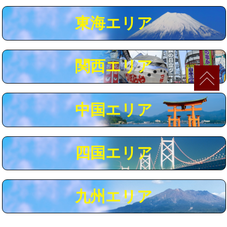
マス交換（深さ50㎝以上）
66,000円
東海エリア
コンクリート斫り（厚さ10㎝まで）
27,500円
コンクリート斫り（厚さ10㎝超え）
38,500円
関西エリア
モルタル補修（厚さ10㎝まで）
27,500円
モルタル補修（厚さ10㎝超え）
38,500円
中国エリア
追加人工
16,500円
廃棄・処分
現場見積
四国エリア
※給水管工事は20mmまでの価格です。
九州エリア