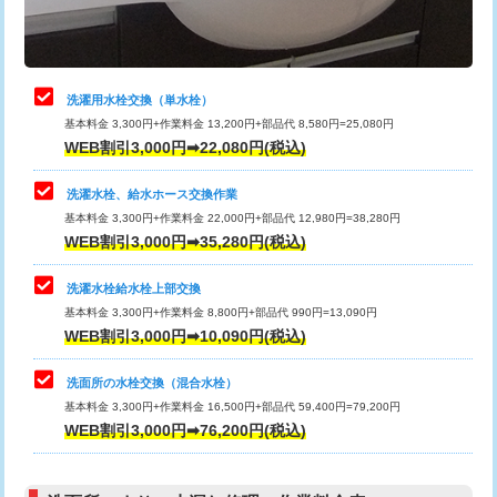
理・調整・分解・加工など（軽作業）
給水管工事※（ライニング鋼管・銅
44,000円
管・ポリ管・HT管使用/3ｍまで)
止水・漏水調査・防水処理・清掃・修
22,000円
理・調整・分解・加工など（中作業）
給水管工事※（ライニング鋼管・銅
+8,800円
洗濯用水栓交換（単水栓）
管・ポリ管・HT管使用/3ｍ超え)
基本料金 3,300円+作業料金 13,200円+部品代 8,580円=25,080円
止水・漏水調査・防水処理・清掃・修
33,000円
WEB割引3,000円➡22,080円(税込)
理・調整・分解・加工など（重作業）
排水管工事（土の掘削・埋め戻し作
11,000円~
業）
洗濯水栓、給水ホース交換作業
キッチンタンク脱着
16,500円
基本料金 3,300円+作業料金 22,000円+部品代 12,980円=38,280円
排水管工事（排水管工事/3ｍまで）
55,000円
WEB割引3,000円➡35,280円(税込)
その他部品の脱着
8,800円～
排水管工事（追加 排水管工事/3ｍ超
+11,000円
交換・取付（タンク）
22,000円+材料費
洗濯水栓給水栓上部交換
え）
基本料金 3,300円+作業料金 8,800円+部品代 990円=13,090円
交換・取付(単水栓（壁付・デッキ
13,200円+材料費
WEB割引3,000円➡10,090円(税込)
マス交換（土の掘削・埋め戻し作業）
11,000円~
式）)
洗面所の水栓交換（混合水栓）
マス交換（深さ50㎝未満）
55,000円
交換・取付(混合水栓（壁付・デッキ
16,500円+材料費
基本料金 3,300円+作業料金 16,500円+部品代 59,400円=79,200円
式・ワンホール）)
WEB割引3,000円➡76,200円(税込)
マス交換（深さ50㎝以上）
66,000円
交換・取付(排水栓・排水トラップ
22,000円+材料費
コンクリート斫り（厚さ10㎝まで）
27,500円
（P/S/ポップアップ））