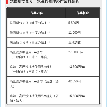
洗面所つまり・水漏れ修理の作業料金表
コンクリート斫り（厚さ10㎝超え）
38,500円
交換・取付（その他部品）
11,000円+材料費
作業内容
作業料金
モルタル補修（厚さ10㎝まで）
27,500円
持込商品取付（単水栓）
13,200円
洗面所つまり（軽度の詰まり）
5,500円
モルタル補修（厚さ10㎝超え）
38,500円
持込商品取付（混合水栓）
16,500円
洗面所つまり（中度の詰まり）
11,000円
洗面台設置
38,500円
持込商品取付（浄水器・分岐水栓）
16,500円
洗面所つまり（高度の詰まり）
現地調査
バスタブ設置
現場見積
給水管工事※（ホール加工)
16,500円
高圧洗浄機使用/3mまで
27,500円～
追加人工
16,500円
（一般向け（戸建て・集合））
給水管工事※（バンド止め)
3,300円
廃棄・処分
現場見積
追加 高圧洗浄機使用/3m超え
+3,300円/ｍ
給水管工事※（支持金具設置)
5,500円
（一般向け（戸建て・集合））
※給水管工事は20mmまでの価格です。
給水管工事※（保温材使用（バンド止
5,500円
高圧洗浄機使用/3mまで（店舗・法
42,350円
め込み）)
人）
給水管工事※（土の掘削・埋め戻し作
11,000円
追加 高圧洗浄機使用/3m超え（店
+5,500円/ｍ
業)
舗・法人）
給水管工事※（塩ビ管（VP・HI）使
33,000円