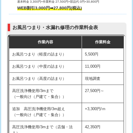
基本料金 3,300円+作業料金 27,500円+部品代 0円=30,800円
交換・取付（タンク）
22,000円+材料費
WEB割引3,000円➡27,800円(税込)
交換・取付（便器）
22,000円+材料費
お風呂つまり・水漏れ修理の作業料金表
交換・取付（普通便座）
11,000円+材料費
作業内容
作業料金
交換・取付（温水洗浄便座）
16,500円+材料費
お風呂つまり（軽度の詰まり）
5,500円
交換・取付(単水栓（壁付・デッキ
13,200円+材料費
式）)
お風呂つまり（中度の詰まり）
11,000円
交換・取付(混合水栓（壁付・デッキ
16,500円+材料費
お風呂つまり（高度の詰まり）
現地調査
式・ワンホール）)
高圧洗浄機使用/3mまで
27,500円～
交換・取付(排水栓・排水トラップ
22,000円+材料費
（一般向け（戸建て・集合））
（P/S/ポップアップ））
追加 高圧洗浄機使用/3m超え
+3,300円/ｍ
交換・取付（その他部品）
11,000円+材料費
（一般向け（戸建て・集合））
持込商品取付（単水栓）
13,200円
高圧洗浄機使用/3mまで（店舗・法
42,350円
人）