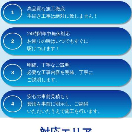
式）)
高品質な施工徹底
1
交換・取付(混合水栓（壁付・デッキ
16,500円+材料費
手続き工事は絶対に致しません！
式・ワンホール）)
交換・取付(排水栓・排水トラップ
22,000円+材料費
24時間年中無休対応
（P/S/ポップアップ））
2
お困りの時はいつでもすぐに
駆けつけます！
交換・取付（その他部品）
11,000円+材料費
持込商品取付（単水栓）
13,200円
明確、丁寧なご説明
3
必要な工事内容を明確、丁寧に
持込商品取付（混合水栓）
16,500円
ご説明します。
持込商品取付（浄水器・分岐水栓）
16,500円
安心の事前見積もり
給水管工事※（ホール加工)
16,500円
4
費用を事前に明示し、ご納得
いただいたうえで施工を行います。
給水管工事※（バンド止め)
3,300円
給水管工事※（支持金具設置)
5,500円