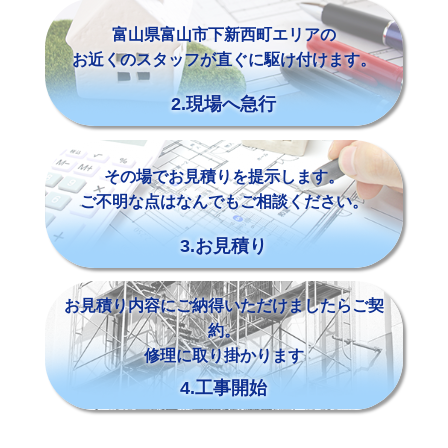
富山県富山市下新西町エリアの
お近くのスタッフが直ぐに駆け付けます。
2.現場へ急行
その場でお見積りを提示します。
ご不明な点はなんでもご相談ください。
3.お見積り
お見積り内容にご納得いただけましたらご契
約。
修理に取り掛かります
4.工事開始