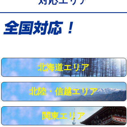
対応エリア
給水管工事※（保温材使用（バンド止
5,500円
め込み）)
給水管工事※（土の掘削・埋め戻し作
11,000円
業)
給水管工事※（塩ビ管（VP・HI）使
33,000円
用/3ｍまで)
給水管工事※（塩ビ管（VP・HI）使
+8,800円
用（追加）/3ｍ超え)
北海道エリア
給水管工事※（ライニング鋼管・銅
44,000円
管・ポリ管・HT管使用/3ｍまで)
北陸・信越エリア
給水管工事※（ライニング鋼管・銅
+8,800円
管・ポリ管・HT管使用/3ｍ超え)
マス交換（土の掘削・埋め戻し作業）
11,000円~
関東エリア
マス交換（深さ50㎝未満）
55,000円