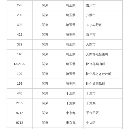
226
関東
埼玉県
吉川市
290
関東
埼玉県
八潮市
302
関東
埼玉県
ふじみ野市
422
関東
埼玉県
坂戸市
329
関東
埼玉県
入間市
148
関東
埼玉県
入間郡毛呂山町
R02125
関東
埼玉県
比企郡鳩山町
109
関東
埼玉県
比企郡ときがわ町
156
関東
埼玉県
比企郡川島町
448
関東
千葉県
千葉市
2195
関東
千葉県
千葉県
9712
関東
東京都
千代田区
9712
関東
東京都
中央区