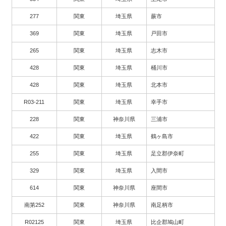
277
関東
埼玉県
蕨市
369
関東
埼玉県
戸田市
265
関東
埼玉県
志木市
428
関東
埼玉県
桶川市
428
関東
埼玉県
北本市
R03-211
関東
埼玉県
幸手市
228
関東
神奈川県
三浦市
422
関東
埼玉県
鶴ヶ島市
255
関東
埼玉県
足立郡伊奈町
329
関東
埼玉県
入間市
614
関東
神奈川県
座間市
南第252
関東
神奈川県
南足柄市
R02125
関東
埼玉県
比企郡鳩山町