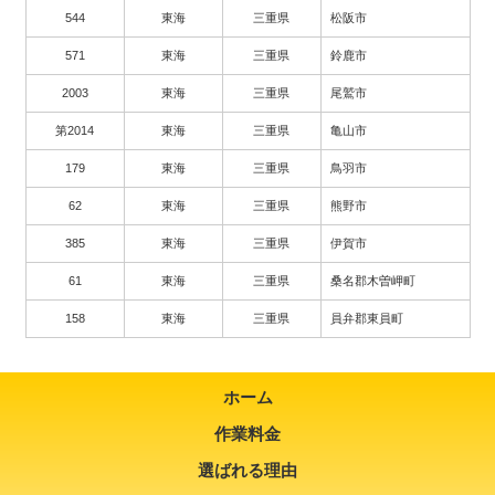
544
東海
三重県
松阪市
571
東海
三重県
鈴鹿市
2003
東海
三重県
尾鷲市
第2014
東海
三重県
亀山市
179
東海
三重県
鳥羽市
62
東海
三重県
熊野市
385
東海
三重県
伊賀市
61
東海
三重県
桑名郡木曽岬町
158
東海
三重県
員弁郡東員町
ホーム
作業料金
選ばれる理由