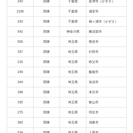
243
関東
千葉県
富津市（かずさ）
2195
関東
千葉県
浦安市
243
関東
千葉県
袖ヶ浦市（かずさ）
542
関東
神奈川県
横須賀市
505
関東
埼玉県
熊谷市
337
関東
埼玉県
行田市
216
関東
埼玉県
秩父市
249
関東
埼玉県
飯能市
344
関東
埼玉県
加須市
298
関東
埼玉県
本庄市
335
関東
埼玉県
狭山市
275
関東
埼玉県
羽生市
383
関東
埼玉県
鴻巣市
534
関東
埼玉県
上尾市