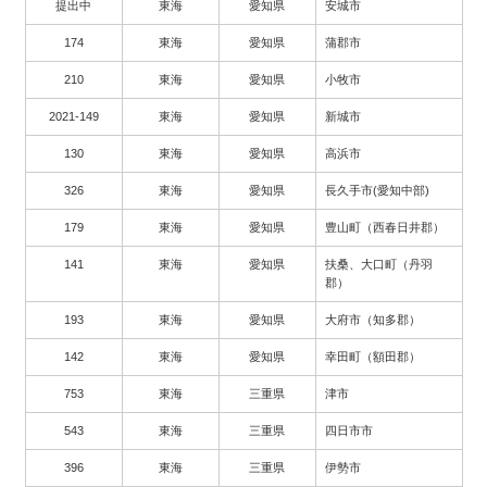
提出中
東海
愛知県
安城市
174
東海
愛知県
蒲郡市
210
東海
愛知県
小牧市
2021-149
東海
愛知県
新城市
130
東海
愛知県
高浜市
326
東海
愛知県
長久手市(愛知中部)
179
東海
愛知県
豊山町（西春日井郡）
141
東海
愛知県
扶桑、大口町（丹羽
郡）
193
東海
愛知県
大府市（知多郡）
142
東海
愛知県
幸田町（額田郡）
753
東海
三重県
津市
543
東海
三重県
四日市市
396
東海
三重県
伊勢市