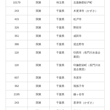
10179
関東
埼玉県
北葛飾郡杉戸町
243
関東
千葉県
木更津市（かずさ）
415
関東
千葉県
松戸市
326
関東
千葉県
野田市
351
関東
千葉県
成田市
386
関東
千葉県
習志野市
118
関東
千葉県
印西市（長門川水道企
業団）
118
関東
千葉県
印旛郡栄町（長門川水
道企業団）
607
関東
千葉県
市原市
362
関東
千葉県
我孫子市
2195
関東
千葉県
鎌ヶ谷市
243
関東
千葉県
君津市（かずさ）