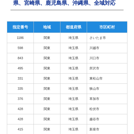
県、宮崎県、鹿児島県、沖縄県、全域対応
指定番号
地域
都道府県
市区町村
1186
関東
埼玉県
さいたま市
598
関東
埼玉県
川越市
843
関東
埼玉県
川口市
495
関東
埼玉県
所沢市
331
関東
埼玉県
東松山市
335
関東
埼玉県
狭山市
376
関東
埼玉県
草加市
428
関東
埼玉県
松伏市
428
関東
埼玉県
越谷市
415
関東
埼玉県
新座市