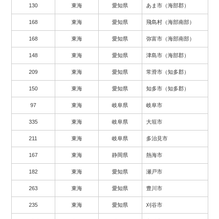
130
東海
愛知県
あま市（海部郡）
168
東海
愛知県
飛島村（海部南部）
168
東海
愛知県
弥富市（海部南部）
148
東海
愛知県
津島市（海部郡）
209
東海
愛知県
常滑市（知多郡）
150
東海
愛知県
知多市（知多郡）
97
東海
岐阜県
岐阜市
335
東海
岐阜県
大垣市
211
東海
岐阜県
多治見市
167
東海
静岡県
熱海市
182
東海
愛知県
瀬戸市
263
東海
愛知県
豊川市
235
東海
愛知県
刈谷市