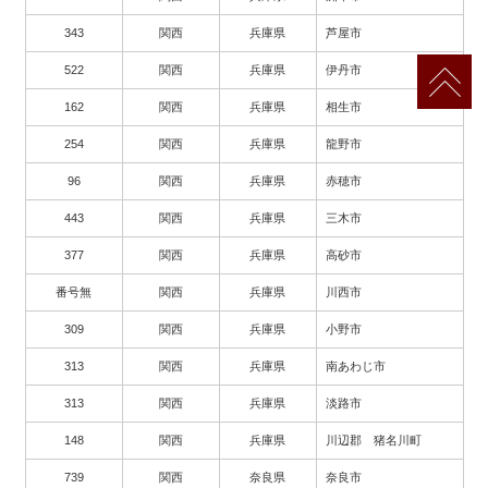
343
関西
兵庫県
芦屋市
522
関西
兵庫県
伊丹市
162
関西
兵庫県
相生市
254
関西
兵庫県
龍野市
96
関西
兵庫県
赤穂市
443
関西
兵庫県
三木市
377
関西
兵庫県
高砂市
番号無
関西
兵庫県
川西市
309
関西
兵庫県
小野市
313
関西
兵庫県
南あわじ市
313
関西
兵庫県
淡路市
148
関西
兵庫県
川辺郡 猪名川町
739
関西
奈良県
奈良市