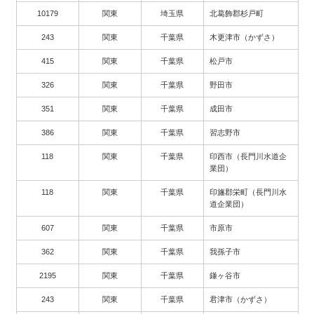
10179
関東
埼玉県
北葛飾郡杉戸町
243
関東
千葉県
木更津市（かずさ）
415
関東
千葉県
松戸市
326
関東
千葉県
野田市
351
関東
千葉県
成田市
386
関東
千葉県
習志野市
118
関東
千葉県
印西市（長門川水道企
業団）
118
関東
千葉県
印旛郡栄町（長門川水
道企業団）
607
関東
千葉県
市原市
362
関東
千葉県
我孫子市
2195
関東
千葉県
鎌ヶ谷市
243
関東
千葉県
君津市（かずさ）