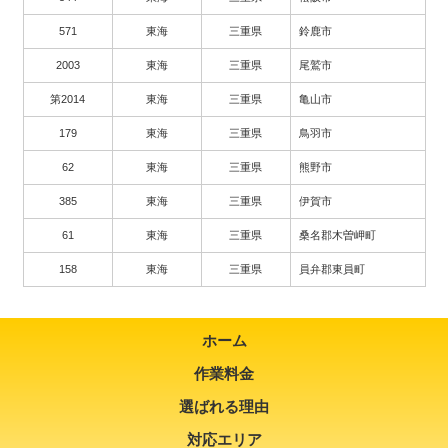
571
東海
三重県
鈴鹿市
2003
東海
三重県
尾鷲市
第2014
東海
三重県
亀山市
179
東海
三重県
鳥羽市
62
東海
三重県
熊野市
385
東海
三重県
伊賀市
61
東海
三重県
桑名郡木曽岬町
158
東海
三重県
員弁郡東員町
ホーム
作業料金
選ばれる理由
対応エリア