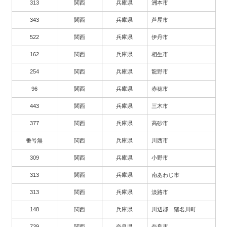
313
関西
兵庫県
洲本市
343
関西
兵庫県
芦屋市
522
関西
兵庫県
伊丹市
162
関西
兵庫県
相生市
254
関西
兵庫県
龍野市
96
関西
兵庫県
赤穂市
443
関西
兵庫県
三木市
377
関西
兵庫県
高砂市
番号無
関西
兵庫県
川西市
309
関西
兵庫県
小野市
313
関西
兵庫県
南あわじ市
313
関西
兵庫県
淡路市
148
関西
兵庫県
川辺郡 猪名川町
739
関西
奈良県
奈良市