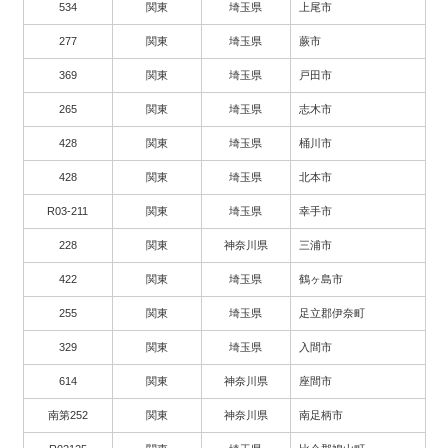
534
関東
埼玉県
上尾市
277
関東
埼玉県
蕨市
369
関東
埼玉県
戸田市
265
関東
埼玉県
志木市
428
関東
埼玉県
桶川市
428
関東
埼玉県
北本市
R03-211
関東
埼玉県
幸手市
228
関東
神奈川県
三浦市
422
関東
埼玉県
鶴ヶ島市
255
関東
埼玉県
足立郡伊奈町
329
関東
埼玉県
入間市
614
関東
神奈川県
座間市
南第252
関東
神奈川県
南足柄市