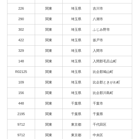
226
関東
埼玉県
吉川市
290
関東
埼玉県
八潮市
302
関東
埼玉県
ふじみ野市
422
関東
埼玉県
坂戸市
329
関東
埼玉県
入間市
148
関東
埼玉県
入間郡毛呂山町
R02125
関東
埼玉県
比企郡鳩山町
109
関東
埼玉県
比企郡ときがわ町
156
関東
埼玉県
比企郡川島町
448
関東
千葉県
千葉市
2195
関東
千葉県
千葉県
9712
関東
東京都
千代田区
9712
関東
東京都
中央区