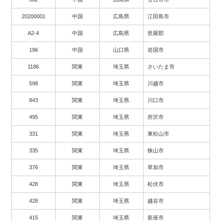
20200001
中国
広島県
江田島市
A2-4
中国
広島県
世羅郡
196
中国
山口県
岩国市
1186
関東
埼玉県
さいたま市
598
関東
埼玉県
川越市
843
関東
埼玉県
川口市
495
関東
埼玉県
所沢市
331
関東
埼玉県
東松山市
335
関東
埼玉県
狭山市
376
関東
埼玉県
草加市
428
関東
埼玉県
松伏市
428
関東
埼玉県
越谷市
415
関東
埼玉県
新座市