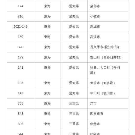
174
東海
愛知県
蒲郡市
210
東海
愛知県
小牧市
2021-149
東海
愛知県
新城市
130
東海
愛知県
高浜市
326
東海
愛知県
長久手市(愛知中部)
179
東海
愛知県
豊山町（西春日井郡）
141
東海
愛知県
扶桑、大口町（丹羽
郡）
193
東海
愛知県
大府市（知多郡）
142
東海
愛知県
幸田町（額田郡）
753
東海
三重県
津市
543
東海
三重県
四日市市
396
東海
三重県
伊勢市
544
東海
三重県
松阪市