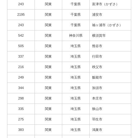
243
関東
千葉県
富津市（かずさ）
2195
関東
千葉県
浦安市
243
関東
千葉県
袖ヶ浦市（かずさ）
542
関東
神奈川県
横須賀市
505
関東
埼玉県
熊谷市
337
関東
埼玉県
行田市
216
関東
埼玉県
秩父市
249
関東
埼玉県
飯能市
344
関東
埼玉県
加須市
298
関東
埼玉県
本庄市
335
関東
埼玉県
狭山市
275
関東
埼玉県
羽生市
383
関東
埼玉県
鴻巣市