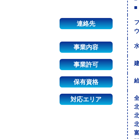
■
連絡先
事業内容
建
事業許可
保有資格
対応エリア