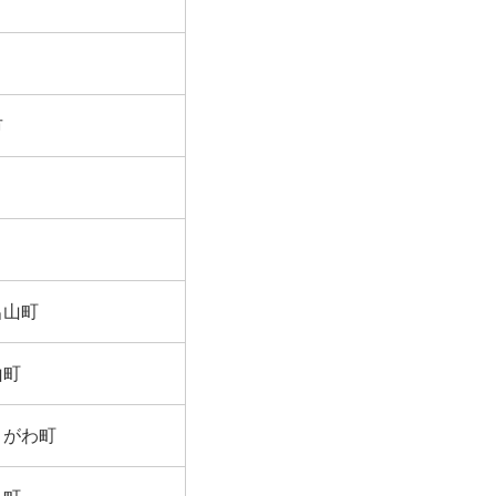
市
呂山町
山町
きがわ町