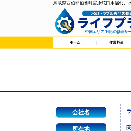
鳥取県西伯郡伯耆町宮原蛇口水漏れ、
中国エリア 対応の修理サ
ホーム
作業料金
会社名
関
所在地