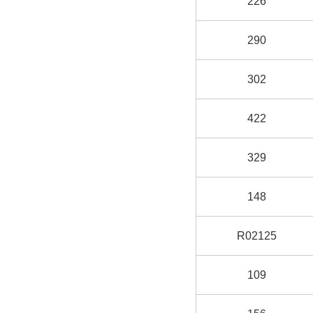
226
290
302
422
329
148
R02125
109